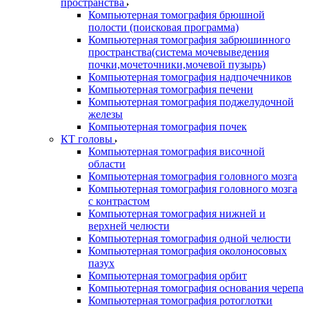
пространства
Компьютерная томография брюшной
полости (поисковая программа)
Компьютерная томография забрюшинного
пространства(система мочевыведения
почки,мочеточники,мочевой пузырь)
Компьютерная томография надпочечников
Компьютерная томография печени
Компьютерная томография поджелудочной
железы
Компьютерная томография почек
КТ головы
Компьютерная томография височной
области
Компьютерная томография головного мозга
Компьютерная томография головного мозга
с контрастом
Компьютерная томография нижней и
верхней челюсти
Компьютерная томография одной челюсти
Компьютерная томография околоносовых
пазух
Компьютерная томография орбит
Компьютерная томография основания черепа
Компьютерная томография ротоглотки