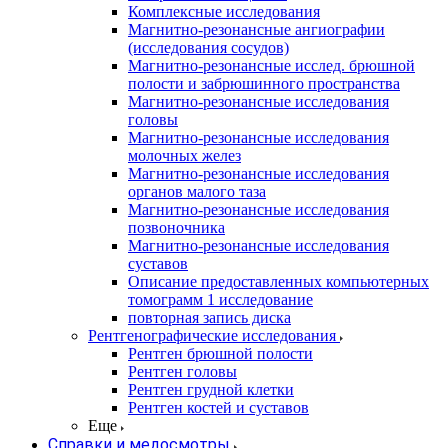
Комплексные исследования
Магнитно-резонансные ангиографии
(исследования сосудов)
Магнитно-резонансные исслед. брюшной
полости и забрюшинного пространства
Магнитно-резонансные исследования
головы
Магнитно-резонансные исследования
молочных желез
Магнитно-резонансные исследования
органов малого таза
Магнитно-резонансные исследования
позвоночника
Магнитно-резонансные исследования
суставов
Описание предоставленных компьютерных
томограмм 1 исследование
повторная запись диска
Рентгенографические исследования
Рентген брюшной полости
Рентген головы
Рентген грудной клетки
Рентген костей и суставов
Еще
Справки и медосмотры