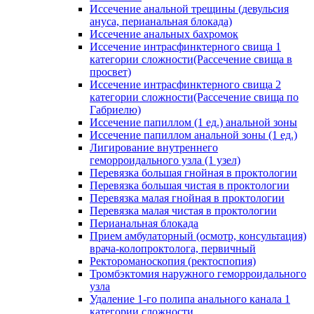
Иссечение анальной трещины (девульсия
ануса, перианальная блокада)
Иссечение анальных бахромок
Иссечение интрасфинктерного свища 1
категории сложности(Рассечение свища в
просвет)
Иссечение интрасфинктерного свища 2
категории сложности(Рассечение свища по
Габриелю)
Иссечение папиллом (1 ед.) анальной зоны
Иссечение папиллом анальной зоны (1 ед.)
Лигирование внутреннего
геморроидального узла (1 узел)
Перевязка большая гнойная в проктологии
Перевязка большая чистая в проктологии
Перевязка малая гнойная в проктологии
Перевязка малая чистая в проктологии
Перианальная блокада
Прием амбулаторный (осмотр, консультация)
врача-колопроктолога, первичный
Ректороманоскопия (ректоспопия)
Тромбэктомия наружного геморроидального
узла
Удаление 1-го полипа анального канала 1
категории сложности