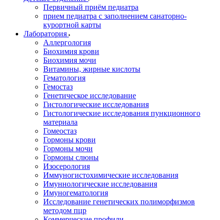
Первичный приём педиатра
прием педиатра с заполнением санаторно-
курортной карты
Лаборатория
Аллергология
Биохимия крови
Биохимия мочи
Витамины, жирные кислоты
Гематология
Гемостаз
Генетическое исследование
Гистологические исследования
Гистологические исследования пункционного
материала
Гомеостаз
Гормоны крови
Гормоны мочи
Гормоны слюны
Изосерология
Иммуногистохимические исследования
Имуннологические исследования
Имуногематология
Исследование генетических полиморфизмов
методом пцр
Коммерческие профили