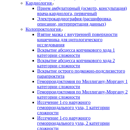
Кардиология
Прием амбулаторный (осмотр, консультация)
врача-кардиолога, первичный
Электрокардиография (расшифровка,
описание, интерпретация данных)
Колопроктология
Взятие мазка с внутренней поверхности
кишечника для цитологического
исследования
Вскрытие абсцесса копчикового хода 1
категории сложности
Вскрытие абсцесса копчикового хода 2
категории сложности
Вскрытие острого подкожно-подслизистого
парапроктита
Геморроидэктомия по Миллигану-Моргану 1
категории сложности
Геморроидэктомия по Миллигану-Моргану 2
категории сложности
Иссечение 1-го наружного
геморроидального узла, 1 категории
сложности
Иссечение 1-го наружного
геморроидального узла, 2 категории
сложности