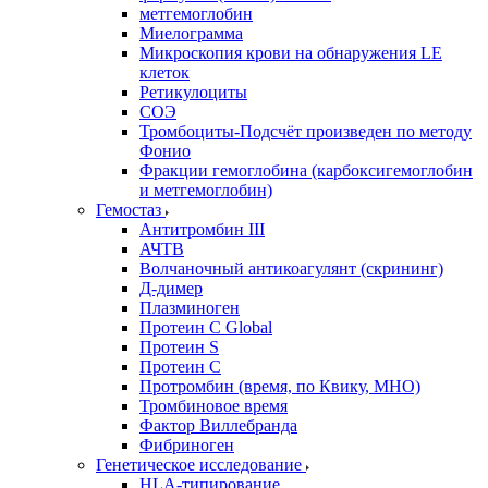
метгемоглобин
Миелограмма
Микроскопия крови на обнаружения LE
клеток
Ретикулоциты
СОЭ
Тромбоциты-Подсчёт произведен по методу
Фонио
Фракции гемоглобина (карбоксигемоглобин
и метгемоглобин)
Гемостаз
Антитромбин III
АЧТВ
Волчаночный антикоагулянт (скрининг)
Д-димер
Плазминоген
Протеин C Global
Протеин S
Протеин С
Протромбин (время, по Квику, МНО)
Тромбиновое время
Фактор Виллебранда
Фибриноген
Генетическое исследование
HLA-типирование