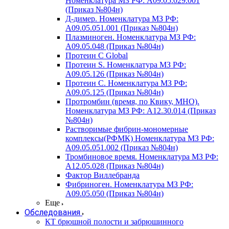
Номенклатура МЗ РФ: A09.05.029.001
(Приказ №804н)
Д-димер. Номенклатура МЗ РФ:
A09.05.051.001 (Приказ №804н)
Плазминоген. Номенклатура МЗ РФ:
A09.05.048 (Приказ №804н)
Протеин C Global
Протеин S. Номенклатура МЗ РФ:
A09.05.126 (Приказ №804н)
Протеин С. Номенклатура МЗ РФ:
A09.05.125 (Приказ №804н)
Протромбин (время, по Квику, МНО).
Номенклатура МЗ РФ: A12.30.014 (Приказ
№804н)
Растворимые фибрин-мономерные
комплексы(РФМК) Номенклатура МЗ РФ:
A09.05.051.002 (Приказ №804н)
Тромбиновое время. Номенклатура МЗ РФ:
A12.05.028 (Приказ №804н)
Фактор Виллебранда
Фибриноген. Номенклатура МЗ РФ:
A09.05.050 (Приказ №804н)
Еще
Обследования
КТ брюшной полости и забрюшинного