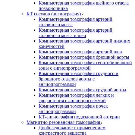
Компьютерная томография шейного отдела
позвоночника
КТ сосудов (ангиография)
Компьютерная томография артерий
головного мозга
Компьютерная томография артерий
головного мозга и шеи
Компьютерная томография артерий нижних
конечностей
Компьютерная томография артерий шеи
Компьютерная томография брюшной аорты
Компьютерная томография гепатобилиарной
зоны с ангиопрограммой
Компьютерная томография грудного и
брюшного отделов аорты с
ангиопрограммой
Компьютерная томография грудной аорты
Компьютерная томография легких и
средостения с ангиопрограммой
Компьютерная томография почек
ангиопрограммой
КТ-ангиография подвздошной артерии
Магнитно-резонансная томография
Дообследование с применением
контрастного вещества