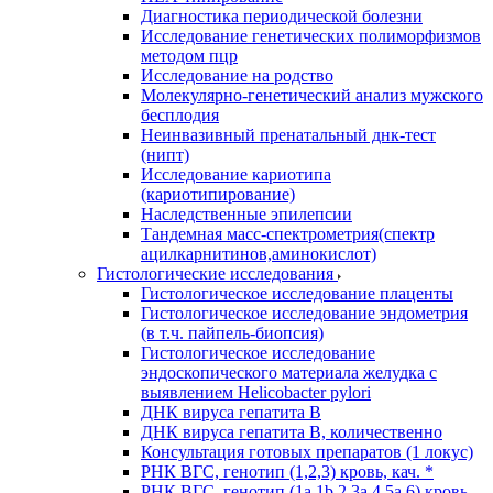
Диагностика периодической болезни
Исследование генетических полиморфизмов
методом пцр
Исследование на родство
Молекулярно-генетический анализ мужского
бесплодия
Неинвазивный пренатальный днк-тест
(нипт)
Исследование кариотипа
(кариотипирование)
Наследственные эпилепсии
Тандемная масс-спектрометрия(спектр
ацилкарнитинов,аминокислот)
Гистологические исследования
Гистологическое исследование плаценты
Гистологическое исследование эндометрия
(в т.ч. пайпель-биопсия)
Гистологическое исследование
эндоскопического материала желудка с
выявлением Helicobacter pylori
ДНК вируса гепатита B
ДНК вируса гепатита B, количественно
Консультация готовых препаратов (1 локус)
РНК ВГC, генотип (1,2,3) кровь, кач. *
РНК ВГC, генотип (1a,1b,2,3a,4,5a,6) кровь,