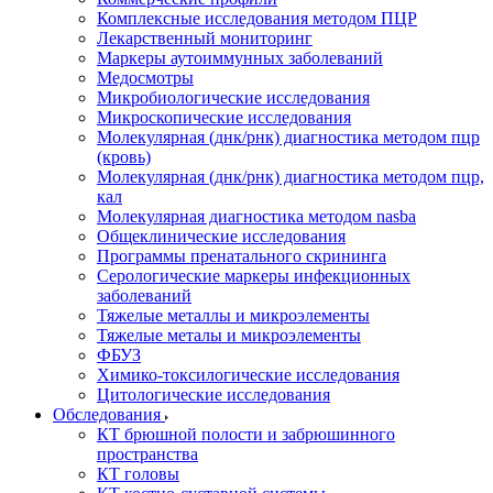
Комплексные исследования методом ПЦР
Лекарственный мониторинг
Маркеры аутоиммунных заболеваний
Медосмотры
Микробиологические исследования
Микроскопические исследования
Молекулярная (днк/рнк) диагностика методом пцр
(кровь)
Молекулярная (днк/рнк) диагностика методом пцр,
кал
Молекулярная диагностика методом nasba
Общеклинические исследования
Программы пренатального скрининга
Серологические маркеры инфекционных
заболеваний
Тяжелые металлы и микроэлементы
Тяжелые металы и микроэлементы
ФБУЗ
Химико-токсилогические исследования
Цитологические исследования
Обследования
КТ брюшной полости и забрюшинного
пространства
КТ головы