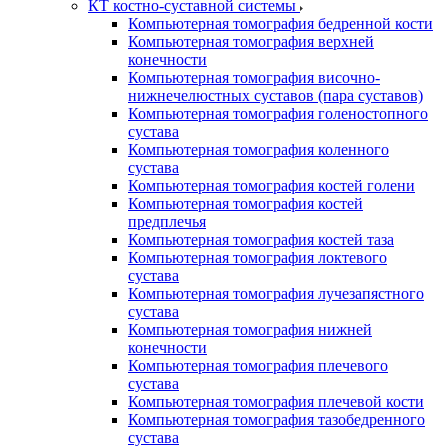
КТ костно-суставной системы
Компьютерная томография бедренной кости
Компьютерная томография верхней
конечности
Компьютерная томография височно-
нижнечелюстных суставов (пара суставов)
Компьютерная томография голеностопного
сустава
Компьютерная томография коленного
сустава
Компьютерная томография костей голени
Компьютерная томография костей
предплечья
Компьютерная томография костей таза
Компьютерная томография локтевого
сустава
Компьютерная томография лучезапястного
сустава
Компьютерная томография нижней
конечности
Компьютерная томография плечевого
сустава
Компьютерная томография плечевой кости
Компьютерная томография тазобедренного
сустава