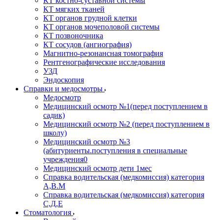
КТ костно-суставной системы
КТ мягких тканей
КТ органов грудной клетки
КТ органов мочеполовой системы
КТ позвоночника
КТ сосудов (ангиография)
Магнитно-резонансная томография
Рентгенографические исследования
УЗД
Эндоскопия
Справки и медосмотры
Медосмотр
Медицинский осмотр №1(перед поступлением в
садик)
Медицинский осмотр №2 (перед поступлением в
школу)
Медицинский осмотр №3
(абитуриенты.поступления в специальные
учреждения0
Медицинский осмотр дети 1мес
Справка водительская (медкомиссия) категория
А,В.М
Справка водительская (медкомиссия) категория
С,Д,Е
Стоматология