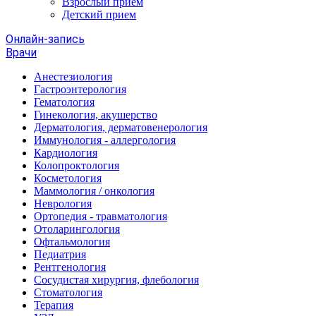
Взрослый прием
Детский прием
Онлайн-запись
Врачи
Анестезиология
Гастроэнтерология
Гематология
Гинекология, акушерство
Дерматология, дерматовенерология
Иммунология - аллергология
Кардиология
Колопроктология
Косметология
Маммология / онкология
Неврология
Ортопедия - травматология
Отоларингология
Офтальмология
Педиатрия
Рентгенология
Сосудистая хирургия, флебология
Стоматология
Терапия