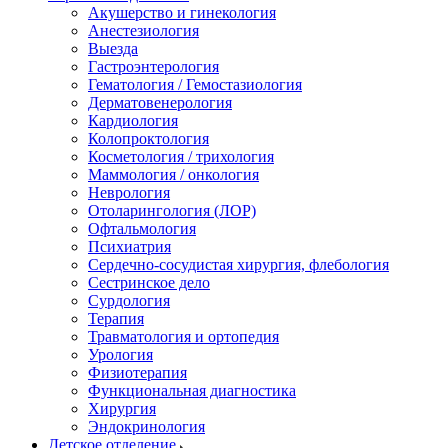
Акушерство и гинекология
Анестезиология
Выезда
Гастроэнтерология
Гематология / Гемостазиология
Дерматовенерология
Кардиология
Колопроктология
Косметология / трихология
Маммология / онкология
Неврология
Отоларингология (ЛОР)
Офтальмология
Психиатрия
Сердечно-сосудистая хирургия, флебология
Сестринское дело
Сурдология
Терапия
Травматология и ортопедия
Урология
Физиотерапия
Функциональная диагностика
Хирургия
Эндокринология
Детское отделение