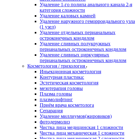
Удаление 1-го полипа анального канала 2-я
категория сложности
Удаление каловых камней
Удаление наружного геморроидального узла
(1 узел)
Удаление отдельных перианальных
остроконечных кондилом
Удаление сливных полукружных
перианальных остроконечных кондилом
Удаление сливных циркулярных
перианальных остроконечных кондилом
Косметология / трихология
Иньекционная косметология
Контурная пластика:
Эстетическая косметология
мезотерапия головы
Плазма головы
плазмолифтинг
Приём врача косметолога
Сепарация
Удаление миллиумов(жировиков)
фотодермолиз
Чистка лица медицинская 1 сложности
Чистка лица механическая 1 сложности
Чистка лица механическая 2 сложности