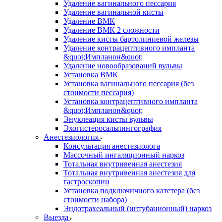
Удаление вагинального пессария
Удаление вагинальной кисты
Удаление ВМК
Удаление ВМК 2 сложности
Удаление кисты бартолиниевой железы
Удаление контрацептивного импланта
&quot;Импланон&quot;
Удаление новообразований вульвы
Установка ВМК
Установка вагинального пессария (без
стоимости пессария)
Установка контрацептивного импланта
&quot;Импланон&quot;
Энуклеация кисты вульвы
Эхогистеросальпингография
Анестезиология
Консультация анестезиолога
Массочный ингаляционный наркоз
Тотальная внутривенная анестезия
Тотальная внутривенная анестезия для
гастроскопии
Установка подключичного катетера (без
стоимости набора)
Эндотрахеальный (интубационный) наркоз
Выезда