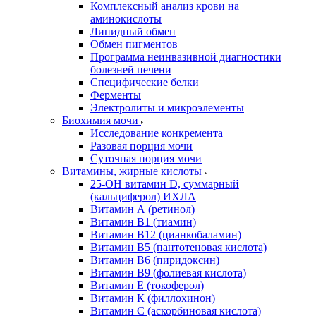
Комплексный анализ крови на
аминокислоты
Липидный обмен
Обмен пигментов
Программа неинвазивной диагностики
болезней печени
Специфические белки
Ферменты
Электролиты и микроэлементы
Биохимия мочи
Исследование конкремента
Разовая порция мочи
Суточная порция мочи
Витамины, жирные кислоты
25-OH витамин D, суммарный
(кальциферол) ИХЛА
Витамин А (ретинол)
Витамин В1 (тиамин)
Витамин В12 (цианкобаламин)
Витамин В5 (пантотеновая кислота)
Витамин В6 (пиридоксин)
Витамин В9 (фолиевая кислота)
Витамин Е (токоферол)
Витамин К (филлохинон)
Витамин С (аскорбиновая кислота)