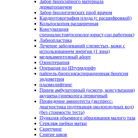
Забор биопсийного материала
дерматопанчем
Забор биологических проб врачом
Кардиотокография плода (с расшифровкой)
Кольпоскопия расширенная
Консультация
специалистов(психолог,юрист,соц.работник)
Лабиопластика
Лечение заболеваний слизистых, кожи с
использованием энергии (1 зона)
медикаментозный аборт
Озонотерапия
Операция по Штурмдорфу
пайпель-биопсия/аспирационная биопсия
эндометрия
плазмолифтинг
Прием амбулаторный (осмотр, консультация)
акушера-гинеколога первичный
Проведение амниотеста (экспресс-
диагностика подтекания околоплодных вод)
(без стоимости теста)
Пункция объемного образования малого таза
Серкляж шейки матки
Скретчинг
Снятие швов