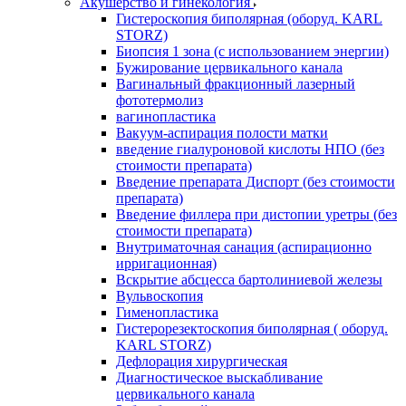
Акушерство и гинекология
Гистероскопия биполярная (оборуд. KARL
STORZ)
Биопсия 1 зона (с использованием энергии)
Бужирование цервикального канала
Вагинальный фракционный лазерный
фототермолиз
вагинопластика
Вакуум-аспирация полости матки
введение гиалуроновой кислоты НПО (без
стоимости препарата)
Введение препарата Диспорт (без стоимости
препарата)
Введение филлера при дистопии уретры (без
стоимости препарата)
Внутриматочная санация (аспирационно
ирригационная)
Вскрытие абсцесса бартолиниевой железы
Вульвоскопия
Гименопластика
Гистерорезектоскопия биполярная ( оборуд.
KARL STORZ)
Дефлорация хирургическая
Диагностическое выскабливание
цервикального канала