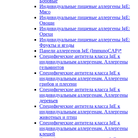
Бобовые
Индивидуальные пищевые аллергены IgE:
Мясо
Индивидуальные пищевые аллергены IgE:
Овощи
Индивидуальные пищевые аллергены IgE:
Орехи
Индивидуальные пищевые аллергены IgE:
Фрукты и ягоды
Панели аллергенов IgE (ImmunoCAP)*
Специфические антитела класса IgE к
индивидуальным аллергенам. Аллергены
гельминтов
Специфические антитела класса IgE к
индивидуальным аллергенам. Аллергены
грибов и плесени
Специфические антитела класса IgE к
индивидуальным аллергенам. Аллергены
деревьев
Специфические антитела класса IgE к
индивидуальным аллергенам. Аллергены
животных и птиц
Специфические антитела класса IgE к
индивидуальным аллергенам. Аллергены
клещей