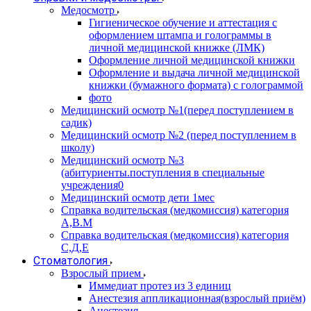
Медосмотр
Гигиеническое обучение и аттестация с
оформлением штампа и голограммы в
личной медицинской книжке (ЛМК)
Оформление личной медицинской книжки
Оформление и выдача личной медицинской
книжки (бумажного формата) с голограммой
фото
Медицинский осмотр №1(перед поступлением в
садик)
Медицинский осмотр №2 (перед поступлением в
школу)
Медицинский осмотр №3
(абитуриенты.поступления в специальные
учреждения0
Медицинский осмотр дети 1мес
Справка водительская (медкомиссия) категория
А,В.М
Справка водительская (медкомиссия) категория
С,Д,Е
Стоматология
Взрослый прием
Иммедиат протез из 3 единиц
Анестезия аппликационная(взрослый приём)
Анестезия