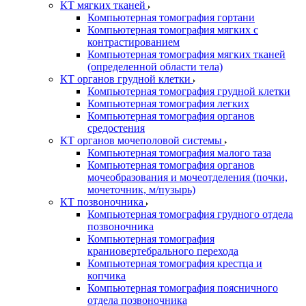
КТ мягких тканей
Компьютерная томография гортани
Компьютерная томография мягких с
контрастированием
Компьютерная томография мягких тканей
(определенной области тела)
КТ органов грудной клетки
Компьютерная томография грудной клетки
Компьютерная томография легких
Компьютерная томография органов
средостения
КТ органов мочеполовой системы
Компьютерная томография малого таза
Компьютерная томография органов
мочеобразования и мочеотделения (почки,
мочеточник, м/пузырь)
КТ позвоночника
Компьютерная томография грудного отдела
позвоночника
Компьютерная томография
краниовертебрального перехода
Компьютерная томография крестца и
копчика
Компьютерная томография поясничного
отдела позвоночника