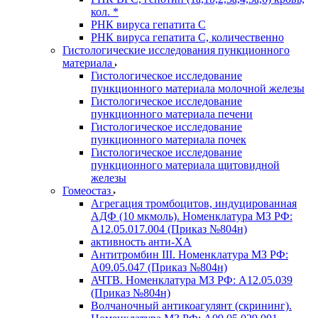
кол. *
РНК вируса гепатита C
РНК вируса гепатита C, количественно
Гистологические исследования пункционного
материала
Гистологическое исследование
пункционного материала молочной железы
Гистологическое исследование
пункционного материала печени
Гистологическое исследование
пункционного материала почек
Гистологическое исследование
пункционного материала щитовидной
железы
Гомеостаз
Агрегация тромбоцитов, индуцированная
АДФ (10 мкмоль). Номенклатура МЗ РФ:
A12.05.017.004 (Приказ №804н)
активность анти-ХА
Антитромбин III. Номенклатура МЗ РФ:
A09.05.047 (Приказ №804н)
АЧТВ. Номенклатура МЗ РФ: A12.05.039
(Приказ №804н)
Волчаночный антикоагулянт (скрининг).