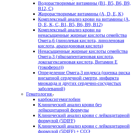
Водорастворимые витамины (B1, B5, B6, В9,
В12, С)
Жирорастворимые витамины (A, D, E, K)
Комплексный анализ крови на витамины (A,
D, E, K, C, B1, B5, B6, В9, B12)
Комплексный анализ крови на
ненасыщенные жирные кислоты семейства
Омега-6 (линолевая кислота, линоленовая
кислота, арахидоновая кислота)
Ненасыщенные жирные кислоты семейства
Омега-3 (эйкозапентаеновая кислота,
докозагексаеновая кислота, Витамин E
(токоферол))
Определение Омега-3 индекса (оценка риска
внезапной сердечной смерти, инфаркта
миокарда и других сердечно-сосудистых
заболеваний)
Гематология
карбоксигемоглобин
Клинический анализ крови без
лейкоцитарной формулы
Клинический анализ крови с лейкоцитарной
формулой (5DIFF)
Клинический анализ крови с лейкоцитарной
формулой (5DIFF) + СОЭ