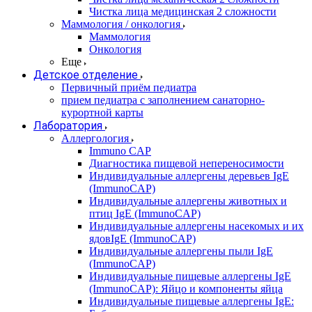
Чистка лица медицинская 2 сложности
Маммология / онкология
Маммология
Онкология
Еще
Детское отделение
Первичный приём педиатра
прием педиатра с заполнением санаторно-
курортной карты
Лаборатория
Аллергология
Immuno CAP
Диагностика пищевой непереносимости
Индивидуальные аллергены деревьев IgE
(ImmunoCAP)
Индивидуальные аллергены животных и
птиц IgE (ImmunoCAP)
Индивидуальные аллергены насекомых и их
ядовIgE (ImmunoCAP)
Индивидуальные аллергены пыли IgE
(ImmunoCAP)
Индивидуальные пищевые аллергены IgE
(ImmunoCAP): Яйцо и компоненты яйца
Индивидуальные пищевые аллергены IgE: