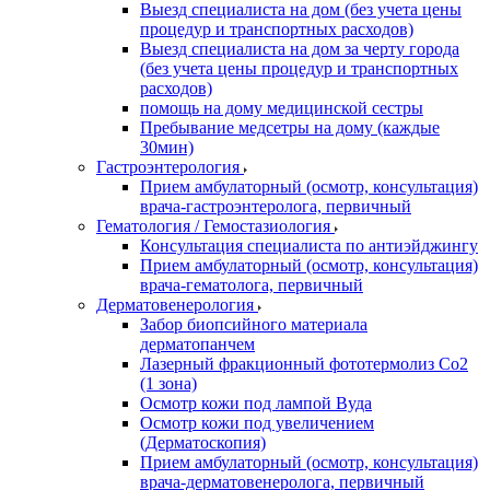
Выезд специалиста на дом (без учета цены
процедур и транспортных расходов)
Выезд специалиста на дом за черту города
(без учета цены процедур и транспортных
расходов)
помощь на дому медицинской сестры
Пребывание медсетры на дому (каждые
30мин)
Гастроэнтерология
Прием амбулаторный (осмотр, консультация)
врача-гастроэнтеролога, первичный
Гематология / Гемостазиология
Консультация специалиста по антиэйджингу
Прием амбулаторный (осмотр, консультация)
врача-гематолога, первичный
Дерматовенерология
Забор биопсийного материала
дерматопанчем
Лазерный фракционный фототермолиз Со2
(1 зона)
Осмотр кожи под лампой Вуда
Осмотр кожи под увеличением
(Дерматоскопия)
Прием амбулаторный (осмотр, консультация)
врача-дерматовенеролога, первичный