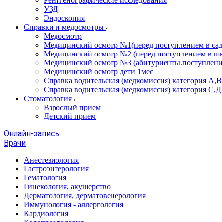
Рентгенографические исследования
УЗД
Эндоскопия
Справки и медосмотры
Медосмотр
Медицинский осмотр №1(перед поступлением в сад
Медицинский осмотр №2 (перед поступлением в шк
Медицинский осмотр №3 (абитуриенты.поступлени
Медицинский осмотр дети 1мес
Справка водительская (медкомиссия) категория А,
Справка водительская (медкомиссия) категория С,Д
Стоматология
Взрослый прием
Детский прием
Онлайн-запись
Врачи
Анестезиология
Гастроэнтерология
Гематология
Гинекология, акушерство
Дерматология, дерматовенерология
Иммунология - аллергология
Кардиология