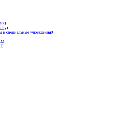
ик)
олу)
я в специальные учреждения0
В.М
,Е