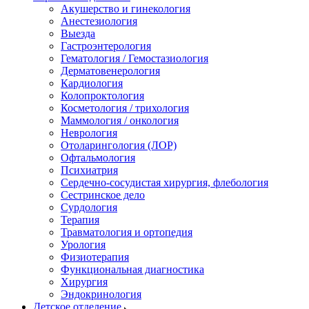
Акушерство и гинекология
Анестезиология
Выезда
Гастроэнтерология
Гематология / Гемостазиология
Дерматовенерология
Кардиология
Колопроктология
Косметология / трихология
Маммология / онкология
Неврология
Отоларингология (ЛОР)
Офтальмология
Психиатрия
Сердечно-сосудистая хирургия, флебология
Сестринское дело
Сурдология
Терапия
Травматология и ортопедия
Урология
Физиотерапия
Функциональная диагностика
Хирургия
Эндокринология
Детское отделение