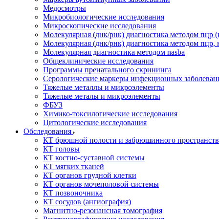
Медосмотры
Микробиологические исследования
Микроскопические исследования
Молекулярная (днк/рнк) диагностика методом пцр (
Молекулярная (днк/рнк) диагностика методом пцр, 
Молекулярная диагностика методом nasba
Общеклинические исследования
Программы пренатального скрининга
Серологические маркеры инфекционных заболеван
Тяжелые металлы и микроэлементы
Тяжелые металы и микроэлементы
ФБУЗ
Химико-токсилогические исследования
Цитологические исследования
Обследования
КТ брюшной полости и забрюшинного пространств
КТ головы
КТ костно-суставной системы
КТ мягких тканей
КТ органов грудной клетки
КТ органов мочеполовой системы
КТ позвоночника
КТ сосудов (ангиография)
Магнитно-резонансная томография