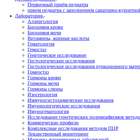
Первичный приём педиатра
прием педиатра с заполнением санаторно-курортно
Лаборатория
Аллергология
Биохимия крови
Биохимия мочи
Витамины, жирные кислоты
Гематология
Гемостаз
Генетическое исследование
Гистологические исследования
Гистологические исследования пункционного мате
Гомеостаз
Гормоны крови
Гормоны мочи
Гормоны слюны
Изосерология
Иммуногистохимические исследования
Имуннологические исследования
Имуногематология
Исследование генетических полиморфизмов метод
Коммерческие профили
Комплексные исследования методом ПЦР
Лекарственный мониторинг
Маркеры аутоиммунных заболеваний