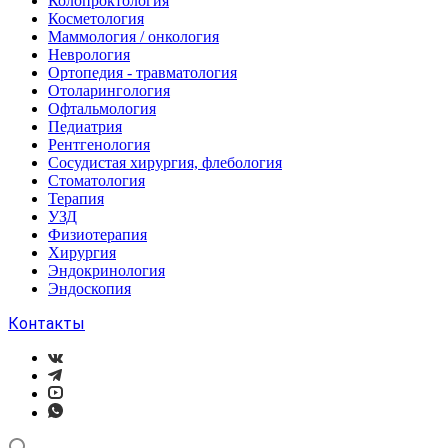
Колопроктология
Косметология
Маммология / онкология
Неврология
Ортопедия - травматология
Отоларингология
Офтальмология
Педиатрия
Рентгенология
Сосудистая хирургия, флебология
Стоматология
Терапия
УЗД
Физиотерапия
Хирургия
Эндокринология
Эндоскопия
Контакты