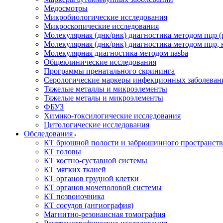
Медосмотры
Микробиологические исследования
Микроскопические исследования
Молекулярная (днк/рнк) диагностика методом пцр (
Молекулярная (днк/рнк) диагностика методом пцр, 
Молекулярная диагностика методом nasba
Общеклинические исследования
Программы пренатального скрининга
Серологические маркеры инфекционных заболеван
Тяжелые металлы и микроэлементы
Тяжелые металы и микроэлементы
ФБУЗ
Химико-токсилогические исследования
Цитологические исследования
Обследования
КТ брюшной полости и забрюшинного пространств
КТ головы
КТ костно-суставной системы
КТ мягких тканей
КТ органов грудной клетки
КТ органов мочеполовой системы
КТ позвоночника
КТ сосудов (ангиография)
Магнитно-резонансная томография