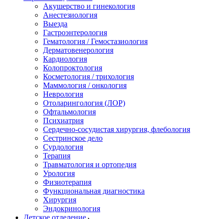
Акушерство и гинекология
Анестезиология
Выезда
Гастроэнтерология
Гематология / Гемостазиология
Дерматовенерология
Кардиология
Колопроктология
Косметология / трихология
Маммология / онкология
Неврология
Отоларингология (ЛОР)
Офтальмология
Психиатрия
Сердечно-сосудистая хирургия, флебология
Сестринское дело
Сурдология
Терапия
Травматология и ортопедия
Урология
Физиотерапия
Функциональная диагностика
Хирургия
Эндокринология
Детское отделение