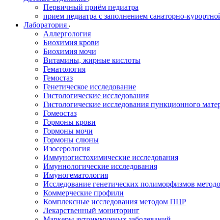
Первичный приём педиатра
прием педиатра с заполнением санаторно-курортно
Лаборатория
Аллергология
Биохимия крови
Биохимия мочи
Витамины, жирные кислоты
Гематология
Гемостаз
Генетическое исследование
Гистологические исследования
Гистологические исследования пункционного мате
Гомеостаз
Гормоны крови
Гормоны мочи
Гормоны слюны
Изосерология
Иммуногистохимические исследования
Имуннологические исследования
Имуногематология
Исследование генетических полиморфизмов метод
Коммерческие профили
Комплексные исследования методом ПЦР
Лекарственный мониторинг
Маркеры аутоиммунных заболеваний