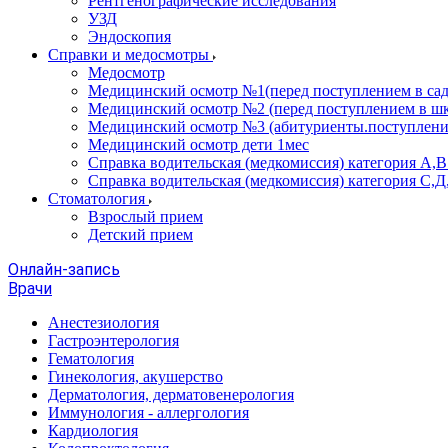
Рентгенографические исследования
УЗД
Эндоскопия
Справки и медосмотры
Медосмотр
Медицинский осмотр №1(перед поступлением в сад
Медицинский осмотр №2 (перед поступлением в шк
Медицинский осмотр №3 (абитуриенты.поступлени
Медицинский осмотр дети 1мес
Справка водительская (медкомиссия) категория А,
Справка водительская (медкомиссия) категория С,Д
Стоматология
Взрослый прием
Детский прием
Онлайн-запись
Врачи
Анестезиология
Гастроэнтерология
Гематология
Гинекология, акушерство
Дерматология, дерматовенерология
Иммунология - аллергология
Кардиология