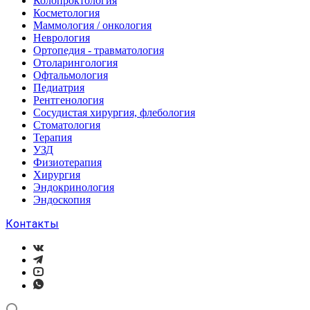
Колопроктология
Косметология
Маммология / онкология
Неврология
Ортопедия - травматология
Отоларингология
Офтальмология
Педиатрия
Рентгенология
Сосудистая хирургия, флебология
Стоматология
Терапия
УЗД
Физиотерапия
Хирургия
Эндокринология
Эндоскопия
Контакты