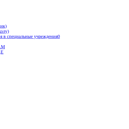
ик)
олу)
я в специальные учреждения0
В.М
,Е