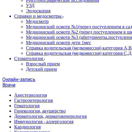
Рентгенографические исследования
УЗД
Эндоскопия
Справки и медосмотры
Медосмотр
Медицинский осмотр №1(перед поступлением в сад
Медицинский осмотр №2 (перед поступлением в шк
Медицинский осмотр №3 (абитуриенты.поступлени
Медицинский осмотр дети 1мес
Справка водительская (медкомиссия) категория А,
Справка водительская (медкомиссия) категория С,Д
Стоматология
Взрослый прием
Детский прием
Онлайн-запись
Врачи
Анестезиология
Гастроэнтерология
Гематология
Гинекология, акушерство
Дерматология, дерматовенерология
Иммунология - аллергология
Кардиология