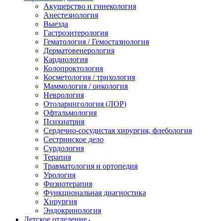
Акушерство и гинекология
Анестезиология
Выезда
Гастроэнтерология
Гематология / Гемостазиология
Дерматовенерология
Кардиология
Колопроктология
Косметология / трихология
Маммология / онкология
Неврология
Отоларингология (ЛОР)
Офтальмология
Психиатрия
Сердечно-сосудистая хирургия, флебология
Сестринское дело
Сурдология
Терапия
Травматология и ортопедия
Урология
Физиотерапия
Функциональная диагностика
Хирургия
Эндокринология
Детское отделение