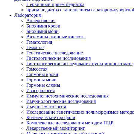
Первичный приём педиатра
прием педиатра с заполнением санаторно-курортно
Лаборатория
Аллергология
Биохимия крови
Биохимия мочи
Витамины, жирные кислоты
Гематология
Гемостаз
Генетическое исследование
Гистологические исследования
Гистологические исследования пункционного мате
Гомеостаз
Гормоны крови
Гормоны мочи
Гормоны слюны
Изосерология
Иммуногистохимические исследования
Имуннологические исследования
Имуногематология
Исследование генетических полиморфизмов метод
Коммерческие профили
Комплексные исследования методом ПЦР
Лекарственный мониторинг
Маркеры аутоиммунных заболеваний