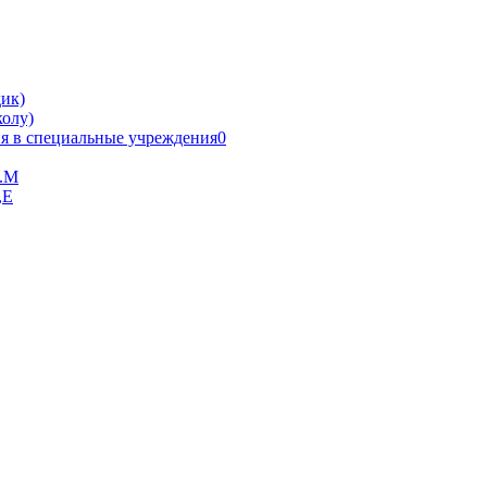
ик)
олу)
я в специальные учреждения0
В.М
,Е