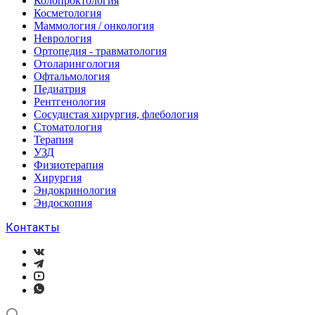
Колопроктология
Косметология
Маммология / онкология
Неврология
Ортопедия - травматология
Отоларингология
Офтальмология
Педиатрия
Рентгенология
Сосудистая хирургия, флебология
Стоматология
Терапия
УЗД
Физиотерапия
Хирургия
Эндокринология
Эндоскопия
Контакты