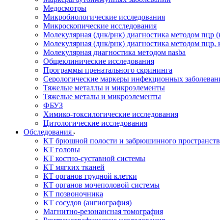
Медосмотры
Микробиологические исследования
Микроскопические исследования
Молекулярная (днк/рнк) диагностика методом пцр (
Молекулярная (днк/рнк) диагностика методом пцр, 
Молекулярная диагностика методом nasba
Общеклинические исследования
Программы пренатального скрининга
Серологические маркеры инфекционных заболеван
Тяжелые металлы и микроэлементы
Тяжелые металы и микроэлементы
ФБУЗ
Химико-токсилогические исследования
Цитологические исследования
Обследования
КТ брюшной полости и забрюшинного пространств
КТ головы
КТ костно-суставной системы
КТ мягких тканей
КТ органов грудной клетки
КТ органов мочеполовой системы
КТ позвоночника
КТ сосудов (ангиография)
Магнитно-резонансная томография