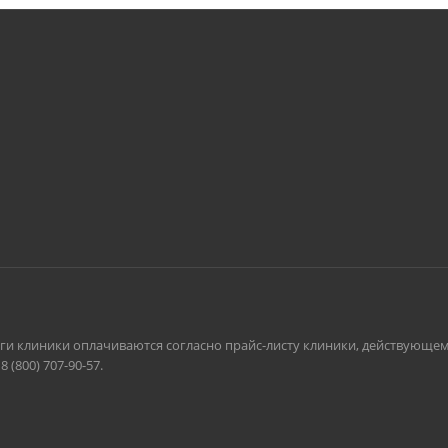
луги клиники оплачиваются согласно прайс-листу клиники, действующе
(800) 707-90-57.