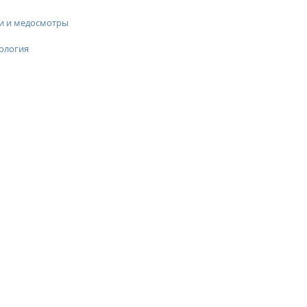
и и медосмотры
ология