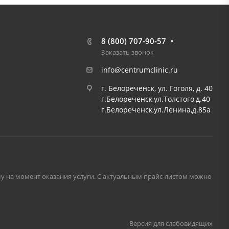
8 (800) 707-90-57
Заказать звонок
info@centrumclinic.ru
г. Белореченск, ул. Гоголя, д. 40
г.Белореченск,ул.Толстого,д.40
г.Белореченск,ул.Ленина,д.85а
му на момент оказания услуги. С актуальным прайс-листом можно
Версия для слабовидящих