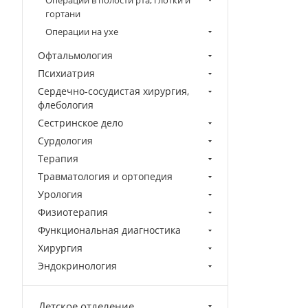
Операции в полости рта, глотки и
гортани
Операции на ухе
Офтальмология
Психиатрия
Сердечно-сосудистая хирургия,
флебология
Сестринское дело
Сурдология
Терапия
Травматология и ортопедия
Урология
Физиотерапия
Функциональная диагностика
Хирургия
Эндокринология
Детское отделение