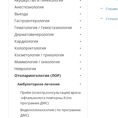
Акушерство и гинекология
Анестезиология
Справк
Выезда
Стомат
Гастроэнтерология
Гематология / Гемостазиология
Дерматовенерология
Кардиология
Колопроктология
Косметология / трихология
Маммология / онкология
Неврология
Отоларингология (ЛОР)
Амбулаторное лечение
Приём (осмотр,консультация) врача
-офтальмолога повторны й (по
программе ДМС)
Видеоколоноскопия ( по программе
ДМС)