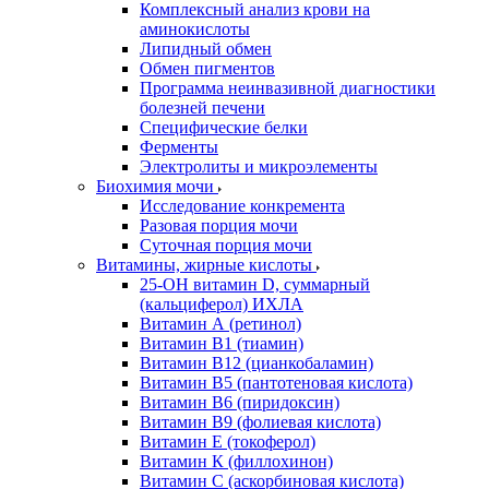
Комплексный анализ крови на
аминокислоты
Липидный обмен
Обмен пигментов
Программа неинвазивной диагностики
болезней печени
Специфические белки
Ферменты
Электролиты и микроэлементы
Биохимия мочи
Исследование конкремента
Разовая порция мочи
Суточная порция мочи
Витамины, жирные кислоты
25-OH витамин D, суммарный
(кальциферол) ИХЛА
Витамин А (ретинол)
Витамин В1 (тиамин)
Витамин В12 (цианкобаламин)
Витамин В5 (пантотеновая кислота)
Витамин В6 (пиридоксин)
Витамин В9 (фолиевая кислота)
Витамин Е (токоферол)
Витамин К (филлохинон)
Витамин С (аскорбиновая кислота)