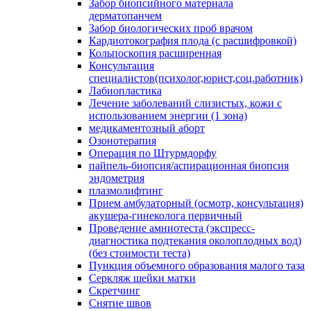
Забор биопсийного материала
дерматопанчем
Забор биологических проб врачом
Кардиотокография плода (с расшифровкой)
Кольпоскопия расширенная
Консультация
специалистов(психолог,юрист,соц.работник)
Лабиопластика
Лечение заболеваний слизистых, кожи с
использованием энергии (1 зона)
медикаментозный аборт
Озонотерапия
Операция по Штурмдорфу
пайпель-биопсия/аспирационная биопсия
эндометрия
плазмолифтинг
Прием амбулаторный (осмотр, консультация)
акушера-гинеколога первичный
Проведение амниотеста (экспресс-
диагностика подтекания околоплодных вод)
(без стоимости теста)
Пункция объемного образования малого таза
Серкляж шейки матки
Скретчинг
Снятие швов