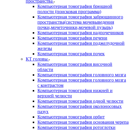
пространства
Компьютерная томография брюшной
полости (поисковая программа)
Компьютерная томография забрюшинного
пространства(система мочевыведения
почки,мочеточники,мочевой пузырь)
Компьютерная томография надпочечников
Компьютерная томография печени
Компьютерная томография поджелудочной
железы
Компьютерная томография почек
КТ головы
Компьютерная томография височной
области
Компьютерная томография головного мозга
Компьютерная томография головного мозга
с контрастом
Компьютерная томография нижней и
верхней челюсти
Компьютерная томография одной челюсти
Компьютерная томография околоносовых
пазух
Компьютерная томография орбит
Компьютерная томография основания черепа
Компьютерная томография ротоглотки