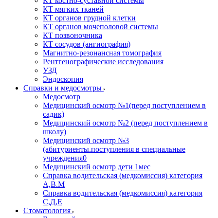
КТ костно-суставной системы
КТ мягких тканей
КТ органов грудной клетки
КТ органов мочеполовой системы
КТ позвоночника
КТ сосудов (ангиография)
Магнитно-резонансная томография
Рентгенографические исследования
УЗД
Эндоскопия
Справки и медосмотры
Медосмотр
Медицинский осмотр №1(перед поступлением в
садик)
Медицинский осмотр №2 (перед поступлением в
школу)
Медицинский осмотр №3
(абитуриенты.поступления в специальные
учреждения0
Медицинский осмотр дети 1мес
Справка водительская (медкомиссия) категория
А,В.М
Справка водительская (медкомиссия) категория
С,Д,Е
Стоматология