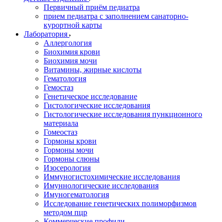
Первичный приём педиатра
прием педиатра с заполнением санаторно-
курортной карты
Лаборатория
Аллергология
Биохимия крови
Биохимия мочи
Витамины, жирные кислоты
Гематология
Гемостаз
Генетическое исследование
Гистологические исследования
Гистологические исследования пункционного
материала
Гомеостаз
Гормоны крови
Гормоны мочи
Гормоны слюны
Изосерология
Иммуногистохимические исследования
Имуннологические исследования
Имуногематология
Исследование генетических полиморфизмов
методом пцр
Коммерческие профили