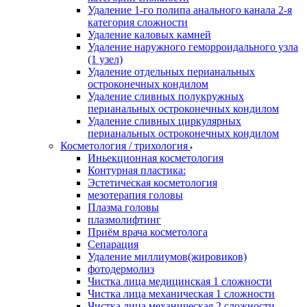
Удаление 1-го полипа анального канала 2-я
категория сложности
Удаление каловых камней
Удаление наружного геморроидального узла
(1 узел)
Удаление отдельных перианальных
остроконечных кондилом
Удаление сливных полукружных
перианальных остроконечных кондилом
Удаление сливных циркулярных
перианальных остроконечных кондилом
Косметология / трихология
Иньекционная косметология
Контурная пластика:
Эстетическая косметология
мезотерапия головы
Плазма головы
плазмолифтинг
Приём врача косметолога
Сепарация
Удаление миллиумов(жировиков)
фотодермолиз
Чистка лица медицинская 1 сложности
Чистка лица механическая 1 сложности
Чистка лица механическая 2 сложности