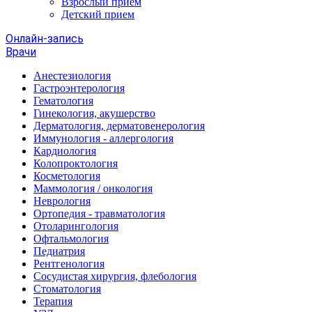
Взрослый прием
Детский прием
Онлайн-запись
Врачи
Анестезиология
Гастроэнтерология
Гематология
Гинекология, акушерство
Дерматология, дерматовенерология
Иммунология - аллергология
Кардиология
Колопроктология
Косметология
Маммология / онкология
Неврология
Ортопедия - травматология
Отоларингология
Офтальмология
Педиатрия
Рентгенология
Сосудистая хирургия, флебология
Стоматология
Терапия