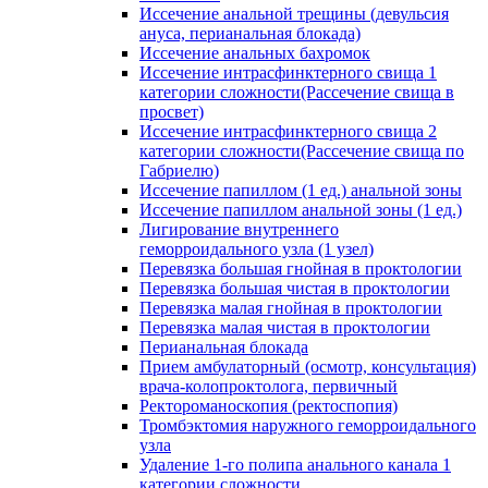
Иссечение анальной трещины (девульсия
ануса, перианальная блокада)
Иссечение анальных бахромок
Иссечение интрасфинктерного свища 1
категории сложности(Рассечение свища в
просвет)
Иссечение интрасфинктерного свища 2
категории сложности(Рассечение свища по
Габриелю)
Иссечение папиллом (1 ед.) анальной зоны
Иссечение папиллом анальной зоны (1 ед.)
Лигирование внутреннего
геморроидального узла (1 узел)
Перевязка большая гнойная в проктологии
Перевязка большая чистая в проктологии
Перевязка малая гнойная в проктологии
Перевязка малая чистая в проктологии
Перианальная блокада
Прием амбулаторный (осмотр, консультация)
врача-колопроктолога, первичный
Ректороманоскопия (ректоспопия)
Тромбэктомия наружного геморроидального
узла
Удаление 1-го полипа анального канала 1
категории сложности