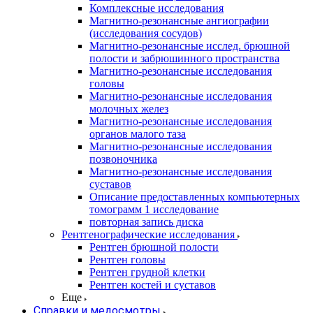
Комплексные исследования
Магнитно-резонансные ангиографии
(исследования сосудов)
Магнитно-резонансные исслед. брюшной
полости и забрюшинного пространства
Магнитно-резонансные исследования
головы
Магнитно-резонансные исследования
молочных желез
Магнитно-резонансные исследования
органов малого таза
Магнитно-резонансные исследования
позвоночника
Магнитно-резонансные исследования
суставов
Описание предоставленных компьютерных
томограмм 1 исследование
повторная запись диска
Рентгенографические исследования
Рентген брюшной полости
Рентген головы
Рентген грудной клетки
Рентген костей и суставов
Еще
Справки и медосмотры