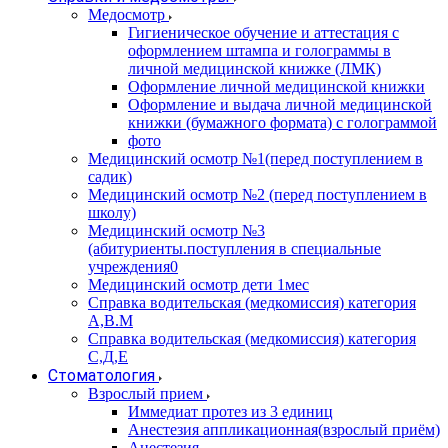
Медосмотр
Гигиеническое обучение и аттестация с
оформлением штампа и голограммы в
личной медицинской книжке (ЛМК)
Оформление личной медицинской книжки
Оформление и выдача личной медицинской
книжки (бумажного формата) с голограммой
фото
Медицинский осмотр №1(перед поступлением в
садик)
Медицинский осмотр №2 (перед поступлением в
школу)
Медицинский осмотр №3
(абитуриенты.поступления в специальные
учреждения0
Медицинский осмотр дети 1мес
Справка водительская (медкомиссия) категория
А,В.М
Справка водительская (медкомиссия) категория
С,Д,Е
Стоматология
Взрослый прием
Иммедиат протез из 3 единиц
Анестезия аппликационная(взрослый приём)
Анестезия