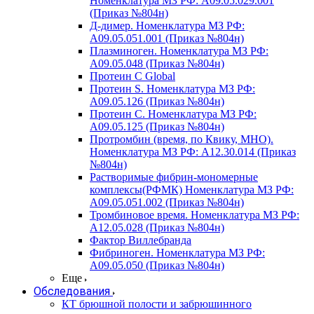
Номенклатура МЗ РФ: A09.05.029.001
(Приказ №804н)
Д-димер. Номенклатура МЗ РФ:
A09.05.051.001 (Приказ №804н)
Плазминоген. Номенклатура МЗ РФ:
A09.05.048 (Приказ №804н)
Протеин C Global
Протеин S. Номенклатура МЗ РФ:
A09.05.126 (Приказ №804н)
Протеин С. Номенклатура МЗ РФ:
A09.05.125 (Приказ №804н)
Протромбин (время, по Квику, МНО).
Номенклатура МЗ РФ: A12.30.014 (Приказ
№804н)
Растворимые фибрин-мономерные
комплексы(РФМК) Номенклатура МЗ РФ:
A09.05.051.002 (Приказ №804н)
Тромбиновое время. Номенклатура МЗ РФ:
A12.05.028 (Приказ №804н)
Фактор Виллебранда
Фибриноген. Номенклатура МЗ РФ:
A09.05.050 (Приказ №804н)
Еще
Обследования
КТ брюшной полости и забрюшинного