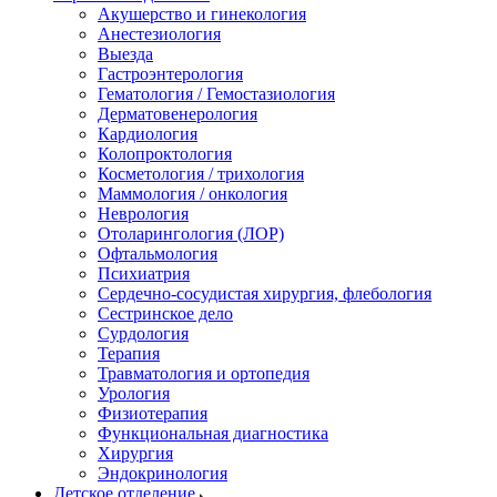
Акушерство и гинекология
Анестезиология
Выезда
Гастроэнтерология
Гематология / Гемостазиология
Дерматовенерология
Кардиология
Колопроктология
Косметология / трихология
Маммология / онкология
Неврология
Отоларингология (ЛОР)
Офтальмология
Психиатрия
Сердечно-сосудистая хирургия, флебология
Сестринское дело
Сурдология
Терапия
Травматология и ортопедия
Урология
Физиотерапия
Функциональная диагностика
Хирургия
Эндокринология
Детское отделение