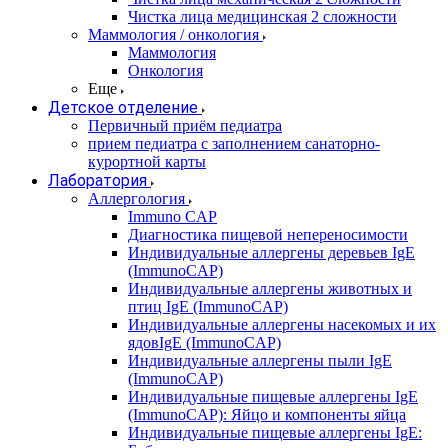
Чистка лица медицинская 2 сложности
Маммология / онкология
Маммология
Онкология
Еще
Детское отделение
Первичный приём педиатра
прием педиатра с заполнением санаторно-
курортной карты
Лаборатория
Аллергология
Immuno CAP
Диагностика пищевой непереносимости
Индивидуальные аллергены деревьев IgE
(ImmunoCAP)
Индивидуальные аллергены животных и
птиц IgE (ImmunoCAP)
Индивидуальные аллергены насекомых и их
ядовIgE (ImmunoCAP)
Индивидуальные аллергены пыли IgE
(ImmunoCAP)
Индивидуальные пищевые аллергены IgE
(ImmunoCAP): Яйцо и компоненты яйца
Индивидуальные пищевые аллергены IgE: