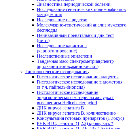
Диагностика периодической болезни
Исследование генетических полиморфизмов
методом пцр
Исследование на родство
Молекулярно-генетический анализ мужского
бесплодия
Неинвазивный пренатальный днк-тест
(нипт)
Исследование кариотипа
(кариотипирование)
Наследственные эпилепсии
Тандемная масс-спектрометрия(спектр
ацилкарнитинов,аминокислот)
Гистологические исследования
Гистологическое исследование плаценты
Гистологическое исследование эндометрия
(в т.ч. пайпель-биопсия)
Гистологическое исследование
эндоскопического материала желудка с
выявлением Helicobacter pylori
ДНК вируса гепатита B
ДНК вируса гепатита B, количественно
Консультация готовых препаратов (1 локус)
РНК ВГC, генотип (1,2,3) кровь, кач. *
РНК ВГC, генотип (1a,1b,2,3a,4,5a,6) кровь,