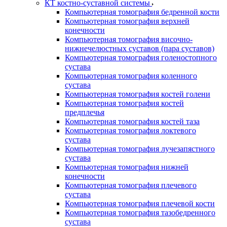
КТ костно-суставной системы
Компьютерная томография бедренной кости
Компьютерная томография верхней
конечности
Компьютерная томография височно-
нижнечелюстных суставов (пара суставов)
Компьютерная томография голеностопного
сустава
Компьютерная томография коленного
сустава
Компьютерная томография костей голени
Компьютерная томография костей
предплечья
Компьютерная томография костей таза
Компьютерная томография локтевого
сустава
Компьютерная томография лучезапястного
сустава
Компьютерная томография нижней
конечности
Компьютерная томография плечевого
сустава
Компьютерная томография плечевой кости
Компьютерная томография тазобедренного
сустава