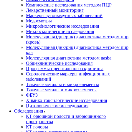
Комплексные исследования методом ПЦР
Лекарственный мониторинг
Маркеры аутоиммунных заболеваний
Медосмотры
Микробиологические исследования
Микроскопические исследования
Молекулярная (днк/рнк) диагностика методом пцр
(кровь)
Молекулярная (днк/рнк) диагностика методом пцр,
кал
Молекулярная диагностика методом nasba
Общеклинические исследования
Программы пренатального скрининга
Серологические маркеры инфекционных
заболеваний
Тяжелые металлы и микроэлементы
Тяжелые металы и микроэлементы
ФБУЗ
Химико-токсилогические исследования
Цитологические исследования
Обследования
КТ брюшной полости и забрюшинного
пространства
КТ головы