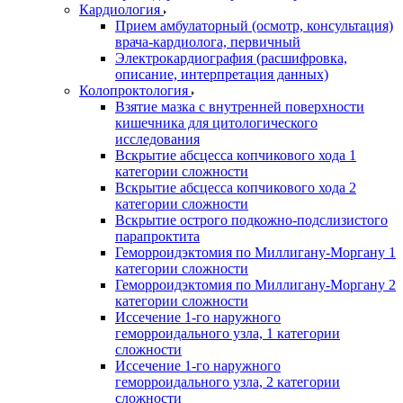
Кардиология
Прием амбулаторный (осмотр, консультация)
врача-кардиолога, первичный
Электрокардиография (расшифровка,
описание, интерпретация данных)
Колопроктология
Взятие мазка с внутренней поверхности
кишечника для цитологического
исследования
Вскрытие абсцесса копчикового хода 1
категории сложности
Вскрытие абсцесса копчикового хода 2
категории сложности
Вскрытие острого подкожно-подслизистого
парапроктита
Геморроидэктомия по Миллигану-Моргану 1
категории сложности
Геморроидэктомия по Миллигану-Моргану 2
категории сложности
Иссечение 1-го наружного
геморроидального узла, 1 категории
сложности
Иссечение 1-го наружного
геморроидального узла, 2 категории
сложности