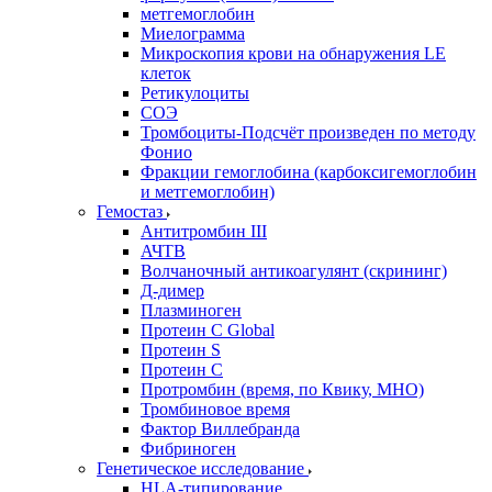
метгемоглобин
Миелограмма
Микроскопия крови на обнаружения LE
клеток
Ретикулоциты
СОЭ
Тромбоциты-Подсчёт произведен по методу
Фонио
Фракции гемоглобина (карбоксигемоглобин
и метгемоглобин)
Гемостаз
Антитромбин III
АЧТВ
Волчаночный антикоагулянт (скрининг)
Д-димер
Плазминоген
Протеин C Global
Протеин S
Протеин С
Протромбин (время, по Квику, МНО)
Тромбиновое время
Фактор Виллебранда
Фибриноген
Генетическое исследование
HLA-типирование