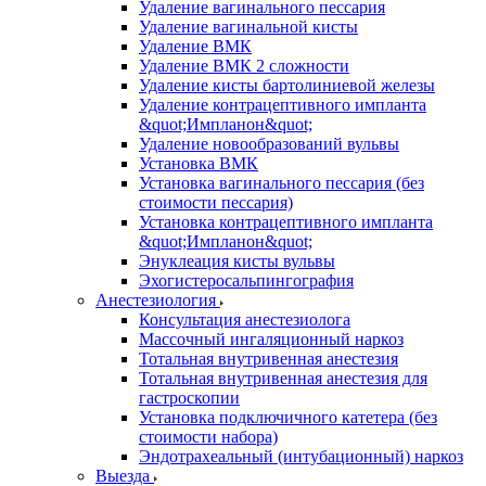
Удаление вагинального пессария
Удаление вагинальной кисты
Удаление ВМК
Удаление ВМК 2 сложности
Удаление кисты бартолиниевой железы
Удаление контрацептивного импланта
&quot;Импланон&quot;
Удаление новообразований вульвы
Установка ВМК
Установка вагинального пессария (без
стоимости пессария)
Установка контрацептивного импланта
&quot;Импланон&quot;
Энуклеация кисты вульвы
Эхогистеросальпингография
Анестезиология
Консультация анестезиолога
Массочный ингаляционный наркоз
Тотальная внутривенная анестезия
Тотальная внутривенная анестезия для
гастроскопии
Установка подключичного катетера (без
стоимости набора)
Эндотрахеальный (интубационный) наркоз
Выезда