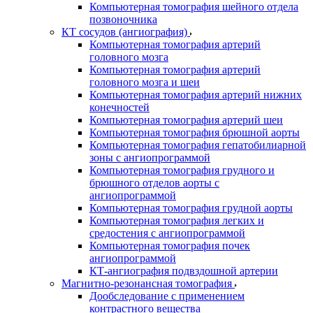
Компьютерная томография шейного отдела
позвоночника
КТ сосудов (ангиография)
Компьютерная томография артерий
головного мозга
Компьютерная томография артерий
головного мозга и шеи
Компьютерная томография артерий нижних
конечностей
Компьютерная томография артерий шеи
Компьютерная томография брюшной аорты
Компьютерная томография гепатобилиарной
зоны с ангиопрограммой
Компьютерная томография грудного и
брюшного отделов аорты с
ангиопрограммой
Компьютерная томография грудной аорты
Компьютерная томография легких и
средостения с ангиопрограммой
Компьютерная томография почек
ангиопрограммой
КТ-ангиография подвздошной артерии
Магнитно-резонансная томография
Дообследование с применением
контрастного вещества