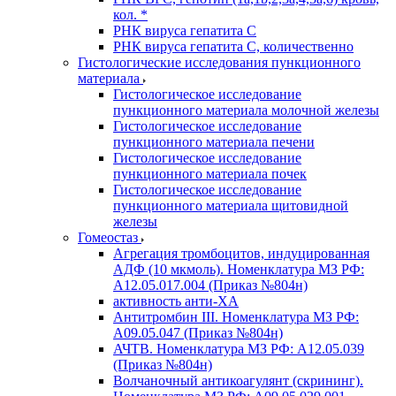
кол. *
РНК вируса гепатита C
РНК вируса гепатита C, количественно
Гистологические исследования пункционного
материала
Гистологическое исследование
пункционного материала молочной железы
Гистологическое исследование
пункционного материала печени
Гистологическое исследование
пункционного материала почек
Гистологическое исследование
пункционного материала щитовидной
железы
Гомеостаз
Агрегация тромбоцитов, индуцированная
АДФ (10 мкмоль). Номенклатура МЗ РФ:
A12.05.017.004 (Приказ №804н)
активность анти-ХА
Антитромбин III. Номенклатура МЗ РФ:
A09.05.047 (Приказ №804н)
АЧТВ. Номенклатура МЗ РФ: A12.05.039
(Приказ №804н)
Волчаночный антикоагулянт (скрининг).