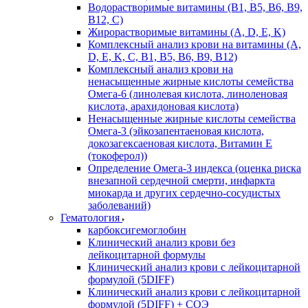
Водорастворимые витамины (B1, B5, B6, В9,
В12, С)
Жирорастворимые витамины (A, D, E, K)
Комплексный анализ крови на витамины (A,
D, E, K, C, B1, B5, B6, В9, B12)
Комплексный анализ крови на
ненасыщенные жирные кислоты семейства
Омега-6 (линолевая кислота, линоленовая
кислота, арахидоновая кислота)
Ненасыщенные жирные кислоты семейства
Омега-3 (эйкозапентаеновая кислота,
докозагексаеновая кислота, Витамин E
(токоферол))
Определение Омега-3 индекса (оценка риска
внезапной сердечной смерти, инфаркта
миокарда и других сердечно-сосудистых
заболеваний)
Гематология
карбоксигемоглобин
Клинический анализ крови без
лейкоцитарной формулы
Клинический анализ крови с лейкоцитарной
формулой (5DIFF)
Клинический анализ крови с лейкоцитарной
формулой (5DIFF) + СОЭ