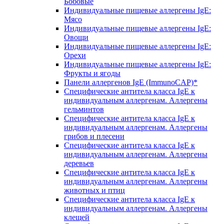
Бобовые
Индивидуальные пищевые аллергены IgE:
Мясо
Индивидуальные пищевые аллергены IgE:
Овощи
Индивидуальные пищевые аллергены IgE:
Орехи
Индивидуальные пищевые аллергены IgE:
Фрукты и ягоды
Панели аллергенов IgE (ImmunoCAP)*
Специфические антитела класса IgE к
индивидуальным аллергенам. Аллергены
гельминтов
Специфические антитела класса IgE к
индивидуальным аллергенам. Аллергены
грибов и плесени
Специфические антитела класса IgE к
индивидуальным аллергенам. Аллергены
деревьев
Специфические антитела класса IgE к
индивидуальным аллергенам. Аллергены
животных и птиц
Специфические антитела класса IgE к
индивидуальным аллергенам. Аллергены
клещей