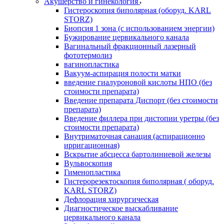
Акушерство и гинекология
Гистероскопия биполярная (оборуд. KARL
STORZ)
Биопсия 1 зона (с использованием энергии)
Бужирование цервикального канала
Вагинальный фракционный лазерный
фототермолиз
вагинопластика
Вакуум-аспирация полости матки
введение гиалуроновой кислоты НПО (без
стоимости препарата)
Введение препарата Диспорт (без стоимости
препарата)
Введение филлера при дистопии уретры (без
стоимости препарата)
Внутриматочная санация (аспирационно
ирригационная)
Вскрытие абсцесса бартолиниевой железы
Вульвоскопия
Гименопластика
Гистерорезектоскопия биполярная ( оборуд.
KARL STORZ)
Дефлорация хирургическая
Диагностическое выскабливание
цервикального канала