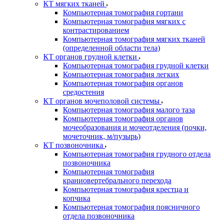
КТ мягких тканей
Компьютерная томография гортани
Компьютерная томография мягких с
контрастированием
Компьютерная томография мягких тканей
(определенной области тела)
КТ органов грудной клетки
Компьютерная томография грудной клетки
Компьютерная томография легких
Компьютерная томография органов
средостения
КТ органов мочеполовой системы
Компьютерная томография малого таза
Компьютерная томография органов
мочеобразования и мочеотделения (почки,
мочеточник, м/пузырь)
КТ позвоночника
Компьютерная томография грудного отдела
позвоночника
Компьютерная томография
краниовертебрального перехода
Компьютерная томография крестца и
копчика
Компьютерная томография поясничного
отдела позвоночника