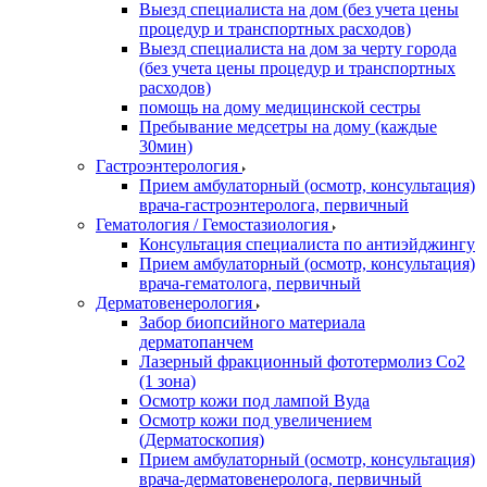
Выезд специалиста на дом (без учета цены
процедур и транспортных расходов)
Выезд специалиста на дом за черту города
(без учета цены процедур и транспортных
расходов)
помощь на дому медицинской сестры
Пребывание медсетры на дому (каждые
30мин)
Гастроэнтерология
Прием амбулаторный (осмотр, консультация)
врача-гастроэнтеролога, первичный
Гематология / Гемостазиология
Консультация специалиста по антиэйджингу
Прием амбулаторный (осмотр, консультация)
врача-гематолога, первичный
Дерматовенерология
Забор биопсийного материала
дерматопанчем
Лазерный фракционный фототермолиз Со2
(1 зона)
Осмотр кожи под лампой Вуда
Осмотр кожи под увеличением
(Дерматоскопия)
Прием амбулаторный (осмотр, консультация)
врача-дерматовенеролога, первичный