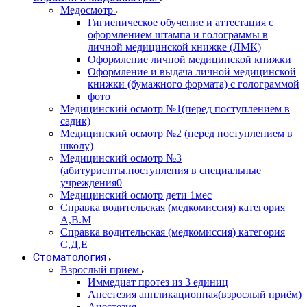
Медосмотр
Гигиеническое обучение и аттестация с
оформлением штампа и голограммы в
личной медицинской книжке (ЛМК)
Оформление личной медицинской книжки
Оформление и выдача личной медицинской
книжки (бумажного формата) с голограммой
фото
Медицинский осмотр №1(перед поступлением в
садик)
Медицинский осмотр №2 (перед поступлением в
школу)
Медицинский осмотр №3
(абитуриенты.поступления в специальные
учреждения0
Медицинский осмотр дети 1мес
Справка водительская (медкомиссия) категория
А,В.М
Справка водительская (медкомиссия) категория
С,Д,Е
Стоматология
Взрослый прием
Иммедиат протез из 3 единиц
Анестезия аппликационная(взрослый приём)
Анестезия