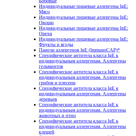
Бобовые
Индивидуальные пищевые аллергены IgE:
Мясо
Индивидуальные пищевые аллергены IgE:
Овощи
Индивидуальные пищевые аллергены IgE:
Орехи
Индивидуальные пищевые аллергены IgE:
Фрукты и ягоды
Панели аллергенов IgE (ImmunoCAP)*
Специфические антитела класса IgE к
индивидуальным аллергенам. Аллергены
гельминтов
Специфические антитела класса IgE к
индивидуальным аллергенам. Аллергены
грибов и плесени
Специфические антитела класса IgE к
индивидуальным аллергенам. Аллергены
деревьев
Специфические антитела класса IgE к
индивидуальным аллергенам. Аллергены
животных и птиц
Специфические антитела класса IgE к
индивидуальным аллергенам. Аллергены
клещей