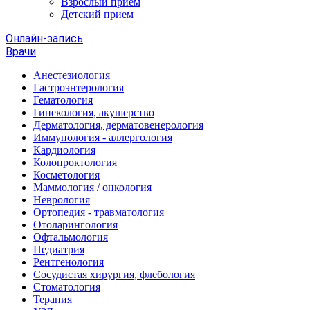
Взрослый прием
Детский прием
Онлайн-запись
Врачи
Анестезиология
Гастроэнтерология
Гематология
Гинекология, акушерство
Дерматология, дерматовенерология
Иммунология - аллергология
Кардиология
Колопроктология
Косметология
Маммология / онкология
Неврология
Ортопедия - травматология
Отоларингология
Офтальмология
Педиатрия
Рентгенология
Сосудистая хирургия, флебология
Стоматология
Терапия