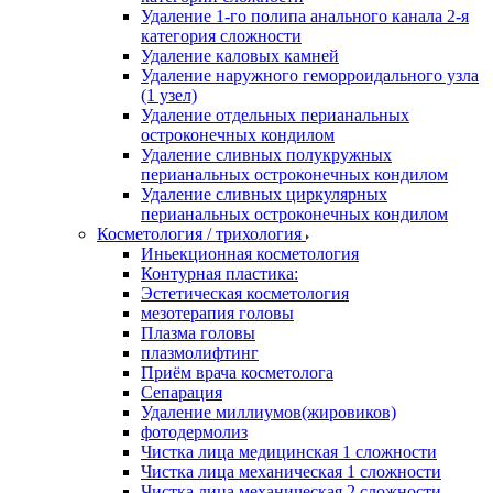
Удаление 1-го полипа анального канала 2-я
категория сложности
Удаление каловых камней
Удаление наружного геморроидального узла
(1 узел)
Удаление отдельных перианальных
остроконечных кондилом
Удаление сливных полукружных
перианальных остроконечных кондилом
Удаление сливных циркулярных
перианальных остроконечных кондилом
Косметология / трихология
Иньекционная косметология
Контурная пластика:
Эстетическая косметология
мезотерапия головы
Плазма головы
плазмолифтинг
Приём врача косметолога
Сепарация
Удаление миллиумов(жировиков)
фотодермолиз
Чистка лица медицинская 1 сложности
Чистка лица механическая 1 сложности
Чистка лица механическая 2 сложности