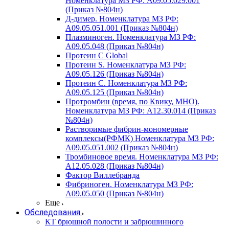
Номенклатура МЗ РФ: A09.05.029.001
(Приказ №804н)
Д-димер. Номенклатура МЗ РФ:
A09.05.051.001 (Приказ №804н)
Плазминоген. Номенклатура МЗ РФ:
A09.05.048 (Приказ №804н)
Протеин C Global
Протеин S. Номенклатура МЗ РФ:
A09.05.126 (Приказ №804н)
Протеин С. Номенклатура МЗ РФ:
A09.05.125 (Приказ №804н)
Протромбин (время, по Квику, МНО).
Номенклатура МЗ РФ: A12.30.014 (Приказ
№804н)
Растворимые фибрин-мономерные
комплексы(РФМК) Номенклатура МЗ РФ:
A09.05.051.002 (Приказ №804н)
Тромбиновое время. Номенклатура МЗ РФ:
A12.05.028 (Приказ №804н)
Фактор Виллебранда
Фибриноген. Номенклатура МЗ РФ:
A09.05.050 (Приказ №804н)
Еще
Обследования
КТ брюшной полости и забрюшинного