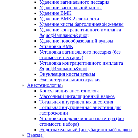
Удаление вагинального пессария
Удаление вагинальной кисты
Удаление ВМК
Удаление ВМК 2 сложности
Удаление кисты бартолиниевой железы
Удаление контрацептивного импланта
&quot;Импланон&quot;
Удаление новообразований вульвы
Установка ВМК
Установка вагинального пессария (без
стоимости пессария)
Установка контрацептивного импланта
&quot;Импланон&quot;
Энуклеация кисты вульвы
Эхогистеросальпингография
Анестезиология
Консультация анестезиолога
Массочный ингаляционный наркоз
Тотальная внутривенная анестезия
Тотальная внутривенная анестезия для
гастроскопии
Установка подключичного катетера (без
стоимости набора)
Эндотрахеальный (интубационный) наркоз
Выезда