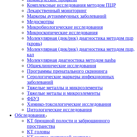
Комплексные исследования методом ПЦР
Лекарственный мониторинг
Маркеры аутоиммунных заболеваний
Медосмотры
Микробиологические исследования
Микроскопические исследования
Молекулярная (днк/рнк) диагностика методом пцр
(кровь)
Молекулярная (днк/рнк) диагностика методом пцр,
кал
Молекулярная диагностика методом nasba
Общеклинические исследования
Программы пренатального скрининга
Серологические маркеры инфекционных
заболеваний
Тяжелые металлы и микроэлементы
Тяжелые металы и микроэлементы
ФБУЗ
Химико-токсилогические исследования
Цитологические исследования
Обследования
КТ брюшной полости и забрюшинного
пространства
КТ головы