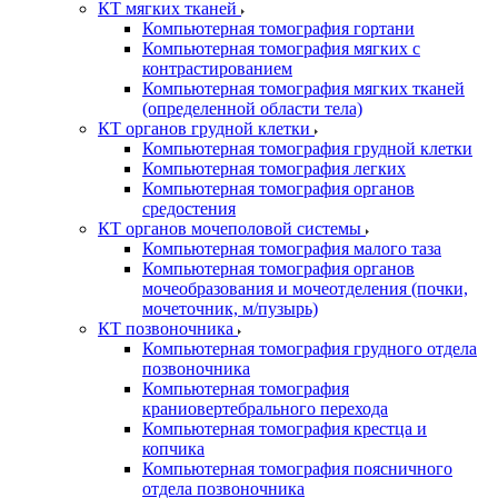
КТ мягких тканей
Компьютерная томография гортани
Компьютерная томография мягких с
контрастированием
Компьютерная томография мягких тканей
(определенной области тела)
КТ органов грудной клетки
Компьютерная томография грудной клетки
Компьютерная томография легких
Компьютерная томография органов
средостения
КТ органов мочеполовой системы
Компьютерная томография малого таза
Компьютерная томография органов
мочеобразования и мочеотделения (почки,
мочеточник, м/пузырь)
КТ позвоночника
Компьютерная томография грудного отдела
позвоночника
Компьютерная томография
краниовертебрального перехода
Компьютерная томография крестца и
копчика
Компьютерная томография поясничного
отдела позвоночника