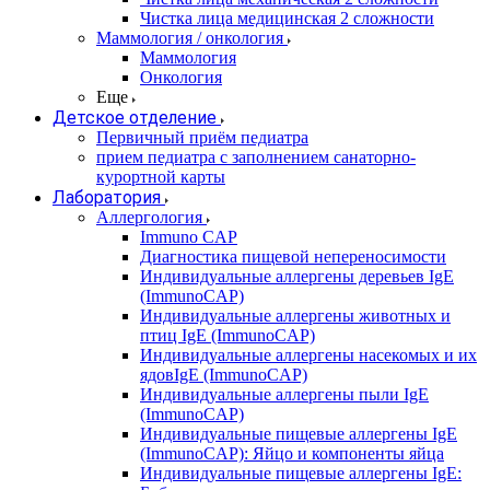
Чистка лица медицинская 2 сложности
Маммология / онкология
Маммология
Онкология
Еще
Детское отделение
Первичный приём педиатра
прием педиатра с заполнением санаторно-
курортной карты
Лаборатория
Аллергология
Immuno CAP
Диагностика пищевой непереносимости
Индивидуальные аллергены деревьев IgE
(ImmunoCAP)
Индивидуальные аллергены животных и
птиц IgE (ImmunoCAP)
Индивидуальные аллергены насекомых и их
ядовIgE (ImmunoCAP)
Индивидуальные аллергены пыли IgE
(ImmunoCAP)
Индивидуальные пищевые аллергены IgE
(ImmunoCAP): Яйцо и компоненты яйца
Индивидуальные пищевые аллергены IgE: