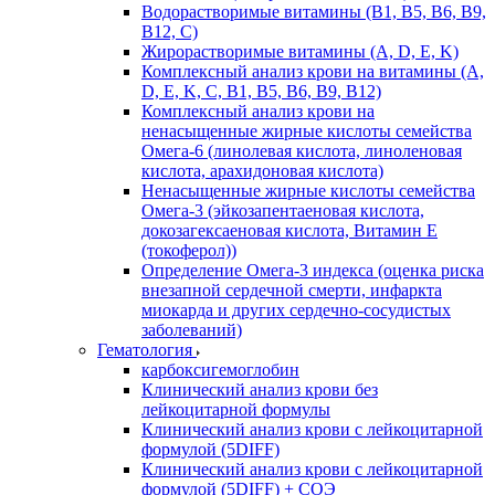
Водорастворимые витамины (B1, B5, B6, В9,
В12, С)
Жирорастворимые витамины (A, D, E, K)
Комплексный анализ крови на витамины (A,
D, E, K, C, B1, B5, B6, В9, B12)
Комплексный анализ крови на
ненасыщенные жирные кислоты семейства
Омега-6 (линолевая кислота, линоленовая
кислота, арахидоновая кислота)
Ненасыщенные жирные кислоты семейства
Омега-3 (эйкозапентаеновая кислота,
докозагексаеновая кислота, Витамин E
(токоферол))
Определение Омега-3 индекса (оценка риска
внезапной сердечной смерти, инфаркта
миокарда и других сердечно-сосудистых
заболеваний)
Гематология
карбоксигемоглобин
Клинический анализ крови без
лейкоцитарной формулы
Клинический анализ крови с лейкоцитарной
формулой (5DIFF)
Клинический анализ крови с лейкоцитарной
формулой (5DIFF) + СОЭ