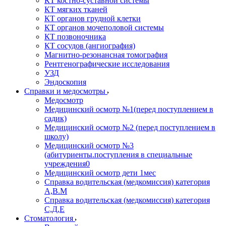
КТ костно-суставной системы
КТ мягких тканей
КТ органов грудной клетки
КТ органов мочеполовой системы
КТ позвоночника
КТ сосудов (ангиография)
Магнитно-резонансная томография
Рентгенографические исследования
УЗД
Эндоскопия
Справки и медосмотры
Медосмотр
Медицинский осмотр №1(перед поступлением в
садик)
Медицинский осмотр №2 (перед поступлением в
школу)
Медицинский осмотр №3
(абитуриенты.поступления в специальные
учреждения0
Медицинский осмотр дети 1мес
Справка водительская (медкомиссия) категория
А,В.М
Справка водительская (медкомиссия) категория
С,Д,Е
Стоматология