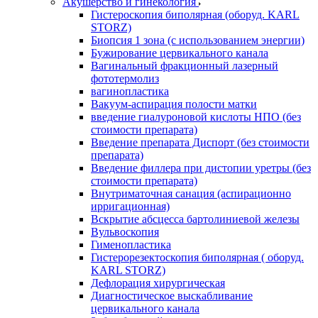
Акушерство и гинекология
Гистероскопия биполярная (оборуд. KARL
STORZ)
Биопсия 1 зона (с использованием энергии)
Бужирование цервикального канала
Вагинальный фракционный лазерный
фототермолиз
вагинопластика
Вакуум-аспирация полости матки
введение гиалуроновой кислоты НПО (без
стоимости препарата)
Введение препарата Диспорт (без стоимости
препарата)
Введение филлера при дистопии уретры (без
стоимости препарата)
Внутриматочная санация (аспирационно
ирригационная)
Вскрытие абсцесса бартолиниевой железы
Вульвоскопия
Гименопластика
Гистерорезектоскопия биполярная ( оборуд.
KARL STORZ)
Дефлорация хирургическая
Диагностическое выскабливание
цервикального канала