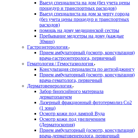
Выезд специалиста на дом (без учета цены
процедур и транспортных расходов)
Выезд специалиста на дом за черту города
(без учета цены процедур и транспортных
расходов)
помощь на дому медицинской сестры
Пребывание медсетры на дому (каждые
30мин)
Гастроэнтерология
Прием амбулаторный (осмотр, консультация)
врача-гастроэнтеролога, первичный
Гематология / Гемостазиология
Консультация специалиста по антиэйджингу
Прием амбулаторный (осмотр, консультация)
врача-гематолога, первичный
Дерматовенерология
Забор биопсийного материала
дерматопанчем
Лазерный фракционный фототермолиз Со2
(1 зона)
Осмотр кожи под лампой Вуда
Осмотр кожи под увеличением
(Дерматоскопия)
Прием амбулаторный (осмотр, консультация)
врача-дерматовенеролога, первичный