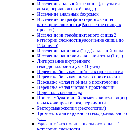
Иссечение анальной трещины (девульсия
ануса, перианальная блокада)
Иссечение анальных бахромок
Иссечение интрасфинктерного свища 1
категории сложности(Рассечение свища в
просвет)
Иссечение интрасфинктерного свища 2
категории сложности(Рассечение свища по
Габриелю)
Иссечение папиллом (1 ед.) анальной зоны
Иссечение папиллом анальной зоны (1 ед.)
Лигирование внутреннего
геморроидального узла (1 узел)
Перевязка большая гнойная в проктологии
Перевязка большая чистая в проктологии
Перевязка малая гнойная в проктологии
Перевязка малая чистая в проктологии
Перианальная блокада
Прием амбулаторный (осмотр, консультация)
врача-колопроктолога, первичный
Ректороманоскопия (ректоспопия)
Тромбэктомия наружного геморроидального
узла
Удаление 1-го полипа анального канала 1
категории сложности