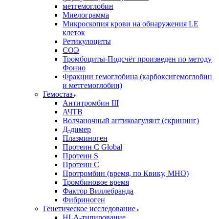
метгемоглобин
Миелограмма
Микроскопия крови на обнаружения LE
клеток
Ретикулоциты
СОЭ
Тромбоциты-Подсчёт произведен по методу
Фонио
Фракции гемоглобина (карбоксигемоглобин
и метгемоглобин)
Гемостаз
Антитромбин III
АЧТВ
Волчаночный антикоагулянт (скрининг)
Д-димер
Плазминоген
Протеин C Global
Протеин S
Протеин С
Протромбин (время, по Квику, МНО)
Тромбиновое время
Фактор Виллебранда
Фибриноген
Генетическое исследование
HLA-типирование