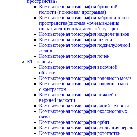
пространства
Компьютерная томография брюшной
полости (поисковая программа)
Компьютерная томография забрюшинного
пространства(система мочевыведения
почки,мочеточники,мочевой пузырь)
Компьютерная томография надпочечников
Компьютерная томография печени
Компьютерная томография поджелудочной
железы
Компьютерная томография почек
КТ головы
Компьютерная томография височной
области
Компьютерная томография головного мозга
Компьютерная томография головного мозга
с контрастом
Компьютерная томография нижней и
верхней челюсти
Компьютерная томография одной челюсти
Компьютерная томография околоносовых
пазух
Компьютерная томография орбит
Компьютерная томография основания черепа
Компьютерная томография ротоглотки