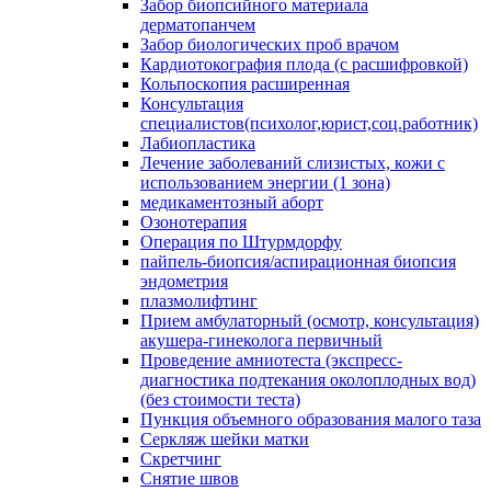
Забор биопсийного материала
дерматопанчем
Забор биологических проб врачом
Кардиотокография плода (с расшифровкой)
Кольпоскопия расширенная
Консультация
специалистов(психолог,юрист,соц.работник)
Лабиопластика
Лечение заболеваний слизистых, кожи с
использованием энергии (1 зона)
медикаментозный аборт
Озонотерапия
Операция по Штурмдорфу
пайпель-биопсия/аспирационная биопсия
эндометрия
плазмолифтинг
Прием амбулаторный (осмотр, консультация)
акушера-гинеколога первичный
Проведение амниотеста (экспресс-
диагностика подтекания околоплодных вод)
(без стоимости теста)
Пункция объемного образования малого таза
Серкляж шейки матки
Скретчинг
Снятие швов