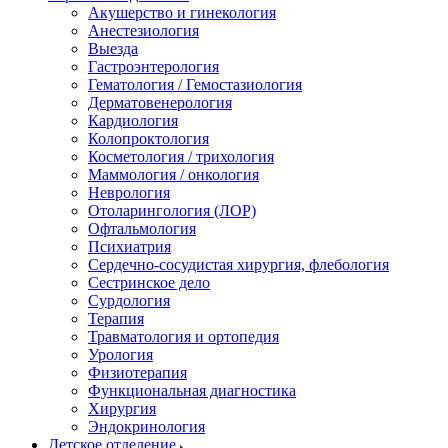
Акушерство и гинекология
Анестезиология
Выезда
Гастроэнтерология
Гематология / Гемостазиология
Дерматовенерология
Кардиология
Колопроктология
Косметология / трихология
Маммология / онкология
Неврология
Отоларингология (ЛОР)
Офтальмология
Психиатрия
Сердечно-сосудистая хирургия, флебология
Сестринское дело
Сурдология
Терапия
Травматология и ортопедия
Урология
Физиотерапия
Функциональная диагностика
Хирургия
Эндокринология
Детское отделение