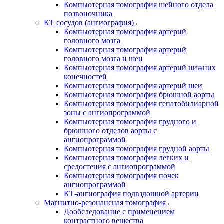
Компьютерная томография шейного отдела
позвоночника
КТ сосудов (ангиография)
Компьютерная томография артерий
головного мозга
Компьютерная томография артерий
головного мозга и шеи
Компьютерная томография артерий нижних
конечностей
Компьютерная томография артерий шеи
Компьютерная томография брюшной аорты
Компьютерная томография гепатобилиарной
зоны с ангиопрограммой
Компьютерная томография грудного и
брюшного отделов аорты с
ангиопрограммой
Компьютерная томография грудной аорты
Компьютерная томография легких и
средостения с ангиопрограммой
Компьютерная томография почек
ангиопрограммой
КТ-ангиография подвздошной артерии
Магнитно-резонансная томография
Дообследование с применением
контрастного вещества