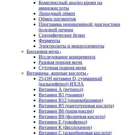
Комплексный анализ крови на
аминокислоты
Липидный обмен
Обмен пигментов
Программа неинвазивной диагностики
болезней печени
Специфические белки
Ферменты
Электролиты и микроэлементы
Биохимия мочи
Исследование конкремента
Разовая порция мочи
Суточная порция мочи
Витамины, жирные кислоты
25-OH витамин D, суммарный
(кальциферол) ИХЛА
Витамин А (ретинол)
Витамин В1 (тиамин)
Витамин В12 (цианкобаламин)
Витамин В5 (пантотеновая кислота)
Витамин В6 (пиридоксин)
Витамин В9 (фолиевая кислота)
Витамин Е (токоферол)
Витамин К (филлохинон)
Витамин С (аскорбиновая кислота)