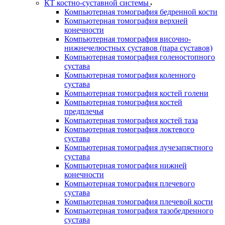
КТ костно-суставной системы
Компьютерная томография бедренной кости
Компьютерная томография верхней
конечности
Компьютерная томография височно-
нижнечелюстных суставов (пара суставов)
Компьютерная томография голеностопного
сустава
Компьютерная томография коленного
сустава
Компьютерная томография костей голени
Компьютерная томография костей
предплечья
Компьютерная томография костей таза
Компьютерная томография локтевого
сустава
Компьютерная томография лучезапястного
сустава
Компьютерная томография нижней
конечности
Компьютерная томография плечевого
сустава
Компьютерная томография плечевой кости
Компьютерная томография тазобедренного
сустава