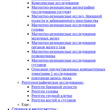
Комплексные исследования
Магнитно-резонансные ангиографии
(исследования сосудов)
Магнитно-резонансные исслед. брюшной
полости и забрюшинного пространства
Магнитно-резонансные исследования
головы
Магнитно-резонансные исследования
молочных желез
Магнитно-резонансные исследования
органов малого таза
Магнитно-резонансные исследования
позвоночника
Магнитно-резонансные исследования
суставов
Описание предоставленных компьютерных
томограмм 1 исследование
повторная запись диска
Рентгенографические исследования
Рентген брюшной полости
Рентген головы
Рентген грудной клетки
Рентген костей и суставов
Еще
Справки и медосмотры