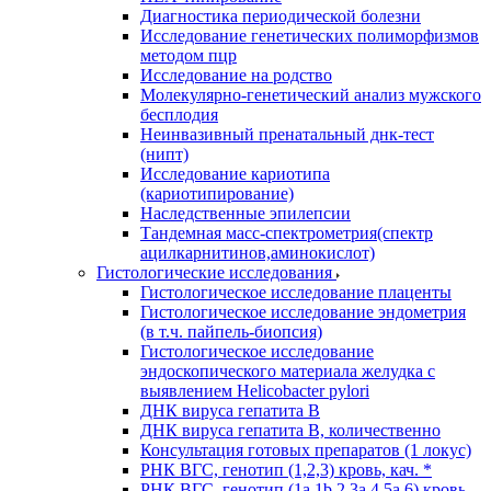
Диагностика периодической болезни
Исследование генетических полиморфизмов
методом пцр
Исследование на родство
Молекулярно-генетический анализ мужского
бесплодия
Неинвазивный пренатальный днк-тест
(нипт)
Исследование кариотипа
(кариотипирование)
Наследственные эпилепсии
Тандемная масс-спектрометрия(спектр
ацилкарнитинов,аминокислот)
Гистологические исследования
Гистологическое исследование плаценты
Гистологическое исследование эндометрия
(в т.ч. пайпель-биопсия)
Гистологическое исследование
эндоскопического материала желудка с
выявлением Helicobacter pylori
ДНК вируса гепатита B
ДНК вируса гепатита B, количественно
Консультация готовых препаратов (1 локус)
РНК ВГC, генотип (1,2,3) кровь, кач. *
РНК ВГC, генотип (1a,1b,2,3a,4,5a,6) кровь,