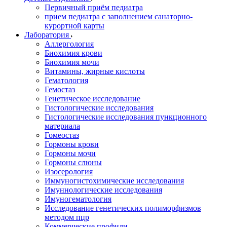
Первичный приём педиатра
прием педиатра с заполнением санаторно-
курортной карты
Лаборатория
Аллергология
Биохимия крови
Биохимия мочи
Витамины, жирные кислоты
Гематология
Гемостаз
Генетическое исследование
Гистологические исследования
Гистологические исследования пункционного
материала
Гомеостаз
Гормоны крови
Гормоны мочи
Гормоны слюны
Изосерология
Иммуногистохимические исследования
Имуннологические исследования
Имуногематология
Исследование генетических полиморфизмов
методом пцр
Коммерческие профили