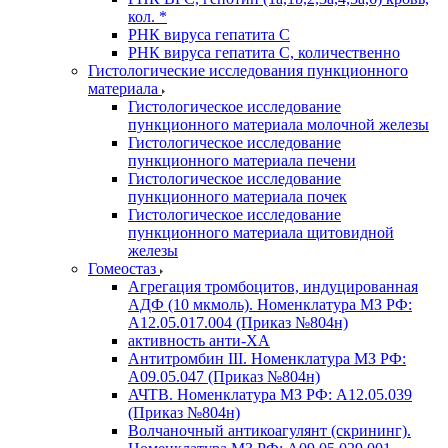
кол. *
РНК вируса гепатита C
РНК вируса гепатита C, количественно
Гистологические исследования пункционного
материала
Гистологическое исследование
пункционного материала молочной железы
Гистологическое исследование
пункционного материала печени
Гистологическое исследование
пункционного материала почек
Гистологическое исследование
пункционного материала щитовидной
железы
Гомеостаз
Агрегация тромбоцитов, индуцированная
АДФ (10 мкмоль). Номенклатура МЗ РФ:
A12.05.017.004 (Приказ №804н)
активность анти-ХА
Антитромбин III. Номенклатура МЗ РФ:
A09.05.047 (Приказ №804н)
АЧТВ. Номенклатура МЗ РФ: A12.05.039
(Приказ №804н)
Волчаночный антикоагулянт (скрининг).