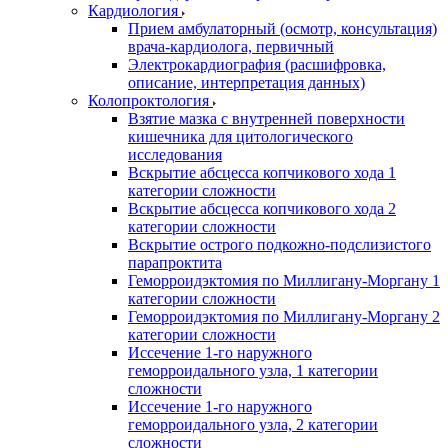
Кардиология
Прием амбулаторный (осмотр, консультация)
врача-кардиолога, первичный
Электрокардиография (расшифровка,
описание, интерпретация данных)
Колопроктология
Взятие мазка с внутренней поверхности
кишечника для цитологического
исследования
Вскрытие абсцесса копчикового хода 1
категории сложности
Вскрытие абсцесса копчикового хода 2
категории сложности
Вскрытие острого подкожно-подслизистого
парапроктита
Геморроидэктомия по Миллигану-Моргану 1
категории сложности
Геморроидэктомия по Миллигану-Моргану 2
категории сложности
Иссечение 1-го наружного
геморроидального узла, 1 категории
сложности
Иссечение 1-го наружного
геморроидального узла, 2 категории
сложности