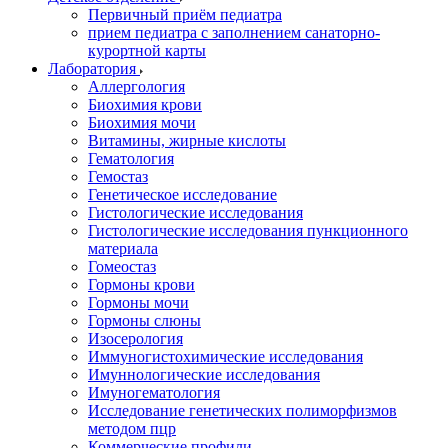
Первичный приём педиатра
прием педиатра с заполнением санаторно-
курортной карты
Лаборатория
Аллергология
Биохимия крови
Биохимия мочи
Витамины, жирные кислоты
Гематология
Гемостаз
Генетическое исследование
Гистологические исследования
Гистологические исследования пункционного
материала
Гомеостаз
Гормоны крови
Гормоны мочи
Гормоны слюны
Изосерология
Иммуногистохимические исследования
Имуннологические исследования
Имуногематология
Исследование генетических полиморфизмов
методом пцр
Коммерческие профили