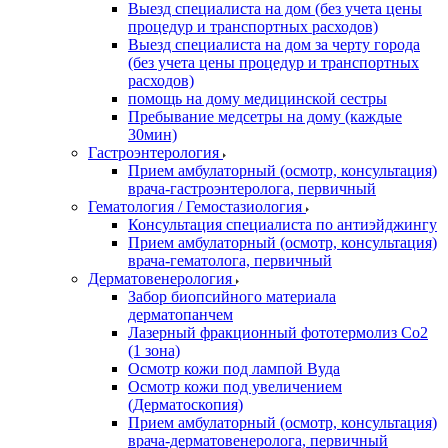
Выезд специалиста на дом (без учета цены
процедур и транспортных расходов)
Выезд специалиста на дом за черту города
(без учета цены процедур и транспортных
расходов)
помощь на дому медицинской сестры
Пребывание медсетры на дому (каждые
30мин)
Гастроэнтерология
Прием амбулаторный (осмотр, консультация)
врача-гастроэнтеролога, первичный
Гематология / Гемостазиология
Консультация специалиста по антиэйджингу
Прием амбулаторный (осмотр, консультация)
врача-гематолога, первичный
Дерматовенерология
Забор биопсийного материала
дерматопанчем
Лазерный фракционный фототермолиз Со2
(1 зона)
Осмотр кожи под лампой Вуда
Осмотр кожи под увеличением
(Дерматоскопия)
Прием амбулаторный (осмотр, консультация)
врача-дерматовенеролога, первичный