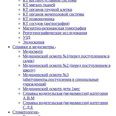
КТ костно-суставной системы
КТ мягких тканей
КТ органов грудной клетки
КТ органов мочеполовой системы
КТ позвоночника
КТ сосудов (ангиография)
Магнитно-резонансная томография
Рентгенографические исследования
УЗД
Эндоскопия
Справки и медосмотры
Медосмотр
Медицинский осмотр №1(перед поступлением в
садик)
Медицинский осмотр №2 (перед поступлением в
школу)
Медицинский осмотр №3
(абитуриенты.поступления в специальные
учреждения0
Медицинский осмотр дети 1мес
Справка водительская (медкомиссия) категория
А,В.М
Справка водительская (медкомиссия) категория
С,Д,Е
Стоматология