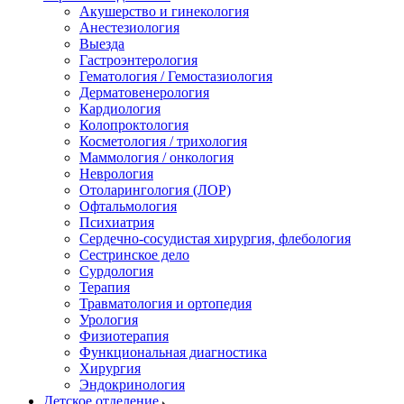
Акушерство и гинекология
Анестезиология
Выезда
Гастроэнтерология
Гематология / Гемостазиология
Дерматовенерология
Кардиология
Колопроктология
Косметология / трихология
Маммология / онкология
Неврология
Отоларингология (ЛОР)
Офтальмология
Психиатрия
Сердечно-сосудистая хирургия, флебология
Сестринское дело
Сурдология
Терапия
Травматология и ортопедия
Урология
Физиотерапия
Функциональная диагностика
Хирургия
Эндокринология
Детское отделение