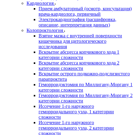
Кардиология
Прием амбулаторный (осмотр, консультация)
врача-кардиолога, первичный
Электрокардиография (расшифровка,
описание, интерпретация данных)
Колопроктология
Взятие мазка с внутренней поверхности
кишечника для цитологического
исследования
Вскрытие абсцесса копчикового хода 1
категории сложности
Вскрытие абсцесса копчикового хода 2
категории сложности
Вскрытие острого подкожно-подслизистого
парапроктита
Геморроидэктомия по Миллигану-Моргану 1
категории сложности
Геморроидэктомия по Миллигану-Моргану 2
категории сложности
Иссечение 1-го наружного
геморроидального узла, 1 категории
сложности
Иссечение 1-го наружного
геморроидального узла, 2 категории
сложности