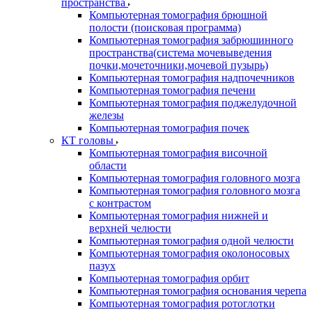
пространства
Компьютерная томография брюшной
полости (поисковая программа)
Компьютерная томография забрюшинного
пространства(система мочевыведения
почки,мочеточники,мочевой пузырь)
Компьютерная томография надпочечников
Компьютерная томография печени
Компьютерная томография поджелудочной
железы
Компьютерная томография почек
КТ головы
Компьютерная томография височной
области
Компьютерная томография головного мозга
Компьютерная томография головного мозга
с контрастом
Компьютерная томография нижней и
верхней челюсти
Компьютерная томография одной челюсти
Компьютерная томография околоносовых
пазух
Компьютерная томография орбит
Компьютерная томография основания черепа
Компьютерная томография ротоглотки