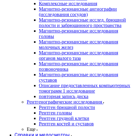
Комплексные исследования
Магнитно-резонансные ангиографии
(исследования сосудов)
Магнитно-резонансные исслед. брюшной
полости и забрюшинного пространства
Магнитно-резонансные исследования
головы
Магнитно-резонансные исследования
молочных желез
Магнитно-резонансные исследования
органов малого таза
Магнитно-резонансные исследования
позвоночника
Магнитно-резонансные исследования
суставов
Описание предоставленных компьютерных
томограмм 1 исследование
повторная запись диска
Рентгенографические исследования
Рентген брюшной полости
Рентген головы
Рентген грудной клетки
Рентген костей и суставов
Еще
Справки и медосмотры