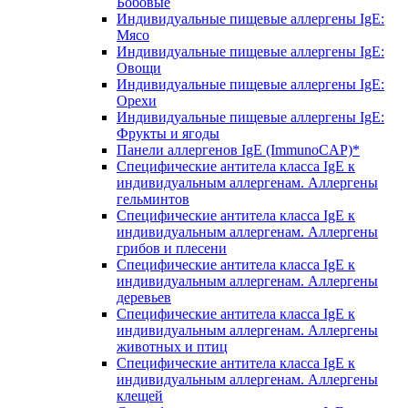
Бобовые
Индивидуальные пищевые аллергены IgE:
Мясо
Индивидуальные пищевые аллергены IgE:
Овощи
Индивидуальные пищевые аллергены IgE:
Орехи
Индивидуальные пищевые аллергены IgE:
Фрукты и ягоды
Панели аллергенов IgE (ImmunoCAP)*
Специфические антитела класса IgE к
индивидуальным аллергенам. Аллергены
гельминтов
Специфические антитела класса IgE к
индивидуальным аллергенам. Аллергены
грибов и плесени
Специфические антитела класса IgE к
индивидуальным аллергенам. Аллергены
деревьев
Специфические антитела класса IgE к
индивидуальным аллергенам. Аллергены
животных и птиц
Специфические антитела класса IgE к
индивидуальным аллергенам. Аллергены
клещей