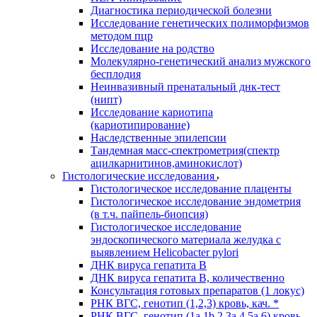
Диагностика периодической болезни
Исследование генетических полиморфизмов
методом пцр
Исследование на родство
Молекулярно-генетический анализ мужского
бесплодия
Неинвазивный пренатальный днк-тест
(нипт)
Исследование кариотипа
(кариотипирование)
Наследственные эпилепсии
Тандемная масс-спектрометрия(спектр
ацилкарнитинов,аминокислот)
Гистологические исследования
Гистологическое исследование плаценты
Гистологическое исследование эндометрия
(в т.ч. пайпель-биопсия)
Гистологическое исследование
эндоскопического материала желудка с
выявлением Helicobacter pylori
ДНК вируса гепатита B
ДНК вируса гепатита B, количественно
Консультация готовых препаратов (1 локус)
РНК ВГC, генотип (1,2,3) кровь, кач. *
РНК ВГC, генотип (1a,1b,2,3a,4,5a,6) кровь,