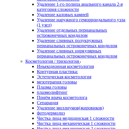
Удаление 1-го полипа анального канала 2-я
категория сложности
Удаление каловых камней
Удаление наружного геморроидального узла
(1 узел)
Удаление отдельных перианальных
остроконечных кондилом
Удаление сливных полукружных
перианальных остроконечных кондилом
Удаление сливных циркулярных
перианальных остроконечных кондилом
Косметология / трихология
Иньекционная косметология
Контурная пластика:
Эстетическая косметология
мезотерапия головы
Плазма головы
плазмолифтинг
Приём врача косметолога
Сепарация
Удаление миллиумов(жировиков)
фотодермолиз
Чистка лица медицинская 1 сложности
Чистка лица механическая 1 сложности
Чистка лица механическая 2 сложности