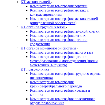
КТ мягких тканей
Компьютерная томография гортани
Компьютерная томография мягких с
контрастированием
Компьютерная томография мягких тканей
(определенной области тела)
КТ органов грудной клетки
Компьютерная томография грудной клетки
Компьютерная томография легких
Компьютерная томография органов
средостения
КТ органов мочеполовой системы
Компьютерная томография малого таза
Компьютерная томография органов
мочеобразования и мочеотделения (почки,
мочеточник, м/пузырь)
КТ позвоночника
Компьютерная томография грудного отдела
позвоночника
Компьютерная томография
краниовертебрального перехода
Компьютерная томография крестца и
копчика
Компьютерная томография поясничного
отдела позвоночника