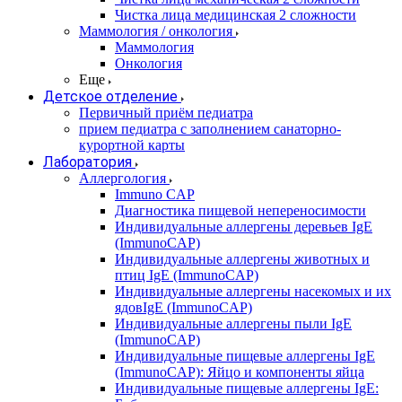
Чистка лица медицинская 2 сложности
Маммология / онкология
Маммология
Онкология
Еще
Детское отделение
Первичный приём педиатра
прием педиатра с заполнением санаторно-
курортной карты
Лаборатория
Аллергология
Immuno CAP
Диагностика пищевой непереносимости
Индивидуальные аллергены деревьев IgE
(ImmunoCAP)
Индивидуальные аллергены животных и
птиц IgE (ImmunoCAP)
Индивидуальные аллергены насекомых и их
ядовIgE (ImmunoCAP)
Индивидуальные аллергены пыли IgE
(ImmunoCAP)
Индивидуальные пищевые аллергены IgE
(ImmunoCAP): Яйцо и компоненты яйца
Индивидуальные пищевые аллергены IgE: