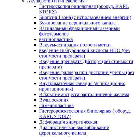
Акушерство и гинекология
Гистероскопия биполярная (оборуд. KARL
STORZ)
Биопсия 1 зона (с использованием энергии)
Бужирование цервикального канала
Вагинальный фракционный лазерный
фототермолиз
вагинопластика
Вакуум-аспирация полости матки
введение гиалуроновой кислоты НПО (без
стоимости препарата)
Введение препарата Диспорт (без стоимости
препарата)
Введение филлера при дистопии уретры (без
стоимости препарата)
Внутриматочная санация (аспирационно
ирригационная)
Вскрытие абсцесса бартолиниевой железы
Вульвоскопия
Гименопластика
Гистерорезектоскопия биполярная ( оборуд.
KARL STORZ)
Дефлорация хирургическая
Диагностическое выскабливание
цервикального канала