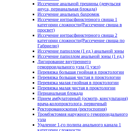
Иссечение анальной трещины (девульсия
ануса, перианальная блокада)
Иссечение анальных бахромок
Иссечение интрасфинктерного свища 1
категории сложности(Рассечение свища в
просвет)
Иссечение интрасфинктерного свища 2
категории сложности(Рассечение свища по
Габриелю)
Иссечение папиллом (1 ед.) анальной зоны
Иссечение папиллом анальной зоны (1 ед.)
Лигирование внутреннего
геморроидального узла (1 узел)
Перевязка большая гнойная в проктологии
Перевязка большая чистая в проктологии
Перевязка малая гнойная в проктологии
Перевязка малая чистая в проктологии
Перианальная блокада
Прием амбулаторный (осмотр, консультация)
врача-колопроктолога, первичный
Ректороманоскопия (ректоспопия)
Тромбэктомия наружного геморроидального
узла
Удаление 1-го полипа анального канала 1
категории сложности