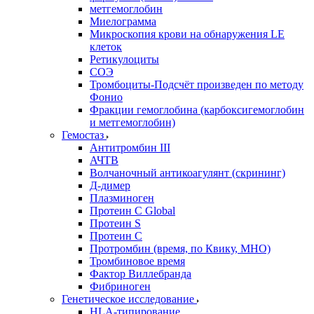
метгемоглобин
Миелограмма
Микроскопия крови на обнаружения LE
клеток
Ретикулоциты
СОЭ
Тромбоциты-Подсчёт произведен по методу
Фонио
Фракции гемоглобина (карбоксигемоглобин
и метгемоглобин)
Гемостаз
Антитромбин III
АЧТВ
Волчаночный антикоагулянт (скрининг)
Д-димер
Плазминоген
Протеин C Global
Протеин S
Протеин С
Протромбин (время, по Квику, МНО)
Тромбиновое время
Фактор Виллебранда
Фибриноген
Генетическое исследование
HLA-типирование