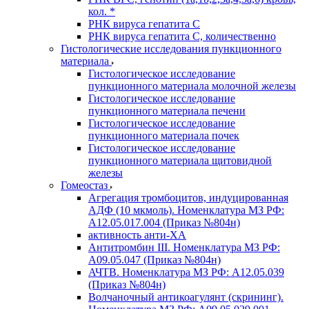
кол. *
РНК вируса гепатита C
РНК вируса гепатита C, количественно
Гистологические исследования пункционного
материала
Гистологическое исследование
пункционного материала молочной железы
Гистологическое исследование
пункционного материала печени
Гистологическое исследование
пункционного материала почек
Гистологическое исследование
пункционного материала щитовидной
железы
Гомеостаз
Агрегация тромбоцитов, индуцированная
АДФ (10 мкмоль). Номенклатура МЗ РФ:
A12.05.017.004 (Приказ №804н)
активность анти-ХА
Антитромбин III. Номенклатура МЗ РФ:
A09.05.047 (Приказ №804н)
АЧТВ. Номенклатура МЗ РФ: A12.05.039
(Приказ №804н)
Волчаночный антикоагулянт (скрининг).