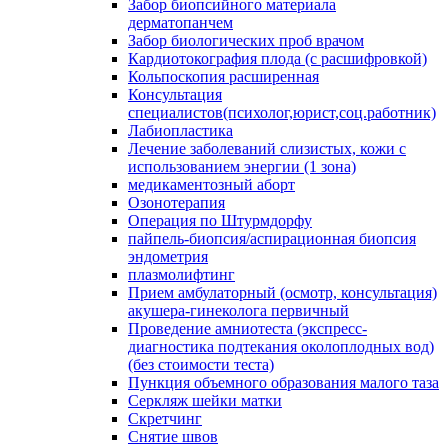
Забор биопсийного материала
дерматопанчем
Забор биологических проб врачом
Кардиотокография плода (с расшифровкой)
Кольпоскопия расширенная
Консультация
специалистов(психолог,юрист,соц.работник)
Лабиопластика
Лечение заболеваний слизистых, кожи с
использованием энергии (1 зона)
медикаментозный аборт
Озонотерапия
Операция по Штурмдорфу
пайпель-биопсия/аспирационная биопсия
эндометрия
плазмолифтинг
Прием амбулаторный (осмотр, консультация)
акушера-гинеколога первичный
Проведение амниотеста (экспресс-
диагностика подтекания околоплодных вод)
(без стоимости теста)
Пункция объемного образования малого таза
Серкляж шейки матки
Скретчинг
Снятие швов