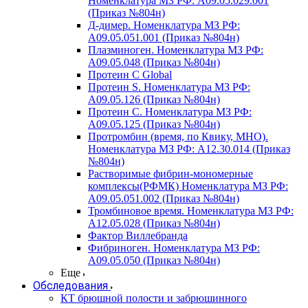
Номенклатура МЗ РФ: A09.05.029.001
(Приказ №804н)
Д-димер. Номенклатура МЗ РФ:
A09.05.051.001 (Приказ №804н)
Плазминоген. Номенклатура МЗ РФ:
A09.05.048 (Приказ №804н)
Протеин C Global
Протеин S. Номенклатура МЗ РФ:
A09.05.126 (Приказ №804н)
Протеин С. Номенклатура МЗ РФ:
A09.05.125 (Приказ №804н)
Протромбин (время, по Квику, МНО).
Номенклатура МЗ РФ: A12.30.014 (Приказ
№804н)
Растворимые фибрин-мономерные
комплексы(РФМК) Номенклатура МЗ РФ:
A09.05.051.002 (Приказ №804н)
Тромбиновое время. Номенклатура МЗ РФ:
A12.05.028 (Приказ №804н)
Фактор Виллебранда
Фибриноген. Номенклатура МЗ РФ:
A09.05.050 (Приказ №804н)
Еще
Обследования
КТ брюшной полости и забрюшинного