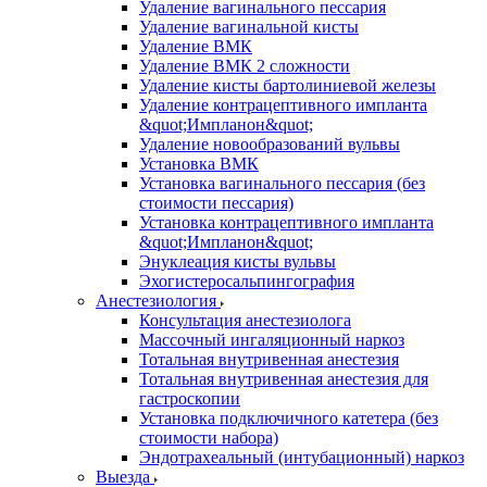
Удаление вагинального пессария
Удаление вагинальной кисты
Удаление ВМК
Удаление ВМК 2 сложности
Удаление кисты бартолиниевой железы
Удаление контрацептивного импланта
&quot;Импланон&quot;
Удаление новообразований вульвы
Установка ВМК
Установка вагинального пессария (без
стоимости пессария)
Установка контрацептивного импланта
&quot;Импланон&quot;
Энуклеация кисты вульвы
Эхогистеросальпингография
Анестезиология
Консультация анестезиолога
Массочный ингаляционный наркоз
Тотальная внутривенная анестезия
Тотальная внутривенная анестезия для
гастроскопии
Установка подключичного катетера (без
стоимости набора)
Эндотрахеальный (интубационный) наркоз
Выезда