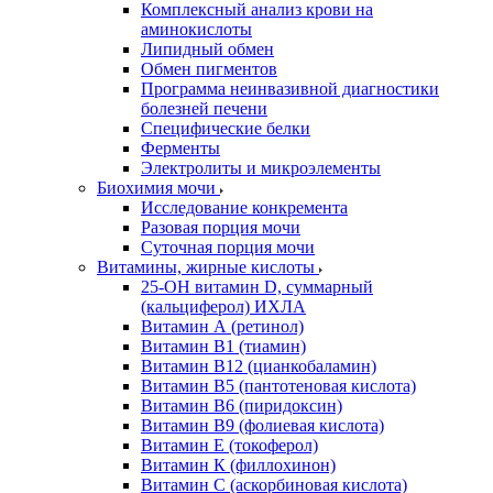
Комплексный анализ крови на
аминокислоты
Липидный обмен
Обмен пигментов
Программа неинвазивной диагностики
болезней печени
Специфические белки
Ферменты
Электролиты и микроэлементы
Биохимия мочи
Исследование конкремента
Разовая порция мочи
Суточная порция мочи
Витамины, жирные кислоты
25-OH витамин D, суммарный
(кальциферол) ИХЛА
Витамин А (ретинол)
Витамин В1 (тиамин)
Витамин В12 (цианкобаламин)
Витамин В5 (пантотеновая кислота)
Витамин В6 (пиридоксин)
Витамин В9 (фолиевая кислота)
Витамин Е (токоферол)
Витамин К (филлохинон)
Витамин С (аскорбиновая кислота)