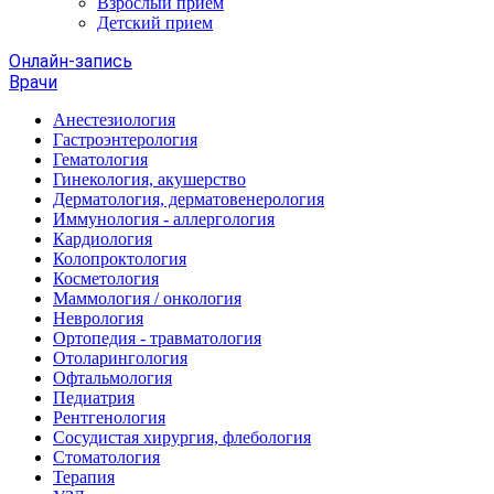
Взрослый прием
Детский прием
Онлайн-запись
Врачи
Анестезиология
Гастроэнтерология
Гематология
Гинекология, акушерство
Дерматология, дерматовенерология
Иммунология - аллергология
Кардиология
Колопроктология
Косметология
Маммология / онкология
Неврология
Ортопедия - травматология
Отоларингология
Офтальмология
Педиатрия
Рентгенология
Сосудистая хирургия, флебология
Стоматология
Терапия