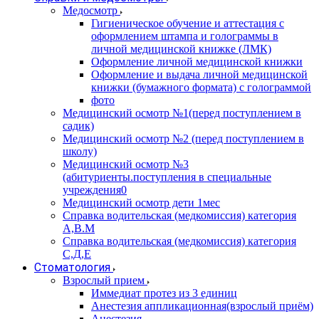
Медосмотр
Гигиеническое обучение и аттестация с
оформлением штампа и голограммы в
личной медицинской книжке (ЛМК)
Оформление личной медицинской книжки
Оформление и выдача личной медицинской
книжки (бумажного формата) с голограммой
фото
Медицинский осмотр №1(перед поступлением в
садик)
Медицинский осмотр №2 (перед поступлением в
школу)
Медицинский осмотр №3
(абитуриенты.поступления в специальные
учреждения0
Медицинский осмотр дети 1мес
Справка водительская (медкомиссия) категория
А,В.М
Справка водительская (медкомиссия) категория
С,Д,Е
Стоматология
Взрослый прием
Иммедиат протез из 3 единиц
Анестезия аппликационная(взрослый приём)
Анестезия