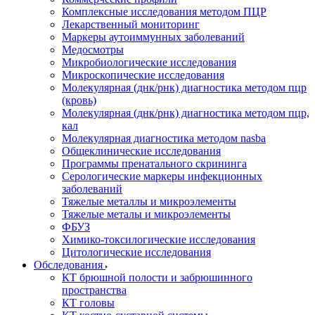
Комплексные исследования методом ПЦР
Лекарственный мониторинг
Маркеры аутоиммунных заболеваний
Медосмотры
Микробиологические исследования
Микроскопические исследования
Молекулярная (днк/рнк) диагностика методом пцр
(кровь)
Молекулярная (днк/рнк) диагностика методом пцр,
кал
Молекулярная диагностика методом nasba
Общеклинические исследования
Программы пренатального скрининга
Серологические маркеры инфекционных
заболеваний
Тяжелые металлы и микроэлементы
Тяжелые металы и микроэлементы
ФБУЗ
Химико-токсилогические исследования
Цитологические исследования
Обследования
КТ брюшной полости и забрюшинного
пространства
КТ головы