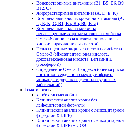
Водорастворимые витамины (B1, B5, B6, В9,
В12, С)
Жирорастворимые витамины (A, D, E, K)
Комплексный анализ крови на витамины (A,
D, E, K, C, B1, B5, B6, В9, B12)
Комплексный анализ крови на
ненасыщенные жирные кислоты семейства
Омега-6 (линолевая кислота, линоленовая
кислота, арахидоновая кислота)
Ненасыщенные жирные кислоты семейства
Омега-3 (эйкозапентаеновая кислота,
докозагексаеновая кислота, Витамин E
(токоферол))
Определение Омега-3 индекса (оценка риска
внезапной сердечной смерти, инфаркта
миокарда и других сердечно-сосудистых
заболеваний)
Гематология
карбоксигемоглобин
Клинический анализ крови без
лейкоцитарной формулы
Клинический анализ крови с лейкоцитарной
формулой (5DIFF)
Клинический анализ крови с лейкоцитарной
формулой (5DIFF) + СОЭ