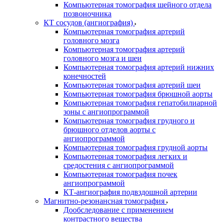
Компьютерная томография шейного отдела
позвоночника
КТ сосудов (ангиография)
Компьютерная томография артерий
головного мозга
Компьютерная томография артерий
головного мозга и шеи
Компьютерная томография артерий нижних
конечностей
Компьютерная томография артерий шеи
Компьютерная томография брюшной аорты
Компьютерная томография гепатобилиарной
зоны с ангиопрограммой
Компьютерная томография грудного и
брюшного отделов аорты с
ангиопрограммой
Компьютерная томография грудной аорты
Компьютерная томография легких и
средостения с ангиопрограммой
Компьютерная томография почек
ангиопрограммой
КТ-ангиография подвздошной артерии
Магнитно-резонансная томография
Дообследование с применением
контрастного вещества