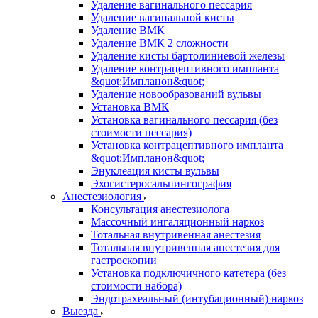
Удаление вагинального пессария
Удаление вагинальной кисты
Удаление ВМК
Удаление ВМК 2 сложности
Удаление кисты бартолиниевой железы
Удаление контрацептивного импланта
&quot;Импланон&quot;
Удаление новообразований вульвы
Установка ВМК
Установка вагинального пессария (без
стоимости пессария)
Установка контрацептивного импланта
&quot;Импланон&quot;
Энуклеация кисты вульвы
Эхогистеросальпингография
Анестезиология
Консультация анестезиолога
Массочный ингаляционный наркоз
Тотальная внутривенная анестезия
Тотальная внутривенная анестезия для
гастроскопии
Установка подключичного катетера (без
стоимости набора)
Эндотрахеальный (интубационный) наркоз
Выезда