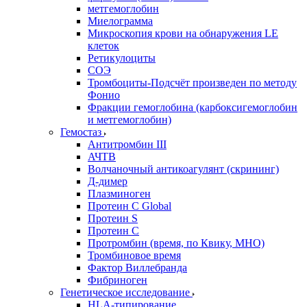
метгемоглобин
Миелограмма
Микроскопия крови на обнаружения LE
клеток
Ретикулоциты
СОЭ
Тромбоциты-Подсчёт произведен по методу
Фонио
Фракции гемоглобина (карбоксигемоглобин
и метгемоглобин)
Гемостаз
Антитромбин III
АЧТВ
Волчаночный антикоагулянт (скрининг)
Д-димер
Плазминоген
Протеин C Global
Протеин S
Протеин С
Протромбин (время, по Квику, МНО)
Тромбиновое время
Фактор Виллебранда
Фибриноген
Генетическое исследование
HLA-типирование