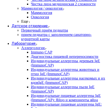
Чистка лица медицинская 2 сложности
Маммология / онкология
Маммология
Онкология
Еще
Детское отделение
Первичный приём педиатра
прием педиатра с заполнением санаторно-
курортной карты
Лаборатория
Аллергология
Immuno CAP
Диагностика пищевой непереносимости
Индивидуальные аллергены деревьев IgE
(ImmunoCAP)
Индивидуальные аллергены животных и
птиц IgE (ImmunoCAP)
Индивидуальные аллергены насекомых и их
ядовIgE (ImmunoCAP)
Индивидуальные аллергены пыли IgE
(ImmunoCAP)
Индивидуальные пищевые аллергены IgE
(ImmunoCAP): Яйцо и компоненты яйца
Индивидуальные пищевые аллергены IgE: