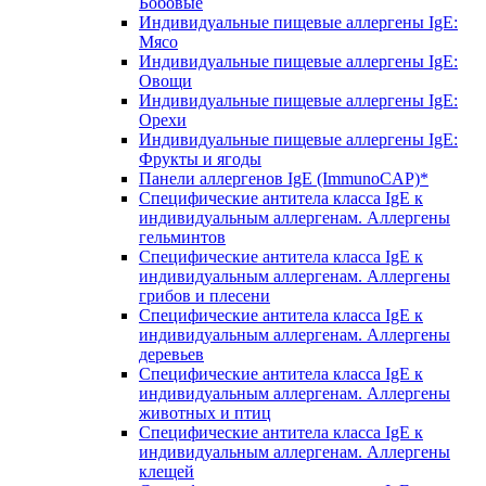
Бобовые
Индивидуальные пищевые аллергены IgE:
Мясо
Индивидуальные пищевые аллергены IgE:
Овощи
Индивидуальные пищевые аллергены IgE:
Орехи
Индивидуальные пищевые аллергены IgE:
Фрукты и ягоды
Панели аллергенов IgE (ImmunoCAP)*
Специфические антитела класса IgE к
индивидуальным аллергенам. Аллергены
гельминтов
Специфические антитела класса IgE к
индивидуальным аллергенам. Аллергены
грибов и плесени
Специфические антитела класса IgE к
индивидуальным аллергенам. Аллергены
деревьев
Специфические антитела класса IgE к
индивидуальным аллергенам. Аллергены
животных и птиц
Специфические антитела класса IgE к
индивидуальным аллергенам. Аллергены
клещей