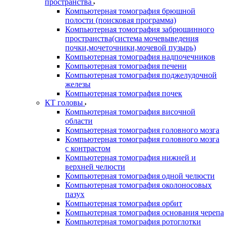
пространства
Компьютерная томография брюшной
полости (поисковая программа)
Компьютерная томография забрюшинного
пространства(система мочевыведения
почки,мочеточники,мочевой пузырь)
Компьютерная томография надпочечников
Компьютерная томография печени
Компьютерная томография поджелудочной
железы
Компьютерная томография почек
КТ головы
Компьютерная томография височной
области
Компьютерная томография головного мозга
Компьютерная томография головного мозга
с контрастом
Компьютерная томография нижней и
верхней челюсти
Компьютерная томография одной челюсти
Компьютерная томография околоносовых
пазух
Компьютерная томография орбит
Компьютерная томография основания черепа
Компьютерная томография ротоглотки