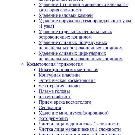
Удаление 1-го полипа анального канала 2-я
категория сложности
Удаление каловых камней
Удаление наружного геморроидального узла
(1 узел)
Удаление отдельных перианальных
остроконечных кондилом
Удаление сливных полукружных
перианальных остроконечных кондилом
Удаление сливных циркулярных
перианальных остроконечных кондилом
Косметология / трихология
Иньекционная косметология
Контурная пластика:
Эстетическая косметология
мезотерапия головы
Плазма головы
плазмолифтинг
Приём врача косметолога
Сепарация
Удаление миллиумов(жировиков)
фотодермолиз
Чистка лица медицинская 1 сложности
Чистка лица механическая 1 сложности
Чистка лица механическая 2 сложности