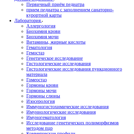
Первичный приём педиатра
прием педиатра с заполнением санаторно-
курортной карты
Лаборатория
Аллергология
Биохимия крови
Биохимия мочи
Витамины, жирные кислоты
Гематология
Гемостаз
Генетическое исследование
Гистологические исследования
Гистологические исследования пункционного
материала
Гомеостаз
Гормоны крови
Гормоны мочи
Гормоны слюны
Изосерология
Иммуногистохимические исследования
Имуннологические исследования
Имуногематология
Исследование генетических полиморфизмов
методом пцр
Коммерческие профили