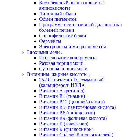
Комплексный анализ крови на
аминокислоты
Липидный обмен
Обмен пигментов
Программа неинвазивной диагностики
болезней печени
Специфические белки
Ферменты
Электролиты и микроэлементы
Биохимия мочи
Исследование конкремента
Разовая порция мочи
Суточная порция мочи
Витамины, жирные кислоты
25-OH витамин D, суммарный
(кальциферол) ИХЛА
Витамин А (ретинол)
Витамин В1 (тиамин)
Витамин В12 (цианкобаламин)
Витамин В5 (пантотеновая кислота)
Витамин В6 (пиридоксин)
Витамин В9 (фолиевая кислота)
Витамин Е (токоферол)
Витамин К (филлохинон)
Витамин С (аскорбиновая кислота)