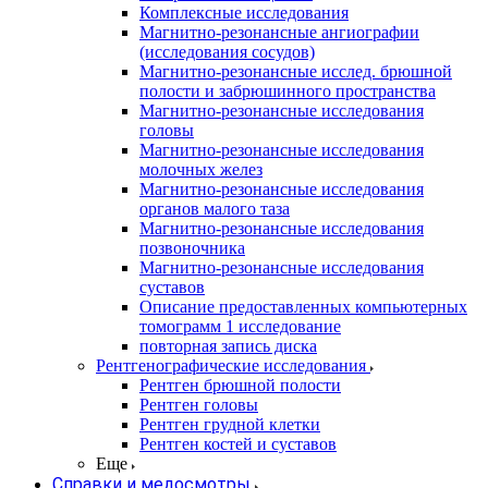
Комплексные исследования
Магнитно-резонансные ангиографии
(исследования сосудов)
Магнитно-резонансные исслед. брюшной
полости и забрюшинного пространства
Магнитно-резонансные исследования
головы
Магнитно-резонансные исследования
молочных желез
Магнитно-резонансные исследования
органов малого таза
Магнитно-резонансные исследования
позвоночника
Магнитно-резонансные исследования
суставов
Описание предоставленных компьютерных
томограмм 1 исследование
повторная запись диска
Рентгенографические исследования
Рентген брюшной полости
Рентген головы
Рентген грудной клетки
Рентген костей и суставов
Еще
Справки и медосмотры