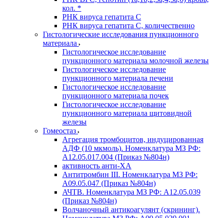
кол. *
РНК вируса гепатита C
РНК вируса гепатита C, количественно
Гистологические исследования пункционного
материала
Гистологическое исследование
пункционного материала молочной железы
Гистологическое исследование
пункционного материала печени
Гистологическое исследование
пункционного материала почек
Гистологическое исследование
пункционного материала щитовидной
железы
Гомеостаз
Агрегация тромбоцитов, индуцированная
АДФ (10 мкмоль). Номенклатура МЗ РФ:
A12.05.017.004 (Приказ №804н)
активность анти-ХА
Антитромбин III. Номенклатура МЗ РФ:
A09.05.047 (Приказ №804н)
АЧТВ. Номенклатура МЗ РФ: A12.05.039
(Приказ №804н)
Волчаночный антикоагулянт (скрининг).