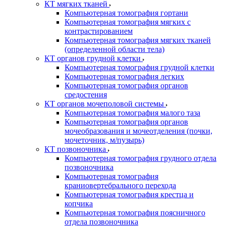
КТ мягких тканей
Компьютерная томография гортани
Компьютерная томография мягких с
контрастированием
Компьютерная томография мягких тканей
(определенной области тела)
КТ органов грудной клетки
Компьютерная томография грудной клетки
Компьютерная томография легких
Компьютерная томография органов
средостения
КТ органов мочеполовой системы
Компьютерная томография малого таза
Компьютерная томография органов
мочеобразования и мочеотделения (почки,
мочеточник, м/пузырь)
КТ позвоночника
Компьютерная томография грудного отдела
позвоночника
Компьютерная томография
краниовертебрального перехода
Компьютерная томография крестца и
копчика
Компьютерная томография поясничного
отдела позвоночника