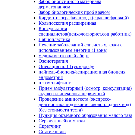
Забор биопсийного материала
дерматопанчем
Забор биологических проб врачом
Кардиотокография плода (с расшифровкой)
Кольпоскопия расширенная
Консультация
специалистов(психолог,юрист,соц.работник)
Лабиопластика
Лечение заболеваний слизистых, кожи с
использованием энергии (1 зона)
медикаментозный аборт
Озонотерапия
Операция по Штурмдорфу
пайпель-биопсия/аспирационная биопсия
эндометрия
плазмолифтинг
Прием амбулаторный (осмотр, консультация)
акушера-гинеколога первичный
Проведение амниотеста (экспресс-
диагностика подтекания околоплодных вод)
(без стоимости теста)
Пункция объемного образования малого таза
Серкляж шейки матки
Скретчинг
Снятие швов