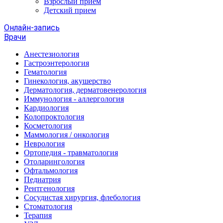
Взрослый прием
Детский прием
Онлайн-запись
Врачи
Анестезиология
Гастроэнтерология
Гематология
Гинекология, акушерство
Дерматология, дерматовенерология
Иммунология - аллергология
Кардиология
Колопроктология
Косметология
Маммология / онкология
Неврология
Ортопедия - травматология
Отоларингология
Офтальмология
Педиатрия
Рентгенология
Сосудистая хирургия, флебология
Стоматология
Терапия