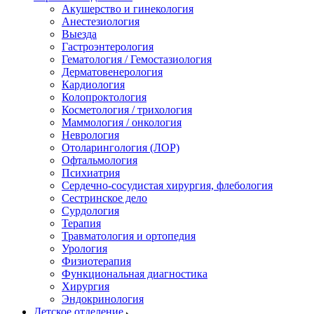
Акушерство и гинекология
Анестезиология
Выезда
Гастроэнтерология
Гематология / Гемостазиология
Дерматовенерология
Кардиология
Колопроктология
Косметология / трихология
Маммология / онкология
Неврология
Отоларингология (ЛОР)
Офтальмология
Психиатрия
Сердечно-сосудистая хирургия, флебология
Сестринское дело
Сурдология
Терапия
Травматология и ортопедия
Урология
Физиотерапия
Функциональная диагностика
Хирургия
Эндокринология
Детское отделение