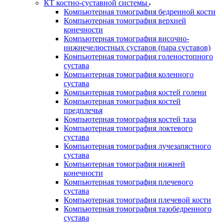
КТ костно-суставной системы
Компьютерная томография бедренной кости
Компьютерная томография верхней
конечности
Компьютерная томография височно-
нижнечелюстных суставов (пара суставов)
Компьютерная томография голеностопного
сустава
Компьютерная томография коленного
сустава
Компьютерная томография костей голени
Компьютерная томография костей
предплечья
Компьютерная томография костей таза
Компьютерная томография локтевого
сустава
Компьютерная томография лучезапястного
сустава
Компьютерная томография нижней
конечности
Компьютерная томография плечевого
сустава
Компьютерная томография плечевой кости
Компьютерная томография тазобедренного
сустава