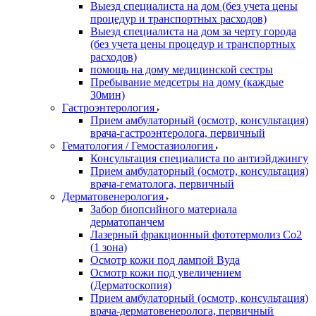
Выезд специалиста на дом (без учета цены
процедур и транспортных расходов)
Выезд специалиста на дом за черту города
(без учета цены процедур и транспортных
расходов)
помощь на дому медицинской сестры
Пребывание медсетры на дому (каждые
30мин)
Гастроэнтерология
Прием амбулаторный (осмотр, консультация)
врача-гастроэнтеролога, первичный
Гематология / Гемостазиология
Консультация специалиста по антиэйджингу
Прием амбулаторный (осмотр, консультация)
врача-гематолога, первичный
Дерматовенерология
Забор биопсийного материала
дерматопанчем
Лазерный фракционный фототермолиз Со2
(1 зона)
Осмотр кожи под лампой Вуда
Осмотр кожи под увеличением
(Дерматоскопия)
Прием амбулаторный (осмотр, консультация)
врача-дерматовенеролога, первичный