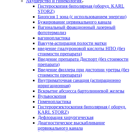
Акушерство и гинекология
Гистероскопия биполярная (оборуд. KARL
STORZ)
Биопсия 1 зона (с использованием энергии)
Бужирование цервикального канала
Вагинальный фракционный лазерный
фототермолиз
вагинопластика
Вакуум-аспирация полости матки
введение гиалуроновой кислоты НПО (без
стоимости препарата)
Введение препарата Диспорт (без стоимости
препарата)
Введение филлера при дистопии уретры (без
стоимости препарата)
Внутриматочная санация (аспирационно
ирригационная)
Вскрытие абсцесса бартолиниевой железы
Вульвоскопия
Гименопластика
Гистерорезектоскопия биполярная ( оборуд.
KARL STORZ)
Дефлорация хирургическая
Диагностическое выскабливание
цервикального канала