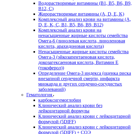
Водорастворимые витамины (B1, B5, B6, В9,
В12, С)
Жирорастворимые витамины (A, D, E, K)
Комплексный анализ крови на витамины (A,
D, E, K, C, B1, B5, B6, В9, B12)
Комплексный анализ крови на
ненасыщенные жирные кислоты семейства
Омега-6 (линолевая кислота, линоленовая
кислота, арахидоновая кислота)
Ненасыщенные жирные кислоты семейства
Омега-3 (эйкозапентаеновая кислота,
докозагексаеновая кислота, Витамин E
(токоферол))
Определение Омега-3 индекса (оценка риска
внезапной сердечной смерти, инфаркта
миокарда и других сердечно-сосудистых
заболеваний)
Гематология
карбоксигемоглобин
Клинический анализ крови без
лейкоцитарной формулы
Клинический анализ крови с лейкоцитарной
формулой (5DIFF)
Клинический анализ крови с лейкоцитарной
формулой (5DIFF) + СОЭ