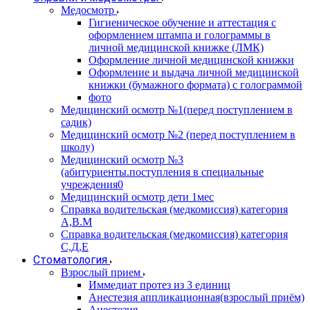
Медосмотр
Гигиеническое обучение и аттестация с
оформлением штампа и голограммы в
личной медицинской книжке (ЛМК)
Оформление личной медицинской книжки
Оформление и выдача личной медицинской
книжки (бумажного формата) с голограммой
фото
Медицинский осмотр №1(перед поступлением в
садик)
Медицинский осмотр №2 (перед поступлением в
школу)
Медицинский осмотр №3
(абитуриенты.поступления в специальные
учреждения0
Медицинский осмотр дети 1мес
Справка водительская (медкомиссия) категория
А,В.М
Справка водительская (медкомиссия) категория
С,Д,Е
Стоматология
Взрослый прием
Иммедиат протез из 3 единиц
Анестезия аппликационная(взрослый приём)
Анестезия