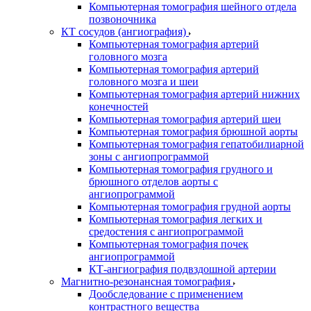
Компьютерная томография шейного отдела
позвоночника
КТ сосудов (ангиография)
Компьютерная томография артерий
головного мозга
Компьютерная томография артерий
головного мозга и шеи
Компьютерная томография артерий нижних
конечностей
Компьютерная томография артерий шеи
Компьютерная томография брюшной аорты
Компьютерная томография гепатобилиарной
зоны с ангиопрограммой
Компьютерная томография грудного и
брюшного отделов аорты с
ангиопрограммой
Компьютерная томография грудной аорты
Компьютерная томография легких и
средостения с ангиопрограммой
Компьютерная томография почек
ангиопрограммой
КТ-ангиография подвздошной артерии
Магнитно-резонансная томография
Дообследование с применением
контрастного вещества