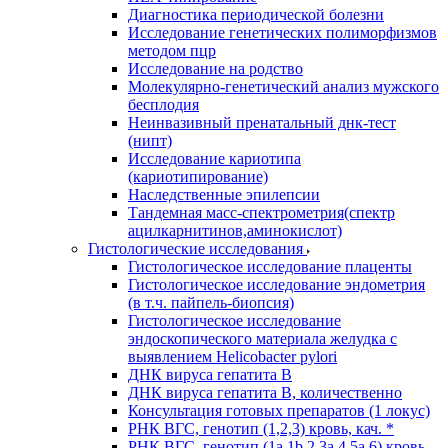
Диагностика периодической болезни
Исследование генетических полиморфизмов
методом пцр
Исследование на родство
Молекулярно-генетический анализ мужского
бесплодия
Неинвазивный пренатальный днк-тест
(нипт)
Исследование кариотипа
(кариотипирование)
Наследственные эпилепсии
Тандемная масс-спектрометрия(спектр
ацилкарнитинов,аминокислот)
Гистологические исследования
Гистологическое исследование плаценты
Гистологическое исследование эндометрия
(в т.ч. пайпель-биопсия)
Гистологическое исследование
эндоскопического материала желудка с
выявлением Helicobacter pylori
ДНК вируса гепатита B
ДНК вируса гепатита B, количественно
Консультация готовых препаратов (1 локус)
РНК ВГC, генотип (1,2,3) кровь, кач. *
РНК ВГC, генотип (1a,1b,2,3a,4,5a,6) кровь,