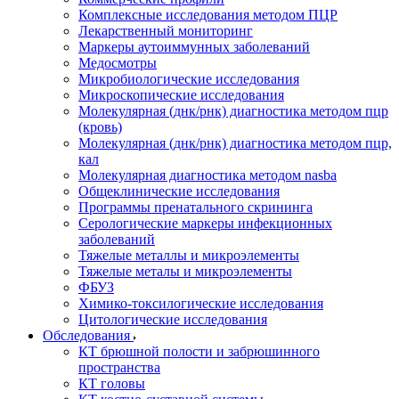
Комплексные исследования методом ПЦР
Лекарственный мониторинг
Маркеры аутоиммунных заболеваний
Медосмотры
Микробиологические исследования
Микроскопические исследования
Молекулярная (днк/рнк) диагностика методом пцр
(кровь)
Молекулярная (днк/рнк) диагностика методом пцр,
кал
Молекулярная диагностика методом nasba
Общеклинические исследования
Программы пренатального скрининга
Серологические маркеры инфекционных
заболеваний
Тяжелые металлы и микроэлементы
Тяжелые металы и микроэлементы
ФБУЗ
Химико-токсилогические исследования
Цитологические исследования
Обследования
КТ брюшной полости и забрюшинного
пространства
КТ головы