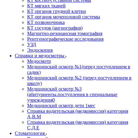
КТ костно-суставной системы
КТ мягких тканей
КТ органов грудной клетки
КТ органов мочеполовой системы
КТ позвоночника
КТ сосудов (ангиография)
Магнитно-резонансная томография
Рентгенографические исследования
УЗД
Эндоскопия
Справки и медосмотры
Медосмотр
Медицинский осмотр №1(перед поступлением в
садик)
Медицинский осмотр №2 (перед поступлением в
школу)
Медицинский осмотр №3
(абитуриенты.поступления в специальные
учреждения0
Медицинский осмотр дети 1мес
Справка водительская (медкомиссия) категория
А,В.М
Справка водительская (медкомиссия) категория
С,Д,Е
Стоматология