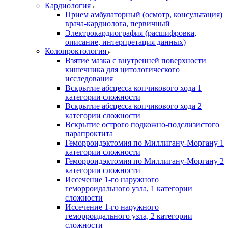
Кардиология
Прием амбулаторный (осмотр, консультация)
врача-кардиолога, первичный
Электрокардиография (расшифровка,
описание, интерпретация данных)
Колопроктология
Взятие мазка с внутренней поверхности
кишечника для цитологического
исследования
Вскрытие абсцесса копчикового хода 1
категории сложности
Вскрытие абсцесса копчикового хода 2
категории сложности
Вскрытие острого подкожно-подслизистого
парапроктита
Геморроидэктомия по Миллигану-Моргану 1
категории сложности
Геморроидэктомия по Миллигану-Моргану 2
категории сложности
Иссечение 1-го наружного
геморроидального узла, 1 категории
сложности
Иссечение 1-го наружного
геморроидального узла, 2 категории
сложности