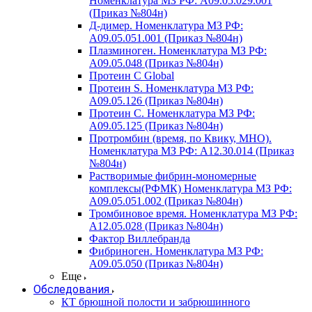
Номенклатура МЗ РФ: A09.05.029.001
(Приказ №804н)
Д-димер. Номенклатура МЗ РФ:
A09.05.051.001 (Приказ №804н)
Плазминоген. Номенклатура МЗ РФ:
A09.05.048 (Приказ №804н)
Протеин C Global
Протеин S. Номенклатура МЗ РФ:
A09.05.126 (Приказ №804н)
Протеин С. Номенклатура МЗ РФ:
A09.05.125 (Приказ №804н)
Протромбин (время, по Квику, МНО).
Номенклатура МЗ РФ: A12.30.014 (Приказ
№804н)
Растворимые фибрин-мономерные
комплексы(РФМК) Номенклатура МЗ РФ:
A09.05.051.002 (Приказ №804н)
Тромбиновое время. Номенклатура МЗ РФ:
A12.05.028 (Приказ №804н)
Фактор Виллебранда
Фибриноген. Номенклатура МЗ РФ:
A09.05.050 (Приказ №804н)
Еще
Обследования
КТ брюшной полости и забрюшинного