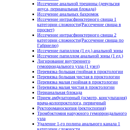
Иссечение анальной трещины (девульсия
ануса, перианальная блокада)
Иссечение анальных бахромок
Иссечение интрасфинктерного свища 1
категории сложности(Рассечение свища в
просвет)
Иссечение интрасфинктерного свища 2
категории сложности(Рассечение свища по
Габриелю)
Иссечение папиллом (1 ед.) анальной зоны
Иссечение папиллом анальной зоны (1 ед.)
Лигирование внутреннего
геморроидального узла (1 узел)
Перевязка большая гнойная в проктологии
Перевязка большая чистая в проктологии
Перевязка малая гнойная в проктологии
Перевязка малая чистая в проктологии
Перианальная блокада
Прием амбулаторный (осмотр, консультация)
врача-колопроктолога, первичный
Ректороманоскопия (ректоспопия)
Тромбэктомия наружного геморроидального
узла
Удаление 1-го полипа анального канала 1
категории сложности