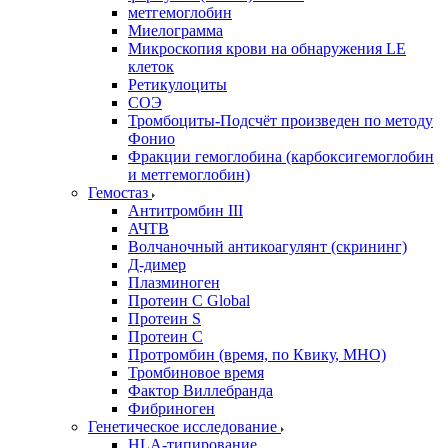
метгемоглобин
Миелограмма
Микроскопия крови на обнаружения LE
клеток
Ретикулоциты
СОЭ
Тромбоциты-Подсчёт произведен по методу
Фонио
Фракции гемоглобина (карбоксигемоглобин
и метгемоглобин)
Гемостаз
Антитромбин III
АЧТВ
Волчаночный антикоагулянт (скрининг)
Д-димер
Плазминоген
Протеин C Global
Протеин S
Протеин С
Протромбин (время, по Квику, МНО)
Тромбиновое время
Фактор Виллебранда
Фибриноген
Генетическое исследование
HLA-типирование