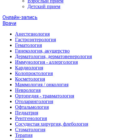
Взрослый прием
Детский прием
Онлайн-запись
Врачи
Анестезиология
Гастроэнтерология
Гематология
Гинекология, акушерство
Дерматология, дерматовенерология
Иммунология - аллергология
Кардиология
Колопроктология
Косметология
Маммология / онкология
Неврология
Ортопедия - травматология
Отоларингология
Офтальмология
Педиатрия
Рентгенология
Сосудистая хирургия, флебология
Стоматология
Терапия