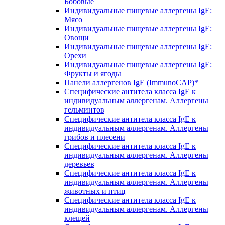
Бобовые
Индивидуальные пищевые аллергены IgE:
Мясо
Индивидуальные пищевые аллергены IgE:
Овощи
Индивидуальные пищевые аллергены IgE:
Орехи
Индивидуальные пищевые аллергены IgE:
Фрукты и ягоды
Панели аллергенов IgE (ImmunoCAP)*
Специфические антитела класса IgE к
индивидуальным аллергенам. Аллергены
гельминтов
Специфические антитела класса IgE к
индивидуальным аллергенам. Аллергены
грибов и плесени
Специфические антитела класса IgE к
индивидуальным аллергенам. Аллергены
деревьев
Специфические антитела класса IgE к
индивидуальным аллергенам. Аллергены
животных и птиц
Специфические антитела класса IgE к
индивидуальным аллергенам. Аллергены
клещей