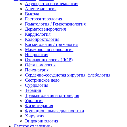
Акушерство и гинекология
Анестезиология
Выезда
Гастроэнтерология
Гематология / Гемостазиология
Дерматовенерология
Кардиология
Колопроктология
Косметология / трихология
Маммология / онкология
Неврология
Отоларингология (ЛОР)
Офтальмология
Психиатрия
Сердечно-сосудистая хирургия, флебология
Сестринское дело
Сурдология
Терапия
Травматология и ортопедия
Урология
Физиотерапия
Функциональная диагностика
Хирургия
Эндокринология
Детское отделение