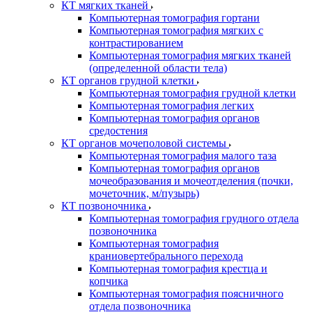
КТ мягких тканей
Компьютерная томография гортани
Компьютерная томография мягких с
контрастированием
Компьютерная томография мягких тканей
(определенной области тела)
КТ органов грудной клетки
Компьютерная томография грудной клетки
Компьютерная томография легких
Компьютерная томография органов
средостения
КТ органов мочеполовой системы
Компьютерная томография малого таза
Компьютерная томография органов
мочеобразования и мочеотделения (почки,
мочеточник, м/пузырь)
КТ позвоночника
Компьютерная томография грудного отдела
позвоночника
Компьютерная томография
краниовертебрального перехода
Компьютерная томография крестца и
копчика
Компьютерная томография поясничного
отдела позвоночника