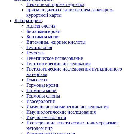
Первичный приём педиатра
прием педиатра с заполнением санаторно-
курортной карты
Лаборатория
Аллергология
Биохимия крови
Биохимия мочи
Витамины, жирные кислоты
Гематология
Гемостаз
Генетическое исследование
Гистологические исследования
Гистологические исследования пункционного
материала
Гомеостаз
Гормоны крови
Гормоны мочи
Гормоны слюны
Изосерология
Иммуногистохимические исследования
Имуннологические исследования
Имуногематология
Исследование генетических полиморфизмов
методом пцр
Коммерческие профили