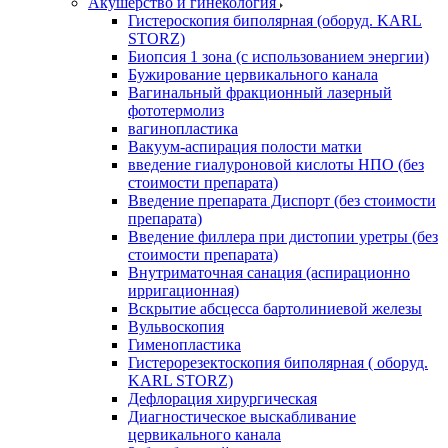
Акушерство и гинекология
Гистероскопия биполярная (оборуд. KARL
STORZ)
Биопсия 1 зона (с использованием энергии)
Бужирование цервикального канала
Вагинальный фракционный лазерный
фототермолиз
вагинопластика
Вакуум-аспирация полости матки
введение гиалуроновой кислоты НПО (без
стоимости препарата)
Введение препарата Диспорт (без стоимости
препарата)
Введение филлера при дистопии уретры (без
стоимости препарата)
Внутриматочная санация (аспирационно
ирригационная)
Вскрытие абсцесса бартолиниевой железы
Вульвоскопия
Гименопластика
Гистерорезектоскопия биполярная ( оборуд.
KARL STORZ)
Дефлорация хирургическая
Диагностическое выскабливание
цервикального канала