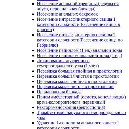
Иссечение анальной трещины (девульсия
ануса, перианальная блокада)
Иссечение анальных бахромок
Иссечение интрасфинктерного свища 1
категории сложности(Рассечение свища в
просвет)
Иссечение интрасфинктерного свища 2
категории сложности(Рассечение свища по
Габриелю)
Иссечение папиллом (1 ед.) анальной зоны
Иссечение папиллом анальной зоны (1 ед.)
Лигирование внутреннего
геморроидального узла (1 узел)
Перевязка большая гнойная в проктологии
Перевязка большая чистая в проктологии
Перевязка малая гнойная в проктологии
Перевязка малая чистая в проктологии
Перианальная блокада
Прием амбулаторный (осмотр, консультация)
врача-колопроктолога, первичный
Ректороманоскопия (ректоспопия)
Тромбэктомия наружного геморроидального
узла
Удаление 1-го полипа анального канала 1
категории сложности