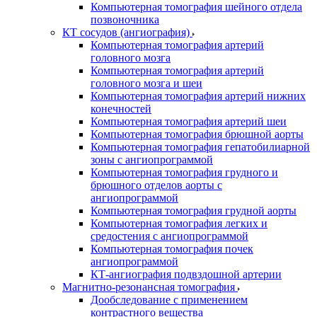
Компьютерная томография шейного отдела
позвоночника
КТ сосудов (ангиография)
Компьютерная томография артерий
головного мозга
Компьютерная томография артерий
головного мозга и шеи
Компьютерная томография артерий нижних
конечностей
Компьютерная томография артерий шеи
Компьютерная томография брюшной аорты
Компьютерная томография гепатобилиарной
зоны с ангиопрограммой
Компьютерная томография грудного и
брюшного отделов аорты с
ангиопрограммой
Компьютерная томография грудной аорты
Компьютерная томография легких и
средостения с ангиопрограммой
Компьютерная томография почек
ангиопрограммой
КТ-ангиография подвздошной артерии
Магнитно-резонансная томография
Дообследование с применением
контрастного вещества