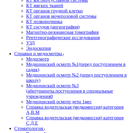
КТ костно-суставной системы
КТ мягких тканей
КТ органов грудной клетки
КТ органов мочеполовой системы
КТ позвоночника
КТ сосудов (ангиография)
Магнитно-резонансная томография
Рентгенографические исследования
УЗД
Эндоскопия
Справки и медосмотры
Медосмотр
Медицинский осмотр №1(перед поступлением в
садик)
Медицинский осмотр №2 (перед поступлением в
школу)
Медицинский осмотр №3
(абитуриенты.поступления в специальные
учреждения0
Медицинский осмотр дети 1мес
Справка водительская (медкомиссия) категория
А,В.М
Справка водительская (медкомиссия) категория
С,Д,Е
Стоматология