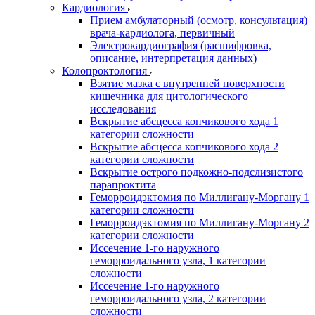
Кардиология
Прием амбулаторный (осмотр, консультация)
врача-кардиолога, первичный
Электрокардиография (расшифровка,
описание, интерпретация данных)
Колопроктология
Взятие мазка с внутренней поверхности
кишечника для цитологического
исследования
Вскрытие абсцесса копчикового хода 1
категории сложности
Вскрытие абсцесса копчикового хода 2
категории сложности
Вскрытие острого подкожно-подслизистого
парапроктита
Геморроидэктомия по Миллигану-Моргану 1
категории сложности
Геморроидэктомия по Миллигану-Моргану 2
категории сложности
Иссечение 1-го наружного
геморроидального узла, 1 категории
сложности
Иссечение 1-го наружного
геморроидального узла, 2 категории
сложности