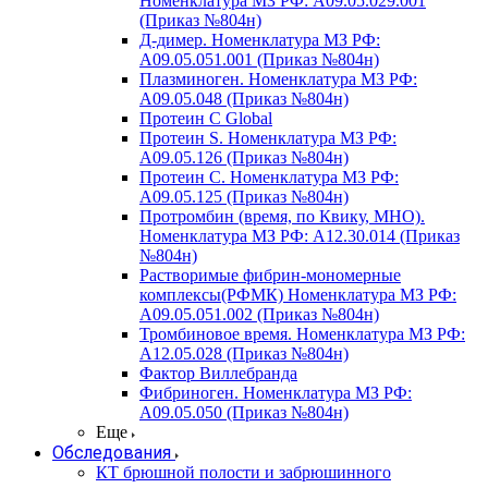
Номенклатура МЗ РФ: A09.05.029.001
(Приказ №804н)
Д-димер. Номенклатура МЗ РФ:
A09.05.051.001 (Приказ №804н)
Плазминоген. Номенклатура МЗ РФ:
A09.05.048 (Приказ №804н)
Протеин C Global
Протеин S. Номенклатура МЗ РФ:
A09.05.126 (Приказ №804н)
Протеин С. Номенклатура МЗ РФ:
A09.05.125 (Приказ №804н)
Протромбин (время, по Квику, МНО).
Номенклатура МЗ РФ: A12.30.014 (Приказ
№804н)
Растворимые фибрин-мономерные
комплексы(РФМК) Номенклатура МЗ РФ:
A09.05.051.002 (Приказ №804н)
Тромбиновое время. Номенклатура МЗ РФ:
A12.05.028 (Приказ №804н)
Фактор Виллебранда
Фибриноген. Номенклатура МЗ РФ:
A09.05.050 (Приказ №804н)
Еще
Обследования
КТ брюшной полости и забрюшинного