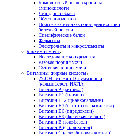
Комплексный анализ крови на
аминокислоты
Липидный обмен
Обмен пигментов
Программа неинвазивной диагностики
болезней печени
Специфические белки
Ферменты
Электролиты и микроэлементы
Биохимия мочи
Исследование конкремента
Разовая порция мочи
Суточная порция мочи
Витамины, жирные кислоты
25-OH витамин D, суммарный
(кальциферол) ИХЛА
Витамин А (ретинол)
Витамин В1 (тиамин)
Витамин В12 (цианкобаламин)
Витамин В5 (пантотеновая кислота)
Витамин В6 (пиридоксин)
Витамин В9 (фолиевая кислота)
Витамин Е (токоферол)
Витамин К (филлохинон)
Витамин С (аскорбиновая кислота)