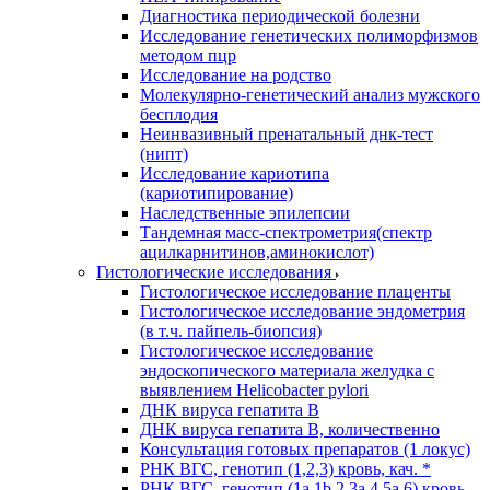
Диагностика периодической болезни
Исследование генетических полиморфизмов
методом пцр
Исследование на родство
Молекулярно-генетический анализ мужского
бесплодия
Неинвазивный пренатальный днк-тест
(нипт)
Исследование кариотипа
(кариотипирование)
Наследственные эпилепсии
Тандемная масс-спектрометрия(спектр
ацилкарнитинов,аминокислот)
Гистологические исследования
Гистологическое исследование плаценты
Гистологическое исследование эндометрия
(в т.ч. пайпель-биопсия)
Гистологическое исследование
эндоскопического материала желудка с
выявлением Helicobacter pylori
ДНК вируса гепатита B
ДНК вируса гепатита B, количественно
Консультация готовых препаратов (1 локус)
РНК ВГC, генотип (1,2,3) кровь, кач. *
РНК ВГC, генотип (1a,1b,2,3a,4,5a,6) кровь,