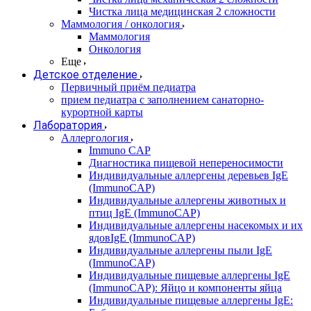
Чистка лица медицинская 2 сложности
Маммология / онкология
Маммология
Онкология
Еще
Детское отделение
Первичный приём педиатра
прием педиатра с заполнением санаторно-
курортной карты
Лаборатория
Аллергология
Immuno CAP
Диагностика пищевой непереносимости
Индивидуальные аллергены деревьев IgE
(ImmunoCAP)
Индивидуальные аллергены животных и
птиц IgE (ImmunoCAP)
Индивидуальные аллергены насекомых и их
ядовIgE (ImmunoCAP)
Индивидуальные аллергены пыли IgE
(ImmunoCAP)
Индивидуальные пищевые аллергены IgE
(ImmunoCAP): Яйцо и компоненты яйца
Индивидуальные пищевые аллергены IgE: