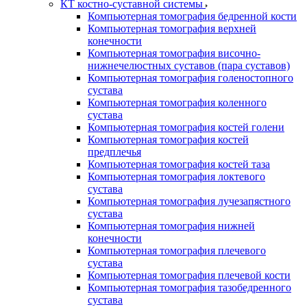
КТ костно-суставной системы
Компьютерная томография бедренной кости
Компьютерная томография верхней
конечности
Компьютерная томография височно-
нижнечелюстных суставов (пара суставов)
Компьютерная томография голеностопного
сустава
Компьютерная томография коленного
сустава
Компьютерная томография костей голени
Компьютерная томография костей
предплечья
Компьютерная томография костей таза
Компьютерная томография локтевого
сустава
Компьютерная томография лучезапястного
сустава
Компьютерная томография нижней
конечности
Компьютерная томография плечевого
сустава
Компьютерная томография плечевой кости
Компьютерная томография тазобедренного
сустава