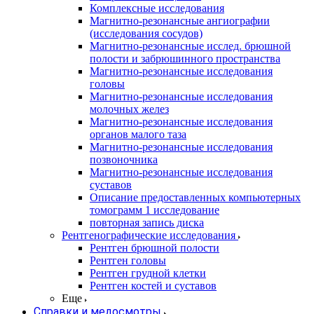
Комплексные исследования
Магнитно-резонансные ангиографии
(исследования сосудов)
Магнитно-резонансные исслед. брюшной
полости и забрюшинного пространства
Магнитно-резонансные исследования
головы
Магнитно-резонансные исследования
молочных желез
Магнитно-резонансные исследования
органов малого таза
Магнитно-резонансные исследования
позвоночника
Магнитно-резонансные исследования
суставов
Описание предоставленных компьютерных
томограмм 1 исследование
повторная запись диска
Рентгенографические исследования
Рентген брюшной полости
Рентген головы
Рентген грудной клетки
Рентген костей и суставов
Еще
Справки и медосмотры