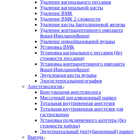
Удаление вагинального пессария
Удаление вагинальной кисты
Удаление ВМК
Удаление ВМК 2 сложности
Удаление кисты бартолиниевой железы
Удаление контрацептивного импланта
&quot;Импланон&quot;
Удаление новообразований вульвы
Установка ВМК
Установка вагинального пессария (без
стоимости пессария)
Установка контрацептивного импланта
&quot;Импланон&quot;
Энуклеация кисты вульвы
Эхогистеросальпингография
Анестезиология
Консультация анестезиолога
Массочный ингаляционный наркоз
Тотальная внутривенная анестезия
Тотальная внутривенная анестезия для
гастроскопии
Установка подключичного катетера (без
стоимости набора)
Эндотрахеальный (интубационный) наркоз
Выезда