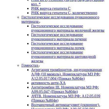
кол. *
РНК вируса гепатита C
РНК вируса гепатита C, количественно
Гистологические исследования пункционного
материала
Гистологическое исследование
пункционного материала молочной железы
Гистологическое исследование
пункционного материала печени
Гистологическое исследование
пункционного материала почек
Гистологическое исследование
пункционного материала щитовидной
железы
Гомеостаз
Агрегация тромбоцитов, индуцированная
АДФ (10 мкмоль). Номенклатура МЗ РФ:
A12.05.017.004 (Приказ №804н)
активность анти-ХА
Антитромбин III. Номенклатура МЗ РФ:
A09.05.047 (Приказ №804н)
АЧТВ. Номенклатура МЗ РФ: A12.05.039
(Приказ №804н)
Волчаночный антикоагулянт (скрининг).