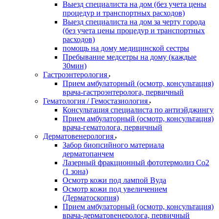
Выезд специалиста на дом (без учета цены
процедур и транспортных расходов)
Выезд специалиста на дом за черту города
(без учета цены процедур и транспортных
расходов)
помощь на дому медицинской сестры
Пребывание медсетры на дому (каждые
30мин)
Гастроэнтерология
Прием амбулаторный (осмотр, консультация)
врача-гастроэнтеролога, первичный
Гематология / Гемостазиология
Консультация специалиста по антиэйджингу
Прием амбулаторный (осмотр, консультация)
врача-гематолога, первичный
Дерматовенерология
Забор биопсийного материала
дерматопанчем
Лазерный фракционный фототермолиз Со2
(1 зона)
Осмотр кожи под лампой Вуда
Осмотр кожи под увеличением
(Дерматоскопия)
Прием амбулаторный (осмотр, консультация)
врача-дерматовенеролога, первичный