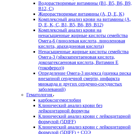
Водорастворимые витамины (B1, B5, B6, В9,
В12, С)
Жирорастворимые витамины (A, D, E, K)
Комплексный анализ крови на витамины (A,
D, E, K, C, B1, B5, B6, В9, B12)
Комплексный анализ крови на
ненасыщенные жирные кислоты семейства
Омега-6 (линолевая кислота, линоленовая
кислота, арахидоновая кислота)
Ненасыщенные жирные кислоты семейства
Омега-3 (эйкозапентаеновая кислота,
докозагексаеновая кислота, Витамин E
(токоферол))
Определение Омега-3 индекса (оценка риска
внезапной сердечной смерти, инфаркта
миокарда и других сердечно-сосудистых
заболеваний)
Гематология
карбоксигемоглобин
Клинический анализ крови без
лейкоцитарной формулы
Клинический анализ крови с лейкоцитарной
формулой (5DIFF)
Клинический анализ крови с лейкоцитарной
формулой (5DIFF) + СОЭ