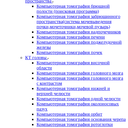
пространства
Компьютерная томография брюшной
полости (поисковая программа)
Компьютерная томография забрюшинного
пространства(система мочевыведения
почки,мочеточники,мочевой пузырь)
Компьютерная томография надпочечников
Компьютерная томография печени
Компьютерная томография поджелудочной
железы
Компьютерная томография почек
КТ головы
Компьютерная томография височной
области
Компьютерная томография головного мозга
Компьютерная томография головного мозга
с контрастом
Компьютерная томография нижней и
верхней челюсти
Компьютерная томография одной челюсти
Компьютерная томография околоносовых
пазух
Компьютерная томография орбит
Компьютерная томография основания черепа
Компьютерная томография ротоглотки