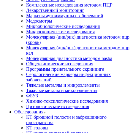
Комплексные исследования методом ПЦР
Лекарственный мониторинг
Маркеры аутоиммунных заболеваний
Медосмотры
Микробиологические исследования
Микроскопические исследования
Молекулярная (днк/рнк) диагностика методом пцр
(кровь)
Молекулярная (днк/рнк) диагностика методом пцр,
кал
Молекулярная диагностика методом nasba
Общеклинические исследования
Программы пренатального скрининга
Серологические маркеры инфекционных
заболеваний
Тяжелые металлы и микроэлементы
Тяжелые металы и микроэлементы
ФБУЗ
Химико-токсилогические исследования
Цитологические исследования
Обследования
КТ брюшной полости и забрюшинного
пространства
КТ головы