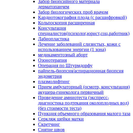
Забор биопсийного материала
дерматопанчем
Забор биологических проб врачом
Кардиотокография плода (с расшифровкой)
Кольпоскопия расширенная
Консультация
специалистов(психолог,юрист,соц.работник)
Лабиопластика
Лечение заболеваний слизистых, кожи с
использованием энергии (1 зона)
медикаментозный аборт
Озонотерапия
Операция по Штурмдорфу
пайпель-биопсия/аспирационная биопсия
эндометрия
плазмолифтинг
Прием амбулаторный (осмотр, консультация)
акушера-гинеколога первичный
Проведение амниотеста (экспресс-
диагностика подтекания околоплодных вод)
(без стоимости теста)
Пункция объемного образования малого таза
Серкляж шейки матки
Скретчинг
Снятие швов