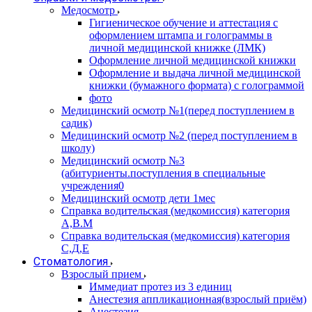
Медосмотр
Гигиеническое обучение и аттестация с
оформлением штампа и голограммы в
личной медицинской книжке (ЛМК)
Оформление личной медицинской книжки
Оформление и выдача личной медицинской
книжки (бумажного формата) с голограммой
фото
Медицинский осмотр №1(перед поступлением в
садик)
Медицинский осмотр №2 (перед поступлением в
школу)
Медицинский осмотр №3
(абитуриенты.поступления в специальные
учреждения0
Медицинский осмотр дети 1мес
Справка водительская (медкомиссия) категория
А,В.М
Справка водительская (медкомиссия) категория
С,Д,Е
Стоматология
Взрослый прием
Иммедиат протез из 3 единиц
Анестезия аппликационная(взрослый приём)
Анестезия