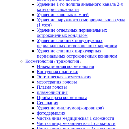
Удаление 1-го полипа анального канала 2-я
категория сложности
Удаление каловых камней
Удаление наружного геморроидального узла
(1 узел)
Удаление отдельных перианальных
остроконечных кондилом
Удаление сливных полукружных
перианальных остроконечных кондилом
Удаление сливных циркулярных
перианальных остроконечных кондилом
Косметология / трихология
Иньекционная косметология
Контурная пластика:
Эстетическая косметология
мезотерапия головы
Плазма головы
плазмолифтинг
Приём врача косметолога
Сепарация
Удаление миллиумов(жировиков)
фотодермолиз
Чистка лица медицинская 1 сложности
Чистка лица механическая 1 сложности
Чистка лица механическая 2 сложности