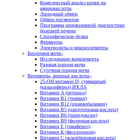
Комплексный анализ крови на
аминокислоты
Липидный обмен
Обмен пигментов
Программа неинвазивной диагностики
болезней печени
Специфические белки
Ферменты
Электролиты и микроэлементы
Биохимия мочи
Исследование конкремента
Разовая порция мочи
Суточная порция мочи
Витамины, жирные кислоты
25-OH витамин D, суммарный
(кальциферол) ИХЛА
Витамин А (ретинол)
Витамин В1 (тиамин)
Витамин В12 (цианкобаламин)
Витамин В5 (пантотеновая кислота)
Витамин В6 (пиридоксин)
Витамин В9 (фолиевая кислота)
Витамин Е (токоферол)
Витамин К (филлохинон)
Витамин С (аскорбиновая кислота)