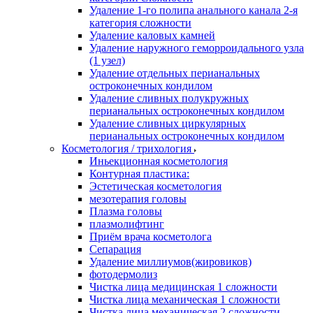
Удаление 1-го полипа анального канала 2-я
категория сложности
Удаление каловых камней
Удаление наружного геморроидального узла
(1 узел)
Удаление отдельных перианальных
остроконечных кондилом
Удаление сливных полукружных
перианальных остроконечных кондилом
Удаление сливных циркулярных
перианальных остроконечных кондилом
Косметология / трихология
Иньекционная косметология
Контурная пластика:
Эстетическая косметология
мезотерапия головы
Плазма головы
плазмолифтинг
Приём врача косметолога
Сепарация
Удаление миллиумов(жировиков)
фотодермолиз
Чистка лица медицинская 1 сложности
Чистка лица механическая 1 сложности
Чистка лица механическая 2 сложности