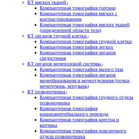
КТ мягких тканей
Компьютерная томография гортани
Компьютерная томография мягких с
контрастированием
Компьютерная томография мягких тканей
(определенной области тела)
КТ органов грудной клетки
Компьютерная томография грудной клетки
Компьютерная томография легких
Компьютерная томография органов
средостения
КТ органов мочеполовой системы
Компьютерная томография малого таза
Компьютерная томография органов
мочеобразования и мочеотделения (почки,
мочеточник, м/пузырь)
КТ позвоночника
Компьютерная томография грудного отдела
позвоночника
Компьютерная томография
краниовертебрального перехода
Компьютерная томография крестца и
копчика
Компьютерная томография поясничного
отдела позвоночника