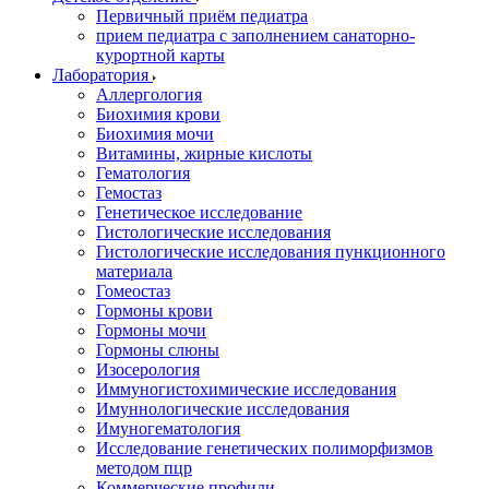
Первичный приём педиатра
прием педиатра с заполнением санаторно-
курортной карты
Лаборатория
Аллергология
Биохимия крови
Биохимия мочи
Витамины, жирные кислоты
Гематология
Гемостаз
Генетическое исследование
Гистологические исследования
Гистологические исследования пункционного
материала
Гомеостаз
Гормоны крови
Гормоны мочи
Гормоны слюны
Изосерология
Иммуногистохимические исследования
Имуннологические исследования
Имуногематология
Исследование генетических полиморфизмов
методом пцр
Коммерческие профили