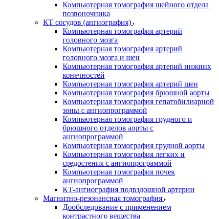
Компьютерная томография шейного отдела
позвоночника
КТ сосудов (ангиография)
Компьютерная томография артерий
головного мозга
Компьютерная томография артерий
головного мозга и шеи
Компьютерная томография артерий нижних
конечностей
Компьютерная томография артерий шеи
Компьютерная томография брюшной аорты
Компьютерная томография гепатобилиарной
зоны с ангиопрограммой
Компьютерная томография грудного и
брюшного отделов аорты с
ангиопрограммой
Компьютерная томография грудной аорты
Компьютерная томография легких и
средостения с ангиопрограммой
Компьютерная томография почек
ангиопрограммой
КТ-ангиография подвздошной артерии
Магнитно-резонансная томография
Дообследование с применением
контрастного вещества