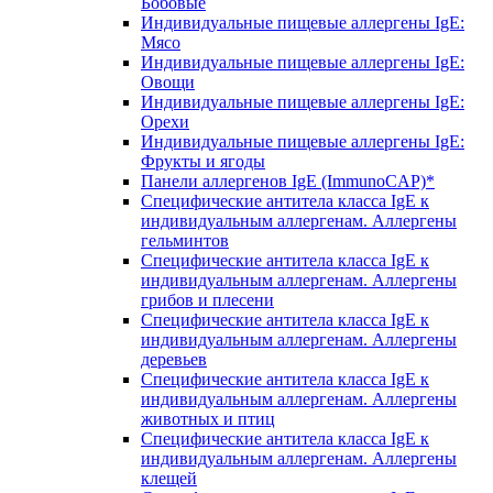
Бобовые
Индивидуальные пищевые аллергены IgE:
Мясо
Индивидуальные пищевые аллергены IgE:
Овощи
Индивидуальные пищевые аллергены IgE:
Орехи
Индивидуальные пищевые аллергены IgE:
Фрукты и ягоды
Панели аллергенов IgE (ImmunoCAP)*
Специфические антитела класса IgE к
индивидуальным аллергенам. Аллергены
гельминтов
Специфические антитела класса IgE к
индивидуальным аллергенам. Аллергены
грибов и плесени
Специфические антитела класса IgE к
индивидуальным аллергенам. Аллергены
деревьев
Специфические антитела класса IgE к
индивидуальным аллергенам. Аллергены
животных и птиц
Специфические антитела класса IgE к
индивидуальным аллергенам. Аллергены
клещей