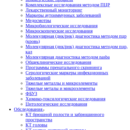
Комплексные исследования методом ПЦР
Лекарственный мониторинг
Маркеры аутоиммунных заболеваний
Медосмотры
Микробиологические исследования
Микроскопические исследования
Молекулярная (днк/рнк) диагностика методом пцр
(кровь)
Молекулярная (днк/рнк) диагностика методом пцр,
кал
Молекулярная диагностика методом nasba
Общеклинические исследования
Программы пренатального скрининга
Серологические маркеры инфекционных
заболеваний
Тяжелые металлы и микроэлементы
Тяжелые металы и микроэлементы
ФБУЗ
Химико-токсилогические исследования
Цитологические исследования
Обследования
КТ брюшной полости и забрюшинного
пространства
КТ головы