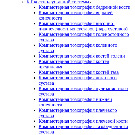
КТ костно-суставной системы
Компьютерная томография бедренной кости
Компьютерная томография верхней
конечности
Компьютерная томография височно-
нижнечелюстных суставов (пара суставов)
Компьютерная томография голеностопного
сустава
Компьютерная томография коленного
сустава
Компьютерная томография костей голени
Компьютерная томография костей
предплечья
Компьютерная томография костей таза
Компьютерная томография локтевого
сустава
Компьютерная томография лучезапястного
сустава
Компьютерная томография нижней
конечности
Компьютерная томография плечевого
сустава
Компьютерная томография плечевой кости
Компьютерная томография тазобедренного
сустава