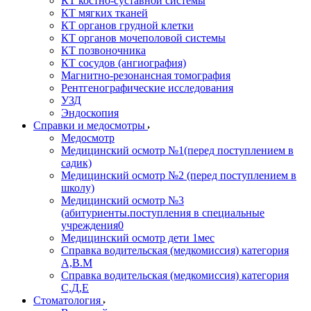
КТ костно-суставной системы
КТ мягких тканей
КТ органов грудной клетки
КТ органов мочеполовой системы
КТ позвоночника
КТ сосудов (ангиография)
Магнитно-резонансная томография
Рентгенографические исследования
УЗД
Эндоскопия
Справки и медосмотры
Медосмотр
Медицинский осмотр №1(перед поступлением в
садик)
Медицинский осмотр №2 (перед поступлением в
школу)
Медицинский осмотр №3
(абитуриенты.поступления в специальные
учреждения0
Медицинский осмотр дети 1мес
Справка водительская (медкомиссия) категория
А,В.М
Справка водительская (медкомиссия) категория
С,Д,Е
Стоматология