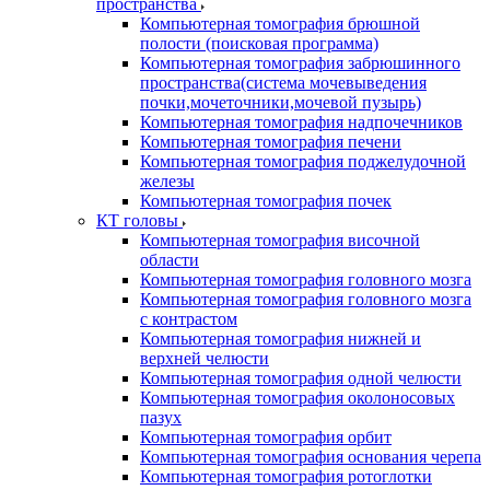
пространства
Компьютерная томография брюшной
полости (поисковая программа)
Компьютерная томография забрюшинного
пространства(система мочевыведения
почки,мочеточники,мочевой пузырь)
Компьютерная томография надпочечников
Компьютерная томография печени
Компьютерная томография поджелудочной
железы
Компьютерная томография почек
КТ головы
Компьютерная томография височной
области
Компьютерная томография головного мозга
Компьютерная томография головного мозга
с контрастом
Компьютерная томография нижней и
верхней челюсти
Компьютерная томография одной челюсти
Компьютерная томография околоносовых
пазух
Компьютерная томография орбит
Компьютерная томография основания черепа
Компьютерная томография ротоглотки