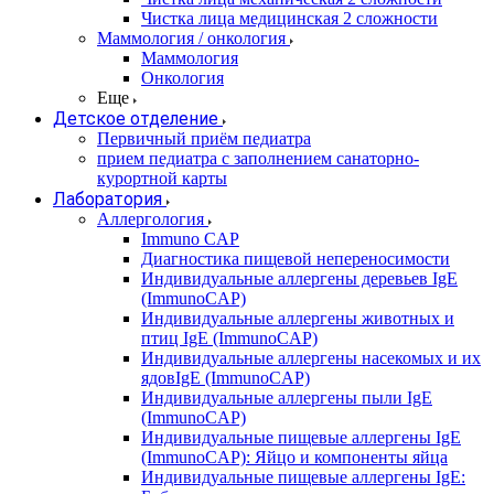
Чистка лица медицинская 2 сложности
Маммология / онкология
Маммология
Онкология
Еще
Детское отделение
Первичный приём педиатра
прием педиатра с заполнением санаторно-
курортной карты
Лаборатория
Аллергология
Immuno CAP
Диагностика пищевой непереносимости
Индивидуальные аллергены деревьев IgE
(ImmunoCAP)
Индивидуальные аллергены животных и
птиц IgE (ImmunoCAP)
Индивидуальные аллергены насекомых и их
ядовIgE (ImmunoCAP)
Индивидуальные аллергены пыли IgE
(ImmunoCAP)
Индивидуальные пищевые аллергены IgE
(ImmunoCAP): Яйцо и компоненты яйца
Индивидуальные пищевые аллергены IgE: