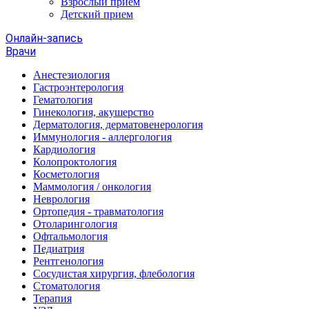
Взрослый прием
Детский прием
Онлайн-запись
Врачи
Анестезиология
Гастроэнтерология
Гематология
Гинекология, акушерство
Дерматология, дерматовенерология
Иммунология - аллергология
Кардиология
Колопроктология
Косметология
Маммология / онкология
Неврология
Ортопедия - травматология
Отоларингология
Офтальмология
Педиатрия
Рентгенология
Сосудистая хирургия, флебология
Стоматология
Терапия