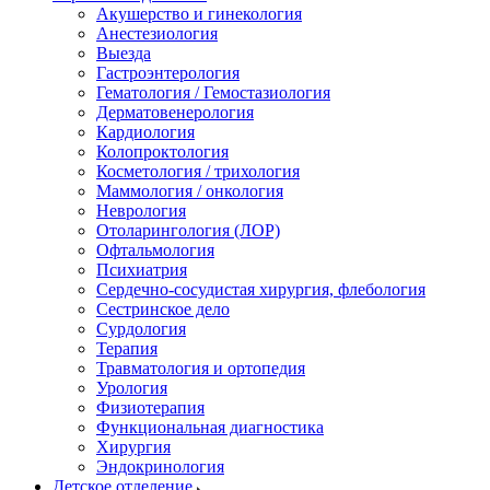
Акушерство и гинекология
Анестезиология
Выезда
Гастроэнтерология
Гематология / Гемостазиология
Дерматовенерология
Кардиология
Колопроктология
Косметология / трихология
Маммология / онкология
Неврология
Отоларингология (ЛОР)
Офтальмология
Психиатрия
Сердечно-сосудистая хирургия, флебология
Сестринское дело
Сурдология
Терапия
Травматология и ортопедия
Урология
Физиотерапия
Функциональная диагностика
Хирургия
Эндокринология
Детское отделение