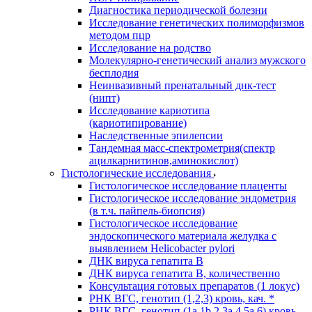
Диагностика периодической болезни
Исследование генетических полиморфизмов
методом пцр
Исследование на родство
Молекулярно-генетический анализ мужского
бесплодия
Неинвазивный пренатальный днк-тест
(нипт)
Исследование кариотипа
(кариотипирование)
Наследственные эпилепсии
Тандемная масс-спектрометрия(спектр
ацилкарнитинов,аминокислот)
Гистологические исследования
Гистологическое исследование плаценты
Гистологическое исследование эндометрия
(в т.ч. пайпель-биопсия)
Гистологическое исследование
эндоскопического материала желудка с
выявлением Helicobacter pylori
ДНК вируса гепатита B
ДНК вируса гепатита B, количественно
Консультация готовых препаратов (1 локус)
РНК ВГC, генотип (1,2,3) кровь, кач. *
РНК ВГC, генотип (1a,1b,2,3a,4,5a,6) кровь,