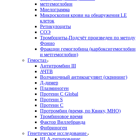
метгемоглобин
Миелограмма
Микроскопия крови на обнаружения LE
клеток
Ретикулоциты
СОЭ
Тромбоциты-Подсчёт произведен по методу
Фонио
Фракции гемоглобина (карбоксигемоглобин
и метгемоглобин)
Гемостаз
Антитромбин III
АЧТВ
Волчаночный антикоагулянт (скрининг)
Д-димер
Плазминоген
Протеин C Global
Протеин S
Протеин С
Протромбин (время, по Квику, МНО)
Тромбиновое время
Фактор Виллебранда
Фибриноген
Генетическое исследование
HLA-типирование