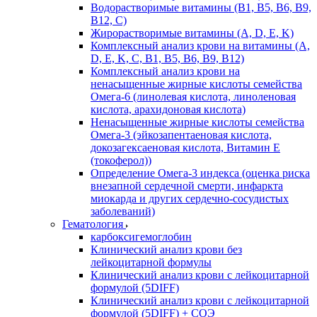
Водорастворимые витамины (B1, B5, B6, В9,
В12, С)
Жирорастворимые витамины (A, D, E, K)
Комплексный анализ крови на витамины (A,
D, E, K, C, B1, B5, B6, В9, B12)
Комплексный анализ крови на
ненасыщенные жирные кислоты семейства
Омега-6 (линолевая кислота, линоленовая
кислота, арахидоновая кислота)
Ненасыщенные жирные кислоты семейства
Омега-3 (эйкозапентаеновая кислота,
докозагексаеновая кислота, Витамин E
(токоферол))
Определение Омега-3 индекса (оценка риска
внезапной сердечной смерти, инфаркта
миокарда и других сердечно-сосудистых
заболеваний)
Гематология
карбоксигемоглобин
Клинический анализ крови без
лейкоцитарной формулы
Клинический анализ крови с лейкоцитарной
формулой (5DIFF)
Клинический анализ крови с лейкоцитарной
формулой (5DIFF) + СОЭ