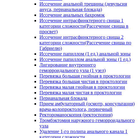
Иссечение анальной трещины (девульсия
ануса, перианальная блокада)
Иссечение анальных бахромок
Иссечение интрасфинктерного свища 1
категории сложности(Рассечение свища в
просвет)
Иссечение интрасфинктерного свища 2
категории сложности(Рассечение свища по
Габриелю)
Иссечение папиллом (1 ед.) анальной зоны
Иссечение папиллом анальной зоны (1 ед.)
Лигирование внутреннего
геморроидального узла (1 узел)
Перевязка большая гнойная в проктологии
Перевязка большая чистая в проктологии
Перевязка малая гнойная в проктологии
Перевязка малая чистая в проктологии
Перианальная блокада
Прием амбулаторный (осмотр, консультация)
врача-колопроктолога, первичный
Ректороманоскопия (ректоспопия)
Тромбэктомия наружного геморроидального
узла
Удаление 1-го полипа анального канала 1
категории сложности