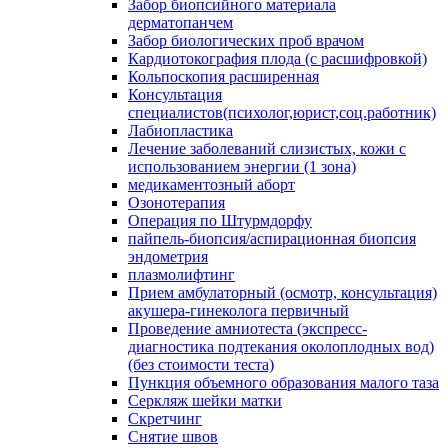
Забор биопсийного материала
дерматопанчем
Забор биологических проб врачом
Кардиотокография плода (с расшифровкой)
Кольпоскопия расширенная
Консультация
специалистов(психолог,юрист,соц.работник)
Лабиопластика
Лечение заболеваний слизистых, кожи с
использованием энергии (1 зона)
медикаментозный аборт
Озонотерапия
Операция по Штурмдорфу
пайпель-биопсия/аспирационная биопсия
эндометрия
плазмолифтинг
Прием амбулаторный (осмотр, консультация)
акушера-гинеколога первичный
Проведение амниотеста (экспресс-
диагностика подтекания околоплодных вод)
(без стоимости теста)
Пункция объемного образования малого таза
Серкляж шейки матки
Скретчинг
Снятие швов