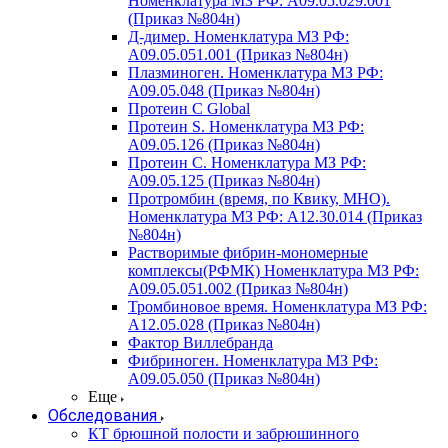
Номенклатура МЗ РФ: A09.05.029.001
(Приказ №804н)
Д-димер. Номенклатура МЗ РФ:
A09.05.051.001 (Приказ №804н)
Плазминоген. Номенклатура МЗ РФ:
A09.05.048 (Приказ №804н)
Протеин C Global
Протеин S. Номенклатура МЗ РФ:
A09.05.126 (Приказ №804н)
Протеин С. Номенклатура МЗ РФ:
A09.05.125 (Приказ №804н)
Протромбин (время, по Квику, МНО).
Номенклатура МЗ РФ: A12.30.014 (Приказ
№804н)
Растворимые фибрин-мономерные
комплексы(РФМК) Номенклатура МЗ РФ:
A09.05.051.002 (Приказ №804н)
Тромбиновое время. Номенклатура МЗ РФ:
A12.05.028 (Приказ №804н)
Фактор Виллебранда
Фибриноген. Номенклатура МЗ РФ:
A09.05.050 (Приказ №804н)
Еще
Обследования
КТ брюшной полости и забрюшинного