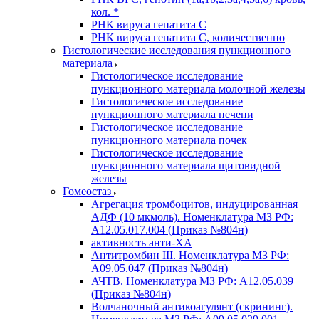
кол. *
РНК вируса гепатита C
РНК вируса гепатита C, количественно
Гистологические исследования пункционного
материала
Гистологическое исследование
пункционного материала молочной железы
Гистологическое исследование
пункционного материала печени
Гистологическое исследование
пункционного материала почек
Гистологическое исследование
пункционного материала щитовидной
железы
Гомеостаз
Агрегация тромбоцитов, индуцированная
АДФ (10 мкмоль). Номенклатура МЗ РФ:
A12.05.017.004 (Приказ №804н)
активность анти-ХА
Антитромбин III. Номенклатура МЗ РФ:
A09.05.047 (Приказ №804н)
АЧТВ. Номенклатура МЗ РФ: A12.05.039
(Приказ №804н)
Волчаночный антикоагулянт (скрининг).