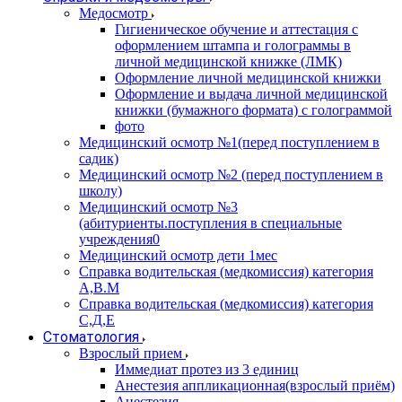
Медосмотр
Гигиеническое обучение и аттестация с
оформлением штампа и голограммы в
личной медицинской книжке (ЛМК)
Оформление личной медицинской книжки
Оформление и выдача личной медицинской
книжки (бумажного формата) с голограммой
фото
Медицинский осмотр №1(перед поступлением в
садик)
Медицинский осмотр №2 (перед поступлением в
школу)
Медицинский осмотр №3
(абитуриенты.поступления в специальные
учреждения0
Медицинский осмотр дети 1мес
Справка водительская (медкомиссия) категория
А,В.М
Справка водительская (медкомиссия) категория
С,Д,Е
Стоматология
Взрослый прием
Иммедиат протез из 3 единиц
Анестезия аппликационная(взрослый приём)
Анестезия