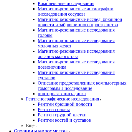
Комплексные исследования
Магнитно-резонансные ангиографии
(исследования сосудов)
Магнитно-резонансные исслед. брюшной
полости и забрюшинного пространства
Магнитно-резонансные исследования
головы
Магнитно-резонансные исследования
молочных желез
Магнитно-резонансные исследования
органов малого таза
Магнитно-резонансные исследования
позвоночника
Магнитно-резонансные исследования
суставов
Описание предоставленных компьютерных
томограмм 1 исследование
повторная запись диска
Рентгенографические исследования
Рентген брюшной полости
Рентген головы
Рентген грудной клетки
Рентген костей и суставов
Еще
Справки и медосмотры