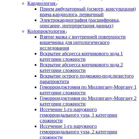
Кардиология
Прием амбулаторный (осмотр, консультация)
врача-кардиолога, первичный
Электрокардиография (расшифровка,
описание, интерпретация данных)
Колопроктология
Взятие мазка с внутренней поверхности
кишечника для цитологического
исследования
Вскрытие абсцесса копчикового хода 1
категории сложности
Вскрытие абсцесса копчикового хода 2
категории сложности
Вскрытие острого подкожно-подслизистого
парапроктита
Геморроидэктомия по Миллигану-Моргану 1
категории сложности
Геморроидэктомия по Миллигану-Моргану 2
категории сложности
Иссечение 1-го наружного
геморроидального узла, 1 категории
сложности
Иссечение 1-го наружного
геморроидального узла, 2 категории
сложности