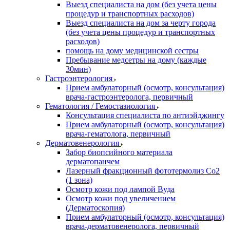
Выезд специалиста на дом (без учета цены
процедур и транспортных расходов)
Выезд специалиста на дом за черту города
(без учета цены процедур и транспортных
расходов)
помощь на дому медицинской сестры
Пребывание медсетры на дому (каждые
30мин)
Гастроэнтерология
Прием амбулаторный (осмотр, консультация)
врача-гастроэнтеролога, первичный
Гематология / Гемостазиология
Консультация специалиста по антиэйджингу
Прием амбулаторный (осмотр, консультация)
врача-гематолога, первичный
Дерматовенерология
Забор биопсийного материала
дерматопанчем
Лазерный фракционный фототермолиз Со2
(1 зона)
Осмотр кожи под лампой Вуда
Осмотр кожи под увеличением
(Дерматоскопия)
Прием амбулаторный (осмотр, консультация)
врача-дерматовенеролога, первичный