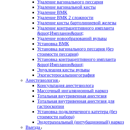
Удаление вагинального пессария
Удаление вагинальной кисты
Удаление ВМК
Удаление ВМК 2 сложности
Удаление кисты бартолиниевой железы
Удаление контрацептивного импланта
&quot;Импланон&quot;
Удаление новообразований вульвы
Установка ВМК
Установка вагинального пессария (без
стоимости пессария)
Установка контрацептивного импланта
&quot;Импланон&quot;
Энуклеация кисты вульвы
Эхогистеросальпингография
Анестезиология
Консультация анестезиолога
Массочный ингаляционный наркоз
Тотальная внутривенная анестезия
Тотальная внутривенная анестезия для
гастроскопии
Установка подключичного катетера (без
стоимости набора)
Эндотрахеальный (интубационный) наркоз
Выезда