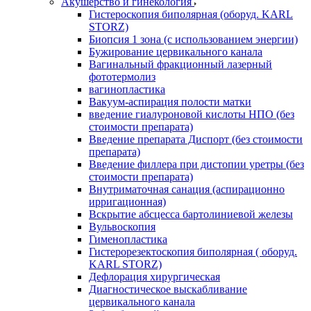
Акушерство и гинекология
Гистероскопия биполярная (оборуд. KARL
STORZ)
Биопсия 1 зона (с использованием энергии)
Бужирование цервикального канала
Вагинальный фракционный лазерный
фототермолиз
вагинопластика
Вакуум-аспирация полости матки
введение гиалуроновой кислоты НПО (без
стоимости препарата)
Введение препарата Диспорт (без стоимости
препарата)
Введение филлера при дистопии уретры (без
стоимости препарата)
Внутриматочная санация (аспирационно
ирригационная)
Вскрытие абсцесса бартолиниевой железы
Вульвоскопия
Гименопластика
Гистерорезектоскопия биполярная ( оборуд.
KARL STORZ)
Дефлорация хирургическая
Диагностическое выскабливание
цервикального канала