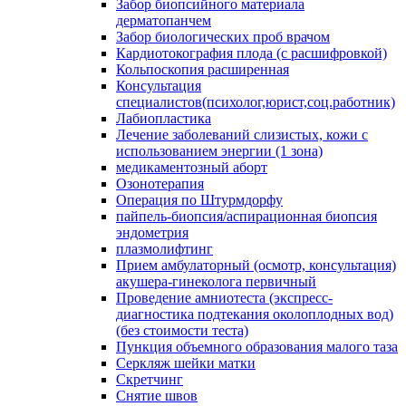
Забор биопсийного материала
дерматопанчем
Забор биологических проб врачом
Кардиотокография плода (с расшифровкой)
Кольпоскопия расширенная
Консультация
специалистов(психолог,юрист,соц.работник)
Лабиопластика
Лечение заболеваний слизистых, кожи с
использованием энергии (1 зона)
медикаментозный аборт
Озонотерапия
Операция по Штурмдорфу
пайпель-биопсия/аспирационная биопсия
эндометрия
плазмолифтинг
Прием амбулаторный (осмотр, консультация)
акушера-гинеколога первичный
Проведение амниотеста (экспресс-
диагностика подтекания околоплодных вод)
(без стоимости теста)
Пункция объемного образования малого таза
Серкляж шейки матки
Скретчинг
Снятие швов