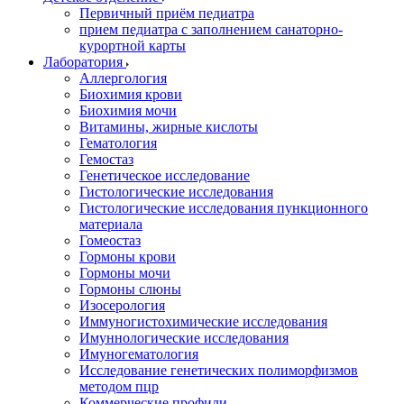
Первичный приём педиатра
прием педиатра с заполнением санаторно-
курортной карты
Лаборатория
Аллергология
Биохимия крови
Биохимия мочи
Витамины, жирные кислоты
Гематология
Гемостаз
Генетическое исследование
Гистологические исследования
Гистологические исследования пункционного
материала
Гомеостаз
Гормоны крови
Гормоны мочи
Гормоны слюны
Изосерология
Иммуногистохимические исследования
Имуннологические исследования
Имуногематология
Исследование генетических полиморфизмов
методом пцр
Коммерческие профили