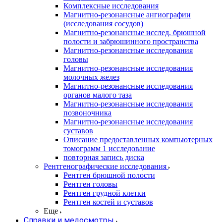
Комплексные исследования
Магнитно-резонансные ангиографии
(исследования сосудов)
Магнитно-резонансные исслед. брюшной
полости и забрюшинного пространства
Магнитно-резонансные исследования
головы
Магнитно-резонансные исследования
молочных желез
Магнитно-резонансные исследования
органов малого таза
Магнитно-резонансные исследования
позвоночника
Магнитно-резонансные исследования
суставов
Описание предоставленных компьютерных
томограмм 1 исследование
повторная запись диска
Рентгенографические исследования
Рентген брюшной полости
Рентген головы
Рентген грудной клетки
Рентген костей и суставов
Еще
Справки и медосмотры