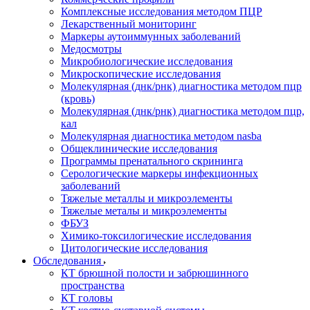
Комплексные исследования методом ПЦР
Лекарственный мониторинг
Маркеры аутоиммунных заболеваний
Медосмотры
Микробиологические исследования
Микроскопические исследования
Молекулярная (днк/рнк) диагностика методом пцр
(кровь)
Молекулярная (днк/рнк) диагностика методом пцр,
кал
Молекулярная диагностика методом nasba
Общеклинические исследования
Программы пренатального скрининга
Серологические маркеры инфекционных
заболеваний
Тяжелые металлы и микроэлементы
Тяжелые металы и микроэлементы
ФБУЗ
Химико-токсилогические исследования
Цитологические исследования
Обследования
КТ брюшной полости и забрюшинного
пространства
КТ головы