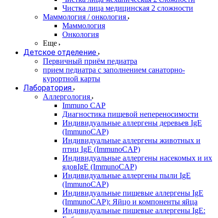
Чистка лица медицинская 2 сложности
Маммология / онкология
Маммология
Онкология
Еще
Детское отделение
Первичный приём педиатра
прием педиатра с заполнением санаторно-
курортной карты
Лаборатория
Аллергология
Immuno CAP
Диагностика пищевой непереносимости
Индивидуальные аллергены деревьев IgE
(ImmunoCAP)
Индивидуальные аллергены животных и
птиц IgE (ImmunoCAP)
Индивидуальные аллергены насекомых и их
ядовIgE (ImmunoCAP)
Индивидуальные аллергены пыли IgE
(ImmunoCAP)
Индивидуальные пищевые аллергены IgE
(ImmunoCAP): Яйцо и компоненты яйца
Индивидуальные пищевые аллергены IgE: