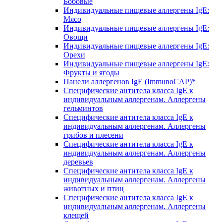
Бобовые
Индивидуальные пищевые аллергены IgE:
Мясо
Индивидуальные пищевые аллергены IgE:
Овощи
Индивидуальные пищевые аллергены IgE:
Орехи
Индивидуальные пищевые аллергены IgE:
Фрукты и ягоды
Панели аллергенов IgE (ImmunoCAP)*
Специфические антитела класса IgE к
индивидуальным аллергенам. Аллергены
гельминтов
Специфические антитела класса IgE к
индивидуальным аллергенам. Аллергены
грибов и плесени
Специфические антитела класса IgE к
индивидуальным аллергенам. Аллергены
деревьев
Специфические антитела класса IgE к
индивидуальным аллергенам. Аллергены
животных и птиц
Специфические антитела класса IgE к
индивидуальным аллергенам. Аллергены
клещей