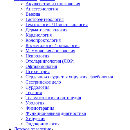
Акушерство и гинекология
Анестезиология
Выезда
Гастроэнтерология
Гематология / Гемостазиология
Дерматовенерология
Кардиология
Колопроктология
Косметология / трихология
Маммология / онкология
Неврология
Отоларингология (ЛОР)
Офтальмология
Психиатрия
Сердечно-сосудистая хирургия, флебология
Сестринское дело
Сурдология
Терапия
Травматология и ортопедия
Урология
Физиотерапия
Функциональная диагностика
Хирургия
Эндокринология
Детское отделение