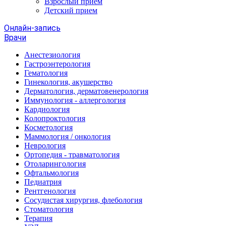
Взрослый прием
Детский прием
Онлайн-запись
Врачи
Анестезиология
Гастроэнтерология
Гематология
Гинекология, акушерство
Дерматология, дерматовенерология
Иммунология - аллергология
Кардиология
Колопроктология
Косметология
Маммология / онкология
Неврология
Ортопедия - травматология
Отоларингология
Офтальмология
Педиатрия
Рентгенология
Сосудистая хирургия, флебология
Стоматология
Терапия