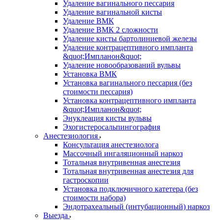
Удаление вагинального пессария
Удаление вагинальной кисты
Удаление ВМК
Удаление ВМК 2 сложности
Удаление кисты бартолиниевой железы
Удаление контрацептивного импланта
&quot;Импланон&quot;
Удаление новообразований вульвы
Установка ВМК
Установка вагинального пессария (без
стоимости пессария)
Установка контрацептивного импланта
&quot;Импланон&quot;
Энуклеация кисты вульвы
Эхогистеросальпингография
Анестезиология
Консультация анестезиолога
Массочный ингаляционный наркоз
Тотальная внутривенная анестезия
Тотальная внутривенная анестезия для
гастроскопии
Установка подключичного катетера (без
стоимости набора)
Эндотрахеальный (интубационный) наркоз
Выезда