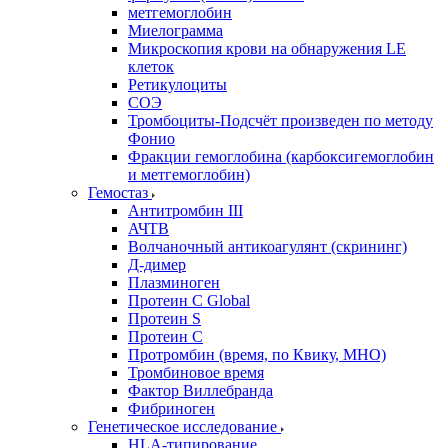
метгемоглобин
Миелограмма
Микроскопия крови на обнаружения LE
клеток
Ретикулоциты
СОЭ
Тромбоциты-Подсчёт произведен по методу
Фонио
Фракции гемоглобина (карбоксигемоглобин
и метгемоглобин)
Гемостаз
Антитромбин III
АЧТВ
Волчаночный антикоагулянт (скрининг)
Д-димер
Плазминоген
Протеин C Global
Протеин S
Протеин С
Протромбин (время, по Квику, МНО)
Тромбиновое время
Фактор Виллебранда
Фибриноген
Генетическое исследование
HLA-типирование