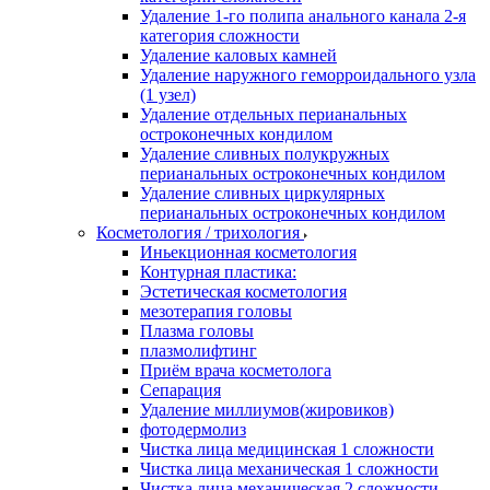
Удаление 1-го полипа анального канала 2-я
категория сложности
Удаление каловых камней
Удаление наружного геморроидального узла
(1 узел)
Удаление отдельных перианальных
остроконечных кондилом
Удаление сливных полукружных
перианальных остроконечных кондилом
Удаление сливных циркулярных
перианальных остроконечных кондилом
Косметология / трихология
Иньекционная косметология
Контурная пластика:
Эстетическая косметология
мезотерапия головы
Плазма головы
плазмолифтинг
Приём врача косметолога
Сепарация
Удаление миллиумов(жировиков)
фотодермолиз
Чистка лица медицинская 1 сложности
Чистка лица механическая 1 сложности
Чистка лица механическая 2 сложности