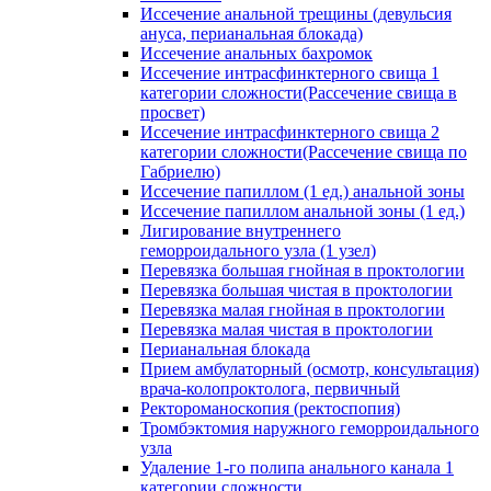
Иссечение анальной трещины (девульсия
ануса, перианальная блокада)
Иссечение анальных бахромок
Иссечение интрасфинктерного свища 1
категории сложности(Рассечение свища в
просвет)
Иссечение интрасфинктерного свища 2
категории сложности(Рассечение свища по
Габриелю)
Иссечение папиллом (1 ед.) анальной зоны
Иссечение папиллом анальной зоны (1 ед.)
Лигирование внутреннего
геморроидального узла (1 узел)
Перевязка большая гнойная в проктологии
Перевязка большая чистая в проктологии
Перевязка малая гнойная в проктологии
Перевязка малая чистая в проктологии
Перианальная блокада
Прием амбулаторный (осмотр, консультация)
врача-колопроктолога, первичный
Ректороманоскопия (ректоспопия)
Тромбэктомия наружного геморроидального
узла
Удаление 1-го полипа анального канала 1
категории сложности