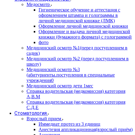
Медосмотр
Гигиеническое обучение и аттестация с
оформлением штампа и голограммы в
личной медицинской книжке (ЛМК)
Оформление личной медицинской книжки
Оформление и выдача личной медицинской
книжки (бумажного формата) с голограммой
фото
Медицинский осмотр №1(перед поступлением в
садик)
Медицинский осмотр №2 (перед поступлением в
школу)
Медицинский осмотр №3
(абитуриенты.поступления в специальные
учреждения0
Медицинский осмотр дети 1мес
Справка водительская (медкомиссия) категория
А,В.М
Справка водительская (медкомиссия) категория
С,Д,Е
Стоматология
Взрослый прием
Иммедиат протез из 3 единиц
Анестезия аппликационная(взрослый приём)
Анестезия