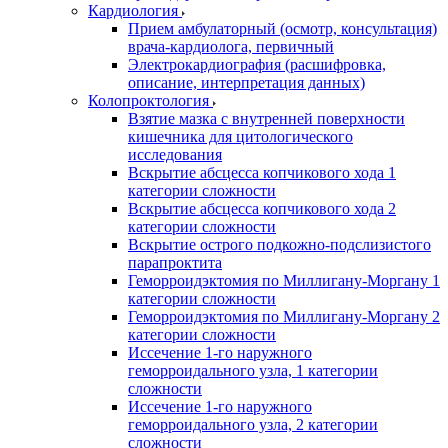
Кардиология
Прием амбулаторный (осмотр, консультация)
врача-кардиолога, первичный
Электрокардиография (расшифровка,
описание, интерпретация данных)
Колопроктология
Взятие мазка с внутренней поверхности
кишечника для цитологического
исследования
Вскрытие абсцесса копчикового хода 1
категории сложности
Вскрытие абсцесса копчикового хода 2
категории сложности
Вскрытие острого подкожно-подслизистого
парапроктита
Геморроидэктомия по Миллигану-Моргану 1
категории сложности
Геморроидэктомия по Миллигану-Моргану 2
категории сложности
Иссечение 1-го наружного
геморроидального узла, 1 категории
сложности
Иссечение 1-го наружного
геморроидального узла, 2 категории
сложности