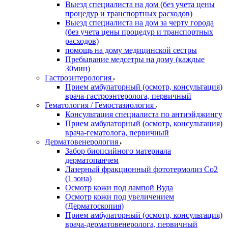
Выезд специалиста на дом (без учета цены
процедур и транспортных расходов)
Выезд специалиста на дом за черту города
(без учета цены процедур и транспортных
расходов)
помощь на дому медицинской сестры
Пребывание медсетры на дому (каждые
30мин)
Гастроэнтерология
Прием амбулаторный (осмотр, консультация)
врача-гастроэнтеролога, первичный
Гематология / Гемостазиология
Консультация специалиста по антиэйджингу
Прием амбулаторный (осмотр, консультация)
врача-гематолога, первичный
Дерматовенерология
Забор биопсийного материала
дерматопанчем
Лазерный фракционный фототермолиз Со2
(1 зона)
Осмотр кожи под лампой Вуда
Осмотр кожи под увеличением
(Дерматоскопия)
Прием амбулаторный (осмотр, консультация)
врача-дерматовенеролога, первичный