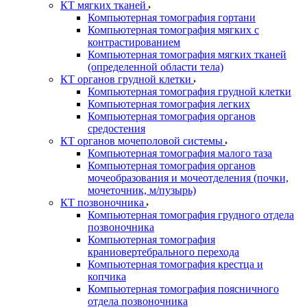
КТ мягких тканей
Компьютерная томография гортани
Компьютерная томография мягких с
контрастированием
Компьютерная томография мягких тканей
(определенной области тела)
КТ органов грудной клетки
Компьютерная томография грудной клетки
Компьютерная томография легких
Компьютерная томография органов
средостения
КТ органов мочеполовой системы
Компьютерная томография малого таза
Компьютерная томография органов
мочеобразования и мочеотделения (почки,
мочеточник, м/пузырь)
КТ позвоночника
Компьютерная томография грудного отдела
позвоночника
Компьютерная томография
краниовертебрального перехода
Компьютерная томография крестца и
копчика
Компьютерная томография поясничного
отдела позвоночника