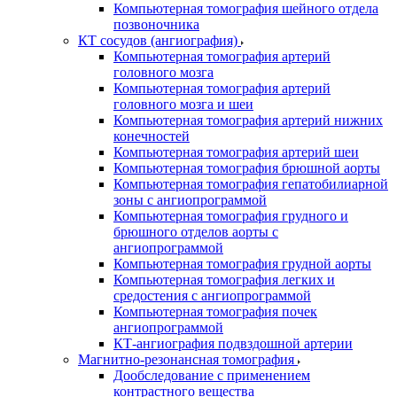
Компьютерная томография шейного отдела
позвоночника
КТ сосудов (ангиография)
Компьютерная томография артерий
головного мозга
Компьютерная томография артерий
головного мозга и шеи
Компьютерная томография артерий нижних
конечностей
Компьютерная томография артерий шеи
Компьютерная томография брюшной аорты
Компьютерная томография гепатобилиарной
зоны с ангиопрограммой
Компьютерная томография грудного и
брюшного отделов аорты с
ангиопрограммой
Компьютерная томография грудной аорты
Компьютерная томография легких и
средостения с ангиопрограммой
Компьютерная томография почек
ангиопрограммой
КТ-ангиография подвздошной артерии
Магнитно-резонансная томография
Дообследование с применением
контрастного вещества