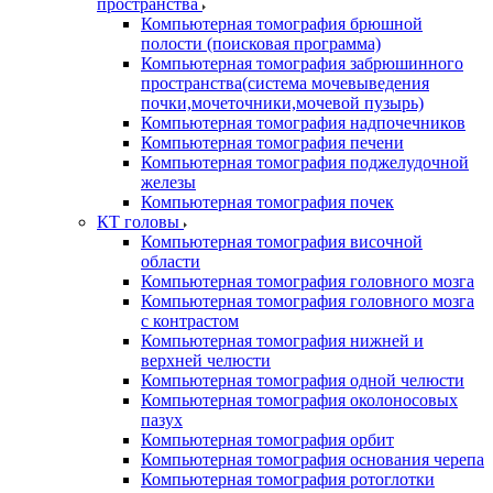
пространства
Компьютерная томография брюшной
полости (поисковая программа)
Компьютерная томография забрюшинного
пространства(система мочевыведения
почки,мочеточники,мочевой пузырь)
Компьютерная томография надпочечников
Компьютерная томография печени
Компьютерная томография поджелудочной
железы
Компьютерная томография почек
КТ головы
Компьютерная томография височной
области
Компьютерная томография головного мозга
Компьютерная томография головного мозга
с контрастом
Компьютерная томография нижней и
верхней челюсти
Компьютерная томография одной челюсти
Компьютерная томография околоносовых
пазух
Компьютерная томография орбит
Компьютерная томография основания черепа
Компьютерная томография ротоглотки