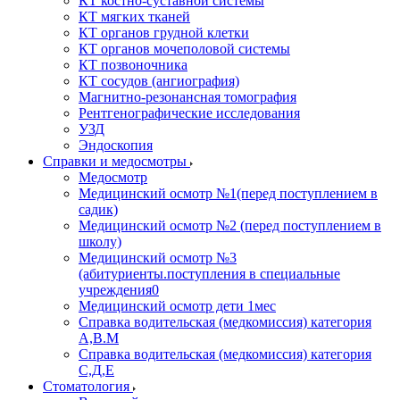
КТ костно-суставной системы
КТ мягких тканей
КТ органов грудной клетки
КТ органов мочеполовой системы
КТ позвоночника
КТ сосудов (ангиография)
Магнитно-резонансная томография
Рентгенографические исследования
УЗД
Эндоскопия
Справки и медосмотры
Медосмотр
Медицинский осмотр №1(перед поступлением в
садик)
Медицинский осмотр №2 (перед поступлением в
школу)
Медицинский осмотр №3
(абитуриенты.поступления в специальные
учреждения0
Медицинский осмотр дети 1мес
Справка водительская (медкомиссия) категория
А,В.М
Справка водительская (медкомиссия) категория
С,Д,Е
Стоматология