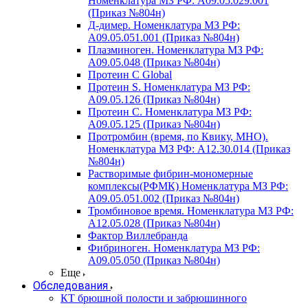
Номенклатура МЗ РФ: A09.05.029.001
(Приказ №804н)
Д-димер. Номенклатура МЗ РФ:
A09.05.051.001 (Приказ №804н)
Плазминоген. Номенклатура МЗ РФ:
A09.05.048 (Приказ №804н)
Протеин C Global
Протеин S. Номенклатура МЗ РФ:
A09.05.126 (Приказ №804н)
Протеин С. Номенклатура МЗ РФ:
A09.05.125 (Приказ №804н)
Протромбин (время, по Квику, МНО).
Номенклатура МЗ РФ: A12.30.014 (Приказ
№804н)
Растворимые фибрин-мономерные
комплексы(РФМК) Номенклатура МЗ РФ:
A09.05.051.002 (Приказ №804н)
Тромбиновое время. Номенклатура МЗ РФ:
A12.05.028 (Приказ №804н)
Фактор Виллебранда
Фибриноген. Номенклатура МЗ РФ:
A09.05.050 (Приказ №804н)
Еще
Обследования
КТ брюшной полости и забрюшинного