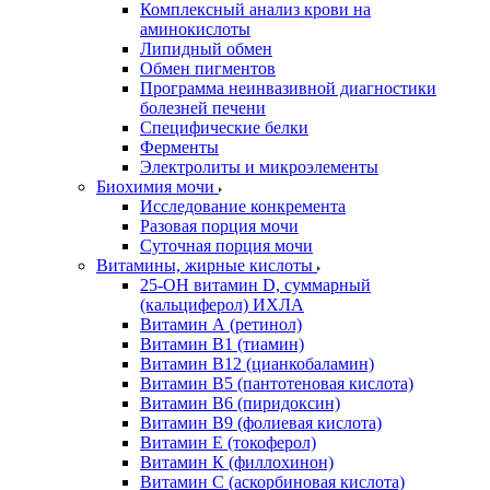
Комплексный анализ крови на
аминокислоты
Липидный обмен
Обмен пигментов
Программа неинвазивной диагностики
болезней печени
Специфические белки
Ферменты
Электролиты и микроэлементы
Биохимия мочи
Исследование конкремента
Разовая порция мочи
Суточная порция мочи
Витамины, жирные кислоты
25-OH витамин D, суммарный
(кальциферол) ИХЛА
Витамин А (ретинол)
Витамин В1 (тиамин)
Витамин В12 (цианкобаламин)
Витамин В5 (пантотеновая кислота)
Витамин В6 (пиридоксин)
Витамин В9 (фолиевая кислота)
Витамин Е (токоферол)
Витамин К (филлохинон)
Витамин С (аскорбиновая кислота)