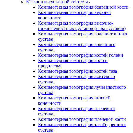
КТ костно-суставной системы
Компьютерная томография бедренной кости
Компьютерная томография верхней
конечности
Компьютерная томография височно-
нижнечелюстных суставов (пара суставов)
Компьютерная томография голеностопного
сустава
Компьютерная томография коленного
сустава
Компьютерная томография костей голени
Компьютерная томография костей
предплечья
Компьютерная томография костей таза
Компьютерная томография локтевого
сустава
Компьютерная томография лучезапястного
сустава
Компьютерная томография нижней
конечности
Компьютерная томография плечевого
сустава
Компьютерная томография плечевой кости
Компьютерная томография тазобедренного
сустава