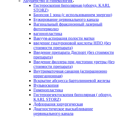
Акушерство и гинекология
Гистероскопия биполярная (оборуд. KARL
STORZ)
Биопсия 1 зона (с использованием энергии)
Бужирование цервикального канала
Вагинальный фракционный лазерный
фототермолиз
вагинопластика
Вакуум-аспирация полости матки
введение гиалуроновой кислоты НПО (без
стоимости препарата)
Введение препарата Диспорт (без стоимости
препарата)
Введение филлера при дистопии уретры (без
стоимости препарата)
Внутриматочная санация (аспирационно
ирригационная)
Вскрытие абсцесса бартолиниевой железы
Вульвоскопия
Гименопластика
Гистерорезектоскопия биполярная ( оборуд.
KARL STORZ)
Дефлорация хирургическая
Диагностическое выскабливание
цервикального канала