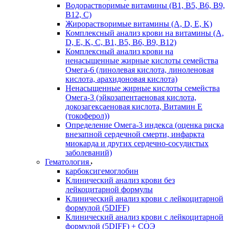
Водорастворимые витамины (B1, B5, B6, В9,
В12, С)
Жирорастворимые витамины (A, D, E, K)
Комплексный анализ крови на витамины (A,
D, E, K, C, B1, B5, B6, В9, B12)
Комплексный анализ крови на
ненасыщенные жирные кислоты семейства
Омега-6 (линолевая кислота, линоленовая
кислота, арахидоновая кислота)
Ненасыщенные жирные кислоты семейства
Омега-3 (эйкозапентаеновая кислота,
докозагексаеновая кислота, Витамин E
(токоферол))
Определение Омега-3 индекса (оценка риска
внезапной сердечной смерти, инфаркта
миокарда и других сердечно-сосудистых
заболеваний)
Гематология
карбоксигемоглобин
Клинический анализ крови без
лейкоцитарной формулы
Клинический анализ крови с лейкоцитарной
формулой (5DIFF)
Клинический анализ крови с лейкоцитарной
формулой (5DIFF) + СОЭ