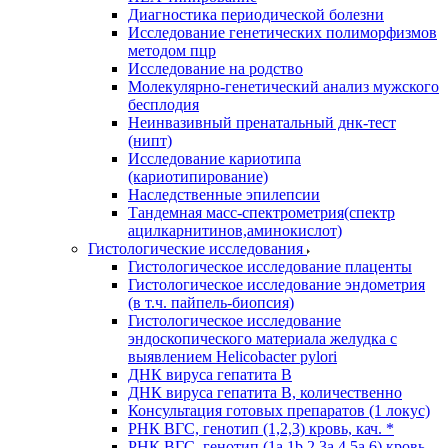
Диагностика периодической болезни
Исследование генетических полиморфизмов
методом пцр
Исследование на родство
Молекулярно-генетический анализ мужского
бесплодия
Неинвазивный пренатальный днк-тест
(нипт)
Исследование кариотипа
(кариотипирование)
Наследственные эпилепсии
Тандемная масс-спектрометрия(спектр
ацилкарнитинов,аминокислот)
Гистологические исследования
Гистологическое исследование плаценты
Гистологическое исследование эндометрия
(в т.ч. пайпель-биопсия)
Гистологическое исследование
эндоскопического материала желудка с
выявлением Helicobacter pylori
ДНК вируса гепатита B
ДНК вируса гепатита B, количественно
Консультация готовых препаратов (1 локус)
РНК ВГC, генотип (1,2,3) кровь, кач. *
РНК ВГC, генотип (1a,1b,2,3a,4,5a,6) кровь,