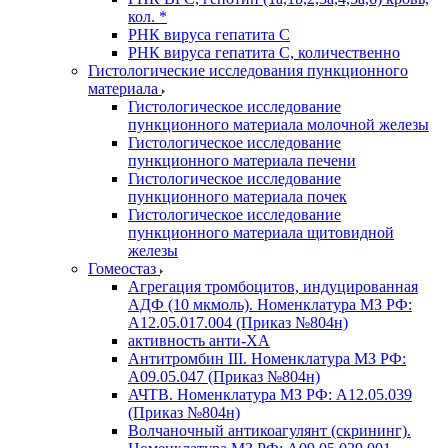
кол. *
РНК вируса гепатита C
РНК вируса гепатита C, количественно
Гистологические исследования пункционного
материала
Гистологическое исследование
пункционного материала молочной железы
Гистологическое исследование
пункционного материала печени
Гистологическое исследование
пункционного материала почек
Гистологическое исследование
пункционного материала щитовидной
железы
Гомеостаз
Агрегация тромбоцитов, индуцированная
АДФ (10 мкмоль). Номенклатура МЗ РФ:
A12.05.017.004 (Приказ №804н)
активность анти-ХА
Антитромбин III. Номенклатура МЗ РФ:
A09.05.047 (Приказ №804н)
АЧТВ. Номенклатура МЗ РФ: A12.05.039
(Приказ №804н)
Волчаночный антикоагулянт (скрининг).