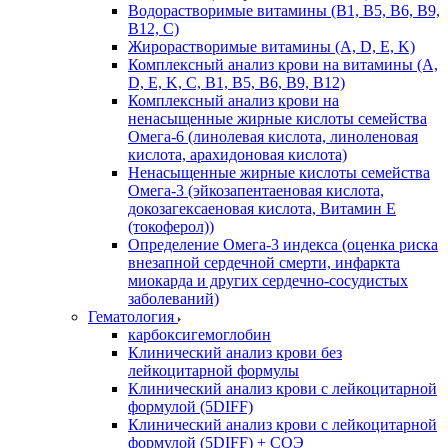
Водорастворимые витамины (B1, B5, B6, В9,
В12, С)
Жирорастворимые витамины (A, D, E, K)
Комплексный анализ крови на витамины (A,
D, E, K, C, B1, B5, B6, В9, B12)
Комплексный анализ крови на
ненасыщенные жирные кислоты семейства
Омега-6 (линолевая кислота, линоленовая
кислота, арахидоновая кислота)
Ненасыщенные жирные кислоты семейства
Омега-3 (эйкозапентаеновая кислота,
докозагексаеновая кислота, Витамин E
(токоферол))
Определение Омега-3 индекса (оценка риска
внезапной сердечной смерти, инфаркта
миокарда и других сердечно-сосудистых
заболеваний)
Гематология
карбоксигемоглобин
Клинический анализ крови без
лейкоцитарной формулы
Клинический анализ крови с лейкоцитарной
формулой (5DIFF)
Клинический анализ крови с лейкоцитарной
формулой (5DIFF) + СОЭ