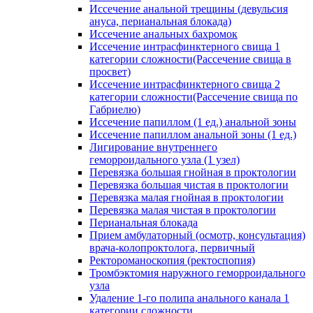
Иссечение анальной трещины (девульсия
ануса, перианальная блокада)
Иссечение анальных бахромок
Иссечение интрасфинктерного свища 1
категории сложности(Рассечение свища в
просвет)
Иссечение интрасфинктерного свища 2
категории сложности(Рассечение свища по
Габриелю)
Иссечение папиллом (1 ед.) анальной зоны
Иссечение папиллом анальной зоны (1 ед.)
Лигирование внутреннего
геморроидального узла (1 узел)
Перевязка большая гнойная в проктологии
Перевязка большая чистая в проктологии
Перевязка малая гнойная в проктологии
Перевязка малая чистая в проктологии
Перианальная блокада
Прием амбулаторный (осмотр, консультация)
врача-колопроктолога, первичный
Ректороманоскопия (ректоспопия)
Тромбэктомия наружного геморроидального
узла
Удаление 1-го полипа анального канала 1
категории сложности