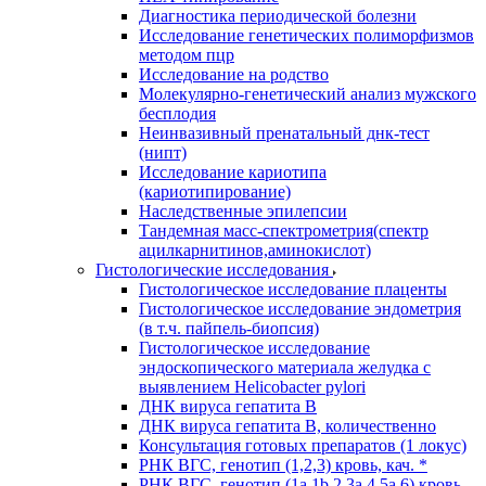
Диагностика периодической болезни
Исследование генетических полиморфизмов
методом пцр
Исследование на родство
Молекулярно-генетический анализ мужского
бесплодия
Неинвазивный пренатальный днк-тест
(нипт)
Исследование кариотипа
(кариотипирование)
Наследственные эпилепсии
Тандемная масс-спектрометрия(спектр
ацилкарнитинов,аминокислот)
Гистологические исследования
Гистологическое исследование плаценты
Гистологическое исследование эндометрия
(в т.ч. пайпель-биопсия)
Гистологическое исследование
эндоскопического материала желудка с
выявлением Helicobacter pylori
ДНК вируса гепатита B
ДНК вируса гепатита B, количественно
Консультация готовых препаратов (1 локус)
РНК ВГC, генотип (1,2,3) кровь, кач. *
РНК ВГC, генотип (1a,1b,2,3a,4,5a,6) кровь,