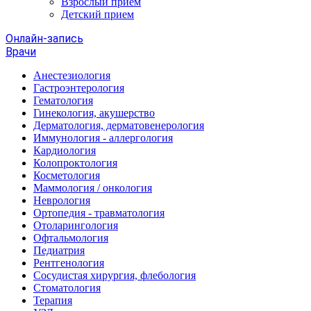
Взрослый прием
Детский прием
Онлайн-запись
Врачи
Анестезиология
Гастроэнтерология
Гематология
Гинекология, акушерство
Дерматология, дерматовенерология
Иммунология - аллергология
Кардиология
Колопроктология
Косметология
Маммология / онкология
Неврология
Ортопедия - травматология
Отоларингология
Офтальмология
Педиатрия
Рентгенология
Сосудистая хирургия, флебология
Стоматология
Терапия