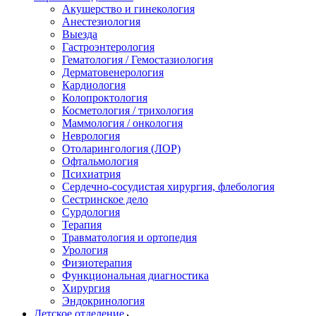
Акушерство и гинекология
Анестезиология
Выезда
Гастроэнтерология
Гематология / Гемостазиология
Дерматовенерология
Кардиология
Колопроктология
Косметология / трихология
Маммология / онкология
Неврология
Отоларингология (ЛОР)
Офтальмология
Психиатрия
Сердечно-сосудистая хирургия, флебология
Сестринское дело
Сурдология
Терапия
Травматология и ортопедия
Урология
Физиотерапия
Функциональная диагностика
Хирургия
Эндокринология
Детское отделение