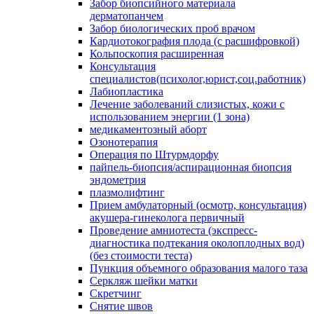
Забор биопсийного материала
дерматопанчем
Забор биологических проб врачом
Кардиотокография плода (с расшифровкой)
Кольпоскопия расширенная
Консультация
специалистов(психолог,юрист,соц.работник)
Лабиопластика
Лечение заболеваний слизистых, кожи с
использованием энергии (1 зона)
медикаментозный аборт
Озонотерапия
Операция по Штурмдорфу
пайпель-биопсия/аспирационная биопсия
эндометрия
плазмолифтинг
Прием амбулаторный (осмотр, консультация)
акушера-гинеколога первичный
Проведение амниотеста (экспресс-
диагностика подтекания околоплодных вод)
(без стоимости теста)
Пункция объемного образования малого таза
Серкляж шейки матки
Скретчинг
Снятие швов