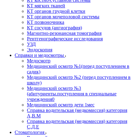
КТ костно-суставной системы
КТ мягких тканей
КТ органов грудной клетки
КТ органов мочеполовой системы
КТ позвоночника
КТ сосудов (ангиография)
Магнитно-резонансная томография
Рентгенографические исследования
УЗД
Эндоскопия
Справки и медосмотры
Медосмотр
Медицинский осмотр №1(перед поступлением в
садик)
Медицинский осмотр №2 (перед поступлением в
школу)
Медицинский осмотр №3
(абитуриенты.поступления в специальные
учреждения0
Медицинский осмотр дети 1мес
Справка водительская (медкомиссия) категория
А,В.М
Справка водительская (медкомиссия) категория
С,Д,Е
Стоматология