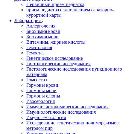
Первичный приём педиатра
прием педиатра с заполнением санаторно-
курортной карты
Лаборатория
Аллергология
Биохимия крови
Биохимия мочи
Витамины, жирные кислоты
Гематология
Гемостаз
Генетическое исследование
Гистологические исследования
Гистологические исследования пункционного
материала
Гомеостаз
Гормоны крови
Гормоны мочи
Гормоны слюны
Изосерология
Иммуногистохимические исследования
Имуннологические исследования
Имуногематология
Исследование генетических полиморфизмов
методом пцр
Коммерческие профили