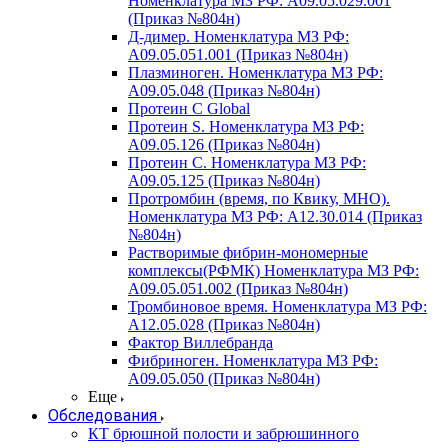
Номенклатура МЗ РФ: A09.05.029.001
(Приказ №804н)
Д-димер. Номенклатура МЗ РФ:
A09.05.051.001 (Приказ №804н)
Плазминоген. Номенклатура МЗ РФ:
A09.05.048 (Приказ №804н)
Протеин C Global
Протеин S. Номенклатура МЗ РФ:
A09.05.126 (Приказ №804н)
Протеин С. Номенклатура МЗ РФ:
A09.05.125 (Приказ №804н)
Протромбин (время, по Квику, МНО).
Номенклатура МЗ РФ: A12.30.014 (Приказ
№804н)
Растворимые фибрин-мономерные
комплексы(РФМК) Номенклатура МЗ РФ:
A09.05.051.002 (Приказ №804н)
Тромбиновое время. Номенклатура МЗ РФ:
A12.05.028 (Приказ №804н)
Фактор Виллебранда
Фибриноген. Номенклатура МЗ РФ:
A09.05.050 (Приказ №804н)
Еще
Обследования
КТ брюшной полости и забрюшинного