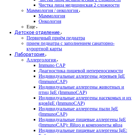
Чистка лица медицинская 2 сложности
Маммология / онкология
Маммология
Онкология
Еще
Детское отделение
Первичный приём педиатра
прием педиатра с заполнением санаторно-
курортной карты
Лаборатория
Аллергология
Immuno CAP
Диагностика пищевой непереносимости
Индивидуальные аллергены деревьев IgE
(ImmunoCAP)
Индивидуальные аллергены животных и
птиц IgE (ImmunoCAP)
Индивидуальные аллергены насекомых и их
ядовIgE (ImmunoCAP)
Индивидуальные аллергены пыли IgE
(ImmunoCAP)
Индивидуальные пищевые аллергены IgE
(ImmunoCAP): Яйцо и компоненты яйца
Индивидуальные пищевые аллергены IgE: