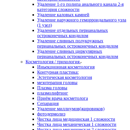
Удаление 1-го полипа анального канала 2-я
категория сложности
Удаление каловых камней
Удаление наружного геморроидального узла
(1 узел)
Удаление отдельных перианальных
остроконечных кондилом
Удаление сливных полукружных
перианальных остроконечных кондилом
Удаление сливных циркулярных
перианальных остроконечных кондилом
Косметология / трихология
Иньекционная косметология
Контурная пластика:
Эстетическая косметология
мезотерапия головы
Плазма головы
плазмолифтинг
Приём врача косметолога
Сепарация
Удаление миллиумов(жировиков)
фотодермолиз
Чистка лица медицинская 1 сложности
Чистка лица механическая 1 сложности
Чистка лица механическая 2 сложности