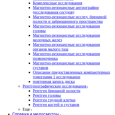
Комплексные исследования
Магнитно-резонансные ангиографии
(исследования сосудов)
Магнитно-резонансные исслед. брюшной
полости и забрюшинного пространства
Магнитно-резонансные исследования
головы
Магнитно-резонансные исследования
молочных желез
Магнитно-резонансные исследования
органов малого таза
Магнитно-резонансные исследования
позвоночника
Магнитно-резонансные исследования
суставов
Описание предоставленных компьютерных
томограмм 1 исследование
повторная запись диска
Рентгенографические исследования
Рентген брюшной полости
Рентген головы
Рентген грудной клетки
Рентген костей и суставов
Еще
Справки и медосмотры