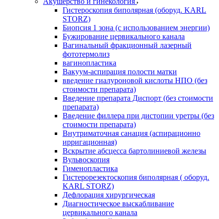
Акушерство и гинекология
Гистероскопия биполярная (оборуд. KARL
STORZ)
Биопсия 1 зона (с использованием энергии)
Бужирование цервикального канала
Вагинальный фракционный лазерный
фототермолиз
вагинопластика
Вакуум-аспирация полости матки
введение гиалуроновой кислоты НПО (без
стоимости препарата)
Введение препарата Диспорт (без стоимости
препарата)
Введение филлера при дистопии уретры (без
стоимости препарата)
Внутриматочная санация (аспирационно
ирригационная)
Вскрытие абсцесса бартолиниевой железы
Вульвоскопия
Гименопластика
Гистерорезектоскопия биполярная ( оборуд.
KARL STORZ)
Дефлорация хирургическая
Диагностическое выскабливание
цервикального канала