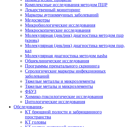
Комплексные исследования методом ПЦР
Лекарственный мониторинг
Маркеры аутоиммунных заболеваний
Медосмотры
Микробиологические исследования
Микроскопические исследования
Молекулярная (днк/рнк) диагностика методом пцр
(кровь)
Молекулярная (днк/рнк) диагностика методом пцр,
кал
Молекулярная диагностика методом nasba
Общеклинические исследования
Программы пренатального скрининга
Серологические маркеры инфекционных
заболеваний
Тяжелые металлы и микроэлементы
Тяжелые металы и микроэлементы
ФБУЗ
Химико-токсилогические исследования
Цитологические исследования
Обследования
КТ брюшной полости и забрюшинного
пространства
КТ головы