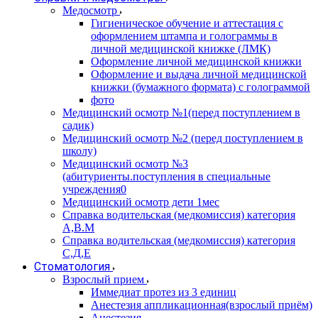
Медосмотр
Гигиеническое обучение и аттестация с
оформлением штампа и голограммы в
личной медицинской книжке (ЛМК)
Оформление личной медицинской книжки
Оформление и выдача личной медицинской
книжки (бумажного формата) с голограммой
фото
Медицинский осмотр №1(перед поступлением в
садик)
Медицинский осмотр №2 (перед поступлением в
школу)
Медицинский осмотр №3
(абитуриенты.поступления в специальные
учреждения0
Медицинский осмотр дети 1мес
Справка водительская (медкомиссия) категория
А,В.М
Справка водительская (медкомиссия) категория
С,Д,Е
Стоматология
Взрослый прием
Иммедиат протез из 3 единиц
Анестезия аппликационная(взрослый приём)
Анестезия