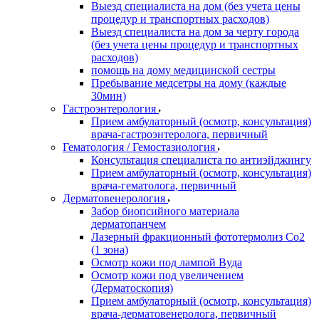
Выезд специалиста на дом (без учета цены
процедур и транспортных расходов)
Выезд специалиста на дом за черту города
(без учета цены процедур и транспортных
расходов)
помощь на дому медицинской сестры
Пребывание медсетры на дому (каждые
30мин)
Гастроэнтерология
Прием амбулаторный (осмотр, консультация)
врача-гастроэнтеролога, первичный
Гематология / Гемостазиология
Консультация специалиста по антиэйджингу
Прием амбулаторный (осмотр, консультация)
врача-гематолога, первичный
Дерматовенерология
Забор биопсийного материала
дерматопанчем
Лазерный фракционный фототермолиз Со2
(1 зона)
Осмотр кожи под лампой Вуда
Осмотр кожи под увеличением
(Дерматоскопия)
Прием амбулаторный (осмотр, консультация)
врача-дерматовенеролога, первичный