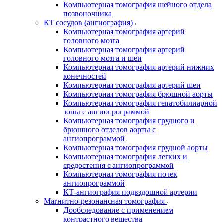
Компьютерная томография шейного отдела
позвоночника
КТ сосудов (ангиография)
Компьютерная томография артерий
головного мозга
Компьютерная томография артерий
головного мозга и шеи
Компьютерная томография артерий нижних
конечностей
Компьютерная томография артерий шеи
Компьютерная томография брюшной аорты
Компьютерная томография гепатобилиарной
зоны с ангиопрограммой
Компьютерная томография грудного и
брюшного отделов аорты с
ангиопрограммой
Компьютерная томография грудной аорты
Компьютерная томография легких и
средостения с ангиопрограммой
Компьютерная томография почек
ангиопрограммой
КТ-ангиография подвздошной артерии
Магнитно-резонансная томография
Дообследование с применением
контрастного вещества