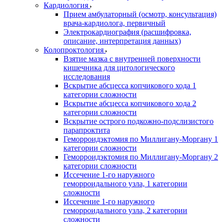
Кардиология
Прием амбулаторный (осмотр, консультация)
врача-кардиолога, первичный
Электрокардиография (расшифровка,
описание, интерпретация данных)
Колопроктология
Взятие мазка с внутренней поверхности
кишечника для цитологического
исследования
Вскрытие абсцесса копчикового хода 1
категории сложности
Вскрытие абсцесса копчикового хода 2
категории сложности
Вскрытие острого подкожно-подслизистого
парапроктита
Геморроидэктомия по Миллигану-Моргану 1
категории сложности
Геморроидэктомия по Миллигану-Моргану 2
категории сложности
Иссечение 1-го наружного
геморроидального узла, 1 категории
сложности
Иссечение 1-го наружного
геморроидального узла, 2 категории
сложности