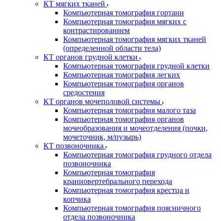
КТ мягких тканей
Компьютерная томография гортани
Компьютерная томография мягких с
контрастированием
Компьютерная томография мягких тканей
(определенной области тела)
КТ органов грудной клетки
Компьютерная томография грудной клетки
Компьютерная томография легких
Компьютерная томография органов
средостения
КТ органов мочеполовой системы
Компьютерная томография малого таза
Компьютерная томография органов
мочеобразования и мочеотделения (почки,
мочеточник, м/пузырь)
КТ позвоночника
Компьютерная томография грудного отдела
позвоночника
Компьютерная томография
краниовертебрального перехода
Компьютерная томография крестца и
копчика
Компьютерная томография поясничного
отдела позвоночника