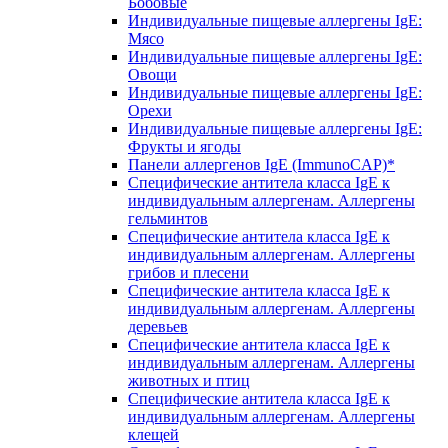
Бобовые
Индивидуальные пищевые аллергены IgE:
Мясо
Индивидуальные пищевые аллергены IgE:
Овощи
Индивидуальные пищевые аллергены IgE:
Орехи
Индивидуальные пищевые аллергены IgE:
Фрукты и ягоды
Панели аллергенов IgE (ImmunoCAP)*
Специфические антитела класса IgE к
индивидуальным аллергенам. Аллергены
гельминтов
Специфические антитела класса IgE к
индивидуальным аллергенам. Аллергены
грибов и плесени
Специфические антитела класса IgE к
индивидуальным аллергенам. Аллергены
деревьев
Специфические антитела класса IgE к
индивидуальным аллергенам. Аллергены
животных и птиц
Специфические антитела класса IgE к
индивидуальным аллергенам. Аллергены
клещей