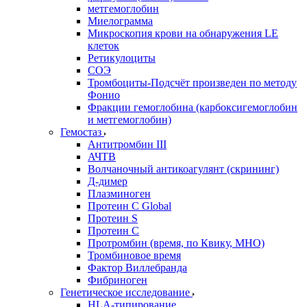
метгемоглобин
Миелограмма
Микроскопия крови на обнаружения LE
клеток
Ретикулоциты
СОЭ
Тромбоциты-Подсчёт произведен по методу
Фонио
Фракции гемоглобина (карбоксигемоглобин
и метгемоглобин)
Гемостаз
Антитромбин III
АЧТВ
Волчаночный антикоагулянт (скрининг)
Д-димер
Плазминоген
Протеин C Global
Протеин S
Протеин С
Протромбин (время, по Квику, МНО)
Тромбиновое время
Фактор Виллебранда
Фибриноген
Генетическое исследование
HLA-типирование