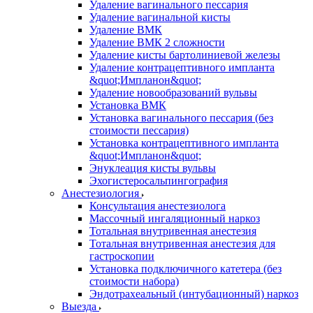
Удаление вагинального пессария
Удаление вагинальной кисты
Удаление ВМК
Удаление ВМК 2 сложности
Удаление кисты бартолиниевой железы
Удаление контрацептивного импланта
&quot;Импланон&quot;
Удаление новообразований вульвы
Установка ВМК
Установка вагинального пессария (без
стоимости пессария)
Установка контрацептивного импланта
&quot;Импланон&quot;
Энуклеация кисты вульвы
Эхогистеросальпингография
Анестезиология
Консультация анестезиолога
Массочный ингаляционный наркоз
Тотальная внутривенная анестезия
Тотальная внутривенная анестезия для
гастроскопии
Установка подключичного катетера (без
стоимости набора)
Эндотрахеальный (интубационный) наркоз
Выезда