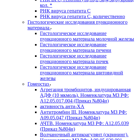
кол. *
РНК вируса гепатита C
РНК вируса гепатита C, количественно
Гистологические исследования пункционного
материала
Гистологическое исследование
пункционного материала молочной железы
Гистологическое исследование
пункционного материала печени
Гистологическое исследование
пункционного материала почек
Гистологическое исследование
пункционного материала щитовидной
железы
Гомеостаз
Агрегация тромбоцитов, индуцированная
АДФ (10 мкмоль). Номенклатура МЗ РФ:
A12.05.017.004 (Приказ №804н)
активность анти-ХА
Антитромбин III. Номенклатура МЗ РФ:
A09.05.047 (Приказ №804н)
АЧТВ. Номенклатура МЗ РФ: A12.05.039
(Приказ №804н)
Волчаночный антикоагулянт (скрининг).