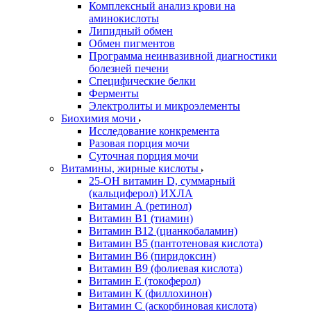
Комплексный анализ крови на
аминокислоты
Липидный обмен
Обмен пигментов
Программа неинвазивной диагностики
болезней печени
Специфические белки
Ферменты
Электролиты и микроэлементы
Биохимия мочи
Исследование конкремента
Разовая порция мочи
Суточная порция мочи
Витамины, жирные кислоты
25-OH витамин D, суммарный
(кальциферол) ИХЛА
Витамин А (ретинол)
Витамин В1 (тиамин)
Витамин В12 (цианкобаламин)
Витамин В5 (пантотеновая кислота)
Витамин В6 (пиридоксин)
Витамин В9 (фолиевая кислота)
Витамин Е (токоферол)
Витамин К (филлохинон)
Витамин С (аскорбиновая кислота)