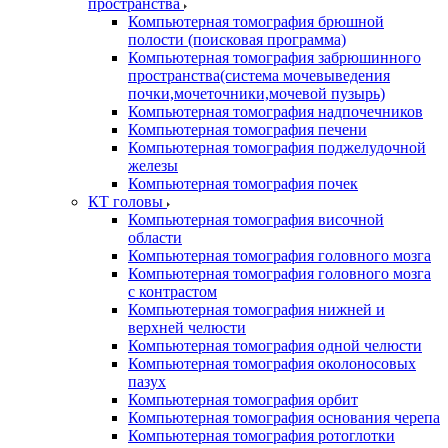
пространства
Компьютерная томография брюшной
полости (поисковая программа)
Компьютерная томография забрюшинного
пространства(система мочевыведения
почки,мочеточники,мочевой пузырь)
Компьютерная томография надпочечников
Компьютерная томография печени
Компьютерная томография поджелудочной
железы
Компьютерная томография почек
КТ головы
Компьютерная томография височной
области
Компьютерная томография головного мозга
Компьютерная томография головного мозга
с контрастом
Компьютерная томография нижней и
верхней челюсти
Компьютерная томография одной челюсти
Компьютерная томография околоносовых
пазух
Компьютерная томография орбит
Компьютерная томография основания черепа
Компьютерная томография ротоглотки