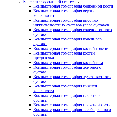
КТ костно-суставной системы
Компьютерная томография бедренной кости
Компьютерная томография верхней
конечности
Компьютерная томография височно-
нижнечелюстных суставов (пара суставов)
Компьютерная томография голеностопного
сустава
Компьютерная томография коленного
сустава
Компьютерная томография костей голени
Компьютерная томография костей
предплечья
Компьютерная томография костей таза
Компьютерная томография локтевого
сустава
Компьютерная томография лучезапястного
сустава
Компьютерная томография нижней
конечности
Компьютерная томография плечевого
сустава
Компьютерная томография плечевой кости
Компьютерная томография тазобедренного
сустава