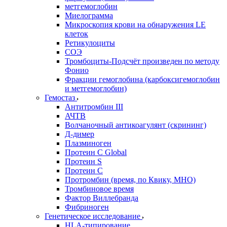
метгемоглобин
Миелограмма
Микроскопия крови на обнаружения LE
клеток
Ретикулоциты
СОЭ
Тромбоциты-Подсчёт произведен по методу
Фонио
Фракции гемоглобина (карбоксигемоглобин
и метгемоглобин)
Гемостаз
Антитромбин III
АЧТВ
Волчаночный антикоагулянт (скрининг)
Д-димер
Плазминоген
Протеин C Global
Протеин S
Протеин С
Протромбин (время, по Квику, МНО)
Тромбиновое время
Фактор Виллебранда
Фибриноген
Генетическое исследование
HLA-типирование