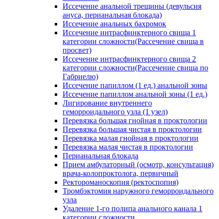
Иссечение анальной трещины (девульсия
ануса, перианальная блокада)
Иссечение анальных бахромок
Иссечение интрасфинктерного свища 1
категории сложности(Рассечение свища в
просвет)
Иссечение интрасфинктерного свища 2
категории сложности(Рассечение свища по
Габриелю)
Иссечение папиллом (1 ед.) анальной зоны
Иссечение папиллом анальной зоны (1 ед.)
Лигирование внутреннего
геморроидального узла (1 узел)
Перевязка большая гнойная в проктологии
Перевязка большая чистая в проктологии
Перевязка малая гнойная в проктологии
Перевязка малая чистая в проктологии
Перианальная блокада
Прием амбулаторный (осмотр, консультация)
врача-колопроктолога, первичный
Ректороманоскопия (ректоспопия)
Тромбэктомия наружного геморроидального
узла
Удаление 1-го полипа анального канала 1
категории сложности