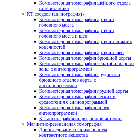
Компьютерная томография шейного отдела
позвоночника
КТ сосудов (ангиография)
Компьютерная томография артерий
головного мозга
Компьютерная томография артерий
головного мозга и шеи
Компьютерная томография артерий нижних
конечностей
Компьютерная томография артерий шеи
Компьютерная томография брюшной аорты
Компьютерная томография гепатобилиарной
зоны с ангиопрограммой
Компьютерная томография грудного и
брюшного отделов аорты с
ангиопрограммой
Компьютерная томография грудной аорты
Компьютерная томография легких и
средостения с ангиопрограммой
Компьютерная томография почек
ангиопрограммой
КТ-ангиография подвздошной артерии
Магнитно-резонансная томография
Дообследование с применением
контрастного вещества