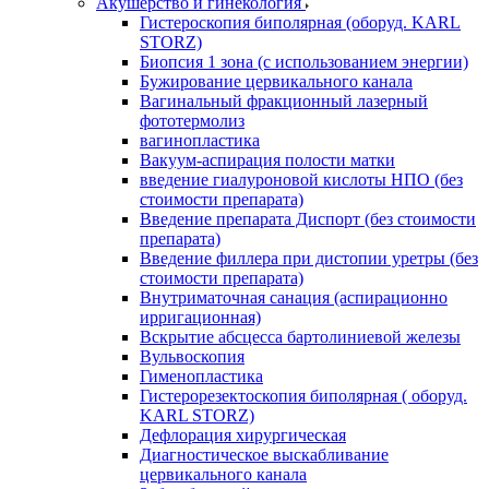
Акушерство и гинекология
Гистероскопия биполярная (оборуд. KARL
STORZ)
Биопсия 1 зона (с использованием энергии)
Бужирование цервикального канала
Вагинальный фракционный лазерный
фототермолиз
вагинопластика
Вакуум-аспирация полости матки
введение гиалуроновой кислоты НПО (без
стоимости препарата)
Введение препарата Диспорт (без стоимости
препарата)
Введение филлера при дистопии уретры (без
стоимости препарата)
Внутриматочная санация (аспирационно
ирригационная)
Вскрытие абсцесса бартолиниевой железы
Вульвоскопия
Гименопластика
Гистерорезектоскопия биполярная ( оборуд.
KARL STORZ)
Дефлорация хирургическая
Диагностическое выскабливание
цервикального канала