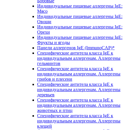
Бобовые
Индивидуальные пищевые аллергены IgE:
Мясо
Индивидуальные пищевые аллергены IgE:
Овощи
Индивидуальные пищевые аллергены IgE:
Орехи
Индивидуальные пищевые аллергены IgE:
Фрукты и ягоды
Панели аллергенов IgE (ImmunoCAP)*
Специфические антитела класса IgE к
индивидуальным аллергенам. Аллергены
гельминтов
Специфические антитела класса IgE к
индивидуальным аллергенам. Аллергены
грибов и плесени
Специфические антитела класса IgE к
индивидуальным аллергенам. Аллергены
деревьев
Специфические антитела класса IgE к
индивидуальным аллергенам. Аллергены
животных и птиц
Специфические антитела класса IgE к
индивидуальным аллергенам. Аллергены
клещей