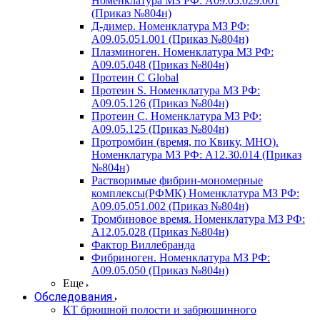
Номенклатура МЗ РФ: A09.05.029.001
(Приказ №804н)
Д-димер. Номенклатура МЗ РФ:
A09.05.051.001 (Приказ №804н)
Плазминоген. Номенклатура МЗ РФ:
A09.05.048 (Приказ №804н)
Протеин C Global
Протеин S. Номенклатура МЗ РФ:
A09.05.126 (Приказ №804н)
Протеин С. Номенклатура МЗ РФ:
A09.05.125 (Приказ №804н)
Протромбин (время, по Квику, МНО).
Номенклатура МЗ РФ: A12.30.014 (Приказ
№804н)
Растворимые фибрин-мономерные
комплексы(РФМК) Номенклатура МЗ РФ:
A09.05.051.002 (Приказ №804н)
Тромбиновое время. Номенклатура МЗ РФ:
A12.05.028 (Приказ №804н)
Фактор Виллебранда
Фибриноген. Номенклатура МЗ РФ:
A09.05.050 (Приказ №804н)
Еще
Обследования
КТ брюшной полости и забрюшинного