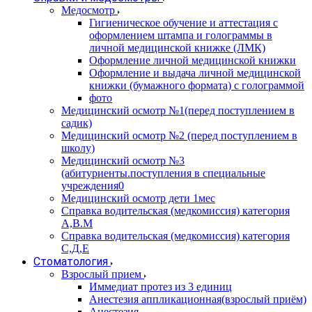
Медосмотр
Гигиеническое обучение и аттестация с
оформлением штампа и голограммы в
личной медицинской книжке (ЛМК)
Оформление личной медицинской книжки
Оформление и выдача личной медицинской
книжки (бумажного формата) с голограммой
фото
Медицинский осмотр №1(перед поступлением в
садик)
Медицинский осмотр №2 (перед поступлением в
школу)
Медицинский осмотр №3
(абитуриенты.поступления в специальные
учреждения0
Медицинский осмотр дети 1мес
Справка водительская (медкомиссия) категория
А,В.М
Справка водительская (медкомиссия) категория
С,Д,Е
Стоматология
Взрослый прием
Иммедиат протез из 3 единиц
Анестезия аппликационная(взрослый приём)
Анестезия