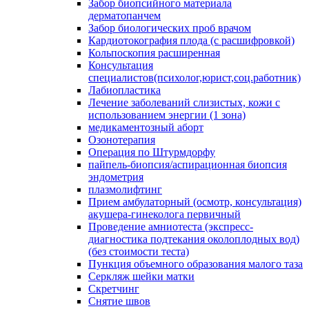
Забор биопсийного материала
дерматопанчем
Забор биологических проб врачом
Кардиотокография плода (с расшифровкой)
Кольпоскопия расширенная
Консультация
специалистов(психолог,юрист,соц.работник)
Лабиопластика
Лечение заболеваний слизистых, кожи с
использованием энергии (1 зона)
медикаментозный аборт
Озонотерапия
Операция по Штурмдорфу
пайпель-биопсия/аспирационная биопсия
эндометрия
плазмолифтинг
Прием амбулаторный (осмотр, консультация)
акушера-гинеколога первичный
Проведение амниотеста (экспресс-
диагностика подтекания околоплодных вод)
(без стоимости теста)
Пункция объемного образования малого таза
Серкляж шейки матки
Скретчинг
Снятие швов