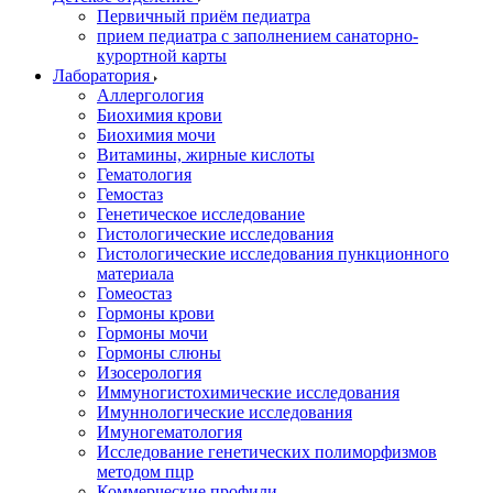
Первичный приём педиатра
прием педиатра с заполнением санаторно-
курортной карты
Лаборатория
Аллергология
Биохимия крови
Биохимия мочи
Витамины, жирные кислоты
Гематология
Гемостаз
Генетическое исследование
Гистологические исследования
Гистологические исследования пункционного
материала
Гомеостаз
Гормоны крови
Гормоны мочи
Гормоны слюны
Изосерология
Иммуногистохимические исследования
Имуннологические исследования
Имуногематология
Исследование генетических полиморфизмов
методом пцр
Коммерческие профили