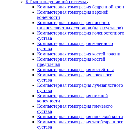
КТ костно-суставной системы
Компьютерная томография бедренной кости
Компьютерная томография верхней
конечности
Компьютерная томография височно-
нижнечелюстных суставов (пара суставов)
Компьютерная томография голеностопного
сустава
Компьютерная томография коленного
сустава
Компьютерная томография костей голени
Компьютерная томография костей
предплечья
Компьютерная томография костей таза
Компьютерная томография локтевого
сустава
Компьютерная томография лучезапястного
сустава
Компьютерная томография нижней
конечности
Компьютерная томография плечевого
сустава
Компьютерная томография плечевой кости
Компьютерная томография тазобедренного
сустава