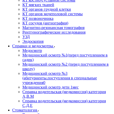
КТ костно-суставной системы
КТ мягких тканей
КТ органов грудной клетки
КТ органов мочеполовой системы
КТ позвоночника
КТ сосудов (ангиография)
Магнитно-резонансная томография
Рентгенографические исследования
УЗД
Эндоскопия
Справки и медосмотры
Медосмотр
Медицинский осмотр №1(перед поступлением в
садик)
Медицинский осмотр №2 (перед поступлением в
школу)
Медицинский осмотр №3
(абитуриенты.поступления в специальные
учреждения0
Медицинский осмотр дети 1мес
Справка водительская (медкомиссия) категория
А,В.М
Справка водительская (медкомиссия) категория
С,Д,Е
Стоматология