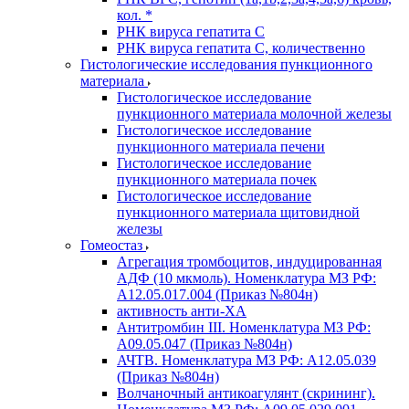
кол. *
РНК вируса гепатита C
РНК вируса гепатита C, количественно
Гистологические исследования пункционного
материала
Гистологическое исследование
пункционного материала молочной железы
Гистологическое исследование
пункционного материала печени
Гистологическое исследование
пункционного материала почек
Гистологическое исследование
пункционного материала щитовидной
железы
Гомеостаз
Агрегация тромбоцитов, индуцированная
АДФ (10 мкмоль). Номенклатура МЗ РФ:
A12.05.017.004 (Приказ №804н)
активность анти-ХА
Антитромбин III. Номенклатура МЗ РФ:
A09.05.047 (Приказ №804н)
АЧТВ. Номенклатура МЗ РФ: A12.05.039
(Приказ №804н)
Волчаночный антикоагулянт (скрининг).