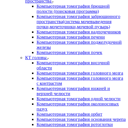
пространства
Компьютерная томография брюшной
полости (поисковая программа)
Компьютерная томография забрюшинного
пространства(система мочевыведения
почки,мочеточники,мочевой пузырь)
Компьютерная томография надпочечников
Компьютерная томография печени
Компьютерная томография поджелудочной
железы
Компьютерная томография почек
КТ головы
Компьютерная томография височной
области
Компьютерная томография головного мозга
Компьютерная томография головного мозга
с контрастом
Компьютерная томография нижней и
верхней челюсти
Компьютерная томография одной челюсти
Компьютерная томография околоносовых
пазух
Компьютерная томография орбит
Компьютерная томография основания черепа
Компьютерная томография ротоглотки