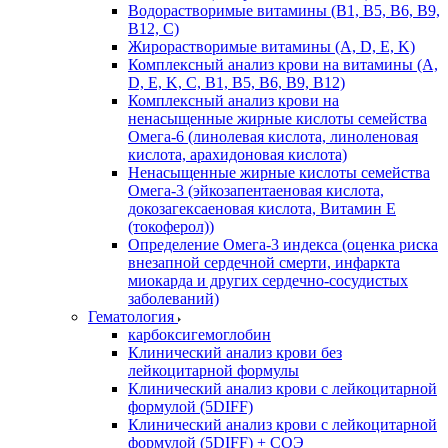
Водорастворимые витамины (B1, B5, B6, В9,
В12, С)
Жирорастворимые витамины (A, D, E, K)
Комплексный анализ крови на витамины (A,
D, E, K, C, B1, B5, B6, В9, B12)
Комплексный анализ крови на
ненасыщенные жирные кислоты семейства
Омега-6 (линолевая кислота, линоленовая
кислота, арахидоновая кислота)
Ненасыщенные жирные кислоты семейства
Омега-3 (эйкозапентаеновая кислота,
докозагексаеновая кислота, Витамин E
(токоферол))
Определение Омега-3 индекса (оценка риска
внезапной сердечной смерти, инфаркта
миокарда и других сердечно-сосудистых
заболеваний)
Гематология
карбоксигемоглобин
Клинический анализ крови без
лейкоцитарной формулы
Клинический анализ крови с лейкоцитарной
формулой (5DIFF)
Клинический анализ крови с лейкоцитарной
формулой (5DIFF) + СОЭ