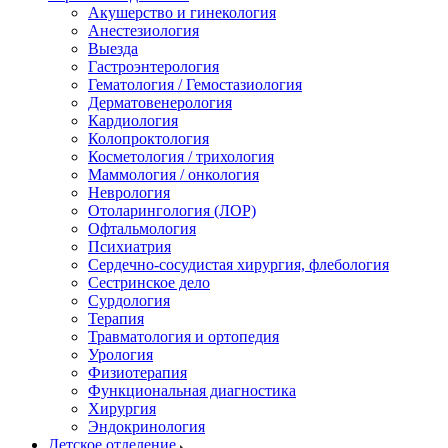
Акушерство и гинекология
Анестезиология
Выезда
Гастроэнтерология
Гематология / Гемостазиология
Дерматовенерология
Кардиология
Колопроктология
Косметология / трихология
Маммология / онкология
Неврология
Отоларингология (ЛОР)
Офтальмология
Психиатрия
Сердечно-сосудистая хирургия, флебология
Сестринское дело
Сурдология
Терапия
Травматология и ортопедия
Урология
Физиотерапия
Функциональная диагностика
Хирургия
Эндокринология
Детское отделение