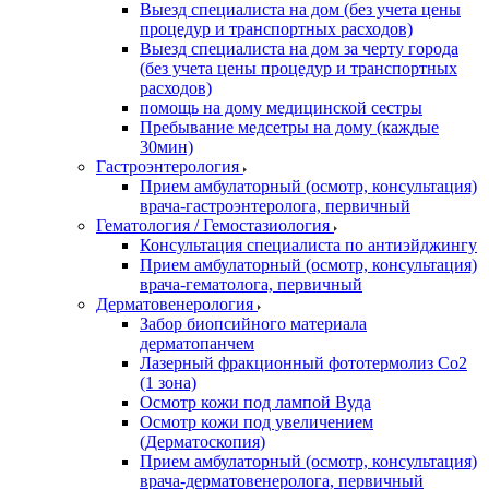
Выезд специалиста на дом (без учета цены
процедур и транспортных расходов)
Выезд специалиста на дом за черту города
(без учета цены процедур и транспортных
расходов)
помощь на дому медицинской сестры
Пребывание медсетры на дому (каждые
30мин)
Гастроэнтерология
Прием амбулаторный (осмотр, консультация)
врача-гастроэнтеролога, первичный
Гематология / Гемостазиология
Консультация специалиста по антиэйджингу
Прием амбулаторный (осмотр, консультация)
врача-гематолога, первичный
Дерматовенерология
Забор биопсийного материала
дерматопанчем
Лазерный фракционный фототермолиз Со2
(1 зона)
Осмотр кожи под лампой Вуда
Осмотр кожи под увеличением
(Дерматоскопия)
Прием амбулаторный (осмотр, консультация)
врача-дерматовенеролога, первичный