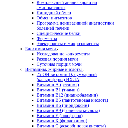
Комплексный анализ крови на
аминокислоты
Липидный обмен
Обмен пигментов
Программа неинвазивной диагностики
болезней печени
Специфические белки
Ферменты
Электролиты и микроэлементы
Биохимия мочи
Исследование конкремента
Разовая порция мочи
Суточная порция мочи
Витамины, жирные кислоты
25-OH витамин D, суммарный
(кальциферол) ИХЛА
Витамин А (ретинол)
Витамин В1 (тиамин)
Витамин В12 (цианкобаламин)
Витамин В5 (пантотеновая кислота)
Витамин В6 (пиридоксин)
Витамин В9 (фолиевая кислота)
Витамин Е (токоферол)
Витамин К (филлохинон)
Витамин С (аскорбиновая кислота)