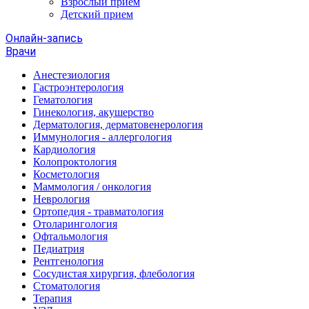
Взрослый прием
Детский прием
Онлайн-запись
Врачи
Анестезиология
Гастроэнтерология
Гематология
Гинекология, акушерство
Дерматология, дерматовенерология
Иммунология - аллергология
Кардиология
Колопроктология
Косметология
Маммология / онкология
Неврология
Ортопедия - травматология
Отоларингология
Офтальмология
Педиатрия
Рентгенология
Сосудистая хирургия, флебология
Стоматология
Терапия