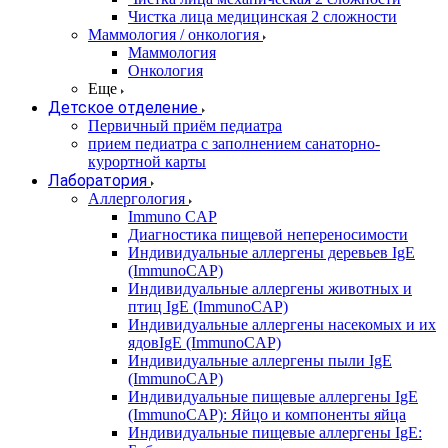
Чистка лица медицинская 2 сложности
Маммология / онкология
Маммология
Онкология
Еще
Детское отделение
Первичный приём педиатра
прием педиатра с заполнением санаторно-
курортной карты
Лаборатория
Аллергология
Immuno CAP
Диагностика пищевой непереносимости
Индивидуальные аллергены деревьев IgE
(ImmunoCAP)
Индивидуальные аллергены животных и
птиц IgE (ImmunoCAP)
Индивидуальные аллергены насекомых и их
ядовIgE (ImmunoCAP)
Индивидуальные аллергены пыли IgE
(ImmunoCAP)
Индивидуальные пищевые аллергены IgE
(ImmunoCAP): Яйцо и компоненты яйца
Индивидуальные пищевые аллергены IgE: