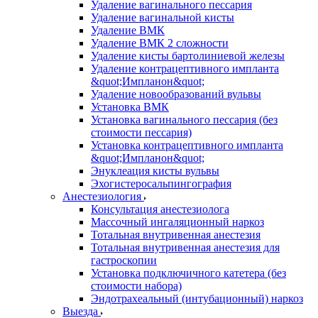
Удаление вагинального пессария
Удаление вагинальной кисты
Удаление ВМК
Удаление ВМК 2 сложности
Удаление кисты бартолиниевой железы
Удаление контрацептивного импланта
&quot;Импланон&quot;
Удаление новообразований вульвы
Установка ВМК
Установка вагинального пессария (без
стоимости пессария)
Установка контрацептивного импланта
&quot;Импланон&quot;
Энуклеация кисты вульвы
Эхогистеросальпингография
Анестезиология
Консультация анестезиолога
Массочный ингаляционный наркоз
Тотальная внутривенная анестезия
Тотальная внутривенная анестезия для
гастроскопии
Установка подключичного катетера (без
стоимости набора)
Эндотрахеальный (интубационный) наркоз
Выезда