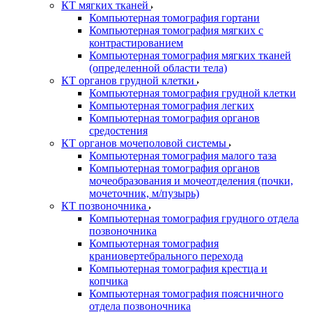
КТ мягких тканей
Компьютерная томография гортани
Компьютерная томография мягких с
контрастированием
Компьютерная томография мягких тканей
(определенной области тела)
КТ органов грудной клетки
Компьютерная томография грудной клетки
Компьютерная томография легких
Компьютерная томография органов
средостения
КТ органов мочеполовой системы
Компьютерная томография малого таза
Компьютерная томография органов
мочеобразования и мочеотделения (почки,
мочеточник, м/пузырь)
КТ позвоночника
Компьютерная томография грудного отдела
позвоночника
Компьютерная томография
краниовертебрального перехода
Компьютерная томография крестца и
копчика
Компьютерная томография поясничного
отдела позвоночника