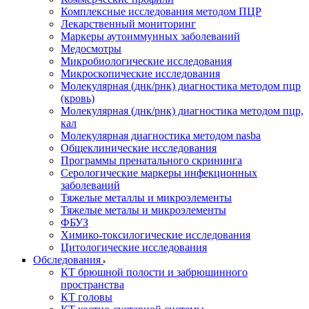
Комплексные исследования методом ПЦР
Лекарственный мониторинг
Маркеры аутоиммунных заболеваний
Медосмотры
Микробиологические исследования
Микроскопические исследования
Молекулярная (днк/рнк) диагностика методом пцр
(кровь)
Молекулярная (днк/рнк) диагностика методом пцр,
кал
Молекулярная диагностика методом nasba
Общеклинические исследования
Программы пренатального скрининга
Серологические маркеры инфекционных
заболеваний
Тяжелые металлы и микроэлементы
Тяжелые металы и микроэлементы
ФБУЗ
Химико-токсилогические исследования
Цитологические исследования
Обследования
КТ брюшной полости и забрюшинного
пространства
КТ головы