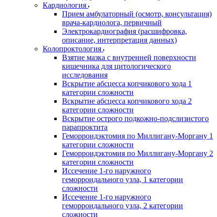
Кардиология
Прием амбулаторный (осмотр, консультация)
врача-кардиолога, первичный
Электрокардиография (расшифровка,
описание, интерпретация данных)
Колопроктология
Взятие мазка с внутренней поверхности
кишечника для цитологического
исследования
Вскрытие абсцесса копчикового хода 1
категории сложности
Вскрытие абсцесса копчикового хода 2
категории сложности
Вскрытие острого подкожно-подслизистого
парапроктита
Геморроидэктомия по Миллигану-Моргану 1
категории сложности
Геморроидэктомия по Миллигану-Моргану 2
категории сложности
Иссечение 1-го наружного
геморроидального узла, 1 категории
сложности
Иссечение 1-го наружного
геморроидального узла, 2 категории
сложности