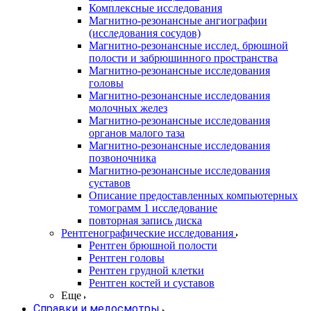
Комплексные исследования
Магнитно-резонансные ангиографии
(исследования сосудов)
Магнитно-резонансные исслед. брюшной
полости и забрюшинного пространства
Магнитно-резонансные исследования
головы
Магнитно-резонансные исследования
молочных желез
Магнитно-резонансные исследования
органов малого таза
Магнитно-резонансные исследования
позвоночника
Магнитно-резонансные исследования
суставов
Описание предоставленных компьютерных
томограмм 1 исследование
повторная запись диска
Рентгенографические исследования
Рентген брюшной полости
Рентген головы
Рентген грудной клетки
Рентген костей и суставов
Еще
Справки и медосмотры