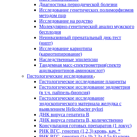
Диагностика периодической болезни
Исследование генетических полиморфизмов
методом пцр
Исследование на родство
Молекулярно-генетический анализ мужского
бесплодия
Неинвазивный пренатальный днк-тест
(нипт)
Исследование кариотипа
(кариотипирование)
Наследственные эпилепсии
Тандемная масс-спектрометрия(спектр
ацилкарнитинов,аминокислот)
Гистологические исследования
Гистологическое исследование плаценты
Гистологическое исследование эндометрия
(в т.ч. пайпель-биопсия)
Гистологическое исследование
эндоскопического материала желудка с
выявлением Helicobacter pylori
ДНК вируса гепатита B
ДНК вируса гепатита B, количественно
Консультация готовых препаратов (1 локус)
РНК ВГC, генотип (1,2,3) кровь, кач. *
РНК ВГC, генотип (1a,1b,2,3a,4,5a,6) кровь,