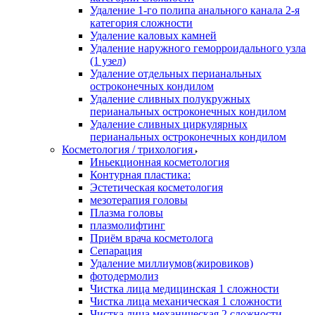
Удаление 1-го полипа анального канала 2-я
категория сложности
Удаление каловых камней
Удаление наружного геморроидального узла
(1 узел)
Удаление отдельных перианальных
остроконечных кондилом
Удаление сливных полукружных
перианальных остроконечных кондилом
Удаление сливных циркулярных
перианальных остроконечных кондилом
Косметология / трихология
Иньекционная косметология
Контурная пластика:
Эстетическая косметология
мезотерапия головы
Плазма головы
плазмолифтинг
Приём врача косметолога
Сепарация
Удаление миллиумов(жировиков)
фотодермолиз
Чистка лица медицинская 1 сложности
Чистка лица механическая 1 сложности
Чистка лица механическая 2 сложности