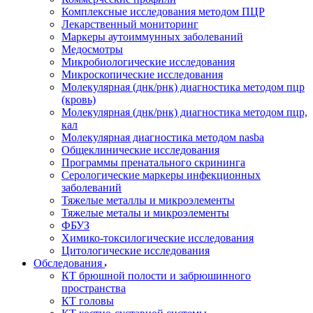
Комплексные исследования методом ПЦР
Лекарственный мониторинг
Маркеры аутоиммунных заболеваний
Медосмотры
Микробиологические исследования
Микроскопические исследования
Молекулярная (днк/рнк) диагностика методом пцр
(кровь)
Молекулярная (днк/рнк) диагностика методом пцр,
кал
Молекулярная диагностика методом nasba
Общеклинические исследования
Программы пренатального скрининга
Серологические маркеры инфекционных
заболеваний
Тяжелые металлы и микроэлементы
Тяжелые металы и микроэлементы
ФБУЗ
Химико-токсилогические исследования
Цитологические исследования
Обследования
КТ брюшной полости и забрюшинного
пространства
КТ головы