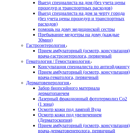
Выезд специалиста на дом (без учета цены
процедур и транспортных расходов)
Выезд специалиста на дом за черту города
(без учета цены процедур и транспортных
расходов)
помощь на дому медицинской сестры
Пребывание медсетры на дому (каждые
30мин)
Гастроэнтерология
Прием амбулаторный (осмотр, консультация)
врача-гастроэнтеролога, первичный
Гематология / Гемостазиология
Консультация специалиста по антиэйджингу
Прием амбулаторный (осмотр, консультация)
врача-гематолога, первичный
Дерматовенерология
Забор биопсийного материала
дерматопанчем
Лазерный фракционный фототермолиз Со2
(1 зона)
Осмотр кожи под лампой Вуда
Осмотр кожи под увеличением
(Дерматоскопия)
Прием амбулаторный (осмотр, консультация)
врача-дерматовенеролога, первичный