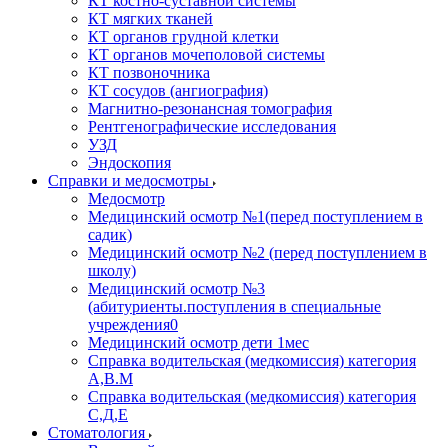
КТ костно-суставной системы
КТ мягких тканей
КТ органов грудной клетки
КТ органов мочеполовой системы
КТ позвоночника
КТ сосудов (ангиография)
Магнитно-резонансная томография
Рентгенографические исследования
УЗД
Эндоскопия
Справки и медосмотры
Медосмотр
Медицинский осмотр №1(перед поступлением в
садик)
Медицинский осмотр №2 (перед поступлением в
школу)
Медицинский осмотр №3
(абитуриенты.поступления в специальные
учреждения0
Медицинский осмотр дети 1мес
Справка водительская (медкомиссия) категория
А,В.М
Справка водительская (медкомиссия) категория
С,Д,Е
Стоматология