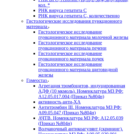
кол. *
РНК вируса гепатита C
РНК вируса гепатита C, количественно
Гистологические исследования пункционного
материала
Гистологическое исследование
пункционного материала молочной железы
Гистологическое исследование
пункционного материала печени
Гистологическое исследование
пункционного материала почек
Гистологическое исследование
пункционного материала щитовидной
железы
Гомеостаз
Агрегация тромбоцитов, индуцированная
АДФ (10 мкмоль). Номенклатура МЗ РФ:
A12.05.017.004 (Приказ №804н)
активность анти-ХА
Антитромбин III. Номенклатура МЗ РФ:
A09.05.047 (Приказ №804н)
АЧТВ. Номенклатура МЗ РФ: A12.05.039
(Приказ №804н)
Волчаночный антикоагулянт (скрининг).