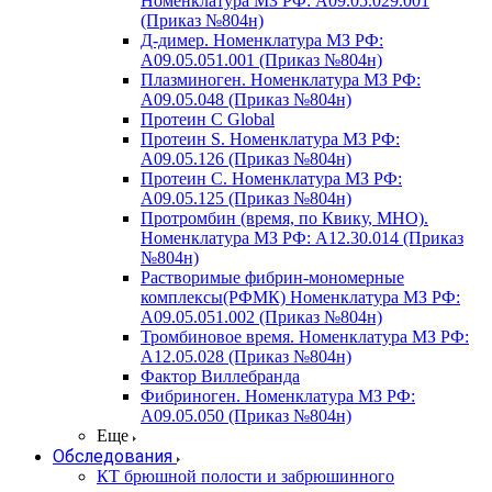
Номенклатура МЗ РФ: A09.05.029.001
(Приказ №804н)
Д-димер. Номенклатура МЗ РФ:
A09.05.051.001 (Приказ №804н)
Плазминоген. Номенклатура МЗ РФ:
A09.05.048 (Приказ №804н)
Протеин C Global
Протеин S. Номенклатура МЗ РФ:
A09.05.126 (Приказ №804н)
Протеин С. Номенклатура МЗ РФ:
A09.05.125 (Приказ №804н)
Протромбин (время, по Квику, МНО).
Номенклатура МЗ РФ: A12.30.014 (Приказ
№804н)
Растворимые фибрин-мономерные
комплексы(РФМК) Номенклатура МЗ РФ:
A09.05.051.002 (Приказ №804н)
Тромбиновое время. Номенклатура МЗ РФ:
A12.05.028 (Приказ №804н)
Фактор Виллебранда
Фибриноген. Номенклатура МЗ РФ:
A09.05.050 (Приказ №804н)
Еще
Обследования
КТ брюшной полости и забрюшинного