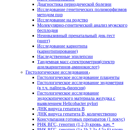
Диагностика периодической болезни
Исследование генетических полиморфизмов
методом пцр
Исследование на родство
Молекулярно-генетический анализ мужского
бесплодия
Неинвазивный пренатальный днк-тест
(нипт)
Исследование кариотипа
(кариотипирование)
Наследственные эпилепсии
Тандемная масс-спектрометрия(спектр
ацилкарнитинов,аминокислот)
Гистологические исследования
Гистологическое исследование плаценты
Гистологическое исследование эндометрия
(в т.ч. пайпель-биопсия)
Гистологическое исследование
эндоскопического материала желудка с
выявлением Helicobacter pylori
ДНК вируса гепатита B
ДНК вируса гепатита B, количественно
Консультация готовых препаратов (1 локус)
РНК ВГC, генотип (1,2,3) кровь, кач. *
РНК ВГC, генотип (1a,1b,2,3a,4,5a,6) кровь,