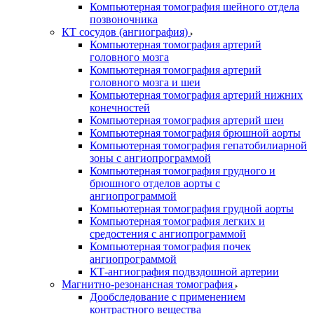
Компьютерная томография шейного отдела
позвоночника
КТ сосудов (ангиография)
Компьютерная томография артерий
головного мозга
Компьютерная томография артерий
головного мозга и шеи
Компьютерная томография артерий нижних
конечностей
Компьютерная томография артерий шеи
Компьютерная томография брюшной аорты
Компьютерная томография гепатобилиарной
зоны с ангиопрограммой
Компьютерная томография грудного и
брюшного отделов аорты с
ангиопрограммой
Компьютерная томография грудной аорты
Компьютерная томография легких и
средостения с ангиопрограммой
Компьютерная томография почек
ангиопрограммой
КТ-ангиография подвздошной артерии
Магнитно-резонансная томография
Дообследование с применением
контрастного вещества