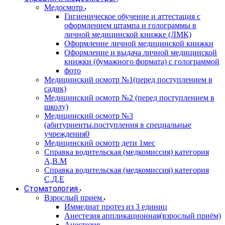
Медосмотр
Гигиеническое обучение и аттестация с
оформлением штампа и голограммы в
личной медицинской книжке (ЛМК)
Оформление личной медицинской книжки
Оформление и выдача личной медицинской
книжки (бумажного формата) с голограммой
фото
Медицинский осмотр №1(перед поступлением в
садик)
Медицинский осмотр №2 (перед поступлением в
школу)
Медицинский осмотр №3
(абитуриенты.поступления в специальные
учреждения0
Медицинский осмотр дети 1мес
Справка водительская (медкомиссия) категория
А,В.М
Справка водительская (медкомиссия) категория
С,Д,Е
Стоматология
Взрослый прием
Иммедиат протез из 3 единиц
Анестезия аппликационная(взрослый приём)
Анестезия