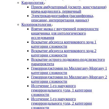
Кардиология
Прием амбулаторный (осмотр, консультация)
врача-кардиолога, первичный
Электрокардиография (расшифровка,
описание, интерпретация данных)
Колопроктология
Взятие мазка с внутренней поверхности
кишечника для цитологического
исследования
Вскрытие абсцесса копчикового хода 1
категории сложности
Вскрытие абсцесса копчикового хода 2
категории сложности
Вскрытие острого подкожно-подслизистого
парапроктита
Геморроидэктомия по Миллигану-Моргану 1
категории сложности
Геморроидэктомия по Миллигану-Моргану 2
категории сложности
Иссечение 1-го наружного
геморроидального узла, 1 категории
сложности
Иссечение 1-го наружного
геморроидального узла, 2 категории
сложности