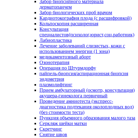
Забор биопсийного материала
дерматопанчем
Забор биологических проб врачом
Кардиотокография плода (с расшифровкой)
Кольпоскопия расширенная
Консультация
специалистов(психолог,юрист,соц.работник)
Лабиопластика
Лечение заболеваний слизистых, кожи с
использованием энергии (1 зона)
медикаментозный аборт
Озонотерапия
Операция по Штурмдорфу
пайпель-биопсия/аспирационная биопсия
эндометрия
плазмолифтинг
Прием амбулаторный (осмотр, консультация)
акушера-гинеколога первичный
Проведение амниотеста (экспресс-
диагностика подтекания околоплодных вод)
(без стоимости теста)
Пункция объемного образования малого таза
Серкляж шейки матки
Скретчинг
Снятие швов