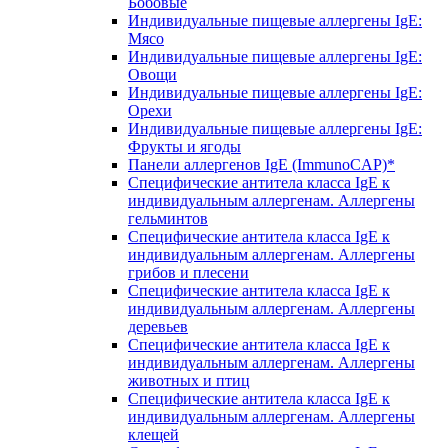
Бобовые
Индивидуальные пищевые аллергены IgE:
Мясо
Индивидуальные пищевые аллергены IgE:
Овощи
Индивидуальные пищевые аллергены IgE:
Орехи
Индивидуальные пищевые аллергены IgE:
Фрукты и ягоды
Панели аллергенов IgE (ImmunoCAP)*
Специфические антитела класса IgE к
индивидуальным аллергенам. Аллергены
гельминтов
Специфические антитела класса IgE к
индивидуальным аллергенам. Аллергены
грибов и плесени
Специфические антитела класса IgE к
индивидуальным аллергенам. Аллергены
деревьев
Специфические антитела класса IgE к
индивидуальным аллергенам. Аллергены
животных и птиц
Специфические антитела класса IgE к
индивидуальным аллергенам. Аллергены
клещей