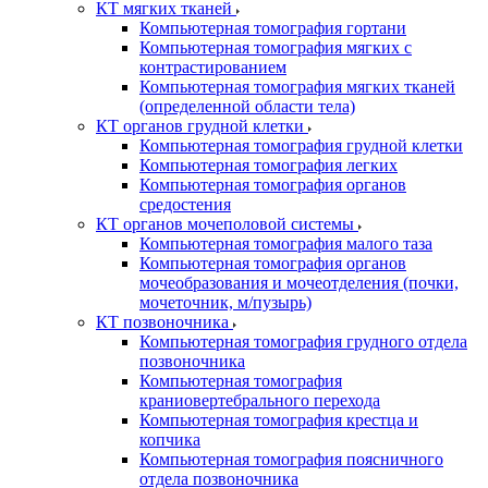
КТ мягких тканей
Компьютерная томография гортани
Компьютерная томография мягких с
контрастированием
Компьютерная томография мягких тканей
(определенной области тела)
КТ органов грудной клетки
Компьютерная томография грудной клетки
Компьютерная томография легких
Компьютерная томография органов
средостения
КТ органов мочеполовой системы
Компьютерная томография малого таза
Компьютерная томография органов
мочеобразования и мочеотделения (почки,
мочеточник, м/пузырь)
КТ позвоночника
Компьютерная томография грудного отдела
позвоночника
Компьютерная томография
краниовертебрального перехода
Компьютерная томография крестца и
копчика
Компьютерная томография поясничного
отдела позвоночника