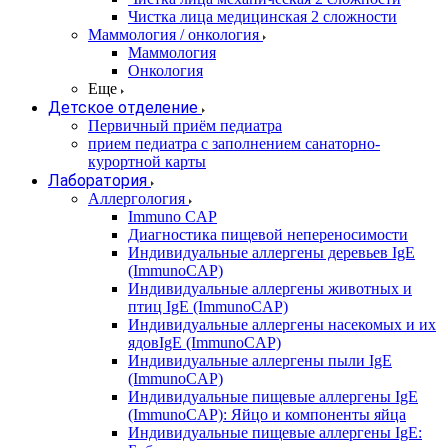
Чистка лица медицинская 2 сложности
Маммология / онкология
Маммология
Онкология
Еще
Детское отделение
Первичный приём педиатра
прием педиатра с заполнением санаторно-
курортной карты
Лаборатория
Аллергология
Immuno CAP
Диагностика пищевой непереносимости
Индивидуальные аллергены деревьев IgE
(ImmunoCAP)
Индивидуальные аллергены животных и
птиц IgE (ImmunoCAP)
Индивидуальные аллергены насекомых и их
ядовIgE (ImmunoCAP)
Индивидуальные аллергены пыли IgE
(ImmunoCAP)
Индивидуальные пищевые аллергены IgE
(ImmunoCAP): Яйцо и компоненты яйца
Индивидуальные пищевые аллергены IgE: