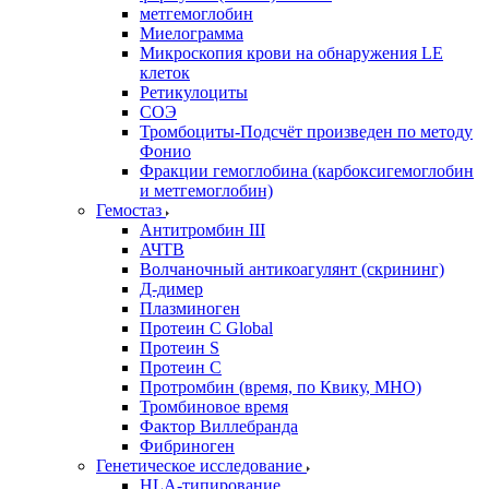
метгемоглобин
Миелограмма
Микроскопия крови на обнаружения LE
клеток
Ретикулоциты
СОЭ
Тромбоциты-Подсчёт произведен по методу
Фонио
Фракции гемоглобина (карбоксигемоглобин
и метгемоглобин)
Гемостаз
Антитромбин III
АЧТВ
Волчаночный антикоагулянт (скрининг)
Д-димер
Плазминоген
Протеин C Global
Протеин S
Протеин С
Протромбин (время, по Квику, МНО)
Тромбиновое время
Фактор Виллебранда
Фибриноген
Генетическое исследование
HLA-типирование