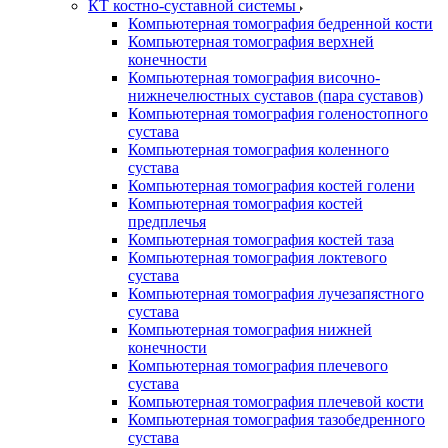
КТ костно-суставной системы
Компьютерная томография бедренной кости
Компьютерная томография верхней
конечности
Компьютерная томография височно-
нижнечелюстных суставов (пара суставов)
Компьютерная томография голеностопного
сустава
Компьютерная томография коленного
сустава
Компьютерная томография костей голени
Компьютерная томография костей
предплечья
Компьютерная томография костей таза
Компьютерная томография локтевого
сустава
Компьютерная томография лучезапястного
сустава
Компьютерная томография нижней
конечности
Компьютерная томография плечевого
сустава
Компьютерная томография плечевой кости
Компьютерная томография тазобедренного
сустава