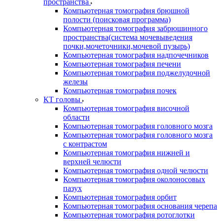
пространства
Компьютерная томография брюшной
полости (поисковая программа)
Компьютерная томография забрюшинного
пространства(система мочевыведения
почки,мочеточники,мочевой пузырь)
Компьютерная томография надпочечников
Компьютерная томография печени
Компьютерная томография поджелудочной
железы
Компьютерная томография почек
КТ головы
Компьютерная томография височной
области
Компьютерная томография головного мозга
Компьютерная томография головного мозга
с контрастом
Компьютерная томография нижней и
верхней челюсти
Компьютерная томография одной челюсти
Компьютерная томография околоносовых
пазух
Компьютерная томография орбит
Компьютерная томография основания черепа
Компьютерная томография ротоглотки