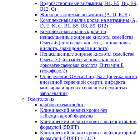
Водорастворимые витамины (B1, B5, B6, В9,
В12, С)
Жирорастворимые витамины (A, D, E, K)
Комплексный анализ крови на витамины (A,
D, E, K, C, B1, B5, B6, В9, B12)
Комплексный анализ крови на
ненасыщенные жирные кислоты семейства
Омега-6 (линолевая кислота, линоленовая
кислота, арахидоновая кислота)
Ненасыщенные жирные кислоты семейства
Омега-3 (эйкозапентаеновая кислота,
докозагексаеновая кислота, Витамин E
(токоферол))
Определение Омега-3 индекса (оценка риска
внезапной сердечной смерти, инфаркта
миокарда и других сердечно-сосудистых
заболеваний)
Гематология
карбоксигемоглобин
Клинический анализ крови без
лейкоцитарной формулы
Клинический анализ крови с лейкоцитарной
формулой (5DIFF)
Клинический анализ крови с лейкоцитарной
формулой (5DIFF) + СОЭ