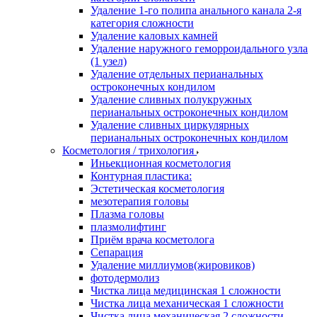
Удаление 1-го полипа анального канала 2-я
категория сложности
Удаление каловых камней
Удаление наружного геморроидального узла
(1 узел)
Удаление отдельных перианальных
остроконечных кондилом
Удаление сливных полукружных
перианальных остроконечных кондилом
Удаление сливных циркулярных
перианальных остроконечных кондилом
Косметология / трихология
Иньекционная косметология
Контурная пластика:
Эстетическая косметология
мезотерапия головы
Плазма головы
плазмолифтинг
Приём врача косметолога
Сепарация
Удаление миллиумов(жировиков)
фотодермолиз
Чистка лица медицинская 1 сложности
Чистка лица механическая 1 сложности
Чистка лица механическая 2 сложности