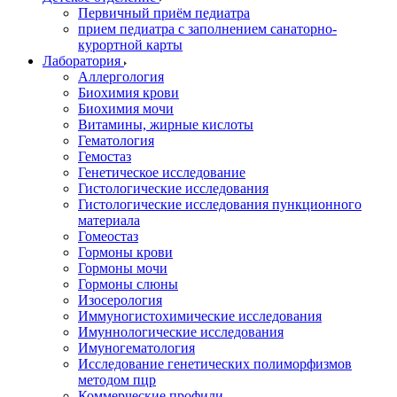
Первичный приём педиатра
прием педиатра с заполнением санаторно-
курортной карты
Лаборатория
Аллергология
Биохимия крови
Биохимия мочи
Витамины, жирные кислоты
Гематология
Гемостаз
Генетическое исследование
Гистологические исследования
Гистологические исследования пункционного
материала
Гомеостаз
Гормоны крови
Гормоны мочи
Гормоны слюны
Изосерология
Иммуногистохимические исследования
Имуннологические исследования
Имуногематология
Исследование генетических полиморфизмов
методом пцр
Коммерческие профили