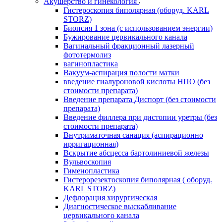
Акушерство и гинекология
Гистероскопия биполярная (оборуд. KARL
STORZ)
Биопсия 1 зона (с использованием энергии)
Бужирование цервикального канала
Вагинальный фракционный лазерный
фототермолиз
вагинопластика
Вакуум-аспирация полости матки
введение гиалуроновой кислоты НПО (без
стоимости препарата)
Введение препарата Диспорт (без стоимости
препарата)
Введение филлера при дистопии уретры (без
стоимости препарата)
Внутриматочная санация (аспирационно
ирригационная)
Вскрытие абсцесса бартолиниевой железы
Вульвоскопия
Гименопластика
Гистерорезектоскопия биполярная ( оборуд.
KARL STORZ)
Дефлорация хирургическая
Диагностическое выскабливание
цервикального канала