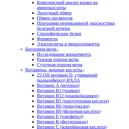
Комплексный анализ крови на
аминокислоты
Липидный обмен
Обмен пигментов
Программа неинвазивной диагностики
болезней печени
Специфические белки
Ферменты
Электролиты и микроэлементы
Биохимия мочи
Исследование конкремента
Разовая порция мочи
Суточная порция мочи
Витамины, жирные кислоты
25-OH витамин D, суммарный
(кальциферол) ИХЛА
Витамин А (ретинол)
Витамин В1 (тиамин)
Витамин В12 (цианкобаламин)
Витамин В5 (пантотеновая кислота)
Витамин В6 (пиридоксин)
Витамин В9 (фолиевая кислота)
Витамин Е (токоферол)
Витамин К (филлохинон)
Витамин С (аскорбиновая кислота)