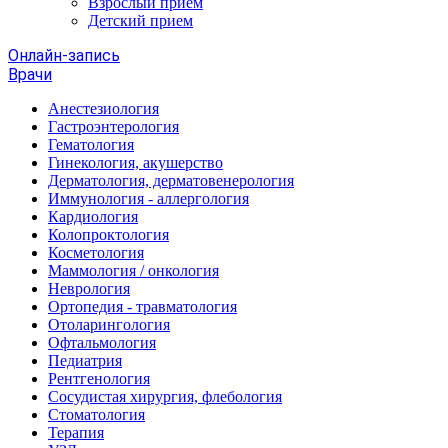
Взрослый прием
Детский прием
Онлайн-запись
Врачи
Анестезиология
Гастроэнтерология
Гематология
Гинекология, акушерство
Дерматология, дерматовенерология
Иммунология - аллергология
Кардиология
Колопроктология
Косметология
Маммология / онкология
Неврология
Ортопедия - травматология
Отоларингология
Офтальмология
Педиатрия
Рентгенология
Сосудистая хирургия, флебология
Стоматология
Терапия