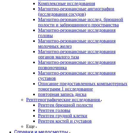
Комплексные исследования
Магнитно-резонансные ангиографии
(исследования сосудов)
Магнитно-резонансные исслед. брюшной
полости и забрюшинного пространства
Магнитно-резонансные исследования
головы
Магнитно-резонансные исследования
молочных желез
Магнитно-резонансные исследования
органов малого таза
Магнитно-резонансные исследования
позвоночника
Магнитно-резонансные исследования
суставов
Описание предоставленных компьютерных
томограмм 1 исследование
повторная запись диска
Рентгенографические исследования
Рентген брюшной полости
Рентген головы
Рентген грудной клетки
Рентген костей и суставов
Еще
Справки и медосмотры