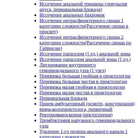
Иссечение анальной трещины (девульсия
ануса, перианальная блокада)
Иссечение анальных бахромок
Иссечение интрасфинктерного свища 1
категории сложности(Рассечение свища в
просвет)
Иссечение интрасфинктерного свища 2
категории сложности(Рассечение свища по
Габриелю)
Иссечение папиллом (1 ед.) анальной зоны
Иссечение папиллом анальной зоны (1 ед.)
Лигирование внутреннего
геморроидального узла (1 узел)
Перевязка большая гнойная в проктологии
Перевязка большая чистая в проктологии
Перевязка малая гнойная в проктологии
Перевязка малая чистая в проктологии
Перианальная блокада
Прием амбулаторный (осмотр, консультация)
врача-колопроктолога, первичный
Ректороманоскопия (ректоспопия)
Тромбэктомия наружного геморроидального
узла
Удаление 1-го полипа анального канала 1
категории сложности