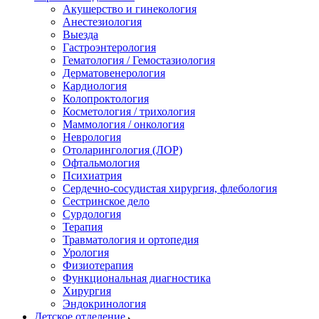
Акушерство и гинекология
Анестезиология
Выезда
Гастроэнтерология
Гематология / Гемостазиология
Дерматовенерология
Кардиология
Колопроктология
Косметология / трихология
Маммология / онкология
Неврология
Отоларингология (ЛОР)
Офтальмология
Психиатрия
Сердечно-сосудистая хирургия, флебология
Сестринское дело
Сурдология
Терапия
Травматология и ортопедия
Урология
Физиотерапия
Функциональная диагностика
Хирургия
Эндокринология
Детское отделение