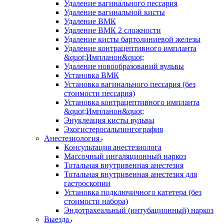
Удаление вагинального пессария
Удаление вагинальной кисты
Удаление ВМК
Удаление ВМК 2 сложности
Удаление кисты бартолиниевой железы
Удаление контрацептивного импланта
&quot;Импланон&quot;
Удаление новообразований вульвы
Установка ВМК
Установка вагинального пессария (без
стоимости пессария)
Установка контрацептивного импланта
&quot;Импланон&quot;
Энуклеация кисты вульвы
Эхогистеросальпингография
Анестезиология
Консультация анестезиолога
Массочный ингаляционный наркоз
Тотальная внутривенная анестезия
Тотальная внутривенная анестезия для
гастроскопии
Установка подключичного катетера (без
стоимости набора)
Эндотрахеальный (интубационный) наркоз
Выезда