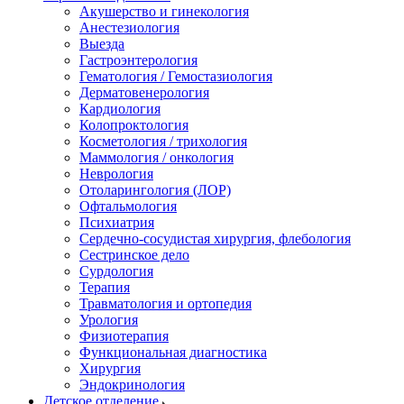
Акушерство и гинекология
Анестезиология
Выезда
Гастроэнтерология
Гематология / Гемостазиология
Дерматовенерология
Кардиология
Колопроктология
Косметология / трихология
Маммология / онкология
Неврология
Отоларингология (ЛОР)
Офтальмология
Психиатрия
Сердечно-сосудистая хирургия, флебология
Сестринское дело
Сурдология
Терапия
Травматология и ортопедия
Урология
Физиотерапия
Функциональная диагностика
Хирургия
Эндокринология
Детское отделение