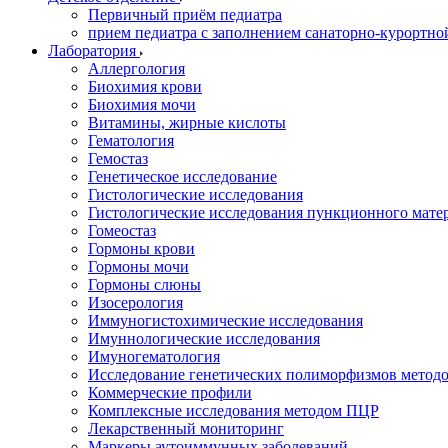
Первичный приём педиатра
прием педиатра с заполнением санаторно-курортно
Лаборатория
Аллергология
Биохимия крови
Биохимия мочи
Витамины, жирные кислоты
Гематология
Гемостаз
Генетическое исследование
Гистологические исследования
Гистологические исследования пункционного мате
Гомеостаз
Гормоны крови
Гормоны мочи
Гормоны слюны
Изосерология
Иммуногистохимические исследования
Имуннологические исследования
Имуногематология
Исследование генетических полиморфизмов метод
Коммерческие профили
Комплексные исследования методом ПЦР
Лекарственный мониторинг
Маркеры аутоиммунных заболеваний