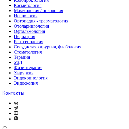
Колопроктология
Косметология
Маммология / онкология
Неврология
Ортопедия - травматология
Отоларингология
Офтальмология
Педиатрия
Рентгенология
Сосудистая хирургия, флебология
Стоматология
Терапия
УЗД
Физиотерапия
Хирургия
Эндокринология
Эндоскопия
Контакты