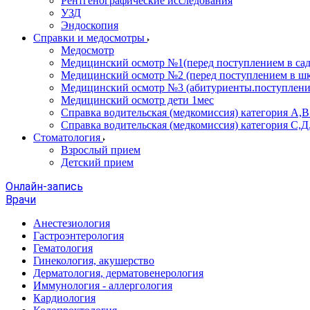
Рентгенографические исследования
УЗД
Эндоскопия
Справки и медосмотры
Медосмотр
Медицинский осмотр №1(перед поступлением в сад
Медицинский осмотр №2 (перед поступлением в шк
Медицинский осмотр №3 (абитуриенты.поступлени
Медицинский осмотр дети 1мес
Справка водительская (медкомиссия) категория А,
Справка водительская (медкомиссия) категория С,Д
Стоматология
Взрослый прием
Детский прием
Онлайн-запись
Врачи
Анестезиология
Гастроэнтерология
Гематология
Гинекология, акушерство
Дерматология, дерматовенерология
Иммунология - аллергология
Кардиология