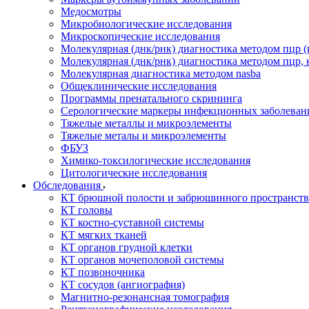
Медосмотры
Микробиологические исследования
Микроскопические исследования
Молекулярная (днк/рнк) диагностика методом пцр (
Молекулярная (днк/рнк) диагностика методом пцр, 
Молекулярная диагностика методом nasba
Общеклинические исследования
Программы пренатального скрининга
Серологические маркеры инфекционных заболеван
Тяжелые металлы и микроэлементы
Тяжелые металы и микроэлементы
ФБУЗ
Химико-токсилогические исследования
Цитологические исследования
Обследования
КТ брюшной полости и забрюшинного пространств
КТ головы
КТ костно-суставной системы
КТ мягких тканей
КТ органов грудной клетки
КТ органов мочеполовой системы
КТ позвоночника
КТ сосудов (ангиография)
Магнитно-резонансная томография