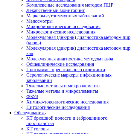
Комплексные исследования методом ПЦР
Лекарственный мониторинг
Маркеры аутоиммунных заболеваний
Медосмотры
Микробиологические исследования
Микроскопические исследования
Молекулярная (днк/рнк) диагностика методом пцр
(кровь)
Молекулярная (днк/рнк) диагностика методом пцр,
кал
Молекулярная диагностика методом nasba
Общеклинические исследования
Программы пренатального скрининга
Серологические маркеры инфекционных
заболеваний
Тяжелые металлы и микроэлементы
Тяжелые металы и микроэлементы
ФБУЗ
Химико-токсилогические исследования
Цитологические исследования
Обследования
КТ брюшной полости и забрюшинного
пространства
КТ головы