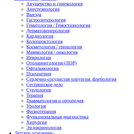
Акушерство и гинекология
Анестезиология
Выезда
Гастроэнтерология
Гематология / Гемостазиология
Дерматовенерология
Кардиология
Колопроктология
Косметология / трихология
Маммология / онкология
Неврология
Отоларингология (ЛОР)
Офтальмология
Психиатрия
Сердечно-сосудистая хирургия, флебология
Сестринское дело
Сурдология
Терапия
Травматология и ортопедия
Урология
Физиотерапия
Функциональная диагностика
Хирургия
Эндокринология
Детское отделение