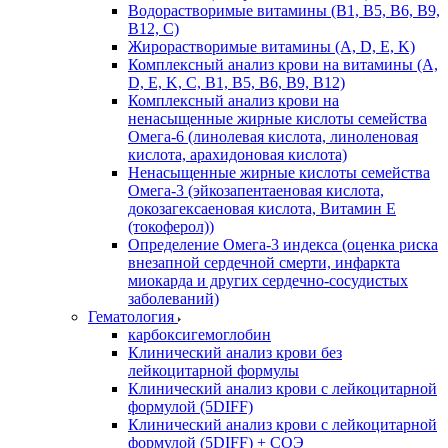
Водорастворимые витамины (B1, B5, B6, В9,
В12, С)
Жирорастворимые витамины (A, D, E, K)
Комплексный анализ крови на витамины (A,
D, E, K, C, B1, B5, B6, В9, B12)
Комплексный анализ крови на
ненасыщенные жирные кислоты семейства
Омега-6 (линолевая кислота, линоленовая
кислота, арахидоновая кислота)
Ненасыщенные жирные кислоты семейства
Омега-3 (эйкозапентаеновая кислота,
докозагексаеновая кислота, Витамин E
(токоферол))
Определение Омега-3 индекса (оценка риска
внезапной сердечной смерти, инфаркта
миокарда и других сердечно-сосудистых
заболеваний)
Гематология
карбоксигемоглобин
Клинический анализ крови без
лейкоцитарной формулы
Клинический анализ крови с лейкоцитарной
формулой (5DIFF)
Клинический анализ крови с лейкоцитарной
формулой (5DIFF) + СОЭ