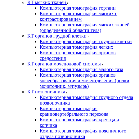
КТ мягких тканей
Компьютерная томография гортани
Компьютерная томография мягких с
контрастированием
Компьютерная томография мягких тканей
(определенной области тела)
КТ органов грудной клетки
Компьютерная томография грудной клетки
Компьютерная томография легких
Компьютерная томография органов
средостения
КТ органов мочеполовой системы
Компьютерная томография малого таза
Компьютерная томография органов
мочеобразования и мочеотделения (почки,
мочеточник, м/пузырь)
КТ позвоночника
Компьютерная томография грудного отдела
позвоночника
Компьютерная томография
краниовертебрального перехода
Компьютерная томография крестца и
копчика
Компьютерная томография поясничного
отдела позвоночника