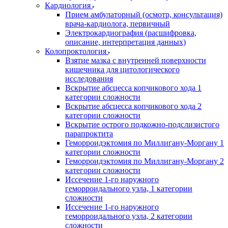
Кардиология
Прием амбулаторный (осмотр, консультация)
врача-кардиолога, первичный
Электрокардиография (расшифровка,
описание, интерпретация данных)
Колопроктология
Взятие мазка с внутренней поверхности
кишечника для цитологического
исследования
Вскрытие абсцесса копчикового хода 1
категории сложности
Вскрытие абсцесса копчикового хода 2
категории сложности
Вскрытие острого подкожно-подслизистого
парапроктита
Геморроидэктомия по Миллигану-Моргану 1
категории сложности
Геморроидэктомия по Миллигану-Моргану 2
категории сложности
Иссечение 1-го наружного
геморроидального узла, 1 категории
сложности
Иссечение 1-го наружного
геморроидального узла, 2 категории
сложности