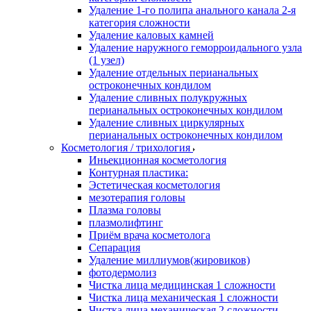
Удаление 1-го полипа анального канала 2-я
категория сложности
Удаление каловых камней
Удаление наружного геморроидального узла
(1 узел)
Удаление отдельных перианальных
остроконечных кондилом
Удаление сливных полукружных
перианальных остроконечных кондилом
Удаление сливных циркулярных
перианальных остроконечных кондилом
Косметология / трихология
Иньекционная косметология
Контурная пластика:
Эстетическая косметология
мезотерапия головы
Плазма головы
плазмолифтинг
Приём врача косметолога
Сепарация
Удаление миллиумов(жировиков)
фотодермолиз
Чистка лица медицинская 1 сложности
Чистка лица механическая 1 сложности
Чистка лица механическая 2 сложности