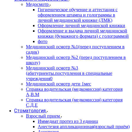
Медосмотр
Гигиеническое обучение и аттестация с
оформлением штампа и голограммы в
личной медицинской книжке (ЛМК)
Оформление личной медицинской книжки
Оформление и выдача личной медицинской
книжки (бумажного формата) с голограммой
фото
Медицинский осмотр №1(перед поступлением в
садик)
Медицинский осмотр №2 (перед поступлением в
школу)
Медицинский осмотр №3
(абитуриенты.поступления в специальные
учреждения0
Медицинский осмотр дети 1мес
Справка водительская (медкомиссия) категория
А,В.М
Справка водительская (медкомиссия) категория
С,Д,Е
Стоматология
Взрослый прием
Иммедиат протез из 3 единиц
Анестезия аппликационная(взрослый приём)
Анестезия