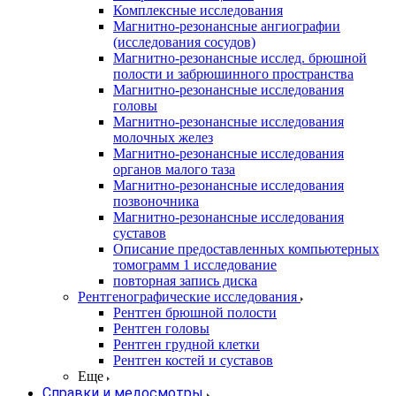
Комплексные исследования
Магнитно-резонансные ангиографии
(исследования сосудов)
Магнитно-резонансные исслед. брюшной
полости и забрюшинного пространства
Магнитно-резонансные исследования
головы
Магнитно-резонансные исследования
молочных желез
Магнитно-резонансные исследования
органов малого таза
Магнитно-резонансные исследования
позвоночника
Магнитно-резонансные исследования
суставов
Описание предоставленных компьютерных
томограмм 1 исследование
повторная запись диска
Рентгенографические исследования
Рентген брюшной полости
Рентген головы
Рентген грудной клетки
Рентген костей и суставов
Еще
Справки и медосмотры