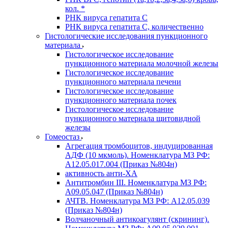
кол. *
РНК вируса гепатита C
РНК вируса гепатита C, количественно
Гистологические исследования пункционного
материала
Гистологическое исследование
пункционного материала молочной железы
Гистологическое исследование
пункционного материала печени
Гистологическое исследование
пункционного материала почек
Гистологическое исследование
пункционного материала щитовидной
железы
Гомеостаз
Агрегация тромбоцитов, индуцированная
АДФ (10 мкмоль). Номенклатура МЗ РФ:
A12.05.017.004 (Приказ №804н)
активность анти-ХА
Антитромбин III. Номенклатура МЗ РФ:
A09.05.047 (Приказ №804н)
АЧТВ. Номенклатура МЗ РФ: A12.05.039
(Приказ №804н)
Волчаночный антикоагулянт (скрининг).