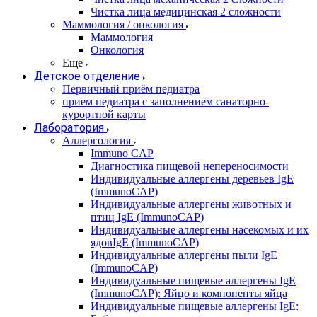
Чистка лица медицинская 2 сложности
Маммология / онкология
Маммология
Онкология
Еще
Детское отделение
Первичный приём педиатра
прием педиатра с заполнением санаторно-
курортной карты
Лаборатория
Аллергология
Immuno CAP
Диагностика пищевой непереносимости
Индивидуальные аллергены деревьев IgE
(ImmunoCAP)
Индивидуальные аллергены животных и
птиц IgE (ImmunoCAP)
Индивидуальные аллергены насекомых и их
ядовIgE (ImmunoCAP)
Индивидуальные аллергены пыли IgE
(ImmunoCAP)
Индивидуальные пищевые аллергены IgE
(ImmunoCAP): Яйцо и компоненты яйца
Индивидуальные пищевые аллергены IgE: