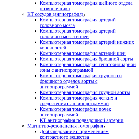
Компьютерная томография шейного отдела
позвоночника
КТ сосудов (ангиография)
Компьютерная томография артерий
головного мозга
Компьютерная томография артерий
головного мозга и шеи
Компьютерная томография артерий нижних
конечностей
Компьютерная томография артерий шеи
Компьютерная томография брюшной аорты
Компьютерная томография гепатобилиарной
зоны с ангиопрограммой
Компьютерная томография грудного и
брюшного отделов аорты с
ангиопрограммой
Компьютерная томография грудной аорты
Компьютерная томография легких и
средостения с ангиопрограммой
Компьютерная томография почек
ангиопрограммой
КТ-ангиография подвздошной артерии
Магнитно-резонансная томография
Дообследование с применением
контрастного вещества