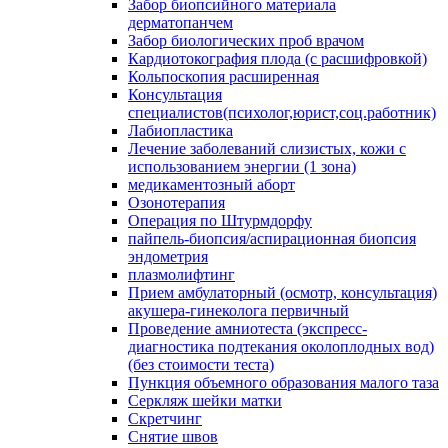
Забор биопсийного материала
дерматопанчем
Забор биологических проб врачом
Кардиотокография плода (с расшифровкой)
Кольпоскопия расширенная
Консультация
специалистов(психолог,юрист,соц.работник)
Лабиопластика
Лечение заболеваний слизистых, кожи с
использованием энергии (1 зона)
медикаментозный аборт
Озонотерапия
Операция по Штурмдорфу
пайпель-биопсия/аспирационная биопсия
эндометрия
плазмолифтинг
Прием амбулаторный (осмотр, консультация)
акушера-гинеколога первичный
Проведение амниотеста (экспресс-
диагностика подтекания околоплодных вод)
(без стоимости теста)
Пункция объемного образования малого таза
Серкляж шейки матки
Скретчинг
Снятие швов