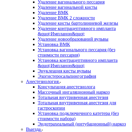
Удаление вагинального пессария
Удаление вагинальной кисты
Удаление ВМК
Удаление ВМК 2 сложности
Удаление кисты бартолиниевой железы
Удаление контрацептивного импланта
&quot;Импланон&quot;
Удаление новообразований вульвы
Установка ВМК
Установка вагинального пессария (без
стоимости пессария)
Установка контрацептивного импланта
&quot;Импланон&quot;
Энуклеация кисты вульвы
Эхогистеросальпингография
Анестезиология
Консультация анестезиолога
Массочный ингаляционный наркоз
Тотальная внутривенная анестезия
Тотальная внутривенная анестезия для
гастроскопии
Установка подключичного катетера (без
стоимости набора)
Эндотрахеальный (интубационный) наркоз
Выезда