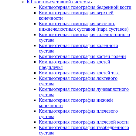
КТ костно-суставной системы
Компьютерная томография бедренной кости
Компьютерная томография верхней
конечности
Компьютерная томография височно-
нижнечелюстных суставов (пара суставов)
Компьютерная томография голеностопного
сустава
Компьютерная томография коленного
сустава
Компьютерная томография костей голени
Компьютерная томография костей
предплечья
Компьютерная томография костей таза
Компьютерная томография локтевого
сустава
Компьютерная томография лучезапястного
сустава
Компьютерная томография нижней
конечности
Компьютерная томография плечевого
сустава
Компьютерная томография плечевой кости
Компьютерная томография тазобедренного
сустава