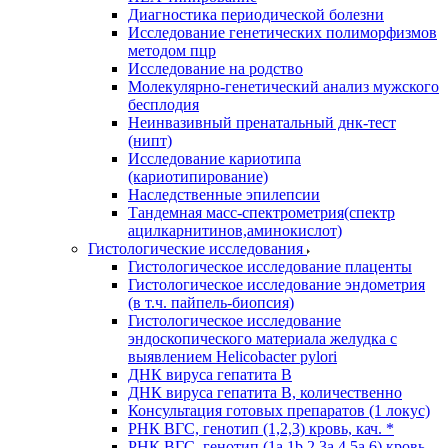
Диагностика периодической болезни
Исследование генетических полиморфизмов
методом пцр
Исследование на родство
Молекулярно-генетический анализ мужского
бесплодия
Неинвазивный пренатальный днк-тест
(нипт)
Исследование кариотипа
(кариотипирование)
Наследственные эпилепсии
Тандемная масс-спектрометрия(спектр
ацилкарнитинов,аминокислот)
Гистологические исследования
Гистологическое исследование плаценты
Гистологическое исследование эндометрия
(в т.ч. пайпель-биопсия)
Гистологическое исследование
эндоскопического материала желудка с
выявлением Helicobacter pylori
ДНК вируса гепатита B
ДНК вируса гепатита B, количественно
Консультация готовых препаратов (1 локус)
РНК ВГC, генотип (1,2,3) кровь, кач. *
РНК ВГC, генотип (1a,1b,2,3a,4,5a,6) кровь,