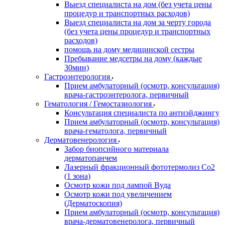
Выезд специалиста на дом (без учета цены
процедур и транспортных расходов)
Выезд специалиста на дом за черту города
(без учета цены процедур и транспортных
расходов)
помощь на дому медицинской сестры
Пребывание медсетры на дому (каждые
30мин)
Гастроэнтерология
Прием амбулаторный (осмотр, консультация)
врача-гастроэнтеролога, первичный
Гематология / Гемостазиология
Консультация специалиста по антиэйджингу
Прием амбулаторный (осмотр, консультация)
врача-гематолога, первичный
Дерматовенерология
Забор биопсийного материала
дерматопанчем
Лазерный фракционный фототермолиз Со2
(1 зона)
Осмотр кожи под лампой Вуда
Осмотр кожи под увеличением
(Дерматоскопия)
Прием амбулаторный (осмотр, консультация)
врача-дерматовенеролога, первичный