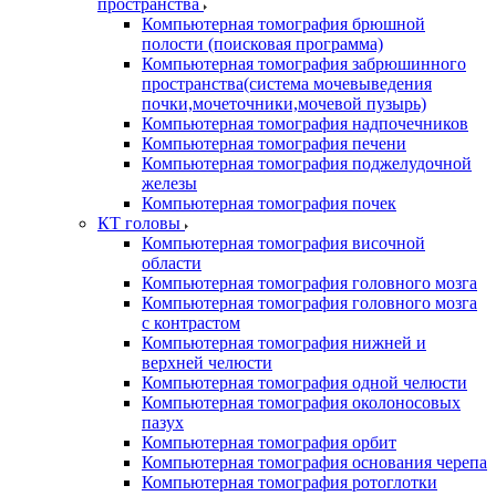
пространства
Компьютерная томография брюшной
полости (поисковая программа)
Компьютерная томография забрюшинного
пространства(система мочевыведения
почки,мочеточники,мочевой пузырь)
Компьютерная томография надпочечников
Компьютерная томография печени
Компьютерная томография поджелудочной
железы
Компьютерная томография почек
КТ головы
Компьютерная томография височной
области
Компьютерная томография головного мозга
Компьютерная томография головного мозга
с контрастом
Компьютерная томография нижней и
верхней челюсти
Компьютерная томография одной челюсти
Компьютерная томография околоносовых
пазух
Компьютерная томография орбит
Компьютерная томография основания черепа
Компьютерная томография ротоглотки