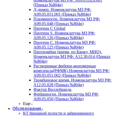
Номенклатура МЗ РФ: A09.05.029.001
(Приказ №804н)
Д-димер. Номенклатура МЗ РФ:
A09.05.051.001 (Приказ №804н)
Плазминоген. Номенклатура МЗ РФ:
A09.05.048 (Приказ №804н)
Протеин C Global
Протеин S. Номенклатура МЗ РФ:
A09.05.126 (Приказ №804н)
Протеин С. Номенклатура МЗ РФ:
A09.05.125 (Приказ №804н)
Протромбин (время, по Квику, МНО).
Номенклатура МЗ РФ: A12.30.014 (Приказ
№804н)
Растворимые фибрин-мономерные
комплексы(РФМК) Номенклатура МЗ РФ:
A09.05.051.002 (Приказ №804н)
Тромбиновое время. Номенклатура МЗ РФ:
A12.05.028 (Приказ №804н)
Фактор Виллебранда
Фибриноген. Номенклатура МЗ РФ:
A09.05.050 (Приказ №804н)
Еще
Обследования
КТ брюшной полости и забрюшинного