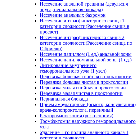
Иссечение анальной трещины (девульсия
ануса, перианальная блокада)
Иссечение анальных бахромок
Иссечение интрасфинктерного свища 1
категории сложности(Рассечение свища в
просвет)
Иссечение интрасфинктерного свища 2
категории сложности(Рассечение свища по
Габриелю)
Иссечение папиллом (1 ед.) анальной зоны
Иссечение папиллом анальной зоны (1 ед.)
Лигирование внутреннего
геморроидального узла (1 узел)
Перевязка большая гнойная в проктологии
Перевязка большая чистая в проктологии
Перевязка малая гнойная в проктологии
Перевязка малая чистая в проктологии
Перианальная блокада
Прием амбулаторный (осмотр, консультация)
врача-колопроктолога, первичный
Ректороманоскопия (ректоспопия)
Тромбэктомия наружного геморроидального
узла
Удаление 1-го полипа анального канала 1
категории сложности