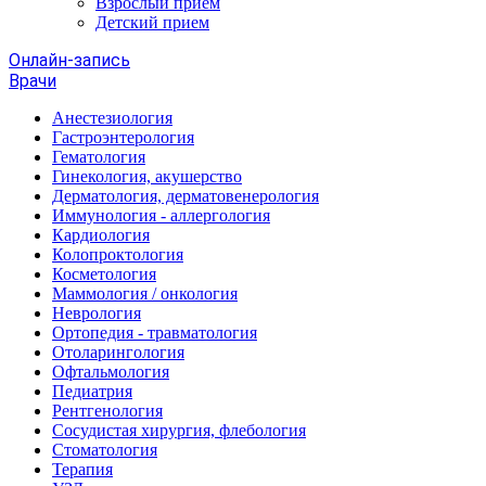
Взрослый прием
Детский прием
Онлайн-запись
Врачи
Анестезиология
Гастроэнтерология
Гематология
Гинекология, акушерство
Дерматология, дерматовенерология
Иммунология - аллергология
Кардиология
Колопроктология
Косметология
Маммология / онкология
Неврология
Ортопедия - травматология
Отоларингология
Офтальмология
Педиатрия
Рентгенология
Сосудистая хирургия, флебология
Стоматология
Терапия