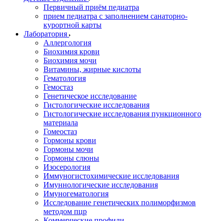
Первичный приём педиатра
прием педиатра с заполнением санаторно-
курортной карты
Лаборатория
Аллергология
Биохимия крови
Биохимия мочи
Витамины, жирные кислоты
Гематология
Гемостаз
Генетическое исследование
Гистологические исследования
Гистологические исследования пункционного
материала
Гомеостаз
Гормоны крови
Гормоны мочи
Гормоны слюны
Изосерология
Иммуногистохимические исследования
Имуннологические исследования
Имуногематология
Исследование генетических полиморфизмов
методом пцр
Коммерческие профили