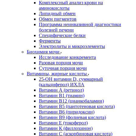
Комплексный анализ крови на
аминокислоты
Липидный обмен
Обмен пигментов
Программа неинвазивной диагностики
болезней печени
Специфические белки
Ферменты
Электролиты и микроэлементы
Биохимия мочи
Исследование конкремента
Разовая порция мочи
Суточная порция мочи
Витамины, жирные кислоты
25-OH витамин D, суммарный
(кальциферол) ИХЛА
Витамин А (ретинол)
Витамин В1 (тиамин)
Витамин В12 (цианкобаламин)
Витамин В5 (пантотеновая кислота)
Витамин В6 (пиридоксин)
Витамин В9 (фолиевая кислота)
Витамин Е (токоферол)
Витамин К (филлохинон)
Витамин С (аскорбиновая кислота)