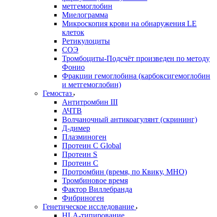
метгемоглобин
Миелограмма
Микроскопия крови на обнаружения LE
клеток
Ретикулоциты
СОЭ
Тромбоциты-Подсчёт произведен по методу
Фонио
Фракции гемоглобина (карбоксигемоглобин
и метгемоглобин)
Гемостаз
Антитромбин III
АЧТВ
Волчаночный антикоагулянт (скрининг)
Д-димер
Плазминоген
Протеин C Global
Протеин S
Протеин С
Протромбин (время, по Квику, МНО)
Тромбиновое время
Фактор Виллебранда
Фибриноген
Генетическое исследование
HLA-типирование