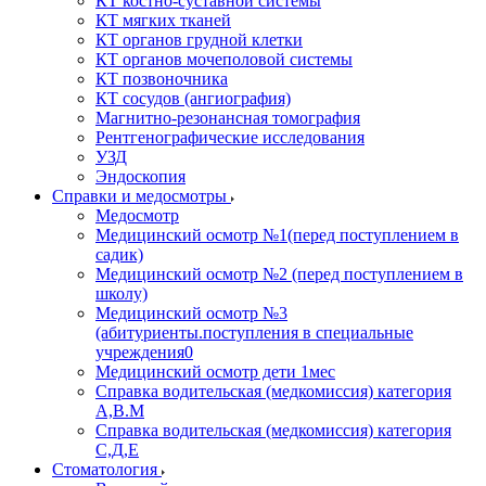
КТ костно-суставной системы
КТ мягких тканей
КТ органов грудной клетки
КТ органов мочеполовой системы
КТ позвоночника
КТ сосудов (ангиография)
Магнитно-резонансная томография
Рентгенографические исследования
УЗД
Эндоскопия
Справки и медосмотры
Медосмотр
Медицинский осмотр №1(перед поступлением в
садик)
Медицинский осмотр №2 (перед поступлением в
школу)
Медицинский осмотр №3
(абитуриенты.поступления в специальные
учреждения0
Медицинский осмотр дети 1мес
Справка водительская (медкомиссия) категория
А,В.М
Справка водительская (медкомиссия) категория
С,Д,Е
Стоматология