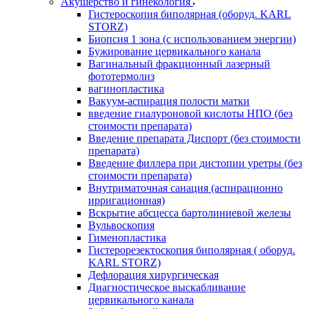
Акушерство и гинекология
Гистероскопия биполярная (оборуд. KARL
STORZ)
Биопсия 1 зона (с использованием энергии)
Бужирование цервикального канала
Вагинальный фракционный лазерный
фототермолиз
вагинопластика
Вакуум-аспирация полости матки
введение гиалуроновой кислоты НПО (без
стоимости препарата)
Введение препарата Диспорт (без стоимости
препарата)
Введение филлера при дистопии уретры (без
стоимости препарата)
Внутриматочная санация (аспирационно
ирригационная)
Вскрытие абсцесса бартолиниевой железы
Вульвоскопия
Гименопластика
Гистерорезектоскопия биполярная ( оборуд.
KARL STORZ)
Дефлорация хирургическая
Диагностическое выскабливание
цервикального канала