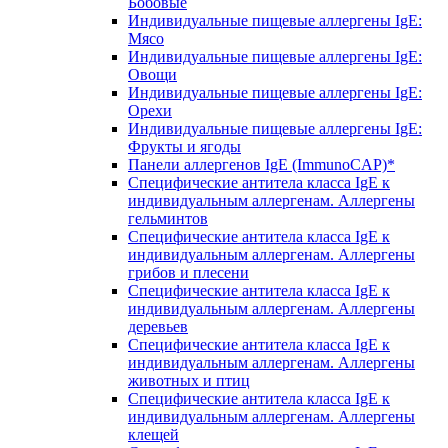
Бобовые
Индивидуальные пищевые аллергены IgE:
Мясо
Индивидуальные пищевые аллергены IgE:
Овощи
Индивидуальные пищевые аллергены IgE:
Орехи
Индивидуальные пищевые аллергены IgE:
Фрукты и ягоды
Панели аллергенов IgE (ImmunoCAP)*
Специфические антитела класса IgE к
индивидуальным аллергенам. Аллергены
гельминтов
Специфические антитела класса IgE к
индивидуальным аллергенам. Аллергены
грибов и плесени
Специфические антитела класса IgE к
индивидуальным аллергенам. Аллергены
деревьев
Специфические антитела класса IgE к
индивидуальным аллергенам. Аллергены
животных и птиц
Специфические антитела класса IgE к
индивидуальным аллергенам. Аллергены
клещей