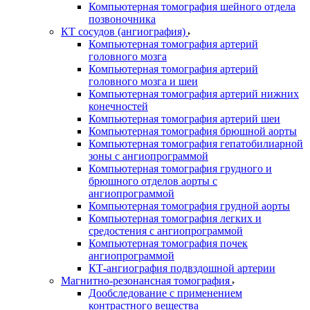
Компьютерная томография шейного отдела
позвоночника
КТ сосудов (ангиография)
Компьютерная томография артерий
головного мозга
Компьютерная томография артерий
головного мозга и шеи
Компьютерная томография артерий нижних
конечностей
Компьютерная томография артерий шеи
Компьютерная томография брюшной аорты
Компьютерная томография гепатобилиарной
зоны с ангиопрограммой
Компьютерная томография грудного и
брюшного отделов аорты с
ангиопрограммой
Компьютерная томография грудной аорты
Компьютерная томография легких и
средостения с ангиопрограммой
Компьютерная томография почек
ангиопрограммой
КТ-ангиография подвздошной артерии
Магнитно-резонансная томография
Дообследование с применением
контрастного вещества