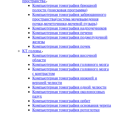
пространства
Компьютерная томография брюшной
полости (поисковая программа)
Компьютерная томография забрюшинного
пространства(система мочевыведения
почки,мочеточники,мочевой пузырь)
Компьютерная томография надпочечников
Компьютерная томография печени
Компьютерная томография поджелудочной
железы
Компьютерная томография почек
КТ головы
Компьютерная томография височной
области
Компьютерная томография головного мозга
Компьютерная томография головного мозга
с контрастом
Компьютерная томография нижней и
верхней челюсти
Компьютерная томография одной челюсти
Компьютерная томография околоносовых
пазух
Компьютерная томография орбит
Компьютерная томография основания черепа
Компьютерная томография ротоглотки