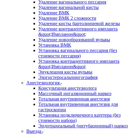
Удаление вагинального пессария
Удаление вагинальной кисты
Удаление ВМК
Удаление ВМК 2 сложности
Удаление кисты бартолиниевой железы
Удаление контрацептивного импланта
&quot;Импланон&quot;
Удаление новообразований вульвы
Установка ВМК
Установка вагинального пессария (без
стоимости пессария)
Установка контрацептивного импланта
&quot;Импланон&quot;
Энуклеация кисты вульвы
Эхогистеросальпингография
Анестезиология
Консультация анестезиолога
Массочный ингаляционный наркоз
Тотальная внутривенная анестезия
Тотальная внутривенная анестезия для
гастроскопии
Установка подключичного катетера (без
стоимости набора)
Эндотрахеальный (интубационный) наркоз
Выезда