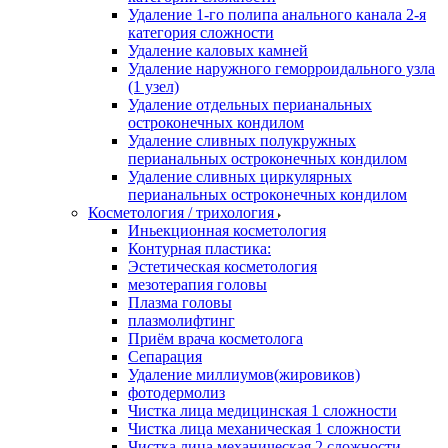
Удаление 1-го полипа анального канала 2-я
категория сложности
Удаление каловых камней
Удаление наружного геморроидального узла
(1 узел)
Удаление отдельных перианальных
остроконечных кондилом
Удаление сливных полукружных
перианальных остроконечных кондилом
Удаление сливных циркулярных
перианальных остроконечных кондилом
Косметология / трихология
Иньекционная косметология
Контурная пластика:
Эстетическая косметология
мезотерапия головы
Плазма головы
плазмолифтинг
Приём врача косметолога
Сепарация
Удаление миллиумов(жировиков)
фотодермолиз
Чистка лица медицинская 1 сложности
Чистка лица механическая 1 сложности
Чистка лица механическая 2 сложности