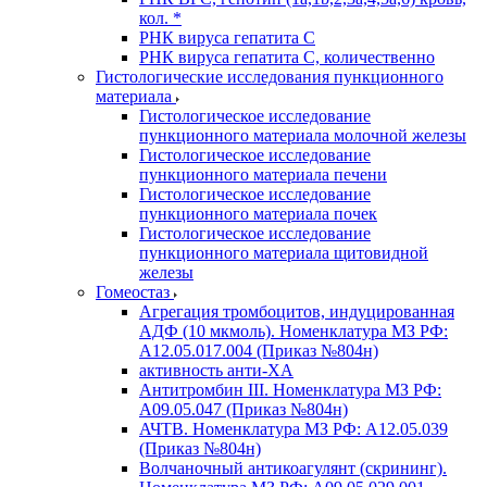
кол. *
РНК вируса гепатита C
РНК вируса гепатита C, количественно
Гистологические исследования пункционного
материала
Гистологическое исследование
пункционного материала молочной железы
Гистологическое исследование
пункционного материала печени
Гистологическое исследование
пункционного материала почек
Гистологическое исследование
пункционного материала щитовидной
железы
Гомеостаз
Агрегация тромбоцитов, индуцированная
АДФ (10 мкмоль). Номенклатура МЗ РФ:
A12.05.017.004 (Приказ №804н)
активность анти-ХА
Антитромбин III. Номенклатура МЗ РФ:
A09.05.047 (Приказ №804н)
АЧТВ. Номенклатура МЗ РФ: A12.05.039
(Приказ №804н)
Волчаночный антикоагулянт (скрининг).