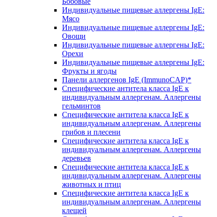
Бобовые
Индивидуальные пищевые аллергены IgE:
Мясо
Индивидуальные пищевые аллергены IgE:
Овощи
Индивидуальные пищевые аллергены IgE:
Орехи
Индивидуальные пищевые аллергены IgE:
Фрукты и ягоды
Панели аллергенов IgE (ImmunoCAP)*
Специфические антитела класса IgE к
индивидуальным аллергенам. Аллергены
гельминтов
Специфические антитела класса IgE к
индивидуальным аллергенам. Аллергены
грибов и плесени
Специфические антитела класса IgE к
индивидуальным аллергенам. Аллергены
деревьев
Специфические антитела класса IgE к
индивидуальным аллергенам. Аллергены
животных и птиц
Специфические антитела класса IgE к
индивидуальным аллергенам. Аллергены
клещей