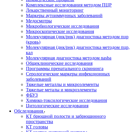
Комплексные исследования методом ПЦР
Лекарственный мониторинг
Маркеры аутоиммунных заболеваний
Медосмотры
Микробиологические исследования
Микроскопические исследования
Молекулярная (днк/рнк) диагностика методом пцр
(кровь)
Молекулярная (днк/рнк) диагностика методом пцр,
кал
Молекулярная диагностика методом nasba
Общеклинические исследования
Программы пренатального скрининга
Серологические маркеры инфекционных
заболеваний
Тяжелые металлы и микроэлементы
Тяжелые металы и микроэлементы
ФБУЗ
Химико-токсилогические исследования
Цитологические исследования
Обследования
КТ брюшной полости и забрюшинного
пространства
КТ головы