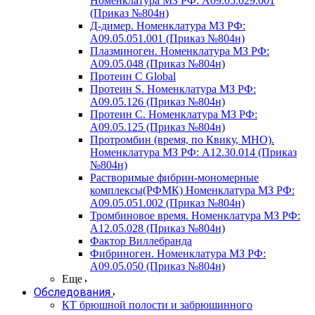
Номенклатура МЗ РФ: A09.05.029.001
(Приказ №804н)
Д-димер. Номенклатура МЗ РФ:
A09.05.051.001 (Приказ №804н)
Плазминоген. Номенклатура МЗ РФ:
A09.05.048 (Приказ №804н)
Протеин C Global
Протеин S. Номенклатура МЗ РФ:
A09.05.126 (Приказ №804н)
Протеин С. Номенклатура МЗ РФ:
A09.05.125 (Приказ №804н)
Протромбин (время, по Квику, МНО).
Номенклатура МЗ РФ: A12.30.014 (Приказ
№804н)
Растворимые фибрин-мономерные
комплексы(РФМК) Номенклатура МЗ РФ:
A09.05.051.002 (Приказ №804н)
Тромбиновое время. Номенклатура МЗ РФ:
A12.05.028 (Приказ №804н)
Фактор Виллебранда
Фибриноген. Номенклатура МЗ РФ:
A09.05.050 (Приказ №804н)
Еще
Обследования
КТ брюшной полости и забрюшинного