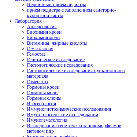
Первичный приём педиатра
прием педиатра с заполнением санаторно-
курортной карты
Лаборатория
Аллергология
Биохимия крови
Биохимия мочи
Витамины, жирные кислоты
Гематология
Гемостаз
Генетическое исследование
Гистологические исследования
Гистологические исследования пункционного
материала
Гомеостаз
Гормоны крови
Гормоны мочи
Гормоны слюны
Изосерология
Иммуногистохимические исследования
Имуннологические исследования
Имуногематология
Исследование генетических полиморфизмов
методом пцр
Коммерческие профили