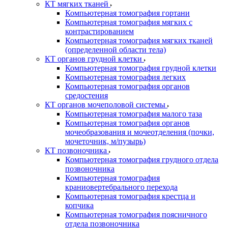
КТ мягких тканей
Компьютерная томография гортани
Компьютерная томография мягких с
контрастированием
Компьютерная томография мягких тканей
(определенной области тела)
КТ органов грудной клетки
Компьютерная томография грудной клетки
Компьютерная томография легких
Компьютерная томография органов
средостения
КТ органов мочеполовой системы
Компьютерная томография малого таза
Компьютерная томография органов
мочеобразования и мочеотделения (почки,
мочеточник, м/пузырь)
КТ позвоночника
Компьютерная томография грудного отдела
позвоночника
Компьютерная томография
краниовертебрального перехода
Компьютерная томография крестца и
копчика
Компьютерная томография поясничного
отдела позвоночника