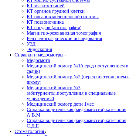
КТ костно-суставной системы
КТ мягких тканей
КТ органов грудной клетки
КТ органов мочеполовой системы
КТ позвоночника
КТ сосудов (ангиография)
Магнитно-резонансная томография
Рентгенографические исследования
УЗД
Эндоскопия
Справки и медосмотры
Медосмотр
Медицинский осмотр №1(перед поступлением в
садик)
Медицинский осмотр №2 (перед поступлением в
школу)
Медицинский осмотр №3
(абитуриенты.поступления в специальные
учреждения0
Медицинский осмотр дети 1мес
Справка водительская (медкомиссия) категория
А,В.М
Справка водительская (медкомиссия) категория
С,Д,Е
Стоматология