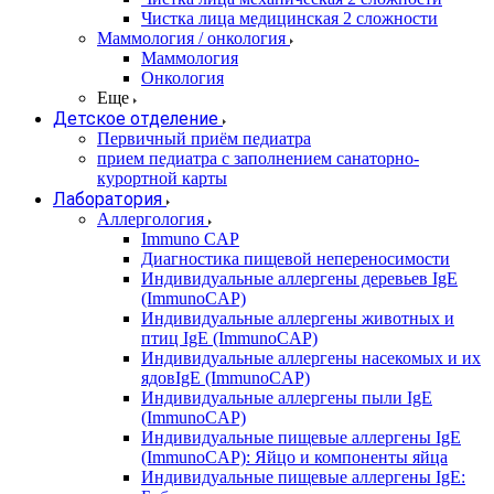
Чистка лица медицинская 2 сложности
Маммология / онкология
Маммология
Онкология
Еще
Детское отделение
Первичный приём педиатра
прием педиатра с заполнением санаторно-
курортной карты
Лаборатория
Аллергология
Immuno CAP
Диагностика пищевой непереносимости
Индивидуальные аллергены деревьев IgE
(ImmunoCAP)
Индивидуальные аллергены животных и
птиц IgE (ImmunoCAP)
Индивидуальные аллергены насекомых и их
ядовIgE (ImmunoCAP)
Индивидуальные аллергены пыли IgE
(ImmunoCAP)
Индивидуальные пищевые аллергены IgE
(ImmunoCAP): Яйцо и компоненты яйца
Индивидуальные пищевые аллергены IgE: