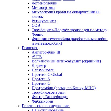
метгемоглобин
Миелограмма
Микроскопия крови на обнаружения LE
клеток
Ретикулоциты
СОЭ
Тромбоциты-Подсчёт произведен по методу
Фонио
Фракции гемоглобина (карбоксигемоглобин
и метгемоглобин)
Гемостаз
Антитромбин III
АЧТВ
Волчаночный антикоагулянт (скрининг)
Д-димер
Плазминоген
Протеин C Global
Протеин S
Протеин С
Протромбин (время, по Квику, МНО)
Тромбиновое время
Фактор Виллебранда
Фибриноген
Генетическое исследование
HLA-типирование