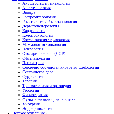
Акушерство и гинекология
Анестезиология
Выезда
Гастроэнтерология
Гематология / Гемостазиология
Дерматовенерология
Кардиология
Колопроктология
Косметология / трихология
Маммология / онкология
Неврология
Отоларингология (ЛОР)
Офтальмология
Психиатрия
Сердечно-сосудистая хирургия, флебология
Сестринское дело
Сурдология
Терапия
Травматология и ортопедия
Урология
Физиотерапия
Функциональная диагностика
Хирургия
Эндокринология
Детское отделение