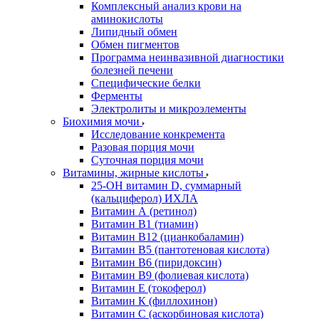
Комплексный анализ крови на
аминокислоты
Липидный обмен
Обмен пигментов
Программа неинвазивной диагностики
болезней печени
Специфические белки
Ферменты
Электролиты и микроэлементы
Биохимия мочи
Исследование конкремента
Разовая порция мочи
Суточная порция мочи
Витамины, жирные кислоты
25-OH витамин D, суммарный
(кальциферол) ИХЛА
Витамин А (ретинол)
Витамин В1 (тиамин)
Витамин В12 (цианкобаламин)
Витамин В5 (пантотеновая кислота)
Витамин В6 (пиридоксин)
Витамин В9 (фолиевая кислота)
Витамин Е (токоферол)
Витамин К (филлохинон)
Витамин С (аскорбиновая кислота)