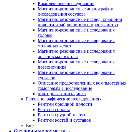
Комплексные исследования
Магнитно-резонансные ангиографии
(исследования сосудов)
Магнитно-резонансные исслед. брюшной
полости и забрюшинного пространства
Магнитно-резонансные исследования
головы
Магнитно-резонансные исследования
молочных желез
Магнитно-резонансные исследования
органов малого таза
Магнитно-резонансные исследования
позвоночника
Магнитно-резонансные исследования
суставов
Описание предоставленных компьютерных
томограмм 1 исследование
повторная запись диска
Рентгенографические исследования
Рентген брюшной полости
Рентген головы
Рентген грудной клетки
Рентген костей и суставов
Еще
Справки и медосмотры