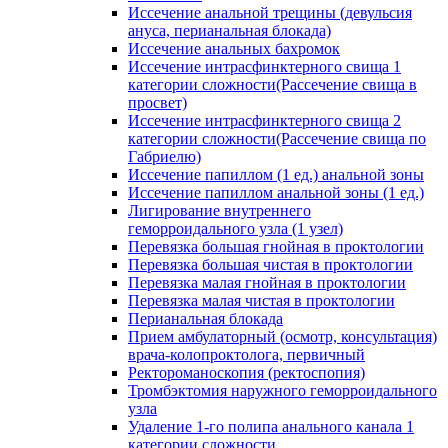
Иссечение анальной трещины (девульсия
ануса, перианальная блокада)
Иссечение анальных бахромок
Иссечение интрасфинктерного свища 1
категории сложности(Рассечение свища в
просвет)
Иссечение интрасфинктерного свища 2
категории сложности(Рассечение свища по
Габриелю)
Иссечение папиллом (1 ед.) анальной зоны
Иссечение папиллом анальной зоны (1 ед.)
Лигирование внутреннего
геморроидального узла (1 узел)
Перевязка большая гнойная в проктологии
Перевязка большая чистая в проктологии
Перевязка малая гнойная в проктологии
Перевязка малая чистая в проктологии
Перианальная блокада
Прием амбулаторный (осмотр, консультация)
врача-колопроктолога, первичный
Ректороманоскопия (ректоспопия)
Тромбэктомия наружного геморроидального
узла
Удаление 1-го полипа анального канала 1
категории сложности