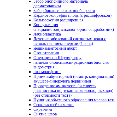
Забор биопсийного материала
дерматопанчем
Забор биологических проб врачом
Кардиотокография плода (с расшифровкой)
Кольпоскопия расширенная
Консультация
специалистов(психолог,юрист,соц.работник)
Лабиопластика
Лечение заболеваний слизистых, кожи с
использованием энергии (1 зона)
медикаментозный аборт
Озонотерапия
Операция по Штурмдорфу
пайпель-биопсия/аспирационная биопсия
эндометрия
плазмолифтинг
Прием амбулаторный (осмотр, консультация)
акушера-гинеколога первичный
Проведение амниотеста (экспресс-
диагностика подтекания околоплодных вод)
(без стоимости теста)
Пункция объемного образования малого таза
Серкляж шейки матки
Скретчинг
Снятие швов