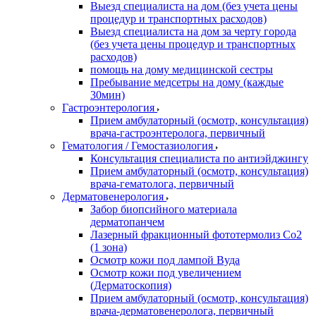
Выезд специалиста на дом (без учета цены
процедур и транспортных расходов)
Выезд специалиста на дом за черту города
(без учета цены процедур и транспортных
расходов)
помощь на дому медицинской сестры
Пребывание медсетры на дому (каждые
30мин)
Гастроэнтерология
Прием амбулаторный (осмотр, консультация)
врача-гастроэнтеролога, первичный
Гематология / Гемостазиология
Консультация специалиста по антиэйджингу
Прием амбулаторный (осмотр, консультация)
врача-гематолога, первичный
Дерматовенерология
Забор биопсийного материала
дерматопанчем
Лазерный фракционный фототермолиз Со2
(1 зона)
Осмотр кожи под лампой Вуда
Осмотр кожи под увеличением
(Дерматоскопия)
Прием амбулаторный (осмотр, консультация)
врача-дерматовенеролога, первичный