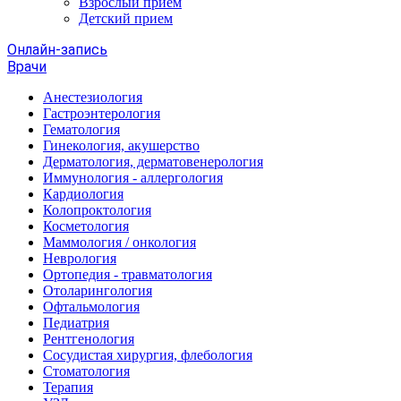
Взрослый прием
Детский прием
Онлайн-запись
Врачи
Анестезиология
Гастроэнтерология
Гематология
Гинекология, акушерство
Дерматология, дерматовенерология
Иммунология - аллергология
Кардиология
Колопроктология
Косметология
Маммология / онкология
Неврология
Ортопедия - травматология
Отоларингология
Офтальмология
Педиатрия
Рентгенология
Сосудистая хирургия, флебология
Стоматология
Терапия