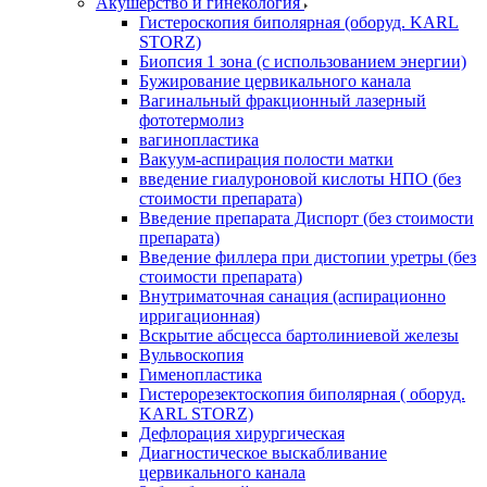
Акушерство и гинекология
Гистероскопия биполярная (оборуд. KARL
STORZ)
Биопсия 1 зона (с использованием энергии)
Бужирование цервикального канала
Вагинальный фракционный лазерный
фототермолиз
вагинопластика
Вакуум-аспирация полости матки
введение гиалуроновой кислоты НПО (без
стоимости препарата)
Введение препарата Диспорт (без стоимости
препарата)
Введение филлера при дистопии уретры (без
стоимости препарата)
Внутриматочная санация (аспирационно
ирригационная)
Вскрытие абсцесса бартолиниевой железы
Вульвоскопия
Гименопластика
Гистерорезектоскопия биполярная ( оборуд.
KARL STORZ)
Дефлорация хирургическая
Диагностическое выскабливание
цервикального канала