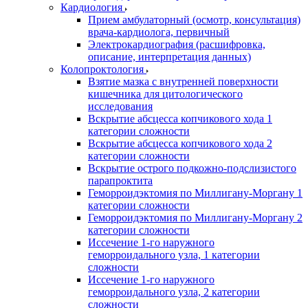
Кардиология
Прием амбулаторный (осмотр, консультация)
врача-кардиолога, первичный
Электрокардиография (расшифровка,
описание, интерпретация данных)
Колопроктология
Взятие мазка с внутренней поверхности
кишечника для цитологического
исследования
Вскрытие абсцесса копчикового хода 1
категории сложности
Вскрытие абсцесса копчикового хода 2
категории сложности
Вскрытие острого подкожно-подслизистого
парапроктита
Геморроидэктомия по Миллигану-Моргану 1
категории сложности
Геморроидэктомия по Миллигану-Моргану 2
категории сложности
Иссечение 1-го наружного
геморроидального узла, 1 категории
сложности
Иссечение 1-го наружного
геморроидального узла, 2 категории
сложности