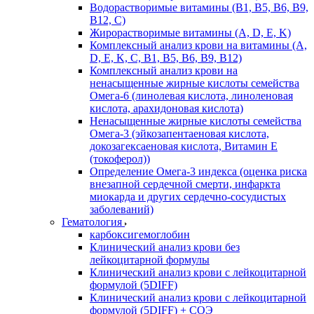
Водорастворимые витамины (B1, B5, B6, В9,
В12, С)
Жирорастворимые витамины (A, D, E, K)
Комплексный анализ крови на витамины (A,
D, E, K, C, B1, B5, B6, В9, B12)
Комплексный анализ крови на
ненасыщенные жирные кислоты семейства
Омега-6 (линолевая кислота, линоленовая
кислота, арахидоновая кислота)
Ненасыщенные жирные кислоты семейства
Омега-3 (эйкозапентаеновая кислота,
докозагексаеновая кислота, Витамин E
(токоферол))
Определение Омега-3 индекса (оценка риска
внезапной сердечной смерти, инфаркта
миокарда и других сердечно-сосудистых
заболеваний)
Гематология
карбоксигемоглобин
Клинический анализ крови без
лейкоцитарной формулы
Клинический анализ крови с лейкоцитарной
формулой (5DIFF)
Клинический анализ крови с лейкоцитарной
формулой (5DIFF) + СОЭ