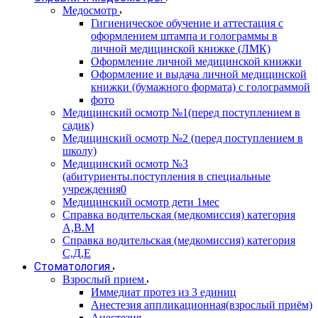
Медосмотр
Гигиеническое обучение и аттестация с
оформлением штампа и голограммы в
личной медицинской книжке (ЛМК)
Оформление личной медицинской книжки
Оформление и выдача личной медицинской
книжки (бумажного формата) с голограммой
фото
Медицинский осмотр №1(перед поступлением в
садик)
Медицинский осмотр №2 (перед поступлением в
школу)
Медицинский осмотр №3
(абитуриенты.поступления в специальные
учреждения0
Медицинский осмотр дети 1мес
Справка водительская (медкомиссия) категория
А,В.М
Справка водительская (медкомиссия) категория
С,Д,Е
Стоматология
Взрослый прием
Иммедиат протез из 3 единиц
Анестезия аппликационная(взрослый приём)
Анестезия