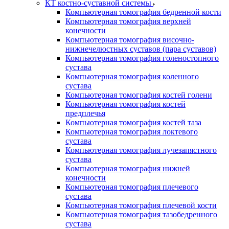
КТ костно-суставной системы
Компьютерная томография бедренной кости
Компьютерная томография верхней
конечности
Компьютерная томография височно-
нижнечелюстных суставов (пара суставов)
Компьютерная томография голеностопного
сустава
Компьютерная томография коленного
сустава
Компьютерная томография костей голени
Компьютерная томография костей
предплечья
Компьютерная томография костей таза
Компьютерная томография локтевого
сустава
Компьютерная томография лучезапястного
сустава
Компьютерная томография нижней
конечности
Компьютерная томография плечевого
сустава
Компьютерная томография плечевой кости
Компьютерная томография тазобедренного
сустава