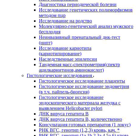
Диагностика периодической болезни
Исследование генетических полиморфизмов
методом пцр
Исследование на родство
Молекулярно-генетический анализ мужского
бесплодия
Неинвазивный пренатальный днк-тест
(нипт)
Исследование кариотипа
(кариотипирование)
Наследственные эпилепсии
Тандемная масс-спектрометрия(спектр
ацилкарнитинов,аминокислот)
Гистологические исследования
Гистологическое исследование плаценты
Гистологическое исследование эндометрия
(в т.ч. пайпель-биопсия)
Гистологическое исследование
эндоскопического материала желудка с
выявлением Helicobacter pylori
ДНК вируса гепатита B
ДНК вируса гепатита B, количественно
Консультация готовых препаратов (1 локус)
РНК ВГC, генотип (1,2,3) кровь, кач. *
РНК ВГC, генотип (1a,1b,2,3a,4,5a,6) кровь,