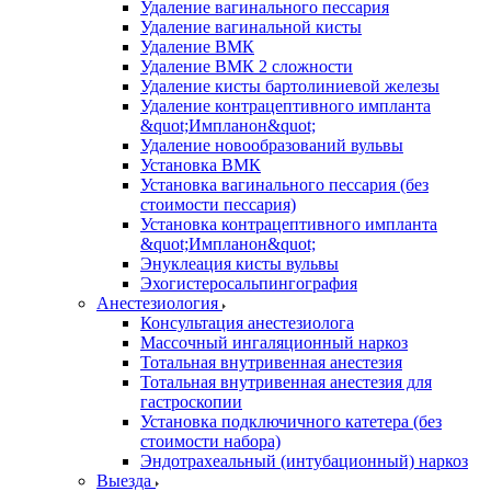
Удаление вагинального пессария
Удаление вагинальной кисты
Удаление ВМК
Удаление ВМК 2 сложности
Удаление кисты бартолиниевой железы
Удаление контрацептивного импланта
&quot;Импланон&quot;
Удаление новообразований вульвы
Установка ВМК
Установка вагинального пессария (без
стоимости пессария)
Установка контрацептивного импланта
&quot;Импланон&quot;
Энуклеация кисты вульвы
Эхогистеросальпингография
Анестезиология
Консультация анестезиолога
Массочный ингаляционный наркоз
Тотальная внутривенная анестезия
Тотальная внутривенная анестезия для
гастроскопии
Установка подключичного катетера (без
стоимости набора)
Эндотрахеальный (интубационный) наркоз
Выезда