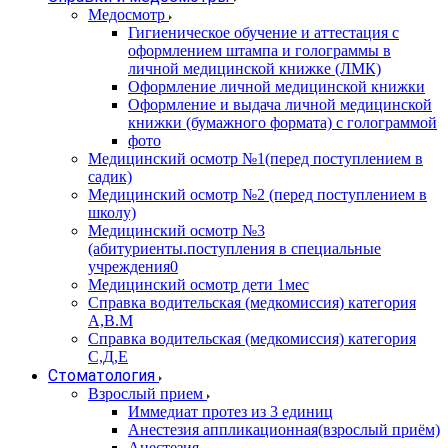
Медосмотр
Гигиеническое обучение и аттестация с
оформлением штампа и голограммы в
личной медицинской книжке (ЛМК)
Оформление личной медицинской книжки
Оформление и выдача личной медицинской
книжки (бумажного формата) с голограммой
фото
Медицинский осмотр №1(перед поступлением в
садик)
Медицинский осмотр №2 (перед поступлением в
школу)
Медицинский осмотр №3
(абитуриенты.поступления в специальные
учреждения0
Медицинский осмотр дети 1мес
Справка водительская (медкомиссия) категория
А,В.М
Справка водительская (медкомиссия) категория
С,Д,Е
Стоматология
Взрослый прием
Иммедиат протез из 3 единиц
Анестезия аппликационная(взрослый приём)
Анестезия