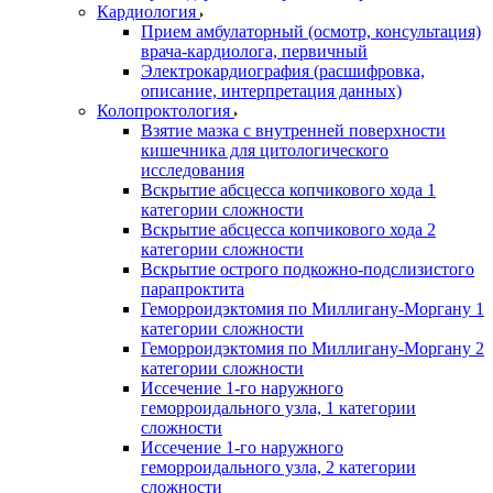
Кардиология
Прием амбулаторный (осмотр, консультация)
врача-кардиолога, первичный
Электрокардиография (расшифровка,
описание, интерпретация данных)
Колопроктология
Взятие мазка с внутренней поверхности
кишечника для цитологического
исследования
Вскрытие абсцесса копчикового хода 1
категории сложности
Вскрытие абсцесса копчикового хода 2
категории сложности
Вскрытие острого подкожно-подслизистого
парапроктита
Геморроидэктомия по Миллигану-Моргану 1
категории сложности
Геморроидэктомия по Миллигану-Моргану 2
категории сложности
Иссечение 1-го наружного
геморроидального узла, 1 категории
сложности
Иссечение 1-го наружного
геморроидального узла, 2 категории
сложности