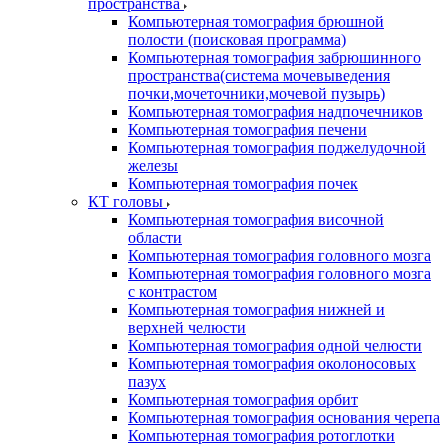
пространства
Компьютерная томография брюшной
полости (поисковая программа)
Компьютерная томография забрюшинного
пространства(система мочевыведения
почки,мочеточники,мочевой пузырь)
Компьютерная томография надпочечников
Компьютерная томография печени
Компьютерная томография поджелудочной
железы
Компьютерная томография почек
КТ головы
Компьютерная томография височной
области
Компьютерная томография головного мозга
Компьютерная томография головного мозга
с контрастом
Компьютерная томография нижней и
верхней челюсти
Компьютерная томография одной челюсти
Компьютерная томография околоносовых
пазух
Компьютерная томография орбит
Компьютерная томография основания черепа
Компьютерная томография ротоглотки