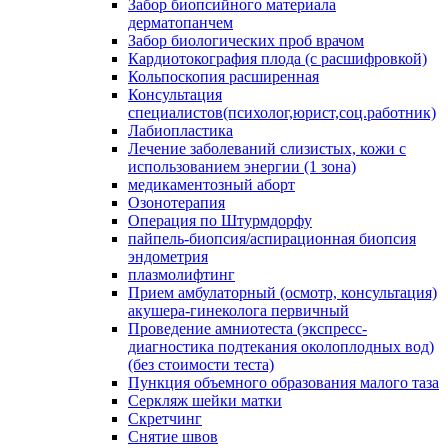
Забор биопсийного материала
дерматопанчем
Забор биологических проб врачом
Кардиотокография плода (с расшифровкой)
Кольпоскопия расширенная
Консультация
специалистов(психолог,юрист,соц.работник)
Лабиопластика
Лечение заболеваний слизистых, кожи с
использованием энергии (1 зона)
медикаментозный аборт
Озонотерапия
Операция по Штурмдорфу
пайпель-биопсия/аспирационная биопсия
эндометрия
плазмолифтинг
Прием амбулаторный (осмотр, консультация)
акушера-гинеколога первичный
Проведение амниотеста (экспресс-
диагностика подтекания околоплодных вод)
(без стоимости теста)
Пункция объемного образования малого таза
Серкляж шейки матки
Скретчинг
Снятие швов