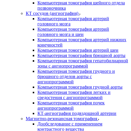
Компьютерная томография шейного отдела
позвоночника
КТ сосудов (ангиография)
Компьютерная томография артерий
головного мозга
Компьютерная томография артерий
головного мозга и шеи
Компьютерная томография артерий нижних
конечностей
Компьютерная томография артерий шеи
Компьютерная томография брюшной аорты
Компьютерная томография гепатобилиарной
зоны с ангиопрограммой
Компьютерная томография грудного и
брюшного отделов аорты с
ангиопрограммой
Компьютерная томография грудной аорты
Компьютерная томография легких и
средостения с ангиопрограммой
Компьютерная томография почек
ангиопрограммой
КТ-ангиография подвздошной артерии
Магнитно-резонансная томография
Дообследование с применением
контрастного вещества