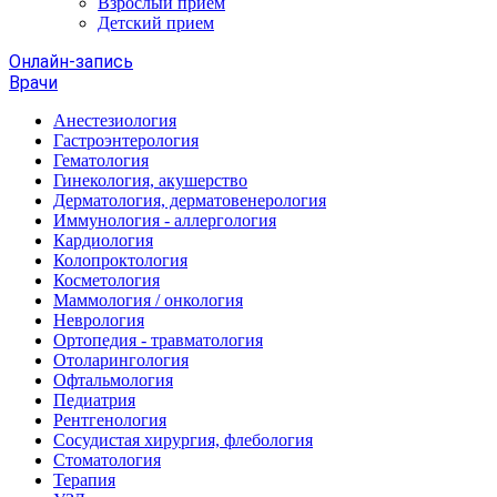
Взрослый прием
Детский прием
Онлайн-запись
Врачи
Анестезиология
Гастроэнтерология
Гематология
Гинекология, акушерство
Дерматология, дерматовенерология
Иммунология - аллергология
Кардиология
Колопроктология
Косметология
Маммология / онкология
Неврология
Ортопедия - травматология
Отоларингология
Офтальмология
Педиатрия
Рентгенология
Сосудистая хирургия, флебология
Стоматология
Терапия