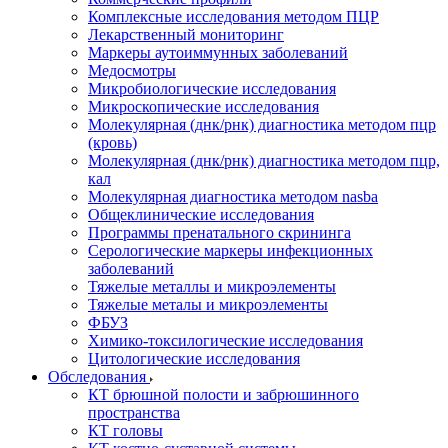
Комплексные исследования методом ПЦР
Лекарственный мониторинг
Маркеры аутоиммунных заболеваний
Медосмотры
Микробиологические исследования
Микроскопические исследования
Молекулярная (днк/рнк) диагностика методом пцр
(кровь)
Молекулярная (днк/рнк) диагностика методом пцр,
кал
Молекулярная диагностика методом nasba
Общеклинические исследования
Программы пренатального скрининга
Серологические маркеры инфекционных
заболеваний
Тяжелые металлы и микроэлементы
Тяжелые металы и микроэлементы
ФБУЗ
Химико-токсилогические исследования
Цитологические исследования
Обследования
КТ брюшной полости и забрюшинного
пространства
КТ головы