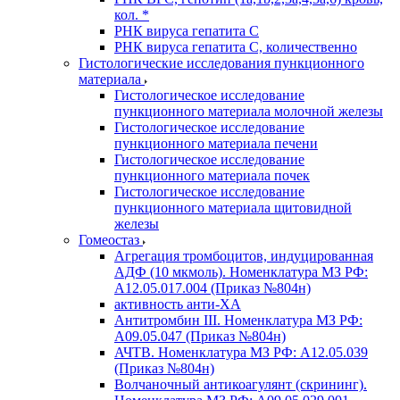
кол. *
РНК вируса гепатита C
РНК вируса гепатита C, количественно
Гистологические исследования пункционного
материала
Гистологическое исследование
пункционного материала молочной железы
Гистологическое исследование
пункционного материала печени
Гистологическое исследование
пункционного материала почек
Гистологическое исследование
пункционного материала щитовидной
железы
Гомеостаз
Агрегация тромбоцитов, индуцированная
АДФ (10 мкмоль). Номенклатура МЗ РФ:
A12.05.017.004 (Приказ №804н)
активность анти-ХА
Антитромбин III. Номенклатура МЗ РФ:
A09.05.047 (Приказ №804н)
АЧТВ. Номенклатура МЗ РФ: A12.05.039
(Приказ №804н)
Волчаночный антикоагулянт (скрининг).