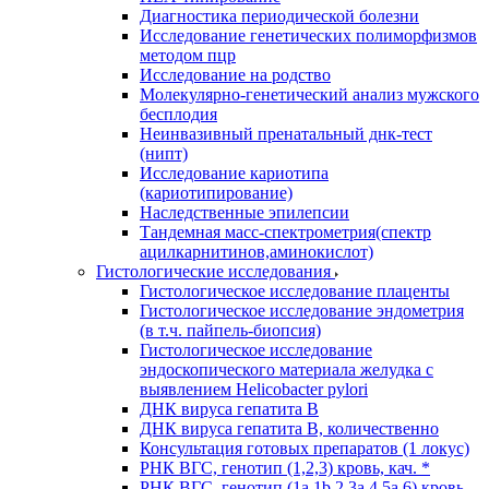
Диагностика периодической болезни
Исследование генетических полиморфизмов
методом пцр
Исследование на родство
Молекулярно-генетический анализ мужского
бесплодия
Неинвазивный пренатальный днк-тест
(нипт)
Исследование кариотипа
(кариотипирование)
Наследственные эпилепсии
Тандемная масс-спектрометрия(спектр
ацилкарнитинов,аминокислот)
Гистологические исследования
Гистологическое исследование плаценты
Гистологическое исследование эндометрия
(в т.ч. пайпель-биопсия)
Гистологическое исследование
эндоскопического материала желудка с
выявлением Helicobacter pylori
ДНК вируса гепатита B
ДНК вируса гепатита B, количественно
Консультация готовых препаратов (1 локус)
РНК ВГC, генотип (1,2,3) кровь, кач. *
РНК ВГC, генотип (1a,1b,2,3a,4,5a,6) кровь,