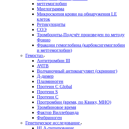
метгемоглобин
Миелограмма
Микроскопия крови на обнаружения LE
клеток
Ретикулоциты
СОЭ
Тромбоциты-Подсчёт произведен по методу
Фонио
Фракции гемоглобина (карбоксигемоглобин
и метгемоглобин)
Гемостаз
Антитромбин III
АЧТВ
Волчаночный антикоагулянт (скрининг)
Д-димер
Плазминоген
Протеин C Global
Протеин S
Протеин С
Протромбин (время, по Квику, МНО)
Тромбиновое время
Фактор Виллебранда
Фибриноген
Генетическое исследование
HLA-типирование