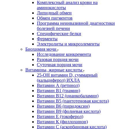
Комплексный анализ крови на
аминокислоты
Липидный обмен
Обмен пигментов
Программа неинвазивной диагностики
болезней печени
Специфические белки
Ферменты
Электролиты и микроэлементы
Биохимия мочи
Исследование конкремента
Разовая порция мочи
Суточная порция мочи
Витамины, жирные кислоты
25-OH витамин D, суммарный
(кальциферол) ИХЛА
Витамин А (ретинол)
Витамин В1 (тиамин)
Витамин В12 (цианкобаламин)
Витамин В5 (пантотеновая кислота)
Витамин В6 (пиридоксин)
Витамин В9 (фолиевая кислота)
Витамин Е (токоферол)
Витамин К (филлохинон)
Витамин С (аскорбиновая кислота)