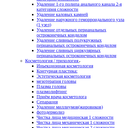
Удаление 1-го полипа анального канала 2-я
категория сложности
Удаление каловых камней
Удаление наружного геморроидального узла
(1 узел)
Удаление отдельных перианальных
остроконечных кондилом
Удаление сливных полукружных
перианальных остроконечных кондилом
Удаление сливных циркулярных
перианальных остроконечных кондилом
Косметология / трихология
Иньекционная косметология
Контурная пластика:
Эстетическая косметология
мезотерапия головы
Плазма головы
плазмолифтинг
Приём врача косметолога
Сепарация
Удаление миллиумов(жировиков)
фотодермолиз
Чистка лица медицинская 1 сложности
Чистка лица механическая 1 сложности
Чистка лица механическая 2 сложности