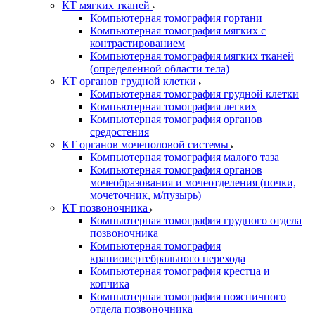
КТ мягких тканей
Компьютерная томография гортани
Компьютерная томография мягких с
контрастированием
Компьютерная томография мягких тканей
(определенной области тела)
КТ органов грудной клетки
Компьютерная томография грудной клетки
Компьютерная томография легких
Компьютерная томография органов
средостения
КТ органов мочеполовой системы
Компьютерная томография малого таза
Компьютерная томография органов
мочеобразования и мочеотделения (почки,
мочеточник, м/пузырь)
КТ позвоночника
Компьютерная томография грудного отдела
позвоночника
Компьютерная томография
краниовертебрального перехода
Компьютерная томография крестца и
копчика
Компьютерная томография поясничного
отдела позвоночника