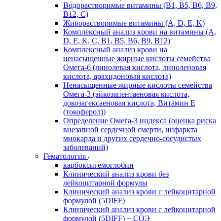
Водорастворимые витамины (B1, B5, B6, В9,
В12, С)
Жирорастворимые витамины (A, D, E, K)
Комплексный анализ крови на витамины (A,
D, E, K, C, B1, B5, B6, В9, B12)
Комплексный анализ крови на
ненасыщенные жирные кислоты семейства
Омега-6 (линолевая кислота, линоленовая
кислота, арахидоновая кислота)
Ненасыщенные жирные кислоты семейства
Омега-3 (эйкозапентаеновая кислота,
докозагексаеновая кислота, Витамин E
(токоферол))
Определение Омега-3 индекса (оценка риска
внезапной сердечной смерти, инфаркта
миокарда и других сердечно-сосудистых
заболеваний)
Гематология
карбоксигемоглобин
Клинический анализ крови без
лейкоцитарной формулы
Клинический анализ крови с лейкоцитарной
формулой (5DIFF)
Клинический анализ крови с лейкоцитарной
формулой (5DIFF) + СОЭ