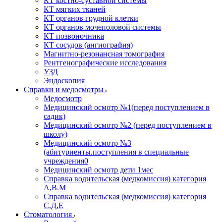
КТ костно-суставной системы
КТ мягких тканей
КТ органов грудной клетки
КТ органов мочеполовой системы
КТ позвоночника
КТ сосудов (ангиография)
Магнитно-резонансная томография
Рентгенографические исследования
УЗД
Эндоскопия
Справки и медосмотры
Медосмотр
Медицинский осмотр №1(перед поступлением в
садик)
Медицинский осмотр №2 (перед поступлением в
школу)
Медицинский осмотр №3
(абитуриенты.поступления в специальные
учреждения0
Медицинский осмотр дети 1мес
Справка водительская (медкомиссия) категория
А,В.М
Справка водительская (медкомиссия) категория
С,Д,Е
Стоматология