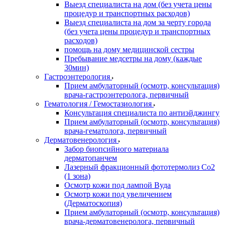
Выезд специалиста на дом (без учета цены
процедур и транспортных расходов)
Выезд специалиста на дом за черту города
(без учета цены процедур и транспортных
расходов)
помощь на дому медицинской сестры
Пребывание медсетры на дому (каждые
30мин)
Гастроэнтерология
Прием амбулаторный (осмотр, консультация)
врача-гастроэнтеролога, первичный
Гематология / Гемостазиология
Консультация специалиста по антиэйджингу
Прием амбулаторный (осмотр, консультация)
врача-гематолога, первичный
Дерматовенерология
Забор биопсийного материала
дерматопанчем
Лазерный фракционный фототермолиз Со2
(1 зона)
Осмотр кожи под лампой Вуда
Осмотр кожи под увеличением
(Дерматоскопия)
Прием амбулаторный (осмотр, консультация)
врача-дерматовенеролога, первичный