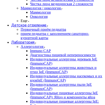
Чистка лица медицинская 2 сложности
Маммология / онкология
Маммология
Онкология
Еще
Детское отделение
Первичный приём педиатра
прием педиатра с заполнением санаторно-
курортной карты
Лаборатория
Аллергология
Immuno CAP
Диагностика пищевой непереносимости
Индивидуальные аллергены деревьев IgE
(ImmunoCAP)
Индивидуальные аллергены животных и
птиц IgE (ImmunoCAP)
Индивидуальные аллергены насекомых и их
ядовIgE (ImmunoCAP)
Индивидуальные аллергены пыли IgE
(ImmunoCAP)
Индивидуальные пищевые аллергены IgE
(ImmunoCAP): Яйцо и компоненты яйца
Индивидуальные пищевые аллергены IgE: