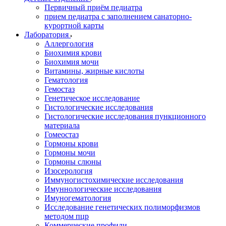
Первичный приём педиатра
прием педиатра с заполнением санаторно-
курортной карты
Лаборатория
Аллергология
Биохимия крови
Биохимия мочи
Витамины, жирные кислоты
Гематология
Гемостаз
Генетическое исследование
Гистологические исследования
Гистологические исследования пункционного
материала
Гомеостаз
Гормоны крови
Гормоны мочи
Гормоны слюны
Изосерология
Иммуногистохимические исследования
Имуннологические исследования
Имуногематология
Исследование генетических полиморфизмов
методом пцр
Коммерческие профили