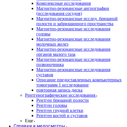
Комплексные исследования
Магнитно-резонансные ангиографии
(исследования сосудов)
Магнитно-резонансные исслед. брюшной
полости и забрюшинного пространства
Магнитно-резонансные исследования
головы
Магнитно-резонансные исследования
молочных желез
Магнитно-резонансные исследования
органов малого таза
Магнитно-резонансные исследования
позвоночника
Магнитно-резонансные исследования
суставов
Описание предоставленных компьютерных
томограмм 1 исследование
повторная запись диска
Рентгенографические исследования
Рентген брюшной полости
Рентген головы
Рентген грудной клетки
Рентген костей и суставов
Еще
Справки и медосмотры