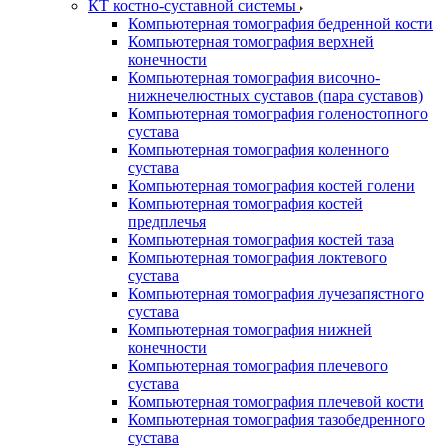
КТ костно-суставной системы
Компьютерная томография бедренной кости
Компьютерная томография верхней
конечности
Компьютерная томография височно-
нижнечелюстных суставов (пара суставов)
Компьютерная томография голеностопного
сустава
Компьютерная томография коленного
сустава
Компьютерная томография костей голени
Компьютерная томография костей
предплечья
Компьютерная томография костей таза
Компьютерная томография локтевого
сустава
Компьютерная томография лучезапястного
сустава
Компьютерная томография нижней
конечности
Компьютерная томография плечевого
сустава
Компьютерная томография плечевой кости
Компьютерная томография тазобедренного
сустава