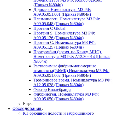
Номенклатура МЗ РФ: A09.05.029.001
(Приказ №804н)
Д-димер. Номенклатура МЗ РФ:
A09.05.051.001 (Приказ №804н)
Плазминоген. Номенклатура МЗ РФ:
A09.05.048 (Приказ №804н)
Протеин C Global
Протеин S. Номенклатура МЗ РФ:
A09.05.126 (Приказ №804н)
Протеин С. Номенклатура МЗ РФ:
A09.05.125 (Приказ №804н)
Протромбин (время, по Квику, МНО).
Номенклатура МЗ РФ: A12.30.014 (Приказ
№804н)
Растворимые фибрин-мономерные
комплексы(РФМК) Номенклатура МЗ РФ:
A09.05.051.002 (Приказ №804н)
Тромбиновое время. Номенклатура МЗ РФ:
A12.05.028 (Приказ №804н)
Фактор Виллебранда
Фибриноген. Номенклатура МЗ РФ:
A09.05.050 (Приказ №804н)
Еще
Обследования
КТ брюшной полости и забрюшинного