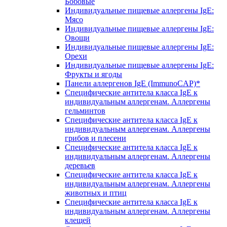
Бобовые
Индивидуальные пищевые аллергены IgE:
Мясо
Индивидуальные пищевые аллергены IgE:
Овощи
Индивидуальные пищевые аллергены IgE:
Орехи
Индивидуальные пищевые аллергены IgE:
Фрукты и ягоды
Панели аллергенов IgE (ImmunoCAP)*
Специфические антитела класса IgE к
индивидуальным аллергенам. Аллергены
гельминтов
Специфические антитела класса IgE к
индивидуальным аллергенам. Аллергены
грибов и плесени
Специфические антитела класса IgE к
индивидуальным аллергенам. Аллергены
деревьев
Специфические антитела класса IgE к
индивидуальным аллергенам. Аллергены
животных и птиц
Специфические антитела класса IgE к
индивидуальным аллергенам. Аллергены
клещей