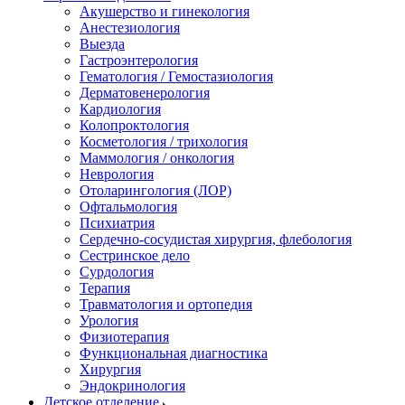
Акушерство и гинекология
Анестезиология
Выезда
Гастроэнтерология
Гематология / Гемостазиология
Дерматовенерология
Кардиология
Колопроктология
Косметология / трихология
Маммология / онкология
Неврология
Отоларингология (ЛОР)
Офтальмология
Психиатрия
Сердечно-сосудистая хирургия, флебология
Сестринское дело
Сурдология
Терапия
Травматология и ортопедия
Урология
Физиотерапия
Функциональная диагностика
Хирургия
Эндокринология
Детское отделение