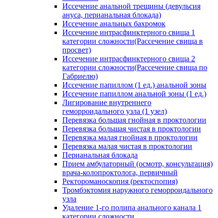
Иссечение анальной трещины (девульсия
ануса, перианальная блокада)
Иссечение анальных бахромок
Иссечение интрасфинктерного свища 1
категории сложности(Рассечение свища в
просвет)
Иссечение интрасфинктерного свища 2
категории сложности(Рассечение свища по
Габриелю)
Иссечение папиллом (1 ед.) анальной зоны
Иссечение папиллом анальной зоны (1 ед.)
Лигирование внутреннего
геморроидального узла (1 узел)
Перевязка большая гнойная в проктологии
Перевязка большая чистая в проктологии
Перевязка малая гнойная в проктологии
Перевязка малая чистая в проктологии
Перианальная блокада
Прием амбулаторный (осмотр, консультация)
врача-колопроктолога, первичный
Ректороманоскопия (ректоспопия)
Тромбэктомия наружного геморроидального
узла
Удаление 1-го полипа анального канала 1
категории сложности