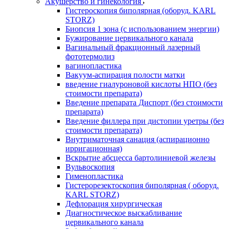
Акушерство и гинекология
Гистероскопия биполярная (оборуд. KARL
STORZ)
Биопсия 1 зона (с использованием энергии)
Бужирование цервикального канала
Вагинальный фракционный лазерный
фототермолиз
вагинопластика
Вакуум-аспирация полости матки
введение гиалуроновой кислоты НПО (без
стоимости препарата)
Введение препарата Диспорт (без стоимости
препарата)
Введение филлера при дистопии уретры (без
стоимости препарата)
Внутриматочная санация (аспирационно
ирригационная)
Вскрытие абсцесса бартолиниевой железы
Вульвоскопия
Гименопластика
Гистерорезектоскопия биполярная ( оборуд.
KARL STORZ)
Дефлорация хирургическая
Диагностическое выскабливание
цервикального канала