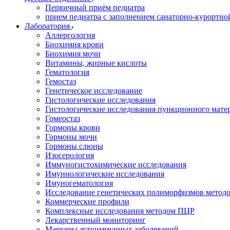
Первичный приём педиатра
прием педиатра с заполнением санаторно-курортно
Лаборатория
Аллергология
Биохимия крови
Биохимия мочи
Витамины, жирные кислоты
Гематология
Гемостаз
Генетическое исследование
Гистологические исследования
Гистологические исследования пункционного мате
Гомеостаз
Гормоны крови
Гормоны мочи
Гормоны слюны
Изосерология
Иммуногистохимические исследования
Имуннологические исследования
Имуногематология
Исследование генетических полиморфизмов метод
Коммерческие профили
Комплексные исследования методом ПЦР
Лекарственный мониторинг
Маркеры аутоиммунных заболеваний