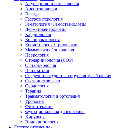
Акушерство и гинекология
Анестезиология
Выезда
Гастроэнтерология
Гематология / Гемостазиология
Дерматовенерология
Кардиология
Колопроктология
Косметология / трихология
Маммология / онкология
Неврология
Отоларингология (ЛОР)
Офтальмология
Психиатрия
Сердечно-сосудистая хирургия, флебология
Сестринское дело
Сурдология
Терапия
Травматология и ортопедия
Урология
Физиотерапия
Функциональная диагностика
Хирургия
Эндокринология
Детское отделение