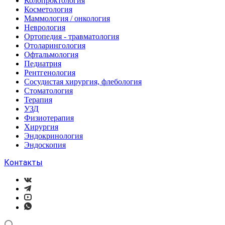
Колопроктология
Косметология
Маммология / онкология
Неврология
Ортопедия - травматология
Отоларингология
Офтальмология
Педиатрия
Рентгенология
Сосудистая хирургия, флебология
Стоматология
Терапия
УЗД
Физиотерапия
Хирургия
Эндокринология
Эндоскопия
Контакты