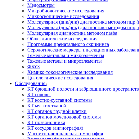
Медосмотры
Микробиологические исследования
Микроскопические исследования
Молекулярная (днк/рнк) диагностика методом пцр (
Молекулярная (днк/рнк) диагностика методом пцр, 
Молекулярная диагностика методом nasba
Общеклинические исследования
Программы пренатального скрининга
Серологические маркеры инфекционных заболеван
Тяжелые металлы и микроэлементы
Тяжелые металы и микроэлементы
ФБУЗ
Химико-токсилогические исследования
Цитологические исследования
Обследования
КТ брюшной полости и забрюшинного пространств
КТ головы
КТ костно-суставной системы
КТ мягких тканей
КТ органов грудной клетки
КТ органов мочеполовой системы
КТ позвоночника
КТ сосудов (ангиография)
Магнитно-резонансная томография