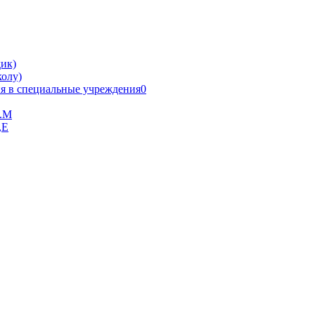
ик)
олу)
я в специальные учреждения0
В.М
,Е