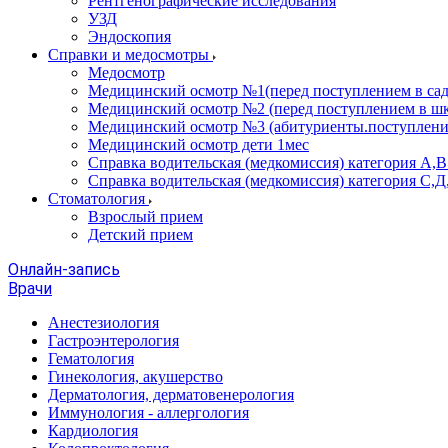
Рентгенографические исследования
УЗД
Эндоскопия
Справки и медосмотры
Медосмотр
Медицинский осмотр №1(перед поступлением в сад
Медицинский осмотр №2 (перед поступлением в шк
Медицинский осмотр №3 (абитуриенты.поступлени
Медицинский осмотр дети 1мес
Справка водительская (медкомиссия) категория А,
Справка водительская (медкомиссия) категория С,Д
Стоматология
Взрослый прием
Детский прием
Онлайн-запись
Врачи
Анестезиология
Гастроэнтерология
Гематология
Гинекология, акушерство
Дерматология, дерматовенерология
Иммунология - аллергология
Кардиология