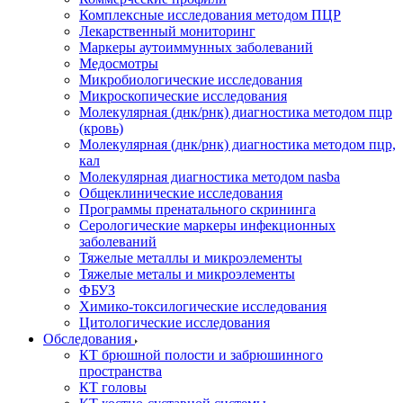
Комплексные исследования методом ПЦР
Лекарственный мониторинг
Маркеры аутоиммунных заболеваний
Медосмотры
Микробиологические исследования
Микроскопические исследования
Молекулярная (днк/рнк) диагностика методом пцр
(кровь)
Молекулярная (днк/рнк) диагностика методом пцр,
кал
Молекулярная диагностика методом nasba
Общеклинические исследования
Программы пренатального скрининга
Серологические маркеры инфекционных
заболеваний
Тяжелые металлы и микроэлементы
Тяжелые металы и микроэлементы
ФБУЗ
Химико-токсилогические исследования
Цитологические исследования
Обследования
КТ брюшной полости и забрюшинного
пространства
КТ головы