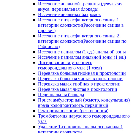
Иссечение анальной трещины (девульсия
ануса, перианальная блокада)
Иссечение анальных бахромок
Иссечение интрасфинктерного свища 1
категории сложности(Рассечение свища в
просвет)
Иссечение интрасфинктерного свища 2
категории сложности(Рассечение свища по
Габриелю)
Иссечение папиллом (1 ед.) анальной зоны
Иссечение папиллом анальной зоны (1 ед.)
Лигирование внутреннего
геморроидального узла (1 узел)
Перевязка большая гнойная в проктологии
Перевязка большая чистая в проктологии
Перевязка малая гнойная в проктологии
Перевязка малая чистая в проктологии
Перианальная блокада
Прием амбулаторный (осмотр, консультация)
врача-колопроктолога, первичный
Ректороманоскопия (ректоспопия)
Тромбэктомия наружного геморроидального
узла
Удаление 1-го полипа анального канала 1
категории сложности