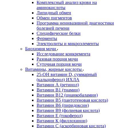
Комплексный анализ крови на
аминокислоты
Липидный обмен
Обмен пигментов
Программа неинвазивной диагностики
болезней печени
Специфические белки
Ферменты
Электролиты и микроэлементы
Биохимия мочи
Исследование конкремента
Разовая порция мочи
Суточная порция мочи
Витамины, жирные кислоты
25-OH витамин D, суммарный
(кальциферол) ИХЛА
Витамин А (ретинол)
Витамин В1 (тиамин)
Витамин В12 (цианкобаламин)
Витамин В5 (пантотеновая кислота)
Витамин В6 (пиридоксин)
Витамин В9 (фолиевая кислота)
Витамин Е (токоферол)
Витамин К (филлохинон)
Витамин С (аскорбиновая кислота)