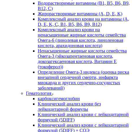
Водорастворимые витамины (B1, B5, B6, В9,
В12, С)
Жирорастворимые витамины (A, D, E, K)
Комплексный анализ крови на витамины (A,
D, E, K, C, B1, B5, B6, В9, B12)
Комплексный анализ крови на
ненасыщенные жирные кислоты семейства
Омега-6 (линолевая кислота, линоленовая
кислота, арахидоновая кислота)
Ненасыщенные жирные кислоты семейства
Омега-3 (эйкозапентаеновая кислота,
докозагексаеновая кислота, Витамин E
(токоферол))
Определение Омега-3 индекса (оценка риска
внезапной сердечной смерти, инфаркта
миокарда и других сердечно-сосудистых
заболеваний)
Гематология
карбоксигемоглобин
Клинический анализ крови без
лейкоцитарной формулы
Клинический анализ крови с лейкоцитарной
формулой (5DIFF)
Клинический анализ крови с лейкоцитарной
формулой (5DIFF) + СОЭ