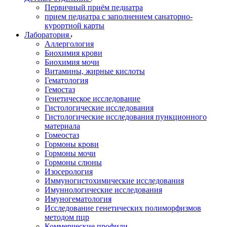
Первичный приём педиатра
прием педиатра с заполнением санаторно-
курортной карты
Лаборатория
Аллергология
Биохимия крови
Биохимия мочи
Витамины, жирные кислоты
Гематология
Гемостаз
Генетическое исследование
Гистологические исследования
Гистологические исследования пункционного
материала
Гомеостаз
Гормоны крови
Гормоны мочи
Гормоны слюны
Изосерология
Иммуногистохимические исследования
Имуннологические исследования
Имуногематология
Исследование генетических полиморфизмов
методом пцр
Коммерческие профили