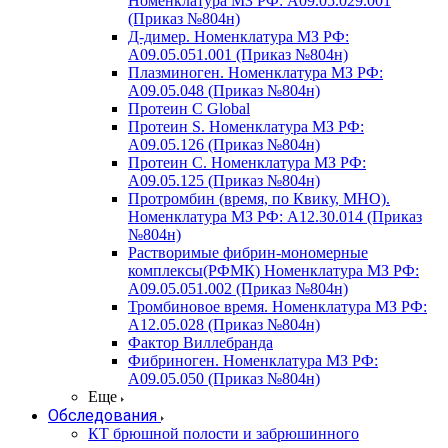
Номенклатура МЗ РФ: A09.05.029.001
(Приказ №804н)
Д-димер. Номенклатура МЗ РФ:
A09.05.051.001 (Приказ №804н)
Плазминоген. Номенклатура МЗ РФ:
A09.05.048 (Приказ №804н)
Протеин C Global
Протеин S. Номенклатура МЗ РФ:
A09.05.126 (Приказ №804н)
Протеин С. Номенклатура МЗ РФ:
A09.05.125 (Приказ №804н)
Протромбин (время, по Квику, МНО).
Номенклатура МЗ РФ: A12.30.014 (Приказ
№804н)
Растворимые фибрин-мономерные
комплексы(РФМК) Номенклатура МЗ РФ:
A09.05.051.002 (Приказ №804н)
Тромбиновое время. Номенклатура МЗ РФ:
A12.05.028 (Приказ №804н)
Фактор Виллебранда
Фибриноген. Номенклатура МЗ РФ:
A09.05.050 (Приказ №804н)
Еще
Обследования
КТ брюшной полости и забрюшинного