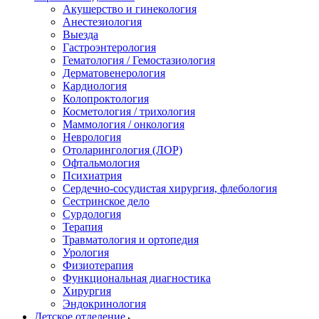
Акушерство и гинекология
Анестезиология
Выезда
Гастроэнтерология
Гематология / Гемостазиология
Дерматовенерология
Кардиология
Колопроктология
Косметология / трихология
Маммология / онкология
Неврология
Отоларингология (ЛОР)
Офтальмология
Психиатрия
Сердечно-сосудистая хирургия, флебология
Сестринское дело
Сурдология
Терапия
Травматология и ортопедия
Урология
Физиотерапия
Функциональная диагностика
Хирургия
Эндокринология
Детское отделение