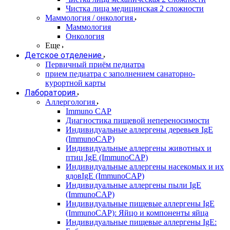
Чистка лица медицинская 2 сложности
Маммология / онкология
Маммология
Онкология
Еще
Детское отделение
Первичный приём педиатра
прием педиатра с заполнением санаторно-
курортной карты
Лаборатория
Аллергология
Immuno CAP
Диагностика пищевой непереносимости
Индивидуальные аллергены деревьев IgE
(ImmunoCAP)
Индивидуальные аллергены животных и
птиц IgE (ImmunoCAP)
Индивидуальные аллергены насекомых и их
ядовIgE (ImmunoCAP)
Индивидуальные аллергены пыли IgE
(ImmunoCAP)
Индивидуальные пищевые аллергены IgE
(ImmunoCAP): Яйцо и компоненты яйца
Индивидуальные пищевые аллергены IgE: