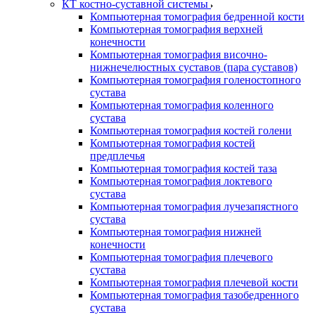
КТ костно-суставной системы
Компьютерная томография бедренной кости
Компьютерная томография верхней
конечности
Компьютерная томография височно-
нижнечелюстных суставов (пара суставов)
Компьютерная томография голеностопного
сустава
Компьютерная томография коленного
сустава
Компьютерная томография костей голени
Компьютерная томография костей
предплечья
Компьютерная томография костей таза
Компьютерная томография локтевого
сустава
Компьютерная томография лучезапястного
сустава
Компьютерная томография нижней
конечности
Компьютерная томография плечевого
сустава
Компьютерная томография плечевой кости
Компьютерная томография тазобедренного
сустава