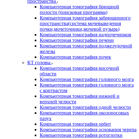
пространства
Компьютерная томография брюшной
полости (поисковая программа)
Компьютерная томография забрюшинного
пространства(система мочевыведения
почки,мочеточники,мочевой пузырь)
Компьютерная томография надпочечников
Компьютерная томография печени
Компьютерная томография поджелудочной
железы
Компьютерная томография почек
КТ головы
Компьютерная томография височной
области
Компьютерная томография головного мозга
Компьютерная томография головного мозга
с контрастом
Компьютерная томография нижней и
верхней челюсти
Компьютерная томография одной челюсти
Компьютерная томография околоносовых
пазух
Компьютерная томография орбит
Компьютерная томография основания черепа
Компьютерная томография ротоглотки