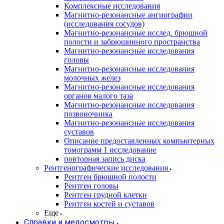
Комплексные исследования
Магнитно-резонансные ангиографии
(исследования сосудов)
Магнитно-резонансные исслед. брюшной
полости и забрюшинного пространства
Магнитно-резонансные исследования
головы
Магнитно-резонансные исследования
молочных желез
Магнитно-резонансные исследования
органов малого таза
Магнитно-резонансные исследования
позвоночника
Магнитно-резонансные исследования
суставов
Описание предоставленных компьютерных
томограмм 1 исследование
повторная запись диска
Рентгенографические исследования
Рентген брюшной полости
Рентген головы
Рентген грудной клетки
Рентген костей и суставов
Еще
Справки и медосмотры