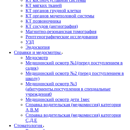
КТ костно-суставной системы
КТ мягких тканей
КТ органов грудной клетки
КТ органов мочеполовой системы
КТ позвоночника
КТ сосудов (ангиография)
Магнитно-резонансная томография
Рентгенографические исследования
УЗД
Эндоскопия
Справки и медосмотры
Медосмотр
Медицинский осмотр №1(перед поступлением в
садик)
Медицинский осмотр №2 (перед поступлением в
школу)
Медицинский осмотр №3
(абитуриенты.поступления в специальные
учреждения0
Медицинский осмотр дети 1мес
Справка водительская (медкомиссия) категория
А,В.М
Справка водительская (медкомиссия) категория
С,Д,Е
Стоматология