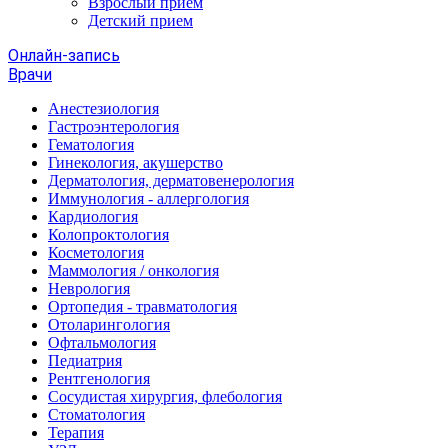
Взрослый прием
Детский прием
Онлайн-запись
Врачи
Анестезиология
Гастроэнтерология
Гематология
Гинекология, акушерство
Дерматология, дерматовенерология
Иммунология - аллергология
Кардиология
Колопроктология
Косметология
Маммология / онкология
Неврология
Ортопедия - травматология
Отоларингология
Офтальмология
Педиатрия
Рентгенология
Сосудистая хирургия, флебология
Стоматология
Терапия