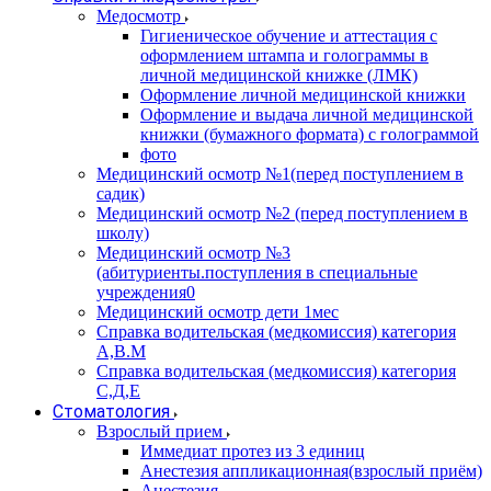
Медосмотр
Гигиеническое обучение и аттестация с
оформлением штампа и голограммы в
личной медицинской книжке (ЛМК)
Оформление личной медицинской книжки
Оформление и выдача личной медицинской
книжки (бумажного формата) с голограммой
фото
Медицинский осмотр №1(перед поступлением в
садик)
Медицинский осмотр №2 (перед поступлением в
школу)
Медицинский осмотр №3
(абитуриенты.поступления в специальные
учреждения0
Медицинский осмотр дети 1мес
Справка водительская (медкомиссия) категория
А,В.М
Справка водительская (медкомиссия) категория
С,Д,Е
Стоматология
Взрослый прием
Иммедиат протез из 3 единиц
Анестезия аппликационная(взрослый приём)
Анестезия