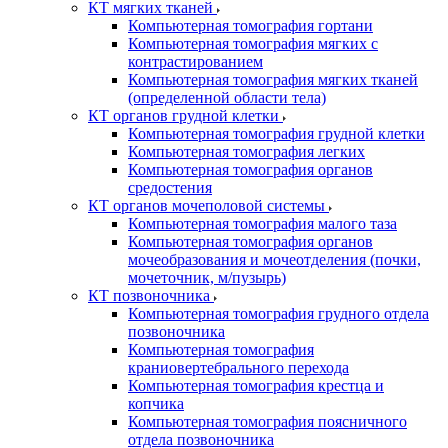
КТ мягких тканей
Компьютерная томография гортани
Компьютерная томография мягких с
контрастированием
Компьютерная томография мягких тканей
(определенной области тела)
КТ органов грудной клетки
Компьютерная томография грудной клетки
Компьютерная томография легких
Компьютерная томография органов
средостения
КТ органов мочеполовой системы
Компьютерная томография малого таза
Компьютерная томография органов
мочеобразования и мочеотделения (почки,
мочеточник, м/пузырь)
КТ позвоночника
Компьютерная томография грудного отдела
позвоночника
Компьютерная томография
краниовертебрального перехода
Компьютерная томография крестца и
копчика
Компьютерная томография поясничного
отдела позвоночника