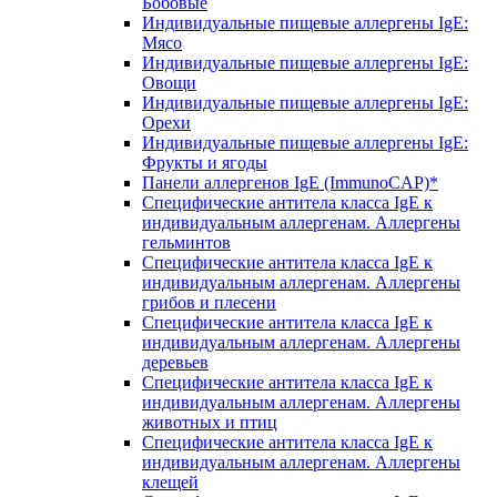
Бобовые
Индивидуальные пищевые аллергены IgE:
Мясо
Индивидуальные пищевые аллергены IgE:
Овощи
Индивидуальные пищевые аллергены IgE:
Орехи
Индивидуальные пищевые аллергены IgE:
Фрукты и ягоды
Панели аллергенов IgE (ImmunoCAP)*
Специфические антитела класса IgE к
индивидуальным аллергенам. Аллергены
гельминтов
Специфические антитела класса IgE к
индивидуальным аллергенам. Аллергены
грибов и плесени
Специфические антитела класса IgE к
индивидуальным аллергенам. Аллергены
деревьев
Специфические антитела класса IgE к
индивидуальным аллергенам. Аллергены
животных и птиц
Специфические антитела класса IgE к
индивидуальным аллергенам. Аллергены
клещей