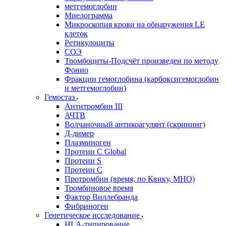
метгемоглобин
Миелограмма
Микроскопия крови на обнаружения LE
клеток
Ретикулоциты
СОЭ
Тромбоциты-Подсчёт произведен по методу
Фонио
Фракции гемоглобина (карбоксигемоглобин
и метгемоглобин)
Гемостаз
Антитромбин III
АЧТВ
Волчаночный антикоагулянт (скрининг)
Д-димер
Плазминоген
Протеин C Global
Протеин S
Протеин С
Протромбин (время, по Квику, МНО)
Тромбиновое время
Фактор Виллебранда
Фибриноген
Генетическое исследование
HLA-типирование