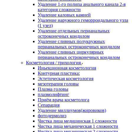
Удаление 1-го полипа анального канала 2-я
категория сложности
Удаление каловых камней
Удаление наружного геморроидального узла
(1 узел)
Удаление отдельных перианальных
остроконечных кондилом
Удаление сливных полукружных
перианальных остроконечных кондилом
Удаление сливных циркулярных
перианальных остроконечных кондилом
Косметология / трихология
Иньекционная косметология
Контурная пластика:
Эстетическая косметология
мезотерапия головы
Плазма головы
плазмолифтинг
Приём врача косметолога
Сепарация
Удаление миллиумов(жировиков)
фотодермолиз
Чистка лица медицинская 1 сложности
Чистка лица механическая 1 сложности
Чистка лица механическая 2 сложности