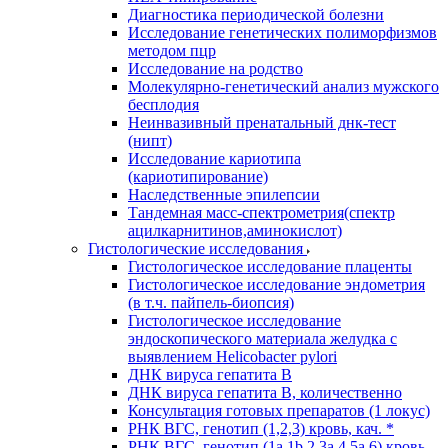
Диагностика периодической болезни
Исследование генетических полиморфизмов
методом пцр
Исследование на родство
Молекулярно-генетический анализ мужского
бесплодия
Неинвазивный пренатальный днк-тест
(нипт)
Исследование кариотипа
(кариотипирование)
Наследственные эпилепсии
Тандемная масс-спектрометрия(спектр
ацилкарнитинов,аминокислот)
Гистологические исследования
Гистологическое исследование плаценты
Гистологическое исследование эндометрия
(в т.ч. пайпель-биопсия)
Гистологическое исследование
эндоскопического материала желудка с
выявлением Helicobacter pylori
ДНК вируса гепатита B
ДНК вируса гепатита B, количественно
Консультация готовых препаратов (1 локус)
РНК ВГC, генотип (1,2,3) кровь, кач. *
РНК ВГC, генотип (1a,1b,2,3a,4,5a,6) кровь,