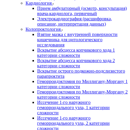
Кардиология
Прием амбулаторный (осмотр, консультация)
врача-кардиолога, первичный
Электрокардиография (расшифровка,
описание, интерпретация данных)
Колопроктология
Взятие мазка с внутренней поверхности
кишечника для цитологического
исследования
Вскрытие абсцесса копчикового хода 1
категории сложности
Вскрытие абсцесса копчикового хода 2
категории сложности
Вскрытие острого подкожно-подслизистого
парапроктита
Геморроидэктомия по Миллигану-Моргану 1
категории сложности
Геморроидэктомия по Миллигану-Моргану 2
категории сложности
Иссечение 1-го наружного
геморроидального узла, 1 категории
сложности
Иссечение 1-го наружного
геморроидального узла, 2 категории
сложности