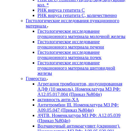
кол. *
РНК вируса гепатита C
РНК вируса гепатита C, количественно
Гистологические исследования пункционного
материала
Гистологическое исследование
пункционного материала молочной железы
Гистологическое исследование
пункционного материала печени
Гистологическое исследование
пункционного материала почек
Гистологическое исследование
пункционного материала щитовидной
железы
Гомеостаз
Агрегация тромбоцитов, индуцированная
АДФ (10 мкмоль). Номенклатура МЗ РФ:
A12.05.017.004 (Приказ №804н)
активность анти-ХА
Антитромбин III. Номенклатура МЗ РФ:
A09.05.047 (Приказ №804н)
АЧТВ. Номенклатура МЗ РФ: A12.05.039
(Приказ №804н)
Волчаночный антикоагулянт (скрининг).