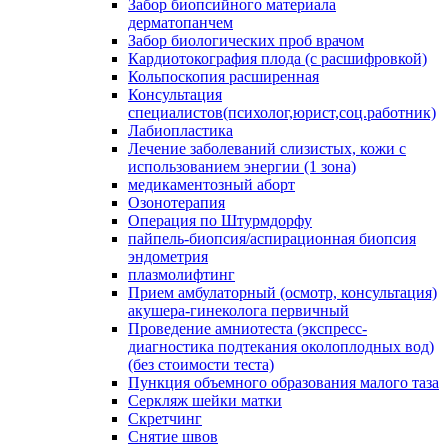
Забор биопсийного материала
дерматопанчем
Забор биологических проб врачом
Кардиотокография плода (с расшифровкой)
Кольпоскопия расширенная
Консультация
специалистов(психолог,юрист,соц.работник)
Лабиопластика
Лечение заболеваний слизистых, кожи с
использованием энергии (1 зона)
медикаментозный аборт
Озонотерапия
Операция по Штурмдорфу
пайпель-биопсия/аспирационная биопсия
эндометрия
плазмолифтинг
Прием амбулаторный (осмотр, консультация)
акушера-гинеколога первичный
Проведение амниотеста (экспресс-
диагностика подтекания околоплодных вод)
(без стоимости теста)
Пункция объемного образования малого таза
Серкляж шейки матки
Скретчинг
Снятие швов