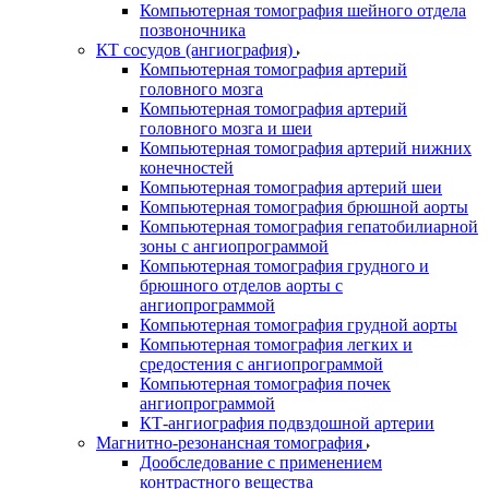
Компьютерная томография шейного отдела
позвоночника
КТ сосудов (ангиография)
Компьютерная томография артерий
головного мозга
Компьютерная томография артерий
головного мозга и шеи
Компьютерная томография артерий нижних
конечностей
Компьютерная томография артерий шеи
Компьютерная томография брюшной аорты
Компьютерная томография гепатобилиарной
зоны с ангиопрограммой
Компьютерная томография грудного и
брюшного отделов аорты с
ангиопрограммой
Компьютерная томография грудной аорты
Компьютерная томография легких и
средостения с ангиопрограммой
Компьютерная томография почек
ангиопрограммой
КТ-ангиография подвздошной артерии
Магнитно-резонансная томография
Дообследование с применением
контрастного вещества