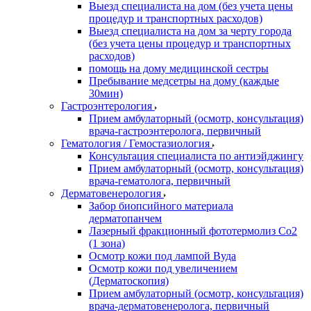
Выезд специалиста на дом (без учета цены
процедур и транспортных расходов)
Выезд специалиста на дом за черту города
(без учета цены процедур и транспортных
расходов)
помощь на дому медицинской сестры
Пребывание медсетры на дому (каждые
30мин)
Гастроэнтерология
Прием амбулаторный (осмотр, консультация)
врача-гастроэнтеролога, первичный
Гематология / Гемостазиология
Консультация специалиста по антиэйджингу
Прием амбулаторный (осмотр, консультация)
врача-гематолога, первичный
Дерматовенерология
Забор биопсийного материала
дерматопанчем
Лазерный фракционный фототермолиз Со2
(1 зона)
Осмотр кожи под лампой Вуда
Осмотр кожи под увеличением
(Дерматоскопия)
Прием амбулаторный (осмотр, консультация)
врача-дерматовенеролога, первичный