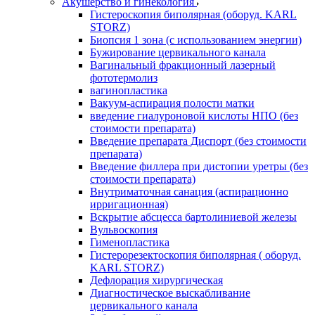
Акушерство и гинекология
Гистероскопия биполярная (оборуд. KARL
STORZ)
Биопсия 1 зона (с использованием энергии)
Бужирование цервикального канала
Вагинальный фракционный лазерный
фототермолиз
вагинопластика
Вакуум-аспирация полости матки
введение гиалуроновой кислоты НПО (без
стоимости препарата)
Введение препарата Диспорт (без стоимости
препарата)
Введение филлера при дистопии уретры (без
стоимости препарата)
Внутриматочная санация (аспирационно
ирригационная)
Вскрытие абсцесса бартолиниевой железы
Вульвоскопия
Гименопластика
Гистерорезектоскопия биполярная ( оборуд.
KARL STORZ)
Дефлорация хирургическая
Диагностическое выскабливание
цервикального канала