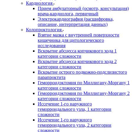
Кардиология
Прием амбулаторный (осмотр, консультация)
врача-кардиолога, первичный
Электрокардиография (расшифровка,
описание, интерпретация данных)
Колопроктология
Взятие мазка с внутренней поверхности
кишечника для цитологического
исследования
Вскрытие абсцесса копчикового хода 1
категории сложности
Вскрытие абсцесса копчикового хода 2
категории сложности
Вскрытие острого подкожно-подслизистого
парапроктита
Геморроидэктомия по Миллигану-Моргану 1
категории сложности
Геморроидэктомия по Миллигану-Моргану 2
категории сложности
Иссечение 1-го наружного
геморроидального узла, 1 категории
сложности
Иссечение 1-го наружного
геморроидального узла, 2 категории
сложности