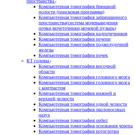
пространства
Компьютерная томография брюшной
полости (поисковая программа)
Компьютерная томография забрюшинного
пространства(система мочевыведения
почки,мочеточники,мочевой пузырь)
Компьютерная томография надпочечников
Компьютерная томография печени
Компьютерная томография поджелудочной
железы
Компьютерная томография почек
КТ головы
Компьютерная томография височной
области
Компьютерная томография головного мозга
Компьютерная томография головного мозга
с контрастом
Компьютерная томография нижней и
верхней челюсти
Компьютерная томография одной челюсти
Компьютерная томография околоносовых
пазух
Компьютерная томография орбит
Компьютерная томография основания черепа
Компьютерная томография ротоглотки