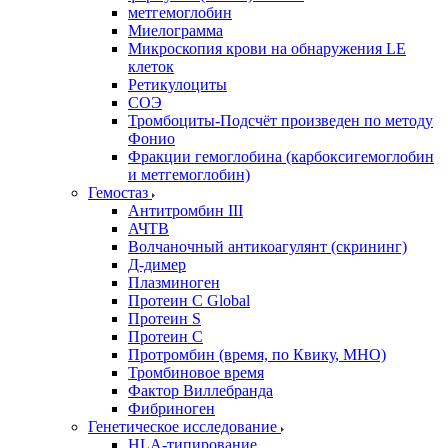
метгемоглобин
Миелограмма
Микроскопия крови на обнаружения LE
клеток
Ретикулоциты
СОЭ
Тромбоциты-Подсчёт произведен по методу
Фонио
Фракции гемоглобина (карбоксигемоглобин
и метгемоглобин)
Гемостаз
Антитромбин III
АЧТВ
Волчаночный антикоагулянт (скрининг)
Д-димер
Плазминоген
Протеин C Global
Протеин S
Протеин С
Протромбин (время, по Квику, МНО)
Тромбиновое время
Фактор Виллебранда
Фибриноген
Генетическое исследование
HLA-типирование