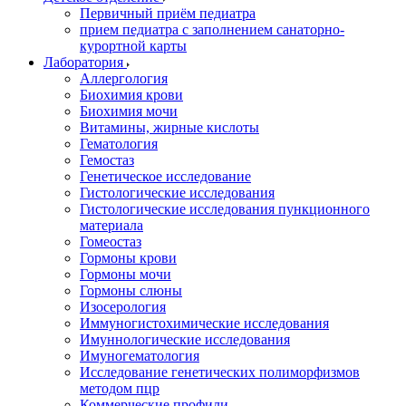
Первичный приём педиатра
прием педиатра с заполнением санаторно-
курортной карты
Лаборатория
Аллергология
Биохимия крови
Биохимия мочи
Витамины, жирные кислоты
Гематология
Гемостаз
Генетическое исследование
Гистологические исследования
Гистологические исследования пункционного
материала
Гомеостаз
Гормоны крови
Гормоны мочи
Гормоны слюны
Изосерология
Иммуногистохимические исследования
Имуннологические исследования
Имуногематология
Исследование генетических полиморфизмов
методом пцр
Коммерческие профили