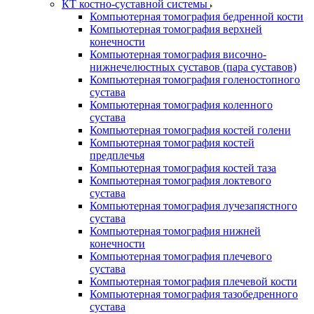
КТ костно-суставной системы
Компьютерная томография бедренной кости
Компьютерная томография верхней
конечности
Компьютерная томография височно-
нижнечелюстных суставов (пара суставов)
Компьютерная томография голеностопного
сустава
Компьютерная томография коленного
сустава
Компьютерная томография костей голени
Компьютерная томография костей
предплечья
Компьютерная томография костей таза
Компьютерная томография локтевого
сустава
Компьютерная томография лучезапястного
сустава
Компьютерная томография нижней
конечности
Компьютерная томография плечевого
сустава
Компьютерная томография плечевой кости
Компьютерная томография тазобедренного
сустава