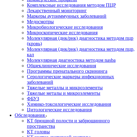
Комплексные исследования методом ПЦР
Лекарственный мониторинг
Маркеры аутоиммунных заболеваний
Медосмотры
Микробиологические исследования
Микроскопические исследования
Молекулярная (днк/рнк) диагностика методом пцр
(кровь)
Молекулярная (днк/рнк) диагностика методом пцр,
кал
Молекулярная диагностика методом nasba
Общеклинические исследования
Программы пренатального скрининга
Серологические маркеры инфекционных
заболеваний
Тяжелые металлы и микроэлементы
Тяжелые металы и микроэлементы
ФБУЗ
Химико-токсилогические исследования
Цитологические исследования
Обследования
КТ брюшной полости и забрюшинного
пространства
КТ головы