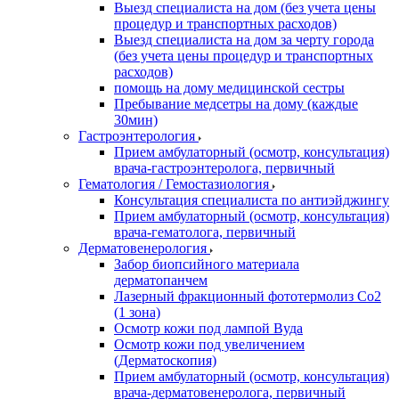
Выезд специалиста на дом (без учета цены
процедур и транспортных расходов)
Выезд специалиста на дом за черту города
(без учета цены процедур и транспортных
расходов)
помощь на дому медицинской сестры
Пребывание медсетры на дому (каждые
30мин)
Гастроэнтерология
Прием амбулаторный (осмотр, консультация)
врача-гастроэнтеролога, первичный
Гематология / Гемостазиология
Консультация специалиста по антиэйджингу
Прием амбулаторный (осмотр, консультация)
врача-гематолога, первичный
Дерматовенерология
Забор биопсийного материала
дерматопанчем
Лазерный фракционный фототермолиз Со2
(1 зона)
Осмотр кожи под лампой Вуда
Осмотр кожи под увеличением
(Дерматоскопия)
Прием амбулаторный (осмотр, консультация)
врача-дерматовенеролога, первичный