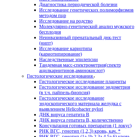
Диагностика периодической болезни
Исследование генетических полиморфизмов
методом пцр
Исследование на родство
Молекулярно-генетический анализ мужского
бесплодия
Неинвазивный пренатальный днк-тест
(нипт)
Исследование кариотипа
(кариотипирование)
Наследственные эпилепсии
Тандемная масс-спектрометрия(спектр
ацилкарнитинов,аминокислот)
Гистологические исследования
Гистологическое исследование плаценты
Гистологическое исследование эндометрия
(в т.ч. пайпель-биопсия)
Гистологическое исследование
эндоскопического материала желудка с
выявлением Helicobacter pylori
ДНК вируса гепатита B
ДНК вируса гепатита B, количественно
Консультация готовых препаратов (1 локус)
РНК ВГC, генотип (1,2,3) кровь, кач. *
РНК ВГC, генотип (1a,1b,2,3a,4,5a,6) кровь,