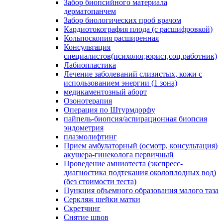
Забор биопсийного материала
дерматопанчем
Забор биологических проб врачом
Кардиотокография плода (с расшифровкой)
Кольпоскопия расширенная
Консультация
специалистов(психолог,юрист,соц.работник)
Лабиопластика
Лечение заболеваний слизистых, кожи с
использованием энергии (1 зона)
медикаментозный аборт
Озонотерапия
Операция по Штурмдорфу
пайпель-биопсия/аспирационная биопсия
эндометрия
плазмолифтинг
Прием амбулаторный (осмотр, консультация)
акушера-гинеколога первичный
Проведение амниотеста (экспресс-
диагностика подтекания околоплодных вод)
(без стоимости теста)
Пункция объемного образования малого таза
Серкляж шейки матки
Скретчинг
Снятие швов