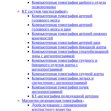
Компьютерная томография шейного отдела
позвоночника
КТ сосудов (ангиография)
Компьютерная томография артерий
головного мозга
Компьютерная томография артерий
головного мозга и шеи
Компьютерная томография артерий нижних
конечностей
Компьютерная томография артерий шеи
Компьютерная томография брюшной аорты
Компьютерная томография гепатобилиарной
зоны с ангиопрограммой
Компьютерная томография грудного и
брюшного отделов аорты с
ангиопрограммой
Компьютерная томография грудной аорты
Компьютерная томография легких и
средостения с ангиопрограммой
Компьютерная томография почек
ангиопрограммой
КТ-ангиография подвздошной артерии
Магнитно-резонансная томография
Дообследование с применением
контрастного вещества