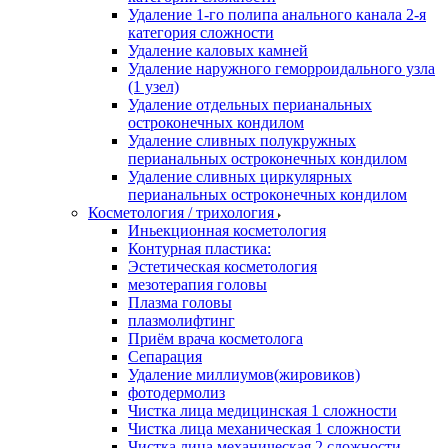
Удаление 1-го полипа анального канала 2-я
категория сложности
Удаление каловых камней
Удаление наружного геморроидального узла
(1 узел)
Удаление отдельных перианальных
остроконечных кондилом
Удаление сливных полукружных
перианальных остроконечных кондилом
Удаление сливных циркулярных
перианальных остроконечных кондилом
Косметология / трихология
Иньекционная косметология
Контурная пластика:
Эстетическая косметология
мезотерапия головы
Плазма головы
плазмолифтинг
Приём врача косметолога
Сепарация
Удаление миллиумов(жировиков)
фотодермолиз
Чистка лица медицинская 1 сложности
Чистка лица механическая 1 сложности
Чистка лица механическая 2 сложности