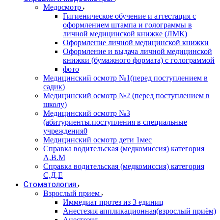
Медосмотр
Гигиеническое обучение и аттестация с
оформлением штампа и голограммы в
личной медицинской книжке (ЛМК)
Оформление личной медицинской книжки
Оформление и выдача личной медицинской
книжки (бумажного формата) с голограммой
фото
Медицинский осмотр №1(перед поступлением в
садик)
Медицинский осмотр №2 (перед поступлением в
школу)
Медицинский осмотр №3
(абитуриенты.поступления в специальные
учреждения0
Медицинский осмотр дети 1мес
Справка водительская (медкомиссия) категория
А,В.М
Справка водительская (медкомиссия) категория
С,Д,Е
Стоматология
Взрослый прием
Иммедиат протез из 3 единиц
Анестезия аппликационная(взрослый приём)
Анестезия