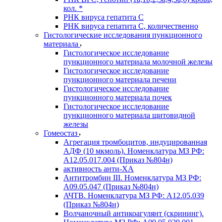
кол. *
РНК вируса гепатита C
РНК вируса гепатита C, количественно
Гистологические исследования пункционного
материала
Гистологическое исследование
пункционного материала молочной железы
Гистологическое исследование
пункционного материала печени
Гистологическое исследование
пункционного материала почек
Гистологическое исследование
пункционного материала щитовидной
железы
Гомеостаз
Агрегация тромбоцитов, индуцированная
АДФ (10 мкмоль). Номенклатура МЗ РФ:
A12.05.017.004 (Приказ №804н)
активность анти-ХА
Антитромбин III. Номенклатура МЗ РФ:
A09.05.047 (Приказ №804н)
АЧТВ. Номенклатура МЗ РФ: A12.05.039
(Приказ №804н)
Волчаночный антикоагулянт (скрининг).