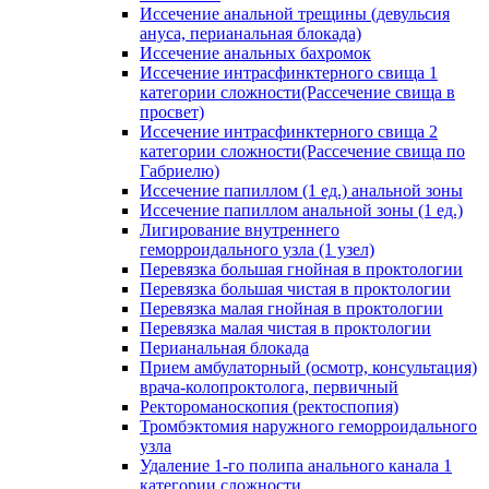
Иссечение анальной трещины (девульсия
ануса, перианальная блокада)
Иссечение анальных бахромок
Иссечение интрасфинктерного свища 1
категории сложности(Рассечение свища в
просвет)
Иссечение интрасфинктерного свища 2
категории сложности(Рассечение свища по
Габриелю)
Иссечение папиллом (1 ед.) анальной зоны
Иссечение папиллом анальной зоны (1 ед.)
Лигирование внутреннего
геморроидального узла (1 узел)
Перевязка большая гнойная в проктологии
Перевязка большая чистая в проктологии
Перевязка малая гнойная в проктологии
Перевязка малая чистая в проктологии
Перианальная блокада
Прием амбулаторный (осмотр, консультация)
врача-колопроктолога, первичный
Ректороманоскопия (ректоспопия)
Тромбэктомия наружного геморроидального
узла
Удаление 1-го полипа анального канала 1
категории сложности