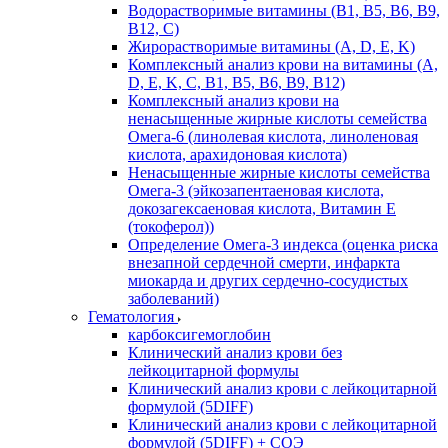
Водорастворимые витамины (B1, B5, B6, В9,
В12, С)
Жирорастворимые витамины (A, D, E, K)
Комплексный анализ крови на витамины (A,
D, E, K, C, B1, B5, B6, В9, B12)
Комплексный анализ крови на
ненасыщенные жирные кислоты семейства
Омега-6 (линолевая кислота, линоленовая
кислота, арахидоновая кислота)
Ненасыщенные жирные кислоты семейства
Омега-3 (эйкозапентаеновая кислота,
докозагексаеновая кислота, Витамин E
(токоферол))
Определение Омега-3 индекса (оценка риска
внезапной сердечной смерти, инфаркта
миокарда и других сердечно-сосудистых
заболеваний)
Гематология
карбоксигемоглобин
Клинический анализ крови без
лейкоцитарной формулы
Клинический анализ крови с лейкоцитарной
формулой (5DIFF)
Клинический анализ крови с лейкоцитарной
формулой (5DIFF) + СОЭ