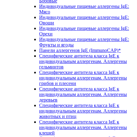
Бобовые
Индивидуальные пищевые аллергены IgE:
Мясо
Индивидуальные пищевые аллергены IgE:
Овощи
Индивидуальные пищевые аллергены IgE:
Орехи
Индивидуальные пищевые аллергены IgE:
Фрукты и ягоды
Панели аллергенов IgE (ImmunoCAP)*
Специфические антитела класса IgE к
индивидуальным аллергенам. Аллергены
гельминтов
Специфические антитела класса IgE к
индивидуальным аллергенам. Аллергены
грибов и плесени
Специфические антитела класса IgE к
индивидуальным аллергенам. Аллергены
деревьев
Специфические антитела класса IgE к
индивидуальным аллергенам. Аллергены
животных и птиц
Специфические антитела класса IgE к
индивидуальным аллергенам. Аллергены
клещей