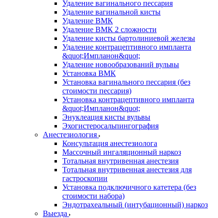
Удаление вагинального пессария
Удаление вагинальной кисты
Удаление ВМК
Удаление ВМК 2 сложности
Удаление кисты бартолиниевой железы
Удаление контрацептивного импланта
&quot;Импланон&quot;
Удаление новообразований вульвы
Установка ВМК
Установка вагинального пессария (без
стоимости пессария)
Установка контрацептивного импланта
&quot;Импланон&quot;
Энуклеация кисты вульвы
Эхогистеросальпингография
Анестезиология
Консультация анестезиолога
Массочный ингаляционный наркоз
Тотальная внутривенная анестезия
Тотальная внутривенная анестезия для
гастроскопии
Установка подключичного катетера (без
стоимости набора)
Эндотрахеальный (интубационный) наркоз
Выезда