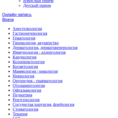
Взрослый прием
Детский прием
Онлайн-запись
Врачи
Анестезиология
Гастроэнтерология
Гематология
Гинекология, акушерство
Дерматология, дерматовенерология
Иммунология - аллергология
Кардиология
Колопроктология
Косметология
Маммология / онкология
Неврология
Ортопедия - травматология
Отоларингология
Офтальмология
Педиатрия
Рентгенология
Сосудистая хирургия, флебология
Стоматология
Терапия