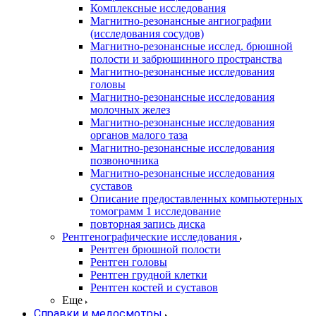
Комплексные исследования
Магнитно-резонансные ангиографии
(исследования сосудов)
Магнитно-резонансные исслед. брюшной
полости и забрюшинного пространства
Магнитно-резонансные исследования
головы
Магнитно-резонансные исследования
молочных желез
Магнитно-резонансные исследования
органов малого таза
Магнитно-резонансные исследования
позвоночника
Магнитно-резонансные исследования
суставов
Описание предоставленных компьютерных
томограмм 1 исследование
повторная запись диска
Рентгенографические исследования
Рентген брюшной полости
Рентген головы
Рентген грудной клетки
Рентген костей и суставов
Еще
Справки и медосмотры