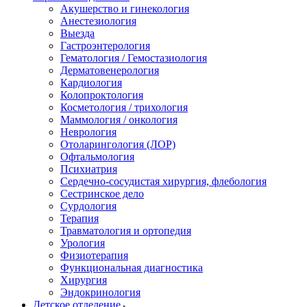
Акушерство и гинекология
Анестезиология
Выезда
Гастроэнтерология
Гематология / Гемостазиология
Дерматовенерология
Кардиология
Колопроктология
Косметология / трихология
Маммология / онкология
Неврология
Отоларингология (ЛОР)
Офтальмология
Психиатрия
Сердечно-сосудистая хирургия, флебология
Сестринское дело
Сурдология
Терапия
Травматология и ортопедия
Урология
Физиотерапия
Функциональная диагностика
Хирургия
Эндокринология
Детское отделение