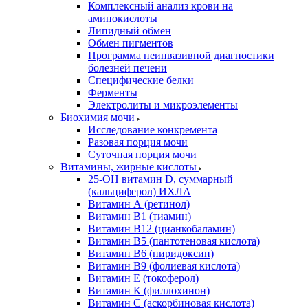
Комплексный анализ крови на
аминокислоты
Липидный обмен
Обмен пигментов
Программа неинвазивной диагностики
болезней печени
Специфические белки
Ферменты
Электролиты и микроэлементы
Биохимия мочи
Исследование конкремента
Разовая порция мочи
Суточная порция мочи
Витамины, жирные кислоты
25-OH витамин D, суммарный
(кальциферол) ИХЛА
Витамин А (ретинол)
Витамин В1 (тиамин)
Витамин В12 (цианкобаламин)
Витамин В5 (пантотеновая кислота)
Витамин В6 (пиридоксин)
Витамин В9 (фолиевая кислота)
Витамин Е (токоферол)
Витамин К (филлохинон)
Витамин С (аскорбиновая кислота)