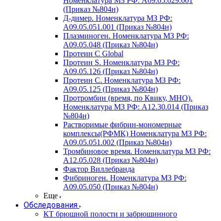
Номенклатура МЗ РФ: A09.05.029.001
(Приказ №804н)
Д-димер. Номенклатура МЗ РФ:
A09.05.051.001 (Приказ №804н)
Плазминоген. Номенклатура МЗ РФ:
A09.05.048 (Приказ №804н)
Протеин C Global
Протеин S. Номенклатура МЗ РФ:
A09.05.126 (Приказ №804н)
Протеин С. Номенклатура МЗ РФ:
A09.05.125 (Приказ №804н)
Протромбин (время, по Квику, МНО).
Номенклатура МЗ РФ: A12.30.014 (Приказ
№804н)
Растворимые фибрин-мономерные
комплексы(РФМК) Номенклатура МЗ РФ:
A09.05.051.002 (Приказ №804н)
Тромбиновое время. Номенклатура МЗ РФ:
A12.05.028 (Приказ №804н)
Фактор Виллебранда
Фибриноген. Номенклатура МЗ РФ:
A09.05.050 (Приказ №804н)
Еще
Обследования
КТ брюшной полости и забрюшинного