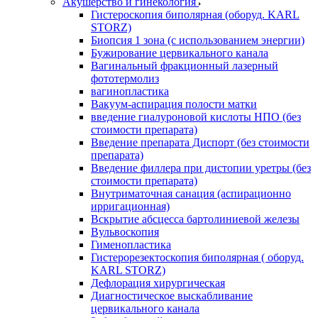
Акушерство и гинекология
Гистероскопия биполярная (оборуд. KARL
STORZ)
Биопсия 1 зона (с использованием энергии)
Бужирование цервикального канала
Вагинальный фракционный лазерный
фототермолиз
вагинопластика
Вакуум-аспирация полости матки
введение гиалуроновой кислоты НПО (без
стоимости препарата)
Введение препарата Диспорт (без стоимости
препарата)
Введение филлера при дистопии уретры (без
стоимости препарата)
Внутриматочная санация (аспирационно
ирригационная)
Вскрытие абсцесса бартолиниевой железы
Вульвоскопия
Гименопластика
Гистерорезектоскопия биполярная ( оборуд.
KARL STORZ)
Дефлорация хирургическая
Диагностическое выскабливание
цервикального канала