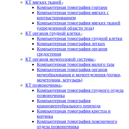
КТ мягких тканей
Компьютерная томография гортани
Компьютерная томография мягких с
контрастированием
Компьютерная томография мягких тканей
(определенной области тела)
КТ органов грудной клетки
Компьютерная томография грудной клетки
Компьютерная томография легких
Компьютерная томография органов
средостения
КТ органов мочеполовой системы
Компьютерная томография малого таза
Компьютерная томография органов
мочеобразования и мочеотделения (почки,
мочеточник, м/пузырь)
КТ позвоночника
Компьютерная томография грудного отдела
позвоночника
Компьютерная томография
краниовертебрального перехода
Компьютерная томография крестца и
копчика
Компьютерная томография поясничного
отдела позвоночника