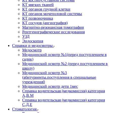
КТ костно-суставной системы
КТ мягких тканей
КТ органов грудной клетки
КТ органов мочеполовой системы
КТ позвоночника
КТ сосудов (ангиография)
Магнитно-резонансная томография
Рентгенографические исследования
УЗД
Эндоскопия
Справки и медосмотры
Медосмотр
Медицинский осмотр №1(перед поступлением в
садик)
Медицинский осмотр №2 (перед поступлением в
школу)
Медицинский осмотр №3
(абитуриенты.поступления в специальные
учреждения0
Медицинский осмотр дети 1мес
Справка водительская (медкомиссия) категория
А,В.М
Справка водительская (медкомиссия) категория
С,Д,Е
Стоматология