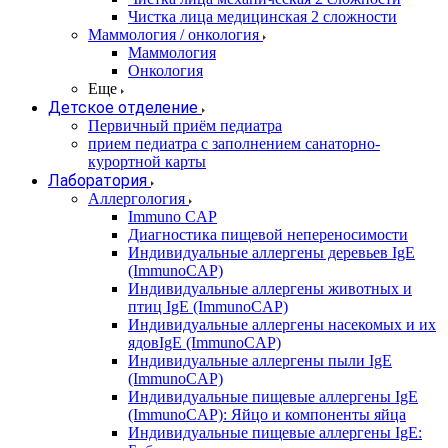
Чистка лица медицинская 2 сложности
Маммология / онкология
Маммология
Онкология
Еще
Детское отделение
Первичный приём педиатра
прием педиатра с заполнением санаторно-
курортной карты
Лаборатория
Аллергология
Immuno CAP
Диагностика пищевой непереносимости
Индивидуальные аллергены деревьев IgE
(ImmunoCAP)
Индивидуальные аллергены животных и
птиц IgE (ImmunoCAP)
Индивидуальные аллергены насекомых и их
ядовIgE (ImmunoCAP)
Индивидуальные аллергены пыли IgE
(ImmunoCAP)
Индивидуальные пищевые аллергены IgE
(ImmunoCAP): Яйцо и компоненты яйца
Индивидуальные пищевые аллергены IgE: