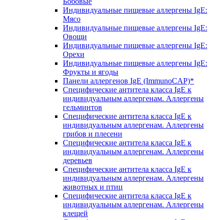
Бобовые
Индивидуальные пищевые аллергены IgE:
Мясо
Индивидуальные пищевые аллергены IgE:
Овощи
Индивидуальные пищевые аллергены IgE:
Орехи
Индивидуальные пищевые аллергены IgE:
Фрукты и ягоды
Панели аллергенов IgE (ImmunoCAP)*
Специфические антитела класса IgE к
индивидуальным аллергенам. Аллергены
гельминтов
Специфические антитела класса IgE к
индивидуальным аллергенам. Аллергены
грибов и плесени
Специфические антитела класса IgE к
индивидуальным аллергенам. Аллергены
деревьев
Специфические антитела класса IgE к
индивидуальным аллергенам. Аллергены
животных и птиц
Специфические антитела класса IgE к
индивидуальным аллергенам. Аллергены
клещей