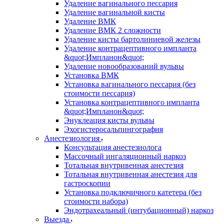
Удаление вагинального пессария
Удаление вагинальной кисты
Удаление ВМК
Удаление ВМК 2 сложности
Удаление кисты бартолиниевой железы
Удаление контрацептивного импланта
&quot;Импланон&quot;
Удаление новообразований вульвы
Установка ВМК
Установка вагинального пессария (без
стоимости пессария)
Установка контрацептивного импланта
&quot;Импланон&quot;
Энуклеация кисты вульвы
Эхогистеросальпингография
Анестезиология
Консультация анестезиолога
Массочный ингаляционный наркоз
Тотальная внутривенная анестезия
Тотальная внутривенная анестезия для
гастроскопии
Установка подключичного катетера (без
стоимости набора)
Эндотрахеальный (интубационный) наркоз
Выезда