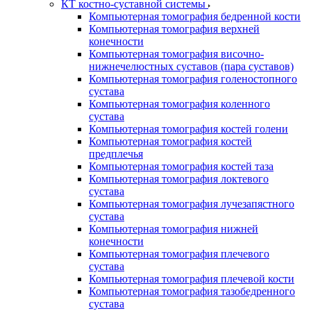
КТ костно-суставной системы
Компьютерная томография бедренной кости
Компьютерная томография верхней
конечности
Компьютерная томография височно-
нижнечелюстных суставов (пара суставов)
Компьютерная томография голеностопного
сустава
Компьютерная томография коленного
сустава
Компьютерная томография костей голени
Компьютерная томография костей
предплечья
Компьютерная томография костей таза
Компьютерная томография локтевого
сустава
Компьютерная томография лучезапястного
сустава
Компьютерная томография нижней
конечности
Компьютерная томография плечевого
сустава
Компьютерная томография плечевой кости
Компьютерная томография тазобедренного
сустава