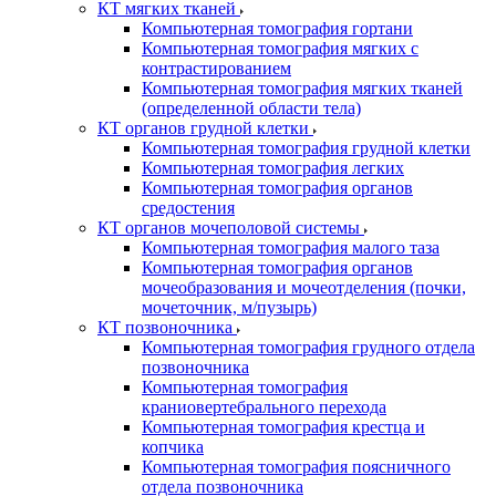
КТ мягких тканей
Компьютерная томография гортани
Компьютерная томография мягких с
контрастированием
Компьютерная томография мягких тканей
(определенной области тела)
КТ органов грудной клетки
Компьютерная томография грудной клетки
Компьютерная томография легких
Компьютерная томография органов
средостения
КТ органов мочеполовой системы
Компьютерная томография малого таза
Компьютерная томография органов
мочеобразования и мочеотделения (почки,
мочеточник, м/пузырь)
КТ позвоночника
Компьютерная томография грудного отдела
позвоночника
Компьютерная томография
краниовертебрального перехода
Компьютерная томография крестца и
копчика
Компьютерная томография поясничного
отдела позвоночника