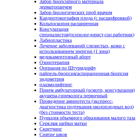
Забор биопсийного материала
дерматопанчем
Забор биологических проб врачом
Кардиотокография плода (с расшифровкой)
Кольпоскопия расширенная
Консультация
специалистов(психолог,юрист,соц.работник)
Лабиопластика
Лечение заболеваний слизистых, кожи с
использованием энергии (1 зона)
медикаментозный аборт
Озонотерапия
Операция по Штурмдорфу
пайпель-биопсия/аспирационная биопсия
эндометрия
плазмолифтинг
Прием амбулаторный (осмотр, консультация)
акушера-гинеколога первичный
Проведение амниотеста (экспресс-
диагностика подтекания околоплодных вод)
(без стоимости теста)
Пункция объемного образования малого таза
Серкляж шейки матки
Скретчинг
Снятие швов