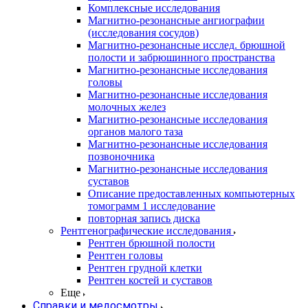
Комплексные исследования
Магнитно-резонансные ангиографии
(исследования сосудов)
Магнитно-резонансные исслед. брюшной
полости и забрюшинного пространства
Магнитно-резонансные исследования
головы
Магнитно-резонансные исследования
молочных желез
Магнитно-резонансные исследования
органов малого таза
Магнитно-резонансные исследования
позвоночника
Магнитно-резонансные исследования
суставов
Описание предоставленных компьютерных
томограмм 1 исследование
повторная запись диска
Рентгенографические исследования
Рентген брюшной полости
Рентген головы
Рентген грудной клетки
Рентген костей и суставов
Еще
Справки и медосмотры