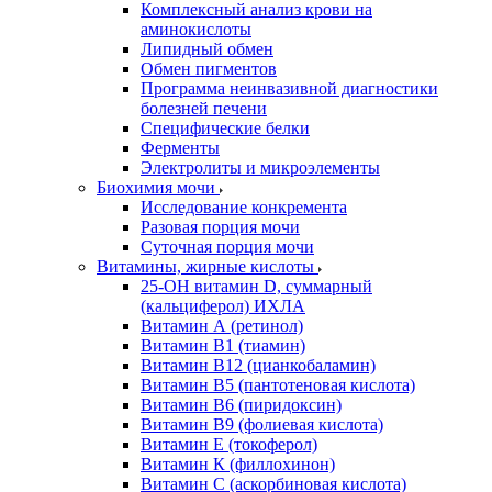
Комплексный анализ крови на
аминокислоты
Липидный обмен
Обмен пигментов
Программа неинвазивной диагностики
болезней печени
Специфические белки
Ферменты
Электролиты и микроэлементы
Биохимия мочи
Исследование конкремента
Разовая порция мочи
Суточная порция мочи
Витамины, жирные кислоты
25-OH витамин D, суммарный
(кальциферол) ИХЛА
Витамин А (ретинол)
Витамин В1 (тиамин)
Витамин В12 (цианкобаламин)
Витамин В5 (пантотеновая кислота)
Витамин В6 (пиридоксин)
Витамин В9 (фолиевая кислота)
Витамин Е (токоферол)
Витамин К (филлохинон)
Витамин С (аскорбиновая кислота)