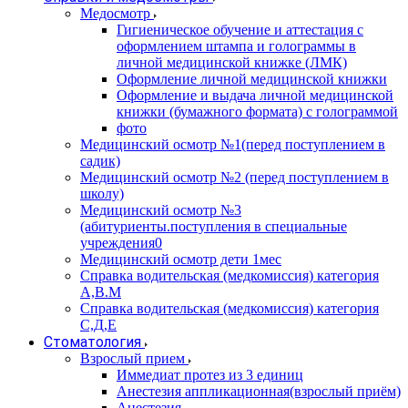
Медосмотр
Гигиеническое обучение и аттестация с
оформлением штампа и голограммы в
личной медицинской книжке (ЛМК)
Оформление личной медицинской книжки
Оформление и выдача личной медицинской
книжки (бумажного формата) с голограммой
фото
Медицинский осмотр №1(перед поступлением в
садик)
Медицинский осмотр №2 (перед поступлением в
школу)
Медицинский осмотр №3
(абитуриенты.поступления в специальные
учреждения0
Медицинский осмотр дети 1мес
Справка водительская (медкомиссия) категория
А,В.М
Справка водительская (медкомиссия) категория
С,Д,Е
Стоматология
Взрослый прием
Иммедиат протез из 3 единиц
Анестезия аппликационная(взрослый приём)
Анестезия