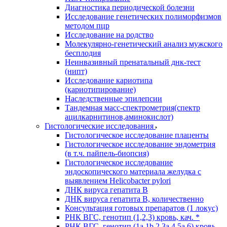
Диагностика периодической болезни
Исследование генетических полиморфизмов
методом пцр
Исследование на родство
Молекулярно-генетический анализ мужского
бесплодия
Неинвазивный пренатальный днк-тест
(нипт)
Исследование кариотипа
(кариотипирование)
Наследственные эпилепсии
Тандемная масс-спектрометрия(спектр
ацилкарнитинов,аминокислот)
Гистологические исследования
Гистологическое исследование плаценты
Гистологическое исследование эндометрия
(в т.ч. пайпель-биопсия)
Гистологическое исследование
эндоскопического материала желудка с
выявлением Helicobacter pylori
ДНК вируса гепатита B
ДНК вируса гепатита B, количественно
Консультация готовых препаратов (1 локус)
РНК ВГC, генотип (1,2,3) кровь, кач. *
РНК ВГC, генотип (1a,1b,2,3a,4,5a,6) кровь,