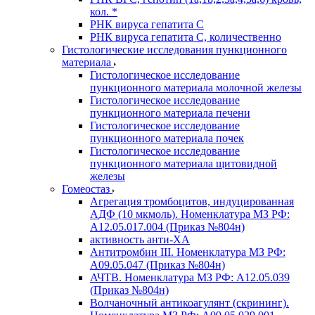
кол. *
РНК вируса гепатита C
РНК вируса гепатита C, количественно
Гистологические исследования пункционного
материала
Гистологическое исследование
пункционного материала молочной железы
Гистологическое исследование
пункционного материала печени
Гистологическое исследование
пункционного материала почек
Гистологическое исследование
пункционного материала щитовидной
железы
Гомеостаз
Агрегация тромбоцитов, индуцированная
АДФ (10 мкмоль). Номенклатура МЗ РФ:
A12.05.017.004 (Приказ №804н)
активность анти-ХА
Антитромбин III. Номенклатура МЗ РФ:
A09.05.047 (Приказ №804н)
АЧТВ. Номенклатура МЗ РФ: A12.05.039
(Приказ №804н)
Волчаночный антикоагулянт (скрининг).