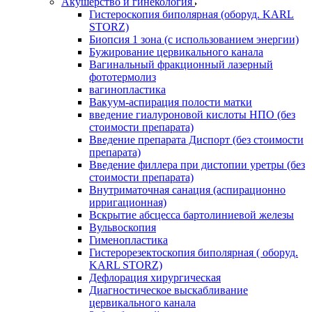
Акушерство и гинекология
Гистероскопия биполярная (оборуд. KARL
STORZ)
Биопсия 1 зона (с использованием энергии)
Бужирование цервикального канала
Вагинальный фракционный лазерный
фототермолиз
вагинопластика
Вакуум-аспирация полости матки
введение гиалуроновой кислоты НПО (без
стоимости препарата)
Введение препарата Диспорт (без стоимости
препарата)
Введение филлера при дистопии уретры (без
стоимости препарата)
Внутриматочная санация (аспирационно
ирригационная)
Вскрытие абсцесса бартолиниевой железы
Вульвоскопия
Гименопластика
Гистерорезектоскопия биполярная ( оборуд.
KARL STORZ)
Дефлорация хирургическая
Диагностическое выскабливание
цервикального канала