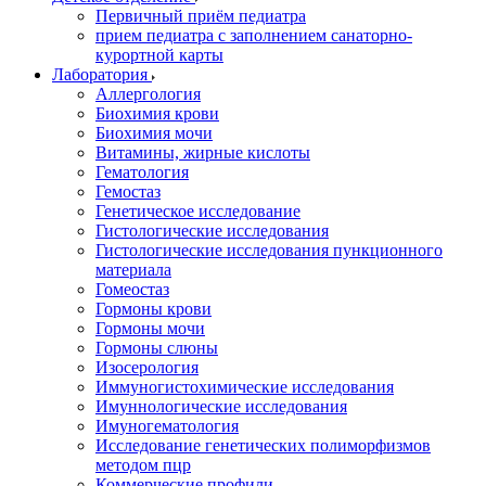
Первичный приём педиатра
прием педиатра с заполнением санаторно-
курортной карты
Лаборатория
Аллергология
Биохимия крови
Биохимия мочи
Витамины, жирные кислоты
Гематология
Гемостаз
Генетическое исследование
Гистологические исследования
Гистологические исследования пункционного
материала
Гомеостаз
Гормоны крови
Гормоны мочи
Гормоны слюны
Изосерология
Иммуногистохимические исследования
Имуннологические исследования
Имуногематология
Исследование генетических полиморфизмов
методом пцр
Коммерческие профили