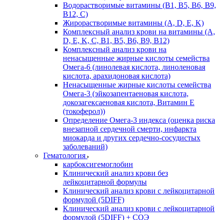
Водорастворимые витамины (B1, B5, B6, В9,
В12, С)
Жирорастворимые витамины (A, D, E, K)
Комплексный анализ крови на витамины (A,
D, E, K, C, B1, B5, B6, В9, B12)
Комплексный анализ крови на
ненасыщенные жирные кислоты семейства
Омега-6 (линолевая кислота, линоленовая
кислота, арахидоновая кислота)
Ненасыщенные жирные кислоты семейства
Омега-3 (эйкозапентаеновая кислота,
докозагексаеновая кислота, Витамин E
(токоферол))
Определение Омега-3 индекса (оценка риска
внезапной сердечной смерти, инфаркта
миокарда и других сердечно-сосудистых
заболеваний)
Гематология
карбоксигемоглобин
Клинический анализ крови без
лейкоцитарной формулы
Клинический анализ крови с лейкоцитарной
формулой (5DIFF)
Клинический анализ крови с лейкоцитарной
формулой (5DIFF) + СОЭ