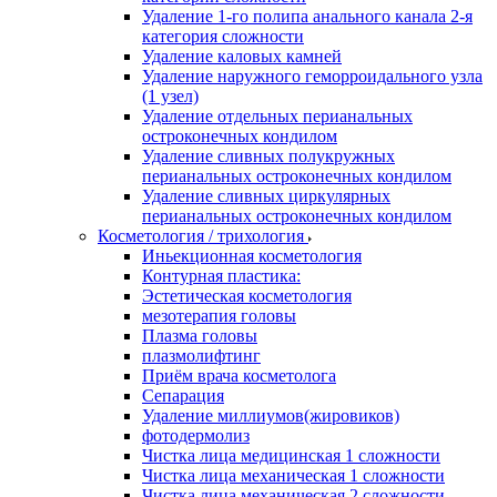
Удаление 1-го полипа анального канала 2-я
категория сложности
Удаление каловых камней
Удаление наружного геморроидального узла
(1 узел)
Удаление отдельных перианальных
остроконечных кондилом
Удаление сливных полукружных
перианальных остроконечных кондилом
Удаление сливных циркулярных
перианальных остроконечных кондилом
Косметология / трихология
Иньекционная косметология
Контурная пластика:
Эстетическая косметология
мезотерапия головы
Плазма головы
плазмолифтинг
Приём врача косметолога
Сепарация
Удаление миллиумов(жировиков)
фотодермолиз
Чистка лица медицинская 1 сложности
Чистка лица механическая 1 сложности
Чистка лица механическая 2 сложности