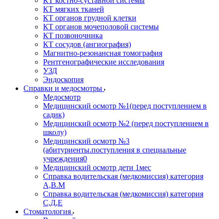
КТ костно-суставной системы
КТ мягких тканей
КТ органов грудной клетки
КТ органов мочеполовой системы
КТ позвоночника
КТ сосудов (ангиография)
Магнитно-резонансная томография
Рентгенографические исследования
УЗД
Эндоскопия
Справки и медосмотры
Медосмотр
Медицинский осмотр №1(перед поступлением в
садик)
Медицинский осмотр №2 (перед поступлением в
школу)
Медицинский осмотр №3
(абитуриенты.поступления в специальные
учреждения0
Медицинский осмотр дети 1мес
Справка водительская (медкомиссия) категория
А,В.М
Справка водительская (медкомиссия) категория
С,Д,Е
Стоматология