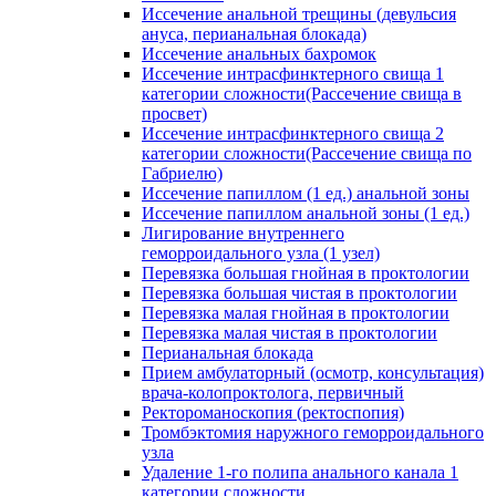
Иссечение анальной трещины (девульсия
ануса, перианальная блокада)
Иссечение анальных бахромок
Иссечение интрасфинктерного свища 1
категории сложности(Рассечение свища в
просвет)
Иссечение интрасфинктерного свища 2
категории сложности(Рассечение свища по
Габриелю)
Иссечение папиллом (1 ед.) анальной зоны
Иссечение папиллом анальной зоны (1 ед.)
Лигирование внутреннего
геморроидального узла (1 узел)
Перевязка большая гнойная в проктологии
Перевязка большая чистая в проктологии
Перевязка малая гнойная в проктологии
Перевязка малая чистая в проктологии
Перианальная блокада
Прием амбулаторный (осмотр, консультация)
врача-колопроктолога, первичный
Ректороманоскопия (ректоспопия)
Тромбэктомия наружного геморроидального
узла
Удаление 1-го полипа анального канала 1
категории сложности