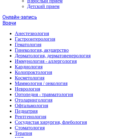
Взрослый прием
Детский прием
Онлайн-запись
Врачи
Анестезиология
Гастроэнтерология
Гематология
Гинекология, акушерство
Дерматология, дерматовенерология
Иммунология - аллергология
Кардиология
Колопроктология
Косметология
Маммология / онкология
Неврология
Ортопедия - травматология
Отоларингология
Офтальмология
Педиатрия
Рентгенология
Сосудистая хирургия, флебология
Стоматология
Терапия