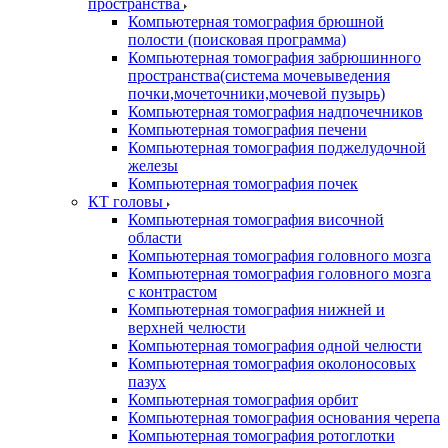
пространства
Компьютерная томография брюшной
полости (поисковая программа)
Компьютерная томография забрюшинного
пространства(система мочевыведения
почки,мочеточники,мочевой пузырь)
Компьютерная томография надпочечников
Компьютерная томография печени
Компьютерная томография поджелудочной
железы
Компьютерная томография почек
КТ головы
Компьютерная томография височной
области
Компьютерная томография головного мозга
Компьютерная томография головного мозга
с контрастом
Компьютерная томография нижней и
верхней челюсти
Компьютерная томография одной челюсти
Компьютерная томография околоносовых
пазух
Компьютерная томография орбит
Компьютерная томография основания черепа
Компьютерная томография ротоглотки