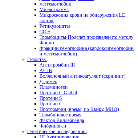
метгемоглобин
Миелограмма
Микроскопия крови на обнаружения LE
клеток
Ретикулоциты
СОЭ
Тромбоциты-Подсчёт произведен по методу
Фонио
Фракции гемоглобина (карбоксигемоглобин
и метгемоглобин)
Гемостаз
Антитромбин III
АЧТВ
Волчаночный антикоагулянт (скрининг)
Д-димер
Плазминоген
Протеин C Global
Протеин S
Протеин С
Протромбин (время, по Квику, МНО)
Тромбиновое время
Фактор Виллебранда
Фибриноген
Генетическое исследование
HLA-типирование