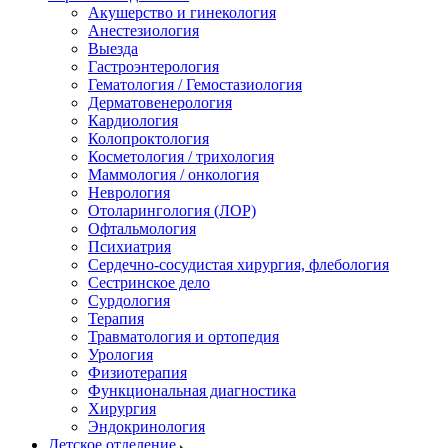
Акушерство и гинекология
Анестезиология
Выезда
Гастроэнтерология
Гематология / Гемостазиология
Дерматовенерология
Кардиология
Колопроктология
Косметология / трихология
Маммология / онкология
Неврология
Отоларингология (ЛОР)
Офтальмология
Психиатрия
Сердечно-сосудистая хирургия, флебология
Сестринское дело
Сурдология
Терапия
Травматология и ортопедия
Урология
Физиотерапия
Функциональная диагностика
Хирургия
Эндокринология
Детское отделение