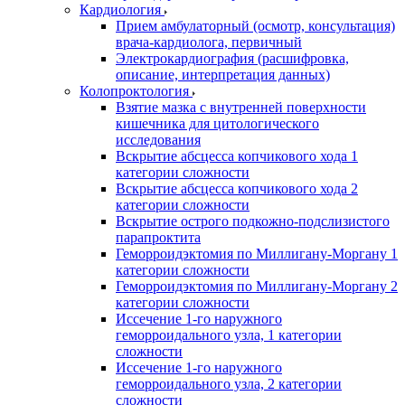
Кардиология
Прием амбулаторный (осмотр, консультация)
врача-кардиолога, первичный
Электрокардиография (расшифровка,
описание, интерпретация данных)
Колопроктология
Взятие мазка с внутренней поверхности
кишечника для цитологического
исследования
Вскрытие абсцесса копчикового хода 1
категории сложности
Вскрытие абсцесса копчикового хода 2
категории сложности
Вскрытие острого подкожно-подслизистого
парапроктита
Геморроидэктомия по Миллигану-Моргану 1
категории сложности
Геморроидэктомия по Миллигану-Моргану 2
категории сложности
Иссечение 1-го наружного
геморроидального узла, 1 категории
сложности
Иссечение 1-го наружного
геморроидального узла, 2 категории
сложности