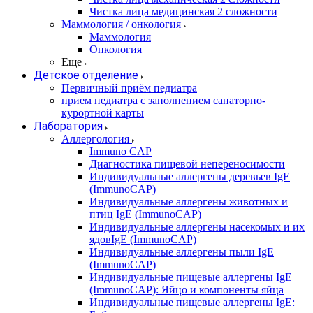
Чистка лица медицинская 2 сложности
Маммология / онкология
Маммология
Онкология
Еще
Детское отделение
Первичный приём педиатра
прием педиатра с заполнением санаторно-
курортной карты
Лаборатория
Аллергология
Immuno CAP
Диагностика пищевой непереносимости
Индивидуальные аллергены деревьев IgE
(ImmunoCAP)
Индивидуальные аллергены животных и
птиц IgE (ImmunoCAP)
Индивидуальные аллергены насекомых и их
ядовIgE (ImmunoCAP)
Индивидуальные аллергены пыли IgE
(ImmunoCAP)
Индивидуальные пищевые аллергены IgE
(ImmunoCAP): Яйцо и компоненты яйца
Индивидуальные пищевые аллергены IgE: