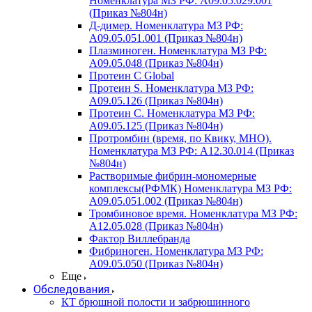
Номенклатура МЗ РФ: A09.05.029.001
(Приказ №804н)
Д-димер. Номенклатура МЗ РФ:
A09.05.051.001 (Приказ №804н)
Плазминоген. Номенклатура МЗ РФ:
A09.05.048 (Приказ №804н)
Протеин C Global
Протеин S. Номенклатура МЗ РФ:
A09.05.126 (Приказ №804н)
Протеин С. Номенклатура МЗ РФ:
A09.05.125 (Приказ №804н)
Протромбин (время, по Квику, МНО).
Номенклатура МЗ РФ: A12.30.014 (Приказ
№804н)
Растворимые фибрин-мономерные
комплексы(РФМК) Номенклатура МЗ РФ:
A09.05.051.002 (Приказ №804н)
Тромбиновое время. Номенклатура МЗ РФ:
A12.05.028 (Приказ №804н)
Фактор Виллебранда
Фибриноген. Номенклатура МЗ РФ:
A09.05.050 (Приказ №804н)
Еще
Обследования
КТ брюшной полости и забрюшинного