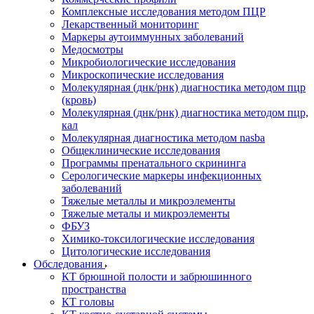
Комплексные исследования методом ПЦР
Лекарственный мониторинг
Маркеры аутоиммунных заболеваний
Медосмотры
Микробиологические исследования
Микроскопические исследования
Молекулярная (днк/рнк) диагностика методом пцр
(кровь)
Молекулярная (днк/рнк) диагностика методом пцр,
кал
Молекулярная диагностика методом nasba
Общеклинические исследования
Программы пренатального скрининга
Серологические маркеры инфекционных
заболеваний
Тяжелые металлы и микроэлементы
Тяжелые металы и микроэлементы
ФБУЗ
Химико-токсилогические исследования
Цитологические исследования
Обследования
КТ брюшной полости и забрюшинного
пространства
КТ головы