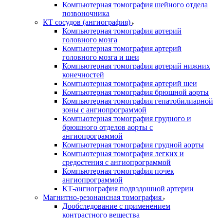
Компьютерная томография шейного отдела
позвоночника
КТ сосудов (ангиография)
Компьютерная томография артерий
головного мозга
Компьютерная томография артерий
головного мозга и шеи
Компьютерная томография артерий нижних
конечностей
Компьютерная томография артерий шеи
Компьютерная томография брюшной аорты
Компьютерная томография гепатобилиарной
зоны с ангиопрограммой
Компьютерная томография грудного и
брюшного отделов аорты с
ангиопрограммой
Компьютерная томография грудной аорты
Компьютерная томография легких и
средостения с ангиопрограммой
Компьютерная томография почек
ангиопрограммой
КТ-ангиография подвздошной артерии
Магнитно-резонансная томография
Дообследование с применением
контрастного вещества