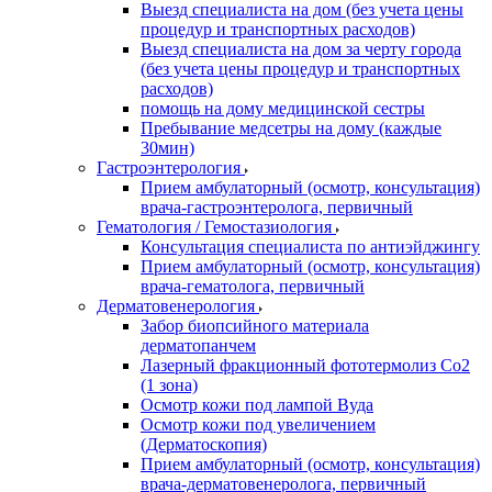
Выезд специалиста на дом (без учета цены
процедур и транспортных расходов)
Выезд специалиста на дом за черту города
(без учета цены процедур и транспортных
расходов)
помощь на дому медицинской сестры
Пребывание медсетры на дому (каждые
30мин)
Гастроэнтерология
Прием амбулаторный (осмотр, консультация)
врача-гастроэнтеролога, первичный
Гематология / Гемостазиология
Консультация специалиста по антиэйджингу
Прием амбулаторный (осмотр, консультация)
врача-гематолога, первичный
Дерматовенерология
Забор биопсийного материала
дерматопанчем
Лазерный фракционный фототермолиз Со2
(1 зона)
Осмотр кожи под лампой Вуда
Осмотр кожи под увеличением
(Дерматоскопия)
Прием амбулаторный (осмотр, консультация)
врача-дерматовенеролога, первичный