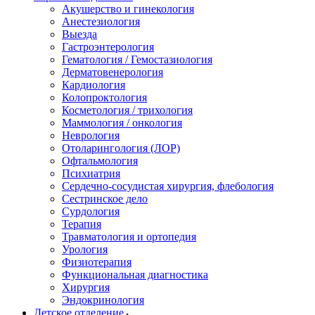
Акушерство и гинекология
Анестезиология
Выезда
Гастроэнтерология
Гематология / Гемостазиология
Дерматовенерология
Кардиология
Колопроктология
Косметология / трихология
Маммология / онкология
Неврология
Отоларингология (ЛОР)
Офтальмология
Психиатрия
Сердечно-сосудистая хирургия, флебология
Сестринское дело
Сурдология
Терапия
Травматология и ортопедия
Урология
Физиотерапия
Функциональная диагностика
Хирургия
Эндокринология
Детское отделение