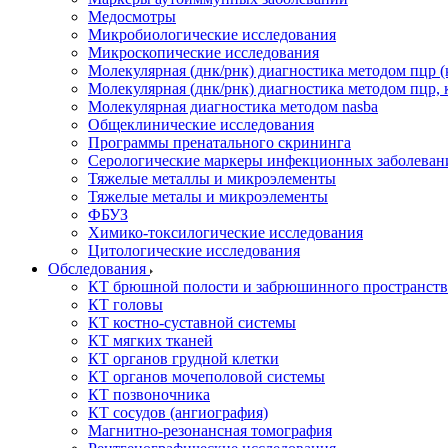
Медосмотры
Микробиологические исследования
Микроскопические исследования
Молекулярная (днк/рнк) диагностика методом пцр (
Молекулярная (днк/рнк) диагностика методом пцр, 
Молекулярная диагностика методом nasba
Общеклинические исследования
Программы пренатального скрининга
Серологические маркеры инфекционных заболеван
Тяжелые металлы и микроэлементы
Тяжелые металы и микроэлементы
ФБУЗ
Химико-токсилогические исследования
Цитологические исследования
Обследования
КТ брюшной полости и забрюшинного пространств
КТ головы
КТ костно-суставной системы
КТ мягких тканей
КТ органов грудной клетки
КТ органов мочеполовой системы
КТ позвоночника
КТ сосудов (ангиография)
Магнитно-резонансная томография