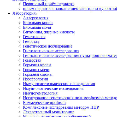
Первичный приём педиатра
прием педиатра с заполнением санаторно-курортно
Лаборатория
Аллергология
Биохимия крови
Биохимия мочи
Витамины, жирные кислоты
Гематология
Гемостаз
Генетическое исследование
Гистологические исследования
Гистологические исследования пункционного мате
Гомеостаз
Гормоны крови
Гормоны мочи
Гормоны слюны
Изосерология
Иммуногистохимические исследования
Имуннологические исследования
Имуногематология
Исследование генетических полиморфизмов метод
Коммерческие профили
Комплексные исследования методом ПЦР
Лекарственный мониторинг
Маркеры аутоиммунных заболеваний