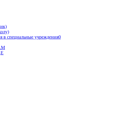
ик)
олу)
я в специальные учреждения0
В.М
,Е