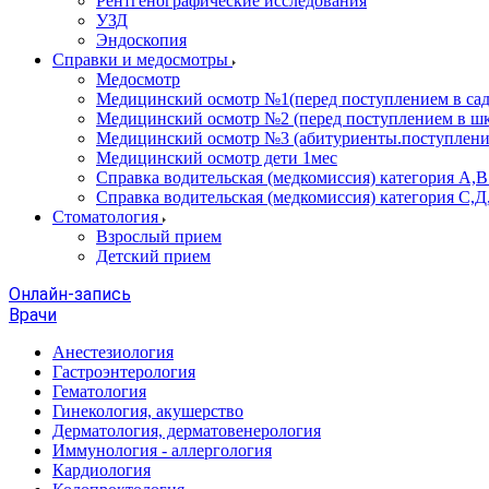
Рентгенографические исследования
УЗД
Эндоскопия
Справки и медосмотры
Медосмотр
Медицинский осмотр №1(перед поступлением в сад
Медицинский осмотр №2 (перед поступлением в шк
Медицинский осмотр №3 (абитуриенты.поступлени
Медицинский осмотр дети 1мес
Справка водительская (медкомиссия) категория А,
Справка водительская (медкомиссия) категория С,Д
Стоматология
Взрослый прием
Детский прием
Онлайн-запись
Врачи
Анестезиология
Гастроэнтерология
Гематология
Гинекология, акушерство
Дерматология, дерматовенерология
Иммунология - аллергология
Кардиология