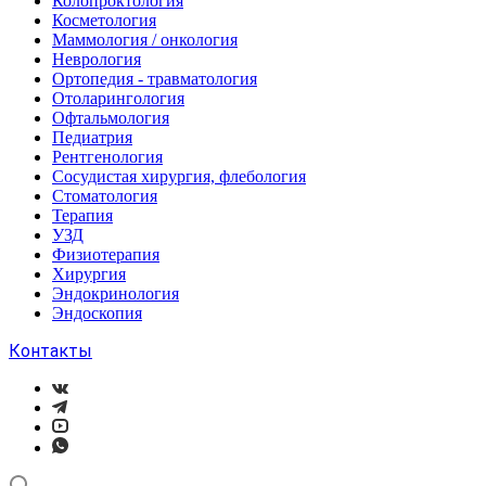
Колопроктология
Косметология
Маммология / онкология
Неврология
Ортопедия - травматология
Отоларингология
Офтальмология
Педиатрия
Рентгенология
Сосудистая хирургия, флебология
Стоматология
Терапия
УЗД
Физиотерапия
Хирургия
Эндокринология
Эндоскопия
Контакты