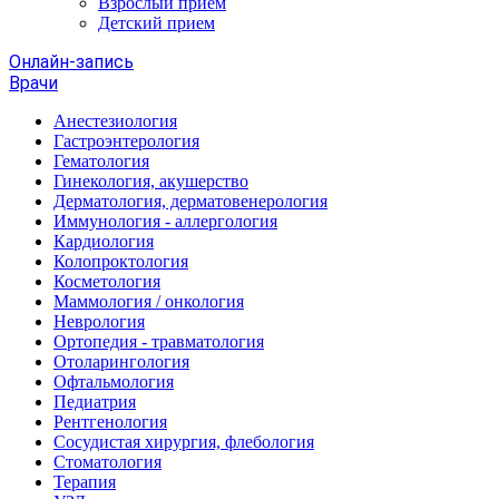
Взрослый прием
Детский прием
Онлайн-запись
Врачи
Анестезиология
Гастроэнтерология
Гематология
Гинекология, акушерство
Дерматология, дерматовенерология
Иммунология - аллергология
Кардиология
Колопроктология
Косметология
Маммология / онкология
Неврология
Ортопедия - травматология
Отоларингология
Офтальмология
Педиатрия
Рентгенология
Сосудистая хирургия, флебология
Стоматология
Терапия