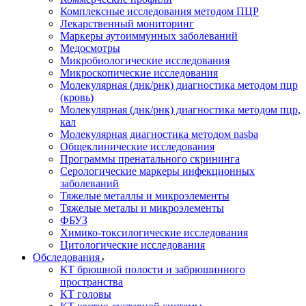
Комплексные исследования методом ПЦР
Лекарственный мониторинг
Маркеры аутоиммунных заболеваний
Медосмотры
Микробиологические исследования
Микроскопические исследования
Молекулярная (днк/рнк) диагностика методом пцр
(кровь)
Молекулярная (днк/рнк) диагностика методом пцр,
кал
Молекулярная диагностика методом nasba
Общеклинические исследования
Программы пренатального скрининга
Серологические маркеры инфекционных
заболеваний
Тяжелые металлы и микроэлементы
Тяжелые металы и микроэлементы
ФБУЗ
Химико-токсилогические исследования
Цитологические исследования
Обследования
КТ брюшной полости и забрюшинного
пространства
КТ головы