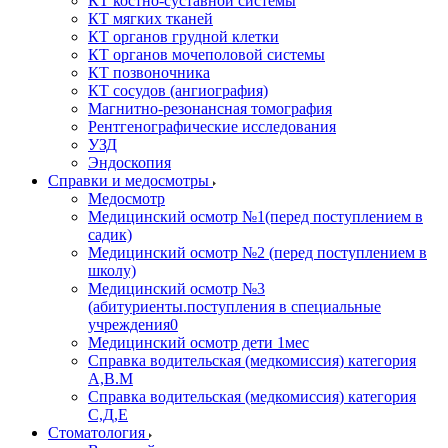
КТ костно-суставной системы
КТ мягких тканей
КТ органов грудной клетки
КТ органов мочеполовой системы
КТ позвоночника
КТ сосудов (ангиография)
Магнитно-резонансная томография
Рентгенографические исследования
УЗД
Эндоскопия
Справки и медосмотры
Медосмотр
Медицинский осмотр №1(перед поступлением в
садик)
Медицинский осмотр №2 (перед поступлением в
школу)
Медицинский осмотр №3
(абитуриенты.поступления в специальные
учреждения0
Медицинский осмотр дети 1мес
Справка водительская (медкомиссия) категория
А,В.М
Справка водительская (медкомиссия) категория
С,Д,Е
Стоматология