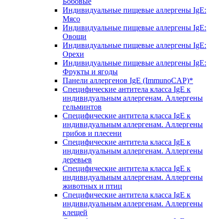
Бобовые
Индивидуальные пищевые аллергены IgE:
Мясо
Индивидуальные пищевые аллергены IgE:
Овощи
Индивидуальные пищевые аллергены IgE:
Орехи
Индивидуальные пищевые аллергены IgE:
Фрукты и ягоды
Панели аллергенов IgE (ImmunoCAP)*
Специфические антитела класса IgE к
индивидуальным аллергенам. Аллергены
гельминтов
Специфические антитела класса IgE к
индивидуальным аллергенам. Аллергены
грибов и плесени
Специфические антитела класса IgE к
индивидуальным аллергенам. Аллергены
деревьев
Специфические антитела класса IgE к
индивидуальным аллергенам. Аллергены
животных и птиц
Специфические антитела класса IgE к
индивидуальным аллергенам. Аллергены
клещей