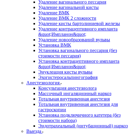
Удаление вагинального пессария
Удаление вагинальной кисты
Удаление ВМК
Удаление ВМК 2 сложности
Удаление кисты бартолиниевой железы
Удаление контрацептивного импланта
&quot;Импланон&quot;
Удаление новообразований вульвы
Установка ВМК
Установка вагинального пессария (без
стоимости пессария)
Установка контрацептивного импланта
&quot;Импланон&quot;
Энуклеация кисты вульвы
Эхогистеросальпингография
Анестезиология
Консультация анестезиолога
Массочный ингаляционный наркоз
Тотальная внутривенная анестезия
Тотальная внутривенная анестезия для
гастроскопии
Установка подключичного катетера (без
стоимости набора)
Эндотрахеальный (интубационный) наркоз
Выезда