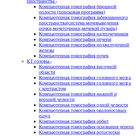
пространства
Компьютерная томография брюшной
полости (поисковая программа)
Компьютерная томография забрюшинного
пространства(система мочевыведения
почки,мочеточники,мочевой пузырь)
Компьютерная томография надпочечников
Компьютерная томография печени
Компьютерная томография поджелудочной
железы
Компьютерная томография почек
КТ головы
Компьютерная томография височной
области
Компьютерная томография головного мозга
Компьютерная томография головного мозга
с контрастом
Компьютерная томография нижней и
верхней челюсти
Компьютерная томография одной челюсти
Компьютерная томография околоносовых
пазух
Компьютерная томография орбит
Компьютерная томография основания черепа
Компьютерная томография ротоглотки