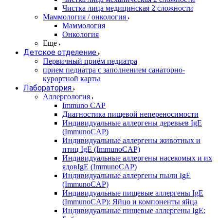
Чистка лица медицинская 2 сложности
Маммология / онкология
Маммология
Онкология
Еще
Детское отделение
Первичный приём педиатра
прием педиатра с заполнением санаторно-
курортной карты
Лаборатория
Аллергология
Immuno CAP
Диагностика пищевой непереносимости
Индивидуальные аллергены деревьев IgE
(ImmunoCAP)
Индивидуальные аллергены животных и
птиц IgE (ImmunoCAP)
Индивидуальные аллергены насекомых и их
ядовIgE (ImmunoCAP)
Индивидуальные аллергены пыли IgE
(ImmunoCAP)
Индивидуальные пищевые аллергены IgE
(ImmunoCAP): Яйцо и компоненты яйца
Индивидуальные пищевые аллергены IgE: