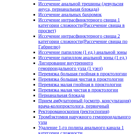
Иссечение анальной трещины (девульсия
ануса, перианальная блокада)
Иссечение анальных бахромок
Иссечение интрасфинктерного свища 1
категории сложности(Рассечение свища в
просвет)
Иссечение интрасфинктерного свища 2
категории сложности(Рассечение свища по
Габриелю)
Иссечение папиллом (1 ед.) анальной зоны
Иссечение папиллом анальной зоны (1 ед.)
Лигирование внутреннего
геморроидального узла (1 узел)
Перевязка большая гнойная в проктологии
Перевязка большая чистая в проктологии
Перевязка малая гнойная в проктологии
Перевязка малая чистая в проктологии
Перианальная блокада
Прием амбулаторный (осмотр, консультация)
врача-колопроктолога, первичный
Ректороманоскопия (ректоспопия)
Тромбэктомия наружного геморроидального
узла
Удаление 1-го полипа анального канала 1
категории сложности