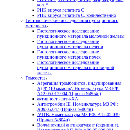
кол. *
РНК вируса гепатита C
РНК вируса гепатита C, количественно
Гистологические исследования пункционного
материала
Гистологическое исследование
пункционного материала молочной железы
Гистологическое исследование
пункционного материала печени
Гистологическое исследование
пункционного материала почек
Гистологическое исследование
пункционного материала щитовидной
железы
Гомеостаз
Агрегация тромбоцитов, индуцированная
АДФ (10 мкмоль). Номенклатура МЗ РФ:
A12.05.017.004 (Приказ №804н)
активность анти-ХА
Антитромбин III. Номенклатура МЗ РФ:
A09.05.047 (Приказ №804н)
АЧТВ. Номенклатура МЗ РФ: A12.05.039
(Приказ №804н)
Волчаночный антикоагулянт (скрининг).