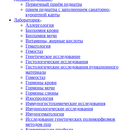
Первичный приём педиатра
прием педиатра с заполнением санаторно-
курортной карты
Лаборатория
Аллергология
Биохимия крови
Биохимия мочи
Витамины, жирные кислоты
Гематология
Гемостаз
Генетическое исследование
Гистологические исследования
Гистологические исследования пункционного
материала
Гомеостаз
Гормоны крови
Гормоны мочи
Гормоны слюны
Изосерология
Иммуногистохимические исследования
Имуннологические исследования
Имуногематология
Исследование генетических полиморфизмов
методом пцр
Коммерческие профили