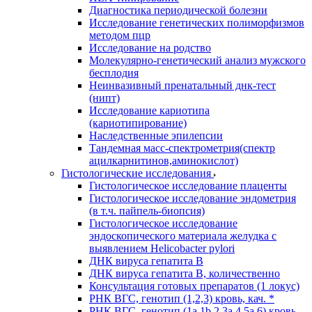
Диагностика периодической болезни
Исследование генетических полиморфизмов
методом пцр
Исследование на родство
Молекулярно-генетический анализ мужского
бесплодия
Неинвазивный пренатальный днк-тест
(нипт)
Исследование кариотипа
(кариотипирование)
Наследственные эпилепсии
Тандемная масс-спектрометрия(спектр
ацилкарнитинов,аминокислот)
Гистологические исследования
Гистологическое исследование плаценты
Гистологическое исследование эндометрия
(в т.ч. пайпель-биопсия)
Гистологическое исследование
эндоскопического материала желудка с
выявлением Helicobacter pylori
ДНК вируса гепатита B
ДНК вируса гепатита B, количественно
Консультация готовых препаратов (1 локус)
РНК ВГC, генотип (1,2,3) кровь, кач. *
РНК ВГC, генотип (1a,1b,2,3a,4,5a,6) кровь,