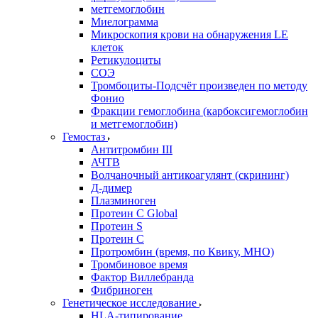
метгемоглобин
Миелограмма
Микроскопия крови на обнаружения LE
клеток
Ретикулоциты
СОЭ
Тромбоциты-Подсчёт произведен по методу
Фонио
Фракции гемоглобина (карбоксигемоглобин
и метгемоглобин)
Гемостаз
Антитромбин III
АЧТВ
Волчаночный антикоагулянт (скрининг)
Д-димер
Плазминоген
Протеин C Global
Протеин S
Протеин С
Протромбин (время, по Квику, МНО)
Тромбиновое время
Фактор Виллебранда
Фибриноген
Генетическое исследование
HLA-типирование