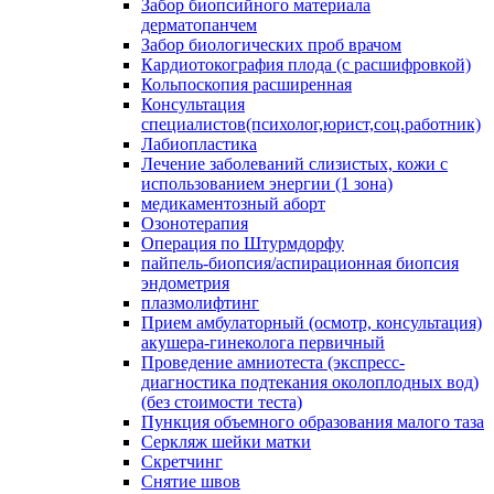
Забор биопсийного материала
дерматопанчем
Забор биологических проб врачом
Кардиотокография плода (с расшифровкой)
Кольпоскопия расширенная
Консультация
специалистов(психолог,юрист,соц.работник)
Лабиопластика
Лечение заболеваний слизистых, кожи с
использованием энергии (1 зона)
медикаментозный аборт
Озонотерапия
Операция по Штурмдорфу
пайпель-биопсия/аспирационная биопсия
эндометрия
плазмолифтинг
Прием амбулаторный (осмотр, консультация)
акушера-гинеколога первичный
Проведение амниотеста (экспресс-
диагностика подтекания околоплодных вод)
(без стоимости теста)
Пункция объемного образования малого таза
Серкляж шейки матки
Скретчинг
Снятие швов