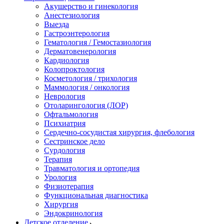
Акушерство и гинекология
Анестезиология
Выезда
Гастроэнтерология
Гематология / Гемостазиология
Дерматовенерология
Кардиология
Колопроктология
Косметология / трихология
Маммология / онкология
Неврология
Отоларингология (ЛОР)
Офтальмология
Психиатрия
Сердечно-сосудистая хирургия, флебология
Сестринское дело
Сурдология
Терапия
Травматология и ортопедия
Урология
Физиотерапия
Функциональная диагностика
Хирургия
Эндокринология
Детское отделение