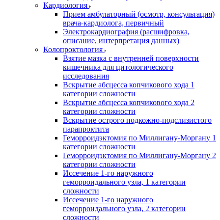
Кардиология
Прием амбулаторный (осмотр, консультация)
врача-кардиолога, первичный
Электрокардиография (расшифровка,
описание, интерпретация данных)
Колопроктология
Взятие мазка с внутренней поверхности
кишечника для цитологического
исследования
Вскрытие абсцесса копчикового хода 1
категории сложности
Вскрытие абсцесса копчикового хода 2
категории сложности
Вскрытие острого подкожно-подслизистого
парапроктита
Геморроидэктомия по Миллигану-Моргану 1
категории сложности
Геморроидэктомия по Миллигану-Моргану 2
категории сложности
Иссечение 1-го наружного
геморроидального узла, 1 категории
сложности
Иссечение 1-го наружного
геморроидального узла, 2 категории
сложности