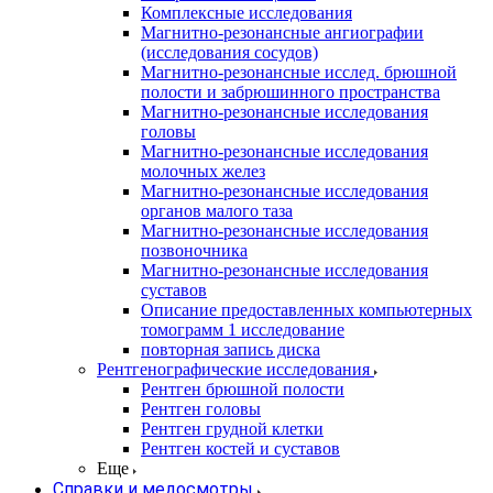
Комплексные исследования
Магнитно-резонансные ангиографии
(исследования сосудов)
Магнитно-резонансные исслед. брюшной
полости и забрюшинного пространства
Магнитно-резонансные исследования
головы
Магнитно-резонансные исследования
молочных желез
Магнитно-резонансные исследования
органов малого таза
Магнитно-резонансные исследования
позвоночника
Магнитно-резонансные исследования
суставов
Описание предоставленных компьютерных
томограмм 1 исследование
повторная запись диска
Рентгенографические исследования
Рентген брюшной полости
Рентген головы
Рентген грудной клетки
Рентген костей и суставов
Еще
Справки и медосмотры