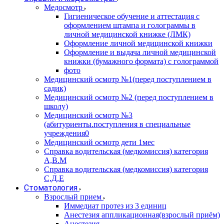
Медосмотр
Гигиеническое обучение и аттестация с
оформлением штампа и голограммы в
личной медицинской книжке (ЛМК)
Оформление личной медицинской книжки
Оформление и выдача личной медицинской
книжки (бумажного формата) с голограммой
фото
Медицинский осмотр №1(перед поступлением в
садик)
Медицинский осмотр №2 (перед поступлением в
школу)
Медицинский осмотр №3
(абитуриенты.поступления в специальные
учреждения0
Медицинский осмотр дети 1мес
Справка водительская (медкомиссия) категория
А,В.М
Справка водительская (медкомиссия) категория
С,Д,Е
Стоматология
Взрослый прием
Иммедиат протез из 3 единиц
Анестезия аппликационная(взрослый приём)
Анестезия