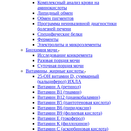
Комплексный анализ крови на
аминокислоты
Липидный обмен
Обмен пигментов
Программа неинвазивной диагностики
болезней печени
Специфические белки
Ферменты
Электролиты и микроэлементы
Биохимия мочи
Исследование конкремента
Разовая порция мочи
Суточная порция мочи
Витамины, жирные кислоты
25-OH витамин D, суммарный
(кальциферол) ИХЛА
Витамин А (ретинол)
Витамин В1 (тиамин)
Витамин В12 (цианкобаламин)
Витамин В5 (пантотеновая кислота)
Витамин В6 (пиридоксин)
Витамин В9 (фолиевая кислота)
Витамин Е (токоферол)
Витамин К (филлохинон)
Витамин С (аскорбиновая кислота)