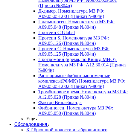
Номенклатура МЗ РФ: A09.05.029.001
(Приказ №804н)
Д-димер. Номенклатура МЗ РФ:
A09.05.051.001 (Приказ №804н)
Плазминоген. Номенклатура МЗ РФ:
A09.05.048 (Приказ №804н)
Протеин C Global
Протеин S. Номенклатура МЗ РФ:
A09.05.126 (Приказ №804н)
Протеин С. Номенклатура МЗ РФ:
A09.05.125 (Приказ №804н)
Протромбин (время, по Квику, МНО).
Номенклатура МЗ РФ: A12.30.014 (Приказ
№804н)
Растворимые фибрин-мономерные
комплексы(РФМК) Номенклатура МЗ РФ:
A09.05.051.002 (Приказ №804н)
Тромбиновое время. Номенклатура МЗ РФ:
A12.05.028 (Приказ №804н)
Фактор Виллебранда
Фибриноген. Номенклатура МЗ РФ:
A09.05.050 (Приказ №804н)
Еще
Обследования
КТ брюшной полости и забрюшинного