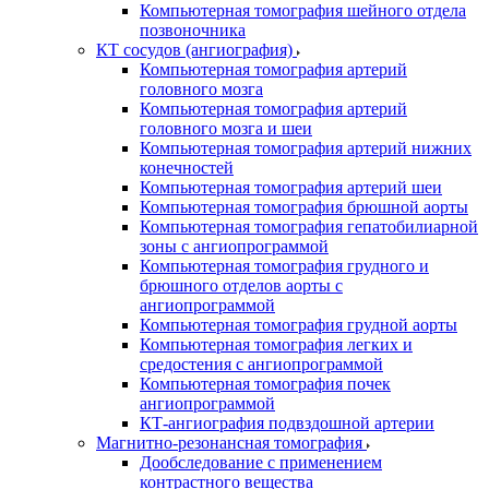
Компьютерная томография шейного отдела
позвоночника
КТ сосудов (ангиография)
Компьютерная томография артерий
головного мозга
Компьютерная томография артерий
головного мозга и шеи
Компьютерная томография артерий нижних
конечностей
Компьютерная томография артерий шеи
Компьютерная томография брюшной аорты
Компьютерная томография гепатобилиарной
зоны с ангиопрограммой
Компьютерная томография грудного и
брюшного отделов аорты с
ангиопрограммой
Компьютерная томография грудной аорты
Компьютерная томография легких и
средостения с ангиопрограммой
Компьютерная томография почек
ангиопрограммой
КТ-ангиография подвздошной артерии
Магнитно-резонансная томография
Дообследование с применением
контрастного вещества