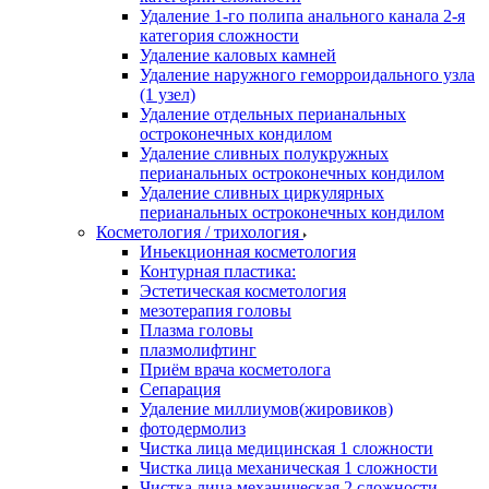
Удаление 1-го полипа анального канала 2-я
категория сложности
Удаление каловых камней
Удаление наружного геморроидального узла
(1 узел)
Удаление отдельных перианальных
остроконечных кондилом
Удаление сливных полукружных
перианальных остроконечных кондилом
Удаление сливных циркулярных
перианальных остроконечных кондилом
Косметология / трихология
Иньекционная косметология
Контурная пластика:
Эстетическая косметология
мезотерапия головы
Плазма головы
плазмолифтинг
Приём врача косметолога
Сепарация
Удаление миллиумов(жировиков)
фотодермолиз
Чистка лица медицинская 1 сложности
Чистка лица механическая 1 сложности
Чистка лица механическая 2 сложности