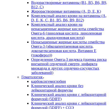
Водорастворимые витамины (B1, B5, B6, В9,
В12, С)
Жирорастворимые витамины (A, D, E, K)
Комплексный анализ крови на витамины (A,
D, E, K, C, B1, B5, B6, В9, B12)
Комплексный анализ крови на
ненасыщенные жирные кислоты семейства
Омега-6 (линолевая кислота, линоленовая
кислота, арахидоновая кислота)
Ненасыщенные жирные кислоты семейства
Омега-3 (эйкозапентаеновая кислота,
докозагексаеновая кислота, Витамин E
(токоферол))
Определение Омега-3 индекса (оценка риска
внезапной сердечной смерти, инфаркта
миокарда и других сердечно-сосудистых
заболеваний)
Гематология
карбоксигемоглобин
Клинический анализ крови без
лейкоцитарной формулы
Клинический анализ крови с лейкоцитарной
формулой (5DIFF)
Клинический анализ крови с лейкоцитарной
формулой (5DIFF) + СОЭ