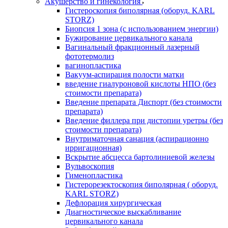
Акушерство и гинекология
Гистероскопия биполярная (оборуд. KARL
STORZ)
Биопсия 1 зона (с использованием энергии)
Бужирование цервикального канала
Вагинальный фракционный лазерный
фототермолиз
вагинопластика
Вакуум-аспирация полости матки
введение гиалуроновой кислоты НПО (без
стоимости препарата)
Введение препарата Диспорт (без стоимости
препарата)
Введение филлера при дистопии уретры (без
стоимости препарата)
Внутриматочная санация (аспирационно
ирригационная)
Вскрытие абсцесса бартолиниевой железы
Вульвоскопия
Гименопластика
Гистерорезектоскопия биполярная ( оборуд.
KARL STORZ)
Дефлорация хирургическая
Диагностическое выскабливание
цервикального канала