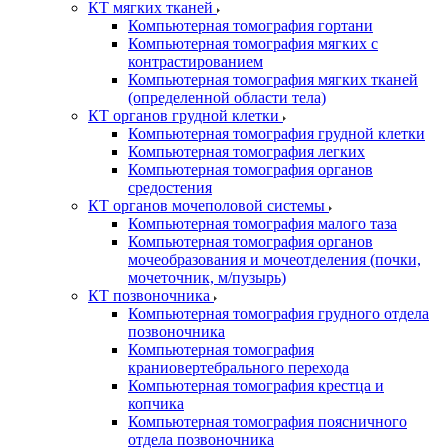
КТ мягких тканей
Компьютерная томография гортани
Компьютерная томография мягких с
контрастированием
Компьютерная томография мягких тканей
(определенной области тела)
КТ органов грудной клетки
Компьютерная томография грудной клетки
Компьютерная томография легких
Компьютерная томография органов
средостения
КТ органов мочеполовой системы
Компьютерная томография малого таза
Компьютерная томография органов
мочеобразования и мочеотделения (почки,
мочеточник, м/пузырь)
КТ позвоночника
Компьютерная томография грудного отдела
позвоночника
Компьютерная томография
краниовертебрального перехода
Компьютерная томография крестца и
копчика
Компьютерная томография поясничного
отдела позвоночника