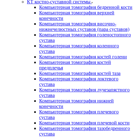
КТ костно-суставной системы
Компьютерная томография бедренной кости
Компьютерная томография верхней
конечности
Компьютерная томография височно-
нижнечелюстных суставов (пара суставов)
Компьютерная томография голеностопного
сустава
Компьютерная томография коленного
сустава
Компьютерная томография костей голени
Компьютерная томография костей
предплечья
Компьютерная томография костей таза
Компьютерная томография локтевого
сустава
Компьютерная томография лучезапястного
сустава
Компьютерная томография нижней
конечности
Компьютерная томография плечевого
сустава
Компьютерная томография плечевой кости
Компьютерная томография тазобедренного
сустава