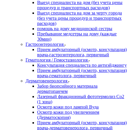
Выезд специалиста на дом (без учета цены
процедур и транспортных расходов)
Выезд специалиста на дом за черту города
(без учета цены процедур и транспортных
расходов)
помощь на дому медицинской сестры
Пребывание медсетры на дому (каждые
30мин)
Гастроэнтерология
Прием амбулаторный (осмотр, консультация)
врача-гастроэнтеролога, первичный
Гематология / Гемостазиология
Консультация специалиста по антиэйджингу
Прием амбулаторный (осмотр, консультация)
врача-гематолога, первичный
Дерматовенерология
Забор биопсийного материала
дерматопанчем
Лазерный фракционный фототермолиз Со2
(1 зона)
Осмотр кожи под лампой Вуда
Осмотр кожи под увеличением
(Дерматоскопия)
Прием амбулаторный (осмотр, консультация)
врача-дерматовенеролога, первичный