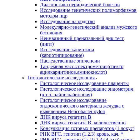
Диагностика периодической болезни
Исследование генетических полиморфизмов
методом пцр
Исследование на родство
Молекулярно-генетический анализ мужского
бесплодия
Неинвазивный пренатальный днк-тест
(нипт)
Исследование кариотипа
(кариотипирование)
Наследственные эпилепсии
Тандемная масс-спектрометрия(спектр
ацилкарнитинов,аминокислот)
Гистологические исследования
Гистологическое исследование плаценты
Гистологическое исследование эндометрия
(в т.ч. пайпель-биопсия)
Гистологическое исследование
эндоскопического материала желудка с
выявлением Helicobacter pylori
ДНК вируса гепатита B
ДНК вируса гепатита B, количественно
Консультация готовых препаратов (1 локус)
РНК ВГC, генотип (1,2,3) кровь, кач. *
РНК ВГC, генотип (1a,1b,2,3a,4,5a,6) кровь,