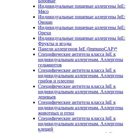
Бобовые
Индивидуальные пищевые аллергены IgE:
Мясо
Индивидуальные пищевые аллергены IgE:
Овощи
Индивидуальные пищевые аллергены IgE:
Орехи
Индивидуальные пищевые аллергены IgE:
Фрукты и ягоды
Панели аллергенов IgE (ImmunoCAP)*
Специфические антитела класса IgE к
индивидуальным аллергенам. Аллергены
гельминтов
Специфические антитела класса IgE к
индивидуальным аллергенам. Аллергены
грибов и плесени
Специфические антитела класса IgE к
индивидуальным аллергенам. Аллергены
деревьев
Специфические антитела класса IgE к
индивидуальным аллергенам. Аллергены
животных и птиц
Специфические антитела класса IgE к
индивидуальным аллергенам. Аллергены
клещей