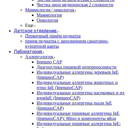
Чистка лица медицинская 2 сложности
Маммология / онкология
Маммология
Онкология
Еще
Детское отделение
Первичный приём педиатра
прием педиатра с заполнением санаторно-
курортной карты
Лаборатория
Аллергология
Immuno CAP
Диагностика пищевой непереносимости
Индивидуальные аллергены деревьев IgE
(ImmunoCAP)
Индивидуальные аллергены животных и
птиц IgE (ImmunoCAP)
Индивидуальные аллергены насекомых и их
ядовIgE (ImmunoCAP)
Индивидуальные аллергены пыли IgE
(ImmunoCAP)
Индивидуальные пищевые аллергены IgE
(ImmunoCAP): Яйцо и компоненты яйца
Индивидуальные пищевые аллергены IgE: