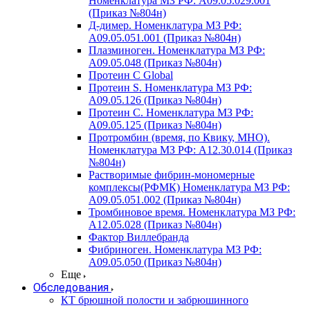
Номенклатура МЗ РФ: A09.05.029.001
(Приказ №804н)
Д-димер. Номенклатура МЗ РФ:
A09.05.051.001 (Приказ №804н)
Плазминоген. Номенклатура МЗ РФ:
A09.05.048 (Приказ №804н)
Протеин C Global
Протеин S. Номенклатура МЗ РФ:
A09.05.126 (Приказ №804н)
Протеин С. Номенклатура МЗ РФ:
A09.05.125 (Приказ №804н)
Протромбин (время, по Квику, МНО).
Номенклатура МЗ РФ: A12.30.014 (Приказ
№804н)
Растворимые фибрин-мономерные
комплексы(РФМК) Номенклатура МЗ РФ:
A09.05.051.002 (Приказ №804н)
Тромбиновое время. Номенклатура МЗ РФ:
A12.05.028 (Приказ №804н)
Фактор Виллебранда
Фибриноген. Номенклатура МЗ РФ:
A09.05.050 (Приказ №804н)
Еще
Обследования
КТ брюшной полости и забрюшинного