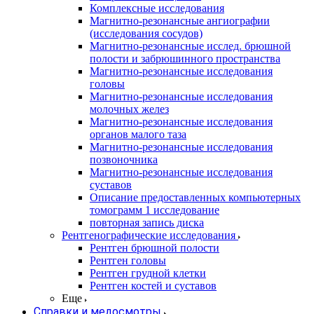
Комплексные исследования
Магнитно-резонансные ангиографии
(исследования сосудов)
Магнитно-резонансные исслед. брюшной
полости и забрюшинного пространства
Магнитно-резонансные исследования
головы
Магнитно-резонансные исследования
молочных желез
Магнитно-резонансные исследования
органов малого таза
Магнитно-резонансные исследования
позвоночника
Магнитно-резонансные исследования
суставов
Описание предоставленных компьютерных
томограмм 1 исследование
повторная запись диска
Рентгенографические исследования
Рентген брюшной полости
Рентген головы
Рентген грудной клетки
Рентген костей и суставов
Еще
Справки и медосмотры