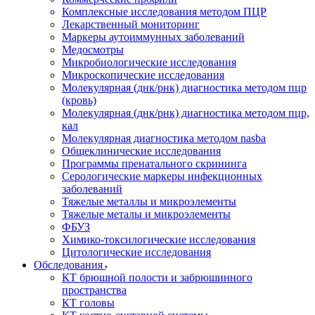
Комплексные исследования методом ПЦР
Лекарственный мониторинг
Маркеры аутоиммунных заболеваний
Медосмотры
Микробиологические исследования
Микроскопические исследования
Молекулярная (днк/рнк) диагностика методом пцр
(кровь)
Молекулярная (днк/рнк) диагностика методом пцр,
кал
Молекулярная диагностика методом nasba
Общеклинические исследования
Программы пренатального скрининга
Серологические маркеры инфекционных
заболеваний
Тяжелые металлы и микроэлементы
Тяжелые металы и микроэлементы
ФБУЗ
Химико-токсилогические исследования
Цитологические исследования
Обследования
КТ брюшной полости и забрюшинного
пространства
КТ головы