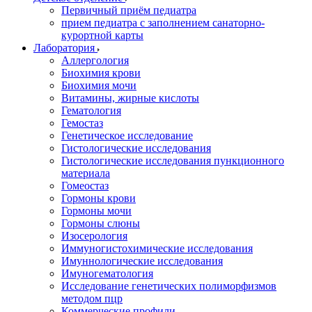
Первичный приём педиатра
прием педиатра с заполнением санаторно-
курортной карты
Лаборатория
Аллергология
Биохимия крови
Биохимия мочи
Витамины, жирные кислоты
Гематология
Гемостаз
Генетическое исследование
Гистологические исследования
Гистологические исследования пункционного
материала
Гомеостаз
Гормоны крови
Гормоны мочи
Гормоны слюны
Изосерология
Иммуногистохимические исследования
Имуннологические исследования
Имуногематология
Исследование генетических полиморфизмов
методом пцр
Коммерческие профили