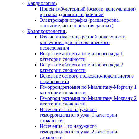
Кардиология
Прием амбулаторный (осмотр, консультация)
врача-кардиолога, первичный
Электрокардиография (расшифровка,
описание, интерпретация данных)
Колопроктология
Взятие мазка с внутренней поверхности
кишечника для цитологического
исследования
Вскрытие абсцесса копчикового хода 1
категории сложности
Вскрытие абсцесса копчикового хода 2
категории сложности
Вскрытие острого подкожно-подслизистого
парапроктита
Геморроидэктомия по Миллигану-Моргану 1
категории сложности
Геморроидэктомия по Миллигану-Моргану 2
категории сложности
Иссечение 1-го наружного
геморроидального узла, 1 категории
сложности
Иссечение 1-го наружного
геморроидального узла, 2 категории
сложности