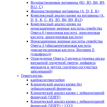
Водорастворимые витамины (B1, B5, B6, В9,
В12, С)
Жирорастворимые витамины (A, D, E, K)
Комплексный анализ крови на витамины (A,
D, E, K, C, B1, B5, B6, В9, B12)
Комплексный анализ крови на
ненасыщенные жирные кислоты семейства
Омега-6 (линолевая кислота, линоленовая
кислота, арахидоновая кислота)
Ненасыщенные жирные кислоты семейства
Омега-3 (эйкозапентаеновая кислота,
докозагексаеновая кислота, Витамин E
(токоферол))
Определение Омега-3 индекса (оценка риска
внезапной сердечной смерти, инфаркта
миокарда и других сердечно-сосудистых
заболеваний)
Гематология
карбоксигемоглобин
Клинический анализ крови без
лейкоцитарной формулы
Клинический анализ крови с лейкоцитарной
формулой (5DIFF)
Клинический анализ крови с лейкоцитарной
формулой (5DIFF) + СОЭ