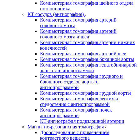
Компьютерная томография шейного отдела
позвоночника
КТ сосудов (ангиография)
Компьютерная томография артерий
головного мозга
Компьютерная томография артерий
головного мозга и шеи
Компьютерная томография артерий нижних
конечностей
Компьютерная томография артерий шеи
Компьютерная томография брюшной аорты
Компьютерная томография гепатобилиарной
зоны с ангиопрограммой
Компьютерная томография грудного и
брюшного отделов аорты с
ангиопрограммой
Компьютерная томография грудной аорты
Компьютерная томография легких и
средостения с ангиопрограммой
Компьютерная томография почек
ангиопрограммой
КТ-ангиография подвздошной артерии
Магнитно-резонансная томография
Дообследование с применением
контрастного вещества