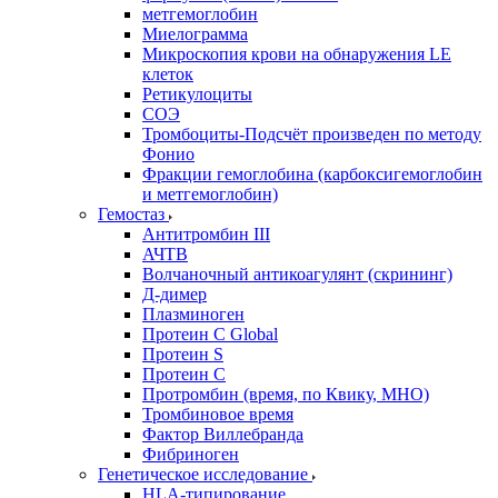
метгемоглобин
Миелограмма
Микроскопия крови на обнаружения LE
клеток
Ретикулоциты
СОЭ
Тромбоциты-Подсчёт произведен по методу
Фонио
Фракции гемоглобина (карбоксигемоглобин
и метгемоглобин)
Гемостаз
Антитромбин III
АЧТВ
Волчаночный антикоагулянт (скрининг)
Д-димер
Плазминоген
Протеин C Global
Протеин S
Протеин С
Протромбин (время, по Квику, МНО)
Тромбиновое время
Фактор Виллебранда
Фибриноген
Генетическое исследование
HLA-типирование