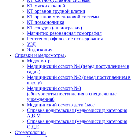
КТ костно-суставной системы
КТ мягких тканей
КТ органов грудной клетки
КТ органов мочеполовой системы
КТ позвоночника
КТ сосудов (ангиография)
Магнитно-резонансная томография
Рентгенографические исследования
УЗД
Эндоскопия
Справки и медосмотры
Медосмотр
Медицинский осмотр №1(перед поступлением в
садик)
Медицинский осмотр №2 (перед поступлением в
школу)
Медицинский осмотр №3
(абитуриенты.поступления в специальные
учреждения0
Медицинский осмотр дети 1мес
Справка водительская (медкомиссия) категория
А,В.М
Справка водительская (медкомиссия) категория
С,Д,Е
Стоматология