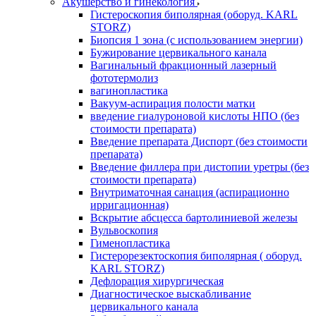
Акушерство и гинекология
Гистероскопия биполярная (оборуд. KARL
STORZ)
Биопсия 1 зона (с использованием энергии)
Бужирование цервикального канала
Вагинальный фракционный лазерный
фототермолиз
вагинопластика
Вакуум-аспирация полости матки
введение гиалуроновой кислоты НПО (без
стоимости препарата)
Введение препарата Диспорт (без стоимости
препарата)
Введение филлера при дистопии уретры (без
стоимости препарата)
Внутриматочная санация (аспирационно
ирригационная)
Вскрытие абсцесса бартолиниевой железы
Вульвоскопия
Гименопластика
Гистерорезектоскопия биполярная ( оборуд.
KARL STORZ)
Дефлорация хирургическая
Диагностическое выскабливание
цервикального канала