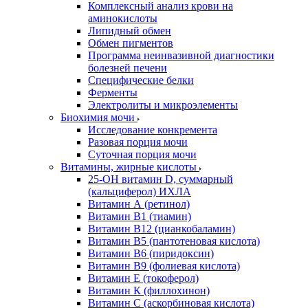
Комплексный анализ крови на
аминокислоты
Липидный обмен
Обмен пигментов
Программа неинвазивной диагностики
болезней печени
Специфические белки
Ферменты
Электролиты и микроэлементы
Биохимия мочи
Исследование конкремента
Разовая порция мочи
Суточная порция мочи
Витамины, жирные кислоты
25-OH витамин D, суммарный
(кальциферол) ИХЛА
Витамин А (ретинол)
Витамин В1 (тиамин)
Витамин В12 (цианкобаламин)
Витамин В5 (пантотеновая кислота)
Витамин В6 (пиридоксин)
Витамин В9 (фолиевая кислота)
Витамин Е (токоферол)
Витамин К (филлохинон)
Витамин С (аскорбиновая кислота)