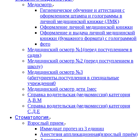
Медосмотр
Гигиеническое обучение и аттестация с
оформлением штампа и голограммы в
личной медицинской книжке (ЛМК)
Оформление личной медицинской книжки
Оформление и выдача личной медицинской
книжки (бумажного формата) с голограммой
фото
Медицинский осмотр №1(перед поступлением в
садик)
Медицинский осмотр №2 (перед поступлением в
школу)
Медицинский осмотр №3
(абитуриенты.поступления в специальные
учреждения0
Медицинский осмотр дети 1мес
Справка водительская (медкомиссия) категория
А,В.М
Справка водительская (медкомиссия) категория
С,Д,Е
Стоматология
Взрослый прием
Иммедиат протез из 3 единиц
Анестезия аппликационная(взрослый приём)
Анестезия