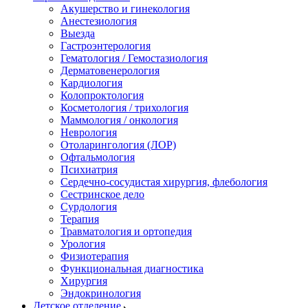
Акушерство и гинекология
Анестезиология
Выезда
Гастроэнтерология
Гематология / Гемостазиология
Дерматовенерология
Кардиология
Колопроктология
Косметология / трихология
Маммология / онкология
Неврология
Отоларингология (ЛОР)
Офтальмология
Психиатрия
Сердечно-сосудистая хирургия, флебология
Сестринское дело
Сурдология
Терапия
Травматология и ортопедия
Урология
Физиотерапия
Функциональная диагностика
Хирургия
Эндокринология
Детское отделение