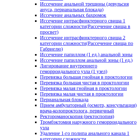
Иссечение анальной трещины (девульсия
ануса, перианальная блокада)
Иссечение анальных бахромок
Иссечение интрасфинктерного свища 1
категории сложности(Рассечение свища в
просвет)
Иссечение интрасфинктерного свища 2
категории сложности(Рассечение свища по
Габриелю)
Иссечение папиллом (1 ед.) анальной зоны
Иссечение папиллом анальной зоны (1 ед.)
Лигирование внутреннего
геморроидального узла (1 узел)
Перевязка большая гнойная в проктологии
Перевязка большая чистая в проктологии
Перевязка малая гнойная в проктологии
Перевязка малая чистая в проктологии
Перианальная блокада
Прием амбулаторный (осмотр, консультация)
врача-колопроктолога, первичный
Ректороманоскопия (ректоспопия)
Тромбэктомия наружного геморроидального
узла
Удаление 1-го полипа анального канала 1
категории сложности