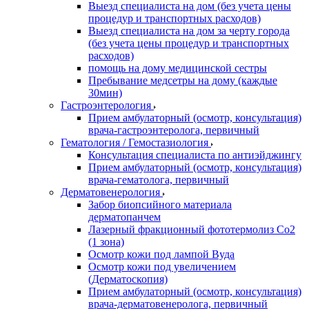
Выезд специалиста на дом (без учета цены
процедур и транспортных расходов)
Выезд специалиста на дом за черту города
(без учета цены процедур и транспортных
расходов)
помощь на дому медицинской сестры
Пребывание медсетры на дому (каждые
30мин)
Гастроэнтерология
Прием амбулаторный (осмотр, консультация)
врача-гастроэнтеролога, первичный
Гематология / Гемостазиология
Консультация специалиста по антиэйджингу
Прием амбулаторный (осмотр, консультация)
врача-гематолога, первичный
Дерматовенерология
Забор биопсийного материала
дерматопанчем
Лазерный фракционный фототермолиз Со2
(1 зона)
Осмотр кожи под лампой Вуда
Осмотр кожи под увеличением
(Дерматоскопия)
Прием амбулаторный (осмотр, консультация)
врача-дерматовенеролога, первичный