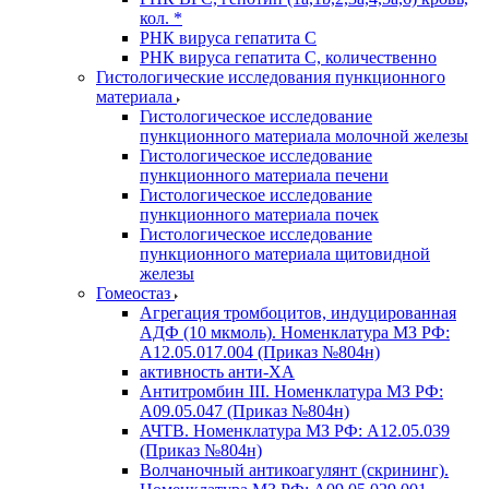
кол. *
РНК вируса гепатита C
РНК вируса гепатита C, количественно
Гистологические исследования пункционного
материала
Гистологическое исследование
пункционного материала молочной железы
Гистологическое исследование
пункционного материала печени
Гистологическое исследование
пункционного материала почек
Гистологическое исследование
пункционного материала щитовидной
железы
Гомеостаз
Агрегация тромбоцитов, индуцированная
АДФ (10 мкмоль). Номенклатура МЗ РФ:
A12.05.017.004 (Приказ №804н)
активность анти-ХА
Антитромбин III. Номенклатура МЗ РФ:
A09.05.047 (Приказ №804н)
АЧТВ. Номенклатура МЗ РФ: A12.05.039
(Приказ №804н)
Волчаночный антикоагулянт (скрининг).