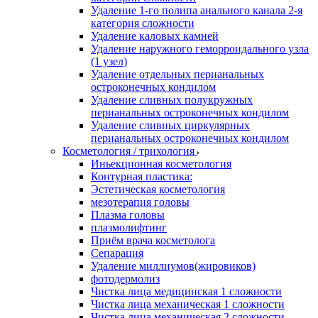
Удаление 1-го полипа анального канала 2-я
категория сложности
Удаление каловых камней
Удаление наружного геморроидального узла
(1 узел)
Удаление отдельных перианальных
остроконечных кондилом
Удаление сливных полукружных
перианальных остроконечных кондилом
Удаление сливных циркулярных
перианальных остроконечных кондилом
Косметология / трихология
Иньекционная косметология
Контурная пластика:
Эстетическая косметология
мезотерапия головы
Плазма головы
плазмолифтинг
Приём врача косметолога
Сепарация
Удаление миллиумов(жировиков)
фотодермолиз
Чистка лица медицинская 1 сложности
Чистка лица механическая 1 сложности
Чистка лица механическая 2 сложности