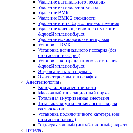
Удаление вагинального пессария
Удаление вагинальной кисты
Удаление ВМК
Удаление ВМК 2 сложности
Удаление кисты бартолиниевой железы
Удаление контрацептивного импланта
&quot;Импланон&quot;
Удаление новообразований вульвы
Установка ВМК
Установка вагинального пессария (без
стоимости пессария)
Установка контрацептивного импланта
&quot;Импланон&quot;
Энуклеация кисты вульвы
Эхогистеросальпингография
Анестезиология
Консультация анестезиолога
Массочный ингаляционный наркоз
Тотальная внутривенная анестезия
Тотальная внутривенная анестезия для
гастроскопии
Установка подключичного катетера (без
стоимости набора)
Эндотрахеальный (интубационный) наркоз
Выезда