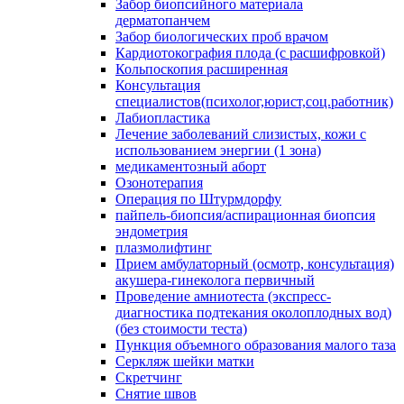
Забор биопсийного материала
дерматопанчем
Забор биологических проб врачом
Кардиотокография плода (с расшифровкой)
Кольпоскопия расширенная
Консультация
специалистов(психолог,юрист,соц.работник)
Лабиопластика
Лечение заболеваний слизистых, кожи с
использованием энергии (1 зона)
медикаментозный аборт
Озонотерапия
Операция по Штурмдорфу
пайпель-биопсия/аспирационная биопсия
эндометрия
плазмолифтинг
Прием амбулаторный (осмотр, консультация)
акушера-гинеколога первичный
Проведение амниотеста (экспресс-
диагностика подтекания околоплодных вод)
(без стоимости теста)
Пункция объемного образования малого таза
Серкляж шейки матки
Скретчинг
Снятие швов