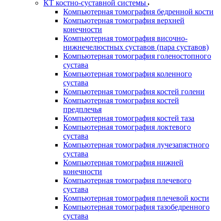
КТ костно-суставной системы
Компьютерная томография бедренной кости
Компьютерная томография верхней
конечности
Компьютерная томография височно-
нижнечелюстных суставов (пара суставов)
Компьютерная томография голеностопного
сустава
Компьютерная томография коленного
сустава
Компьютерная томография костей голени
Компьютерная томография костей
предплечья
Компьютерная томография костей таза
Компьютерная томография локтевого
сустава
Компьютерная томография лучезапястного
сустава
Компьютерная томография нижней
конечности
Компьютерная томография плечевого
сустава
Компьютерная томография плечевой кости
Компьютерная томография тазобедренного
сустава