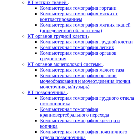
КТ мягких тканей
Компьютерная томография гортани
Компьютерная томография мягких с
контрастированием
Компьютерная томография мягких тканей
(определенной области тела)
КТ органов грудной клетки
Компьютерная томография грудной клетки
Компьютерная томография легких
Компьютерная томография органов
средостения
КТ органов мочеполовой системы
Компьютерная томография малого таза
Компьютерная томография органов
мочеобразования и мочеотделения (почки,
мочеточник, м/пузырь)
КТ позвоночника
Компьютерная томография грудного отдела
позвоночника
Компьютерная томография
краниовертебрального перехода
Компьютерная томография крестца и
копчика
Компьютерная томография поясничного
отдела позвоночника