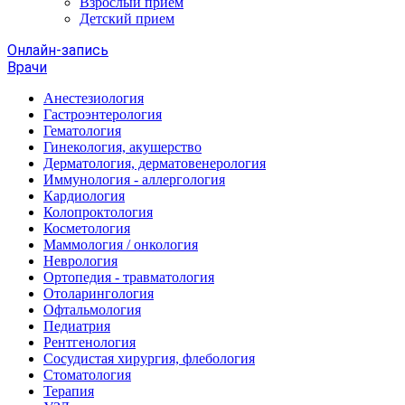
Взрослый прием
Детский прием
Онлайн-запись
Врачи
Анестезиология
Гастроэнтерология
Гематология
Гинекология, акушерство
Дерматология, дерматовенерология
Иммунология - аллергология
Кардиология
Колопроктология
Косметология
Маммология / онкология
Неврология
Ортопедия - травматология
Отоларингология
Офтальмология
Педиатрия
Рентгенология
Сосудистая хирургия, флебология
Стоматология
Терапия