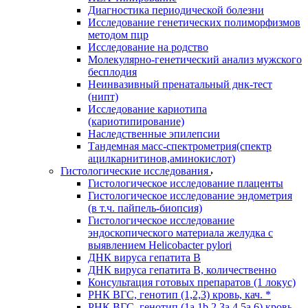
Диагностика периодической болезни
Исследование генетических полиморфизмов
методом пцр
Исследование на родство
Молекулярно-генетический анализ мужского
бесплодия
Неинвазивный пренатальный днк-тест
(нипт)
Исследование кариотипа
(кариотипирование)
Наследственные эпилепсии
Тандемная масс-спектрометрия(спектр
ацилкарнитинов,аминокислот)
Гистологические исследования
Гистологическое исследование плаценты
Гистологическое исследование эндометрия
(в т.ч. пайпель-биопсия)
Гистологическое исследование
эндоскопического материала желудка с
выявлением Helicobacter pylori
ДНК вируса гепатита B
ДНК вируса гепатита B, количественно
Консультация готовых препаратов (1 локус)
РНК ВГC, генотип (1,2,3) кровь, кач. *
РНК ВГC, генотип (1a,1b,2,3a,4,5a,6) кровь,