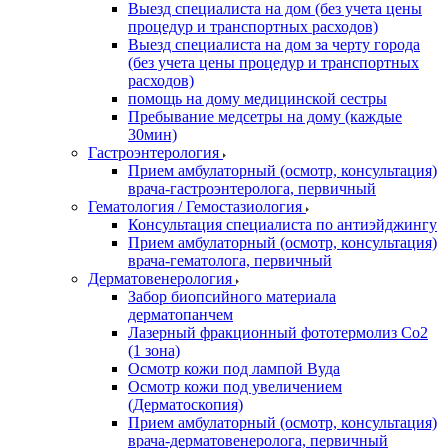
Выезд специалиста на дом (без учета цены
процедур и транспортных расходов)
Выезд специалиста на дом за черту города
(без учета цены процедур и транспортных
расходов)
помощь на дому медицинской сестры
Пребывание медсетры на дому (каждые
30мин)
Гастроэнтерология
Прием амбулаторный (осмотр, консультация)
врача-гастроэнтеролога, первичный
Гематология / Гемостазиология
Консультация специалиста по антиэйджингу
Прием амбулаторный (осмотр, консультация)
врача-гематолога, первичный
Дерматовенерология
Забор биопсийного материала
дерматопанчем
Лазерный фракционный фототермолиз Со2
(1 зона)
Осмотр кожи под лампой Вуда
Осмотр кожи под увеличением
(Дерматоскопия)
Прием амбулаторный (осмотр, консультация)
врача-дерматовенеролога, первичный