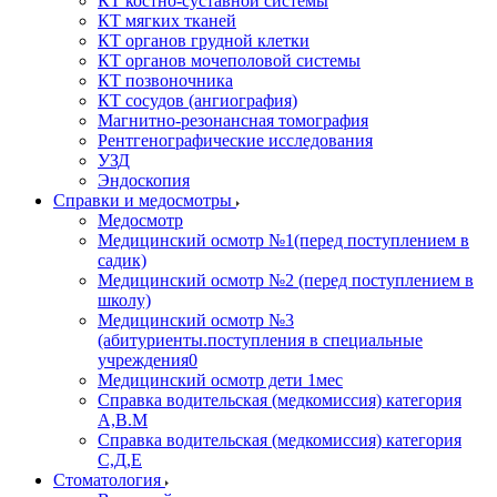
КТ костно-суставной системы
КТ мягких тканей
КТ органов грудной клетки
КТ органов мочеполовой системы
КТ позвоночника
КТ сосудов (ангиография)
Магнитно-резонансная томография
Рентгенографические исследования
УЗД
Эндоскопия
Справки и медосмотры
Медосмотр
Медицинский осмотр №1(перед поступлением в
садик)
Медицинский осмотр №2 (перед поступлением в
школу)
Медицинский осмотр №3
(абитуриенты.поступления в специальные
учреждения0
Медицинский осмотр дети 1мес
Справка водительская (медкомиссия) категория
А,В.М
Справка водительская (медкомиссия) категория
С,Д,Е
Стоматология