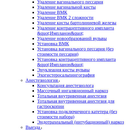
Удаление вагинального пессария
Удаление вагинальной кисты
Удаление ВМК
Удаление ВМК 2 сложности
Удаление кисты бартолиниевой железы
Удаление контрацептивного импланта
&quot;Импланон&quot;
Удаление новообразований вульвы
Установка ВМК
Установка вагинального пессария (без
стоимости пессария)
Установка контрацептивного импланта
&quot;Импланон&quot;
Энуклеация кисты вульвы
Эхогистеросальпингография
Анестезиология
Консультация анестезиолога
Массочный ингаляционный наркоз
Тотальная внутривенная анестезия
Тотальная внутривенная анестезия для
гастроскопии
Установка подключичного катетера (без
стоимости набора)
Эндотрахеальный (интубационный) наркоз
Выезда