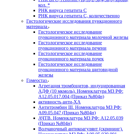
кол. *
РНК вируса гепатита C
РНК вируса гепатита C, количественно
Гистологические исследования пункционного
материала
Гистологическое исследование
пункционного материала молочной железы
Гистологическое исследование
пункционного материала печени
Гистологическое исследование
пункционного материала почек
Гистологическое исследование
пункционного материала щитовидной
железы
Гомеостаз
Агрегация тромбоцитов, индуцированная
АДФ (10 мкмоль). Номенклатура МЗ РФ:
A12.05.017.004 (Приказ №804н)
активность анти-ХА
Антитромбин III. Номенклатура МЗ РФ:
A09.05.047 (Приказ №804н)
АЧТВ. Номенклатура МЗ РФ: A12.05.039
(Приказ №804н)
Волчаночный антикоагулянт (скрининг).