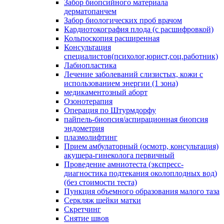
Забор биопсийного материала
дерматопанчем
Забор биологических проб врачом
Кардиотокография плода (с расшифровкой)
Кольпоскопия расширенная
Консультация
специалистов(психолог,юрист,соц.работник)
Лабиопластика
Лечение заболеваний слизистых, кожи с
использованием энергии (1 зона)
медикаментозный аборт
Озонотерапия
Операция по Штурмдорфу
пайпель-биопсия/аспирационная биопсия
эндометрия
плазмолифтинг
Прием амбулаторный (осмотр, консультация)
акушера-гинеколога первичный
Проведение амниотеста (экспресс-
диагностика подтекания околоплодных вод)
(без стоимости теста)
Пункция объемного образования малого таза
Серкляж шейки матки
Скретчинг
Снятие швов