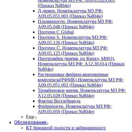
Номенклатура МЗ РФ: A09.05.029.001
(Приказ №804н)
Д-димер. Номенклатура МЗ РФ:
A09.05.051.001 (Приказ №804н)
Плазминоген. Номенклатура МЗ РФ:
A09.05.048 (Приказ №804н)
Протеин C Global
Протеин S. Номенклатура МЗ РФ:
A09.05.126 (Приказ №804н)
Протеин С. Номенклатура МЗ РФ:
A09.05.125 (Приказ №804н)
Протромбин (время, по Квику, МНО).
Номенклатура МЗ РФ: A12.30.014 (Приказ
№804н)
Растворимые фибрин-мономерные
комплексы(РФМК) Номенклатура МЗ РФ:
A09.05.051.002 (Приказ №804н)
Тромбиновое время. Номенклатура МЗ РФ:
A12.05.028 (Приказ №804н)
Фактор Виллебранда
Фибриноген. Номенклатура МЗ РФ:
A09.05.050 (Приказ №804н)
Еще
Обследования
КТ брюшной полости и забрюшинного