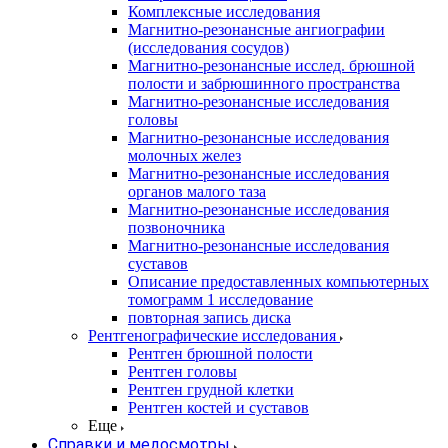
Комплексные исследования
Магнитно-резонансные ангиографии
(исследования сосудов)
Магнитно-резонансные исслед. брюшной
полости и забрюшинного пространства
Магнитно-резонансные исследования
головы
Магнитно-резонансные исследования
молочных желез
Магнитно-резонансные исследования
органов малого таза
Магнитно-резонансные исследования
позвоночника
Магнитно-резонансные исследования
суставов
Описание предоставленных компьютерных
томограмм 1 исследование
повторная запись диска
Рентгенографические исследования
Рентген брюшной полости
Рентген головы
Рентген грудной клетки
Рентген костей и суставов
Еще
Справки и медосмотры