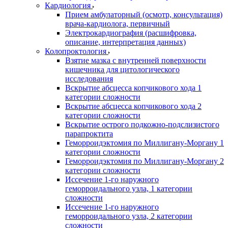
Кардиология
Прием амбулаторный (осмотр, консультация)
врача-кардиолога, первичный
Электрокардиография (расшифровка,
описание, интерпретация данных)
Колопроктология
Взятие мазка с внутренней поверхности
кишечника для цитологического
исследования
Вскрытие абсцесса копчикового хода 1
категории сложности
Вскрытие абсцесса копчикового хода 2
категории сложности
Вскрытие острого подкожно-подслизистого
парапроктита
Геморроидэктомия по Миллигану-Моргану 1
категории сложности
Геморроидэктомия по Миллигану-Моргану 2
категории сложности
Иссечение 1-го наружного
геморроидального узла, 1 категории
сложности
Иссечение 1-го наружного
геморроидального узла, 2 категории
сложности