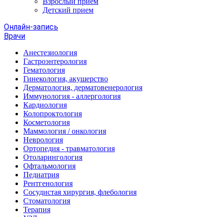
Взрослый прием
Детский прием
Онлайн-запись
Врачи
Анестезиология
Гастроэнтерология
Гематология
Гинекология, акушерство
Дерматология, дерматовенерология
Иммунология - аллергология
Кардиология
Колопроктология
Косметология
Маммология / онкология
Неврология
Ортопедия - травматология
Отоларингология
Офтальмология
Педиатрия
Рентгенология
Сосудистая хирургия, флебология
Стоматология
Терапия