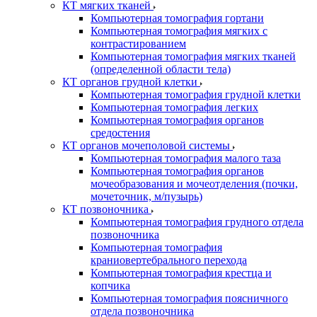
КТ мягких тканей
Компьютерная томография гортани
Компьютерная томография мягких с
контрастированием
Компьютерная томография мягких тканей
(определенной области тела)
КТ органов грудной клетки
Компьютерная томография грудной клетки
Компьютерная томография легких
Компьютерная томография органов
средостения
КТ органов мочеполовой системы
Компьютерная томография малого таза
Компьютерная томография органов
мочеобразования и мочеотделения (почки,
мочеточник, м/пузырь)
КТ позвоночника
Компьютерная томография грудного отдела
позвоночника
Компьютерная томография
краниовертебрального перехода
Компьютерная томография крестца и
копчика
Компьютерная томография поясничного
отдела позвоночника