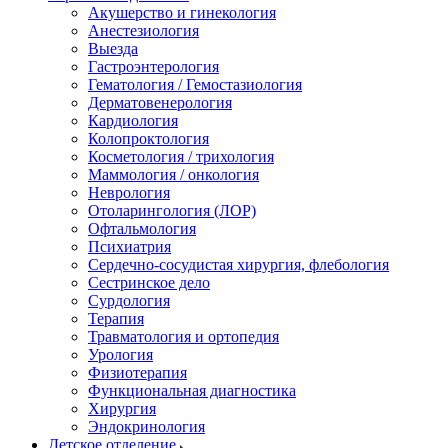
Акушерство и гинекология
Анестезиология
Выезда
Гастроэнтерология
Гематология / Гемостазиология
Дерматовенерология
Кардиология
Колопроктология
Косметология / трихология
Маммология / онкология
Неврология
Отоларингология (ЛОР)
Офтальмология
Психиатрия
Сердечно-сосудистая хирургия, флебология
Сестринское дело
Сурдология
Терапия
Травматология и ортопедия
Урология
Физиотерапия
Функциональная диагностика
Хирургия
Эндокринология
Детское отделение