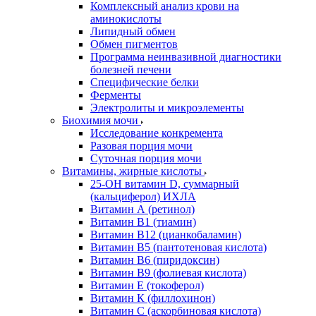
Комплексный анализ крови на
аминокислоты
Липидный обмен
Обмен пигментов
Программа неинвазивной диагностики
болезней печени
Специфические белки
Ферменты
Электролиты и микроэлементы
Биохимия мочи
Исследование конкремента
Разовая порция мочи
Суточная порция мочи
Витамины, жирные кислоты
25-OH витамин D, суммарный
(кальциферол) ИХЛА
Витамин А (ретинол)
Витамин В1 (тиамин)
Витамин В12 (цианкобаламин)
Витамин В5 (пантотеновая кислота)
Витамин В6 (пиридоксин)
Витамин В9 (фолиевая кислота)
Витамин Е (токоферол)
Витамин К (филлохинон)
Витамин С (аскорбиновая кислота)