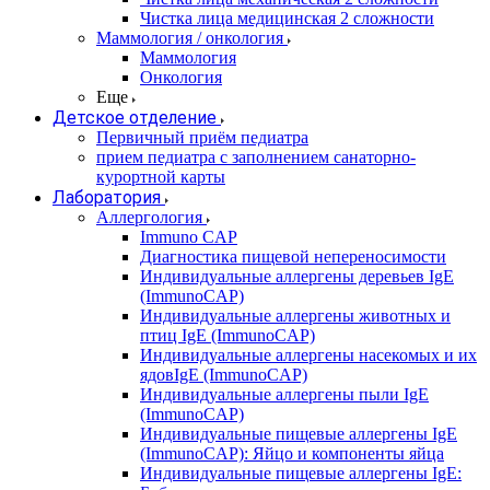
Чистка лица медицинская 2 сложности
Маммология / онкология
Маммология
Онкология
Еще
Детское отделение
Первичный приём педиатра
прием педиатра с заполнением санаторно-
курортной карты
Лаборатория
Аллергология
Immuno CAP
Диагностика пищевой непереносимости
Индивидуальные аллергены деревьев IgE
(ImmunoCAP)
Индивидуальные аллергены животных и
птиц IgE (ImmunoCAP)
Индивидуальные аллергены насекомых и их
ядовIgE (ImmunoCAP)
Индивидуальные аллергены пыли IgE
(ImmunoCAP)
Индивидуальные пищевые аллергены IgE
(ImmunoCAP): Яйцо и компоненты яйца
Индивидуальные пищевые аллергены IgE: