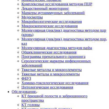
Комплексные исследования методом ПЦР
Лекарственный мониторинг
Маркеры аутоиммунных заболеваний
Медосмотры
Микробиологические исследования
Микроскопические исследования
Молекулярная (днк/рнк) диагностика методом пцр
(кровь)
Молекулярная (днк/рнк) диагностика методом пцр,
кал
Молекулярная диагностика методом nasba
Общеклинические исследования
Программы пренатального скрининга
Серологические маркеры инфекционных
заболеваний
Тяжелые металлы и микроэлементы
Тяжелые металы и микроэлементы
ФБУЗ
Химико-токсилогические исследования
Цитологические исследования
Обследования
КТ брюшной полости и забрюшинного
пространства
КТ головы