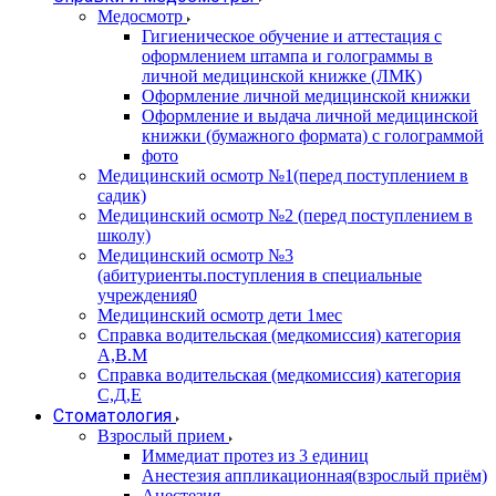
Медосмотр
Гигиеническое обучение и аттестация с
оформлением штампа и голограммы в
личной медицинской книжке (ЛМК)
Оформление личной медицинской книжки
Оформление и выдача личной медицинской
книжки (бумажного формата) с голограммой
фото
Медицинский осмотр №1(перед поступлением в
садик)
Медицинский осмотр №2 (перед поступлением в
школу)
Медицинский осмотр №3
(абитуриенты.поступления в специальные
учреждения0
Медицинский осмотр дети 1мес
Справка водительская (медкомиссия) категория
А,В.М
Справка водительская (медкомиссия) категория
С,Д,Е
Стоматология
Взрослый прием
Иммедиат протез из 3 единиц
Анестезия аппликационная(взрослый приём)
Анестезия