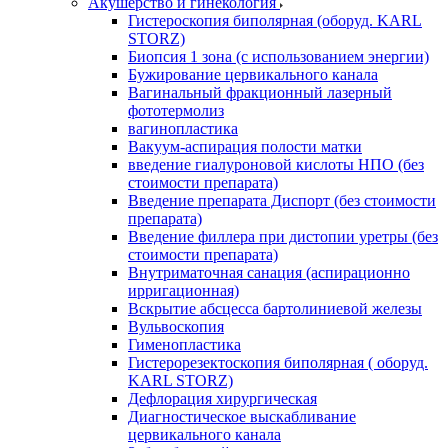
Акушерство и гинекология
Гистероскопия биполярная (оборуд. KARL
STORZ)
Биопсия 1 зона (с использованием энергии)
Бужирование цервикального канала
Вагинальный фракционный лазерный
фототермолиз
вагинопластика
Вакуум-аспирация полости матки
введение гиалуроновой кислоты НПО (без
стоимости препарата)
Введение препарата Диспорт (без стоимости
препарата)
Введение филлера при дистопии уретры (без
стоимости препарата)
Внутриматочная санация (аспирационно
ирригационная)
Вскрытие абсцесса бартолиниевой железы
Вульвоскопия
Гименопластика
Гистерорезектоскопия биполярная ( оборуд.
KARL STORZ)
Дефлорация хирургическая
Диагностическое выскабливание
цервикального канала