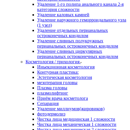
Удаление 1-го полипа анального канала 2-я
категория сложности
Удаление каловых камней
Удаление наружного геморроидального узла
(1 узел)
Удаление отдельных перианальных
остроконечных кондилом
Удаление сливных полукружных
перианальных остроконечных кондилом
Удаление сливных циркулярных
перианальных остроконечных кондилом
Косметология / трихология
Иньекционная косметология
Контурная пластика:
Эстетическая косметология
мезотерапия головы
Плазма головы
плазмолифтинг
Приём врача косметолога
Сепарация
Удаление миллиумов(жировиков)
фотодермолиз
Чистка лица медицинская 1 сложности
Чистка лица механическая 1 сложности
Чистка лица механическая 2 сложности