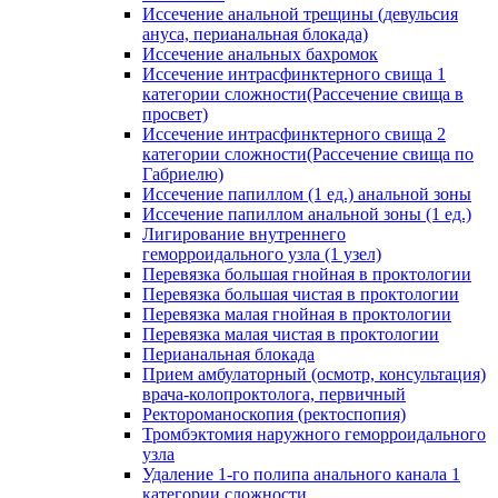
Иссечение анальной трещины (девульсия
ануса, перианальная блокада)
Иссечение анальных бахромок
Иссечение интрасфинктерного свища 1
категории сложности(Рассечение свища в
просвет)
Иссечение интрасфинктерного свища 2
категории сложности(Рассечение свища по
Габриелю)
Иссечение папиллом (1 ед.) анальной зоны
Иссечение папиллом анальной зоны (1 ед.)
Лигирование внутреннего
геморроидального узла (1 узел)
Перевязка большая гнойная в проктологии
Перевязка большая чистая в проктологии
Перевязка малая гнойная в проктологии
Перевязка малая чистая в проктологии
Перианальная блокада
Прием амбулаторный (осмотр, консультация)
врача-колопроктолога, первичный
Ректороманоскопия (ректоспопия)
Тромбэктомия наружного геморроидального
узла
Удаление 1-го полипа анального канала 1
категории сложности