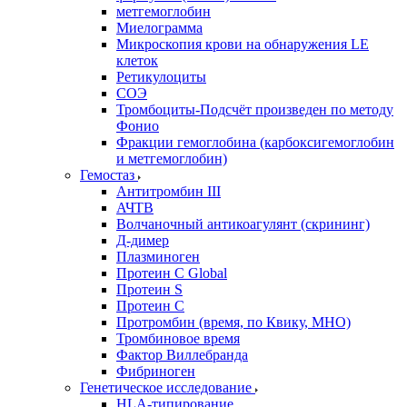
метгемоглобин
Миелограмма
Микроскопия крови на обнаружения LE
клеток
Ретикулоциты
СОЭ
Тромбоциты-Подсчёт произведен по методу
Фонио
Фракции гемоглобина (карбоксигемоглобин
и метгемоглобин)
Гемостаз
Антитромбин III
АЧТВ
Волчаночный антикоагулянт (скрининг)
Д-димер
Плазминоген
Протеин C Global
Протеин S
Протеин С
Протромбин (время, по Квику, МНО)
Тромбиновое время
Фактор Виллебранда
Фибриноген
Генетическое исследование
HLA-типирование