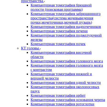
пространства
Компьютерная томография брюшной
полости (поисковая программа)
Компьютерная томография забрюшинного
пространства(система мочевыведения
почки,мочеточники,мочевой пузырь)
Компьютерная томография надпочечников
Компьютерная томография печени
Компьютерная томография поджелудочной
железы
Компьютерная томография почек
КТ головы
Компьютерная томография височной
области
Компьютерная томография головного мозга
Компьютерная томография головного мозга
с контрастом
Компьютерная томография нижней и
верхней челюсти
Компьютерная томография одной челюсти
Компьютерная томография околоносовых
пазух
Компьютерная томография орбит
Компьютерная томография основания черепа
Компьютерная томография ротоглотки