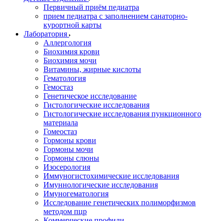
Первичный приём педиатра
прием педиатра с заполнением санаторно-
курортной карты
Лаборатория
Аллергология
Биохимия крови
Биохимия мочи
Витамины, жирные кислоты
Гематология
Гемостаз
Генетическое исследование
Гистологические исследования
Гистологические исследования пункционного
материала
Гомеостаз
Гормоны крови
Гормоны мочи
Гормоны слюны
Изосерология
Иммуногистохимические исследования
Имуннологические исследования
Имуногематология
Исследование генетических полиморфизмов
методом пцр
Коммерческие профили