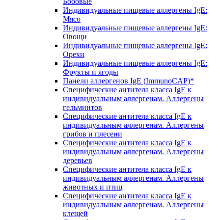
Бобовые
Индивидуальные пищевые аллергены IgE:
Мясо
Индивидуальные пищевые аллергены IgE:
Овощи
Индивидуальные пищевые аллергены IgE:
Орехи
Индивидуальные пищевые аллергены IgE:
Фрукты и ягоды
Панели аллергенов IgE (ImmunoCAP)*
Специфические антитела класса IgE к
индивидуальным аллергенам. Аллергены
гельминтов
Специфические антитела класса IgE к
индивидуальным аллергенам. Аллергены
грибов и плесени
Специфические антитела класса IgE к
индивидуальным аллергенам. Аллергены
деревьев
Специфические антитела класса IgE к
индивидуальным аллергенам. Аллергены
животных и птиц
Специфические антитела класса IgE к
индивидуальным аллергенам. Аллергены
клещей