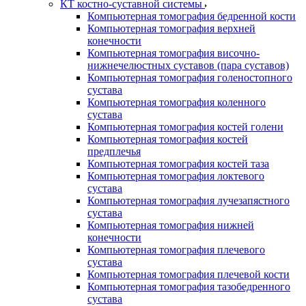
КТ костно-суставной системы
Компьютерная томография бедренной кости
Компьютерная томография верхней
конечности
Компьютерная томография височно-
нижнечелюстных суставов (пара суставов)
Компьютерная томография голеностопного
сустава
Компьютерная томография коленного
сустава
Компьютерная томография костей голени
Компьютерная томография костей
предплечья
Компьютерная томография костей таза
Компьютерная томография локтевого
сустава
Компьютерная томография лучезапястного
сустава
Компьютерная томография нижней
конечности
Компьютерная томография плечевого
сустава
Компьютерная томография плечевой кости
Компьютерная томография тазобедренного
сустава