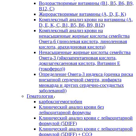
Водорастворимые витамины (B1, B5, B6, В9,
В12, С)
Жирорастворимые витамины (A, D, E, K)
Комплексный анализ крови на витамины (A,
D, E, K, C, B1, B5, B6, В9, B12)
Комплексный анализ крови на
ненасыщенные жирные кислоты семейства
Омега-6 (линолевая кислота, линоленовая
кислота, арахидоновая кислота)
Ненасыщенные жирные кислоты семейства
Омега-3 (эйкозапентаеновая кислота,
докозагексаеновая кислота, Витамин E
(токоферол))
Определение Омега-3 индекса (оценка риска
внезапной сердечной смерти, инфаркта
миокарда и других сердечно-сосудистых
заболеваний)
Гематология
карбоксигемоглобин
Клинический анализ крови без
лейкоцитарной формулы
Клинический анализ крови с лейкоцитарной
формулой (5DIFF)
Клинический анализ крови с лейкоцитарной
формулой (5DIFF) + СОЭ