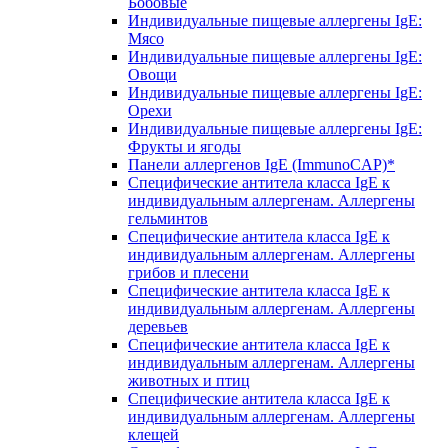
Бобовые
Индивидуальные пищевые аллергены IgE:
Мясо
Индивидуальные пищевые аллергены IgE:
Овощи
Индивидуальные пищевые аллергены IgE:
Орехи
Индивидуальные пищевые аллергены IgE:
Фрукты и ягоды
Панели аллергенов IgE (ImmunoCAP)*
Специфические антитела класса IgE к
индивидуальным аллергенам. Аллергены
гельминтов
Специфические антитела класса IgE к
индивидуальным аллергенам. Аллергены
грибов и плесени
Специфические антитела класса IgE к
индивидуальным аллергенам. Аллергены
деревьев
Специфические антитела класса IgE к
индивидуальным аллергенам. Аллергены
животных и птиц
Специфические антитела класса IgE к
индивидуальным аллергенам. Аллергены
клещей