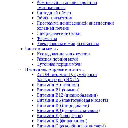
Комплексный анализ крови на
аминокислоты
Липидный обмен
Обмен пигментов
Программа неинвазивной диагностики
болезней печени
Специфические белки
Ферменты
Электролиты и микроэлементы
Биохимия мочи
Исследование конкремента
Разовая порция мочи
Суточная порция мочи
Витамины, жирные кислоты
25-OH витамин D, суммарный
(кальциферол) ИХЛА
Витамин А (ретинол)
Витамин В1 (тиамин)
Витамин В12 (цианкобаламин)
Витамин В5 (пантотеновая кислота)
Витамин В6 (пиридоксин)
Витамин В9 (фолиевая кислота)
Витамин Е (токоферол)
Витамин К (филлохинон)
Витамин С (аскорбиновая кислота)