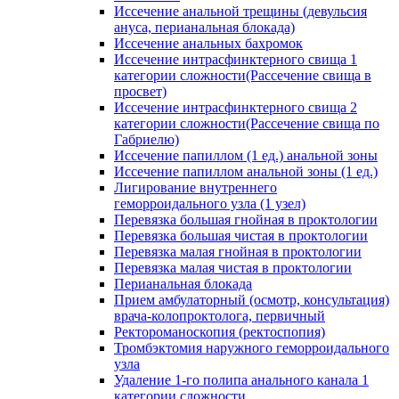
Иссечение анальной трещины (девульсия
ануса, перианальная блокада)
Иссечение анальных бахромок
Иссечение интрасфинктерного свища 1
категории сложности(Рассечение свища в
просвет)
Иссечение интрасфинктерного свища 2
категории сложности(Рассечение свища по
Габриелю)
Иссечение папиллом (1 ед.) анальной зоны
Иссечение папиллом анальной зоны (1 ед.)
Лигирование внутреннего
геморроидального узла (1 узел)
Перевязка большая гнойная в проктологии
Перевязка большая чистая в проктологии
Перевязка малая гнойная в проктологии
Перевязка малая чистая в проктологии
Перианальная блокада
Прием амбулаторный (осмотр, консультация)
врача-колопроктолога, первичный
Ректороманоскопия (ректоспопия)
Тромбэктомия наружного геморроидального
узла
Удаление 1-го полипа анального канала 1
категории сложности