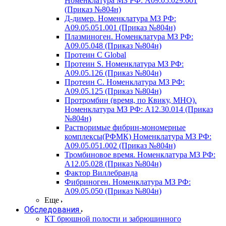
Номенклатура МЗ РФ: A09.05.029.001
(Приказ №804н)
Д-димер. Номенклатура МЗ РФ:
A09.05.051.001 (Приказ №804н)
Плазминоген. Номенклатура МЗ РФ:
A09.05.048 (Приказ №804н)
Протеин C Global
Протеин S. Номенклатура МЗ РФ:
A09.05.126 (Приказ №804н)
Протеин С. Номенклатура МЗ РФ:
A09.05.125 (Приказ №804н)
Протромбин (время, по Квику, МНО).
Номенклатура МЗ РФ: A12.30.014 (Приказ
№804н)
Растворимые фибрин-мономерные
комплексы(РФМК) Номенклатура МЗ РФ:
A09.05.051.002 (Приказ №804н)
Тромбиновое время. Номенклатура МЗ РФ:
A12.05.028 (Приказ №804н)
Фактор Виллебранда
Фибриноген. Номенклатура МЗ РФ:
A09.05.050 (Приказ №804н)
Еще
Обследования
КТ брюшной полости и забрюшинного