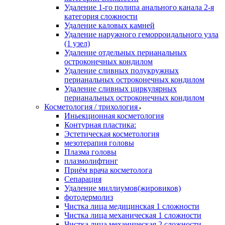
Удаление 1-го полипа анального канала 2-я
категория сложности
Удаление каловых камней
Удаление наружного геморроидального узла
(1 узел)
Удаление отдельных перианальных
остроконечных кондилом
Удаление сливных полукружных
перианальных остроконечных кондилом
Удаление сливных циркулярных
перианальных остроконечных кондилом
Косметология / трихология
Иньекционная косметология
Контурная пластика:
Эстетическая косметология
мезотерапия головы
Плазма головы
плазмолифтинг
Приём врача косметолога
Сепарация
Удаление миллиумов(жировиков)
фотодермолиз
Чистка лица медицинская 1 сложности
Чистка лица механическая 1 сложности
Чистка лица механическая 2 сложности