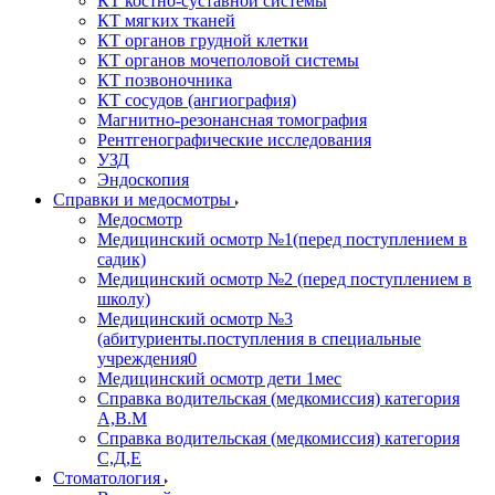
КТ костно-суставной системы
КТ мягких тканей
КТ органов грудной клетки
КТ органов мочеполовой системы
КТ позвоночника
КТ сосудов (ангиография)
Магнитно-резонансная томография
Рентгенографические исследования
УЗД
Эндоскопия
Справки и медосмотры
Медосмотр
Медицинский осмотр №1(перед поступлением в
садик)
Медицинский осмотр №2 (перед поступлением в
школу)
Медицинский осмотр №3
(абитуриенты.поступления в специальные
учреждения0
Медицинский осмотр дети 1мес
Справка водительская (медкомиссия) категория
А,В.М
Справка водительская (медкомиссия) категория
С,Д,Е
Стоматология