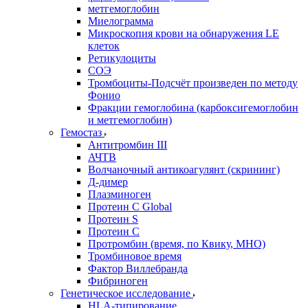
метгемоглобин
Миелограмма
Микроскопия крови на обнаружения LE
клеток
Ретикулоциты
СОЭ
Тромбоциты-Подсчёт произведен по методу
Фонио
Фракции гемоглобина (карбоксигемоглобин
и метгемоглобин)
Гемостаз
Антитромбин III
АЧТВ
Волчаночный антикоагулянт (скрининг)
Д-димер
Плазминоген
Протеин C Global
Протеин S
Протеин С
Протромбин (время, по Квику, МНО)
Тромбиновое время
Фактор Виллебранда
Фибриноген
Генетическое исследование
HLA-типирование