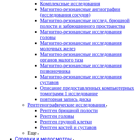
Комплексные исследования
Магнитно-резонансные ангиографии
(исследования сосудов)
Магнитно-резонансные исслед. брюшной
полости и забрюшинного пространства
Магнитно-резонансные исследования
головы
Магнитно-резонансные исследования
молочных желез
Магнитно-резонансные исследования
органов малого таза
Магнитно-резонансные исследования
позвоночника
Магнитно-резонансные исследования
суставов
Описание предоставленных компьютерных
томограмм 1 исследование
повторная запись диска
Рентгенографические исследования
Рентген брюшной полости
Рентген головы
Рентген грудной клетки
Рентген костей и суставов
Еще
Справки и медосмотры