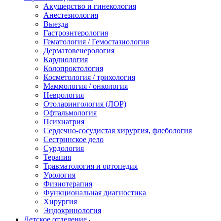
Акушерство и гинекология
Анестезиология
Выезда
Гастроэнтерология
Гематология / Гемостазиология
Дерматовенерология
Кардиология
Колопроктология
Косметология / трихология
Маммология / онкология
Неврология
Отоларингология (ЛОР)
Офтальмология
Психиатрия
Сердечно-сосудистая хирургия, флебология
Сестринское дело
Сурдология
Терапия
Травматология и ортопедия
Урология
Физиотерапия
Функциональная диагностика
Хирургия
Эндокринология
Детское отделение