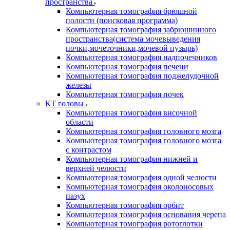
пространства
Компьютерная томография брюшной
полости (поисковая программа)
Компьютерная томография забрюшинного
пространства(система мочевыведения
почки,мочеточники,мочевой пузырь)
Компьютерная томография надпочечников
Компьютерная томография печени
Компьютерная томография поджелудочной
железы
Компьютерная томография почек
КТ головы
Компьютерная томография височной
области
Компьютерная томография головного мозга
Компьютерная томография головного мозга
с контрастом
Компьютерная томография нижней и
верхней челюсти
Компьютерная томография одной челюсти
Компьютерная томография околоносовых
пазух
Компьютерная томография орбит
Компьютерная томография основания черепа
Компьютерная томография ротоглотки