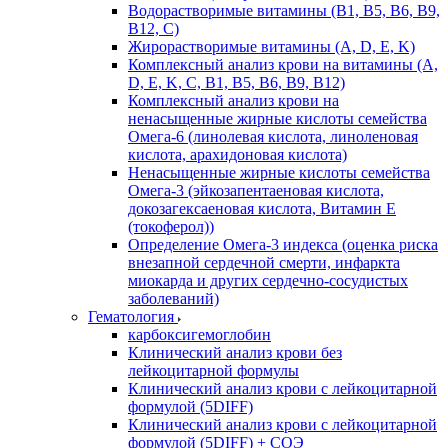
Водорастворимые витамины (B1, B5, B6, В9,
В12, С)
Жирорастворимые витамины (A, D, E, K)
Комплексный анализ крови на витамины (A,
D, E, K, C, B1, B5, B6, В9, B12)
Комплексный анализ крови на
ненасыщенные жирные кислоты семейства
Омега-6 (линолевая кислота, линоленовая
кислота, арахидоновая кислота)
Ненасыщенные жирные кислоты семейства
Омега-3 (эйкозапентаеновая кислота,
докозагексаеновая кислота, Витамин E
(токоферол))
Определение Омега-3 индекса (оценка риска
внезапной сердечной смерти, инфаркта
миокарда и других сердечно-сосудистых
заболеваний)
Гематология
карбоксигемоглобин
Клинический анализ крови без
лейкоцитарной формулы
Клинический анализ крови с лейкоцитарной
формулой (5DIFF)
Клинический анализ крови с лейкоцитарной
формулой (5DIFF) + СОЭ