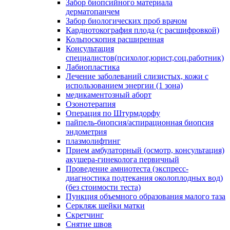
Забор биопсийного материала
дерматопанчем
Забор биологических проб врачом
Кардиотокография плода (с расшифровкой)
Кольпоскопия расширенная
Консультация
специалистов(психолог,юрист,соц.работник)
Лабиопластика
Лечение заболеваний слизистых, кожи с
использованием энергии (1 зона)
медикаментозный аборт
Озонотерапия
Операция по Штурмдорфу
пайпель-биопсия/аспирационная биопсия
эндометрия
плазмолифтинг
Прием амбулаторный (осмотр, консультация)
акушера-гинеколога первичный
Проведение амниотеста (экспресс-
диагностика подтекания околоплодных вод)
(без стоимости теста)
Пункция объемного образования малого таза
Серкляж шейки матки
Скретчинг
Снятие швов