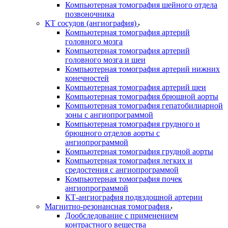
Компьютерная томография шейного отдела
позвоночника
КТ сосудов (ангиография)
Компьютерная томография артерий
головного мозга
Компьютерная томография артерий
головного мозга и шеи
Компьютерная томография артерий нижних
конечностей
Компьютерная томография артерий шеи
Компьютерная томография брюшной аорты
Компьютерная томография гепатобилиарной
зоны с ангиопрограммой
Компьютерная томография грудного и
брюшного отделов аорты с
ангиопрограммой
Компьютерная томография грудной аорты
Компьютерная томография легких и
средостения с ангиопрограммой
Компьютерная томография почек
ангиопрограммой
КТ-ангиография подвздошной артерии
Магнитно-резонансная томография
Дообследование с применением
контрастного вещества