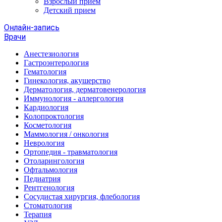
Взрослый прием
Детский прием
Онлайн-запись
Врачи
Анестезиология
Гастроэнтерология
Гематология
Гинекология, акушерство
Дерматология, дерматовенерология
Иммунология - аллергология
Кардиология
Колопроктология
Косметология
Маммология / онкология
Неврология
Ортопедия - травматология
Отоларингология
Офтальмология
Педиатрия
Рентгенология
Сосудистая хирургия, флебология
Стоматология
Терапия