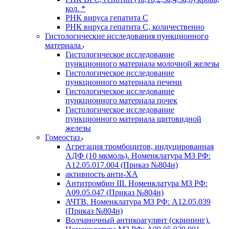
кол. *
РНК вируса гепатита C
РНК вируса гепатита C, количественно
Гистологические исследования пункционного
материала
Гистологическое исследование
пункционного материала молочной железы
Гистологическое исследование
пункционного материала печени
Гистологическое исследование
пункционного материала почек
Гистологическое исследование
пункционного материала щитовидной
железы
Гомеостаз
Агрегация тромбоцитов, индуцированная
АДФ (10 мкмоль). Номенклатура МЗ РФ:
A12.05.017.004 (Приказ №804н)
активность анти-ХА
Антитромбин III. Номенклатура МЗ РФ:
A09.05.047 (Приказ №804н)
АЧТВ. Номенклатура МЗ РФ: A12.05.039
(Приказ №804н)
Волчаночный антикоагулянт (скрининг).