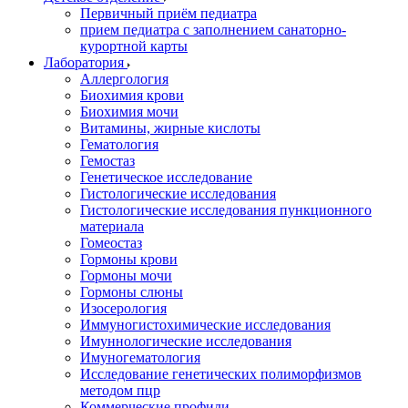
Первичный приём педиатра
прием педиатра с заполнением санаторно-
курортной карты
Лаборатория
Аллергология
Биохимия крови
Биохимия мочи
Витамины, жирные кислоты
Гематология
Гемостаз
Генетическое исследование
Гистологические исследования
Гистологические исследования пункционного
материала
Гомеостаз
Гормоны крови
Гормоны мочи
Гормоны слюны
Изосерология
Иммуногистохимические исследования
Имуннологические исследования
Имуногематология
Исследование генетических полиморфизмов
методом пцр
Коммерческие профили