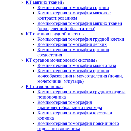
КТ мягких тканей
Компьютерная томография гортани
Компьютерная томография мягких с
контрастированием
Компьютерная томография мягких тканей
(определенной области тела)
КТ органов грудной клетки
Компьютерная томография грудной клетки
Компьютерная томография легких
Компьютерная томография органов
средостения
КТ органов мочеполовой системы
Компьютерная томография малого таза
Компьютерная томография органов
мочеобразования и мочеотделения (почки,
мочеточник, м/пузырь)
КТ позвоночника
Компьютерная томография грудного отдела
позвоночника
Компьютерная томография
краниовертебрального перехода
Компьютерная томография крестца и
копчика
Компьютерная томография поясничного
отдела позвоночника