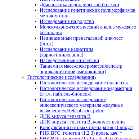
Диагностика периодической болезни
Исследование генетических полиморфизмов
методом пцр
Исследование на родство
Молекулярно-генетический анализ мужского
бесплодия
Неинвазивный пренатальный днк-тест
(нипт)
Исследование кариотипа
(кариотипирование)
Наследственные эпилепсии
Тандемная масс-спектрометрия(спектр
ацилкарнитинов,аминокислот)
Гистологические исследования
Гистологическое исследование плаценты
Гистологическое исследование эндометрия
(в т.ч. пайпель-биопсия)
Гистологическое исследование
эндоскопического материала желудка с
выявлением Helicobacter pylori
ДНК вируса гепатита B
ДНК вируса гепатита B, количественно
Консультация готовых препаратов (1 локус)
РНК ВГC, генотип (1,2,3) кровь, кач. *
РНК ВГC, генотип (1a,1b,2,3a,4,5a,6) кровь,