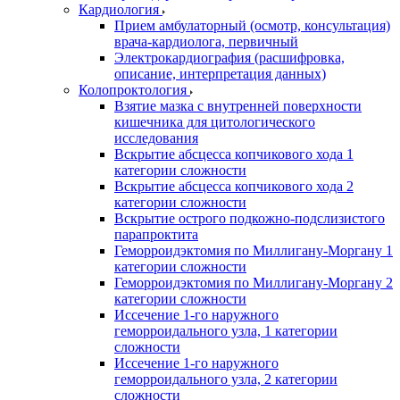
Кардиология
Прием амбулаторный (осмотр, консультация)
врача-кардиолога, первичный
Электрокардиография (расшифровка,
описание, интерпретация данных)
Колопроктология
Взятие мазка с внутренней поверхности
кишечника для цитологического
исследования
Вскрытие абсцесса копчикового хода 1
категории сложности
Вскрытие абсцесса копчикового хода 2
категории сложности
Вскрытие острого подкожно-подслизистого
парапроктита
Геморроидэктомия по Миллигану-Моргану 1
категории сложности
Геморроидэктомия по Миллигану-Моргану 2
категории сложности
Иссечение 1-го наружного
геморроидального узла, 1 категории
сложности
Иссечение 1-го наружного
геморроидального узла, 2 категории
сложности