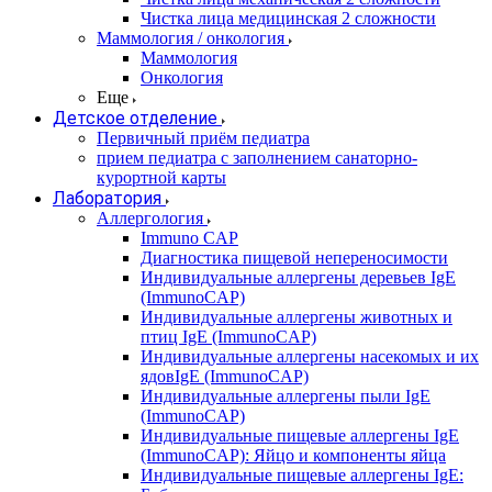
Чистка лица медицинская 2 сложности
Маммология / онкология
Маммология
Онкология
Еще
Детское отделение
Первичный приём педиатра
прием педиатра с заполнением санаторно-
курортной карты
Лаборатория
Аллергология
Immuno CAP
Диагностика пищевой непереносимости
Индивидуальные аллергены деревьев IgE
(ImmunoCAP)
Индивидуальные аллергены животных и
птиц IgE (ImmunoCAP)
Индивидуальные аллергены насекомых и их
ядовIgE (ImmunoCAP)
Индивидуальные аллергены пыли IgE
(ImmunoCAP)
Индивидуальные пищевые аллергены IgE
(ImmunoCAP): Яйцо и компоненты яйца
Индивидуальные пищевые аллергены IgE: