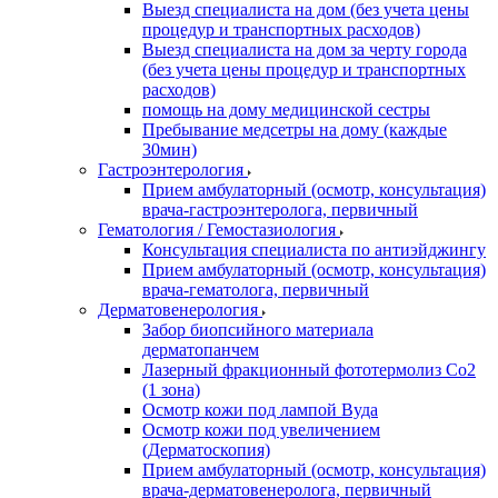
Выезд специалиста на дом (без учета цены
процедур и транспортных расходов)
Выезд специалиста на дом за черту города
(без учета цены процедур и транспортных
расходов)
помощь на дому медицинской сестры
Пребывание медсетры на дому (каждые
30мин)
Гастроэнтерология
Прием амбулаторный (осмотр, консультация)
врача-гастроэнтеролога, первичный
Гематология / Гемостазиология
Консультация специалиста по антиэйджингу
Прием амбулаторный (осмотр, консультация)
врача-гематолога, первичный
Дерматовенерология
Забор биопсийного материала
дерматопанчем
Лазерный фракционный фототермолиз Со2
(1 зона)
Осмотр кожи под лампой Вуда
Осмотр кожи под увеличением
(Дерматоскопия)
Прием амбулаторный (осмотр, консультация)
врача-дерматовенеролога, первичный