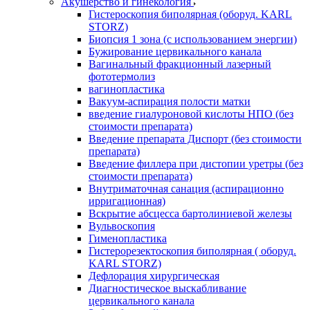
Акушерство и гинекология
Гистероскопия биполярная (оборуд. KARL
STORZ)
Биопсия 1 зона (с использованием энергии)
Бужирование цервикального канала
Вагинальный фракционный лазерный
фототермолиз
вагинопластика
Вакуум-аспирация полости матки
введение гиалуроновой кислоты НПО (без
стоимости препарата)
Введение препарата Диспорт (без стоимости
препарата)
Введение филлера при дистопии уретры (без
стоимости препарата)
Внутриматочная санация (аспирационно
ирригационная)
Вскрытие абсцесса бартолиниевой железы
Вульвоскопия
Гименопластика
Гистерорезектоскопия биполярная ( оборуд.
KARL STORZ)
Дефлорация хирургическая
Диагностическое выскабливание
цервикального канала