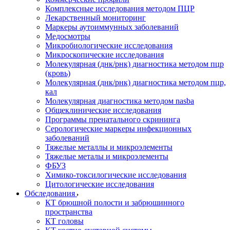
Комплексные исследования методом ПЦР
Лекарственный мониторинг
Маркеры аутоиммунных заболеваний
Медосмотры
Микробиологические исследования
Микроскопические исследования
Молекулярная (днк/рнк) диагностика методом пцр
(кровь)
Молекулярная (днк/рнк) диагностика методом пцр,
кал
Молекулярная диагностика методом nasba
Общеклинические исследования
Программы пренатального скрининга
Серологические маркеры инфекционных
заболеваний
Тяжелые металлы и микроэлементы
Тяжелые металы и микроэлементы
ФБУЗ
Химико-токсилогические исследования
Цитологические исследования
Обследования
КТ брюшной полости и забрюшинного
пространства
КТ головы