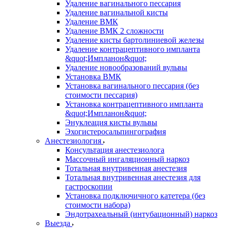
Удаление вагинального пессария
Удаление вагинальной кисты
Удаление ВМК
Удаление ВМК 2 сложности
Удаление кисты бартолиниевой железы
Удаление контрацептивного импланта
&quot;Импланон&quot;
Удаление новообразований вульвы
Установка ВМК
Установка вагинального пессария (без
стоимости пессария)
Установка контрацептивного импланта
&quot;Импланон&quot;
Энуклеация кисты вульвы
Эхогистеросальпингография
Анестезиология
Консультация анестезиолога
Массочный ингаляционный наркоз
Тотальная внутривенная анестезия
Тотальная внутривенная анестезия для
гастроскопии
Установка подключичного катетера (без
стоимости набора)
Эндотрахеальный (интубационный) наркоз
Выезда