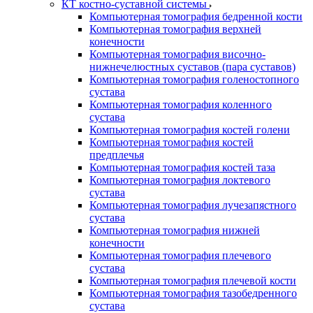
КТ костно-суставной системы
Компьютерная томография бедренной кости
Компьютерная томография верхней
конечности
Компьютерная томография височно-
нижнечелюстных суставов (пара суставов)
Компьютерная томография голеностопного
сустава
Компьютерная томография коленного
сустава
Компьютерная томография костей голени
Компьютерная томография костей
предплечья
Компьютерная томография костей таза
Компьютерная томография локтевого
сустава
Компьютерная томография лучезапястного
сустава
Компьютерная томография нижней
конечности
Компьютерная томография плечевого
сустава
Компьютерная томография плечевой кости
Компьютерная томография тазобедренного
сустава