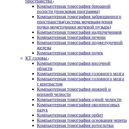
пространства
Компьютерная томография брюшной
полости (поисковая программа)
Компьютерная томография забрюшинного
пространства(система мочевыведения
почки,мочеточники,мочевой пузырь)
Компьютерная томография надпочечников
Компьютерная томография печени
Компьютерная томография поджелудочной
железы
Компьютерная томография почек
КТ головы
Компьютерная томография височной
области
Компьютерная томография головного мозга
Компьютерная томография головного мозга
с контрастом
Компьютерная томография нижней и
верхней челюсти
Компьютерная томография одной челюсти
Компьютерная томография околоносовых
пазух
Компьютерная томография орбит
Компьютерная томография основания черепа
Компьютерная томография ротоглотки