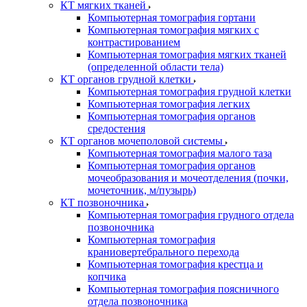
КТ мягких тканей
Компьютерная томография гортани
Компьютерная томография мягких с
контрастированием
Компьютерная томография мягких тканей
(определенной области тела)
КТ органов грудной клетки
Компьютерная томография грудной клетки
Компьютерная томография легких
Компьютерная томография органов
средостения
КТ органов мочеполовой системы
Компьютерная томография малого таза
Компьютерная томография органов
мочеобразования и мочеотделения (почки,
мочеточник, м/пузырь)
КТ позвоночника
Компьютерная томография грудного отдела
позвоночника
Компьютерная томография
краниовертебрального перехода
Компьютерная томография крестца и
копчика
Компьютерная томография поясничного
отдела позвоночника