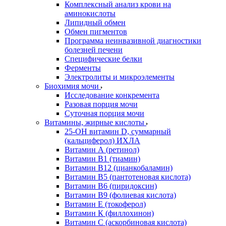
Комплексный анализ крови на
аминокислоты
Липидный обмен
Обмен пигментов
Программа неинвазивной диагностики
болезней печени
Специфические белки
Ферменты
Электролиты и микроэлементы
Биохимия мочи
Исследование конкремента
Разовая порция мочи
Суточная порция мочи
Витамины, жирные кислоты
25-OH витамин D, суммарный
(кальциферол) ИХЛА
Витамин А (ретинол)
Витамин В1 (тиамин)
Витамин В12 (цианкобаламин)
Витамин В5 (пантотеновая кислота)
Витамин В6 (пиридоксин)
Витамин В9 (фолиевая кислота)
Витамин Е (токоферол)
Витамин К (филлохинон)
Витамин С (аскорбиновая кислота)