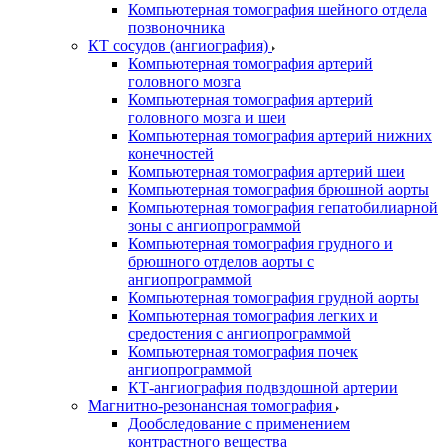
Компьютерная томография шейного отдела
позвоночника
КТ сосудов (ангиография)
Компьютерная томография артерий
головного мозга
Компьютерная томография артерий
головного мозга и шеи
Компьютерная томография артерий нижних
конечностей
Компьютерная томография артерий шеи
Компьютерная томография брюшной аорты
Компьютерная томография гепатобилиарной
зоны с ангиопрограммой
Компьютерная томография грудного и
брюшного отделов аорты с
ангиопрограммой
Компьютерная томография грудной аорты
Компьютерная томография легких и
средостения с ангиопрограммой
Компьютерная томография почек
ангиопрограммой
КТ-ангиография подвздошной артерии
Магнитно-резонансная томография
Дообследование с применением
контрастного вещества