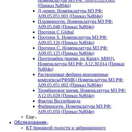
Номенклатура МЗ РФ: A09.05.029.001
(Приказ №804н)
Д-димер. Номенклатура МЗ РФ:
A09.05.051.001 (Приказ №804н)
Плазминоген. Номенклатура МЗ РФ:
A09.05.048 (Приказ №804н)
Протеин C Global
Протеин S. Номенклатура МЗ РФ:
A09.05.126 (Приказ №804н)
Протеин С. Номенклатура МЗ РФ:
A09.05.125 (Приказ №804н)
Протромбин (время, по Квику, МНО).
Номенклатура МЗ РФ: A12.30.014 (Приказ
№804н)
Растворимые фибрин-мономерные
комплексы(РФМК) Номенклатура МЗ РФ:
A09.05.051.002 (Приказ №804н)
Тромбиновое время. Номенклатура МЗ РФ:
A12.05.028 (Приказ №804н)
Фактор Виллебранда
Фибриноген. Номенклатура МЗ РФ:
A09.05.050 (Приказ №804н)
Еще
Обследования
КТ брюшной полости и забрюшинного