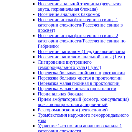
Иссечение анальной трещины (девульсия
ануса, перианальная блокада)
Иссечение анальных бахромок
Иссечение интрасфинктерного свища 1
категории сложности(Рассечение свища в
просвет)
Иссечение интрасфинктерного свища 2
категории сложности(Рассечение свища по
Габриелю)
Иссечение папиллом (1 ед.) анальной зоны
Иссечение папиллом анальной зоны (1 ед.)
Лигирование внутреннего
геморроидального узла (1 узел)
Перевязка большая гнойная в проктологии
Перевязка большая чистая в проктологии
Перевязка малая гнойная в проктологии
Перевязка малая чистая в проктологии
Перианальная блокада
Прием амбулаторный (осмотр, консультация)
врача-колопроктолога, первичный
Ректороманоскопия (ректоспопия)
Тромбэктомия наружного геморроидального
узла
Удаление 1-го полипа анального канала 1
категории сложности