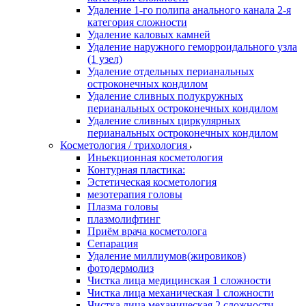
Удаление 1-го полипа анального канала 2-я
категория сложности
Удаление каловых камней
Удаление наружного геморроидального узла
(1 узел)
Удаление отдельных перианальных
остроконечных кондилом
Удаление сливных полукружных
перианальных остроконечных кондилом
Удаление сливных циркулярных
перианальных остроконечных кондилом
Косметология / трихология
Иньекционная косметология
Контурная пластика:
Эстетическая косметология
мезотерапия головы
Плазма головы
плазмолифтинг
Приём врача косметолога
Сепарация
Удаление миллиумов(жировиков)
фотодермолиз
Чистка лица медицинская 1 сложности
Чистка лица механическая 1 сложности
Чистка лица механическая 2 сложности