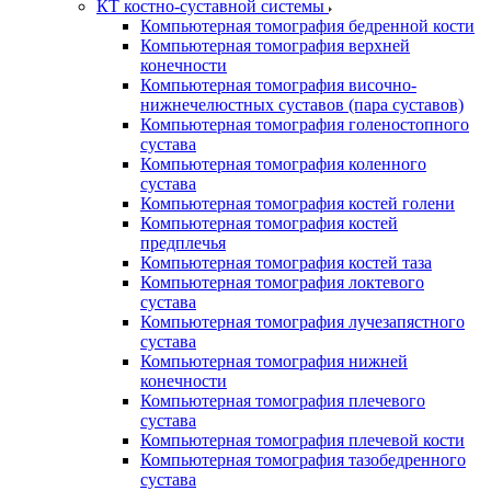
КТ костно-суставной системы
Компьютерная томография бедренной кости
Компьютерная томография верхней
конечности
Компьютерная томография височно-
нижнечелюстных суставов (пара суставов)
Компьютерная томография голеностопного
сустава
Компьютерная томография коленного
сустава
Компьютерная томография костей голени
Компьютерная томография костей
предплечья
Компьютерная томография костей таза
Компьютерная томография локтевого
сустава
Компьютерная томография лучезапястного
сустава
Компьютерная томография нижней
конечности
Компьютерная томография плечевого
сустава
Компьютерная томография плечевой кости
Компьютерная томография тазобедренного
сустава