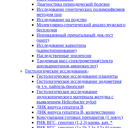
Диагностика периодической болезни
Исследование генетических полиморфизмов
методом пцр
Исследование на родство
Молекулярно-генетический анализ мужского
бесплодия
Неинвазивный пренатальный днк-тест
(нипт)
Исследование кариотипа
(кариотипирование)
Наследственные эпилепсии
Тандемная масс-спектрометрия(спектр
ацилкарнитинов,аминокислот)
Гистологические исследования
Гистологическое исследование плаценты
Гистологическое исследование эндометрия
(в т.ч. пайпель-биопсия)
Гистологическое исследование
эндоскопического материала желудка с
выявлением Helicobacter pylori
ДНК вируса гепатита B
ДНК вируса гепатита B, количественно
Консультация готовых препаратов (1 локус)
РНК ВГC, генотип (1,2,3) кровь, кач. *
РНК ВГC, генотип (1a,1b,2,3a,4,5a,6) кровь,