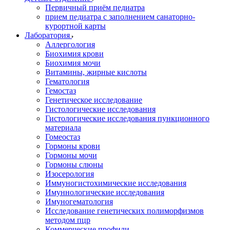
Первичный приём педиатра
прием педиатра с заполнением санаторно-
курортной карты
Лаборатория
Аллергология
Биохимия крови
Биохимия мочи
Витамины, жирные кислоты
Гематология
Гемостаз
Генетическое исследование
Гистологические исследования
Гистологические исследования пункционного
материала
Гомеостаз
Гормоны крови
Гормоны мочи
Гормоны слюны
Изосерология
Иммуногистохимические исследования
Имуннологические исследования
Имуногематология
Исследование генетических полиморфизмов
методом пцр
Коммерческие профили