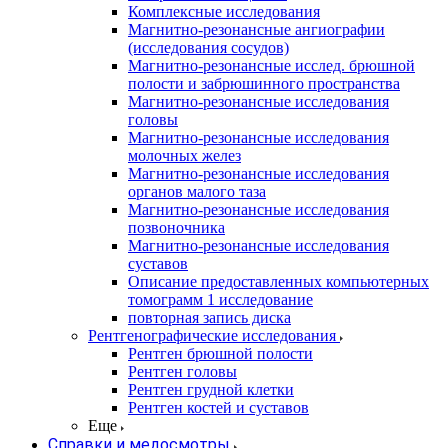
Комплексные исследования
Магнитно-резонансные ангиографии
(исследования сосудов)
Магнитно-резонансные исслед. брюшной
полости и забрюшинного пространства
Магнитно-резонансные исследования
головы
Магнитно-резонансные исследования
молочных желез
Магнитно-резонансные исследования
органов малого таза
Магнитно-резонансные исследования
позвоночника
Магнитно-резонансные исследования
суставов
Описание предоставленных компьютерных
томограмм 1 исследование
повторная запись диска
Рентгенографические исследования
Рентген брюшной полости
Рентген головы
Рентген грудной клетки
Рентген костей и суставов
Еще
Справки и медосмотры