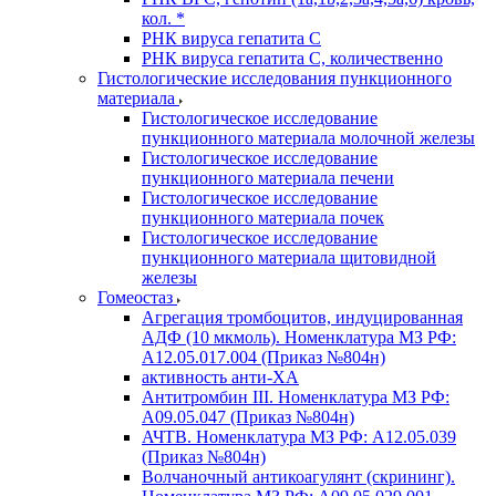
кол. *
РНК вируса гепатита C
РНК вируса гепатита C, количественно
Гистологические исследования пункционного
материала
Гистологическое исследование
пункционного материала молочной железы
Гистологическое исследование
пункционного материала печени
Гистологическое исследование
пункционного материала почек
Гистологическое исследование
пункционного материала щитовидной
железы
Гомеостаз
Агрегация тромбоцитов, индуцированная
АДФ (10 мкмоль). Номенклатура МЗ РФ:
A12.05.017.004 (Приказ №804н)
активность анти-ХА
Антитромбин III. Номенклатура МЗ РФ:
A09.05.047 (Приказ №804н)
АЧТВ. Номенклатура МЗ РФ: A12.05.039
(Приказ №804н)
Волчаночный антикоагулянт (скрининг).