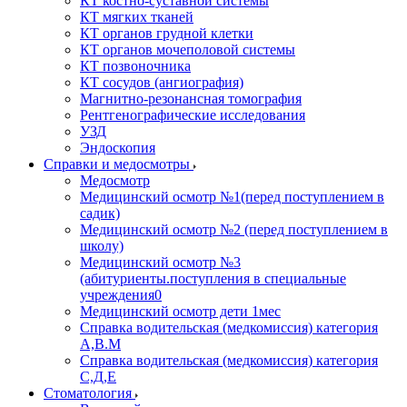
КТ костно-суставной системы
КТ мягких тканей
КТ органов грудной клетки
КТ органов мочеполовой системы
КТ позвоночника
КТ сосудов (ангиография)
Магнитно-резонансная томография
Рентгенографические исследования
УЗД
Эндоскопия
Справки и медосмотры
Медосмотр
Медицинский осмотр №1(перед поступлением в
садик)
Медицинский осмотр №2 (перед поступлением в
школу)
Медицинский осмотр №3
(абитуриенты.поступления в специальные
учреждения0
Медицинский осмотр дети 1мес
Справка водительская (медкомиссия) категория
А,В.М
Справка водительская (медкомиссия) категория
С,Д,Е
Стоматология