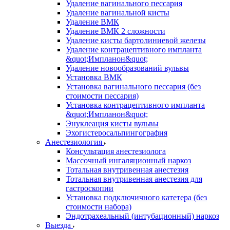
Удаление вагинального пессария
Удаление вагинальной кисты
Удаление ВМК
Удаление ВМК 2 сложности
Удаление кисты бартолиниевой железы
Удаление контрацептивного импланта
&quot;Импланон&quot;
Удаление новообразований вульвы
Установка ВМК
Установка вагинального пессария (без
стоимости пессария)
Установка контрацептивного импланта
&quot;Импланон&quot;
Энуклеация кисты вульвы
Эхогистеросальпингография
Анестезиология
Консультация анестезиолога
Массочный ингаляционный наркоз
Тотальная внутривенная анестезия
Тотальная внутривенная анестезия для
гастроскопии
Установка подключичного катетера (без
стоимости набора)
Эндотрахеальный (интубационный) наркоз
Выезда