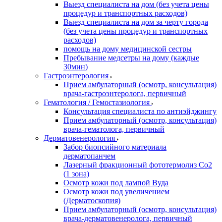
Выезд специалиста на дом (без учета цены
процедур и транспортных расходов)
Выезд специалиста на дом за черту города
(без учета цены процедур и транспортных
расходов)
помощь на дому медицинской сестры
Пребывание медсетры на дому (каждые
30мин)
Гастроэнтерология
Прием амбулаторный (осмотр, консультация)
врача-гастроэнтеролога, первичный
Гематология / Гемостазиология
Консультация специалиста по антиэйджингу
Прием амбулаторный (осмотр, консультация)
врача-гематолога, первичный
Дерматовенерология
Забор биопсийного материала
дерматопанчем
Лазерный фракционный фототермолиз Со2
(1 зона)
Осмотр кожи под лампой Вуда
Осмотр кожи под увеличением
(Дерматоскопия)
Прием амбулаторный (осмотр, консультация)
врача-дерматовенеролога, первичный