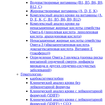
Водорастворимые витамины (B1, B5, B6, В9,
В12, С)
Жирорастворимые витамины (A, D, E, K)
Комплексный анализ крови на витамины (A,
D, E, K, C, B1, B5, B6, В9, B12)
Комплексный анализ крови на
ненасыщенные жирные кислоты семейства
Омега-6 (линолевая кислота, линоленовая
кислота, арахидоновая кислота)
Ненасыщенные жирные кислоты семейства
Омега-3 (эйкозапентаеновая кислота,
докозагексаеновая кислота, Витамин E
(токоферол))
Определение Омега-3 индекса (оценка риска
внезапной сердечной смерти, инфаркта
миокарда и других сердечно-сосудистых
заболеваний)
Гематология
карбоксигемоглобин
Клинический анализ крови без
лейкоцитарной формулы
Клинический анализ крови с лейкоцитарной
формулой (5DIFF)
Клинический анализ крови с лейкоцитарной
формулой (5DIFF) + СОЭ