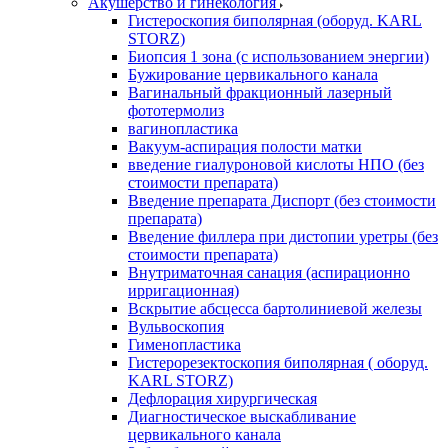
Акушерство и гинекология
Гистероскопия биполярная (оборуд. KARL
STORZ)
Биопсия 1 зона (с использованием энергии)
Бужирование цервикального канала
Вагинальный фракционный лазерный
фототермолиз
вагинопластика
Вакуум-аспирация полости матки
введение гиалуроновой кислоты НПО (без
стоимости препарата)
Введение препарата Диспорт (без стоимости
препарата)
Введение филлера при дистопии уретры (без
стоимости препарата)
Внутриматочная санация (аспирационно
ирригационная)
Вскрытие абсцесса бартолиниевой железы
Вульвоскопия
Гименопластика
Гистерорезектоскопия биполярная ( оборуд.
KARL STORZ)
Дефлорация хирургическая
Диагностическое выскабливание
цервикального канала