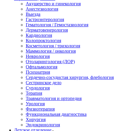
Акушерство и гинекология
Анестезиология
Выезда
Гастроэнтерология
Гематология / Гемостазиология
Дерматовенерология
Кардиология
Колопроктология
Косметология / трихология
Маммология / онкология
Неврология
Отоларингология (ЛОР)
Офтальмология
Психиатрия
Сердечно-сосудистая хирургия, флебология
Сестринское дело
Сурдология
Терапия
Травматология и ортопедия
Урология
Физиотерапия
Функциональная диагностика
Хирургия
Эндокринология
Детское отделение