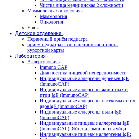
Чистка лица медицинская 2 сложности
Маммология / онкология
Маммология
Онкология
Еще
Детское отделение
Первичный приём педиатра
прием педиатра с заполнением санаторно-
курортной карты
Лаборатория
Аллергология
Immuno CAP
Диагностика пищевой непереносимости
Индивидуальные аллергены деревьев IgE
(ImmunoCAP)
Индивидуальные аллергены животных и
птиц IgE (ImmunoCAP)
Индивидуальные аллергены насекомых и их
ядовIgE (ImmunoCAP)
Индивидуальные аллергены пыли IgE
(ImmunoCAP)
Индивидуальные пищевые аллергены IgE
(ImmunoCAP): Яйцо и компоненты яйца
Индивидуальные пищевые аллергены IgE: