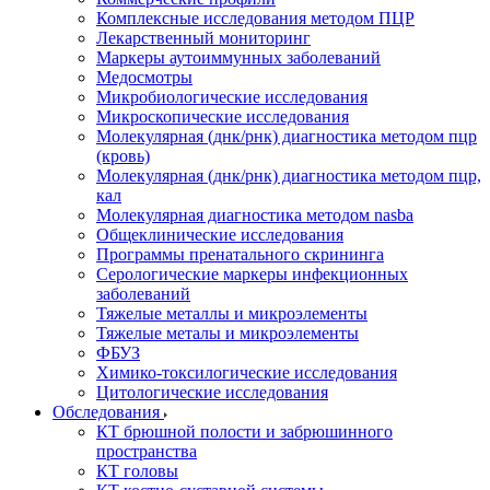
Комплексные исследования методом ПЦР
Лекарственный мониторинг
Маркеры аутоиммунных заболеваний
Медосмотры
Микробиологические исследования
Микроскопические исследования
Молекулярная (днк/рнк) диагностика методом пцр
(кровь)
Молекулярная (днк/рнк) диагностика методом пцр,
кал
Молекулярная диагностика методом nasba
Общеклинические исследования
Программы пренатального скрининга
Серологические маркеры инфекционных
заболеваний
Тяжелые металлы и микроэлементы
Тяжелые металы и микроэлементы
ФБУЗ
Химико-токсилогические исследования
Цитологические исследования
Обследования
КТ брюшной полости и забрюшинного
пространства
КТ головы