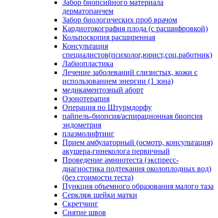
Забор биопсийного материала
дерматопанчем
Забор биологических проб врачом
Кардиотокография плода (с расшифровкой)
Кольпоскопия расширенная
Консультация
специалистов(психолог,юрист,соц.работник)
Лабиопластика
Лечение заболеваний слизистых, кожи с
использованием энергии (1 зона)
медикаментозный аборт
Озонотерапия
Операция по Штурмдорфу
пайпель-биопсия/аспирационная биопсия
эндометрия
плазмолифтинг
Прием амбулаторный (осмотр, консультация)
акушера-гинеколога первичный
Проведение амниотеста (экспресс-
диагностика подтекания околоплодных вод)
(без стоимости теста)
Пункция объемного образования малого таза
Серкляж шейки матки
Скретчинг
Снятие швов