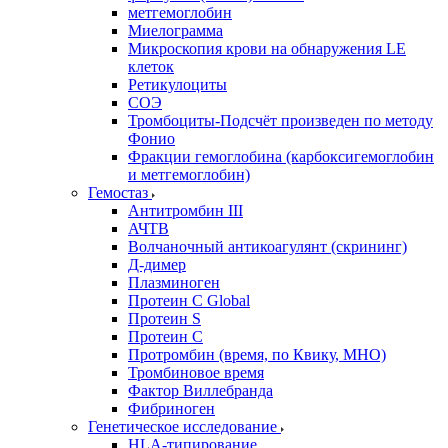
метгемоглобин
Миелограмма
Микроскопия крови на обнаружения LE
клеток
Ретикулоциты
СОЭ
Тромбоциты-Подсчёт произведен по методу
Фонио
Фракции гемоглобина (карбоксигемоглобин
и метгемоглобин)
Гемостаз
Антитромбин III
АЧТВ
Волчаночный антикоагулянт (скрининг)
Д-димер
Плазминоген
Протеин C Global
Протеин S
Протеин С
Протромбин (время, по Квику, МНО)
Тромбиновое время
Фактор Виллебранда
Фибриноген
Генетическое исследование
HLA-типирование