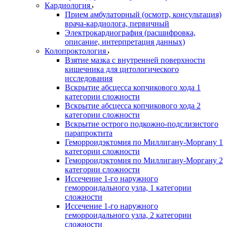
Кардиология
Прием амбулаторный (осмотр, консультация)
врача-кардиолога, первичный
Электрокардиография (расшифровка,
описание, интерпретация данных)
Колопроктология
Взятие мазка с внутренней поверхности
кишечника для цитологического
исследования
Вскрытие абсцесса копчикового хода 1
категории сложности
Вскрытие абсцесса копчикового хода 2
категории сложности
Вскрытие острого подкожно-подслизистого
парапроктита
Геморроидэктомия по Миллигану-Моргану 1
категории сложности
Геморроидэктомия по Миллигану-Моргану 2
категории сложности
Иссечение 1-го наружного
геморроидального узла, 1 категории
сложности
Иссечение 1-го наружного
геморроидального узла, 2 категории
сложности