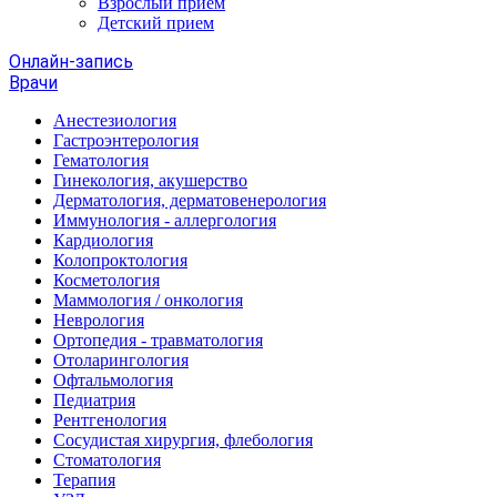
Взрослый прием
Детский прием
Онлайн-запись
Врачи
Анестезиология
Гастроэнтерология
Гематология
Гинекология, акушерство
Дерматология, дерматовенерология
Иммунология - аллергология
Кардиология
Колопроктология
Косметология
Маммология / онкология
Неврология
Ортопедия - травматология
Отоларингология
Офтальмология
Педиатрия
Рентгенология
Сосудистая хирургия, флебология
Стоматология
Терапия