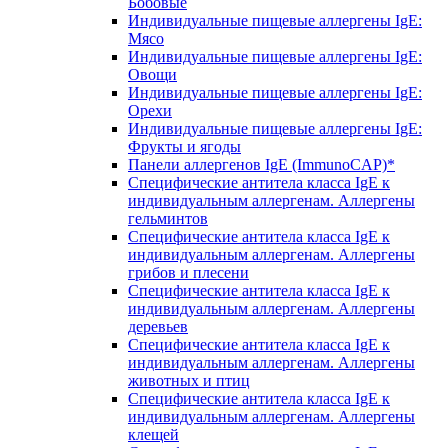
Бобовые
Индивидуальные пищевые аллергены IgE:
Мясо
Индивидуальные пищевые аллергены IgE:
Овощи
Индивидуальные пищевые аллергены IgE:
Орехи
Индивидуальные пищевые аллергены IgE:
Фрукты и ягоды
Панели аллергенов IgE (ImmunoCAP)*
Специфические антитела класса IgE к
индивидуальным аллергенам. Аллергены
гельминтов
Специфические антитела класса IgE к
индивидуальным аллергенам. Аллергены
грибов и плесени
Специфические антитела класса IgE к
индивидуальным аллергенам. Аллергены
деревьев
Специфические антитела класса IgE к
индивидуальным аллергенам. Аллергены
животных и птиц
Специфические антитела класса IgE к
индивидуальным аллергенам. Аллергены
клещей