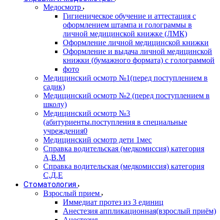
Медосмотр
Гигиеническое обучение и аттестация с
оформлением штампа и голограммы в
личной медицинской книжке (ЛМК)
Оформление личной медицинской книжки
Оформление и выдача личной медицинской
книжки (бумажного формата) с голограммой
фото
Медицинский осмотр №1(перед поступлением в
садик)
Медицинский осмотр №2 (перед поступлением в
школу)
Медицинский осмотр №3
(абитуриенты.поступления в специальные
учреждения0
Медицинский осмотр дети 1мес
Справка водительская (медкомиссия) категория
А,В.М
Справка водительская (медкомиссия) категория
С,Д,Е
Стоматология
Взрослый прием
Иммедиат протез из 3 единиц
Анестезия аппликационная(взрослый приём)
Анестезия