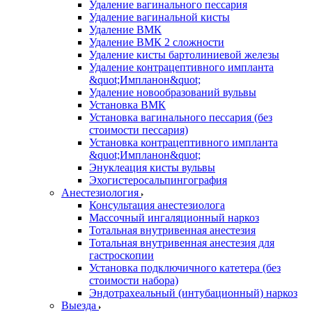
Удаление вагинального пессария
Удаление вагинальной кисты
Удаление ВМК
Удаление ВМК 2 сложности
Удаление кисты бартолиниевой железы
Удаление контрацептивного импланта
&quot;Импланон&quot;
Удаление новообразований вульвы
Установка ВМК
Установка вагинального пессария (без
стоимости пессария)
Установка контрацептивного импланта
&quot;Импланон&quot;
Энуклеация кисты вульвы
Эхогистеросальпингография
Анестезиология
Консультация анестезиолога
Массочный ингаляционный наркоз
Тотальная внутривенная анестезия
Тотальная внутривенная анестезия для
гастроскопии
Установка подключичного катетера (без
стоимости набора)
Эндотрахеальный (интубационный) наркоз
Выезда