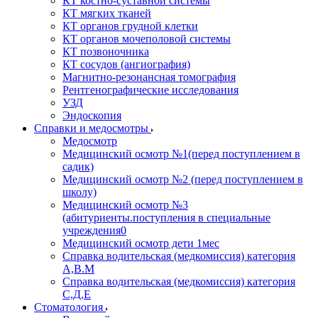
КТ костно-суставной системы
КТ мягких тканей
КТ органов грудной клетки
КТ органов мочеполовой системы
КТ позвоночника
КТ сосудов (ангиография)
Магнитно-резонансная томография
Рентгенографические исследования
УЗД
Эндоскопия
Справки и медосмотры
Медосмотр
Медицинский осмотр №1(перед поступлением в
садик)
Медицинский осмотр №2 (перед поступлением в
школу)
Медицинский осмотр №3
(абитуриенты.поступления в специальные
учреждения0
Медицинский осмотр дети 1мес
Справка водительская (медкомиссия) категория
А,В.М
Справка водительская (медкомиссия) категория
С,Д,Е
Стоматология