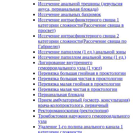
Иссечение анальной трещины (девульсия
ануса, перианальная блокада)
Иссечение анальных бахромок
Иссечение интрасфинктерного свища 1
категории сложности(Рассечение свища в
просвет)
Иссечение интрасфинктерного свища 2
категории сложности(Рассечение свища по
Габриелю)
Иссечение папиллом (1 ед.) анальной зоны
Иссечение папиллом анальной зоны (1 ед.)
Лигирование внутреннего
геморроидального узла (1 узел)
Перевязка большая гнойная в проктологии
Перевязка большая чистая в проктологии
Перевязка малая гнойная в проктологии
Перевязка малая чистая в проктологии
Перианальная блокада
Прием амбулаторный (осмотр, консультация)
врача-колопроктолога, первичный
Ректороманоскопия (ректоспопия)
Тромбэктомия наружного геморроидального
узла
Удаление 1-го полипа анального канала 1
категории сложности