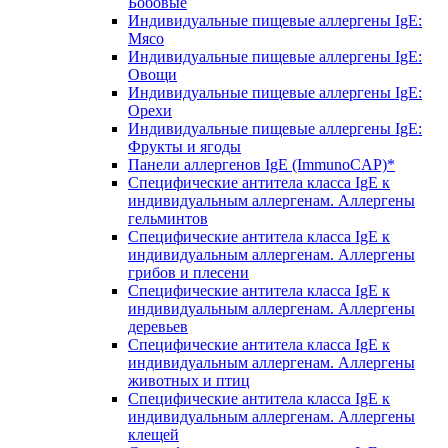
Бобовые
Индивидуальные пищевые аллергены IgE:
Мясо
Индивидуальные пищевые аллергены IgE:
Овощи
Индивидуальные пищевые аллергены IgE:
Орехи
Индивидуальные пищевые аллергены IgE:
Фрукты и ягоды
Панели аллергенов IgE (ImmunoCAP)*
Специфические антитела класса IgE к
индивидуальным аллергенам. Аллергены
гельминтов
Специфические антитела класса IgE к
индивидуальным аллергенам. Аллергены
грибов и плесени
Специфические антитела класса IgE к
индивидуальным аллергенам. Аллергены
деревьев
Специфические антитела класса IgE к
индивидуальным аллергенам. Аллергены
животных и птиц
Специфические антитела класса IgE к
индивидуальным аллергенам. Аллергены
клещей