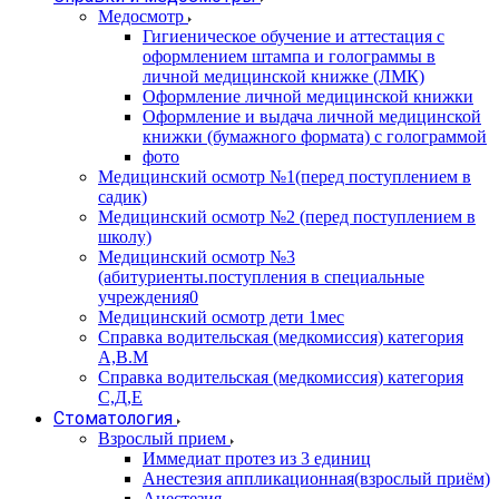
Медосмотр
Гигиеническое обучение и аттестация с
оформлением штампа и голограммы в
личной медицинской книжке (ЛМК)
Оформление личной медицинской книжки
Оформление и выдача личной медицинской
книжки (бумажного формата) с голограммой
фото
Медицинский осмотр №1(перед поступлением в
садик)
Медицинский осмотр №2 (перед поступлением в
школу)
Медицинский осмотр №3
(абитуриенты.поступления в специальные
учреждения0
Медицинский осмотр дети 1мес
Справка водительская (медкомиссия) категория
А,В.М
Справка водительская (медкомиссия) категория
С,Д,Е
Стоматология
Взрослый прием
Иммедиат протез из 3 единиц
Анестезия аппликационная(взрослый приём)
Анестезия