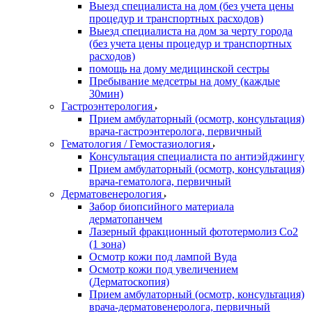
Выезд специалиста на дом (без учета цены
процедур и транспортных расходов)
Выезд специалиста на дом за черту города
(без учета цены процедур и транспортных
расходов)
помощь на дому медицинской сестры
Пребывание медсетры на дому (каждые
30мин)
Гастроэнтерология
Прием амбулаторный (осмотр, консультация)
врача-гастроэнтеролога, первичный
Гематология / Гемостазиология
Консультация специалиста по антиэйджингу
Прием амбулаторный (осмотр, консультация)
врача-гематолога, первичный
Дерматовенерология
Забор биопсийного материала
дерматопанчем
Лазерный фракционный фототермолиз Со2
(1 зона)
Осмотр кожи под лампой Вуда
Осмотр кожи под увеличением
(Дерматоскопия)
Прием амбулаторный (осмотр, консультация)
врача-дерматовенеролога, первичный