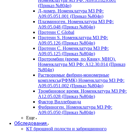
Номенклатура МЗ РФ: A09.05.029.001
(Приказ №804н)
Д-димер. Номенклатура МЗ РФ:
A09.05.051.001 (Приказ №804н)
Плазминоген. Номенклатура МЗ РФ:
A09.05.048 (Приказ №804н)
Протеин C Global
Протеин S. Номенклатура МЗ РФ:
A09.05.126 (Приказ №804н)
Протеин С. Номенклатура МЗ РФ:
A09.05.125 (Приказ №804н)
Протромбин (время, по Квику, МНО).
Номенклатура МЗ РФ: A12.30.014 (Приказ
№804н)
Растворимые фибрин-мономерные
комплексы(РФМК) Номенклатура МЗ РФ:
A09.05.051.002 (Приказ №804н)
Тромбиновое время. Номенклатура МЗ РФ:
A12.05.028 (Приказ №804н)
Фактор Виллебранда
Фибриноген. Номенклатура МЗ РФ:
A09.05.050 (Приказ №804н)
Еще
Обследования
КТ брюшной полости и забрюшинного