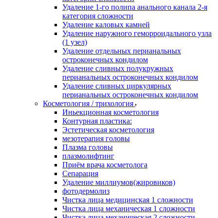
Удаление 1-го полипа анального канала 2-я
категория сложности
Удаление каловых камней
Удаление наружного геморроидального узла
(1 узел)
Удаление отдельных перианальных
остроконечных кондилом
Удаление сливных полукружных
перианальных остроконечных кондилом
Удаление сливных циркулярных
перианальных остроконечных кондилом
Косметология / трихология
Иньекционная косметология
Контурная пластика:
Эстетическая косметология
мезотерапия головы
Плазма головы
плазмолифтинг
Приём врача косметолога
Сепарация
Удаление миллиумов(жировиков)
фотодермолиз
Чистка лица медицинская 1 сложности
Чистка лица механическая 1 сложности
Чистка лица механическая 2 сложности