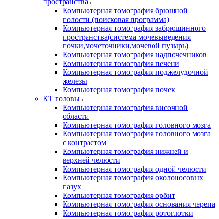
пространства
Компьютерная томография брюшной
полости (поисковая программа)
Компьютерная томография забрюшинного
пространства(система мочевыведения
почки,мочеточники,мочевой пузырь)
Компьютерная томография надпочечников
Компьютерная томография печени
Компьютерная томография поджелудочной
железы
Компьютерная томография почек
КТ головы
Компьютерная томография височной
области
Компьютерная томография головного мозга
Компьютерная томография головного мозга
с контрастом
Компьютерная томография нижней и
верхней челюсти
Компьютерная томография одной челюсти
Компьютерная томография околоносовых
пазух
Компьютерная томография орбит
Компьютерная томография основания черепа
Компьютерная томография ротоглотки