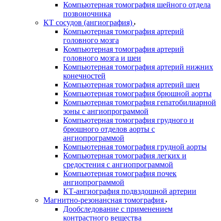
Компьютерная томография шейного отдела
позвоночника
КТ сосудов (ангиография)
Компьютерная томография артерий
головного мозга
Компьютерная томография артерий
головного мозга и шеи
Компьютерная томография артерий нижних
конечностей
Компьютерная томография артерий шеи
Компьютерная томография брюшной аорты
Компьютерная томография гепатобилиарной
зоны с ангиопрограммой
Компьютерная томография грудного и
брюшного отделов аорты с
ангиопрограммой
Компьютерная томография грудной аорты
Компьютерная томография легких и
средостения с ангиопрограммой
Компьютерная томография почек
ангиопрограммой
КТ-ангиография подвздошной артерии
Магнитно-резонансная томография
Дообследование с применением
контрастного вещества