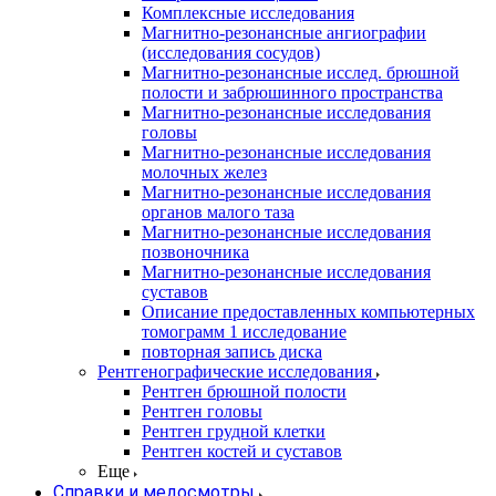
Комплексные исследования
Магнитно-резонансные ангиографии
(исследования сосудов)
Магнитно-резонансные исслед. брюшной
полости и забрюшинного пространства
Магнитно-резонансные исследования
головы
Магнитно-резонансные исследования
молочных желез
Магнитно-резонансные исследования
органов малого таза
Магнитно-резонансные исследования
позвоночника
Магнитно-резонансные исследования
суставов
Описание предоставленных компьютерных
томограмм 1 исследование
повторная запись диска
Рентгенографические исследования
Рентген брюшной полости
Рентген головы
Рентген грудной клетки
Рентген костей и суставов
Еще
Справки и медосмотры