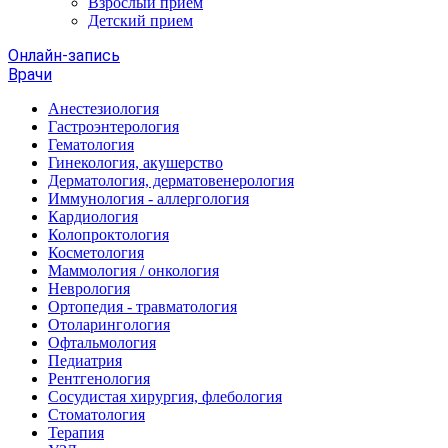
Взрослый прием
Детский прием
Онлайн-запись
Врачи
Анестезиология
Гастроэнтерология
Гематология
Гинекология, акушерство
Дерматология, дерматовенерология
Иммунология - аллергология
Кардиология
Колопроктология
Косметология
Маммология / онкология
Неврология
Ортопедия - травматология
Отоларингология
Офтальмология
Педиатрия
Рентгенология
Сосудистая хирургия, флебология
Стоматология
Терапия