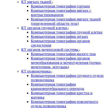
КТ мягких тканей
Компьютерная томография гортани
Компьютерная томография мягких с
контрастированием
Компьютерная томография мягких тканей
(определенной области тела)
КТ органов грудной клетки
Компьютерная томография грудной клетки
Компьютерная томография легких
Компьютерная томография органов
средостения
КТ органов мочеполовой системы
Компьютерная томография малого таза
Компьютерная томография органов
мочеобразования и мочеотделения (почки,
мочеточник, м/пузырь)
КТ позвоночника
Компьютерная томография грудного отдела
позвоночника
Компьютерная томография
краниовертебрального перехода
Компьютерная томография крестца и
копчика
Компьютерная томография поясничного
отдела позвоночника