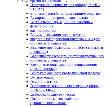
Акушерство и гинекология
Гистероскопия биполярная (оборуд. KARL
STORZ)
Биопсия 1 зона (с использованием энергии)
Бужирование цервикального канала
Вагинальный фракционный лазерный
фототермолиз
вагинопластика
Вакуум-аспирация полости матки
введение гиалуроновой кислоты НПО (без
стоимости препарата)
Введение препарата Диспорт (без стоимости
препарата)
Введение филлера при дистопии уретры (без
стоимости препарата)
Внутриматочная санация (аспирационно
ирригационная)
Вскрытие абсцесса бартолиниевой железы
Вульвоскопия
Гименопластика
Гистерорезектоскопия биполярная ( оборуд.
KARL STORZ)
Дефлорация хирургическая
Диагностическое выскабливание
цервикального канала