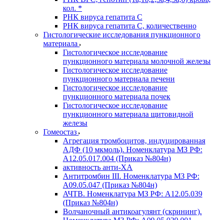
кол. *
РНК вируса гепатита C
РНК вируса гепатита C, количественно
Гистологические исследования пункционного
материала
Гистологическое исследование
пункционного материала молочной железы
Гистологическое исследование
пункционного материала печени
Гистологическое исследование
пункционного материала почек
Гистологическое исследование
пункционного материала щитовидной
железы
Гомеостаз
Агрегация тромбоцитов, индуцированная
АДФ (10 мкмоль). Номенклатура МЗ РФ:
A12.05.017.004 (Приказ №804н)
активность анти-ХА
Антитромбин III. Номенклатура МЗ РФ:
A09.05.047 (Приказ №804н)
АЧТВ. Номенклатура МЗ РФ: A12.05.039
(Приказ №804н)
Волчаночный антикоагулянт (скрининг).