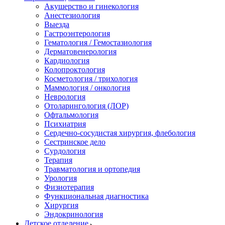
Акушерство и гинекология
Анестезиология
Выезда
Гастроэнтерология
Гематология / Гемостазиология
Дерматовенерология
Кардиология
Колопроктология
Косметология / трихология
Маммология / онкология
Неврология
Отоларингология (ЛОР)
Офтальмология
Психиатрия
Сердечно-сосудистая хирургия, флебология
Сестринское дело
Сурдология
Терапия
Травматология и ортопедия
Урология
Физиотерапия
Функциональная диагностика
Хирургия
Эндокринология
Детское отделение