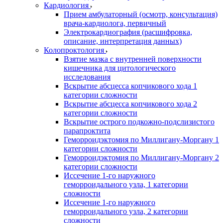
Кардиология
Прием амбулаторный (осмотр, консультация)
врача-кардиолога, первичный
Электрокардиография (расшифровка,
описание, интерпретация данных)
Колопроктология
Взятие мазка с внутренней поверхности
кишечника для цитологического
исследования
Вскрытие абсцесса копчикового хода 1
категории сложности
Вскрытие абсцесса копчикового хода 2
категории сложности
Вскрытие острого подкожно-подслизистого
парапроктита
Геморроидэктомия по Миллигану-Моргану 1
категории сложности
Геморроидэктомия по Миллигану-Моргану 2
категории сложности
Иссечение 1-го наружного
геморроидального узла, 1 категории
сложности
Иссечение 1-го наружного
геморроидального узла, 2 категории
сложности