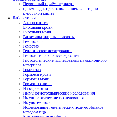
Первичный приём педиатра
прием педиатра с заполнением санаторно-
курортной карты
Лаборатория
Аллергология
Биохимия крови
Биохимия мочи
Витамины, жирные кислоты
Гематология
Гемостаз
Генетическое исследование
Гистологические исследования
Гистологические исследования пункционного
материала
Гомеостаз
Гормоны крови
Гормоны мочи
Гормоны слюны
Изосерология
Иммуногистохимические исследования
Имуннологические исследования
Имуногематология
Исследование генетических полиморфизмов
методом пцр
Коммерческие профили