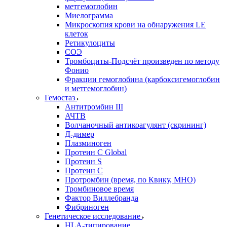
метгемоглобин
Миелограмма
Микроскопия крови на обнаружения LE
клеток
Ретикулоциты
СОЭ
Тромбоциты-Подсчёт произведен по методу
Фонио
Фракции гемоглобина (карбоксигемоглобин
и метгемоглобин)
Гемостаз
Антитромбин III
АЧТВ
Волчаночный антикоагулянт (скрининг)
Д-димер
Плазминоген
Протеин C Global
Протеин S
Протеин С
Протромбин (время, по Квику, МНО)
Тромбиновое время
Фактор Виллебранда
Фибриноген
Генетическое исследование
HLA-типирование