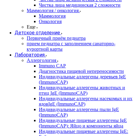
Чистка лица медицинская 2 сложности
Маммология / онкология
Маммология
Онкология
Еще
Детское отделение
Первичный приём педиатра
прием педиатра с заполнением санаторно-
курортной карты
Лаборатория
Аллергология
Immuno CAP
Диагностика пищевой непереносимости
Индивидуальные аллергены деревьев IgE
(ImmunoCAP)
Индивидуальные аллергены животных и
птиц IgE (ImmunoCAP)
Индивидуальные аллергены насекомых и их
ядовIgE (ImmunoCAP)
Индивидуальные аллергены пыли IgE
(ImmunoCAP)
Индивидуальные пищевые аллергены IgE
(ImmunoCAP): Яйцо и компоненты яйца
Индивидуальные пищевые аллергены IgE: