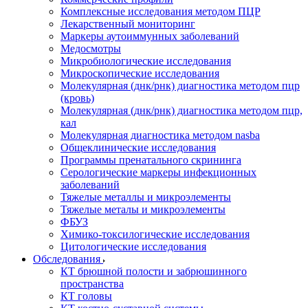
Комплексные исследования методом ПЦР
Лекарственный мониторинг
Маркеры аутоиммунных заболеваний
Медосмотры
Микробиологические исследования
Микроскопические исследования
Молекулярная (днк/рнк) диагностика методом пцр
(кровь)
Молекулярная (днк/рнк) диагностика методом пцр,
кал
Молекулярная диагностика методом nasba
Общеклинические исследования
Программы пренатального скрининга
Серологические маркеры инфекционных
заболеваний
Тяжелые металлы и микроэлементы
Тяжелые металы и микроэлементы
ФБУЗ
Химико-токсилогические исследования
Цитологические исследования
Обследования
КТ брюшной полости и забрюшинного
пространства
КТ головы