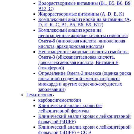
Водорастворимые витамины (B1, B5, B6, В9,
В12, С)
Жирорастворимые витамины (A, D, E, K)
Комплексный анализ крови на витамины (A,
D, E, K, C, B1, B5, B6, В9, B12)
Комплексный анализ крови на
ненасыщенные жирные кислоты семейства
Омега-6 (линолевая кислота, линоленовая
кислота, арахидоновая кислота)
Ненасыщенные жирные кислоты семейства
Омега-3 (эйкозапентаеновая кислота,
докозагексаеновая кислота, Витамин E
(токоферол))
Определение Омега-3 индекса (оценка риска
внезапной сердечной смерти, инфаркта
миокарда и других сердечно-сосудистых
заболеваний)
Гематология
карбоксигемоглобин
Клинический анализ крови без
лейкоцитарной формулы
Клинический анализ крови с лейкоцитарной
формулой (5DIFF)
Клинический анализ крови с лейкоцитарной
формулой (5DIFF) + СОЭ