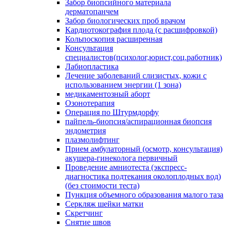
Забор биопсийного материала
дерматопанчем
Забор биологических проб врачом
Кардиотокография плода (с расшифровкой)
Кольпоскопия расширенная
Консультация
специалистов(психолог,юрист,соц.работник)
Лабиопластика
Лечение заболеваний слизистых, кожи с
использованием энергии (1 зона)
медикаментозный аборт
Озонотерапия
Операция по Штурмдорфу
пайпель-биопсия/аспирационная биопсия
эндометрия
плазмолифтинг
Прием амбулаторный (осмотр, консультация)
акушера-гинеколога первичный
Проведение амниотеста (экспресс-
диагностика подтекания околоплодных вод)
(без стоимости теста)
Пункция объемного образования малого таза
Серкляж шейки матки
Скретчинг
Снятие швов