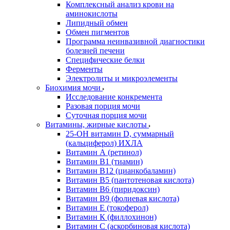
Комплексный анализ крови на
аминокислоты
Липидный обмен
Обмен пигментов
Программа неинвазивной диагностики
болезней печени
Специфические белки
Ферменты
Электролиты и микроэлементы
Биохимия мочи
Исследование конкремента
Разовая порция мочи
Суточная порция мочи
Витамины, жирные кислоты
25-OH витамин D, суммарный
(кальциферол) ИХЛА
Витамин А (ретинол)
Витамин В1 (тиамин)
Витамин В12 (цианкобаламин)
Витамин В5 (пантотеновая кислота)
Витамин В6 (пиридоксин)
Витамин В9 (фолиевая кислота)
Витамин Е (токоферол)
Витамин К (филлохинон)
Витамин С (аскорбиновая кислота)