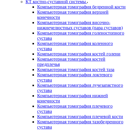
КТ костно-суставной системы
Компьютерная томография бедренной кости
Компьютерная томография верхней
конечности
Компьютерная томография височно-
нижнечелюстных суставов (пара суставов)
Компьютерная томография голеностопного
сустава
Компьютерная томография коленного
сустава
Компьютерная томография костей голени
Компьютерная томография костей
предплечья
Компьютерная томография костей таза
Компьютерная томография локтевого
сустава
Компьютерная томография лучезапястного
сустава
Компьютерная томография нижней
конечности
Компьютерная томография плечевого
сустава
Компьютерная томография плечевой кости
Компьютерная томография тазобедренного
сустава