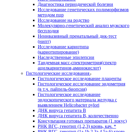
Диагностика периодической болезни
Исследование генетических полиморфизмов
методом пцр
Исследование на родство
Молекулярно-генетический анализ мужского
бесплодия
Неинвазивный пренатальный днк-тест
(нипт)
Исследование кариотипа
(кариотипирование)
Наследственные эпилепсии
Тандемная масс-спектрометрия(спектр
ацилкарнитинов,аминокислот)
Гистологические исследования
Гистологическое исследование плаценты
Гистологическое исследование эндометрия
(в т.ч. пайпель-биопсия)
Гистологическое исследование
эндоскопического материала желудка с
выявлением Helicobacter pylori
ДНК вируса гепатита B
ДНК вируса гепатита B, количественно
Консультация готовых препаратов (1 локус)
РНК ВГC, генотип (1,2,3) кровь, кач. *
РНК ВГC, генотип (1a,1b,2,3a,4,5a,6) кровь,