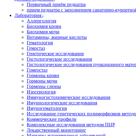
Первичный приём педиатра
прием педиатра с заполнением санаторно-курортно
Лаборатория
Аллергология
Биохимия крови
Биохимия мочи
Витамины, жирные кислоты
Гематология
Гемостаз
Генетическое исследование
Гистологические исследования
Гистологические исследования пункционного мате
Гомеостаз
Гормоны крови
Гормоны мочи
Гормоны слюны
Изосерология
Иммуногистохимические исследования
Имуннологические исследования
Имуногематология
Исследование генетических полиморфизмов метод
Коммерческие профили
Комплексные исследования методом ПЦР
Лекарственный мониторинг
Маркеры аутоиммунных заболеваний