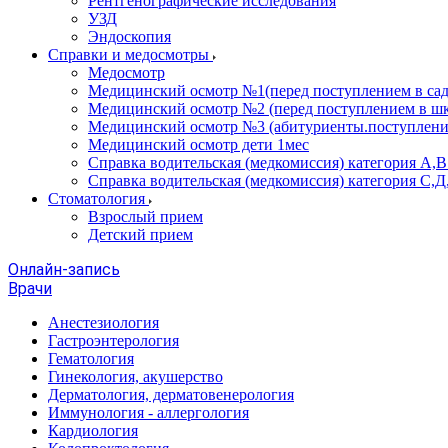
Рентгенографические исследования
УЗД
Эндоскопия
Справки и медосмотры
Медосмотр
Медицинский осмотр №1(перед поступлением в сад
Медицинский осмотр №2 (перед поступлением в шк
Медицинский осмотр №3 (абитуриенты.поступлени
Медицинский осмотр дети 1мес
Справка водительская (медкомиссия) категория А,
Справка водительская (медкомиссия) категория С,Д
Стоматология
Взрослый прием
Детский прием
Онлайн-запись
Врачи
Анестезиология
Гастроэнтерология
Гематология
Гинекология, акушерство
Дерматология, дерматовенерология
Иммунология - аллергология
Кардиология