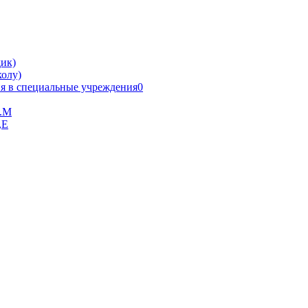
ик)
олу)
я в специальные учреждения0
В.М
,Е