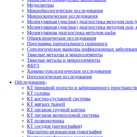
Медосмотры
Микробиологические исследования
Микроскопические исследования
Молекулярная (днк/рнк) диагностика методом пцр (
Молекулярная (днк/рнк) диагностика методом пцр, 
Молекулярная диагностика методом nasba
Общеклинические исследования
Программы пренатального скрининга
Серологические маркеры инфекционных заболеван
Тяжелые металлы и микроэлементы
Тяжелые металы и микроэлементы
ФБУЗ
Химико-токсилогические исследования
Цитологические исследования
Обследования
КТ брюшной полости и забрюшинного пространств
КТ головы
КТ костно-суставной системы
КТ мягких тканей
КТ органов грудной клетки
КТ органов мочеполовой системы
КТ позвоночника
КТ сосудов (ангиография)
Магнитно-резонансная томография