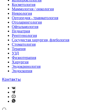
Колопроктология
Косметология
Маммология / онкология
Неврология
Ортопедия - травматология
Отоларингология
Офтальмология
Педиатрия
Рентгенология
Сосудистая хирургия, флебология
Стоматология
Терапия
УЗД
Физиотерапия
Хирургия
Эндокринология
Эндоскопия
Контакты