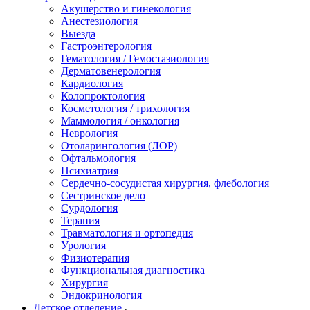
Акушерство и гинекология
Анестезиология
Выезда
Гастроэнтерология
Гематология / Гемостазиология
Дерматовенерология
Кардиология
Колопроктология
Косметология / трихология
Маммология / онкология
Неврология
Отоларингология (ЛОР)
Офтальмология
Психиатрия
Сердечно-сосудистая хирургия, флебология
Сестринское дело
Сурдология
Терапия
Травматология и ортопедия
Урология
Физиотерапия
Функциональная диагностика
Хирургия
Эндокринология
Детское отделение