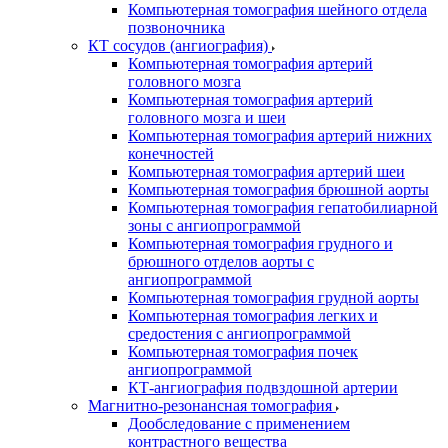
Компьютерная томография шейного отдела
позвоночника
КТ сосудов (ангиография)
Компьютерная томография артерий
головного мозга
Компьютерная томография артерий
головного мозга и шеи
Компьютерная томография артерий нижних
конечностей
Компьютерная томография артерий шеи
Компьютерная томография брюшной аорты
Компьютерная томография гепатобилиарной
зоны с ангиопрограммой
Компьютерная томография грудного и
брюшного отделов аорты с
ангиопрограммой
Компьютерная томография грудной аорты
Компьютерная томография легких и
средостения с ангиопрограммой
Компьютерная томография почек
ангиопрограммой
КТ-ангиография подвздошной артерии
Магнитно-резонансная томография
Дообследование с применением
контрастного вещества