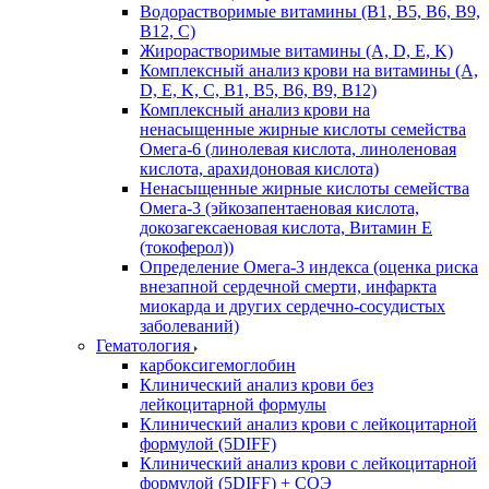
Водорастворимые витамины (B1, B5, B6, В9,
В12, С)
Жирорастворимые витамины (A, D, E, K)
Комплексный анализ крови на витамины (A,
D, E, K, C, B1, B5, B6, В9, B12)
Комплексный анализ крови на
ненасыщенные жирные кислоты семейства
Омега-6 (линолевая кислота, линоленовая
кислота, арахидоновая кислота)
Ненасыщенные жирные кислоты семейства
Омега-3 (эйкозапентаеновая кислота,
докозагексаеновая кислота, Витамин E
(токоферол))
Определение Омега-3 индекса (оценка риска
внезапной сердечной смерти, инфаркта
миокарда и других сердечно-сосудистых
заболеваний)
Гематология
карбоксигемоглобин
Клинический анализ крови без
лейкоцитарной формулы
Клинический анализ крови с лейкоцитарной
формулой (5DIFF)
Клинический анализ крови с лейкоцитарной
формулой (5DIFF) + СОЭ