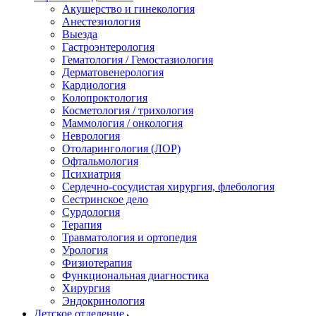
Акушерство и гинекология
Анестезиология
Выезда
Гастроэнтерология
Гематология / Гемостазиология
Дерматовенерология
Кардиология
Колопроктология
Косметология / трихология
Маммология / онкология
Неврология
Отоларингология (ЛОР)
Офтальмология
Психиатрия
Сердечно-сосудистая хирургия, флебология
Сестринское дело
Сурдология
Терапия
Травматология и ортопедия
Урология
Физиотерапия
Функциональная диагностика
Хирургия
Эндокринология
Детское отделение