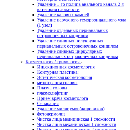
Удаление 1-го полипа анального канала 2-я
категория сложности
Удаление каловых камней
Удаление наружного геморроидального узла
(1 узел)
Удаление отдельных перианальных
остроконечных кондилом
Удаление сливных полукружных
перианальных остроконечных кондилом
Удаление сливных циркулярных
перианальных остроконечных кондилом
Косметология / трихология
Иньекционная косметология
Контурная пластика:
Эстетическая косметология
мезотерапия головы
Плазма головы
плазмолифтинг
Приём врача косметолога
Сепарация
Удаление миллиумов(жировиков)
фотодермолиз
Чистка лица медицинская 1 сложности
Чистка лица механическая 1 сложности
Чистка лица механическая 2 сложности