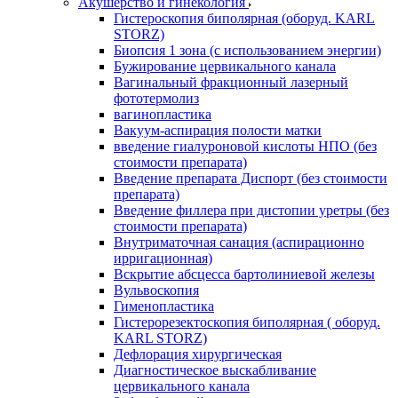
Акушерство и гинекология
Гистероскопия биполярная (оборуд. KARL
STORZ)
Биопсия 1 зона (с использованием энергии)
Бужирование цервикального канала
Вагинальный фракционный лазерный
фототермолиз
вагинопластика
Вакуум-аспирация полости матки
введение гиалуроновой кислоты НПО (без
стоимости препарата)
Введение препарата Диспорт (без стоимости
препарата)
Введение филлера при дистопии уретры (без
стоимости препарата)
Внутриматочная санация (аспирационно
ирригационная)
Вскрытие абсцесса бартолиниевой железы
Вульвоскопия
Гименопластика
Гистерорезектоскопия биполярная ( оборуд.
KARL STORZ)
Дефлорация хирургическая
Диагностическое выскабливание
цервикального канала