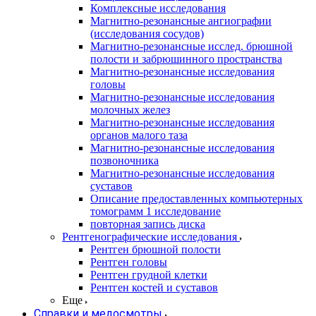
Комплексные исследования
Магнитно-резонансные ангиографии
(исследования сосудов)
Магнитно-резонансные исслед. брюшной
полости и забрюшинного пространства
Магнитно-резонансные исследования
головы
Магнитно-резонансные исследования
молочных желез
Магнитно-резонансные исследования
органов малого таза
Магнитно-резонансные исследования
позвоночника
Магнитно-резонансные исследования
суставов
Описание предоставленных компьютерных
томограмм 1 исследование
повторная запись диска
Рентгенографические исследования
Рентген брюшной полости
Рентген головы
Рентген грудной клетки
Рентген костей и суставов
Еще
Справки и медосмотры