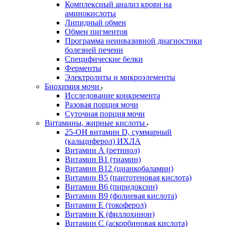
Комплексный анализ крови на
аминокислоты
Липидный обмен
Обмен пигментов
Программа неинвазивной диагностики
болезней печени
Специфические белки
Ферменты
Электролиты и микроэлементы
Биохимия мочи
Исследование конкремента
Разовая порция мочи
Суточная порция мочи
Витамины, жирные кислоты
25-OH витамин D, суммарный
(кальциферол) ИХЛА
Витамин А (ретинол)
Витамин В1 (тиамин)
Витамин В12 (цианкобаламин)
Витамин В5 (пантотеновая кислота)
Витамин В6 (пиридоксин)
Витамин В9 (фолиевая кислота)
Витамин Е (токоферол)
Витамин К (филлохинон)
Витамин С (аскорбиновая кислота)