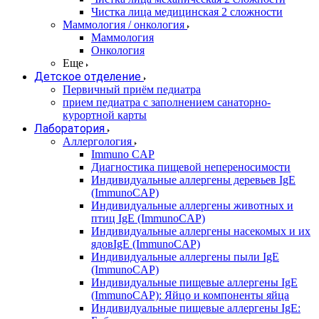
Чистка лица медицинская 2 сложности
Маммология / онкология
Маммология
Онкология
Еще
Детское отделение
Первичный приём педиатра
прием педиатра с заполнением санаторно-
курортной карты
Лаборатория
Аллергология
Immuno CAP
Диагностика пищевой непереносимости
Индивидуальные аллергены деревьев IgE
(ImmunoCAP)
Индивидуальные аллергены животных и
птиц IgE (ImmunoCAP)
Индивидуальные аллергены насекомых и их
ядовIgE (ImmunoCAP)
Индивидуальные аллергены пыли IgE
(ImmunoCAP)
Индивидуальные пищевые аллергены IgE
(ImmunoCAP): Яйцо и компоненты яйца
Индивидуальные пищевые аллергены IgE: