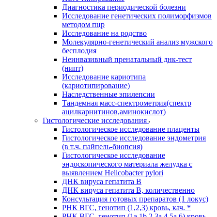
Диагностика периодической болезни
Исследование генетических полиморфизмов
методом пцр
Исследование на родство
Молекулярно-генетический анализ мужского
бесплодия
Неинвазивный пренатальный днк-тест
(нипт)
Исследование кариотипа
(кариотипирование)
Наследственные эпилепсии
Тандемная масс-спектрометрия(спектр
ацилкарнитинов,аминокислот)
Гистологические исследования
Гистологическое исследование плаценты
Гистологическое исследование эндометрия
(в т.ч. пайпель-биопсия)
Гистологическое исследование
эндоскопического материала желудка с
выявлением Helicobacter pylori
ДНК вируса гепатита B
ДНК вируса гепатита B, количественно
Консультация готовых препаратов (1 локус)
РНК ВГC, генотип (1,2,3) кровь, кач. *
РНК ВГC, генотип (1a,1b,2,3a,4,5a,6) кровь,