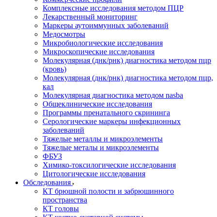
Комплексные исследования методом ПЦР
Лекарственный мониторинг
Маркеры аутоиммунных заболеваний
Медосмотры
Микробиологические исследования
Микроскопические исследования
Молекулярная (днк/рнк) диагностика методом пцр
(кровь)
Молекулярная (днк/рнк) диагностика методом пцр,
кал
Молекулярная диагностика методом nasba
Общеклинические исследования
Программы пренатального скрининга
Серологические маркеры инфекционных
заболеваний
Тяжелые металлы и микроэлементы
Тяжелые металы и микроэлементы
ФБУЗ
Химико-токсилогические исследования
Цитологические исследования
Обследования
КТ брюшной полости и забрюшинного
пространства
КТ головы