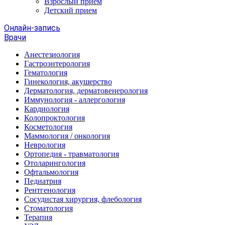
Взрослый прием
Детский прием
Онлайн-запись
Врачи
Анестезиология
Гастроэнтерология
Гематология
Гинекология, акушерство
Дерматология, дерматовенерология
Иммунология - аллергология
Кардиология
Колопроктология
Косметология
Маммология / онкология
Неврология
Ортопедия - травматология
Отоларингология
Офтальмология
Педиатрия
Рентгенология
Сосудистая хирургия, флебология
Стоматология
Терапия