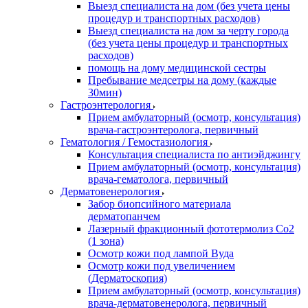
Выезд специалиста на дом (без учета цены
процедур и транспортных расходов)
Выезд специалиста на дом за черту города
(без учета цены процедур и транспортных
расходов)
помощь на дому медицинской сестры
Пребывание медсетры на дому (каждые
30мин)
Гастроэнтерология
Прием амбулаторный (осмотр, консультация)
врача-гастроэнтеролога, первичный
Гематология / Гемостазиология
Консультация специалиста по антиэйджингу
Прием амбулаторный (осмотр, консультация)
врача-гематолога, первичный
Дерматовенерология
Забор биопсийного материала
дерматопанчем
Лазерный фракционный фототермолиз Со2
(1 зона)
Осмотр кожи под лампой Вуда
Осмотр кожи под увеличением
(Дерматоскопия)
Прием амбулаторный (осмотр, консультация)
врача-дерматовенеролога, первичный