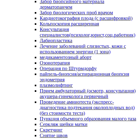
Забор биопсийного материала
дерматопанчем
Забор биологических проб врачом
Кардиотокография плода (с расшифровкой)
Кольпоскопия расширенная
Консультация
специалистов(психолог,юрист,соц.работник)
Лабиопластика
Лечение заболеваний слизистых, кожи с
использованием энергии (1 зона)
медикаментозный аборт
Озонотерапия
Операция по Штурмдорфу
пайпель-биопсия/аспирационная биопсия
эндометрия
плазмолифтинг
Прием амбулаторный (осмотр, консультация)
акушера-гинеколога первичный
Проведение амниотеста (экспресс-
диагностика подтекания околоплодных вод)
(без стоимости теста)
Пункция объемного образования малого таза
Серкляж шейки матки
Скретчинг
Снятие швов