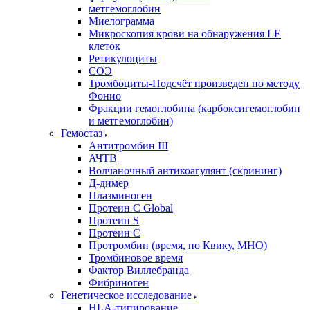
метгемоглобин
Миелограмма
Микроскопия крови на обнаружения LE
клеток
Ретикулоциты
СОЭ
Тромбоциты-Подсчёт произведен по методу
Фонио
Фракции гемоглобина (карбоксигемоглобин
и метгемоглобин)
Гемостаз
Антитромбин III
АЧТВ
Волчаночный антикоагулянт (скрининг)
Д-димер
Плазминоген
Протеин C Global
Протеин S
Протеин С
Протромбин (время, по Квику, МНО)
Тромбиновое время
Фактор Виллебранда
Фибриноген
Генетическое исследование
HLA-типирование