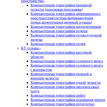
пространства
Компьютерная томография брюшной
полости (поисковая программа)
Компьютерная томография забрюшинного
пространства(система мочевыведения
почки,мочеточники,мочевой пузырь)
Компьютерная томография надпочечников
Компьютерная томография печени
Компьютерная томография поджелудочной
железы
Компьютерная томография почек
КТ головы
Компьютерная томография височной
области
Компьютерная томография головного мозга
Компьютерная томография головного мозга
с контрастом
Компьютерная томография нижней и
верхней челюсти
Компьютерная томография одной челюсти
Компьютерная томография околоносовых
пазух
Компьютерная томография орбит
Компьютерная томография основания черепа
Компьютерная томография ротоглотки