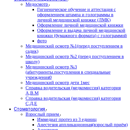
Медосмотр
Гигиеническое обучение и аттестация с
оформлением штампа и голограммы в
личной медицинской книжке (ЛМК)
Оформление личной медицинской книжки
Оформление и выдача личной медицинской
книжки (бумажного формата) с голограммой
фото
Медицинский осмотр №1(перед поступлением в
садик)
Медицинский осмотр №2 (перед поступлением в
школу)
Медицинский осмотр №3
(абитуриенты.поступления в специальные
учреждения0
Медицинский осмотр дети 1мес
Справка водительская (медкомиссия) категория
А,В.М
Справка водительская (медкомиссия) категория
С,Д,Е
Стоматология
Взрослый прием
Иммедиат протез из 3 единиц
Анестезия аппликационная(взрослый приём)
Анестезия