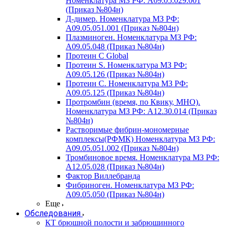
Номенклатура МЗ РФ: A09.05.029.001
(Приказ №804н)
Д-димер. Номенклатура МЗ РФ:
A09.05.051.001 (Приказ №804н)
Плазминоген. Номенклатура МЗ РФ:
A09.05.048 (Приказ №804н)
Протеин C Global
Протеин S. Номенклатура МЗ РФ:
A09.05.126 (Приказ №804н)
Протеин С. Номенклатура МЗ РФ:
A09.05.125 (Приказ №804н)
Протромбин (время, по Квику, МНО).
Номенклатура МЗ РФ: A12.30.014 (Приказ
№804н)
Растворимые фибрин-мономерные
комплексы(РФМК) Номенклатура МЗ РФ:
A09.05.051.002 (Приказ №804н)
Тромбиновое время. Номенклатура МЗ РФ:
A12.05.028 (Приказ №804н)
Фактор Виллебранда
Фибриноген. Номенклатура МЗ РФ:
A09.05.050 (Приказ №804н)
Еще
Обследования
КТ брюшной полости и забрюшинного