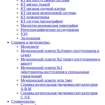
КТ костно-суставной системы
КТ мягких тканей
КТ органов грудной клетки
КТ органов мочеполовой системы
КТ позвоночника
КТ сосудов (ангиография)
Магнитно-резонансная томография
Рентгенографические исследования
УЗД
Эндоскопия
Справки и медосмотры
Медосмотр
Медицинский осмотр №1(перед поступлением в
садик)
Медицинский осмотр №2 (перед поступлением в
школу)
Медицинский осмотр №3
(абитуриенты.поступления в специальные
учреждения0
Медицинский осмотр дети 1мес
Справка водительская (медкомиссия) категория
А,В.М
Справка водительская (медкомиссия) категория
С,Д,Е
Стоматология