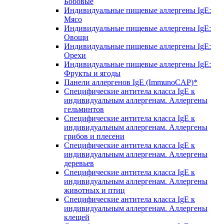
Бобовые
Индивидуальные пищевые аллергены IgE:
Мясо
Индивидуальные пищевые аллергены IgE:
Овощи
Индивидуальные пищевые аллергены IgE:
Орехи
Индивидуальные пищевые аллергены IgE:
Фрукты и ягоды
Панели аллергенов IgE (ImmunoCAP)*
Специфические антитела класса IgE к
индивидуальным аллергенам. Аллергены
гельминтов
Специфические антитела класса IgE к
индивидуальным аллергенам. Аллергены
грибов и плесени
Специфические антитела класса IgE к
индивидуальным аллергенам. Аллергены
деревьев
Специфические антитела класса IgE к
индивидуальным аллергенам. Аллергены
животных и птиц
Специфические антитела класса IgE к
индивидуальным аллергенам. Аллергены
клещей