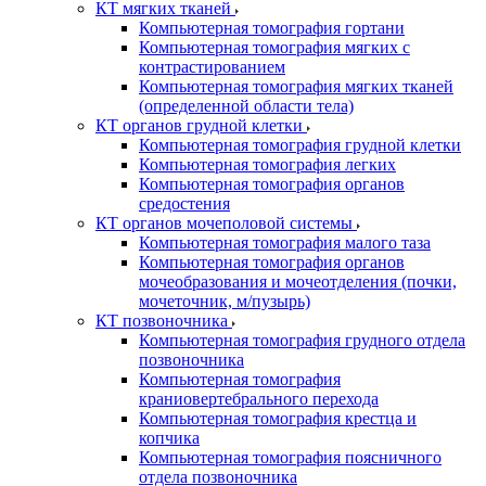
КТ мягких тканей
Компьютерная томография гортани
Компьютерная томография мягких с
контрастированием
Компьютерная томография мягких тканей
(определенной области тела)
КТ органов грудной клетки
Компьютерная томография грудной клетки
Компьютерная томография легких
Компьютерная томография органов
средостения
КТ органов мочеполовой системы
Компьютерная томография малого таза
Компьютерная томография органов
мочеобразования и мочеотделения (почки,
мочеточник, м/пузырь)
КТ позвоночника
Компьютерная томография грудного отдела
позвоночника
Компьютерная томография
краниовертебрального перехода
Компьютерная томография крестца и
копчика
Компьютерная томография поясничного
отдела позвоночника