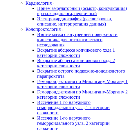
Кардиология
Прием амбулаторный (осмотр, консультация)
врача-кардиолога, первичный
Электрокардиография (расшифровка,
описание, интерпретация данных)
Колопроктология
Взятие мазка с внутренней поверхности
кишечника для цитологического
исследования
Вскрытие абсцесса копчикового хода 1
категории сложности
Вскрытие абсцесса копчикового хода 2
категории сложности
Вскрытие острого подкожно-подслизистого
парапроктита
Геморроидэктомия по Миллигану-Моргану 1
категории сложности
Геморроидэктомия по Миллигану-Моргану 2
категории сложности
Иссечение 1-го наружного
геморроидального узла, 1 категории
сложности
Иссечение 1-го наружного
геморроидального узла, 2 категории
сложности