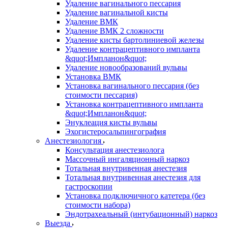
Удаление вагинального пессария
Удаление вагинальной кисты
Удаление ВМК
Удаление ВМК 2 сложности
Удаление кисты бартолиниевой железы
Удаление контрацептивного импланта
&quot;Импланон&quot;
Удаление новообразований вульвы
Установка ВМК
Установка вагинального пессария (без
стоимости пессария)
Установка контрацептивного импланта
&quot;Импланон&quot;
Энуклеация кисты вульвы
Эхогистеросальпингография
Анестезиология
Консультация анестезиолога
Массочный ингаляционный наркоз
Тотальная внутривенная анестезия
Тотальная внутривенная анестезия для
гастроскопии
Установка подключичного катетера (без
стоимости набора)
Эндотрахеальный (интубационный) наркоз
Выезда