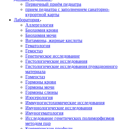
Первичный приём педиатра
прием педиатра с заполнением санаторно-
курортной карты
Лаборатория
Аллергология
Биохимия крови
Биохимия мочи
Витамины, жирные кислоты
Гематология
Гемостаз
Генетическое исследование
Гистологические исследования
Гистологические исследования пункционного
материала
Гомеостаз
Гормоны крови
Гормоны мочи
Гормоны слюны
Изосерология
Иммуногистохимические исследования
Имуннологические исследования
Имуногематология
Исследование генетических полиморфизмов
методом пцр
Коммерческие профили