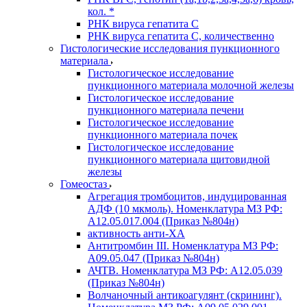
кол. *
РНК вируса гепатита C
РНК вируса гепатита C, количественно
Гистологические исследования пункционного
материала
Гистологическое исследование
пункционного материала молочной железы
Гистологическое исследование
пункционного материала печени
Гистологическое исследование
пункционного материала почек
Гистологическое исследование
пункционного материала щитовидной
железы
Гомеостаз
Агрегация тромбоцитов, индуцированная
АДФ (10 мкмоль). Номенклатура МЗ РФ:
A12.05.017.004 (Приказ №804н)
активность анти-ХА
Антитромбин III. Номенклатура МЗ РФ:
A09.05.047 (Приказ №804н)
АЧТВ. Номенклатура МЗ РФ: A12.05.039
(Приказ №804н)
Волчаночный антикоагулянт (скрининг).