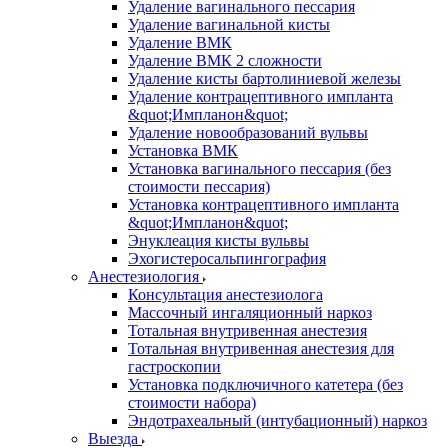
Удаление вагинального пессария
Удаление вагинальной кисты
Удаление ВМК
Удаление ВМК 2 сложности
Удаление кисты бартолиниевой железы
Удаление контрацептивного импланта
&quot;Импланон&quot;
Удаление новообразований вульвы
Установка ВМК
Установка вагинального пессария (без
стоимости пессария)
Установка контрацептивного импланта
&quot;Импланон&quot;
Энуклеация кисты вульвы
Эхогистеросальпингография
Анестезиология
Консультация анестезиолога
Массочный ингаляционный наркоз
Тотальная внутривенная анестезия
Тотальная внутривенная анестезия для
гастроскопии
Установка подключичного катетера (без
стоимости набора)
Эндотрахеальный (интубационный) наркоз
Выезда