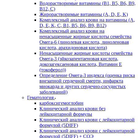
Водорастворимые витамины (B1, B5, B6, В9,
В12, С)
Жирорастворимые витамины (A, D, E, K)
Комплексный анализ крови на витамины (A,
D, E, K, C, B1, B5, B6, В9, B12)
Комплексный анализ крови на
ненасыщенные жирные кислоты семейства
Омега-6 (линолевая кислота, линоленовая
кислота, арахидоновая кислота)
Ненасыщенные жирные кислоты семейства
Омега-3 (эйкозапентаеновая кислота,
докозагексаеновая кислота, Витамин E
(токоферол))
Определение Омега-3 индекса (оценка риска
внезапной сердечной смерти, инфаркта
миокарда и других сердечно-сосудистых
заболеваний)
Гематология
карбоксигемоглобин
Клинический анализ крови без
лейкоцитарной формулы
Клинический анализ крови с лейкоцитарной
формулой (5DIFF)
Клинический анализ крови с лейкоцитарной
формулой (5DIFF) + СОЭ