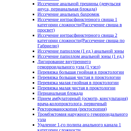
Иссечение анальной трещины (девульсия
ануса, перианальная блокада)
Иссечение анальных бахромок
Иссечение интрасфинктерного свища 1
категории сложности(Рассечение свища в
просвет)
Иссечение интрасфинктерного свища 2
категории сложности(Рассечение свища по
Габриелю)
Иссечение папиллом (1 ед.) анальной зоны
Иссечение папиллом анальной зоны (1 ед.)
Лигирование внутреннего
геморроидального узла (1 узел)
Перевязка большая гнойная в проктологии
Перевязка большая чистая в проктологии
Перевязка малая гнойная в проктологии
Перевязка малая чистая в проктологии
Перианальная блокада
Прием амбулаторный (осмотр, консультация)
врача-колопроктолога, первичный
Ректороманоскопия (ректоспопия)
Тромбэктомия наружного геморроидального
узла
Удаление 1-го полипа анального канала 1
категории сложности