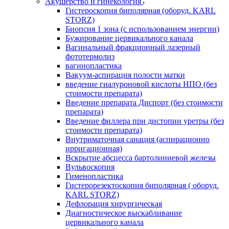
Акушерство и гинекология
Гистероскопия биполярная (оборуд. KARL
STORZ)
Биопсия 1 зона (с использованием энергии)
Бужирование цервикального канала
Вагинальный фракционный лазерный
фототермолиз
вагинопластика
Вакуум-аспирация полости матки
введение гиалуроновой кислоты НПО (без
стоимости препарата)
Введение препарата Диспорт (без стоимости
препарата)
Введение филлера при дистопии уретры (без
стоимости препарата)
Внутриматочная санация (аспирационно
ирригационная)
Вскрытие абсцесса бартолиниевой железы
Вульвоскопия
Гименопластика
Гистерорезектоскопия биполярная ( оборуд.
KARL STORZ)
Дефлорация хирургическая
Диагностическое выскабливание
цервикального канала