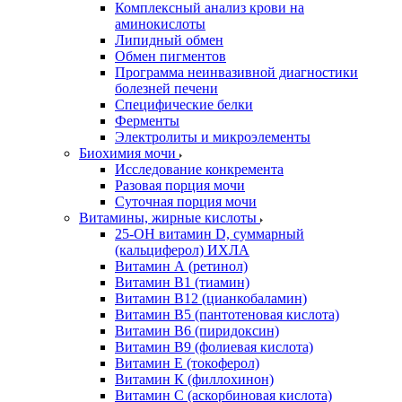
Комплексный анализ крови на
аминокислоты
Липидный обмен
Обмен пигментов
Программа неинвазивной диагностики
болезней печени
Специфические белки
Ферменты
Электролиты и микроэлементы
Биохимия мочи
Исследование конкремента
Разовая порция мочи
Суточная порция мочи
Витамины, жирные кислоты
25-OH витамин D, суммарный
(кальциферол) ИХЛА
Витамин А (ретинол)
Витамин В1 (тиамин)
Витамин В12 (цианкобаламин)
Витамин В5 (пантотеновая кислота)
Витамин В6 (пиридоксин)
Витамин В9 (фолиевая кислота)
Витамин Е (токоферол)
Витамин К (филлохинон)
Витамин С (аскорбиновая кислота)