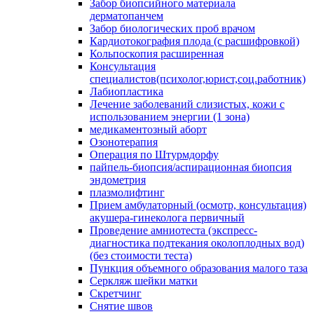
Забор биопсийного материала
дерматопанчем
Забор биологических проб врачом
Кардиотокография плода (с расшифровкой)
Кольпоскопия расширенная
Консультация
специалистов(психолог,юрист,соц.работник)
Лабиопластика
Лечение заболеваний слизистых, кожи с
использованием энергии (1 зона)
медикаментозный аборт
Озонотерапия
Операция по Штурмдорфу
пайпель-биопсия/аспирационная биопсия
эндометрия
плазмолифтинг
Прием амбулаторный (осмотр, консультация)
акушера-гинеколога первичный
Проведение амниотеста (экспресс-
диагностика подтекания околоплодных вод)
(без стоимости теста)
Пункция объемного образования малого таза
Серкляж шейки матки
Скретчинг
Снятие швов