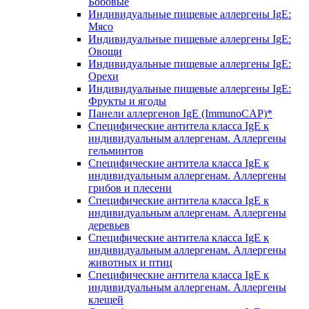
Бобовые
Индивидуальные пищевые аллергены IgE:
Мясо
Индивидуальные пищевые аллергены IgE:
Овощи
Индивидуальные пищевые аллергены IgE:
Орехи
Индивидуальные пищевые аллергены IgE:
Фрукты и ягоды
Панели аллергенов IgE (ImmunoCAP)*
Специфические антитела класса IgE к
индивидуальным аллергенам. Аллергены
гельминтов
Специфические антитела класса IgE к
индивидуальным аллергенам. Аллергены
грибов и плесени
Специфические антитела класса IgE к
индивидуальным аллергенам. Аллергены
деревьев
Специфические антитела класса IgE к
индивидуальным аллергенам. Аллергены
животных и птиц
Специфические антитела класса IgE к
индивидуальным аллергенам. Аллергены
клещей