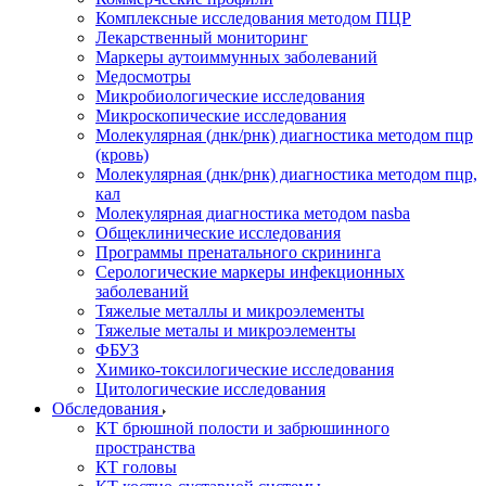
Комплексные исследования методом ПЦР
Лекарственный мониторинг
Маркеры аутоиммунных заболеваний
Медосмотры
Микробиологические исследования
Микроскопические исследования
Молекулярная (днк/рнк) диагностика методом пцр
(кровь)
Молекулярная (днк/рнк) диагностика методом пцр,
кал
Молекулярная диагностика методом nasba
Общеклинические исследования
Программы пренатального скрининга
Серологические маркеры инфекционных
заболеваний
Тяжелые металлы и микроэлементы
Тяжелые металы и микроэлементы
ФБУЗ
Химико-токсилогические исследования
Цитологические исследования
Обследования
КТ брюшной полости и забрюшинного
пространства
КТ головы