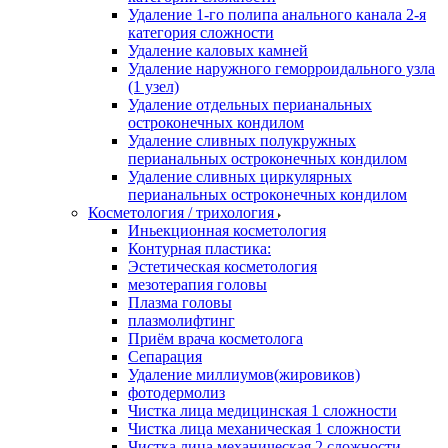
Удаление 1-го полипа анального канала 2-я
категория сложности
Удаление каловых камней
Удаление наружного геморроидального узла
(1 узел)
Удаление отдельных перианальных
остроконечных кондилом
Удаление сливных полукружных
перианальных остроконечных кондилом
Удаление сливных циркулярных
перианальных остроконечных кондилом
Косметология / трихология
Иньекционная косметология
Контурная пластика:
Эстетическая косметология
мезотерапия головы
Плазма головы
плазмолифтинг
Приём врача косметолога
Сепарация
Удаление миллиумов(жировиков)
фотодермолиз
Чистка лица медицинская 1 сложности
Чистка лица механическая 1 сложности
Чистка лица механическая 2 сложности