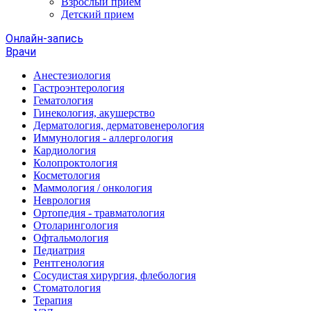
Взрослый прием
Детский прием
Онлайн-запись
Врачи
Анестезиология
Гастроэнтерология
Гематология
Гинекология, акушерство
Дерматология, дерматовенерология
Иммунология - аллергология
Кардиология
Колопроктология
Косметология
Маммология / онкология
Неврология
Ортопедия - травматология
Отоларингология
Офтальмология
Педиатрия
Рентгенология
Сосудистая хирургия, флебология
Стоматология
Терапия