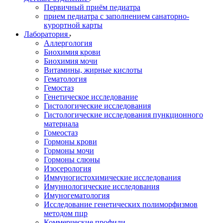
Первичный приём педиатра
прием педиатра с заполнением санаторно-
курортной карты
Лаборатория
Аллергология
Биохимия крови
Биохимия мочи
Витамины, жирные кислоты
Гематология
Гемостаз
Генетическое исследование
Гистологические исследования
Гистологические исследования пункционного
материала
Гомеостаз
Гормоны крови
Гормоны мочи
Гормоны слюны
Изосерология
Иммуногистохимические исследования
Имуннологические исследования
Имуногематология
Исследование генетических полиморфизмов
методом пцр
Коммерческие профили