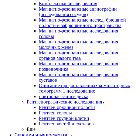
Комплексные исследования
Магнитно-резонансные ангиографии
(исследования сосудов)
Магнитно-резонансные исслед. брюшной
полости и забрюшинного пространства
Магнитно-резонансные исследования
головы
Магнитно-резонансные исследования
молочных желез
Магнитно-резонансные исследования
органов малого таза
Магнитно-резонансные исследования
позвоночника
Магнитно-резонансные исследования
суставов
Описание предоставленных компьютерных
томограмм 1 исследование
повторная запись диска
Рентгенографические исследования
Рентген брюшной полости
Рентген головы
Рентген грудной клетки
Рентген костей и суставов
Еще
Справки и медосмотры