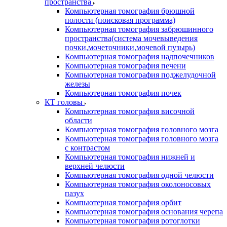
пространства
Компьютерная томография брюшной
полости (поисковая программа)
Компьютерная томография забрюшинного
пространства(система мочевыведения
почки,мочеточники,мочевой пузырь)
Компьютерная томография надпочечников
Компьютерная томография печени
Компьютерная томография поджелудочной
железы
Компьютерная томография почек
КТ головы
Компьютерная томография височной
области
Компьютерная томография головного мозга
Компьютерная томография головного мозга
с контрастом
Компьютерная томография нижней и
верхней челюсти
Компьютерная томография одной челюсти
Компьютерная томография околоносовых
пазух
Компьютерная томография орбит
Компьютерная томография основания черепа
Компьютерная томография ротоглотки