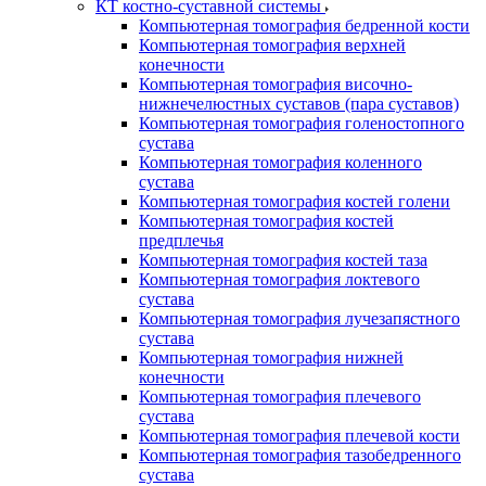
КТ костно-суставной системы
Компьютерная томография бедренной кости
Компьютерная томография верхней
конечности
Компьютерная томография височно-
нижнечелюстных суставов (пара суставов)
Компьютерная томография голеностопного
сустава
Компьютерная томография коленного
сустава
Компьютерная томография костей голени
Компьютерная томография костей
предплечья
Компьютерная томография костей таза
Компьютерная томография локтевого
сустава
Компьютерная томография лучезапястного
сустава
Компьютерная томография нижней
конечности
Компьютерная томография плечевого
сустава
Компьютерная томография плечевой кости
Компьютерная томография тазобедренного
сустава