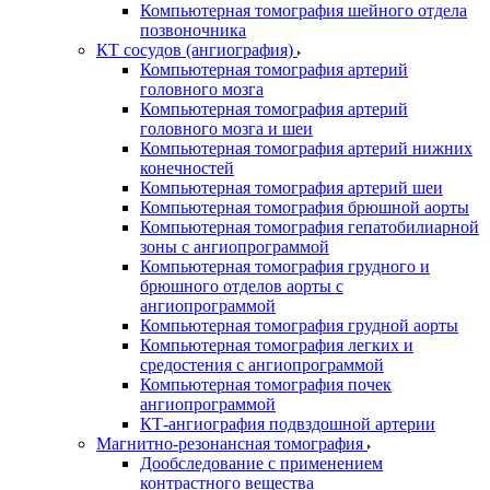
Компьютерная томография шейного отдела
позвоночника
КТ сосудов (ангиография)
Компьютерная томография артерий
головного мозга
Компьютерная томография артерий
головного мозга и шеи
Компьютерная томография артерий нижних
конечностей
Компьютерная томография артерий шеи
Компьютерная томография брюшной аорты
Компьютерная томография гепатобилиарной
зоны с ангиопрограммой
Компьютерная томография грудного и
брюшного отделов аорты с
ангиопрограммой
Компьютерная томография грудной аорты
Компьютерная томография легких и
средостения с ангиопрограммой
Компьютерная томография почек
ангиопрограммой
КТ-ангиография подвздошной артерии
Магнитно-резонансная томография
Дообследование с применением
контрастного вещества