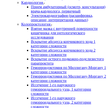
Кардиология
Прием амбулаторный (осмотр, консультация)
врача-кардиолога, первичный
Электрокардиография (расшифровка,
описание, интерпретация данных)
Колопроктология
Взятие мазка с внутренней поверхности
кишечника для цитологического
исследования
Вскрытие абсцесса копчикового хода 1
категории сложности
Вскрытие абсцесса копчикового хода 2
категории сложности
Вскрытие острого подкожно-подслизистого
парапроктита
Геморроидэктомия по Миллигану-Моргану 1
категории сложности
Геморроидэктомия по Миллигану-Моргану 2
категории сложности
Иссечение 1-го наружного
геморроидального узла, 1 категории
сложности
Иссечение 1-го наружного
геморроидального узла, 2 категории
сложности