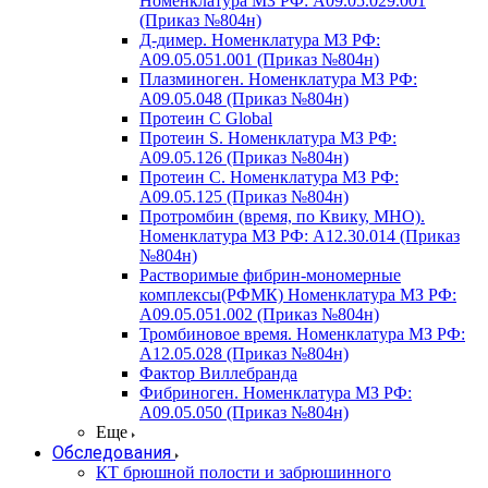
Номенклатура МЗ РФ: A09.05.029.001
(Приказ №804н)
Д-димер. Номенклатура МЗ РФ:
A09.05.051.001 (Приказ №804н)
Плазминоген. Номенклатура МЗ РФ:
A09.05.048 (Приказ №804н)
Протеин C Global
Протеин S. Номенклатура МЗ РФ:
A09.05.126 (Приказ №804н)
Протеин С. Номенклатура МЗ РФ:
A09.05.125 (Приказ №804н)
Протромбин (время, по Квику, МНО).
Номенклатура МЗ РФ: A12.30.014 (Приказ
№804н)
Растворимые фибрин-мономерные
комплексы(РФМК) Номенклатура МЗ РФ:
A09.05.051.002 (Приказ №804н)
Тромбиновое время. Номенклатура МЗ РФ:
A12.05.028 (Приказ №804н)
Фактор Виллебранда
Фибриноген. Номенклатура МЗ РФ:
A09.05.050 (Приказ №804н)
Еще
Обследования
КТ брюшной полости и забрюшинного