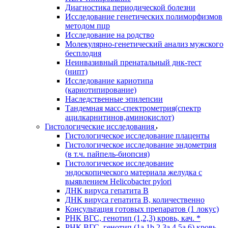
Диагностика периодической болезни
Исследование генетических полиморфизмов
методом пцр
Исследование на родство
Молекулярно-генетический анализ мужского
бесплодия
Неинвазивный пренатальный днк-тест
(нипт)
Исследование кариотипа
(кариотипирование)
Наследственные эпилепсии
Тандемная масс-спектрометрия(спектр
ацилкарнитинов,аминокислот)
Гистологические исследования
Гистологическое исследование плаценты
Гистологическое исследование эндометрия
(в т.ч. пайпель-биопсия)
Гистологическое исследование
эндоскопического материала желудка с
выявлением Helicobacter pylori
ДНК вируса гепатита B
ДНК вируса гепатита B, количественно
Консультация готовых препаратов (1 локус)
РНК ВГC, генотип (1,2,3) кровь, кач. *
РНК ВГC, генотип (1a,1b,2,3a,4,5a,6) кровь,