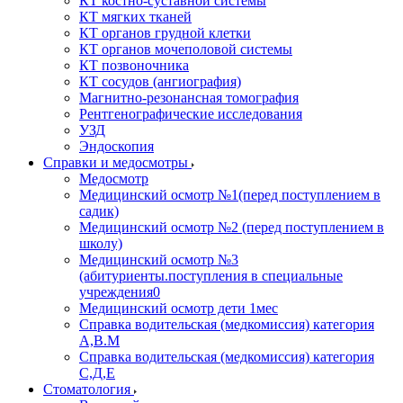
КТ костно-суставной системы
КТ мягких тканей
КТ органов грудной клетки
КТ органов мочеполовой системы
КТ позвоночника
КТ сосудов (ангиография)
Магнитно-резонансная томография
Рентгенографические исследования
УЗД
Эндоскопия
Справки и медосмотры
Медосмотр
Медицинский осмотр №1(перед поступлением в
садик)
Медицинский осмотр №2 (перед поступлением в
школу)
Медицинский осмотр №3
(абитуриенты.поступления в специальные
учреждения0
Медицинский осмотр дети 1мес
Справка водительская (медкомиссия) категория
А,В.М
Справка водительская (медкомиссия) категория
С,Д,Е
Стоматология