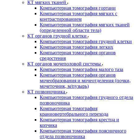
КТ мягких тканей
Компьютерная томография гортани
Компьютерная томография мягких с
контрастированием
Компьютерная томография мягких тканей
(определенной области тела)
КТ органов грудной клетки
Компьютерная томография грудной клетки
Компьютерная томография легких
Компьютерная томография органов
средостения
КТ органов мочеполовой системы
Компьютерная томография малого таза
Компьютерная томография органов
мочеобразования и мочеотделения (почки,
мочеточник, м/пузырь)
КТ позвоночника
Компьютерная томография грудного отдела
позвоночника
Компьютерная томография
краниовертебрального перехода
Компьютерная томография крестца и
копчика
Компьютерная томография поясничного
отдела позвоночника