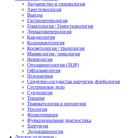
Акушерство и гинекология
Анестезиология
Выезда
Гастроэнтерология
Гематология / Гемостазиология
Дерматовенерология
Кардиология
Колопроктология
Косметология / трихология
Маммология / онкология
Неврология
Отоларингология (ЛОР)
Офтальмология
Психиатрия
Сердечно-сосудистая хирургия, флебология
Сестринское дело
Сурдология
Терапия
Травматология и ортопедия
Урология
Физиотерапия
Функциональная диагностика
Хирургия
Эндокринология
Детское отделение