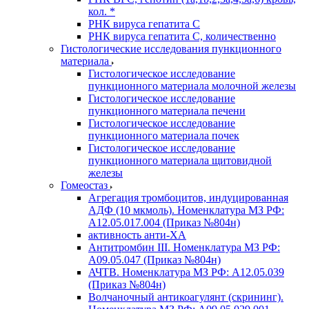
кол. *
РНК вируса гепатита C
РНК вируса гепатита C, количественно
Гистологические исследования пункционного
материала
Гистологическое исследование
пункционного материала молочной железы
Гистологическое исследование
пункционного материала печени
Гистологическое исследование
пункционного материала почек
Гистологическое исследование
пункционного материала щитовидной
железы
Гомеостаз
Агрегация тромбоцитов, индуцированная
АДФ (10 мкмоль). Номенклатура МЗ РФ:
A12.05.017.004 (Приказ №804н)
активность анти-ХА
Антитромбин III. Номенклатура МЗ РФ:
A09.05.047 (Приказ №804н)
АЧТВ. Номенклатура МЗ РФ: A12.05.039
(Приказ №804н)
Волчаночный антикоагулянт (скрининг).