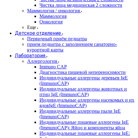
Чистка лица медицинская 2 сложности
Маммология / онкология
Маммология
Онкология
Еще
Детское отделение
Первичный приём педиатра
прием педиатра с заполнением санаторно-
курортной карты
Лаборатория
Аллергология
Immuno CAP
Диагностика пищевой непереносимости
Индивидуальные аллергены деревьев IgE
(ImmunoCAP)
Индивидуальные аллергены животных и
птиц IgE (ImmunoCAP)
Индивидуальные аллергены насекомых и их
ядовIgE (ImmunoCAP)
Индивидуальные аллергены пыли IgE
(ImmunoCAP)
Индивидуальные пищевые аллергены IgE
(ImmunoCAP): Яйцо и компоненты яйца
Индивидуальные пищевые аллергены IgE: