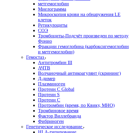
метгемоглобин
Миелограмма
Микроскопия крови на обнаружения LE
клеток
Ретикулоциты
СОЭ
Тромбоциты-Подсчёт произведен по методу
Фонио
Фракции гемоглобина (карбоксигемоглобин
и метгемоглобин)
Гемостаз
Антитромбин III
АЧТВ
Волчаночный антикоагулянт (скрининг)
Д-димер
Плазминоген
Протеин C Global
Протеин S
Протеин С
Протромбин (время, по Квику, МНО)
Тромбиновое время
Фактор Виллебранда
Фибриноген
Генетическое исследование
HLA-типирование