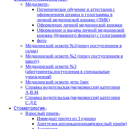
Медосмотр
Гигиеническое обучение и аттестация с
оформлением штампа и голограммы в
личной медицинской книжке (ЛМК)
Оформление личной медицинской книжки
Оформление и выдача личной медицинской
книжки (бумажного формата) с голограммой
фото
Медицинский осмотр №1(перед поступлением в
садик)
Медицинский осмотр №2 (перед поступлением в
школу)
Медицинский осмотр №3
(абитуриенты.поступления в специальные
учреждения0
Медицинский осмотр дети 1мес
Справка водительская (медкомиссия) категория
А,В.М
Справка водительская (медкомиссия) категория
С,Д,Е
Стоматология
Взрослый прием
Иммедиат протез из 3 единиц
Анестезия аппликационная(взрослый приём)
Анестезия