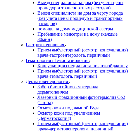
Выезд специалиста на дом (без учета цены
процедур и транспортных расходов)
Выезд специалиста на дом за черту города
(без учета цены процедур и транспортных
расходов)
помощь на дому медицинской сестры
Пребывание медсетры на дому (каждые
30мин)
Гастроэнтерология
Прием амбулаторный (осмотр, консультация)
врача-гастроэнтеролога, первичный
Гематология / Гемостазиология
Консультация специалиста по антиэйджингу
Прием амбулаторный (осмотр, консультация)
врача-гематолога, первичный
Дерматовенерология
Забор биопсийного материала
дерматопанчем
Лазерный фракционный фототермолиз Со2
(1 зона)
Осмотр кожи под лампой Вуда
Осмотр кожи под увеличением
(Дерматоскопия)
Прием амбулаторный (осмотр, консультация)
врача-дерматовенеролога, первичный