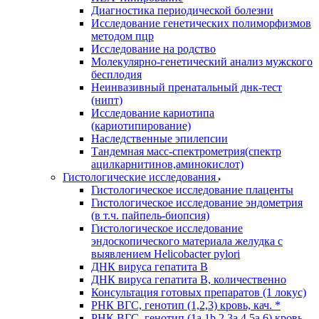
Диагностика периодической болезни
Исследование генетических полиморфизмов
методом пцр
Исследование на родство
Молекулярно-генетический анализ мужского
бесплодия
Неинвазивный пренатальный днк-тест
(нипт)
Исследование кариотипа
(кариотипирование)
Наследственные эпилепсии
Тандемная масс-спектрометрия(спектр
ацилкарнитинов,аминокислот)
Гистологические исследования
Гистологическое исследование плаценты
Гистологическое исследование эндометрия
(в т.ч. пайпель-биопсия)
Гистологическое исследование
эндоскопического материала желудка с
выявлением Helicobacter pylori
ДНК вируса гепатита B
ДНК вируса гепатита B, количественно
Консультация готовых препаратов (1 локус)
РНК ВГC, генотип (1,2,3) кровь, кач. *
РНК ВГC, генотип (1a,1b,2,3a,4,5a,6) кровь,