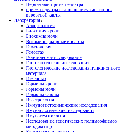
Первичный приём педиатра
прием педиатра с заполнением санаторно-
курортной карты
Лаборатория
Аллергология
Биохимия крови
Биохимия мочи
Витамины, жирные кислоты
Гематология
Гемостаз
Генетическое исследование
Гистологические исследования
Гистологические исследования пункционного
материала
Гомеостаз
Гормоны крови
Гормоны мочи
Гормоны слюны
Изосерология
Иммуногистохимические исследования
Имуннологические исследования
Имуногематология
Исследование генетических полиморфизмов
методом пцр
Коммерческие профили