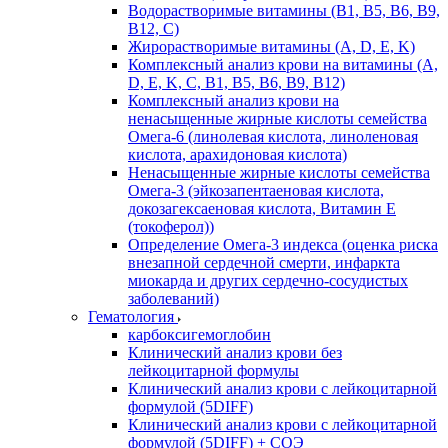
Водорастворимые витамины (B1, B5, B6, В9,
В12, С)
Жирорастворимые витамины (A, D, E, K)
Комплексный анализ крови на витамины (A,
D, E, K, C, B1, B5, B6, В9, B12)
Комплексный анализ крови на
ненасыщенные жирные кислоты семейства
Омега-6 (линолевая кислота, линоленовая
кислота, арахидоновая кислота)
Ненасыщенные жирные кислоты семейства
Омега-3 (эйкозапентаеновая кислота,
докозагексаеновая кислота, Витамин E
(токоферол))
Определение Омега-3 индекса (оценка риска
внезапной сердечной смерти, инфаркта
миокарда и других сердечно-сосудистых
заболеваний)
Гематология
карбоксигемоглобин
Клинический анализ крови без
лейкоцитарной формулы
Клинический анализ крови с лейкоцитарной
формулой (5DIFF)
Клинический анализ крови с лейкоцитарной
формулой (5DIFF) + СОЭ