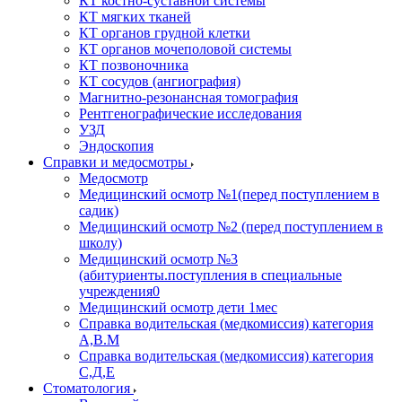
КТ костно-суставной системы
КТ мягких тканей
КТ органов грудной клетки
КТ органов мочеполовой системы
КТ позвоночника
КТ сосудов (ангиография)
Магнитно-резонансная томография
Рентгенографические исследования
УЗД
Эндоскопия
Справки и медосмотры
Медосмотр
Медицинский осмотр №1(перед поступлением в
садик)
Медицинский осмотр №2 (перед поступлением в
школу)
Медицинский осмотр №3
(абитуриенты.поступления в специальные
учреждения0
Медицинский осмотр дети 1мес
Справка водительская (медкомиссия) категория
А,В.М
Справка водительская (медкомиссия) категория
С,Д,Е
Стоматология