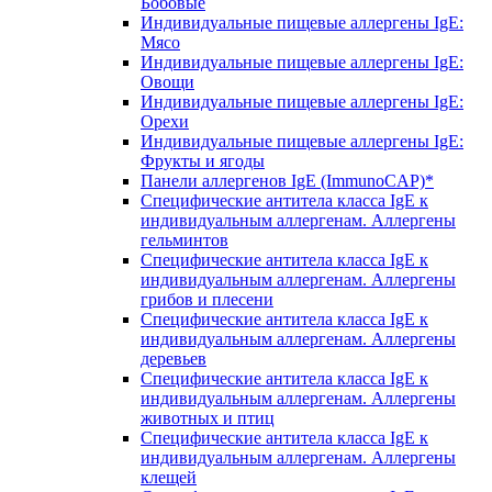
Бобовые
Индивидуальные пищевые аллергены IgE:
Мясо
Индивидуальные пищевые аллергены IgE:
Овощи
Индивидуальные пищевые аллергены IgE:
Орехи
Индивидуальные пищевые аллергены IgE:
Фрукты и ягоды
Панели аллергенов IgE (ImmunoCAP)*
Специфические антитела класса IgE к
индивидуальным аллергенам. Аллергены
гельминтов
Специфические антитела класса IgE к
индивидуальным аллергенам. Аллергены
грибов и плесени
Специфические антитела класса IgE к
индивидуальным аллергенам. Аллергены
деревьев
Специфические антитела класса IgE к
индивидуальным аллергенам. Аллергены
животных и птиц
Специфические антитела класса IgE к
индивидуальным аллергенам. Аллергены
клещей