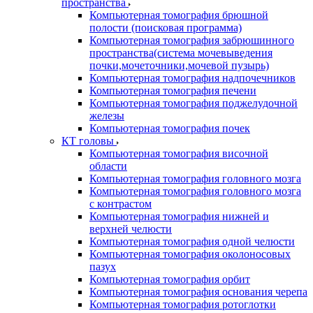
пространства
Компьютерная томография брюшной
полости (поисковая программа)
Компьютерная томография забрюшинного
пространства(система мочевыведения
почки,мочеточники,мочевой пузырь)
Компьютерная томография надпочечников
Компьютерная томография печени
Компьютерная томография поджелудочной
железы
Компьютерная томография почек
КТ головы
Компьютерная томография височной
области
Компьютерная томография головного мозга
Компьютерная томография головного мозга
с контрастом
Компьютерная томография нижней и
верхней челюсти
Компьютерная томография одной челюсти
Компьютерная томография околоносовых
пазух
Компьютерная томография орбит
Компьютерная томография основания черепа
Компьютерная томография ротоглотки