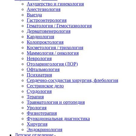
Акушерство и гинекология
Анестезиология
Выезда
Гастроэнтерология
Гематология / Гемостазиология
Дерматовенерология
Кардиология
Колопроктология
Косметология / трихология
Маммология / онкология
Неврология
Отоларингология (ЛОР)
Офтальмология
Психиатрия
Сердечно-сосудистая хирургия, флебология
Сестринское дело
Сурдология
Терапия
Травматология и ортопедия
Урология
Физиотерапия
Функциональная диагностика
Хирургия
Эндокринология
Детское отделение