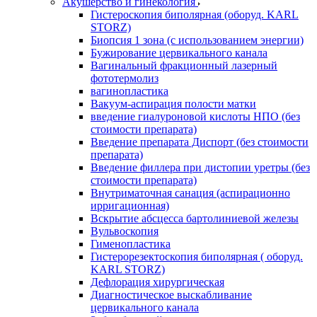
Акушерство и гинекология
Гистероскопия биполярная (оборуд. KARL
STORZ)
Биопсия 1 зона (с использованием энергии)
Бужирование цервикального канала
Вагинальный фракционный лазерный
фототермолиз
вагинопластика
Вакуум-аспирация полости матки
введение гиалуроновой кислоты НПО (без
стоимости препарата)
Введение препарата Диспорт (без стоимости
препарата)
Введение филлера при дистопии уретры (без
стоимости препарата)
Внутриматочная санация (аспирационно
ирригационная)
Вскрытие абсцесса бартолиниевой железы
Вульвоскопия
Гименопластика
Гистерорезектоскопия биполярная ( оборуд.
KARL STORZ)
Дефлорация хирургическая
Диагностическое выскабливание
цервикального канала