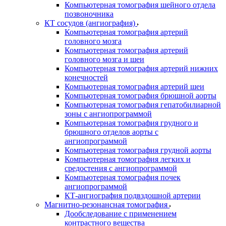
Компьютерная томография шейного отдела
позвоночника
КТ сосудов (ангиография)
Компьютерная томография артерий
головного мозга
Компьютерная томография артерий
головного мозга и шеи
Компьютерная томография артерий нижних
конечностей
Компьютерная томография артерий шеи
Компьютерная томография брюшной аорты
Компьютерная томография гепатобилиарной
зоны с ангиопрограммой
Компьютерная томография грудного и
брюшного отделов аорты с
ангиопрограммой
Компьютерная томография грудной аорты
Компьютерная томография легких и
средостения с ангиопрограммой
Компьютерная томография почек
ангиопрограммой
КТ-ангиография подвздошной артерии
Магнитно-резонансная томография
Дообследование с применением
контрастного вещества