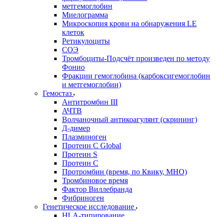
метгемоглобин
Миелограмма
Микроскопия крови на обнаружения LE
клеток
Ретикулоциты
СОЭ
Тромбоциты-Подсчёт произведен по методу
Фонио
Фракции гемоглобина (карбоксигемоглобин
и метгемоглобин)
Гемостаз
Антитромбин III
АЧТВ
Волчаночный антикоагулянт (скрининг)
Д-димер
Плазминоген
Протеин C Global
Протеин S
Протеин С
Протромбин (время, по Квику, МНО)
Тромбиновое время
Фактор Виллебранда
Фибриноген
Генетическое исследование
HLA-типирование