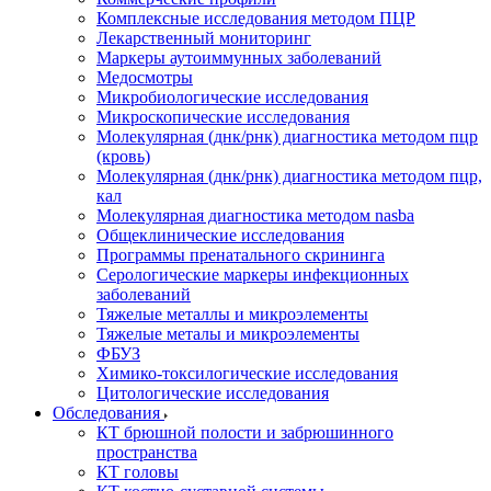
Комплексные исследования методом ПЦР
Лекарственный мониторинг
Маркеры аутоиммунных заболеваний
Медосмотры
Микробиологические исследования
Микроскопические исследования
Молекулярная (днк/рнк) диагностика методом пцр
(кровь)
Молекулярная (днк/рнк) диагностика методом пцр,
кал
Молекулярная диагностика методом nasba
Общеклинические исследования
Программы пренатального скрининга
Серологические маркеры инфекционных
заболеваний
Тяжелые металлы и микроэлементы
Тяжелые металы и микроэлементы
ФБУЗ
Химико-токсилогические исследования
Цитологические исследования
Обследования
КТ брюшной полости и забрюшинного
пространства
КТ головы