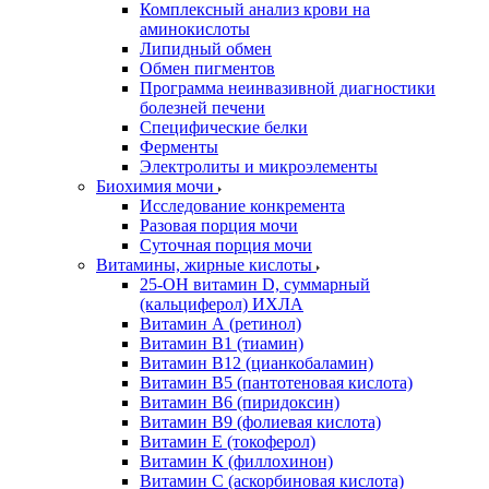
Комплексный анализ крови на
аминокислоты
Липидный обмен
Обмен пигментов
Программа неинвазивной диагностики
болезней печени
Специфические белки
Ферменты
Электролиты и микроэлементы
Биохимия мочи
Исследование конкремента
Разовая порция мочи
Суточная порция мочи
Витамины, жирные кислоты
25-OH витамин D, суммарный
(кальциферол) ИХЛА
Витамин А (ретинол)
Витамин В1 (тиамин)
Витамин В12 (цианкобаламин)
Витамин В5 (пантотеновая кислота)
Витамин В6 (пиридоксин)
Витамин В9 (фолиевая кислота)
Витамин Е (токоферол)
Витамин К (филлохинон)
Витамин С (аскорбиновая кислота)