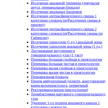
Иссечение анальной трещины (девульсия
ануса, перианальная блокада)
Иссечение анальных бахромок
Иссечение интрасфинктерного свища 1
категории сложности(Рассечение свища в
просвет)
Иссечение интрасфинктерного свища 2
категории сложности(Рассечение свища по
Габриелю)
Иссечение папиллом (1 ед.) анальной зоны
Иссечение папиллом анальной зоны (1 ед.)
Лигирование внутреннего
геморроидального узла (1 узел)
Перевязка большая гнойная в проктологии
Перевязка большая чистая в проктологии
Перевязка малая гнойная в проктологии
Перевязка малая чистая в проктологии
Перианальная блокада
Прием амбулаторный (осмотр, консультация)
врача-колопроктолога, первичный
Ректороманоскопия (ректоспопия)
Тромбэктомия наружного геморроидального
узла
Удаление 1-го полипа анального канала 1
категории сложности