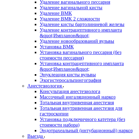
Удаление вагинального пессария
Удаление вагинальной кисты
Удаление ВМК
Удаление ВМК 2 сложности
Удаление кисты бартолиниевой железы
Удаление контрацептивного импланта
&quot;Импланон&quot;
Удаление новообразований вульвы
Установка ВМК
Установка вагинального пессария (без
стоимости пессария)
Установка контрацептивного импланта
&quot;Импланон&quot;
Энуклеация кисты вульвы
Эхогистеросальпингография
Анестезиология
Консультация анестезиолога
Массочный ингаляционный наркоз
Тотальная внутривенная анестезия
Тотальная внутривенная анестезия для
гастроскопии
Установка подключичного катетера (без
стоимости набора)
Эндотрахеальный (интубационный) наркоз
Выезда