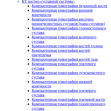
КТ костно-суставной системы
Компьютерная томография бедренной кости
Компьютерная томография верхней
конечности
Компьютерная томография височно-
нижнечелюстных суставов (пара суставов)
Компьютерная томография голеностопного
сустава
Компьютерная томография коленного
сустава
Компьютерная томография костей голени
Компьютерная томография костей
предплечья
Компьютерная томография костей таза
Компьютерная томография локтевого
сустава
Компьютерная томография лучезапястного
сустава
Компьютерная томография нижней
конечности
Компьютерная томография плечевого
сустава
Компьютерная томография плечевой кости
Компьютерная томография тазобедренного
сустава