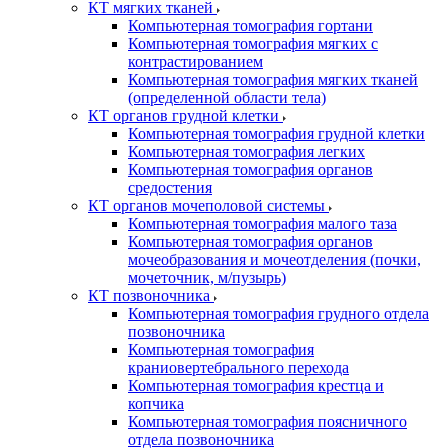
КТ мягких тканей
Компьютерная томография гортани
Компьютерная томография мягких с
контрастированием
Компьютерная томография мягких тканей
(определенной области тела)
КТ органов грудной клетки
Компьютерная томография грудной клетки
Компьютерная томография легких
Компьютерная томография органов
средостения
КТ органов мочеполовой системы
Компьютерная томография малого таза
Компьютерная томография органов
мочеобразования и мочеотделения (почки,
мочеточник, м/пузырь)
КТ позвоночника
Компьютерная томография грудного отдела
позвоночника
Компьютерная томография
краниовертебрального перехода
Компьютерная томография крестца и
копчика
Компьютерная томография поясничного
отдела позвоночника