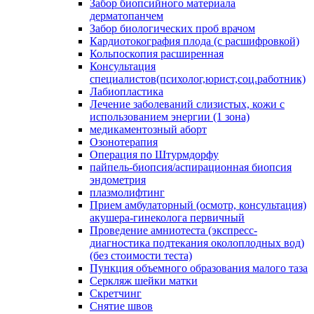
Забор биопсийного материала
дерматопанчем
Забор биологических проб врачом
Кардиотокография плода (с расшифровкой)
Кольпоскопия расширенная
Консультация
специалистов(психолог,юрист,соц.работник)
Лабиопластика
Лечение заболеваний слизистых, кожи с
использованием энергии (1 зона)
медикаментозный аборт
Озонотерапия
Операция по Штурмдорфу
пайпель-биопсия/аспирационная биопсия
эндометрия
плазмолифтинг
Прием амбулаторный (осмотр, консультация)
акушера-гинеколога первичный
Проведение амниотеста (экспресс-
диагностика подтекания околоплодных вод)
(без стоимости теста)
Пункция объемного образования малого таза
Серкляж шейки матки
Скретчинг
Снятие швов