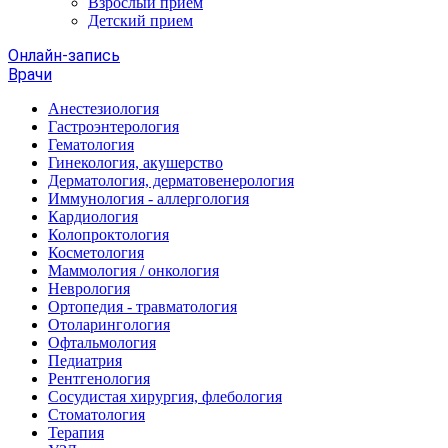
Взрослый прием
Детский прием
Онлайн-запись
Врачи
Анестезиология
Гастроэнтерология
Гематология
Гинекология, акушерство
Дерматология, дерматовенерология
Иммунология - аллергология
Кардиология
Колопроктология
Косметология
Маммология / онкология
Неврология
Ортопедия - травматология
Отоларингология
Офтальмология
Педиатрия
Рентгенология
Сосудистая хирургия, флебология
Стоматология
Терапия