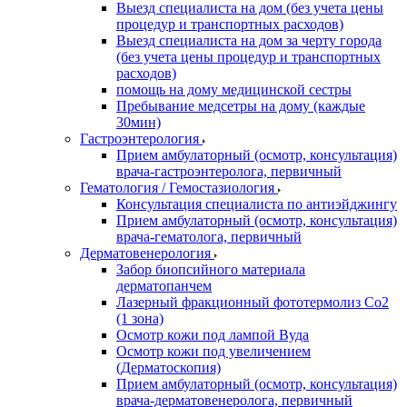
Выезд специалиста на дом (без учета цены
процедур и транспортных расходов)
Выезд специалиста на дом за черту города
(без учета цены процедур и транспортных
расходов)
помощь на дому медицинской сестры
Пребывание медсетры на дому (каждые
30мин)
Гастроэнтерология
Прием амбулаторный (осмотр, консультация)
врача-гастроэнтеролога, первичный
Гематология / Гемостазиология
Консультация специалиста по антиэйджингу
Прием амбулаторный (осмотр, консультация)
врача-гематолога, первичный
Дерматовенерология
Забор биопсийного материала
дерматопанчем
Лазерный фракционный фототермолиз Со2
(1 зона)
Осмотр кожи под лампой Вуда
Осмотр кожи под увеличением
(Дерматоскопия)
Прием амбулаторный (осмотр, консультация)
врача-дерматовенеролога, первичный