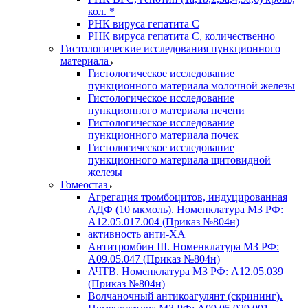
кол. *
РНК вируса гепатита C
РНК вируса гепатита C, количественно
Гистологические исследования пункционного
материала
Гистологическое исследование
пункционного материала молочной железы
Гистологическое исследование
пункционного материала печени
Гистологическое исследование
пункционного материала почек
Гистологическое исследование
пункционного материала щитовидной
железы
Гомеостаз
Агрегация тромбоцитов, индуцированная
АДФ (10 мкмоль). Номенклатура МЗ РФ:
A12.05.017.004 (Приказ №804н)
активность анти-ХА
Антитромбин III. Номенклатура МЗ РФ:
A09.05.047 (Приказ №804н)
АЧТВ. Номенклатура МЗ РФ: A12.05.039
(Приказ №804н)
Волчаночный антикоагулянт (скрининг).