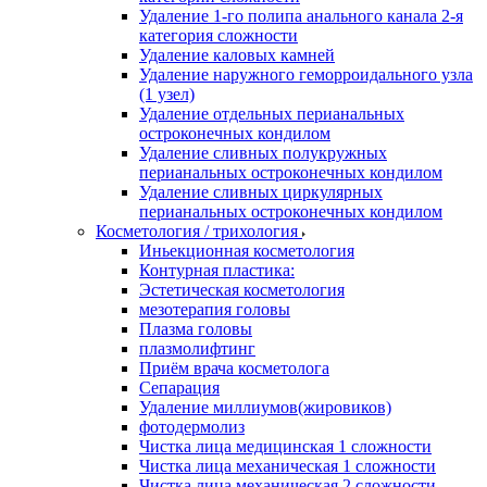
Удаление 1-го полипа анального канала 2-я
категория сложности
Удаление каловых камней
Удаление наружного геморроидального узла
(1 узел)
Удаление отдельных перианальных
остроконечных кондилом
Удаление сливных полукружных
перианальных остроконечных кондилом
Удаление сливных циркулярных
перианальных остроконечных кондилом
Косметология / трихология
Иньекционная косметология
Контурная пластика:
Эстетическая косметология
мезотерапия головы
Плазма головы
плазмолифтинг
Приём врача косметолога
Сепарация
Удаление миллиумов(жировиков)
фотодермолиз
Чистка лица медицинская 1 сложности
Чистка лица механическая 1 сложности
Чистка лица механическая 2 сложности