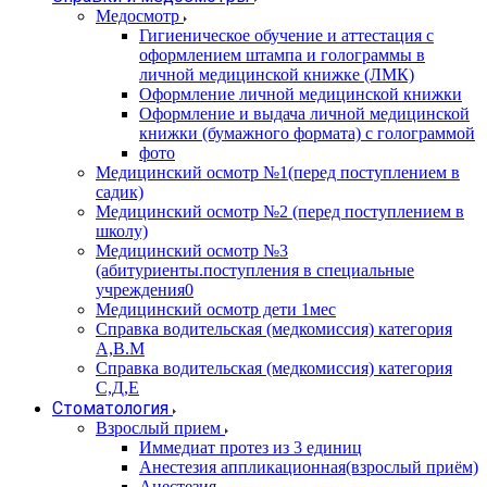
Медосмотр
Гигиеническое обучение и аттестация с
оформлением штампа и голограммы в
личной медицинской книжке (ЛМК)
Оформление личной медицинской книжки
Оформление и выдача личной медицинской
книжки (бумажного формата) с голограммой
фото
Медицинский осмотр №1(перед поступлением в
садик)
Медицинский осмотр №2 (перед поступлением в
школу)
Медицинский осмотр №3
(абитуриенты.поступления в специальные
учреждения0
Медицинский осмотр дети 1мес
Справка водительская (медкомиссия) категория
А,В.М
Справка водительская (медкомиссия) категория
С,Д,Е
Стоматология
Взрослый прием
Иммедиат протез из 3 единиц
Анестезия аппликационная(взрослый приём)
Анестезия