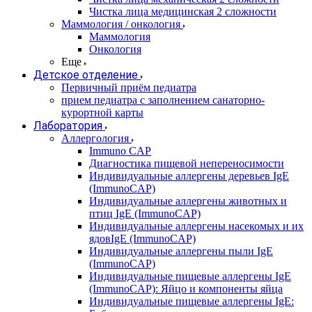
Чистка лица медицинская 2 сложности
Маммология / онкология
Маммология
Онкология
Еще
Детское отделение
Первичный приём педиатра
прием педиатра с заполнением санаторно-
курортной карты
Лаборатория
Аллергология
Immuno CAP
Диагностика пищевой непереносимости
Индивидуальные аллергены деревьев IgE
(ImmunoCAP)
Индивидуальные аллергены животных и
птиц IgE (ImmunoCAP)
Индивидуальные аллергены насекомых и их
ядовIgE (ImmunoCAP)
Индивидуальные аллергены пыли IgE
(ImmunoCAP)
Индивидуальные пищевые аллергены IgE
(ImmunoCAP): Яйцо и компоненты яйца
Индивидуальные пищевые аллергены IgE: