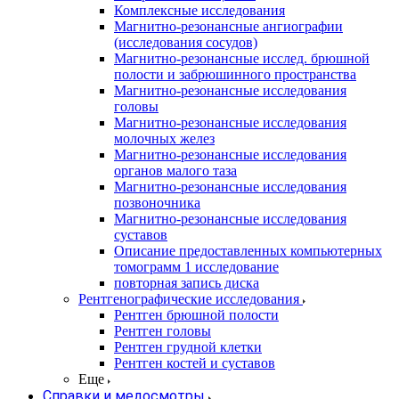
Комплексные исследования
Магнитно-резонансные ангиографии
(исследования сосудов)
Магнитно-резонансные исслед. брюшной
полости и забрюшинного пространства
Магнитно-резонансные исследования
головы
Магнитно-резонансные исследования
молочных желез
Магнитно-резонансные исследования
органов малого таза
Магнитно-резонансные исследования
позвоночника
Магнитно-резонансные исследования
суставов
Описание предоставленных компьютерных
томограмм 1 исследование
повторная запись диска
Рентгенографические исследования
Рентген брюшной полости
Рентген головы
Рентген грудной клетки
Рентген костей и суставов
Еще
Справки и медосмотры