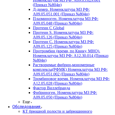
Номенклатура МЗ РФ: A09.05.029.001
(Приказ №804н)
Д-димер. Номенклатура МЗ РФ:
A09.05.051.001 (Приказ №804н)
Плазминоген. Номенклатура МЗ РФ:
A09.05.048 (Приказ №804н)
Протеин C Global
Протеин S. Номенклатура МЗ РФ:
A09.05.126 (Приказ №804н)
Протеин С. Номенклатура МЗ РФ:
A09.05.125 (Приказ №804н)
Протромбин (время, по Квику, МНО).
Номенклатура МЗ РФ: A12.30.014 (Приказ
№804н)
Растворимые фибрин-мономерные
комплексы(РФМК) Номенклатура МЗ РФ:
A09.05.051.002 (Приказ №804н)
Тромбиновое время. Номенклатура МЗ РФ:
A12.05.028 (Приказ №804н)
Фактор Виллебранда
Фибриноген. Номенклатура МЗ РФ:
A09.05.050 (Приказ №804н)
Еще
Обследования
КТ брюшной полости и забрюшинного