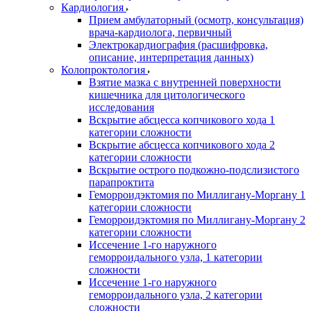
Кардиология
Прием амбулаторный (осмотр, консультация)
врача-кардиолога, первичный
Электрокардиография (расшифровка,
описание, интерпретация данных)
Колопроктология
Взятие мазка с внутренней поверхности
кишечника для цитологического
исследования
Вскрытие абсцесса копчикового хода 1
категории сложности
Вскрытие абсцесса копчикового хода 2
категории сложности
Вскрытие острого подкожно-подслизистого
парапроктита
Геморроидэктомия по Миллигану-Моргану 1
категории сложности
Геморроидэктомия по Миллигану-Моргану 2
категории сложности
Иссечение 1-го наружного
геморроидального узла, 1 категории
сложности
Иссечение 1-го наружного
геморроидального узла, 2 категории
сложности