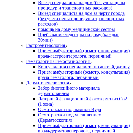
Выезд специалиста на дом (без учета цены
процедур и транспортных расходов)
Выезд специалиста на дом за черту города
(без учета цены процедур и транспортных
расходов)
помощь на дому медицинской сестры
Пребывание медсетры на дому (каждые
30мин)
Гастроэнтерология
Прием амбулаторный (осмотр, консультация)
врача-гастроэнтеролога, первичный
Гематология / Гемостазиология
Консультация специалиста по антиэйджингу
Прием амбулаторный (осмотр, консультация)
врача-гематолога, первичный
Дерматовенерология
Забор биопсийного материала
дерматопанчем
Лазерный фракционный фототермолиз Со2
(1 зона)
Осмотр кожи под лампой Вуда
Осмотр кожи под увеличением
(Дерматоскопия)
Прием амбулаторный (осмотр, консультация)
врача-дерматовенеролога, первичный