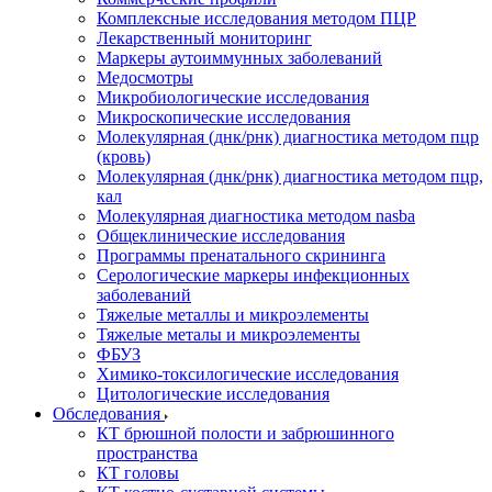
Комплексные исследования методом ПЦР
Лекарственный мониторинг
Маркеры аутоиммунных заболеваний
Медосмотры
Микробиологические исследования
Микроскопические исследования
Молекулярная (днк/рнк) диагностика методом пцр
(кровь)
Молекулярная (днк/рнк) диагностика методом пцр,
кал
Молекулярная диагностика методом nasba
Общеклинические исследования
Программы пренатального скрининга
Серологические маркеры инфекционных
заболеваний
Тяжелые металлы и микроэлементы
Тяжелые металы и микроэлементы
ФБУЗ
Химико-токсилогические исследования
Цитологические исследования
Обследования
КТ брюшной полости и забрюшинного
пространства
КТ головы