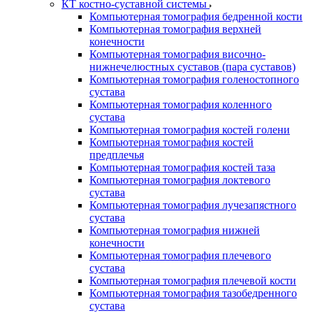
КТ костно-суставной системы
Компьютерная томография бедренной кости
Компьютерная томография верхней
конечности
Компьютерная томография височно-
нижнечелюстных суставов (пара суставов)
Компьютерная томография голеностопного
сустава
Компьютерная томография коленного
сустава
Компьютерная томография костей голени
Компьютерная томография костей
предплечья
Компьютерная томография костей таза
Компьютерная томография локтевого
сустава
Компьютерная томография лучезапястного
сустава
Компьютерная томография нижней
конечности
Компьютерная томография плечевого
сустава
Компьютерная томография плечевой кости
Компьютерная томография тазобедренного
сустава