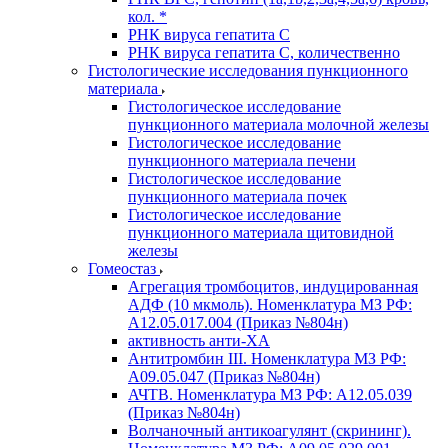
кол. *
РНК вируса гепатита C
РНК вируса гепатита C, количественно
Гистологические исследования пункционного
материала
Гистологическое исследование
пункционного материала молочной железы
Гистологическое исследование
пункционного материала печени
Гистологическое исследование
пункционного материала почек
Гистологическое исследование
пункционного материала щитовидной
железы
Гомеостаз
Агрегация тромбоцитов, индуцированная
АДФ (10 мкмоль). Номенклатура МЗ РФ:
A12.05.017.004 (Приказ №804н)
активность анти-ХА
Антитромбин III. Номенклатура МЗ РФ:
A09.05.047 (Приказ №804н)
АЧТВ. Номенклатура МЗ РФ: A12.05.039
(Приказ №804н)
Волчаночный антикоагулянт (скрининг).