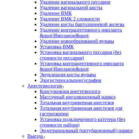
Удаление вагинального пессария
Удаление вагинальной кисты
Удаление ВМК
Удаление ВМК 2 сложности
Удаление кисты бартолиниевой железы
Удаление контрацептивного импланта
&quot;Импланон&quot;
Удаление новообразований вульвы
Установка ВМК
Установка вагинального пессария (без
стоимости пессария)
Установка контрацептивного импланта
&quot;Импланон&quot;
Энуклеация кисты вульвы
Эхогистеросальпингография
Анестезиология
Консультация анестезиолога
Массочный ингаляционный наркоз
Тотальная внутривенная анестезия
Тотальная внутривенная анестезия для
гастроскопии
Установка подключичного катетера (без
стоимости набора)
Эндотрахеальный (интубационный) наркоз
Выезда