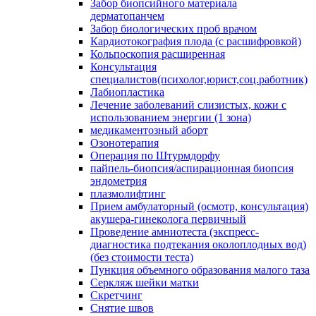
Забор биопсийного материала
дерматопанчем
Забор биологических проб врачом
Кардиотокография плода (с расшифровкой)
Кольпоскопия расширенная
Консультация
специалистов(психолог,юрист,соц.работник)
Лабиопластика
Лечение заболеваний слизистых, кожи с
использованием энергии (1 зона)
медикаментозный аборт
Озонотерапия
Операция по Штурмдорфу
пайпель-биопсия/аспирационная биопсия
эндометрия
плазмолифтинг
Прием амбулаторный (осмотр, консультация)
акушера-гинеколога первичный
Проведение амниотеста (экспресс-
диагностика подтекания околоплодных вод)
(без стоимости теста)
Пункция объемного образования малого таза
Серкляж шейки матки
Скретчинг
Снятие швов