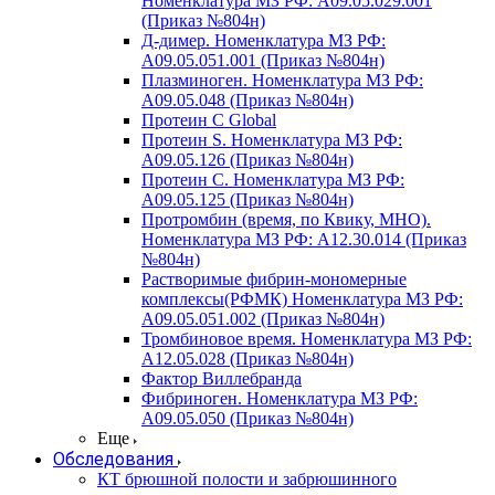
Номенклатура МЗ РФ: A09.05.029.001
(Приказ №804н)
Д-димер. Номенклатура МЗ РФ:
A09.05.051.001 (Приказ №804н)
Плазминоген. Номенклатура МЗ РФ:
A09.05.048 (Приказ №804н)
Протеин C Global
Протеин S. Номенклатура МЗ РФ:
A09.05.126 (Приказ №804н)
Протеин С. Номенклатура МЗ РФ:
A09.05.125 (Приказ №804н)
Протромбин (время, по Квику, МНО).
Номенклатура МЗ РФ: A12.30.014 (Приказ
№804н)
Растворимые фибрин-мономерные
комплексы(РФМК) Номенклатура МЗ РФ:
A09.05.051.002 (Приказ №804н)
Тромбиновое время. Номенклатура МЗ РФ:
A12.05.028 (Приказ №804н)
Фактор Виллебранда
Фибриноген. Номенклатура МЗ РФ:
A09.05.050 (Приказ №804н)
Еще
Обследования
КТ брюшной полости и забрюшинного