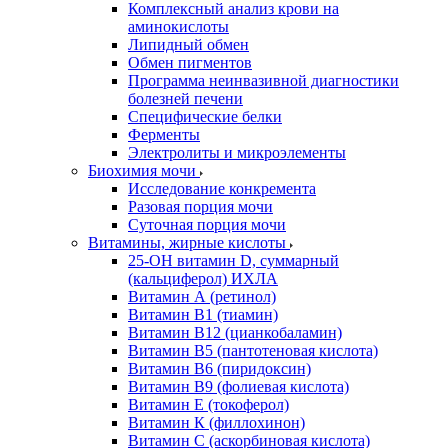
Комплексный анализ крови на
аминокислоты
Липидный обмен
Обмен пигментов
Программа неинвазивной диагностики
болезней печени
Специфические белки
Ферменты
Электролиты и микроэлементы
Биохимия мочи
Исследование конкремента
Разовая порция мочи
Суточная порция мочи
Витамины, жирные кислоты
25-OH витамин D, суммарный
(кальциферол) ИХЛА
Витамин А (ретинол)
Витамин В1 (тиамин)
Витамин В12 (цианкобаламин)
Витамин В5 (пантотеновая кислота)
Витамин В6 (пиридоксин)
Витамин В9 (фолиевая кислота)
Витамин Е (токоферол)
Витамин К (филлохинон)
Витамин С (аскорбиновая кислота)