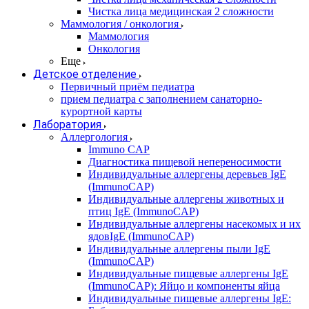
Чистка лица медицинская 2 сложности
Маммология / онкология
Маммология
Онкология
Еще
Детское отделение
Первичный приём педиатра
прием педиатра с заполнением санаторно-
курортной карты
Лаборатория
Аллергология
Immuno CAP
Диагностика пищевой непереносимости
Индивидуальные аллергены деревьев IgE
(ImmunoCAP)
Индивидуальные аллергены животных и
птиц IgE (ImmunoCAP)
Индивидуальные аллергены насекомых и их
ядовIgE (ImmunoCAP)
Индивидуальные аллергены пыли IgE
(ImmunoCAP)
Индивидуальные пищевые аллергены IgE
(ImmunoCAP): Яйцо и компоненты яйца
Индивидуальные пищевые аллергены IgE: