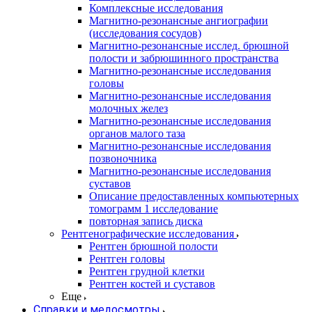
Комплексные исследования
Магнитно-резонансные ангиографии
(исследования сосудов)
Магнитно-резонансные исслед. брюшной
полости и забрюшинного пространства
Магнитно-резонансные исследования
головы
Магнитно-резонансные исследования
молочных желез
Магнитно-резонансные исследования
органов малого таза
Магнитно-резонансные исследования
позвоночника
Магнитно-резонансные исследования
суставов
Описание предоставленных компьютерных
томограмм 1 исследование
повторная запись диска
Рентгенографические исследования
Рентген брюшной полости
Рентген головы
Рентген грудной клетки
Рентген костей и суставов
Еще
Справки и медосмотры