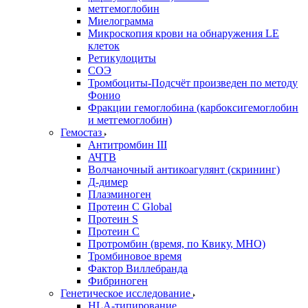
метгемоглобин
Миелограмма
Микроскопия крови на обнаружения LE
клеток
Ретикулоциты
СОЭ
Тромбоциты-Подсчёт произведен по методу
Фонио
Фракции гемоглобина (карбоксигемоглобин
и метгемоглобин)
Гемостаз
Антитромбин III
АЧТВ
Волчаночный антикоагулянт (скрининг)
Д-димер
Плазминоген
Протеин C Global
Протеин S
Протеин С
Протромбин (время, по Квику, МНО)
Тромбиновое время
Фактор Виллебранда
Фибриноген
Генетическое исследование
HLA-типирование