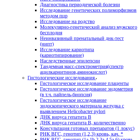
Диагностика периодической болезни
Исследование генетических полиморфизмов
методом пцр
Исследование на родство
Молекулярно-генетический анализ мужского
бесплодия
Неинвазивный пренатальный днк-тест
(нипт)
Исследование кариотипа
(кариотипирование)
Наследственные эпилепсии
Тандемная масс-спектрометрия(спектр
ацилкарнитинов,аминокислот)
Гистологические исследования
Гистологическое исследование плаценты
Гистологическое исследование эндометрия
(в т.ч. пайпель-биопсия)
Гистологическое исследование
эндоскопического материала желудка с
выявлением Helicobacter pylori
ДНК вируса гепатита B
ДНК вируса гепатита B, количественно
Консультация готовых препаратов (1 локус)
РНК ВГC, генотип (1,2,3) кровь, кач. *
РНК ВГC, генотип (1a,1b,2,3a,4,5a,6) кровь,