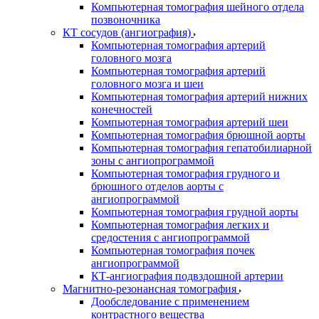
Компьютерная томография шейного отдела
позвоночника
КТ сосудов (ангиография)
Компьютерная томография артерий
головного мозга
Компьютерная томография артерий
головного мозга и шеи
Компьютерная томография артерий нижних
конечностей
Компьютерная томография артерий шеи
Компьютерная томография брюшной аорты
Компьютерная томография гепатобилиарной
зоны с ангиопрограммой
Компьютерная томография грудного и
брюшного отделов аорты с
ангиопрограммой
Компьютерная томография грудной аорты
Компьютерная томография легких и
средостения с ангиопрограммой
Компьютерная томография почек
ангиопрограммой
КТ-ангиография подвздошной артерии
Магнитно-резонансная томография
Дообследование с применением
контрастного вещества