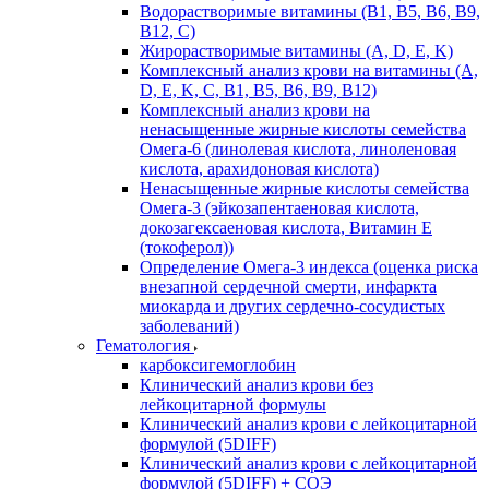
Водорастворимые витамины (B1, B5, B6, В9,
В12, С)
Жирорастворимые витамины (A, D, E, K)
Комплексный анализ крови на витамины (A,
D, E, K, C, B1, B5, B6, В9, B12)
Комплексный анализ крови на
ненасыщенные жирные кислоты семейства
Омега-6 (линолевая кислота, линоленовая
кислота, арахидоновая кислота)
Ненасыщенные жирные кислоты семейства
Омега-3 (эйкозапентаеновая кислота,
докозагексаеновая кислота, Витамин E
(токоферол))
Определение Омега-3 индекса (оценка риска
внезапной сердечной смерти, инфаркта
миокарда и других сердечно-сосудистых
заболеваний)
Гематология
карбоксигемоглобин
Клинический анализ крови без
лейкоцитарной формулы
Клинический анализ крови с лейкоцитарной
формулой (5DIFF)
Клинический анализ крови с лейкоцитарной
формулой (5DIFF) + СОЭ