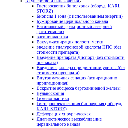
Акушерство и гинекология
Гистероскопия биполярная (оборуд. KARL
STORZ)
Биопсия 1 зона (с использованием энергии)
Бужирование цервикального канала
Вагинальный фракционный лазерный
фототермолиз
вагинопластика
Вакуум-аспирация полости матки
введение гиалуроновой кислоты НПО (без
стоимости препарата)
Введение препарата Диспорт (без стоимости
препарата)
Введение филлера при дистопии уретры (без
стоимости препарата)
Внутриматочная санация (аспирационно
ирригационная)
Вскрытие абсцесса бартолиниевой железы
Вульвоскопия
Гименопластика
Гистерорезектоскопия биполярная ( оборуд.
KARL STORZ)
Дефлорация хирургическая
Диагностическое выскабливание
цервикального канала