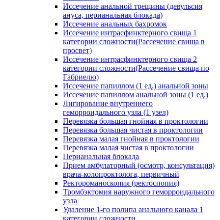
Иссечение анальной трещины (девульсия
ануса, перианальная блокада)
Иссечение анальных бахромок
Иссечение интрасфинктерного свища 1
категории сложности(Рассечение свища в
просвет)
Иссечение интрасфинктерного свища 2
категории сложности(Рассечение свища по
Габриелю)
Иссечение папиллом (1 ед.) анальной зоны
Иссечение папиллом анальной зоны (1 ед.)
Лигирование внутреннего
геморроидального узла (1 узел)
Перевязка большая гнойная в проктологии
Перевязка большая чистая в проктологии
Перевязка малая гнойная в проктологии
Перевязка малая чистая в проктологии
Перианальная блокада
Прием амбулаторный (осмотр, консультация)
врача-колопроктолога, первичный
Ректороманоскопия (ректоспопия)
Тромбэктомия наружного геморроидального
узла
Удаление 1-го полипа анального канала 1
категории сложности