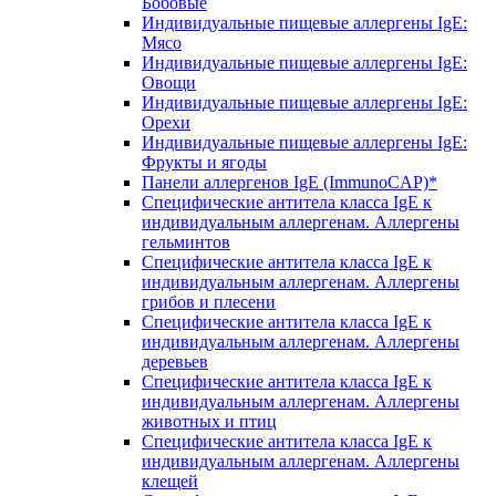
Бобовые
Индивидуальные пищевые аллергены IgE:
Мясо
Индивидуальные пищевые аллергены IgE:
Овощи
Индивидуальные пищевые аллергены IgE:
Орехи
Индивидуальные пищевые аллергены IgE:
Фрукты и ягоды
Панели аллергенов IgE (ImmunoCAP)*
Специфические антитела класса IgE к
индивидуальным аллергенам. Аллергены
гельминтов
Специфические антитела класса IgE к
индивидуальным аллергенам. Аллергены
грибов и плесени
Специфические антитела класса IgE к
индивидуальным аллергенам. Аллергены
деревьев
Специфические антитела класса IgE к
индивидуальным аллергенам. Аллергены
животных и птиц
Специфические антитела класса IgE к
индивидуальным аллергенам. Аллергены
клещей