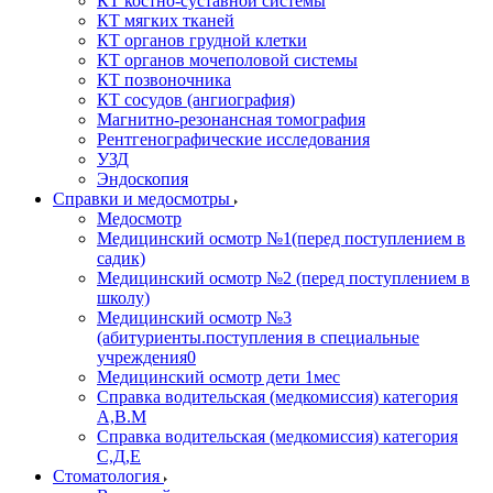
КТ костно-суставной системы
КТ мягких тканей
КТ органов грудной клетки
КТ органов мочеполовой системы
КТ позвоночника
КТ сосудов (ангиография)
Магнитно-резонансная томография
Рентгенографические исследования
УЗД
Эндоскопия
Справки и медосмотры
Медосмотр
Медицинский осмотр №1(перед поступлением в
садик)
Медицинский осмотр №2 (перед поступлением в
школу)
Медицинский осмотр №3
(абитуриенты.поступления в специальные
учреждения0
Медицинский осмотр дети 1мес
Справка водительская (медкомиссия) категория
А,В.М
Справка водительская (медкомиссия) категория
С,Д,Е
Стоматология