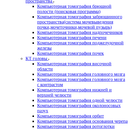
пространства
Компьютерная томография брюшной
полости (поисковая программа)
Компьютерная томография забрюшинного
пространства(система мочевыведения
почки,мочеточники,мочевой пузырь)
Компьютерная томография надпочечников
Компьютерная томография печени
Компьютерная томография поджелудочной
железы
Компьютерная томография почек
КТ головы
Компьютерная томография височной
области
Компьютерная томография головного мозга
Компьютерная томография головного мозга
с контрастом
Компьютерная томография нижней и
верхней челюсти
Компьютерная томография одной челюсти
Компьютерная томография околоносовых
пазух
Компьютерная томография орбит
Компьютерная томография основания черепа
Компьютерная томография ротоглотки