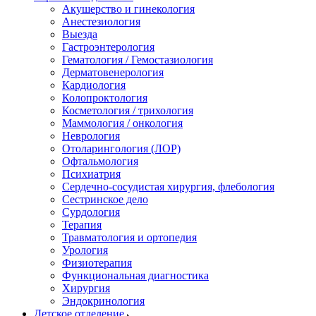
Акушерство и гинекология
Анестезиология
Выезда
Гастроэнтерология
Гематология / Гемостазиология
Дерматовенерология
Кардиология
Колопроктология
Косметология / трихология
Маммология / онкология
Неврология
Отоларингология (ЛОР)
Офтальмология
Психиатрия
Сердечно-сосудистая хирургия, флебология
Сестринское дело
Сурдология
Терапия
Травматология и ортопедия
Урология
Физиотерапия
Функциональная диагностика
Хирургия
Эндокринология
Детское отделение