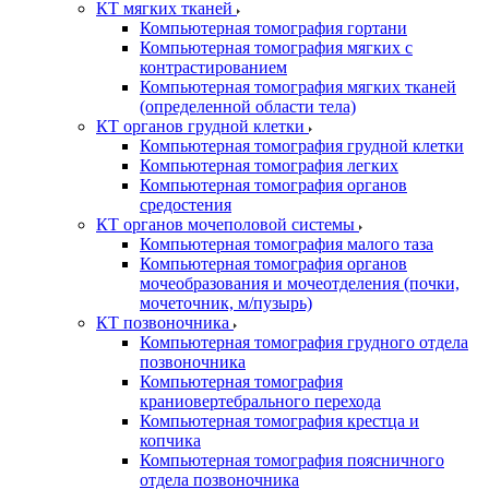
КТ мягких тканей
Компьютерная томография гортани
Компьютерная томография мягких с
контрастированием
Компьютерная томография мягких тканей
(определенной области тела)
КТ органов грудной клетки
Компьютерная томография грудной клетки
Компьютерная томография легких
Компьютерная томография органов
средостения
КТ органов мочеполовой системы
Компьютерная томография малого таза
Компьютерная томография органов
мочеобразования и мочеотделения (почки,
мочеточник, м/пузырь)
КТ позвоночника
Компьютерная томография грудного отдела
позвоночника
Компьютерная томография
краниовертебрального перехода
Компьютерная томография крестца и
копчика
Компьютерная томография поясничного
отдела позвоночника