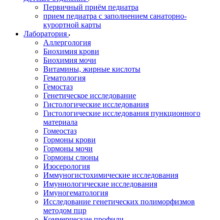
Первичный приём педиатра
прием педиатра с заполнением санаторно-
курортной карты
Лаборатория
Аллергология
Биохимия крови
Биохимия мочи
Витамины, жирные кислоты
Гематология
Гемостаз
Генетическое исследование
Гистологические исследования
Гистологические исследования пункционного
материала
Гомеостаз
Гормоны крови
Гормоны мочи
Гормоны слюны
Изосерология
Иммуногистохимические исследования
Имуннологические исследования
Имуногематология
Исследование генетических полиморфизмов
методом пцр
Коммерческие профили