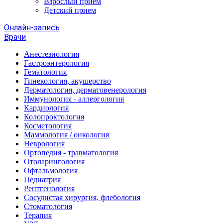
Взрослый прием
Детский прием
Онлайн-запись
Врачи
Анестезиология
Гастроэнтерология
Гематология
Гинекология, акушерство
Дерматология, дерматовенерология
Иммунология - аллергология
Кардиология
Колопроктология
Косметология
Маммология / онкология
Неврология
Ортопедия - травматология
Отоларингология
Офтальмология
Педиатрия
Рентгенология
Сосудистая хирургия, флебология
Стоматология
Терапия