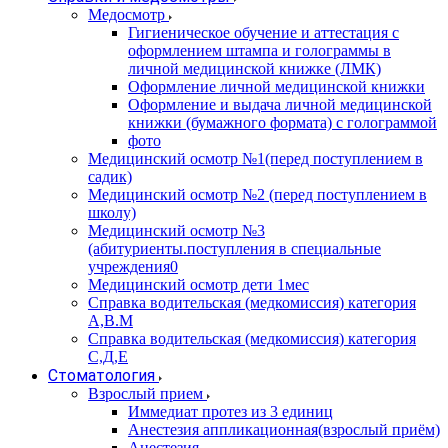
Медосмотр
Гигиеническое обучение и аттестация с
оформлением штампа и голограммы в
личной медицинской книжке (ЛМК)
Оформление личной медицинской книжки
Оформление и выдача личной медицинской
книжки (бумажного формата) с голограммой
фото
Медицинский осмотр №1(перед поступлением в
садик)
Медицинский осмотр №2 (перед поступлением в
школу)
Медицинский осмотр №3
(абитуриенты.поступления в специальные
учреждения0
Медицинский осмотр дети 1мес
Справка водительская (медкомиссия) категория
А,В.М
Справка водительская (медкомиссия) категория
С,Д,Е
Стоматология
Взрослый прием
Иммедиат протез из 3 единиц
Анестезия аппликационная(взрослый приём)
Анестезия