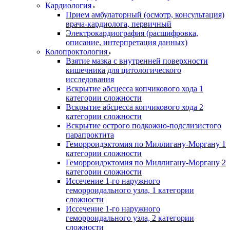
Кардиология
Прием амбулаторный (осмотр, консультация)
врача-кардиолога, первичный
Электрокардиография (расшифровка,
описание, интерпретация данных)
Колопроктология
Взятие мазка с внутренней поверхности
кишечника для цитологического
исследования
Вскрытие абсцесса копчикового хода 1
категории сложности
Вскрытие абсцесса копчикового хода 2
категории сложности
Вскрытие острого подкожно-подслизистого
парапроктита
Геморроидэктомия по Миллигану-Моргану 1
категории сложности
Геморроидэктомия по Миллигану-Моргану 2
категории сложности
Иссечение 1-го наружного
геморроидального узла, 1 категории
сложности
Иссечение 1-го наружного
геморроидального узла, 2 категории
сложности