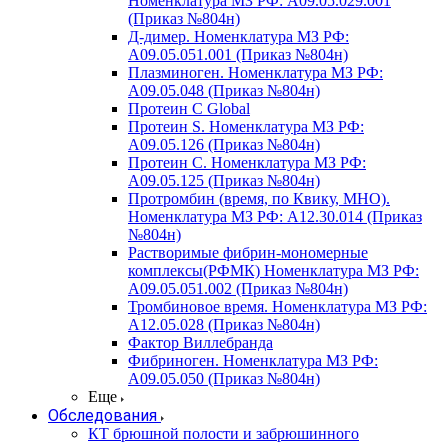
Номенклатура МЗ РФ: A09.05.029.001
(Приказ №804н)
Д-димер. Номенклатура МЗ РФ:
A09.05.051.001 (Приказ №804н)
Плазминоген. Номенклатура МЗ РФ:
A09.05.048 (Приказ №804н)
Протеин C Global
Протеин S. Номенклатура МЗ РФ:
A09.05.126 (Приказ №804н)
Протеин С. Номенклатура МЗ РФ:
A09.05.125 (Приказ №804н)
Протромбин (время, по Квику, МНО).
Номенклатура МЗ РФ: A12.30.014 (Приказ
№804н)
Растворимые фибрин-мономерные
комплексы(РФМК) Номенклатура МЗ РФ:
A09.05.051.002 (Приказ №804н)
Тромбиновое время. Номенклатура МЗ РФ:
A12.05.028 (Приказ №804н)
Фактор Виллебранда
Фибриноген. Номенклатура МЗ РФ:
A09.05.050 (Приказ №804н)
Еще
Обследования
КТ брюшной полости и забрюшинного