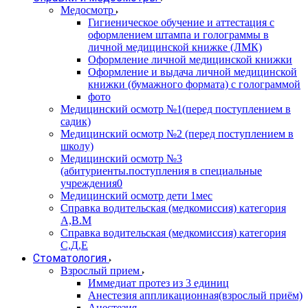
Медосмотр
Гигиеническое обучение и аттестация с
оформлением штампа и голограммы в
личной медицинской книжке (ЛМК)
Оформление личной медицинской книжки
Оформление и выдача личной медицинской
книжки (бумажного формата) с голограммой
фото
Медицинский осмотр №1(перед поступлением в
садик)
Медицинский осмотр №2 (перед поступлением в
школу)
Медицинский осмотр №3
(абитуриенты.поступления в специальные
учреждения0
Медицинский осмотр дети 1мес
Справка водительская (медкомиссия) категория
А,В.М
Справка водительская (медкомиссия) категория
С,Д,Е
Стоматология
Взрослый прием
Иммедиат протез из 3 единиц
Анестезия аппликационная(взрослый приём)
Анестезия