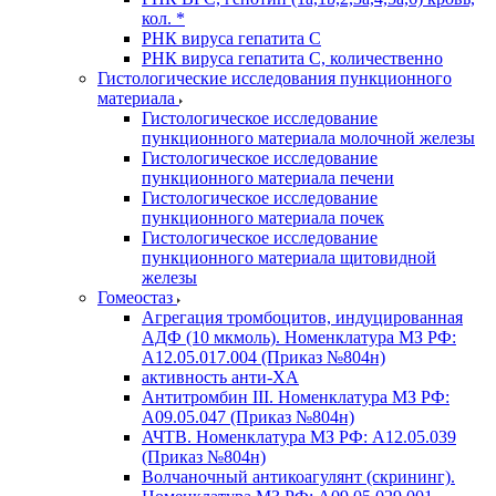
кол. *
РНК вируса гепатита C
РНК вируса гепатита C, количественно
Гистологические исследования пункционного
материала
Гистологическое исследование
пункционного материала молочной железы
Гистологическое исследование
пункционного материала печени
Гистологическое исследование
пункционного материала почек
Гистологическое исследование
пункционного материала щитовидной
железы
Гомеостаз
Агрегация тромбоцитов, индуцированная
АДФ (10 мкмоль). Номенклатура МЗ РФ:
A12.05.017.004 (Приказ №804н)
активность анти-ХА
Антитромбин III. Номенклатура МЗ РФ:
A09.05.047 (Приказ №804н)
АЧТВ. Номенклатура МЗ РФ: A12.05.039
(Приказ №804н)
Волчаночный антикоагулянт (скрининг).