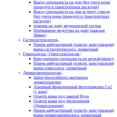
Выезд специалиста на дом (без учета цены
процедур и транспортных расходов)
Выезд специалиста на дом за черту города
(без учета цены процедур и транспортных
расходов)
помощь на дому медицинской сестры
Пребывание медсетры на дому (каждые
30мин)
Гастроэнтерология
Прием амбулаторный (осмотр, консультация)
врача-гастроэнтеролога, первичный
Гематология / Гемостазиология
Консультация специалиста по антиэйджингу
Прием амбулаторный (осмотр, консультация)
врача-гематолога, первичный
Дерматовенерология
Забор биопсийного материала
дерматопанчем
Лазерный фракционный фототермолиз Со2
(1 зона)
Осмотр кожи под лампой Вуда
Осмотр кожи под увеличением
(Дерматоскопия)
Прием амбулаторный (осмотр, консультация)
врача-дерматовенеролога, первичный