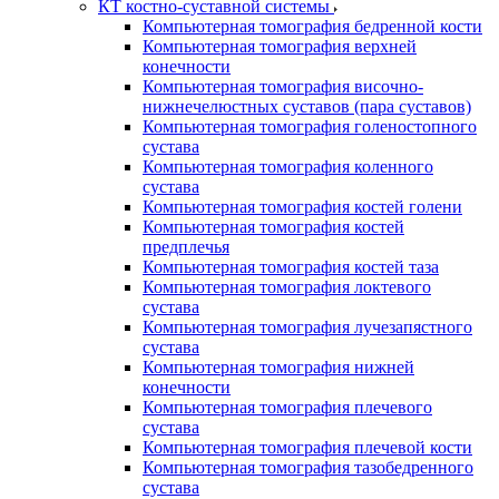
КТ костно-суставной системы
Компьютерная томография бедренной кости
Компьютерная томография верхней
конечности
Компьютерная томография височно-
нижнечелюстных суставов (пара суставов)
Компьютерная томография голеностопного
сустава
Компьютерная томография коленного
сустава
Компьютерная томография костей голени
Компьютерная томография костей
предплечья
Компьютерная томография костей таза
Компьютерная томография локтевого
сустава
Компьютерная томография лучезапястного
сустава
Компьютерная томография нижней
конечности
Компьютерная томография плечевого
сустава
Компьютерная томография плечевой кости
Компьютерная томография тазобедренного
сустава