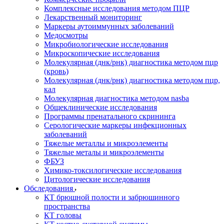
Комплексные исследования методом ПЦР
Лекарственный мониторинг
Маркеры аутоиммунных заболеваний
Медосмотры
Микробиологические исследования
Микроскопические исследования
Молекулярная (днк/рнк) диагностика методом пцр
(кровь)
Молекулярная (днк/рнк) диагностика методом пцр,
кал
Молекулярная диагностика методом nasba
Общеклинические исследования
Программы пренатального скрининга
Серологические маркеры инфекционных
заболеваний
Тяжелые металлы и микроэлементы
Тяжелые металы и микроэлементы
ФБУЗ
Химико-токсилогические исследования
Цитологические исследования
Обследования
КТ брюшной полости и забрюшинного
пространства
КТ головы