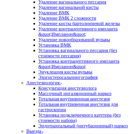
Удаление вагинального пессария
Удаление вагинальной кисты
Удаление ВМК
Удаление ВМК 2 сложности
Удаление кисты бартолиниевой железы
Удаление контрацептивного импланта
&quot;Импланон&quot;
Удаление новообразований вульвы
Установка ВМК
Установка вагинального пессария (без
стоимости пессария)
Установка контрацептивного импланта
&quot;Импланон&quot;
Энуклеация кисты вульвы
Эхогистеросальпингография
Анестезиология
Консультация анестезиолога
Массочный ингаляционный наркоз
Тотальная внутривенная анестезия
Тотальная внутривенная анестезия для
гастроскопии
Установка подключичного катетера (без
стоимости набора)
Эндотрахеальный (интубационный) наркоз
Выезда