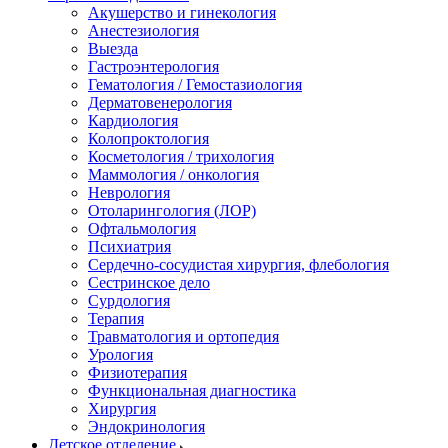
Акушерство и гинекология
Анестезиология
Выезда
Гастроэнтерология
Гематология / Гемостазиология
Дерматовенерология
Кардиология
Колопроктология
Косметология / трихология
Маммология / онкология
Неврология
Отоларингология (ЛОР)
Офтальмология
Психиатрия
Сердечно-сосудистая хирургия, флебология
Сестринское дело
Сурдология
Терапия
Травматология и ортопедия
Урология
Физиотерапия
Функциональная диагностика
Хирургия
Эндокринология
Детское отделение