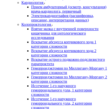
Кардиология
Прием амбулаторный (осмотр, консультация)
врача-кардиолога, первичный
Электрокардиография (расшифровка,
описание, интерпретация данных)
Колопроктология
Взятие мазка с внутренней поверхности
кишечника для цитологического
исследования
Вскрытие абсцесса копчикового хода 1
категории сложности
Вскрытие абсцесса копчикового хода 2
категории сложности
Вскрытие острого подкожно-подслизистого
парапроктита
Геморроидэктомия по Миллигану-Моргану 1
категории сложности
Геморроидэктомия по Миллигану-Моргану 2
категории сложности
Иссечение 1-го наружного
геморроидального узла, 1 категории
сложности
Иссечение 1-го наружного
геморроидального узла, 2 категории
сложности