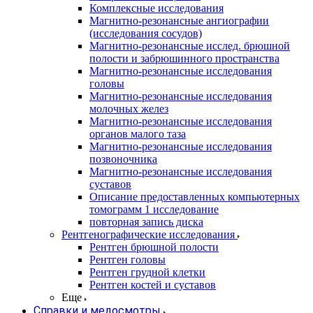
Комплексные исследования
Магнитно-резонансные ангиографии
(исследования сосудов)
Магнитно-резонансные исслед. брюшной
полости и забрюшинного пространства
Магнитно-резонансные исследования
головы
Магнитно-резонансные исследования
молочных желез
Магнитно-резонансные исследования
органов малого таза
Магнитно-резонансные исследования
позвоночника
Магнитно-резонансные исследования
суставов
Описание предоставленных компьютерных
томограмм 1 исследование
повторная запись диска
Рентгенографические исследования
Рентген брюшной полости
Рентген головы
Рентген грудной клетки
Рентген костей и суставов
Еще
Справки и медосмотры