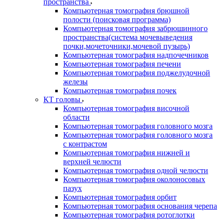
пространства
Компьютерная томография брюшной
полости (поисковая программа)
Компьютерная томография забрюшинного
пространства(система мочевыведения
почки,мочеточники,мочевой пузырь)
Компьютерная томография надпочечников
Компьютерная томография печени
Компьютерная томография поджелудочной
железы
Компьютерная томография почек
КТ головы
Компьютерная томография височной
области
Компьютерная томография головного мозга
Компьютерная томография головного мозга
с контрастом
Компьютерная томография нижней и
верхней челюсти
Компьютерная томография одной челюсти
Компьютерная томография околоносовых
пазух
Компьютерная томография орбит
Компьютерная томография основания черепа
Компьютерная томография ротоглотки