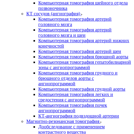
Компьютерная томография шейного отдела
позвоночника
КТ сосудов (ангиография)
Компьютерная томография артерий
головного мозга
Компьютерная томография артерий
головного мозга и шеи
Компьютерная томография артерий нижних
конечностей
Компьютерная томография артерий шеи
Компьютерная томография брюшной аорты
Компьютерная томография гепатобилиарной
зоны с ангиопрограммой
Компьютерная томография грудного и
брюшного отделов аорты с
ангиопрограммой
Компьютерная томография грудной аорты
Компьютерная томография легких и
средостения с ангиопрограммой
Компьютерная томография почек
ангиопрограммой
КТ-ангиография подвздошной артерии
Магнитно-резонансная томография
Дообследование с применением
контрастного вещества