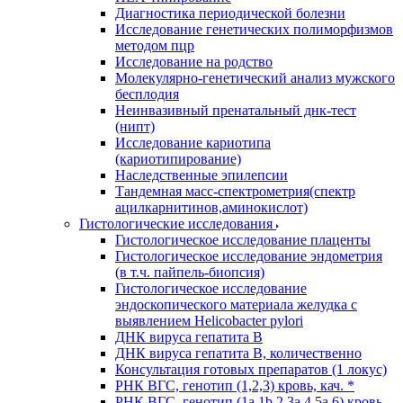
Диагностика периодической болезни
Исследование генетических полиморфизмов
методом пцр
Исследование на родство
Молекулярно-генетический анализ мужского
бесплодия
Неинвазивный пренатальный днк-тест
(нипт)
Исследование кариотипа
(кариотипирование)
Наследственные эпилепсии
Тандемная масс-спектрометрия(спектр
ацилкарнитинов,аминокислот)
Гистологические исследования
Гистологическое исследование плаценты
Гистологическое исследование эндометрия
(в т.ч. пайпель-биопсия)
Гистологическое исследование
эндоскопического материала желудка с
выявлением Helicobacter pylori
ДНК вируса гепатита B
ДНК вируса гепатита B, количественно
Консультация готовых препаратов (1 локус)
РНК ВГC, генотип (1,2,3) кровь, кач. *
РНК ВГC, генотип (1a,1b,2,3a,4,5a,6) кровь,