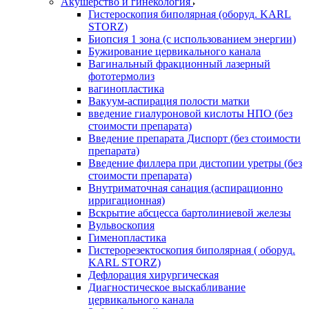
Акушерство и гинекология
Гистероскопия биполярная (оборуд. KARL
STORZ)
Биопсия 1 зона (с использованием энергии)
Бужирование цервикального канала
Вагинальный фракционный лазерный
фототермолиз
вагинопластика
Вакуум-аспирация полости матки
введение гиалуроновой кислоты НПО (без
стоимости препарата)
Введение препарата Диспорт (без стоимости
препарата)
Введение филлера при дистопии уретры (без
стоимости препарата)
Внутриматочная санация (аспирационно
ирригационная)
Вскрытие абсцесса бартолиниевой железы
Вульвоскопия
Гименопластика
Гистерорезектоскопия биполярная ( оборуд.
KARL STORZ)
Дефлорация хирургическая
Диагностическое выскабливание
цервикального канала