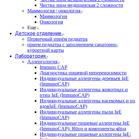
Чистка лица медицинская 2 сложности
Маммология / онкология
Маммология
Онкология
Еще
Детское отделение
Первичный приём педиатра
прием педиатра с заполнением санаторно-
курортной карты
Лаборатория
Аллергология
Immuno CAP
Диагностика пищевой непереносимости
Индивидуальные аллергены деревьев IgE
(ImmunoCAP)
Индивидуальные аллергены животных и
птиц IgE (ImmunoCAP)
Индивидуальные аллергены насекомых и их
ядовIgE (ImmunoCAP)
Индивидуальные аллергены пыли IgE
(ImmunoCAP)
Индивидуальные пищевые аллергены IgE
(ImmunoCAP): Яйцо и компоненты яйца
Индивидуальные пищевые аллергены IgE: