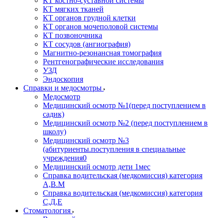
КТ костно-суставной системы
КТ мягких тканей
КТ органов грудной клетки
КТ органов мочеполовой системы
КТ позвоночника
КТ сосудов (ангиография)
Магнитно-резонансная томография
Рентгенографические исследования
УЗД
Эндоскопия
Справки и медосмотры
Медосмотр
Медицинский осмотр №1(перед поступлением в
садик)
Медицинский осмотр №2 (перед поступлением в
школу)
Медицинский осмотр №3
(абитуриенты.поступления в специальные
учреждения0
Медицинский осмотр дети 1мес
Справка водительская (медкомиссия) категория
А,В.М
Справка водительская (медкомиссия) категория
С,Д,Е
Стоматология