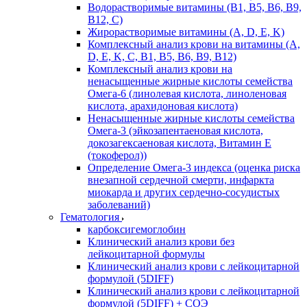
Водорастворимые витамины (B1, B5, B6, В9,
В12, С)
Жирорастворимые витамины (A, D, E, K)
Комплексный анализ крови на витамины (A,
D, E, K, C, B1, B5, B6, В9, B12)
Комплексный анализ крови на
ненасыщенные жирные кислоты семейства
Омега-6 (линолевая кислота, линоленовая
кислота, арахидоновая кислота)
Ненасыщенные жирные кислоты семейства
Омега-3 (эйкозапентаеновая кислота,
докозагексаеновая кислота, Витамин E
(токоферол))
Определение Омега-3 индекса (оценка риска
внезапной сердечной смерти, инфаркта
миокарда и других сердечно-сосудистых
заболеваний)
Гематология
карбоксигемоглобин
Клинический анализ крови без
лейкоцитарной формулы
Клинический анализ крови с лейкоцитарной
формулой (5DIFF)
Клинический анализ крови с лейкоцитарной
формулой (5DIFF) + СОЭ