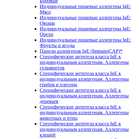
Бобовые
Индивидуальные пищевые аллергены IgE:
Мясо
Индивидуальные пищевые аллергены IgE:
Овощи
Индивидуальные пищевые аллергены IgE:
Орехи
Индивидуальные пищевые аллергены IgE:
Фрукты и ягоды
Панели аллергенов IgE (ImmunoCAP)*
Специфические антитела класса IgE к
индивидуальным аллергенам. Аллергены
гельминтов
Специфические антитела класса IgE к
индивидуальным аллергенам. Аллергены
грибов и плесени
Специфические антитела класса IgE к
индивидуальным аллергенам. Аллергены
деревьев
Специфические антитела класса IgE к
индивидуальным аллергенам. Аллергены
животных и птиц
Специфические антитела класса IgE к
индивидуальным аллергенам. Аллергены
клещей