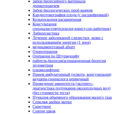
Забор биопсийного материала
дерматопанчем
Забор биологических проб врачом
Кардиотокография плода (с расшифровкой)
Кольпоскопия расширенная
Консультация
специалистов(психолог,юрист,соц.работник)
Лабиопластика
Лечение заболеваний слизистых, кожи с
использованием энергии (1 зона)
медикаментозный аборт
Озонотерапия
Операция по Штурмдорфу
пайпель-биопсия/аспирационная биопсия
эндометрия
плазмолифтинг
Прием амбулаторный (осмотр, консультация)
акушера-гинеколога первичный
Проведение амниотеста (экспресс-
диагностика подтекания околоплодных вод)
(без стоимости теста)
Пункция объемного образования малого таза
Серкляж шейки матки
Скретчинг
Снятие швов