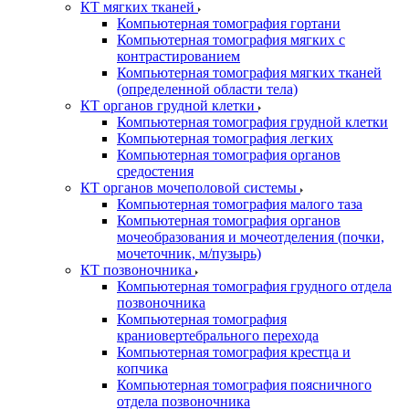
КТ мягких тканей
Компьютерная томография гортани
Компьютерная томография мягких с
контрастированием
Компьютерная томография мягких тканей
(определенной области тела)
КТ органов грудной клетки
Компьютерная томография грудной клетки
Компьютерная томография легких
Компьютерная томография органов
средостения
КТ органов мочеполовой системы
Компьютерная томография малого таза
Компьютерная томография органов
мочеобразования и мочеотделения (почки,
мочеточник, м/пузырь)
КТ позвоночника
Компьютерная томография грудного отдела
позвоночника
Компьютерная томография
краниовертебрального перехода
Компьютерная томография крестца и
копчика
Компьютерная томография поясничного
отдела позвоночника