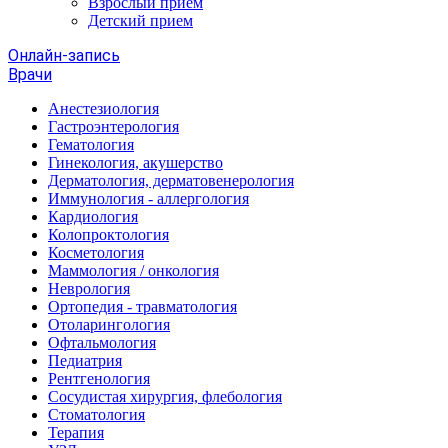
Взрослый прием
Детский прием
Онлайн-запись
Врачи
Анестезиология
Гастроэнтерология
Гематология
Гинекология, акушерство
Дерматология, дерматовенерология
Иммунология - аллергология
Кардиология
Колопроктология
Косметология
Маммология / онкология
Неврология
Ортопедия - травматология
Отоларингология
Офтальмология
Педиатрия
Рентгенология
Сосудистая хирургия, флебология
Стоматология
Терапия