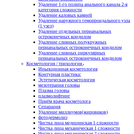
Удаление 1-го полипа анального канала 2-я
категория сложности
Удаление каловых камней
Удаление наружного геморроидального узла
(1 узел)
Удаление отдельных перианальных
остроконечных кондилом
Удаление сливных полукружных
перианальных остроконечных кондилом
Удаление сливных циркулярных
перианальных остроконечных кондилом
Косметология / трихология
Иньекционная косметология
Контурная пластика:
Эстетическая косметология
мезотерапия головы
Плазма головы
плазмолифтинг
Приём врача косметолога
Сепарация
Удаление миллиумов(жировиков)
фотодермолиз
Чистка лица медицинская 1 сложности
Чистка лица механическая 1 сложности
Чистка лица механическая 2 сложности