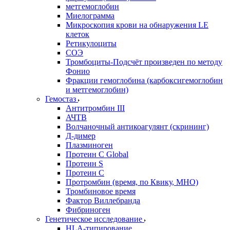
метгемоглобин
Миелограмма
Микроскопия крови на обнаружения LE
клеток
Ретикулоциты
СОЭ
Тромбоциты-Подсчёт произведен по методу
Фонио
Фракции гемоглобина (карбоксигемоглобин
и метгемоглобин)
Гемостаз
Антитромбин III
АЧТВ
Волчаночный антикоагулянт (скрининг)
Д-димер
Плазминоген
Протеин C Global
Протеин S
Протеин С
Протромбин (время, по Квику, МНО)
Тромбиновое время
Фактор Виллебранда
Фибриноген
Генетическое исследование
HLA-типирование