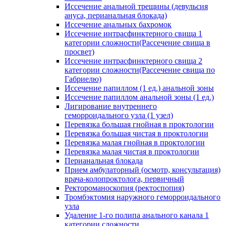
Иссечение анальной трещины (девульсия
ануса, перианальная блокада)
Иссечение анальных бахромок
Иссечение интрасфинктерного свища 1
категории сложности(Рассечение свища в
просвет)
Иссечение интрасфинктерного свища 2
категории сложности(Рассечение свища по
Габриелю)
Иссечение папиллом (1 ед.) анальной зоны
Иссечение папиллом анальной зоны (1 ед.)
Лигирование внутреннего
геморроидального узла (1 узел)
Перевязка большая гнойная в проктологии
Перевязка большая чистая в проктологии
Перевязка малая гнойная в проктологии
Перевязка малая чистая в проктологии
Перианальная блокада
Прием амбулаторный (осмотр, консультация)
врача-колопроктолога, первичный
Ректороманоскопия (ректоспопия)
Тромбэктомия наружного геморроидального
узла
Удаление 1-го полипа анального канала 1
категории сложности