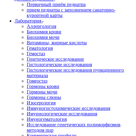
Первичный приём педиатра
прием педиатра с заполнением санаторно-
курортной карты
Лаборатория
Аллергология
Биохимия крови
Биохимия мочи
Витамины, жирные кислоты
Гематология
Гемостаз
Генетическое исследование
Гистологические исследования
Гистологические исследования пункционного
материала
Гомеостаз
Гормоны крови
Гормоны мочи
Гормоны слюны
Изосерология
Иммуногистохимические исследования
Имуннологические исследования
Имуногематология
Исследование генетических полиморфизмов
методом пцр
Коммерческие профили