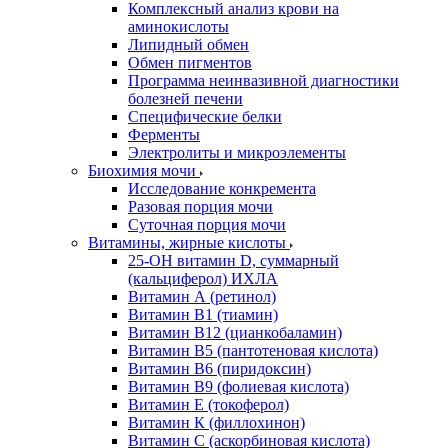
Комплексный анализ крови на
аминокислоты
Липидный обмен
Обмен пигментов
Программа неинвазивной диагностики
болезней печени
Специфические белки
Ферменты
Электролиты и микроэлементы
Биохимия мочи
Исследование конкремента
Разовая порция мочи
Суточная порция мочи
Витамины, жирные кислоты
25-OH витамин D, суммарный
(кальциферол) ИХЛА
Витамин А (ретинол)
Витамин В1 (тиамин)
Витамин В12 (цианкобаламин)
Витамин В5 (пантотеновая кислота)
Витамин В6 (пиридоксин)
Витамин В9 (фолиевая кислота)
Витамин Е (токоферол)
Витамин К (филлохинон)
Витамин С (аскорбиновая кислота)