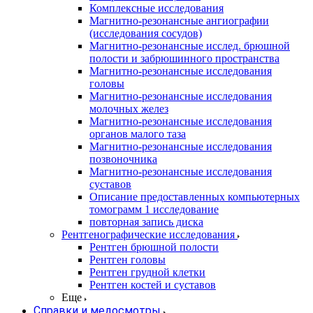
Комплексные исследования
Магнитно-резонансные ангиографии
(исследования сосудов)
Магнитно-резонансные исслед. брюшной
полости и забрюшинного пространства
Магнитно-резонансные исследования
головы
Магнитно-резонансные исследования
молочных желез
Магнитно-резонансные исследования
органов малого таза
Магнитно-резонансные исследования
позвоночника
Магнитно-резонансные исследования
суставов
Описание предоставленных компьютерных
томограмм 1 исследование
повторная запись диска
Рентгенографические исследования
Рентген брюшной полости
Рентген головы
Рентген грудной клетки
Рентген костей и суставов
Еще
Справки и медосмотры