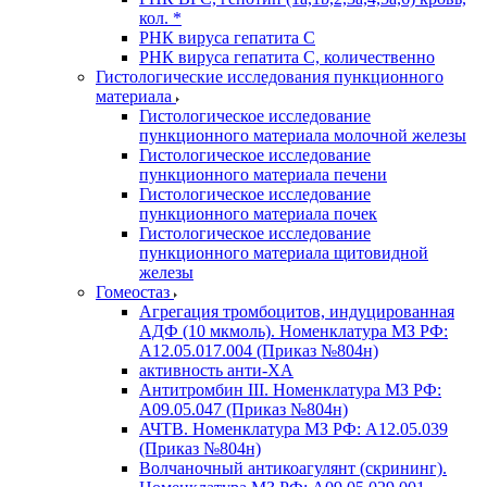
кол. *
РНК вируса гепатита C
РНК вируса гепатита C, количественно
Гистологические исследования пункционного
материала
Гистологическое исследование
пункционного материала молочной железы
Гистологическое исследование
пункционного материала печени
Гистологическое исследование
пункционного материала почек
Гистологическое исследование
пункционного материала щитовидной
железы
Гомеостаз
Агрегация тромбоцитов, индуцированная
АДФ (10 мкмоль). Номенклатура МЗ РФ:
A12.05.017.004 (Приказ №804н)
активность анти-ХА
Антитромбин III. Номенклатура МЗ РФ:
A09.05.047 (Приказ №804н)
АЧТВ. Номенклатура МЗ РФ: A12.05.039
(Приказ №804н)
Волчаночный антикоагулянт (скрининг).