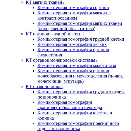
КТ мягких тканей
Компьютерная томография гортани
Компьютерная томография мягких с
контрастированием
Компьютерная томография мягких тканей
(определенной области тела)
КТ органов грудной клетки
Компьютерная томография грудной клетки
Компьютерная томография легких
Компьютерная томография органов
средостения
КТ органов мочеполовой системы
Компьютерная томография малого таза
Компьютерная томография органов
мочеобразования и мочеотделения (почки,
мочеточник, м/пузырь)
КТ позвоночника
Компьютерная томография грудного отдела
позвоночника
Компьютерная томография
краниовертебрального перехода
Компьютерная томография крестца и
копчика
Компьютерная томография поясничного
отдела позвоночника