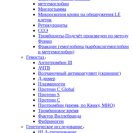
метгемоглобин
Миелограмма
Микроскопия крови на обнаружения LE
клеток
Ретикулоциты
СОЭ
Тромбоциты-Подсчёт произведен по методу
Фонио
Фракции гемоглобина (карбоксигемоглобин
и метгемоглобин)
Гемостаз
Антитромбин III
АЧТВ
Волчаночный антикоагулянт (скрининг)
Д-димер
Плазминоген
Протеин C Global
Протеин S
Протеин С
Протромбин (время, по Квику, МНО)
Тромбиновое время
Фактор Виллебранда
Фибриноген
Генетическое исследование
HLA-типирование