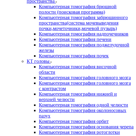
пространства
Компьютерная томография брюшной
полости (поисковая программа)
Компьютерная томография забрюшинного
пространства(система мочевыведения
почки,мочеточники,мочевой пузырь)
Компьютерная томография надпочечников
Компьютерная томография печени
Компьютерная томография поджелудочной
железы
Компьютерная томография почек
КТ головы
Компьютерная томография височной
области
Компьютерная томография головного мозга
Компьютерная томография головного мозга
с контрастом
Компьютерная томография нижней и
верхней челюсти
Компьютерная томография одной челюсти
Компьютерная томография околоносовых
пазух
Компьютерная томография орбит
Компьютерная томография основания черепа
Компьютерная томография ротоглотки