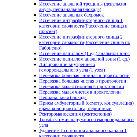
Иссечение анальной трещины (девульсия
ануса, перианальная блокада)
Иссечение анальных бахромок
Иссечение интрасфинктерного свища 1
категории сложности(Рассечение свища в
просвет)
Иссечение интрасфинктерного свища 2
категории сложности(Рассечение свища по
Габриелю)
Иссечение папиллом (1 ед.) анальной зоны
Иссечение папиллом анальной зоны (1 ед.)
Лигирование внутреннего
геморроидального узла (1 узел)
Перевязка большая гнойная в проктологии
Перевязка большая чистая в проктологии
Перевязка малая гнойная в проктологии
Перевязка малая чистая в проктологии
Перианальная блокада
Прием амбулаторный (осмотр, консультация)
врача-колопроктолога, первичный
Ректороманоскопия (ректоспопия)
Тромбэктомия наружного геморроидального
узла
Удаление 1-го полипа анального канала 1
категории сложности