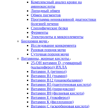
Комплексный анализ крови на
аминокислоты
Липидный обмен
Обмен пигментов
Программа неинвазивной диагностики
болезней печени
Специфические белки
Ферменты
Электролиты и микроэлементы
Биохимия мочи
Исследование конкремента
Разовая порция мочи
Суточная порция мочи
Витамины, жирные кислоты
25-OH витамин D, суммарный
(кальциферол) ИХЛА
Витамин А (ретинол)
Витамин В1 (тиамин)
Витамин В12 (цианкобаламин)
Витамин В5 (пантотеновая кислота)
Витамин В6 (пиридоксин)
Витамин В9 (фолиевая кислота)
Витамин Е (токоферол)
Витамин К (филлохинон)
Витамин С (аскорбиновая кислота)