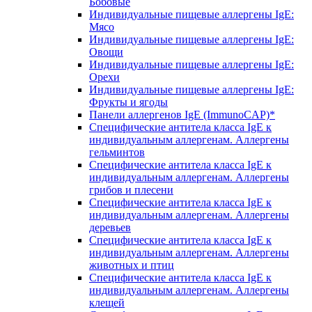
Бобовые
Индивидуальные пищевые аллергены IgE:
Мясо
Индивидуальные пищевые аллергены IgE:
Овощи
Индивидуальные пищевые аллергены IgE:
Орехи
Индивидуальные пищевые аллергены IgE:
Фрукты и ягоды
Панели аллергенов IgE (ImmunoCAP)*
Специфические антитела класса IgE к
индивидуальным аллергенам. Аллергены
гельминтов
Специфические антитела класса IgE к
индивидуальным аллергенам. Аллергены
грибов и плесени
Специфические антитела класса IgE к
индивидуальным аллергенам. Аллергены
деревьев
Специфические антитела класса IgE к
индивидуальным аллергенам. Аллергены
животных и птиц
Специфические антитела класса IgE к
индивидуальным аллергенам. Аллергены
клещей