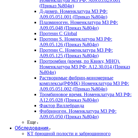
Номенклатура МЗ РФ: A09.05.029.001
(Приказ №804н)
Д-димер. Номенклатура МЗ РФ:
A09.05.051.001 (Приказ №804н)
Плазминоген. Номенклатура МЗ РФ:
A09.05.048 (Приказ №804н)
Протеин C Global
Протеин S. Номенклатура МЗ РФ:
A09.05.126 (Приказ №804н)
Протеин С. Номенклатура МЗ РФ:
A09.05.125 (Приказ №804н)
Протромбин (время, по Квику, МНО).
Номенклатура МЗ РФ: A12.30.014 (Приказ
№804н)
Растворимые фибрин-мономерные
комплексы(РФМК) Номенклатура МЗ РФ:
A09.05.051.002 (Приказ №804н)
Тромбиновое время. Номенклатура МЗ РФ:
A12.05.028 (Приказ №804н)
Фактор Виллебранда
Фибриноген. Номенклатура МЗ РФ:
A09.05.050 (Приказ №804н)
Еще
Обследования
КТ брюшной полости и забрюшинного