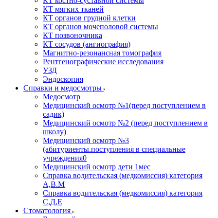
КТ костно-суставной системы
КТ мягких тканей
КТ органов грудной клетки
КТ органов мочеполовой системы
КТ позвоночника
КТ сосудов (ангиография)
Магнитно-резонансная томография
Рентгенографические исследования
УЗД
Эндоскопия
Справки и медосмотры
Медосмотр
Медицинский осмотр №1(перед поступлением в
садик)
Медицинский осмотр №2 (перед поступлением в
школу)
Медицинский осмотр №3
(абитуриенты.поступления в специальные
учреждения0
Медицинский осмотр дети 1мес
Справка водительская (медкомиссия) категория
А,В.М
Справка водительская (медкомиссия) категория
С,Д,Е
Стоматология