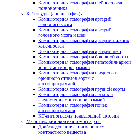
Компьютерная томография шейного отдела
позвоночника
КТ сосудов (ангиография)
Компьютерная томография артерий
головного мозга
Компьютерная томография артерий
головного мозга и шеи
Компьютерная томография артерий нижних
конечностей
Компьютерная томография артерий шеи
Компьютерная томография брюшной аорты
Компьютерная томография гепатобилиарной
зоны с ангиопрограммой
Компьютерная томография грудного и
брюшного отделов аорты с
ангиопрограммой
Компьютерная томография грудной аорты
Компьютерная томография легких и
средостения с ангиопрограммой
Компьютерная томография почек
ангиопрограммой
КТ-ангиография подвздошной артерии
Магнитно-резонансная томография
Дообследование с применением
контрастного вещества