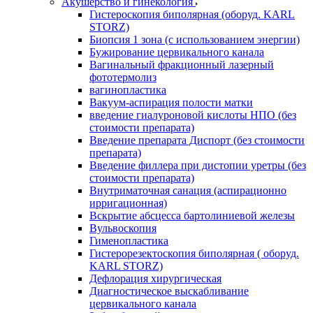
Акушерство и гинекология
Гистероскопия биполярная (оборуд. KARL
STORZ)
Биопсия 1 зона (с использованием энергии)
Бужирование цервикального канала
Вагинальный фракционный лазерный
фототермолиз
вагинопластика
Вакуум-аспирация полости матки
введение гиалуроновой кислоты НПО (без
стоимости препарата)
Введение препарата Диспорт (без стоимости
препарата)
Введение филлера при дистопии уретры (без
стоимости препарата)
Внутриматочная санация (аспирационно
ирригационная)
Вскрытие абсцесса бартолиниевой железы
Вульвоскопия
Гименопластика
Гистерорезектоскопия биполярная ( оборуд.
KARL STORZ)
Дефлорация хирургическая
Диагностическое выскабливание
цервикального канала