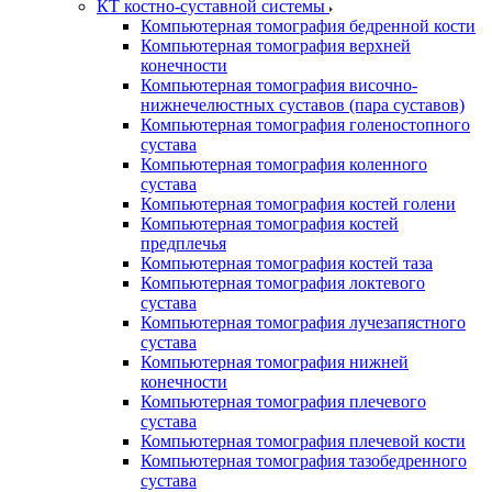
КТ костно-суставной системы
Компьютерная томография бедренной кости
Компьютерная томография верхней
конечности
Компьютерная томография височно-
нижнечелюстных суставов (пара суставов)
Компьютерная томография голеностопного
сустава
Компьютерная томография коленного
сустава
Компьютерная томография костей голени
Компьютерная томография костей
предплечья
Компьютерная томография костей таза
Компьютерная томография локтевого
сустава
Компьютерная томография лучезапястного
сустава
Компьютерная томография нижней
конечности
Компьютерная томография плечевого
сустава
Компьютерная томография плечевой кости
Компьютерная томография тазобедренного
сустава