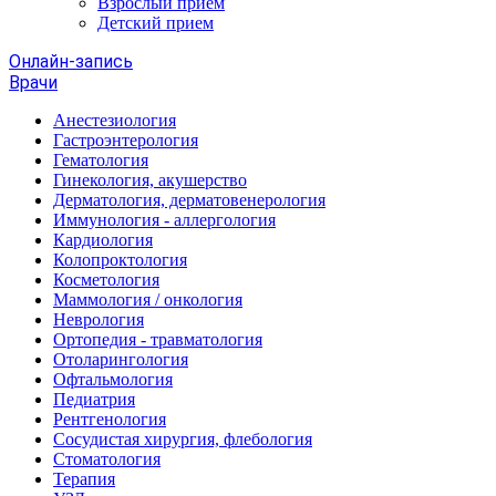
Взрослый прием
Детский прием
Онлайн-запись
Врачи
Анестезиология
Гастроэнтерология
Гематология
Гинекология, акушерство
Дерматология, дерматовенерология
Иммунология - аллергология
Кардиология
Колопроктология
Косметология
Маммология / онкология
Неврология
Ортопедия - травматология
Отоларингология
Офтальмология
Педиатрия
Рентгенология
Сосудистая хирургия, флебология
Стоматология
Терапия