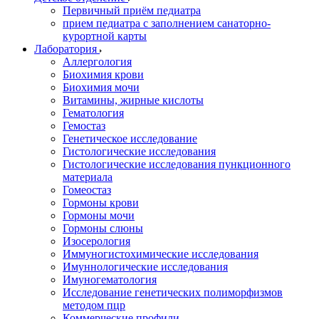
Первичный приём педиатра
прием педиатра с заполнением санаторно-
курортной карты
Лаборатория
Аллергология
Биохимия крови
Биохимия мочи
Витамины, жирные кислоты
Гематология
Гемостаз
Генетическое исследование
Гистологические исследования
Гистологические исследования пункционного
материала
Гомеостаз
Гормоны крови
Гормоны мочи
Гормоны слюны
Изосерология
Иммуногистохимические исследования
Имуннологические исследования
Имуногематология
Исследование генетических полиморфизмов
методом пцр
Коммерческие профили