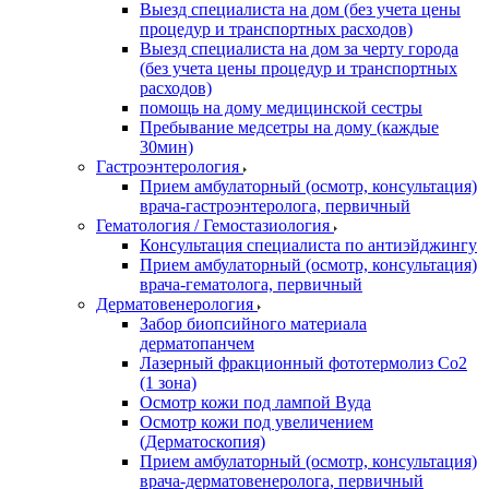
Выезд специалиста на дом (без учета цены
процедур и транспортных расходов)
Выезд специалиста на дом за черту города
(без учета цены процедур и транспортных
расходов)
помощь на дому медицинской сестры
Пребывание медсетры на дому (каждые
30мин)
Гастроэнтерология
Прием амбулаторный (осмотр, консультация)
врача-гастроэнтеролога, первичный
Гематология / Гемостазиология
Консультация специалиста по антиэйджингу
Прием амбулаторный (осмотр, консультация)
врача-гематолога, первичный
Дерматовенерология
Забор биопсийного материала
дерматопанчем
Лазерный фракционный фототермолиз Со2
(1 зона)
Осмотр кожи под лампой Вуда
Осмотр кожи под увеличением
(Дерматоскопия)
Прием амбулаторный (осмотр, консультация)
врача-дерматовенеролога, первичный