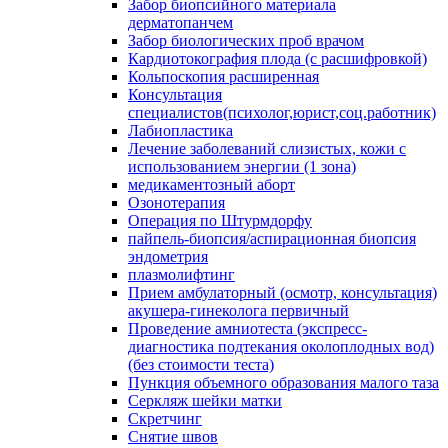
Забор биопсийного материала
дерматопанчем
Забор биологических проб врачом
Кардиотокография плода (с расшифровкой)
Кольпоскопия расширенная
Консультация
специалистов(психолог,юрист,соц.работник)
Лабиопластика
Лечение заболеваний слизистых, кожи с
использованием энергии (1 зона)
медикаментозный аборт
Озонотерапия
Операция по Штурмдорфу
пайпель-биопсия/аспирационная биопсия
эндометрия
плазмолифтинг
Прием амбулаторный (осмотр, консультация)
акушера-гинеколога первичный
Проведение амниотеста (экспресс-
диагностика подтекания околоплодных вод)
(без стоимости теста)
Пункция объемного образования малого таза
Серкляж шейки матки
Скретчинг
Снятие швов