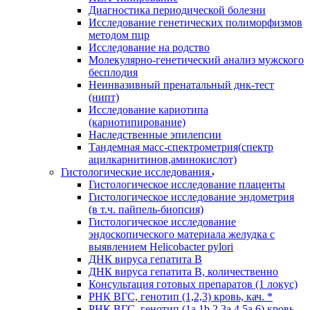
Диагностика периодической болезни
Исследование генетических полиморфизмов
методом пцр
Исследование на родство
Молекулярно-генетический анализ мужского
бесплодия
Неинвазивный пренатальный днк-тест
(нипт)
Исследование кариотипа
(кариотипирование)
Наследственные эпилепсии
Тандемная масс-спектрометрия(спектр
ацилкарнитинов,аминокислот)
Гистологические исследования
Гистологическое исследование плаценты
Гистологическое исследование эндометрия
(в т.ч. пайпель-биопсия)
Гистологическое исследование
эндоскопического материала желудка с
выявлением Helicobacter pylori
ДНК вируса гепатита B
ДНК вируса гепатита B, количественно
Консультация готовых препаратов (1 локус)
РНК ВГC, генотип (1,2,3) кровь, кач. *
РНК ВГC, генотип (1a,1b,2,3a,4,5a,6) кровь,