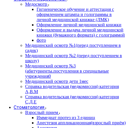
Медосмотр
Гигиеническое обучение и аттестация с
оформлением штампа и голограммы в
личной медицинской книжке (ЛМК)
Оформление личной медицинской книжки
Оформление и выдача личной медицинской
книжки (бумажного формата) с голограммой
фото
Медицинский осмотр №1(перед поступлением в
садик)
Медицинский осмотр №2 (перед поступлением в
школу)
Медицинский осмотр №3
(абитуриенты.поступления в специальные
учреждения0
Медицинский осмотр дети 1мес
Справка водительская (медкомиссия) категория
А,В.М
Справка водительская (медкомиссия) категория
С,Д,Е
Стоматология
Взрослый прием
Иммедиат протез из 3 единиц
Анестезия аппликационная(взрослый приём)
Анестезия