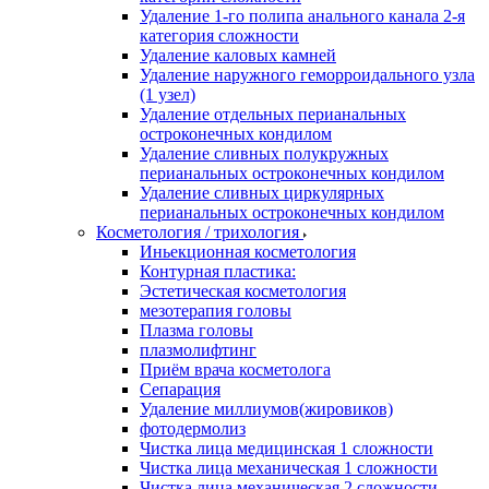
Удаление 1-го полипа анального канала 2-я
категория сложности
Удаление каловых камней
Удаление наружного геморроидального узла
(1 узел)
Удаление отдельных перианальных
остроконечных кондилом
Удаление сливных полукружных
перианальных остроконечных кондилом
Удаление сливных циркулярных
перианальных остроконечных кондилом
Косметология / трихология
Иньекционная косметология
Контурная пластика:
Эстетическая косметология
мезотерапия головы
Плазма головы
плазмолифтинг
Приём врача косметолога
Сепарация
Удаление миллиумов(жировиков)
фотодермолиз
Чистка лица медицинская 1 сложности
Чистка лица механическая 1 сложности
Чистка лица механическая 2 сложности