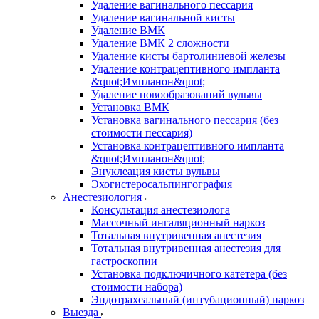
Удаление вагинального пессария
Удаление вагинальной кисты
Удаление ВМК
Удаление ВМК 2 сложности
Удаление кисты бартолиниевой железы
Удаление контрацептивного импланта
&quot;Импланон&quot;
Удаление новообразований вульвы
Установка ВМК
Установка вагинального пессария (без
стоимости пессария)
Установка контрацептивного импланта
&quot;Импланон&quot;
Энуклеация кисты вульвы
Эхогистеросальпингография
Анестезиология
Консультация анестезиолога
Массочный ингаляционный наркоз
Тотальная внутривенная анестезия
Тотальная внутривенная анестезия для
гастроскопии
Установка подключичного катетера (без
стоимости набора)
Эндотрахеальный (интубационный) наркоз
Выезда