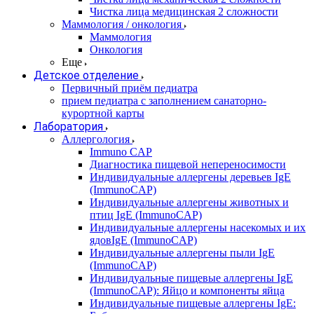
Чистка лица медицинская 2 сложности
Маммология / онкология
Маммология
Онкология
Еще
Детское отделение
Первичный приём педиатра
прием педиатра с заполнением санаторно-
курортной карты
Лаборатория
Аллергология
Immuno CAP
Диагностика пищевой непереносимости
Индивидуальные аллергены деревьев IgE
(ImmunoCAP)
Индивидуальные аллергены животных и
птиц IgE (ImmunoCAP)
Индивидуальные аллергены насекомых и их
ядовIgE (ImmunoCAP)
Индивидуальные аллергены пыли IgE
(ImmunoCAP)
Индивидуальные пищевые аллергены IgE
(ImmunoCAP): Яйцо и компоненты яйца
Индивидуальные пищевые аллергены IgE: