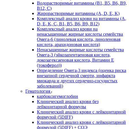
Водорастворимые витамины (B1, B5, B6, В9,
В12, С)
Жирорастворимые витамины (A, D, E, K)
Комплексный анализ крови на витамины (A,
D, E, K, C, B1, B5, B6, В9, B12)
Комплексный анализ крови на
ненасыщенные жирные кислоты семейства
Омега-6 (линолевая кислота, линоленовая
кислота, арахидоновая кислота)
Ненасыщенные жирные кислоты семейства
Омега-3 (эйкозапентаеновая кислота,
докозагексаеновая кислота, Витамин E
(токоферол))
Определение Омега-3 индекса (оценка риска
внезапной сердечной смерти, инфаркта
миокарда и других сердечно-сосудистых
заболеваний)
Гематология
карбоксигемоглобин
Клинический анализ крови без
лейкоцитарной формулы
Клинический анализ крови с лейкоцитарной
формулой (5DIFF)
Клинический анализ крови с лейкоцитарной
формулой (5DIFF) + СОЭ