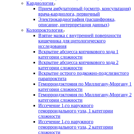
Кардиология
Прием амбулаторный (осмотр, консультация)
врача-кардиолога, первичный
Электрокардиография (расшифровка,
описание, интерпретация данных)
Колопроктология
Взятие мазка с внутренней поверхности
кишечника для цитологического
исследования
Вскрытие абсцесса копчикового хода 1
категории сложности
Вскрытие абсцесса копчикового хода 2
категории сложности
Вскрытие острого подкожно-подслизистого
парапроктита
Геморроидэктомия по Миллигану-Моргану 1
категории сложности
Геморроидэктомия по Миллигану-Моргану 2
категории сложности
Иссечение 1-го наружного
геморроидального узла, 1 категории
сложности
Иссечение 1-го наружного
геморроидального узла, 2 категории
сложности