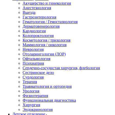
Акушерство и гинекология
Анестезиология
Выезда
Гастроэнтерология
Гематология / Гемостазиология
Дерматовенерология
Кардиология
Колопроктология
Косметология / трихология
Маммология / онкология
Неврология
Отоларингология (ЛОР)
Офтальмология
Психиатрия
Сердечно-сосудистая хирургия, флебология
Сестринское дело
Сурдология
Терапия
Травматология и ортопедия
Урология
Физиотерапия
Функциональная диагностика
Хирургия
Эндокринология
Детское отделение