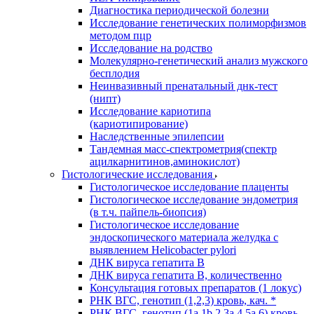
Диагностика периодической болезни
Исследование генетических полиморфизмов
методом пцр
Исследование на родство
Молекулярно-генетический анализ мужского
бесплодия
Неинвазивный пренатальный днк-тест
(нипт)
Исследование кариотипа
(кариотипирование)
Наследственные эпилепсии
Тандемная масс-спектрометрия(спектр
ацилкарнитинов,аминокислот)
Гистологические исследования
Гистологическое исследование плаценты
Гистологическое исследование эндометрия
(в т.ч. пайпель-биопсия)
Гистологическое исследование
эндоскопического материала желудка с
выявлением Helicobacter pylori
ДНК вируса гепатита B
ДНК вируса гепатита B, количественно
Консультация готовых препаратов (1 локус)
РНК ВГC, генотип (1,2,3) кровь, кач. *
РНК ВГC, генотип (1a,1b,2,3a,4,5a,6) кровь,