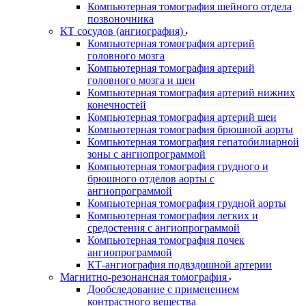
Компьютерная томография шейного отдела
позвоночника
КТ сосудов (ангиография)
Компьютерная томография артерий
головного мозга
Компьютерная томография артерий
головного мозга и шеи
Компьютерная томография артерий нижних
конечностей
Компьютерная томография артерий шеи
Компьютерная томография брюшной аорты
Компьютерная томография гепатобилиарной
зоны с ангиопрограммой
Компьютерная томография грудного и
брюшного отделов аорты с
ангиопрограммой
Компьютерная томография грудной аорты
Компьютерная томография легких и
средостения с ангиопрограммой
Компьютерная томография почек
ангиопрограммой
КТ-ангиография подвздошной артерии
Магнитно-резонансная томография
Дообследование с применением
контрастного вещества