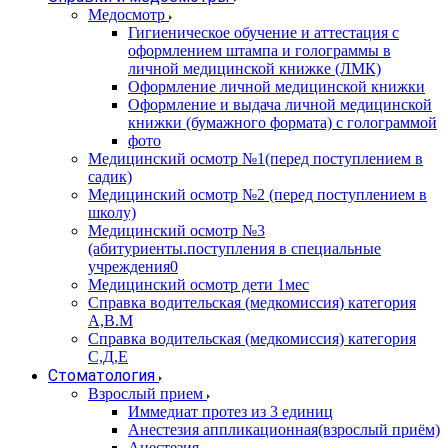
Медосмотр
Гигиеническое обучение и аттестация с
оформлением штампа и голограммы в
личной медицинской книжке (ЛМК)
Оформление личной медицинской книжки
Оформление и выдача личной медицинской
книжки (бумажного формата) с голограммой
фото
Медицинский осмотр №1(перед поступлением в
садик)
Медицинский осмотр №2 (перед поступлением в
школу)
Медицинский осмотр №3
(абитуриенты.поступления в специальные
учреждения0
Медицинский осмотр дети 1мес
Справка водительская (медкомиссия) категория
А,В.М
Справка водительская (медкомиссия) категория
С,Д,Е
Стоматология
Взрослый прием
Иммедиат протез из 3 единиц
Анестезия аппликационная(взрослый приём)
Анестезия