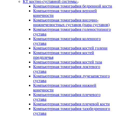
КТ костно-суставной системы
Компьютерная томография бедренной кости
Компьютерная томография верхней
конечности
Компьютерная томография височно-
нижнечелюстных суставов (пара суставов)
Компьютерная томография голеностопного
сустава
Компьютерная томография коленного
сустава
Компьютерная томография костей голени
Компьютерная томография костей
предплечья
Компьютерная томография костей таза
Компьютерная томография локтевого
сустава
Компьютерная томография лучезапястного
сустава
Компьютерная томография нижней
конечности
Компьютерная томография плечевого
сустава
Компьютерная томография плечевой кости
Компьютерная томография тазобедренного
сустава