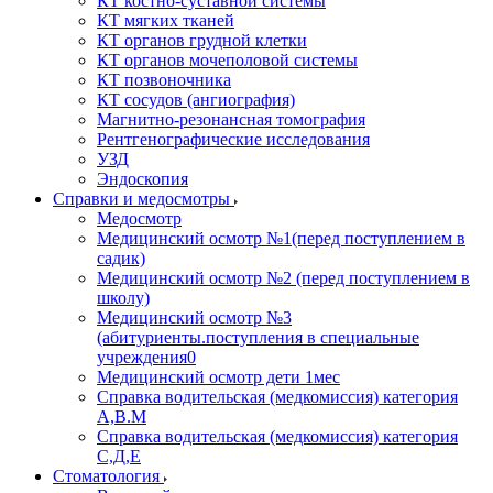
КТ костно-суставной системы
КТ мягких тканей
КТ органов грудной клетки
КТ органов мочеполовой системы
КТ позвоночника
КТ сосудов (ангиография)
Магнитно-резонансная томография
Рентгенографические исследования
УЗД
Эндоскопия
Справки и медосмотры
Медосмотр
Медицинский осмотр №1(перед поступлением в
садик)
Медицинский осмотр №2 (перед поступлением в
школу)
Медицинский осмотр №3
(абитуриенты.поступления в специальные
учреждения0
Медицинский осмотр дети 1мес
Справка водительская (медкомиссия) категория
А,В.М
Справка водительская (медкомиссия) категория
С,Д,Е
Стоматология