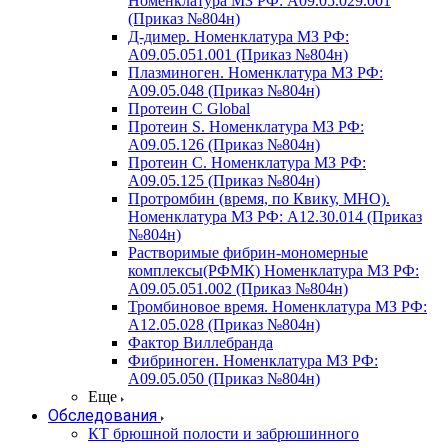
Номенклатура МЗ РФ: A09.05.029.001
(Приказ №804н)
Д-димер. Номенклатура МЗ РФ:
A09.05.051.001 (Приказ №804н)
Плазминоген. Номенклатура МЗ РФ:
A09.05.048 (Приказ №804н)
Протеин C Global
Протеин S. Номенклатура МЗ РФ:
A09.05.126 (Приказ №804н)
Протеин С. Номенклатура МЗ РФ:
A09.05.125 (Приказ №804н)
Протромбин (время, по Квику, МНО).
Номенклатура МЗ РФ: A12.30.014 (Приказ
№804н)
Растворимые фибрин-мономерные
комплексы(РФМК) Номенклатура МЗ РФ:
A09.05.051.002 (Приказ №804н)
Тромбиновое время. Номенклатура МЗ РФ:
A12.05.028 (Приказ №804н)
Фактор Виллебранда
Фибриноген. Номенклатура МЗ РФ:
A09.05.050 (Приказ №804н)
Еще
Обследования
КТ брюшной полости и забрюшинного