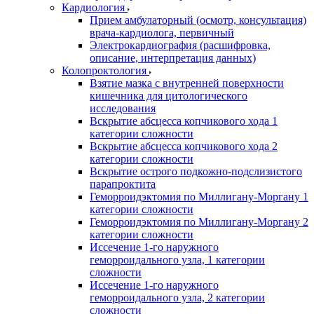
Кардиология
Прием амбулаторный (осмотр, консультация)
врача-кардиолога, первичный
Электрокардиография (расшифровка,
описание, интерпретация данных)
Колопроктология
Взятие мазка с внутренней поверхности
кишечника для цитологического
исследования
Вскрытие абсцесса копчикового хода 1
категории сложности
Вскрытие абсцесса копчикового хода 2
категории сложности
Вскрытие острого подкожно-подслизистого
парапроктита
Геморроидэктомия по Миллигану-Моргану 1
категории сложности
Геморроидэктомия по Миллигану-Моргану 2
категории сложности
Иссечение 1-го наружного
геморроидального узла, 1 категории
сложности
Иссечение 1-го наружного
геморроидального узла, 2 категории
сложности