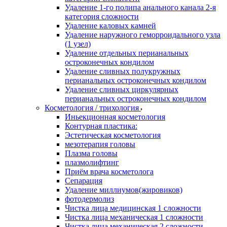
Удаление 1-го полипа анального канала 2-я
категория сложности
Удаление каловых камней
Удаление наружного геморроидального узла
(1 узел)
Удаление отдельных перианальных
остроконечных кондилом
Удаление сливных полукружных
перианальных остроконечных кондилом
Удаление сливных циркулярных
перианальных остроконечных кондилом
Косметология / трихология
Иньекционная косметология
Контурная пластика:
Эстетическая косметология
мезотерапия головы
Плазма головы
плазмолифтинг
Приём врача косметолога
Сепарация
Удаление миллиумов(жировиков)
фотодермолиз
Чистка лица медицинская 1 сложности
Чистка лица механическая 1 сложности
Чистка лица механическая 2 сложности