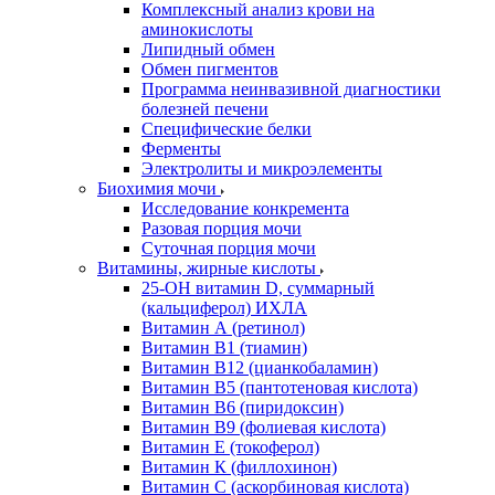
Комплексный анализ крови на
аминокислоты
Липидный обмен
Обмен пигментов
Программа неинвазивной диагностики
болезней печени
Специфические белки
Ферменты
Электролиты и микроэлементы
Биохимия мочи
Исследование конкремента
Разовая порция мочи
Суточная порция мочи
Витамины, жирные кислоты
25-OH витамин D, суммарный
(кальциферол) ИХЛА
Витамин А (ретинол)
Витамин В1 (тиамин)
Витамин В12 (цианкобаламин)
Витамин В5 (пантотеновая кислота)
Витамин В6 (пиридоксин)
Витамин В9 (фолиевая кислота)
Витамин Е (токоферол)
Витамин К (филлохинон)
Витамин С (аскорбиновая кислота)