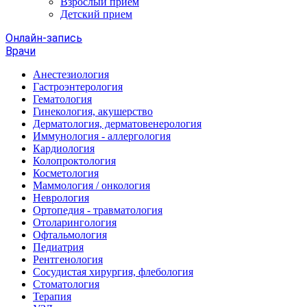
Взрослый прием
Детский прием
Онлайн-запись
Врачи
Анестезиология
Гастроэнтерология
Гематология
Гинекология, акушерство
Дерматология, дерматовенерология
Иммунология - аллергология
Кардиология
Колопроктология
Косметология
Маммология / онкология
Неврология
Ортопедия - травматология
Отоларингология
Офтальмология
Педиатрия
Рентгенология
Сосудистая хирургия, флебология
Стоматология
Терапия