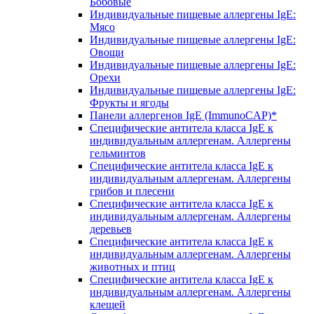
Бобовые
Индивидуальные пищевые аллергены IgE:
Мясо
Индивидуальные пищевые аллергены IgE:
Овощи
Индивидуальные пищевые аллергены IgE:
Орехи
Индивидуальные пищевые аллергены IgE:
Фрукты и ягоды
Панели аллергенов IgE (ImmunoCAP)*
Специфические антитела класса IgE к
индивидуальным аллергенам. Аллергены
гельминтов
Специфические антитела класса IgE к
индивидуальным аллергенам. Аллергены
грибов и плесени
Специфические антитела класса IgE к
индивидуальным аллергенам. Аллергены
деревьев
Специфические антитела класса IgE к
индивидуальным аллергенам. Аллергены
животных и птиц
Специфические антитела класса IgE к
индивидуальным аллергенам. Аллергены
клещей