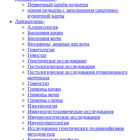
Первичный приём педиатра
прием педиатра с заполнением санаторно-
курортной карты
Лаборатория
Аллергология
Биохимия крови
Биохимия мочи
Витамины, жирные кислоты
Гематология
Гемостаз
Генетическое исследование
Гистологические исследования
Гистологические исследования пункционного
материала
Гомеостаз
Гормоны крови
Гормоны мочи
Гормоны слюны
Изосерология
Иммуногистохимические исследования
Имуннологические исследования
Имуногематология
Исследование генетических полиморфизмов
методом пцр
Коммерческие профили