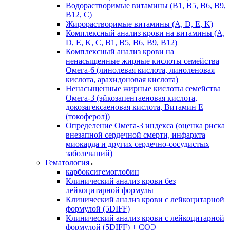
Водорастворимые витамины (B1, B5, B6, В9,
В12, С)
Жирорастворимые витамины (A, D, E, K)
Комплексный анализ крови на витамины (A,
D, E, K, C, B1, B5, B6, В9, B12)
Комплексный анализ крови на
ненасыщенные жирные кислоты семейства
Омега-6 (линолевая кислота, линоленовая
кислота, арахидоновая кислота)
Ненасыщенные жирные кислоты семейства
Омега-3 (эйкозапентаеновая кислота,
докозагексаеновая кислота, Витамин E
(токоферол))
Определение Омега-3 индекса (оценка риска
внезапной сердечной смерти, инфаркта
миокарда и других сердечно-сосудистых
заболеваний)
Гематология
карбоксигемоглобин
Клинический анализ крови без
лейкоцитарной формулы
Клинический анализ крови с лейкоцитарной
формулой (5DIFF)
Клинический анализ крови с лейкоцитарной
формулой (5DIFF) + СОЭ