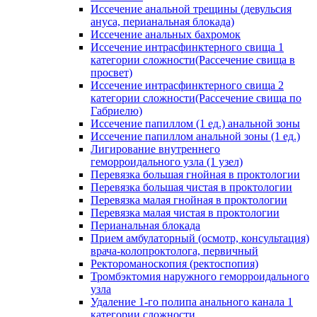
Иссечение анальной трещины (девульсия
ануса, перианальная блокада)
Иссечение анальных бахромок
Иссечение интрасфинктерного свища 1
категории сложности(Рассечение свища в
просвет)
Иссечение интрасфинктерного свища 2
категории сложности(Рассечение свища по
Габриелю)
Иссечение папиллом (1 ед.) анальной зоны
Иссечение папиллом анальной зоны (1 ед.)
Лигирование внутреннего
геморроидального узла (1 узел)
Перевязка большая гнойная в проктологии
Перевязка большая чистая в проктологии
Перевязка малая гнойная в проктологии
Перевязка малая чистая в проктологии
Перианальная блокада
Прием амбулаторный (осмотр, консультация)
врача-колопроктолога, первичный
Ректороманоскопия (ректоспопия)
Тромбэктомия наружного геморроидального
узла
Удаление 1-го полипа анального канала 1
категории сложности