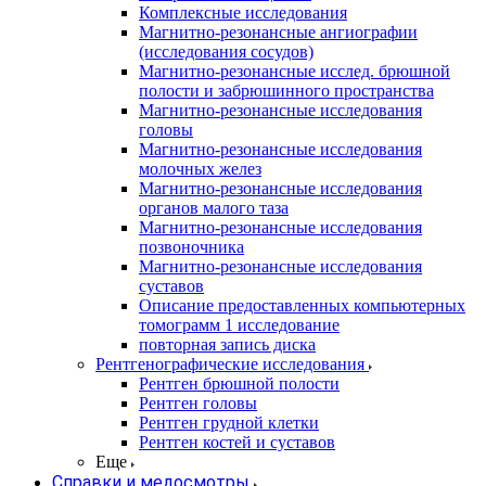
Комплексные исследования
Магнитно-резонансные ангиографии
(исследования сосудов)
Магнитно-резонансные исслед. брюшной
полости и забрюшинного пространства
Магнитно-резонансные исследования
головы
Магнитно-резонансные исследования
молочных желез
Магнитно-резонансные исследования
органов малого таза
Магнитно-резонансные исследования
позвоночника
Магнитно-резонансные исследования
суставов
Описание предоставленных компьютерных
томограмм 1 исследование
повторная запись диска
Рентгенографические исследования
Рентген брюшной полости
Рентген головы
Рентген грудной клетки
Рентген костей и суставов
Еще
Справки и медосмотры