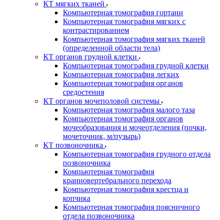
КТ мягких тканей
Компьютерная томография гортани
Компьютерная томография мягких с
контрастированием
Компьютерная томография мягких тканей
(определенной области тела)
КТ органов грудной клетки
Компьютерная томография грудной клетки
Компьютерная томография легких
Компьютерная томография органов
средостения
КТ органов мочеполовой системы
Компьютерная томография малого таза
Компьютерная томография органов
мочеобразования и мочеотделения (почки,
мочеточник, м/пузырь)
КТ позвоночника
Компьютерная томография грудного отдела
позвоночника
Компьютерная томография
краниовертебрального перехода
Компьютерная томография крестца и
копчика
Компьютерная томография поясничного
отдела позвоночника