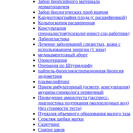
Забор биопсийного материала
дерматопанчем
Забор биологических проб врачом
Кардиотокография плода (с расшифровкой)
Кольпоскопия расширенная
Консультация
специалистов(психолог,юрист,соц.работник)
Лабиопластика
Лечение заболеваний слизистых, кожи с
использованием энергии (1 зона)
медикаментозный аборт
Озонотерапия
Операция по Штурмдорфу
пайпель-биопсия/аспирационная биопсия
эндометрия
плазмолифтинг
Прием амбулаторный (осмотр, консультация)
акушера-гинеколога первичный
Проведение амниотеста (экспресс-
диагностика подтекания околоплодных вод)
(без стоимости теста)
Пункция объемного образования малого таза
Серкляж шейки матки
Скретчинг
Снятие швов