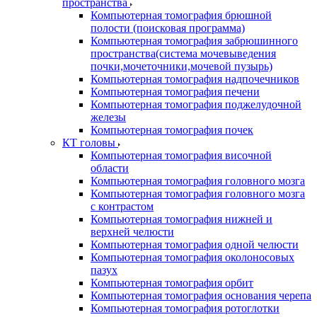
пространства
Компьютерная томография брюшной
полости (поисковая программа)
Компьютерная томография забрюшинного
пространства(система мочевыведения
почки,мочеточники,мочевой пузырь)
Компьютерная томография надпочечников
Компьютерная томография печени
Компьютерная томография поджелудочной
железы
Компьютерная томография почек
КТ головы
Компьютерная томография височной
области
Компьютерная томография головного мозга
Компьютерная томография головного мозга
с контрастом
Компьютерная томография нижней и
верхней челюсти
Компьютерная томография одной челюсти
Компьютерная томография околоносовых
пазух
Компьютерная томография орбит
Компьютерная томография основания черепа
Компьютерная томография ротоглотки