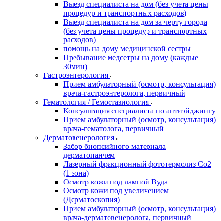
Выезд специалиста на дом (без учета цены
процедур и транспортных расходов)
Выезд специалиста на дом за черту города
(без учета цены процедур и транспортных
расходов)
помощь на дому медицинской сестры
Пребывание медсетры на дому (каждые
30мин)
Гастроэнтерология
Прием амбулаторный (осмотр, консультация)
врача-гастроэнтеролога, первичный
Гематология / Гемостазиология
Консультация специалиста по антиэйджингу
Прием амбулаторный (осмотр, консультация)
врача-гематолога, первичный
Дерматовенерология
Забор биопсийного материала
дерматопанчем
Лазерный фракционный фототермолиз Со2
(1 зона)
Осмотр кожи под лампой Вуда
Осмотр кожи под увеличением
(Дерматоскопия)
Прием амбулаторный (осмотр, консультация)
врача-дерматовенеролога, первичный