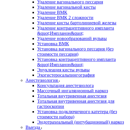
Удаление вагинального пессария
Удаление вагинальной кисты
Удаление ВМК
Удаление ВМК 2 сложности
Удаление кисты бартолиниевой железы
Удаление контрацептивного импланта
&quot;Импланон&quot;
Удаление новообразований вульвы
Установка ВМК
Установка вагинального пессария (без
стоимости пессария)
Установка контрацептивного импланта
&quot;Импланон&quot;
Энуклеация кисты вульвы
Эхогистеросальпингография
Анестезиология
Консультация анестезиолога
Массочный ингаляционный наркоз
Тотальная внутривенная анестезия
Тотальная внутривенная анестезия для
гастроскопии
Установка подключичного катетера (без
стоимости набора)
Эндотрахеальный (интубационный) наркоз
Выезда