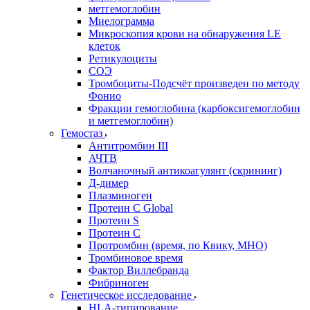
метгемоглобин
Миелограмма
Микроскопия крови на обнаружения LE
клеток
Ретикулоциты
СОЭ
Тромбоциты-Подсчёт произведен по методу
Фонио
Фракции гемоглобина (карбоксигемоглобин
и метгемоглобин)
Гемостаз
Антитромбин III
АЧТВ
Волчаночный антикоагулянт (скрининг)
Д-димер
Плазминоген
Протеин C Global
Протеин S
Протеин С
Протромбин (время, по Квику, МНО)
Тромбиновое время
Фактор Виллебранда
Фибриноген
Генетическое исследование
HLA-типирование