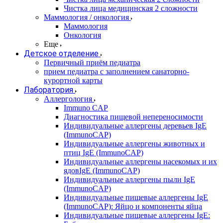
Чистка лица медицинская 2 сложности
Маммология / онкология
Маммология
Онкология
Еще
Детское отделение
Первичный приём педиатра
прием педиатра с заполнением санаторно-
курортной карты
Лаборатория
Аллергология
Immuno CAP
Диагностика пищевой непереносимости
Индивидуальные аллергены деревьев IgE
(ImmunoCAP)
Индивидуальные аллергены животных и
птиц IgE (ImmunoCAP)
Индивидуальные аллергены насекомых и их
ядовIgE (ImmunoCAP)
Индивидуальные аллергены пыли IgE
(ImmunoCAP)
Индивидуальные пищевые аллергены IgE
(ImmunoCAP): Яйцо и компоненты яйца
Индивидуальные пищевые аллергены IgE: