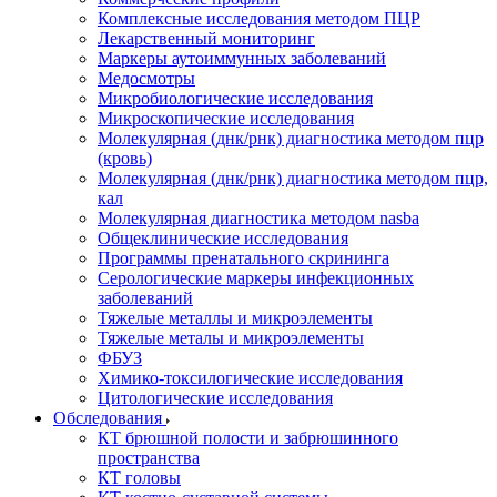
Комплексные исследования методом ПЦР
Лекарственный мониторинг
Маркеры аутоиммунных заболеваний
Медосмотры
Микробиологические исследования
Микроскопические исследования
Молекулярная (днк/рнк) диагностика методом пцр
(кровь)
Молекулярная (днк/рнк) диагностика методом пцр,
кал
Молекулярная диагностика методом nasba
Общеклинические исследования
Программы пренатального скрининга
Серологические маркеры инфекционных
заболеваний
Тяжелые металлы и микроэлементы
Тяжелые металы и микроэлементы
ФБУЗ
Химико-токсилогические исследования
Цитологические исследования
Обследования
КТ брюшной полости и забрюшинного
пространства
КТ головы