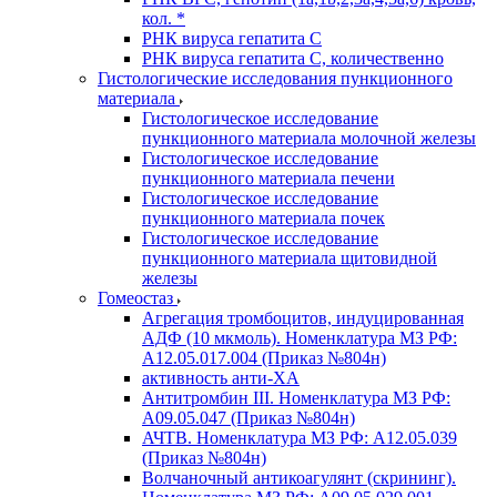
кол. *
РНК вируса гепатита C
РНК вируса гепатита C, количественно
Гистологические исследования пункционного
материала
Гистологическое исследование
пункционного материала молочной железы
Гистологическое исследование
пункционного материала печени
Гистологическое исследование
пункционного материала почек
Гистологическое исследование
пункционного материала щитовидной
железы
Гомеостаз
Агрегация тромбоцитов, индуцированная
АДФ (10 мкмоль). Номенклатура МЗ РФ:
A12.05.017.004 (Приказ №804н)
активность анти-ХА
Антитромбин III. Номенклатура МЗ РФ:
A09.05.047 (Приказ №804н)
АЧТВ. Номенклатура МЗ РФ: A12.05.039
(Приказ №804н)
Волчаночный антикоагулянт (скрининг).