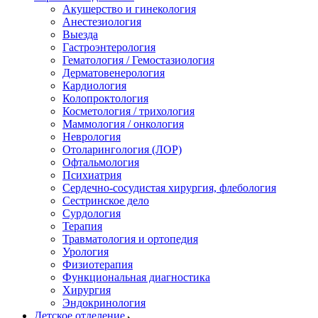
Акушерство и гинекология
Анестезиология
Выезда
Гастроэнтерология
Гематология / Гемостазиология
Дерматовенерология
Кардиология
Колопроктология
Косметология / трихология
Маммология / онкология
Неврология
Отоларингология (ЛОР)
Офтальмология
Психиатрия
Сердечно-сосудистая хирургия, флебология
Сестринское дело
Сурдология
Терапия
Травматология и ортопедия
Урология
Физиотерапия
Функциональная диагностика
Хирургия
Эндокринология
Детское отделение