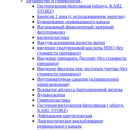
Акушерство и гинекология
Гистероскопия биполярная (оборуд. KARL
STORZ)
Биопсия 1 зона (с использованием энергии)
Бужирование цервикального канала
Вагинальный фракционный лазерный
фототермолиз
вагинопластика
Вакуум-аспирация полости матки
введение гиалуроновой кислоты НПО (без
стоимости препарата)
Введение препарата Диспорт (без стоимости
препарата)
Введение филлера при дистопии уретры (без
стоимости препарата)
Внутриматочная санация (аспирационно
ирригационная)
Вскрытие абсцесса бартолиниевой железы
Вульвоскопия
Гименопластика
Гистерорезектоскопия биполярная ( оборуд.
KARL STORZ)
Дефлорация хирургическая
Диагностическое выскабливание
цервикального канала