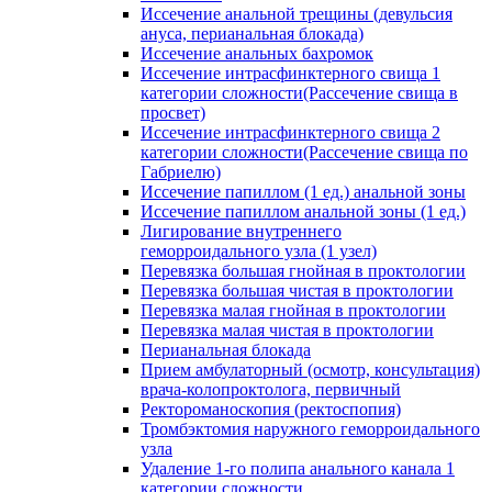
Иссечение анальной трещины (девульсия
ануса, перианальная блокада)
Иссечение анальных бахромок
Иссечение интрасфинктерного свища 1
категории сложности(Рассечение свища в
просвет)
Иссечение интрасфинктерного свища 2
категории сложности(Рассечение свища по
Габриелю)
Иссечение папиллом (1 ед.) анальной зоны
Иссечение папиллом анальной зоны (1 ед.)
Лигирование внутреннего
геморроидального узла (1 узел)
Перевязка большая гнойная в проктологии
Перевязка большая чистая в проктологии
Перевязка малая гнойная в проктологии
Перевязка малая чистая в проктологии
Перианальная блокада
Прием амбулаторный (осмотр, консультация)
врача-колопроктолога, первичный
Ректороманоскопия (ректоспопия)
Тромбэктомия наружного геморроидального
узла
Удаление 1-го полипа анального канала 1
категории сложности