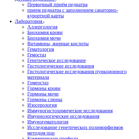
Первичный приём педиатра
прием педиатра с заполнением санаторно-
курортной карты
Лаборатория
Аллергология
Биохимия крови
Биохимия мочи
Витамины, жирные кислоты
Гематология
Гемостаз
Генетическое исследование
Гистологические исследования
Гистологические исследования пункционного
материала
Гомеостаз
Гормоны крови
Гормоны мочи
Гормоны слюны
Изосерология
Иммуногистохимические исследования
Имуннологические исследования
Имуногематология
Исследование генетических полиморфизмов
методом пцр
Коммерческие профили