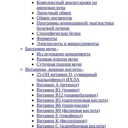
Комплексный анализ крови на
аминокислоты
Липидный обмен
Обмен пигментов
Программа неинвазивной диагностики
болезней печени
Специфические белки
Ферменты
Электролиты и микроэлементы
Биохимия мочи
Исследование конкремента
Разовая порция мочи
Суточная порция мочи
Витамины, жирные кислоты
25-OH витамин D, суммарный
(кальциферол) ИХЛА
Витамин А (ретинол)
Витамин В1 (тиамин)
Витамин В12 (цианкобаламин)
Витамин В5 (пантотеновая кислота)
Витамин В6 (пиридоксин)
Витамин В9 (фолиевая кислота)
Витамин Е (токоферол)
Витамин К (филлохинон)
Витамин С (аскорбиновая кислота)