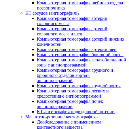
Компьютерная томография шейного отдела
позвоночника
КТ сосудов (ангиография)
Компьютерная томография артерий
головного мозга
Компьютерная томография артерий
головного мозга и шеи
Компьютерная томография артерий нижних
конечностей
Компьютерная томография артерий шеи
Компьютерная томография брюшной аорты
Компьютерная томография гепатобилиарной
зоны с ангиопрограммой
Компьютерная томография грудного и
брюшного отделов аорты с
ангиопрограммой
Компьютерная томография грудной аорты
Компьютерная томография легких и
средостения с ангиопрограммой
Компьютерная томография почек
ангиопрограммой
КТ-ангиография подвздошной артерии
Магнитно-резонансная томография
Дообследование с применением
контрастного вещества