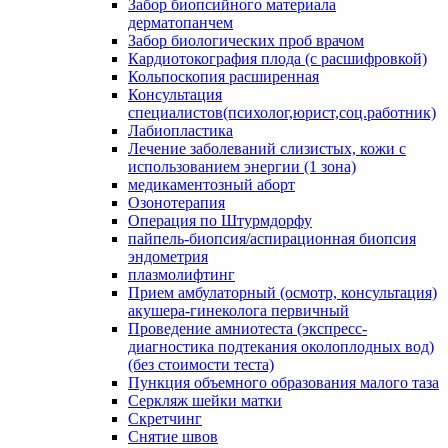
Забор биопсийного материала
дерматопанчем
Забор биологических проб врачом
Кардиотокография плода (с расшифровкой)
Кольпоскопия расширенная
Консультация
специалистов(психолог,юрист,соц.работник)
Лабиопластика
Лечение заболеваний слизистых, кожи с
использованием энергии (1 зона)
медикаментозный аборт
Озонотерапия
Операция по Штурмдорфу
пайпель-биопсия/аспирационная биопсия
эндометрия
плазмолифтинг
Прием амбулаторный (осмотр, консультация)
акушера-гинеколога первичный
Проведение амниотеста (экспресс-
диагностика подтекания околоплодных вод)
(без стоимости теста)
Пункция объемного образования малого таза
Серкляж шейки матки
Скретчинг
Снятие швов