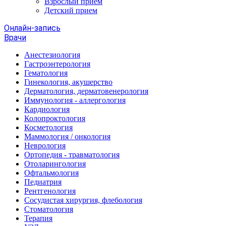
Взрослый прием
Детский прием
Онлайн-запись
Врачи
Анестезиология
Гастроэнтерология
Гематология
Гинекология, акушерство
Дерматология, дерматовенерология
Иммунология - аллергология
Кардиология
Колопроктология
Косметология
Маммология / онкология
Неврология
Ортопедия - травматология
Отоларингология
Офтальмология
Педиатрия
Рентгенология
Сосудистая хирургия, флебология
Стоматология
Терапия