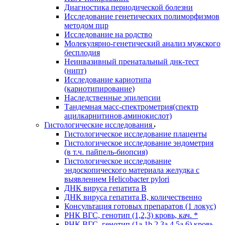
Диагностика периодической болезни
Исследование генетических полиморфизмов
методом пцр
Исследование на родство
Молекулярно-генетический анализ мужского
бесплодия
Неинвазивный пренатальный днк-тест
(нипт)
Исследование кариотипа
(кариотипирование)
Наследственные эпилепсии
Тандемная масс-спектрометрия(спектр
ацилкарнитинов,аминокислот)
Гистологические исследования
Гистологическое исследование плаценты
Гистологическое исследование эндометрия
(в т.ч. пайпель-биопсия)
Гистологическое исследование
эндоскопического материала желудка с
выявлением Helicobacter pylori
ДНК вируса гепатита B
ДНК вируса гепатита B, количественно
Консультация готовых препаратов (1 локус)
РНК ВГC, генотип (1,2,3) кровь, кач. *
РНК ВГC, генотип (1a,1b,2,3a,4,5a,6) кровь,