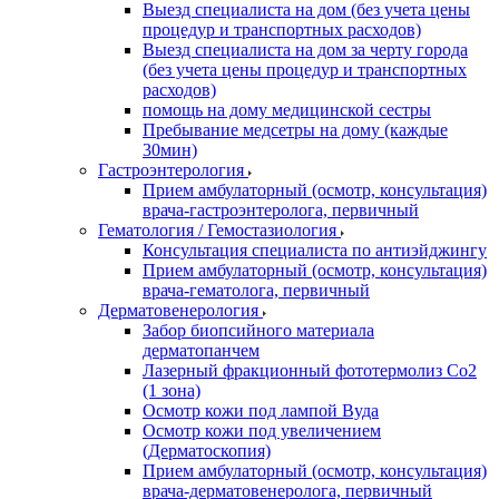
Выезд специалиста на дом (без учета цены
процедур и транспортных расходов)
Выезд специалиста на дом за черту города
(без учета цены процедур и транспортных
расходов)
помощь на дому медицинской сестры
Пребывание медсетры на дому (каждые
30мин)
Гастроэнтерология
Прием амбулаторный (осмотр, консультация)
врача-гастроэнтеролога, первичный
Гематология / Гемостазиология
Консультация специалиста по антиэйджингу
Прием амбулаторный (осмотр, консультация)
врача-гематолога, первичный
Дерматовенерология
Забор биопсийного материала
дерматопанчем
Лазерный фракционный фототермолиз Со2
(1 зона)
Осмотр кожи под лампой Вуда
Осмотр кожи под увеличением
(Дерматоскопия)
Прием амбулаторный (осмотр, консультация)
врача-дерматовенеролога, первичный