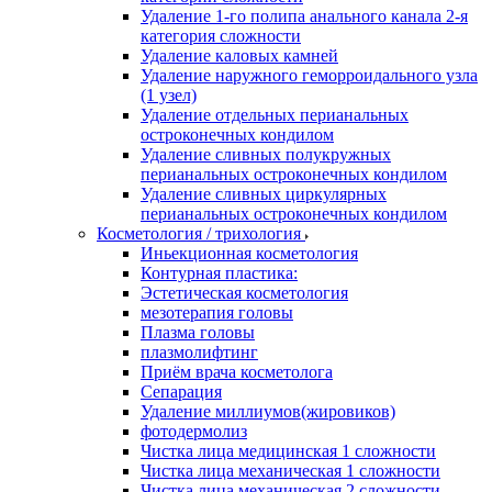
Удаление 1-го полипа анального канала 2-я
категория сложности
Удаление каловых камней
Удаление наружного геморроидального узла
(1 узел)
Удаление отдельных перианальных
остроконечных кондилом
Удаление сливных полукружных
перианальных остроконечных кондилом
Удаление сливных циркулярных
перианальных остроконечных кондилом
Косметология / трихология
Иньекционная косметология
Контурная пластика:
Эстетическая косметология
мезотерапия головы
Плазма головы
плазмолифтинг
Приём врача косметолога
Сепарация
Удаление миллиумов(жировиков)
фотодермолиз
Чистка лица медицинская 1 сложности
Чистка лица механическая 1 сложности
Чистка лица механическая 2 сложности