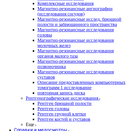
Комплексные исследования
Магнитно-резонансные ангиографии
(исследования сосудов)
Магнитно-резонансные исслед. брюшной
полости и забрюшинного пространства
Магнитно-резонансные исследования
головы
Магнитно-резонансные исследования
молочных желез
Магнитно-резонансные исследования
органов малого таза
Магнитно-резонансные исследования
позвоночника
Магнитно-резонансные исследования
суставов
Описание предоставленных компьютерных
томограмм 1 исследование
повторная запись диска
Рентгенографические исследования
Рентген брюшной полости
Рентген головы
Рентген грудной клетки
Рентген костей и суставов
Еще
Справки и медосмотры