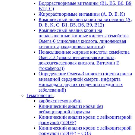
Водорастворимые витамины (B1, B5, B6, В9,
В12, С)
Жирорастворимые витамины (A, D, E, K)
Комплексный анализ крови на витамины (A,
D, E, K, C, B1, B5, B6, В9, B12)
Комплексный анализ крови на
ненасыщенные жирные кислоты семейства
Омега-6 (линолевая кислота, линоленовая
кислота, арахидоновая кислота)
Ненасыщенные жирные кислоты семейства
Омега-3 (эйкозапентаеновая кислота,
докозагексаеновая кислота, Витамин E
(токоферол))
Определение Омега-3 индекса (оценка риска
внезапной сердечной смерти, инфаркта
миокарда и других сердечно-сосудистых
заболеваний)
Гематология
карбоксигемоглобин
Клинический анализ крови без
лейкоцитарной формулы
Клинический анализ крови с лейкоцитарной
формулой (5DIFF)
Клинический анализ крови с лейкоцитарной
формулой (5DIFF) + СОЭ