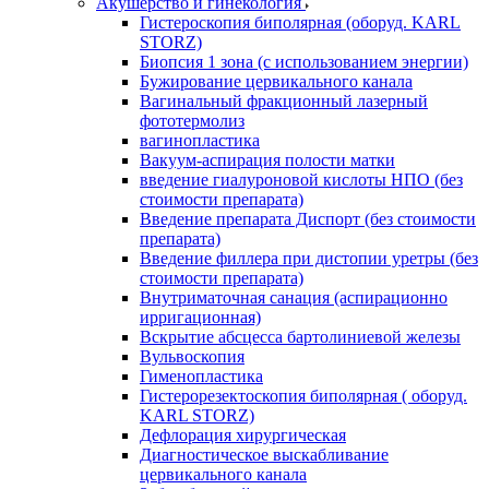
Акушерство и гинекология
Гистероскопия биполярная (оборуд. KARL
STORZ)
Биопсия 1 зона (с использованием энергии)
Бужирование цервикального канала
Вагинальный фракционный лазерный
фототермолиз
вагинопластика
Вакуум-аспирация полости матки
введение гиалуроновой кислоты НПО (без
стоимости препарата)
Введение препарата Диспорт (без стоимости
препарата)
Введение филлера при дистопии уретры (без
стоимости препарата)
Внутриматочная санация (аспирационно
ирригационная)
Вскрытие абсцесса бартолиниевой железы
Вульвоскопия
Гименопластика
Гистерорезектоскопия биполярная ( оборуд.
KARL STORZ)
Дефлорация хирургическая
Диагностическое выскабливание
цервикального канала