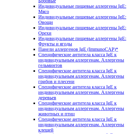
Бобовые
Индивидуальные пищевые аллергены IgE:
Мясо
Индивидуальные пищевые аллергены IgE:
Овощи
Индивидуальные пищевые аллергены IgE:
Орехи
Индивидуальные пищевые аллергены IgE:
Фрукты и ягоды
Панели аллергенов IgE (ImmunoCAP)*
Специфические антитела класса IgE к
индивидуальным аллергенам. Аллергены
гельминтов
Специфические антитела класса IgE к
индивидуальным аллергенам. Аллергены
грибов и плесени
Специфические антитела класса IgE к
индивидуальным аллергенам. Аллергены
деревьев
Специфические антитела класса IgE к
индивидуальным аллергенам. Аллергены
животных и птиц
Специфические антитела класса IgE к
индивидуальным аллергенам. Аллергены
клещей