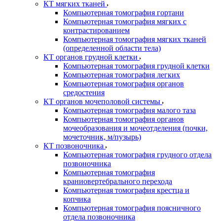
КТ мягких тканей
Компьютерная томография гортани
Компьютерная томография мягких с
контрастированием
Компьютерная томография мягких тканей
(определенной области тела)
КТ органов грудной клетки
Компьютерная томография грудной клетки
Компьютерная томография легких
Компьютерная томография органов
средостения
КТ органов мочеполовой системы
Компьютерная томография малого таза
Компьютерная томография органов
мочеобразования и мочеотделения (почки,
мочеточник, м/пузырь)
КТ позвоночника
Компьютерная томография грудного отдела
позвоночника
Компьютерная томография
краниовертебрального перехода
Компьютерная томография крестца и
копчика
Компьютерная томография поясничного
отдела позвоночника