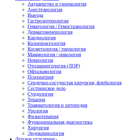
Акушерство и гинекология
Анестезиология
Выезда
Гастроэнтерология
Гематология / Гемостазиология
Дерматовенерология
Кардиология
Колопроктология
Косметология / трихология
Маммология / онкология
Неврология
Отоларингология (ЛОР)
Офтальмология
Психиатрия
Сердечно-сосудистая хирургия, флебология
Сестринское дело
Сурдология
Терапия
Травматология и ортопедия
Урология
Физиотерапия
Функциональная диагностика
Хирургия
Эндокринология
Детское отделение