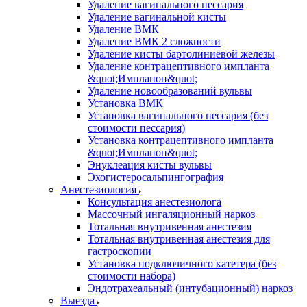
Удаление вагинального пессария
Удаление вагинальной кисты
Удаление ВМК
Удаление ВМК 2 сложности
Удаление кисты бартолиниевой железы
Удаление контрацептивного импланта
&quot;Импланон&quot;
Удаление новообразований вульвы
Установка ВМК
Установка вагинального пессария (без
стоимости пессария)
Установка контрацептивного импланта
&quot;Импланон&quot;
Энуклеация кисты вульвы
Эхогистеросальпингография
Анестезиология
Консультация анестезиолога
Массочный ингаляционный наркоз
Тотальная внутривенная анестезия
Тотальная внутривенная анестезия для
гастроскопии
Установка подключичного катетера (без
стоимости набора)
Эндотрахеальный (интубационный) наркоз
Выезда