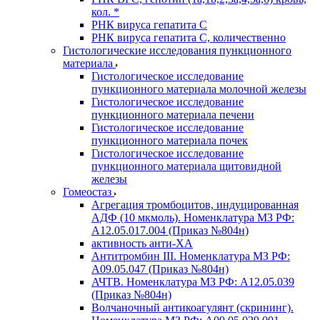
кол. *
РНК вируса гепатита C
РНК вируса гепатита C, количественно
Гистологические исследования пункционного
материала
Гистологическое исследование
пункционного материала молочной железы
Гистологическое исследование
пункционного материала печени
Гистологическое исследование
пункционного материала почек
Гистологическое исследование
пункционного материала щитовидной
железы
Гомеостаз
Агрегация тромбоцитов, индуцированная
АДФ (10 мкмоль). Номенклатура МЗ РФ:
A12.05.017.004 (Приказ №804н)
активность анти-ХА
Антитромбин III. Номенклатура МЗ РФ:
A09.05.047 (Приказ №804н)
АЧТВ. Номенклатура МЗ РФ: A12.05.039
(Приказ №804н)
Волчаночный антикоагулянт (скрининг).