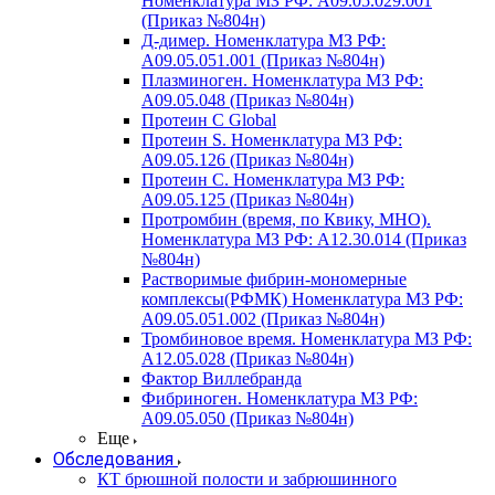
Номенклатура МЗ РФ: A09.05.029.001
(Приказ №804н)
Д-димер. Номенклатура МЗ РФ:
A09.05.051.001 (Приказ №804н)
Плазминоген. Номенклатура МЗ РФ:
A09.05.048 (Приказ №804н)
Протеин C Global
Протеин S. Номенклатура МЗ РФ:
A09.05.126 (Приказ №804н)
Протеин С. Номенклатура МЗ РФ:
A09.05.125 (Приказ №804н)
Протромбин (время, по Квику, МНО).
Номенклатура МЗ РФ: A12.30.014 (Приказ
№804н)
Растворимые фибрин-мономерные
комплексы(РФМК) Номенклатура МЗ РФ:
A09.05.051.002 (Приказ №804н)
Тромбиновое время. Номенклатура МЗ РФ:
A12.05.028 (Приказ №804н)
Фактор Виллебранда
Фибриноген. Номенклатура МЗ РФ:
A09.05.050 (Приказ №804н)
Еще
Обследования
КТ брюшной полости и забрюшинного