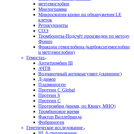
метгемоглобин
Миелограмма
Микроскопия крови на обнаружения LE
клеток
Ретикулоциты
СОЭ
Тромбоциты-Подсчёт произведен по методу
Фонио
Фракции гемоглобина (карбоксигемоглобин
и метгемоглобин)
Гемостаз
Антитромбин III
АЧТВ
Волчаночный антикоагулянт (скрининг)
Д-димер
Плазминоген
Протеин C Global
Протеин S
Протеин С
Протромбин (время, по Квику, МНО)
Тромбиновое время
Фактор Виллебранда
Фибриноген
Генетическое исследование
HLA-типирование