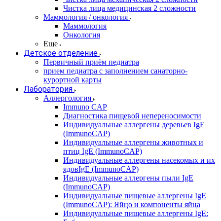
Чистка лица медицинская 2 сложности
Маммология / онкология
Маммология
Онкология
Еще
Детское отделение
Первичный приём педиатра
прием педиатра с заполнением санаторно-
курортной карты
Лаборатория
Аллергология
Immuno CAP
Диагностика пищевой непереносимости
Индивидуальные аллергены деревьев IgE
(ImmunoCAP)
Индивидуальные аллергены животных и
птиц IgE (ImmunoCAP)
Индивидуальные аллергены насекомых и их
ядовIgE (ImmunoCAP)
Индивидуальные аллергены пыли IgE
(ImmunoCAP)
Индивидуальные пищевые аллергены IgE
(ImmunoCAP): Яйцо и компоненты яйца
Индивидуальные пищевые аллергены IgE: