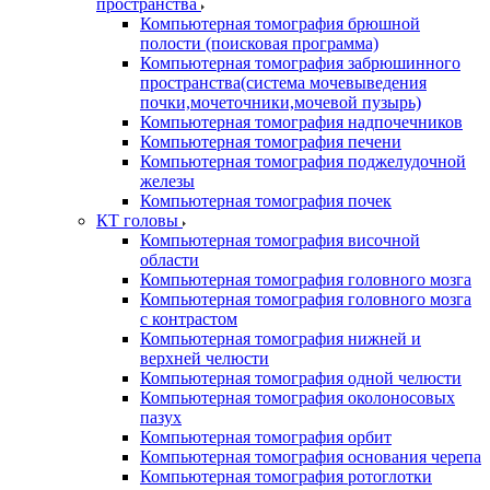
пространства
Компьютерная томография брюшной
полости (поисковая программа)
Компьютерная томография забрюшинного
пространства(система мочевыведения
почки,мочеточники,мочевой пузырь)
Компьютерная томография надпочечников
Компьютерная томография печени
Компьютерная томография поджелудочной
железы
Компьютерная томография почек
КТ головы
Компьютерная томография височной
области
Компьютерная томография головного мозга
Компьютерная томография головного мозга
с контрастом
Компьютерная томография нижней и
верхней челюсти
Компьютерная томография одной челюсти
Компьютерная томография околоносовых
пазух
Компьютерная томография орбит
Компьютерная томография основания черепа
Компьютерная томография ротоглотки