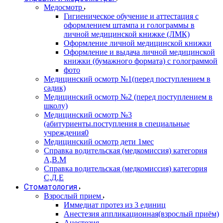
Медосмотр
Гигиеническое обучение и аттестация с
оформлением штампа и голограммы в
личной медицинской книжке (ЛМК)
Оформление личной медицинской книжки
Оформление и выдача личной медицинской
книжки (бумажного формата) с голограммой
фото
Медицинский осмотр №1(перед поступлением в
садик)
Медицинский осмотр №2 (перед поступлением в
школу)
Медицинский осмотр №3
(абитуриенты.поступления в специальные
учреждения0
Медицинский осмотр дети 1мес
Справка водительская (медкомиссия) категория
А,В.М
Справка водительская (медкомиссия) категория
С,Д,Е
Стоматология
Взрослый прием
Иммедиат протез из 3 единиц
Анестезия аппликационная(взрослый приём)
Анестезия