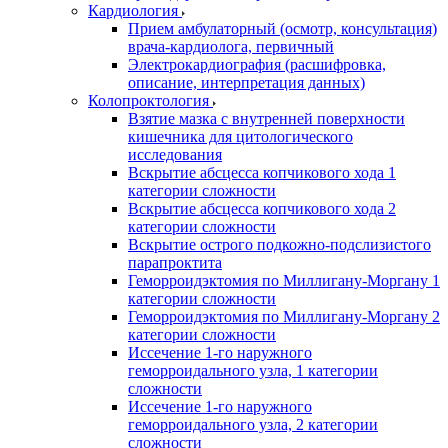
Кардиология
Прием амбулаторный (осмотр, консультация)
врача-кардиолога, первичный
Электрокардиография (расшифровка,
описание, интерпретация данных)
Колопроктология
Взятие мазка с внутренней поверхности
кишечника для цитологического
исследования
Вскрытие абсцесса копчикового хода 1
категории сложности
Вскрытие абсцесса копчикового хода 2
категории сложности
Вскрытие острого подкожно-подслизистого
парапроктита
Геморроидэктомия по Миллигану-Моргану 1
категории сложности
Геморроидэктомия по Миллигану-Моргану 2
категории сложности
Иссечение 1-го наружного
геморроидального узла, 1 категории
сложности
Иссечение 1-го наружного
геморроидального узла, 2 категории
сложности