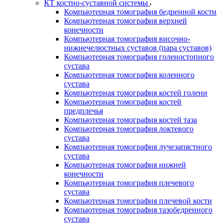
КТ костно-суставной системы
Компьютерная томография бедренной кости
Компьютерная томография верхней
конечности
Компьютерная томография височно-
нижнечелюстных суставов (пара суставов)
Компьютерная томография голеностопного
сустава
Компьютерная томография коленного
сустава
Компьютерная томография костей голени
Компьютерная томография костей
предплечья
Компьютерная томография костей таза
Компьютерная томография локтевого
сустава
Компьютерная томография лучезапястного
сустава
Компьютерная томография нижней
конечности
Компьютерная томография плечевого
сустава
Компьютерная томография плечевой кости
Компьютерная томография тазобедренного
сустава