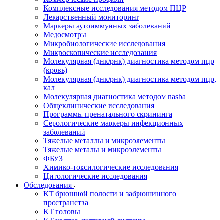
Комплексные исследования методом ПЦР
Лекарственный мониторинг
Маркеры аутоиммунных заболеваний
Медосмотры
Микробиологические исследования
Микроскопические исследования
Молекулярная (днк/рнк) диагностика методом пцр
(кровь)
Молекулярная (днк/рнк) диагностика методом пцр,
кал
Молекулярная диагностика методом nasba
Общеклинические исследования
Программы пренатального скрининга
Серологические маркеры инфекционных
заболеваний
Тяжелые металлы и микроэлементы
Тяжелые металы и микроэлементы
ФБУЗ
Химико-токсилогические исследования
Цитологические исследования
Обследования
КТ брюшной полости и забрюшинного
пространства
КТ головы