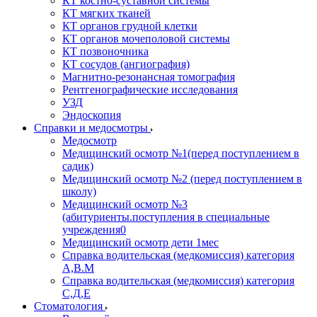
КТ костно-суставной системы
КТ мягких тканей
КТ органов грудной клетки
КТ органов мочеполовой системы
КТ позвоночника
КТ сосудов (ангиография)
Магнитно-резонансная томография
Рентгенографические исследования
УЗД
Эндоскопия
Справки и медосмотры
Медосмотр
Медицинский осмотр №1(перед поступлением в
садик)
Медицинский осмотр №2 (перед поступлением в
школу)
Медицинский осмотр №3
(абитуриенты.поступления в специальные
учреждения0
Медицинский осмотр дети 1мес
Справка водительская (медкомиссия) категория
А,В.М
Справка водительская (медкомиссия) категория
С,Д,Е
Стоматология