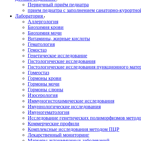
Первичный приём педиатра
прием педиатра с заполнением санаторно-курортно
Лаборатория
Аллергология
Биохимия крови
Биохимия мочи
Витамины, жирные кислоты
Гематология
Гемостаз
Генетическое исследование
Гистологические исследования
Гистологические исследования пункционного мате
Гомеостаз
Гормоны крови
Гормоны мочи
Гормоны слюны
Изосерология
Иммуногистохимические исследования
Имуннологические исследования
Имуногематология
Исследование генетических полиморфизмов метод
Коммерческие профили
Комплексные исследования методом ПЦР
Лекарственный мониторинг
Маркеры аутоиммунных заболеваний