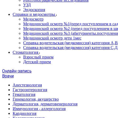
Рентгенографические исследования
УЗД
Эндоскопия
Справки и медосмотры
Медосмотр
Медицинский осмотр №1(перед поступлением в сад
Медицинский осмотр №2 (перед поступлением в шк
Медицинский осмотр №3 (абитуриенты.поступлени
Медицинский осмотр дети 1мес
Справка водительская (медкомиссия) категория А,
Справка водительская (медкомиссия) категория С,Д
Стоматология
Взрослый прием
Детский прием
Онлайн-запись
Врачи
Анестезиология
Гастроэнтерология
Гематология
Гинекология, акушерство
Дерматология, дерматовенерология
Иммунология - аллергология
Кардиология