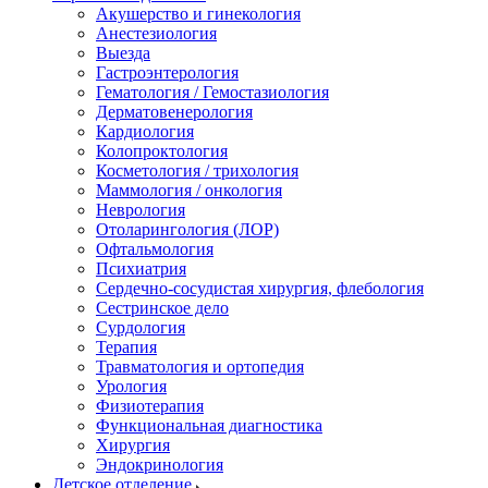
Акушерство и гинекология
Анестезиология
Выезда
Гастроэнтерология
Гематология / Гемостазиология
Дерматовенерология
Кардиология
Колопроктология
Косметология / трихология
Маммология / онкология
Неврология
Отоларингология (ЛОР)
Офтальмология
Психиатрия
Сердечно-сосудистая хирургия, флебология
Сестринское дело
Сурдология
Терапия
Травматология и ортопедия
Урология
Физиотерапия
Функциональная диагностика
Хирургия
Эндокринология
Детское отделение