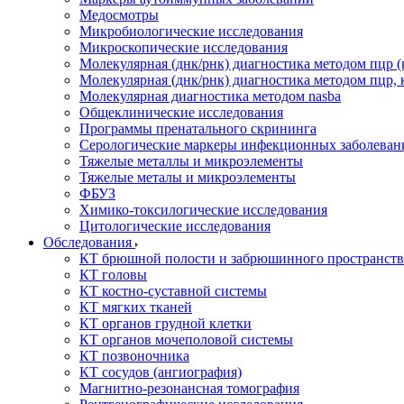
Медосмотры
Микробиологические исследования
Микроскопические исследования
Молекулярная (днк/рнк) диагностика методом пцр (
Молекулярная (днк/рнк) диагностика методом пцр, 
Молекулярная диагностика методом nasba
Общеклинические исследования
Программы пренатального скрининга
Серологические маркеры инфекционных заболеван
Тяжелые металлы и микроэлементы
Тяжелые металы и микроэлементы
ФБУЗ
Химико-токсилогические исследования
Цитологические исследования
Обследования
КТ брюшной полости и забрюшинного пространств
КТ головы
КТ костно-суставной системы
КТ мягких тканей
КТ органов грудной клетки
КТ органов мочеполовой системы
КТ позвоночника
КТ сосудов (ангиография)
Магнитно-резонансная томография