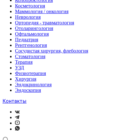
Колопроктология
Косметология
Маммология / онкология
Неврология
Ортопедия - травматология
Отоларингология
Офтальмология
Педиатрия
Рентгенология
Сосудистая хирургия, флебология
Стоматология
Терапия
УЗД
Физиотерапия
Хирургия
Эндокринология
Эндоскопия
Контакты