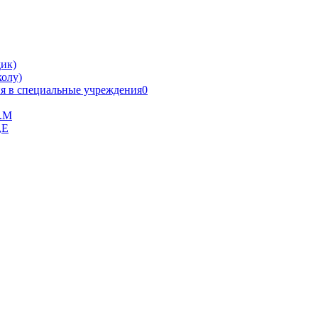
ик)
олу)
я в специальные учреждения0
В.М
,Е