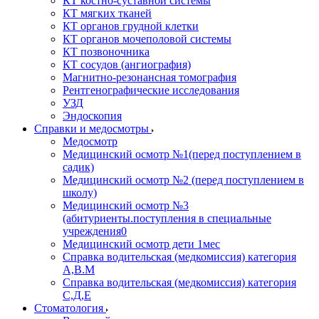
КТ костно-суставной системы
КТ мягких тканей
КТ органов грудной клетки
КТ органов мочеполовой системы
КТ позвоночника
КТ сосудов (ангиография)
Магнитно-резонансная томография
Рентгенографические исследования
УЗД
Эндоскопия
Справки и медосмотры
Медосмотр
Медицинский осмотр №1(перед поступлением в
садик)
Медицинский осмотр №2 (перед поступлением в
школу)
Медицинский осмотр №3
(абитуриенты.поступления в специальные
учреждения0
Медицинский осмотр дети 1мес
Справка водительская (медкомиссия) категория
А,В.М
Справка водительская (медкомиссия) категория
С,Д,Е
Стоматология