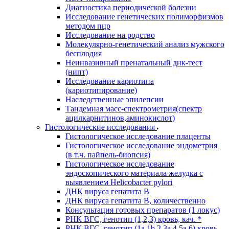
Диагностика периодической болезни
Исследование генетических полиморфизмов
методом пцр
Исследование на родство
Молекулярно-генетический анализ мужского
бесплодия
Неинвазивный пренатальный днк-тест
(нипт)
Исследование кариотипа
(кариотипирование)
Наследственные эпилепсии
Тандемная масс-спектрометрия(спектр
ацилкарнитинов,аминокислот)
Гистологические исследования
Гистологическое исследование плаценты
Гистологическое исследование эндометрия
(в т.ч. пайпель-биопсия)
Гистологическое исследование
эндоскопического материала желудка с
выявлением Helicobacter pylori
ДНК вируса гепатита B
ДНК вируса гепатита B, количественно
Консультация готовых препаратов (1 локус)
РНК ВГC, генотип (1,2,3) кровь, кач. *
РНК ВГC, генотип (1a,1b,2,3a,4,5a,6) кровь,