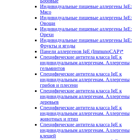
Бобовые
Индивидуальные пищевые аллергены IgE:
Мясо
Индивидуальные пищевые аллергены IgE:
Овощи
Индивидуальные пищевые аллергены IgE:
Орехи
Индивидуальные пищевые аллергены IgE:
Фрукты и ягоды
Панели аллергенов IgE (ImmunoCAP)*
Специфические антитела класса IgE к
индивидуальным аллергенам. Аллергены
гельминтов
Специфические антитела класса IgE к
индивидуальным аллергенам. Аллергены
грибов и плесени
Специфические антитела класса IgE к
индивидуальным аллергенам. Аллергены
деревьев
Специфические антитела класса IgE к
индивидуальным аллергенам. Аллергены
животных и птиц
Специфические антитела класса IgE к
индивидуальным аллергенам. Аллергены
клещей