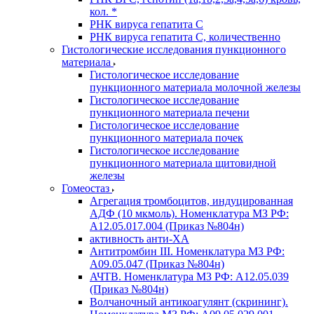
кол. *
РНК вируса гепатита C
РНК вируса гепатита C, количественно
Гистологические исследования пункционного
материала
Гистологическое исследование
пункционного материала молочной железы
Гистологическое исследование
пункционного материала печени
Гистологическое исследование
пункционного материала почек
Гистологическое исследование
пункционного материала щитовидной
железы
Гомеостаз
Агрегация тромбоцитов, индуцированная
АДФ (10 мкмоль). Номенклатура МЗ РФ:
A12.05.017.004 (Приказ №804н)
активность анти-ХА
Антитромбин III. Номенклатура МЗ РФ:
A09.05.047 (Приказ №804н)
АЧТВ. Номенклатура МЗ РФ: A12.05.039
(Приказ №804н)
Волчаночный антикоагулянт (скрининг).