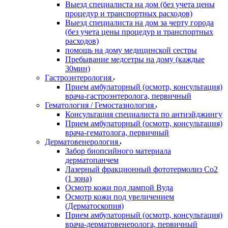
Выезд специалиста на дом (без учета цены
процедур и транспортных расходов)
Выезд специалиста на дом за черту города
(без учета цены процедур и транспортных
расходов)
помощь на дому медицинской сестры
Пребывание медсетры на дому (каждые
30мин)
Гастроэнтерология
Прием амбулаторный (осмотр, консультация)
врача-гастроэнтеролога, первичный
Гематология / Гемостазиология
Консультация специалиста по антиэйджингу
Прием амбулаторный (осмотр, консультация)
врача-гематолога, первичный
Дерматовенерология
Забор биопсийного материала
дерматопанчем
Лазерный фракционный фототермолиз Со2
(1 зона)
Осмотр кожи под лампой Вуда
Осмотр кожи под увеличением
(Дерматоскопия)
Прием амбулаторный (осмотр, консультация)
врача-дерматовенеролога, первичный