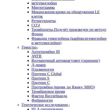
метгемоглобин
Миелограмма
Микроскопия крови на обнаружения LE
клеток
Ретикулоциты
СОЭ
Тромбоциты-Подсчёт произведен по методу
Фонио
Фракции гемоглобина (карбоксигемоглобин
и метгемоглобин)
Гемостаз
Антитромбин III
АЧТВ
Волчаночный антикоагулянт (скрининг)
Д-димер
Плазминоген
Протеин C Global
Протеин S
Протеин С
Протромбин (время, по Квику, МНО)
Тромбиновое время
Фактор Виллебранда
Фибриноген
Генетическое исследование
HLA-типирование