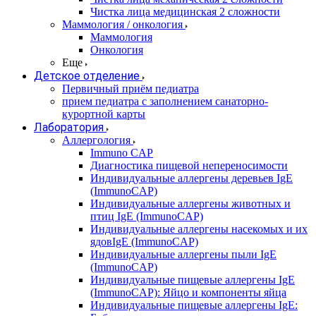
Чистка лица медицинская 2 сложности
Маммология / онкология
Маммология
Онкология
Еще
Детское отделение
Первичный приём педиатра
прием педиатра с заполнением санаторно-
курортной карты
Лаборатория
Аллергология
Immuno CAP
Диагностика пищевой непереносимости
Индивидуальные аллергены деревьев IgE
(ImmunoCAP)
Индивидуальные аллергены животных и
птиц IgE (ImmunoCAP)
Индивидуальные аллергены насекомых и их
ядовIgE (ImmunoCAP)
Индивидуальные аллергены пыли IgE
(ImmunoCAP)
Индивидуальные пищевые аллергены IgE
(ImmunoCAP): Яйцо и компоненты яйца
Индивидуальные пищевые аллергены IgE: