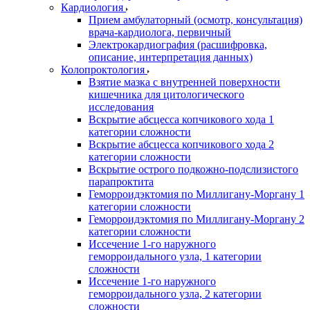
Кардиология
Прием амбулаторный (осмотр, консультация)
врача-кардиолога, первичный
Электрокардиография (расшифровка,
описание, интерпретация данных)
Колопроктология
Взятие мазка с внутренней поверхности
кишечника для цитологического
исследования
Вскрытие абсцесса копчикового хода 1
категории сложности
Вскрытие абсцесса копчикового хода 2
категории сложности
Вскрытие острого подкожно-подслизистого
парапроктита
Геморроидэктомия по Миллигану-Моргану 1
категории сложности
Геморроидэктомия по Миллигану-Моргану 2
категории сложности
Иссечение 1-го наружного
геморроидального узла, 1 категории
сложности
Иссечение 1-го наружного
геморроидального узла, 2 категории
сложности