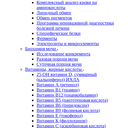
Комплексный анализ крови на
аминокислоты
Липидный обмен
Обмен пигментов
Программа неинвазивной диагностики
болезней печени
Специфические белки
Ферменты
Электролиты и микроэлементы
Биохимия мочи
Исследование конкремента
Разовая порция мочи
Суточная порция мочи
Витамины, жирные кислоты
25-OH витамин D, суммарный
(кальциферол) ИХЛА
Витамин А (ретинол)
Витамин В1 (тиамин)
Витамин В12 (цианкобаламин)
Витамин В5 (пантотеновая кислота)
Витамин В6 (пиридоксин)
Витамин В9 (фолиевая кислота)
Витамин Е (токоферол)
Витамин К (филлохинон)
Витамин С (аскорбиновая кислота)