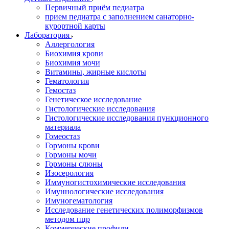
Первичный приём педиатра
прием педиатра с заполнением санаторно-
курортной карты
Лаборатория
Аллергология
Биохимия крови
Биохимия мочи
Витамины, жирные кислоты
Гематология
Гемостаз
Генетическое исследование
Гистологические исследования
Гистологические исследования пункционного
материала
Гомеостаз
Гормоны крови
Гормоны мочи
Гормоны слюны
Изосерология
Иммуногистохимические исследования
Имуннологические исследования
Имуногематология
Исследование генетических полиморфизмов
методом пцр
Коммерческие профили