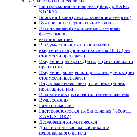
Акушерство и гинекология
Гистероскопия биполярная (оборуд. KARL
STORZ)
Биопсия 1 зона (с использованием энергии)
Бужирование цервикального канала
Вагинальный фракционный лазерный
фототермолиз
вагинопластика
Вакуум-аспирация полости матки
введение гиалуроновой кислоты НПО (без
стоимости препарата)
Введение препарата Диспорт (без стоимости
препарата)
Введение филлера при дистопии уретры (без
стоимости препарата)
Внутриматочная санация (аспирационно
ирригационная)
Вскрытие абсцесса бартолиниевой железы
Вульвоскопия
Гименопластика
Гистерорезектоскопия биполярная ( оборуд.
KARL STORZ)
Дефлорация хирургическая
Диагностическое выскабливание
цервикального канала