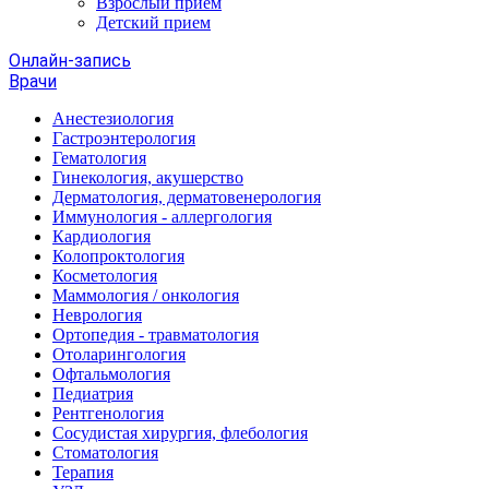
Взрослый прием
Детский прием
Онлайн-запись
Врачи
Анестезиология
Гастроэнтерология
Гематология
Гинекология, акушерство
Дерматология, дерматовенерология
Иммунология - аллергология
Кардиология
Колопроктология
Косметология
Маммология / онкология
Неврология
Ортопедия - травматология
Отоларингология
Офтальмология
Педиатрия
Рентгенология
Сосудистая хирургия, флебология
Стоматология
Терапия