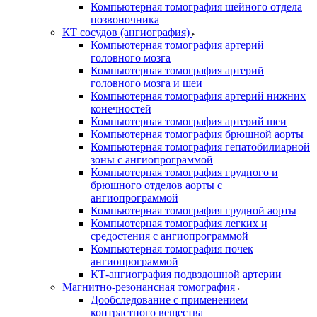
Компьютерная томография шейного отдела
позвоночника
КТ сосудов (ангиография)
Компьютерная томография артерий
головного мозга
Компьютерная томография артерий
головного мозга и шеи
Компьютерная томография артерий нижних
конечностей
Компьютерная томография артерий шеи
Компьютерная томография брюшной аорты
Компьютерная томография гепатобилиарной
зоны с ангиопрограммой
Компьютерная томография грудного и
брюшного отделов аорты с
ангиопрограммой
Компьютерная томография грудной аорты
Компьютерная томография легких и
средостения с ангиопрограммой
Компьютерная томография почек
ангиопрограммой
КТ-ангиография подвздошной артерии
Магнитно-резонансная томография
Дообследование с применением
контрастного вещества