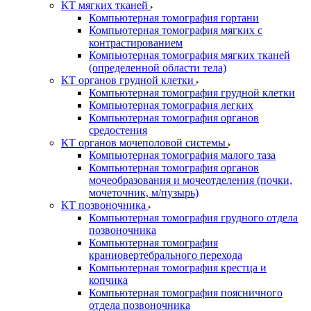
КТ мягких тканей
Компьютерная томография гортани
Компьютерная томография мягких с
контрастированием
Компьютерная томография мягких тканей
(определенной области тела)
КТ органов грудной клетки
Компьютерная томография грудной клетки
Компьютерная томография легких
Компьютерная томография органов
средостения
КТ органов мочеполовой системы
Компьютерная томография малого таза
Компьютерная томография органов
мочеобразования и мочеотделения (почки,
мочеточник, м/пузырь)
КТ позвоночника
Компьютерная томография грудного отдела
позвоночника
Компьютерная томография
краниовертебрального перехода
Компьютерная томография крестца и
копчика
Компьютерная томография поясничного
отдела позвоночника