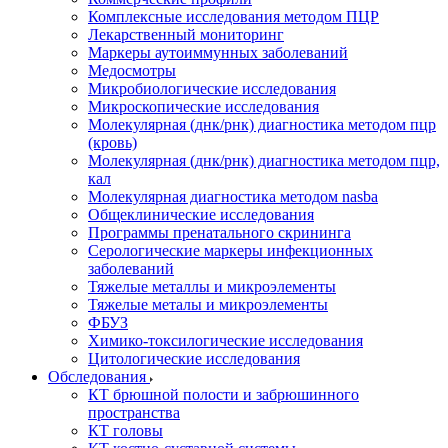
Комплексные исследования методом ПЦР
Лекарственный мониторинг
Маркеры аутоиммунных заболеваний
Медосмотры
Микробиологические исследования
Микроскопические исследования
Молекулярная (днк/рнк) диагностика методом пцр
(кровь)
Молекулярная (днк/рнк) диагностика методом пцр,
кал
Молекулярная диагностика методом nasba
Общеклинические исследования
Программы пренатального скрининга
Серологические маркеры инфекционных
заболеваний
Тяжелые металлы и микроэлементы
Тяжелые металы и микроэлементы
ФБУЗ
Химико-токсилогические исследования
Цитологические исследования
Обследования
КТ брюшной полости и забрюшинного
пространства
КТ головы