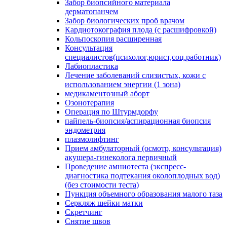
Забор биопсийного материала
дерматопанчем
Забор биологических проб врачом
Кардиотокография плода (с расшифровкой)
Кольпоскопия расширенная
Консультация
специалистов(психолог,юрист,соц.работник)
Лабиопластика
Лечение заболеваний слизистых, кожи с
использованием энергии (1 зона)
медикаментозный аборт
Озонотерапия
Операция по Штурмдорфу
пайпель-биопсия/аспирационная биопсия
эндометрия
плазмолифтинг
Прием амбулаторный (осмотр, консультация)
акушера-гинеколога первичный
Проведение амниотеста (экспресс-
диагностика подтекания околоплодных вод)
(без стоимости теста)
Пункция объемного образования малого таза
Серкляж шейки матки
Скретчинг
Снятие швов