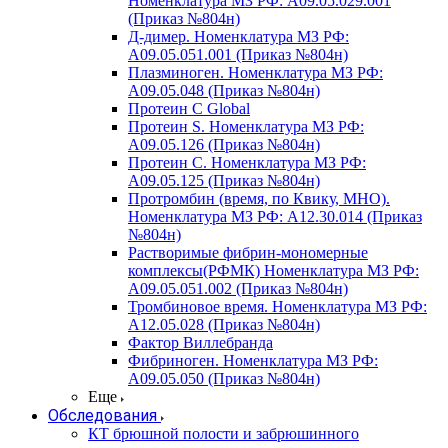
Номенклатура МЗ РФ: A09.05.029.001
(Приказ №804н)
Д-димер. Номенклатура МЗ РФ:
A09.05.051.001 (Приказ №804н)
Плазминоген. Номенклатура МЗ РФ:
A09.05.048 (Приказ №804н)
Протеин C Global
Протеин S. Номенклатура МЗ РФ:
A09.05.126 (Приказ №804н)
Протеин С. Номенклатура МЗ РФ:
A09.05.125 (Приказ №804н)
Протромбин (время, по Квику, МНО).
Номенклатура МЗ РФ: A12.30.014 (Приказ
№804н)
Растворимые фибрин-мономерные
комплексы(РФМК) Номенклатура МЗ РФ:
A09.05.051.002 (Приказ №804н)
Тромбиновое время. Номенклатура МЗ РФ:
A12.05.028 (Приказ №804н)
Фактор Виллебранда
Фибриноген. Номенклатура МЗ РФ:
A09.05.050 (Приказ №804н)
Еще
Обследования
КТ брюшной полости и забрюшинного