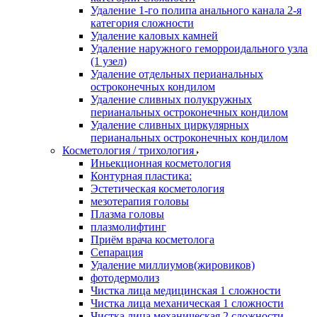
Удаление 1-го полипа анального канала 2-я
категория сложности
Удаление каловых камней
Удаление наружного геморроидального узла
(1 узел)
Удаление отдельных перианальных
остроконечных кондилом
Удаление сливных полукружных
перианальных остроконечных кондилом
Удаление сливных циркулярных
перианальных остроконечных кондилом
Косметология / трихология
Иньекционная косметология
Контурная пластика:
Эстетическая косметология
мезотерапия головы
Плазма головы
плазмолифтинг
Приём врача косметолога
Сепарация
Удаление миллиумов(жировиков)
фотодермолиз
Чистка лица медицинская 1 сложности
Чистка лица механическая 1 сложности
Чистка лица механическая 2 сложности