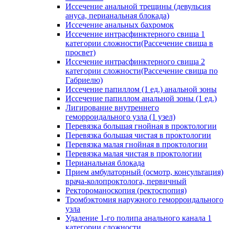
Иссечение анальной трещины (девульсия
ануса, перианальная блокада)
Иссечение анальных бахромок
Иссечение интрасфинктерного свища 1
категории сложности(Рассечение свища в
просвет)
Иссечение интрасфинктерного свища 2
категории сложности(Рассечение свища по
Габриелю)
Иссечение папиллом (1 ед.) анальной зоны
Иссечение папиллом анальной зоны (1 ед.)
Лигирование внутреннего
геморроидального узла (1 узел)
Перевязка большая гнойная в проктологии
Перевязка большая чистая в проктологии
Перевязка малая гнойная в проктологии
Перевязка малая чистая в проктологии
Перианальная блокада
Прием амбулаторный (осмотр, консультация)
врача-колопроктолога, первичный
Ректороманоскопия (ректоспопия)
Тромбэктомия наружного геморроидального
узла
Удаление 1-го полипа анального канала 1
категории сложности