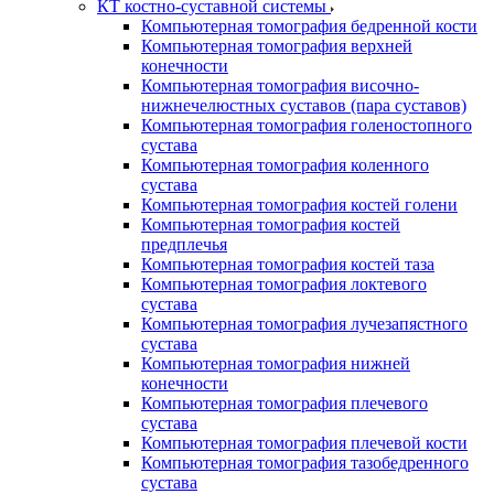
КТ костно-суставной системы
Компьютерная томография бедренной кости
Компьютерная томография верхней
конечности
Компьютерная томография височно-
нижнечелюстных суставов (пара суставов)
Компьютерная томография голеностопного
сустава
Компьютерная томография коленного
сустава
Компьютерная томография костей голени
Компьютерная томография костей
предплечья
Компьютерная томография костей таза
Компьютерная томография локтевого
сустава
Компьютерная томография лучезапястного
сустава
Компьютерная томография нижней
конечности
Компьютерная томография плечевого
сустава
Компьютерная томография плечевой кости
Компьютерная томография тазобедренного
сустава