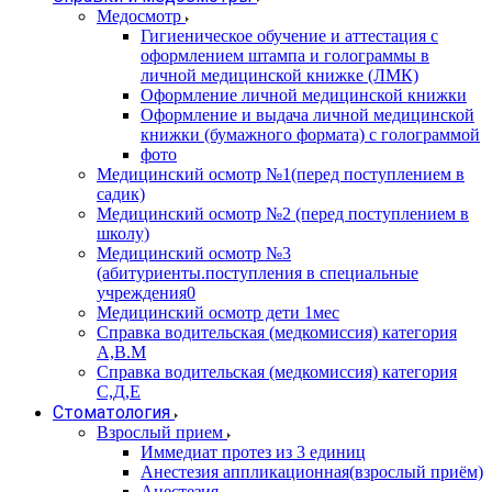
Медосмотр
Гигиеническое обучение и аттестация с
оформлением штампа и голограммы в
личной медицинской книжке (ЛМК)
Оформление личной медицинской книжки
Оформление и выдача личной медицинской
книжки (бумажного формата) с голограммой
фото
Медицинский осмотр №1(перед поступлением в
садик)
Медицинский осмотр №2 (перед поступлением в
школу)
Медицинский осмотр №3
(абитуриенты.поступления в специальные
учреждения0
Медицинский осмотр дети 1мес
Справка водительская (медкомиссия) категория
А,В.М
Справка водительская (медкомиссия) категория
С,Д,Е
Стоматология
Взрослый прием
Иммедиат протез из 3 единиц
Анестезия аппликационная(взрослый приём)
Анестезия