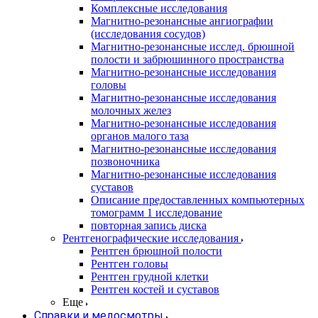
Комплексные исследования
Магнитно-резонансные ангиографии
(исследования сосудов)
Магнитно-резонансные исслед. брюшной
полости и забрюшинного пространства
Магнитно-резонансные исследования
головы
Магнитно-резонансные исследования
молочных желез
Магнитно-резонансные исследования
органов малого таза
Магнитно-резонансные исследования
позвоночника
Магнитно-резонансные исследования
суставов
Описание предоставленных компьютерных
томограмм 1 исследование
повторная запись диска
Рентгенографические исследования
Рентген брюшной полости
Рентген головы
Рентген грудной клетки
Рентген костей и суставов
Еще
Справки и медосмотры