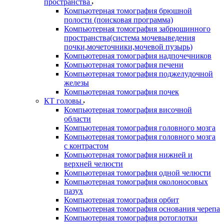
пространства
Компьютерная томография брюшной
полости (поисковая программа)
Компьютерная томография забрюшинного
пространства(система мочевыведения
почки,мочеточники,мочевой пузырь)
Компьютерная томография надпочечников
Компьютерная томография печени
Компьютерная томография поджелудочной
железы
Компьютерная томография почек
КТ головы
Компьютерная томография височной
области
Компьютерная томография головного мозга
Компьютерная томография головного мозга
с контрастом
Компьютерная томография нижней и
верхней челюсти
Компьютерная томография одной челюсти
Компьютерная томография околоносовых
пазух
Компьютерная томография орбит
Компьютерная томография основания черепа
Компьютерная томография ротоглотки