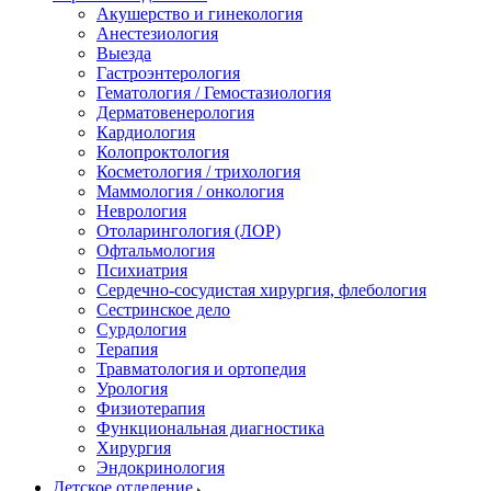
Акушерство и гинекология
Анестезиология
Выезда
Гастроэнтерология
Гематология / Гемостазиология
Дерматовенерология
Кардиология
Колопроктология
Косметология / трихология
Маммология / онкология
Неврология
Отоларингология (ЛОР)
Офтальмология
Психиатрия
Сердечно-сосудистая хирургия, флебология
Сестринское дело
Сурдология
Терапия
Травматология и ортопедия
Урология
Физиотерапия
Функциональная диагностика
Хирургия
Эндокринология
Детское отделение