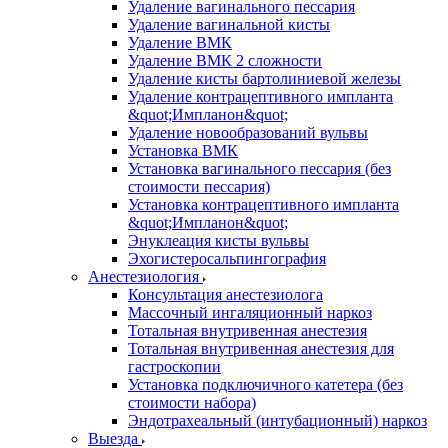
Удаление вагинального пессария
Удаление вагинальной кисты
Удаление ВМК
Удаление ВМК 2 сложности
Удаление кисты бартолиниевой железы
Удаление контрацептивного импланта
&quot;Импланон&quot;
Удаление новообразований вульвы
Установка ВМК
Установка вагинального пессария (без
стоимости пессария)
Установка контрацептивного импланта
&quot;Импланон&quot;
Энуклеация кисты вульвы
Эхогистеросальпингография
Анестезиология
Консультация анестезиолога
Массочный ингаляционный наркоз
Тотальная внутривенная анестезия
Тотальная внутривенная анестезия для
гастроскопии
Установка подключичного катетера (без
стоимости набора)
Эндотрахеальный (интубационный) наркоз
Выезда