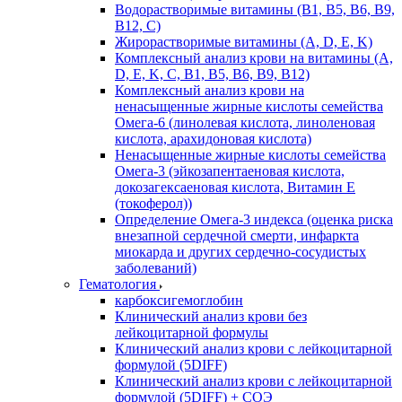
Водорастворимые витамины (B1, B5, B6, В9,
В12, С)
Жирорастворимые витамины (A, D, E, K)
Комплексный анализ крови на витамины (A,
D, E, K, C, B1, B5, B6, В9, B12)
Комплексный анализ крови на
ненасыщенные жирные кислоты семейства
Омега-6 (линолевая кислота, линоленовая
кислота, арахидоновая кислота)
Ненасыщенные жирные кислоты семейства
Омега-3 (эйкозапентаеновая кислота,
докозагексаеновая кислота, Витамин E
(токоферол))
Определение Омега-3 индекса (оценка риска
внезапной сердечной смерти, инфаркта
миокарда и других сердечно-сосудистых
заболеваний)
Гематология
карбоксигемоглобин
Клинический анализ крови без
лейкоцитарной формулы
Клинический анализ крови с лейкоцитарной
формулой (5DIFF)
Клинический анализ крови с лейкоцитарной
формулой (5DIFF) + СОЭ