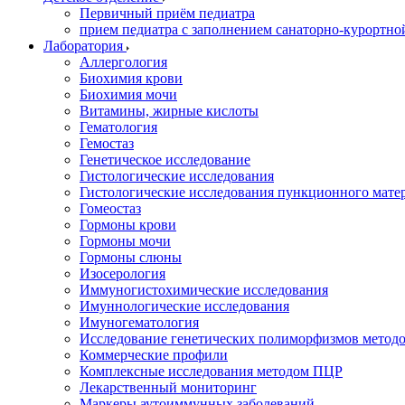
Первичный приём педиатра
прием педиатра с заполнением санаторно-курортно
Лаборатория
Аллергология
Биохимия крови
Биохимия мочи
Витамины, жирные кислоты
Гематология
Гемостаз
Генетическое исследование
Гистологические исследования
Гистологические исследования пункционного мате
Гомеостаз
Гормоны крови
Гормоны мочи
Гормоны слюны
Изосерология
Иммуногистохимические исследования
Имуннологические исследования
Имуногематология
Исследование генетических полиморфизмов метод
Коммерческие профили
Комплексные исследования методом ПЦР
Лекарственный мониторинг
Маркеры аутоиммунных заболеваний