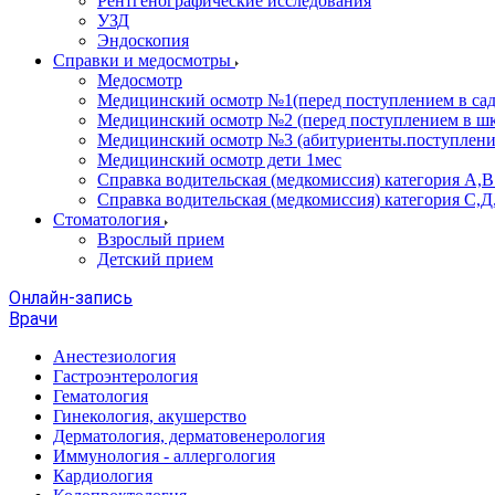
Рентгенографические исследования
УЗД
Эндоскопия
Справки и медосмотры
Медосмотр
Медицинский осмотр №1(перед поступлением в сад
Медицинский осмотр №2 (перед поступлением в шк
Медицинский осмотр №3 (абитуриенты.поступлени
Медицинский осмотр дети 1мес
Справка водительская (медкомиссия) категория А,
Справка водительская (медкомиссия) категория С,Д
Стоматология
Взрослый прием
Детский прием
Онлайн-запись
Врачи
Анестезиология
Гастроэнтерология
Гематология
Гинекология, акушерство
Дерматология, дерматовенерология
Иммунология - аллергология
Кардиология