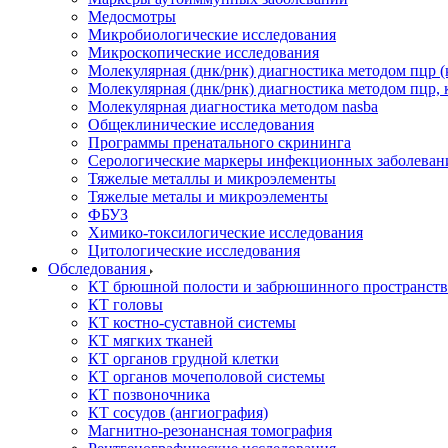
Медосмотры
Микробиологические исследования
Микроскопические исследования
Молекулярная (днк/рнк) диагностика методом пцр (
Молекулярная (днк/рнк) диагностика методом пцр, 
Молекулярная диагностика методом nasba
Общеклинические исследования
Программы пренатального скрининга
Серологические маркеры инфекционных заболеван
Тяжелые металлы и микроэлементы
Тяжелые металы и микроэлементы
ФБУЗ
Химико-токсилогические исследования
Цитологические исследования
Обследования
КТ брюшной полости и забрюшинного пространств
КТ головы
КТ костно-суставной системы
КТ мягких тканей
КТ органов грудной клетки
КТ органов мочеполовой системы
КТ позвоночника
КТ сосудов (ангиография)
Магнитно-резонансная томография