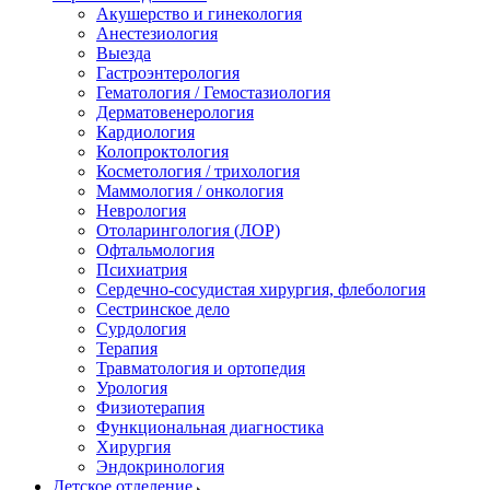
Акушерство и гинекология
Анестезиология
Выезда
Гастроэнтерология
Гематология / Гемостазиология
Дерматовенерология
Кардиология
Колопроктология
Косметология / трихология
Маммология / онкология
Неврология
Отоларингология (ЛОР)
Офтальмология
Психиатрия
Сердечно-сосудистая хирургия, флебология
Сестринское дело
Сурдология
Терапия
Травматология и ортопедия
Урология
Физиотерапия
Функциональная диагностика
Хирургия
Эндокринология
Детское отделение