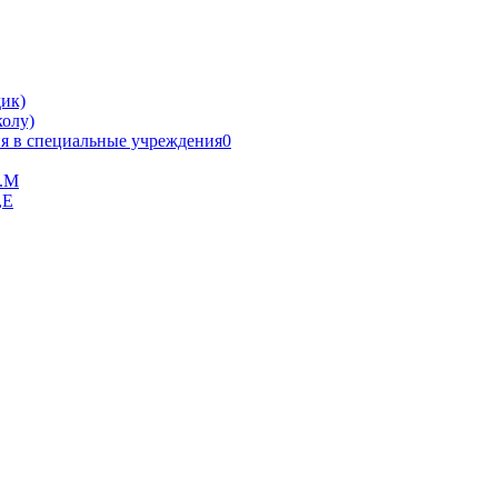
ик)
олу)
я в специальные учреждения0
В.М
,Е