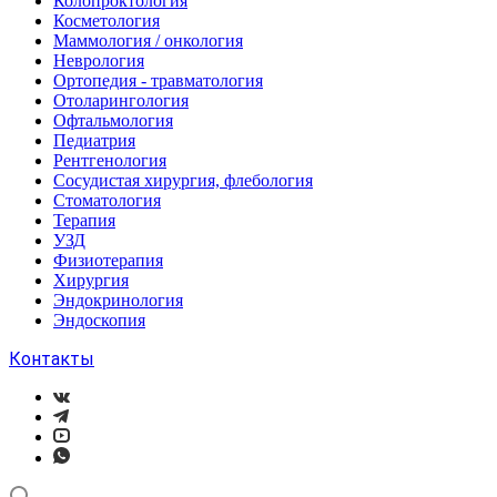
Колопроктология
Косметология
Маммология / онкология
Неврология
Ортопедия - травматология
Отоларингология
Офтальмология
Педиатрия
Рентгенология
Сосудистая хирургия, флебология
Стоматология
Терапия
УЗД
Физиотерапия
Хирургия
Эндокринология
Эндоскопия
Контакты