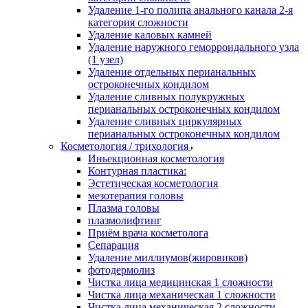
Удаление 1-го полипа анального канала 2-я
категория сложности
Удаление каловых камней
Удаление наружного геморроидального узла
(1 узел)
Удаление отдельных перианальных
остроконечных кондилом
Удаление сливных полукружных
перианальных остроконечных кондилом
Удаление сливных циркулярных
перианальных остроконечных кондилом
Косметология / трихология
Иньекционная косметология
Контурная пластика:
Эстетическая косметология
мезотерапия головы
Плазма головы
плазмолифтинг
Приём врача косметолога
Сепарация
Удаление миллиумов(жировиков)
фотодермолиз
Чистка лица медицинская 1 сложности
Чистка лица механическая 1 сложности
Чистка лица механическая 2 сложности