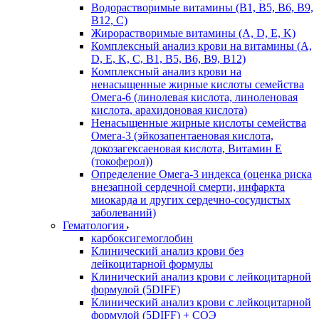
Водорастворимые витамины (B1, B5, B6, В9,
В12, С)
Жирорастворимые витамины (A, D, E, K)
Комплексный анализ крови на витамины (A,
D, E, K, C, B1, B5, B6, В9, B12)
Комплексный анализ крови на
ненасыщенные жирные кислоты семейства
Омега-6 (линолевая кислота, линоленовая
кислота, арахидоновая кислота)
Ненасыщенные жирные кислоты семейства
Омега-3 (эйкозапентаеновая кислота,
докозагексаеновая кислота, Витамин E
(токоферол))
Определение Омега-3 индекса (оценка риска
внезапной сердечной смерти, инфаркта
миокарда и других сердечно-сосудистых
заболеваний)
Гематология
карбоксигемоглобин
Клинический анализ крови без
лейкоцитарной формулы
Клинический анализ крови с лейкоцитарной
формулой (5DIFF)
Клинический анализ крови с лейкоцитарной
формулой (5DIFF) + СОЭ