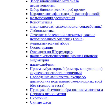
Забор биопсийного материала
дерматопанчем
Забор биологических проб врачом
Кардиотокография плода (с расшифровкой)
Кольпоскопия расширенная
Консультация
специалистов(психолог,юрист,соц.работник)
Лабиопластика
Лечение заболеваний слизистых, кожи с
использованием энергии (1 зона)
медикаментозный аборт
Озонотерапия
Операция по Штурмдорфу
пайпель-биопсия/аспирационная биопсия
эндометрия
плазмолифтинг
Прием амбулаторный (осмотр, консультация)
акушера-гинеколога первичный
Проведение амниотеста (экспресс-
диагностика подтекания околоплодных вод)
(без стоимости теста)
Пункция объемного образования малого таза
Серкляж шейки матки
Скретчинг
Снятие швов