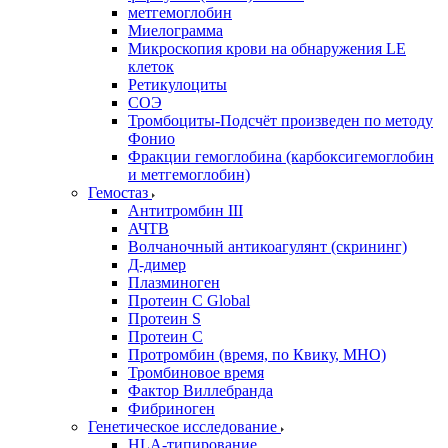
метгемоглобин
Миелограмма
Микроскопия крови на обнаружения LE
клеток
Ретикулоциты
СОЭ
Тромбоциты-Подсчёт произведен по методу
Фонио
Фракции гемоглобина (карбоксигемоглобин
и метгемоглобин)
Гемостаз
Антитромбин III
АЧТВ
Волчаночный антикоагулянт (скрининг)
Д-димер
Плазминоген
Протеин C Global
Протеин S
Протеин С
Протромбин (время, по Квику, МНО)
Тромбиновое время
Фактор Виллебранда
Фибриноген
Генетическое исследование
HLA-типирование