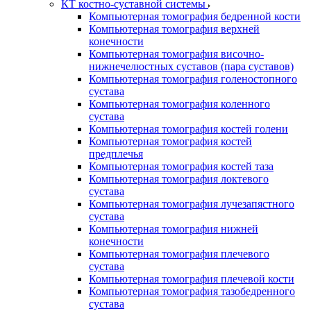
КТ костно-суставной системы
Компьютерная томография бедренной кости
Компьютерная томография верхней
конечности
Компьютерная томография височно-
нижнечелюстных суставов (пара суставов)
Компьютерная томография голеностопного
сустава
Компьютерная томография коленного
сустава
Компьютерная томография костей голени
Компьютерная томография костей
предплечья
Компьютерная томография костей таза
Компьютерная томография локтевого
сустава
Компьютерная томография лучезапястного
сустава
Компьютерная томография нижней
конечности
Компьютерная томография плечевого
сустава
Компьютерная томография плечевой кости
Компьютерная томография тазобедренного
сустава