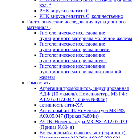
кол. *
РНК вируса гепатита C
РНК вируса гепатита C, количественно
Гистологические исследования пункционного
материала
Гистологическое исследование
пункционного материала молочной железы
Гистологическое исследование
пункционного материала печени
Гистологическое исследование
пункционного материала почек
Гистологическое исследование
пункционного материала щитовидной
железы
Гомеостаз
Агрегация тромбоцитов, индуцированная
АДФ (10 мкмоль). Номенклатура МЗ РФ:
A12.05.017.004 (Приказ №804н)
активность анти-ХА
Антитромбин III. Номенклатура МЗ РФ:
A09.05.047 (Приказ №804н)
АЧТВ. Номенклатура МЗ РФ: A12.05.039
(Приказ №804н)
Волчаночный антикоагулянт (скрининг).