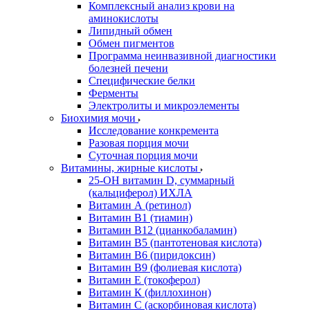
Комплексный анализ крови на
аминокислоты
Липидный обмен
Обмен пигментов
Программа неинвазивной диагностики
болезней печени
Специфические белки
Ферменты
Электролиты и микроэлементы
Биохимия мочи
Исследование конкремента
Разовая порция мочи
Суточная порция мочи
Витамины, жирные кислоты
25-OH витамин D, суммарный
(кальциферол) ИХЛА
Витамин А (ретинол)
Витамин В1 (тиамин)
Витамин В12 (цианкобаламин)
Витамин В5 (пантотеновая кислота)
Витамин В6 (пиридоксин)
Витамин В9 (фолиевая кислота)
Витамин Е (токоферол)
Витамин К (филлохинон)
Витамин С (аскорбиновая кислота)