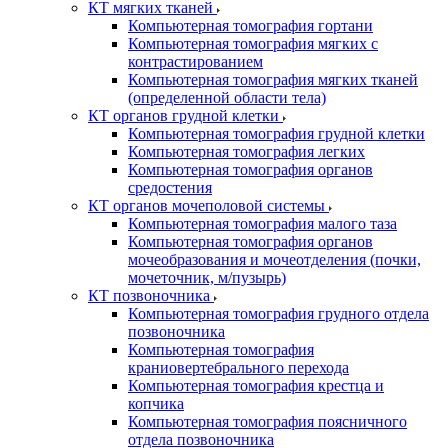
КТ мягких тканей
Компьютерная томография гортани
Компьютерная томография мягких с
контрастированием
Компьютерная томография мягких тканей
(определенной области тела)
КТ органов грудной клетки
Компьютерная томография грудной клетки
Компьютерная томография легких
Компьютерная томография органов
средостения
КТ органов мочеполовой системы
Компьютерная томография малого таза
Компьютерная томография органов
мочеобразования и мочеотделения (почки,
мочеточник, м/пузырь)
КТ позвоночника
Компьютерная томография грудного отдела
позвоночника
Компьютерная томография
краниовертебрального перехода
Компьютерная томография крестца и
копчика
Компьютерная томография поясничного
отдела позвоночника