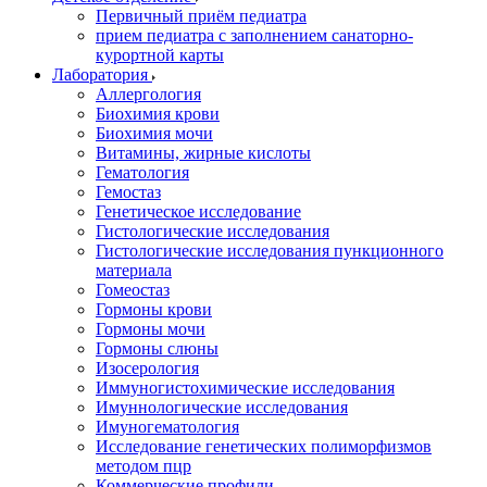
Первичный приём педиатра
прием педиатра с заполнением санаторно-
курортной карты
Лаборатория
Аллергология
Биохимия крови
Биохимия мочи
Витамины, жирные кислоты
Гематология
Гемостаз
Генетическое исследование
Гистологические исследования
Гистологические исследования пункционного
материала
Гомеостаз
Гормоны крови
Гормоны мочи
Гормоны слюны
Изосерология
Иммуногистохимические исследования
Имуннологические исследования
Имуногематология
Исследование генетических полиморфизмов
методом пцр
Коммерческие профили