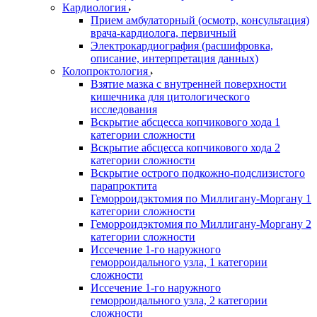
Кардиология
Прием амбулаторный (осмотр, консультация)
врача-кардиолога, первичный
Электрокардиография (расшифровка,
описание, интерпретация данных)
Колопроктология
Взятие мазка с внутренней поверхности
кишечника для цитологического
исследования
Вскрытие абсцесса копчикового хода 1
категории сложности
Вскрытие абсцесса копчикового хода 2
категории сложности
Вскрытие острого подкожно-подслизистого
парапроктита
Геморроидэктомия по Миллигану-Моргану 1
категории сложности
Геморроидэктомия по Миллигану-Моргану 2
категории сложности
Иссечение 1-го наружного
геморроидального узла, 1 категории
сложности
Иссечение 1-го наружного
геморроидального узла, 2 категории
сложности