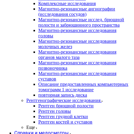
Комплексные исследования
Магнитно-резонансные ангиографии
(исследования сосудов)
Магнитно-резонансные исслед. брюшной
полости и забрюшинного пространства
Магнитно-резонансные исследования
головы
Магнитно-резонансные исследования
молочных желез
Магнитно-резонансные исследования
органов малого таза
Магнитно-резонансные исследования
позвоночника
Магнитно-резонансные исследования
суставов
Описание предоставленных компьютерных
томограмм 1 исследование
повторная запись диска
Рентгенографические исследования
Рентген брюшной полости
Рентген головы
Рентген грудной клетки
Рентген костей и суставов
Еще
Справки и медосмотры