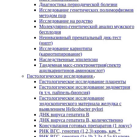
Диагностика периодической болезни
Исследование генетических полиморфизмов
методом пцр
Исследование на родство
Молекулярно-генетический анализ мужского
бесплодия
Неинвазивный пренатальный днк-тест
(нипт)
Исследование кариотипа
(кариотипирование)
Наследственные эпилепсии
Тандемная масс-спектрометрия(спектр
ацилкарнитинов,аминокислот)
Гистологические исследования
Гистологическое исследование плаценты
Гистологическое исследование эндометрия
(в т.ч. пайпель-биопсия)
Гистологическое исследование
эндоскопического материала желудка с
выявлением Helicobacter pylori
ДНК вируса гепатита B
ДНК вируса гепатита B, количественно
Консультация готовых препаратов (1 локус)
РНК ВГC, генотип (1,2,3) кровь, кач. *
РНК ВГC, генотип (1a,1b,2,3a,4,5a,6) кровь,