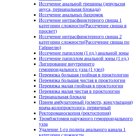
Иссечение анальной трещины (девульсия
ануса, перианальная блокада)
Иссечение анальных бахромок
Иссечение интрасфинктерного свища 1
категории сложности(Рассечение свища в
просвет)
Иссечение интрасфинктерного свища 2
категории сложности(Рассечение свища по
Габриелю)
Иссечение папиллом (1 ед.) анальной зоны
Иссечение папиллом анальной зоны (1 ед.)
Лигирование внутреннего
геморроидального узла (1 узел)
Перевязка большая гнойная в проктологии
Перевязка большая чистая в проктологии
Перевязка малая гнойная в проктологии
Перевязка малая чистая в проктологии
Перианальная блокада
Прием амбулаторный (осмотр, консультация)
врача-колопроктолога, первичный
Ректороманоскопия (ректоспопия)
Тромбэктомия наружного геморроидального
узла
Удаление 1-го полипа анального канала 1
категории сложности