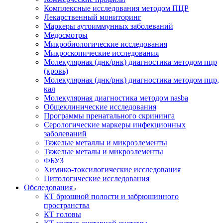
Комплексные исследования методом ПЦР
Лекарственный мониторинг
Маркеры аутоиммунных заболеваний
Медосмотры
Микробиологические исследования
Микроскопические исследования
Молекулярная (днк/рнк) диагностика методом пцр
(кровь)
Молекулярная (днк/рнк) диагностика методом пцр,
кал
Молекулярная диагностика методом nasba
Общеклинические исследования
Программы пренатального скрининга
Серологические маркеры инфекционных
заболеваний
Тяжелые металлы и микроэлементы
Тяжелые металы и микроэлементы
ФБУЗ
Химико-токсилогические исследования
Цитологические исследования
Обследования
КТ брюшной полости и забрюшинного
пространства
КТ головы