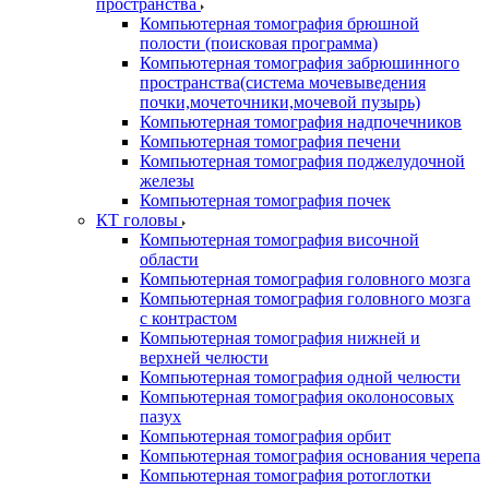
пространства
Компьютерная томография брюшной
полости (поисковая программа)
Компьютерная томография забрюшинного
пространства(система мочевыведения
почки,мочеточники,мочевой пузырь)
Компьютерная томография надпочечников
Компьютерная томография печени
Компьютерная томография поджелудочной
железы
Компьютерная томография почек
КТ головы
Компьютерная томография височной
области
Компьютерная томография головного мозга
Компьютерная томография головного мозга
с контрастом
Компьютерная томография нижней и
верхней челюсти
Компьютерная томография одной челюсти
Компьютерная томография околоносовых
пазух
Компьютерная томография орбит
Компьютерная томография основания черепа
Компьютерная томография ротоглотки