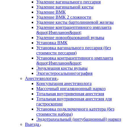
Удаление вагинального пессария
Удаление вагинальной кисты
Удаление ВМК
Удаление ВМК 2 сложности
Удаление кисты бартолиниевой железы
Удаление контрацептивного импланта
&quot;Импланон&quot;
Удаление новообразований вульвы
Установка ВМК
Установка вагинального пессария (без
стоимости пессария)
Установка контрацептивного импланта
&quot;Импланон&quot;
Энуклеация кисты вульвы
Эхогистеросальпингография
Анестезиология
Консультация анестезиолога
Массочный ингаляционный наркоз
Тотальная внутривенная анестезия
Тотальная внутривенная анестезия для
гастроскопии
Установка подключичного катетера (без
стоимости набора)
Эндотрахеальный (интубационный) наркоз
Выезда