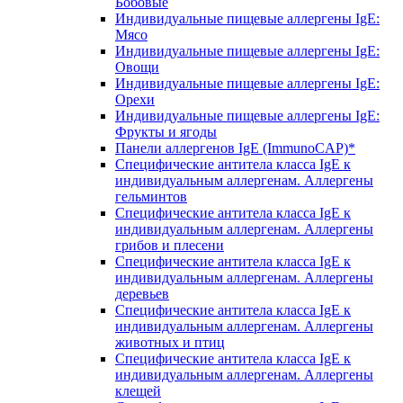
Бобовые
Индивидуальные пищевые аллергены IgE:
Мясо
Индивидуальные пищевые аллергены IgE:
Овощи
Индивидуальные пищевые аллергены IgE:
Орехи
Индивидуальные пищевые аллергены IgE:
Фрукты и ягоды
Панели аллергенов IgE (ImmunoCAP)*
Специфические антитела класса IgE к
индивидуальным аллергенам. Аллергены
гельминтов
Специфические антитела класса IgE к
индивидуальным аллергенам. Аллергены
грибов и плесени
Специфические антитела класса IgE к
индивидуальным аллергенам. Аллергены
деревьев
Специфические антитела класса IgE к
индивидуальным аллергенам. Аллергены
животных и птиц
Специфические антитела класса IgE к
индивидуальным аллергенам. Аллергены
клещей