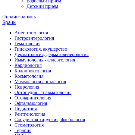
Взрослый прием
Детский прием
Онлайн-запись
Врачи
Анестезиология
Гастроэнтерология
Гематология
Гинекология, акушерство
Дерматология, дерматовенерология
Иммунология - аллергология
Кардиология
Колопроктология
Косметология
Маммология / онкология
Неврология
Ортопедия - травматология
Отоларингология
Офтальмология
Педиатрия
Рентгенология
Сосудистая хирургия, флебология
Стоматология
Терапия