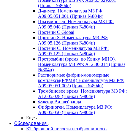
Номенклатура МЗ РФ: A09.05.029.001
(Приказ №804н)
Д-димер. Номенклатура МЗ РФ:
A09.05.051.001 (Приказ №804н)
Плазминоген. Номенклатура МЗ РФ:
A09.05.048 (Приказ №804н)
Протеин C Global
Протеин S. Номенклатура МЗ РФ:
A09.05.126 (Приказ №804н)
Протеин С. Номенклатура МЗ РФ:
A09.05.125 (Приказ №804н)
Протромбин (время, по Квику, МНО).
Номенклатура МЗ РФ: A12.30.014 (Приказ
№804н)
Растворимые фибрин-мономерные
комплексы(РФМК) Номенклатура МЗ РФ:
A09.05.051.002 (Приказ №804н)
Тромбиновое время. Номенклатура МЗ РФ:
A12.05.028 (Приказ №804н)
Фактор Виллебранда
Фибриноген. Номенклатура МЗ РФ:
A09.05.050 (Приказ №804н)
Еще
Обследования
КТ брюшной полости и забрюшинного