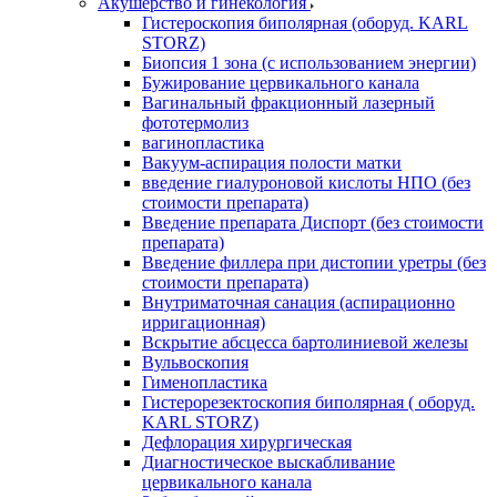
Акушерство и гинекология
Гистероскопия биполярная (оборуд. KARL
STORZ)
Биопсия 1 зона (с использованием энергии)
Бужирование цервикального канала
Вагинальный фракционный лазерный
фототермолиз
вагинопластика
Вакуум-аспирация полости матки
введение гиалуроновой кислоты НПО (без
стоимости препарата)
Введение препарата Диспорт (без стоимости
препарата)
Введение филлера при дистопии уретры (без
стоимости препарата)
Внутриматочная санация (аспирационно
ирригационная)
Вскрытие абсцесса бартолиниевой железы
Вульвоскопия
Гименопластика
Гистерорезектоскопия биполярная ( оборуд.
KARL STORZ)
Дефлорация хирургическая
Диагностическое выскабливание
цервикального канала