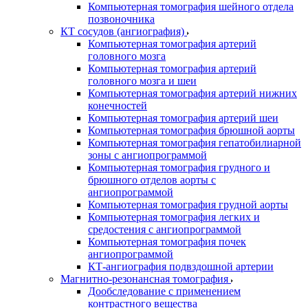
Компьютерная томография шейного отдела
позвоночника
КТ сосудов (ангиография)
Компьютерная томография артерий
головного мозга
Компьютерная томография артерий
головного мозга и шеи
Компьютерная томография артерий нижних
конечностей
Компьютерная томография артерий шеи
Компьютерная томография брюшной аорты
Компьютерная томография гепатобилиарной
зоны с ангиопрограммой
Компьютерная томография грудного и
брюшного отделов аорты с
ангиопрограммой
Компьютерная томография грудной аорты
Компьютерная томография легких и
средостения с ангиопрограммой
Компьютерная томография почек
ангиопрограммой
КТ-ангиография подвздошной артерии
Магнитно-резонансная томография
Дообследование с применением
контрастного вещества