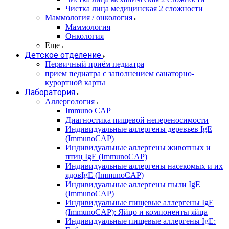
Чистка лица медицинская 2 сложности
Маммология / онкология
Маммология
Онкология
Еще
Детское отделение
Первичный приём педиатра
прием педиатра с заполнением санаторно-
курортной карты
Лаборатория
Аллергология
Immuno CAP
Диагностика пищевой непереносимости
Индивидуальные аллергены деревьев IgE
(ImmunoCAP)
Индивидуальные аллергены животных и
птиц IgE (ImmunoCAP)
Индивидуальные аллергены насекомых и их
ядовIgE (ImmunoCAP)
Индивидуальные аллергены пыли IgE
(ImmunoCAP)
Индивидуальные пищевые аллергены IgE
(ImmunoCAP): Яйцо и компоненты яйца
Индивидуальные пищевые аллергены IgE: