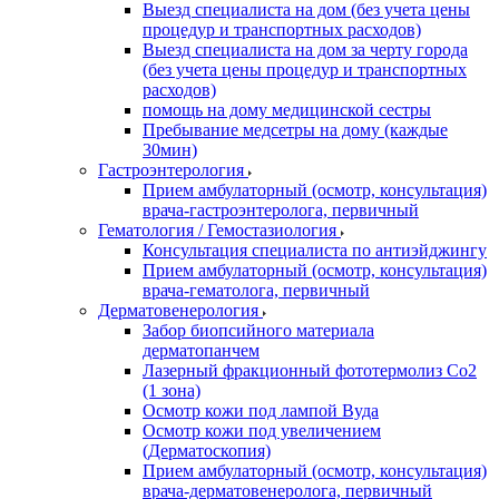
Выезд специалиста на дом (без учета цены
процедур и транспортных расходов)
Выезд специалиста на дом за черту города
(без учета цены процедур и транспортных
расходов)
помощь на дому медицинской сестры
Пребывание медсетры на дому (каждые
30мин)
Гастроэнтерология
Прием амбулаторный (осмотр, консультация)
врача-гастроэнтеролога, первичный
Гематология / Гемостазиология
Консультация специалиста по антиэйджингу
Прием амбулаторный (осмотр, консультация)
врача-гематолога, первичный
Дерматовенерология
Забор биопсийного материала
дерматопанчем
Лазерный фракционный фототермолиз Со2
(1 зона)
Осмотр кожи под лампой Вуда
Осмотр кожи под увеличением
(Дерматоскопия)
Прием амбулаторный (осмотр, консультация)
врача-дерматовенеролога, первичный