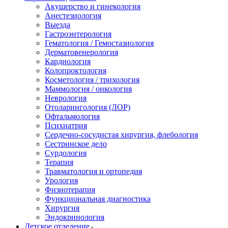
Акушерство и гинекология
Анестезиология
Выезда
Гастроэнтерология
Гематология / Гемостазиология
Дерматовенерология
Кардиология
Колопроктология
Косметология / трихология
Маммология / онкология
Неврология
Отоларингология (ЛОР)
Офтальмология
Психиатрия
Сердечно-сосудистая хирургия, флебология
Сестринское дело
Сурдология
Терапия
Травматология и ортопедия
Урология
Физиотерапия
Функциональная диагностика
Хирургия
Эндокринология
Детское отделение