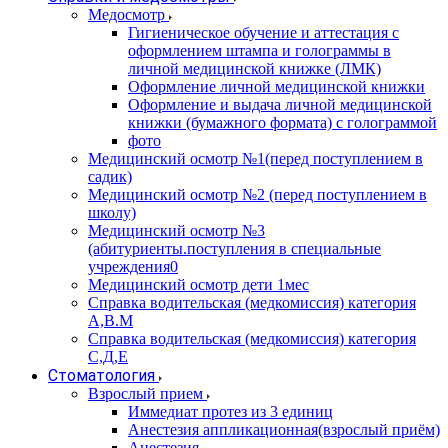
Медосмотр
Гигиеническое обучение и аттестация с
оформлением штампа и голограммы в
личной медицинской книжке (ЛМК)
Оформление личной медицинской книжки
Оформление и выдача личной медицинской
книжки (бумажного формата) с голограммой
фото
Медицинский осмотр №1(перед поступлением в
садик)
Медицинский осмотр №2 (перед поступлением в
школу)
Медицинский осмотр №3
(абитуриенты.поступления в специальные
учреждения0
Медицинский осмотр дети 1мес
Справка водительская (медкомиссия) категория
А,В.М
Справка водительская (медкомиссия) категория
С,Д,Е
Стоматология
Взрослый прием
Иммедиат протез из 3 единиц
Анестезия аппликационная(взрослый приём)
Анестезия