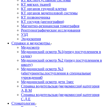
КТ костно-суставной системы
КТ мягких тканей
КТ органов грудной клетки
КТ органов мочеполовой системы
КТ позвоночника
КТ сосудов (ангиография)
Магнитно-резонансная томография
Рентгенографические исследования
УЗД
Эндоскопия
Справки и медосмотры
Медосмотр
Медицинский осмотр №1(перед поступлением в
садик)
Медицинский осмотр №2 (перед поступлением в
школу)
Медицинский осмотр №3
(абитуриенты.поступления в специальные
учреждения0
Медицинский осмотр дети 1мес
Справка водительская (медкомиссия) категория
А,В.М
Справка водительская (медкомиссия) категория
С,Д,Е
Стоматология