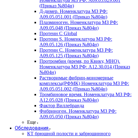
Номенклатура МЗ РФ: A09.05.029.001
(Приказ №804н)
Д-димер. Номенклатура МЗ РФ:
A09.05.051.001 (Приказ №804н)
Плазминоген. Номенклатура МЗ РФ:
A09.05.048 (Приказ №804н)
Протеин C Global
Протеин S. Номенклатура МЗ РФ:
A09.05.126 (Приказ №804н)
Протеин С. Номенклатура МЗ РФ:
A09.05.125 (Приказ №804н)
Протромбин (время, по Квику, МНО).
Номенклатура МЗ РФ: A12.30.014 (Приказ
№804н)
Растворимые фибрин-мономерные
комплексы(РФМК) Номенклатура МЗ РФ:
A09.05.051.002 (Приказ №804н)
Тромбиновое время. Номенклатура МЗ РФ:
A12.05.028 (Приказ №804н)
Фактор Виллебранда
Фибриноген. Номенклатура МЗ РФ:
A09.05.050 (Приказ №804н)
Еще
Обследования
КТ брюшной полости и забрюшинного