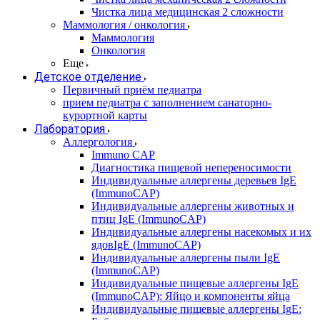
Чистка лица медицинская 2 сложности
Маммология / онкология
Маммология
Онкология
Еще
Детское отделение
Первичный приём педиатра
прием педиатра с заполнением санаторно-
курортной карты
Лаборатория
Аллергология
Immuno CAP
Диагностика пищевой непереносимости
Индивидуальные аллергены деревьев IgE
(ImmunoCAP)
Индивидуальные аллергены животных и
птиц IgE (ImmunoCAP)
Индивидуальные аллергены насекомых и их
ядовIgE (ImmunoCAP)
Индивидуальные аллергены пыли IgE
(ImmunoCAP)
Индивидуальные пищевые аллергены IgE
(ImmunoCAP): Яйцо и компоненты яйца
Индивидуальные пищевые аллергены IgE: