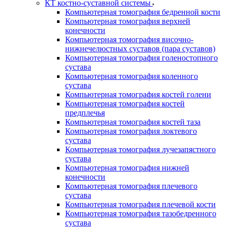
КТ костно-суставной системы
Компьютерная томография бедренной кости
Компьютерная томография верхней
конечности
Компьютерная томография височно-
нижнечелюстных суставов (пара суставов)
Компьютерная томография голеностопного
сустава
Компьютерная томография коленного
сустава
Компьютерная томография костей голени
Компьютерная томография костей
предплечья
Компьютерная томография костей таза
Компьютерная томография локтевого
сустава
Компьютерная томография лучезапястного
сустава
Компьютерная томография нижней
конечности
Компьютерная томография плечевого
сустава
Компьютерная томография плечевой кости
Компьютерная томография тазобедренного
сустава