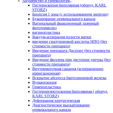
Акушерство и гинекология
Гистероскопия биполярная (оборуд. KARL
STORZ)
Биопсия 1 зона (с использованием энергии)
Бужирование цервикального канала
Вагинальный фракционный лазерный
фототермолиз
вагинопластика
Вакуум-аспирация полости матки
введение гиалуроновой кислоты НПО (без
стоимости препарата)
Введение препарата Диспорт (без стоимости
препарата)
Введение филлера при дистопии уретры (без
стоимости препарата)
Внутриматочная санация (аспирационно
ирригационная)
Вскрытие абсцесса бартолиниевой железы
Вульвоскопия
Гименопластика
Гистерорезектоскопия биполярная ( оборуд.
KARL STORZ)
Дефлорация хирургическая
Диагностическое выскабливание
цервикального канала