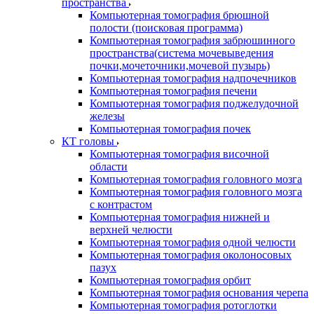
пространства
Компьютерная томография брюшной
полости (поисковая программа)
Компьютерная томография забрюшинного
пространства(система мочевыведения
почки,мочеточники,мочевой пузырь)
Компьютерная томография надпочечников
Компьютерная томография печени
Компьютерная томография поджелудочной
железы
Компьютерная томография почек
КТ головы
Компьютерная томография височной
области
Компьютерная томография головного мозга
Компьютерная томография головного мозга
с контрастом
Компьютерная томография нижней и
верхней челюсти
Компьютерная томография одной челюсти
Компьютерная томография околоносовых
пазух
Компьютерная томография орбит
Компьютерная томография основания черепа
Компьютерная томография ротоглотки