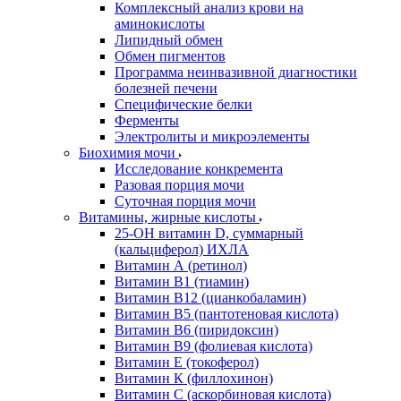
Комплексный анализ крови на
аминокислоты
Липидный обмен
Обмен пигментов
Программа неинвазивной диагностики
болезней печени
Специфические белки
Ферменты
Электролиты и микроэлементы
Биохимия мочи
Исследование конкремента
Разовая порция мочи
Суточная порция мочи
Витамины, жирные кислоты
25-OH витамин D, суммарный
(кальциферол) ИХЛА
Витамин А (ретинол)
Витамин В1 (тиамин)
Витамин В12 (цианкобаламин)
Витамин В5 (пантотеновая кислота)
Витамин В6 (пиридоксин)
Витамин В9 (фолиевая кислота)
Витамин Е (токоферол)
Витамин К (филлохинон)
Витамин С (аскорбиновая кислота)