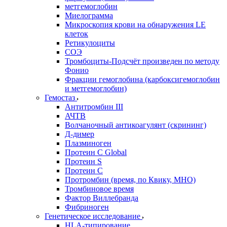
метгемоглобин
Миелограмма
Микроскопия крови на обнаружения LE
клеток
Ретикулоциты
СОЭ
Тромбоциты-Подсчёт произведен по методу
Фонио
Фракции гемоглобина (карбоксигемоглобин
и метгемоглобин)
Гемостаз
Антитромбин III
АЧТВ
Волчаночный антикоагулянт (скрининг)
Д-димер
Плазминоген
Протеин C Global
Протеин S
Протеин С
Протромбин (время, по Квику, МНО)
Тромбиновое время
Фактор Виллебранда
Фибриноген
Генетическое исследование
HLA-типирование