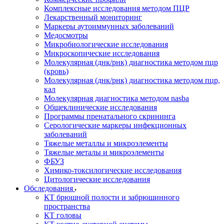
Комплексные исследования методом ПЦР
Лекарственный мониторинг
Маркеры аутоиммунных заболеваний
Медосмотры
Микробиологические исследования
Микроскопические исследования
Молекулярная (днк/рнк) диагностика методом пцр
(кровь)
Молекулярная (днк/рнк) диагностика методом пцр,
кал
Молекулярная диагностика методом nasba
Общеклинические исследования
Программы пренатального скрининга
Серологические маркеры инфекционных
заболеваний
Тяжелые металлы и микроэлементы
Тяжелые металы и микроэлементы
ФБУЗ
Химико-токсилогические исследования
Цитологические исследования
Обследования
КТ брюшной полости и забрюшинного
пространства
КТ головы