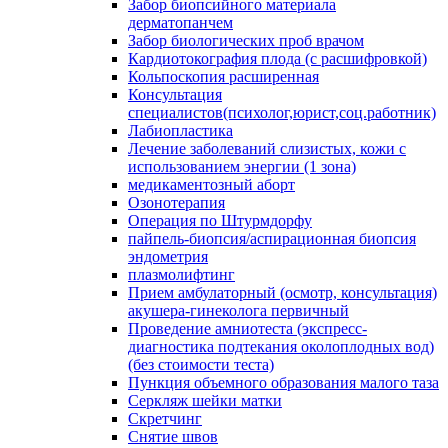
Забор биопсийного материала
дерматопанчем
Забор биологических проб врачом
Кардиотокография плода (с расшифровкой)
Кольпоскопия расширенная
Консультация
специалистов(психолог,юрист,соц.работник)
Лабиопластика
Лечение заболеваний слизистых, кожи с
использованием энергии (1 зона)
медикаментозный аборт
Озонотерапия
Операция по Штурмдорфу
пайпель-биопсия/аспирационная биопсия
эндометрия
плазмолифтинг
Прием амбулаторный (осмотр, консультация)
акушера-гинеколога первичный
Проведение амниотеста (экспресс-
диагностика подтекания околоплодных вод)
(без стоимости теста)
Пункция объемного образования малого таза
Серкляж шейки матки
Скретчинг
Снятие швов