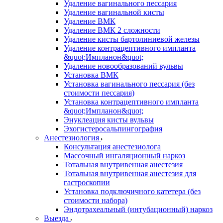
Удаление вагинального пессария
Удаление вагинальной кисты
Удаление ВМК
Удаление ВМК 2 сложности
Удаление кисты бартолиниевой железы
Удаление контрацептивного импланта
&quot;Импланон&quot;
Удаление новообразований вульвы
Установка ВМК
Установка вагинального пессария (без
стоимости пессария)
Установка контрацептивного импланта
&quot;Импланон&quot;
Энуклеация кисты вульвы
Эхогистеросальпингография
Анестезиология
Консультация анестезиолога
Массочный ингаляционный наркоз
Тотальная внутривенная анестезия
Тотальная внутривенная анестезия для
гастроскопии
Установка подключичного катетера (без
стоимости набора)
Эндотрахеальный (интубационный) наркоз
Выезда