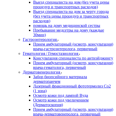
Выезд специалиста на дом (без учета цены
процедур и транспортных расходов)
Выезд специалиста на дом за черту города
(без учета цены процедур и транспортных
расходов)
помощь на дому медицинской сестры
Пребывание медсетры на дому (каждые
30мин)
Гастроэнтерология
Прием амбулаторный (осмотр, консультация)
врача-гастроэнтеролога, первичный
Гематология / Гемостазиология
Консультация специалиста по антиэйджингу
Прием амбулаторный (осмотр, консультация)
врача-гематолога, первичный
Дерматовенерология
Забор биопсийного материала
дерматопанчем
Лазерный фракционный фототермолиз Со2
(1 зона)
Осмотр кожи под лампой Вуда
Осмотр кожи под увеличением
(Дерматоскопия)
Прием амбулаторный (осмотр, консультация)
врача-дерматовенеролога, первичный