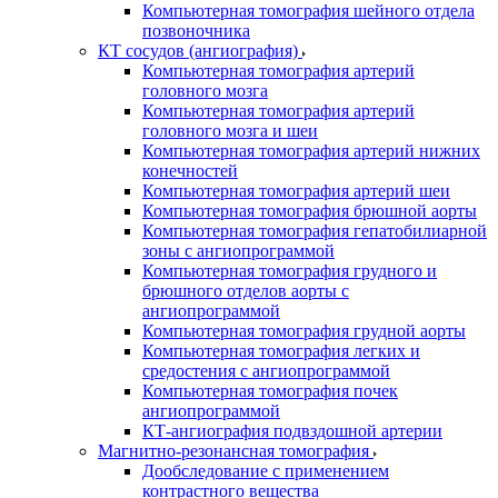
Компьютерная томография шейного отдела
позвоночника
КТ сосудов (ангиография)
Компьютерная томография артерий
головного мозга
Компьютерная томография артерий
головного мозга и шеи
Компьютерная томография артерий нижних
конечностей
Компьютерная томография артерий шеи
Компьютерная томография брюшной аорты
Компьютерная томография гепатобилиарной
зоны с ангиопрограммой
Компьютерная томография грудного и
брюшного отделов аорты с
ангиопрограммой
Компьютерная томография грудной аорты
Компьютерная томография легких и
средостения с ангиопрограммой
Компьютерная томография почек
ангиопрограммой
КТ-ангиография подвздошной артерии
Магнитно-резонансная томография
Дообследование с применением
контрастного вещества