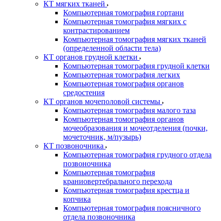
КТ мягких тканей
Компьютерная томография гортани
Компьютерная томография мягких с
контрастированием
Компьютерная томография мягких тканей
(определенной области тела)
КТ органов грудной клетки
Компьютерная томография грудной клетки
Компьютерная томография легких
Компьютерная томография органов
средостения
КТ органов мочеполовой системы
Компьютерная томография малого таза
Компьютерная томография органов
мочеобразования и мочеотделения (почки,
мочеточник, м/пузырь)
КТ позвоночника
Компьютерная томография грудного отдела
позвоночника
Компьютерная томография
краниовертебрального перехода
Компьютерная томография крестца и
копчика
Компьютерная томография поясничного
отдела позвоночника