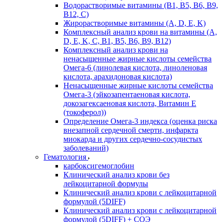
Водорастворимые витамины (B1, B5, B6, В9,
В12, С)
Жирорастворимые витамины (A, D, E, K)
Комплексный анализ крови на витамины (A,
D, E, K, C, B1, B5, B6, В9, B12)
Комплексный анализ крови на
ненасыщенные жирные кислоты семейства
Омега-6 (линолевая кислота, линоленовая
кислота, арахидоновая кислота)
Ненасыщенные жирные кислоты семейства
Омега-3 (эйкозапентаеновая кислота,
докозагексаеновая кислота, Витамин E
(токоферол))
Определение Омега-3 индекса (оценка риска
внезапной сердечной смерти, инфаркта
миокарда и других сердечно-сосудистых
заболеваний)
Гематология
карбоксигемоглобин
Клинический анализ крови без
лейкоцитарной формулы
Клинический анализ крови с лейкоцитарной
формулой (5DIFF)
Клинический анализ крови с лейкоцитарной
формулой (5DIFF) + СОЭ