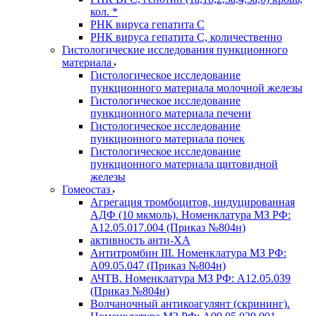
кол. *
РНК вируса гепатита C
РНК вируса гепатита C, количественно
Гистологические исследования пункционного
материала
Гистологическое исследование
пункционного материала молочной железы
Гистологическое исследование
пункционного материала печени
Гистологическое исследование
пункционного материала почек
Гистологическое исследование
пункционного материала щитовидной
железы
Гомеостаз
Агрегация тромбоцитов, индуцированная
АДФ (10 мкмоль). Номенклатура МЗ РФ:
A12.05.017.004 (Приказ №804н)
активность анти-ХА
Антитромбин III. Номенклатура МЗ РФ:
A09.05.047 (Приказ №804н)
АЧТВ. Номенклатура МЗ РФ: A12.05.039
(Приказ №804н)
Волчаночный антикоагулянт (скрининг).