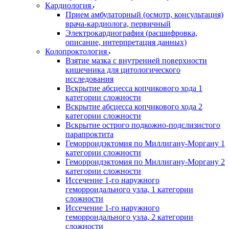
Кардиология
Прием амбулаторный (осмотр, консультация)
врача-кардиолога, первичный
Электрокардиография (расшифровка,
описание, интерпретация данных)
Колопроктология
Взятие мазка с внутренней поверхности
кишечника для цитологического
исследования
Вскрытие абсцесса копчикового хода 1
категории сложности
Вскрытие абсцесса копчикового хода 2
категории сложности
Вскрытие острого подкожно-подслизистого
парапроктита
Геморроидэктомия по Миллигану-Моргану 1
категории сложности
Геморроидэктомия по Миллигану-Моргану 2
категории сложности
Иссечение 1-го наружного
геморроидального узла, 1 категории
сложности
Иссечение 1-го наружного
геморроидального узла, 2 категории
сложности