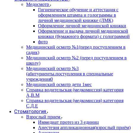
Медосмотр
Гигиеническое обучение и аттестация с
оформлением штампа и голограммы в
личной медицинской книжке (ЛМК)
Оформление личной медицинской книжки
Оформление и выдача личной медицинской
книжки (бумажного формата) с голограммой
фото
Медицинский осмотр №1(перед поступлением в
садик)
Медицинский осмотр №2 (перед поступлением в
школу)
Медицинский осмотр №3
(абитуриенты.поступления в специальные
учреждения0
Медицинский осмотр дети 1мес
Справка водительская (медкомиссия) категория
А,В.М
Справка водительская (медкомиссия) категория
С,Д,Е
Стоматология
Взрослый прием
Иммедиат протез из 3 единиц
Анестезия аппликационная(взрослый приём)
Анестезия