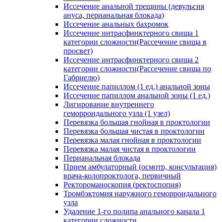
Иссечение анальной трещины (девульсия
ануса, перианальная блокада)
Иссечение анальных бахромок
Иссечение интрасфинктерного свища 1
категории сложности(Рассечение свища в
просвет)
Иссечение интрасфинктерного свища 2
категории сложности(Рассечение свища по
Габриелю)
Иссечение папиллом (1 ед.) анальной зоны
Иссечение папиллом анальной зоны (1 ед.)
Лигирование внутреннего
геморроидального узла (1 узел)
Перевязка большая гнойная в проктологии
Перевязка большая чистая в проктологии
Перевязка малая гнойная в проктологии
Перевязка малая чистая в проктологии
Перианальная блокада
Прием амбулаторный (осмотр, консультация)
врача-колопроктолога, первичный
Ректороманоскопия (ректоспопия)
Тромбэктомия наружного геморроидального
узла
Удаление 1-го полипа анального канала 1
категории сложности