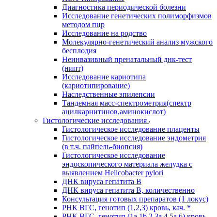
Диагностика периодической болезни
Исследование генетических полиморфизмов
методом пцр
Исследование на родство
Молекулярно-генетический анализ мужского
бесплодия
Неинвазивный пренатальный днк-тест
(нипт)
Исследование кариотипа
(кариотипирование)
Наследственные эпилепсии
Тандемная масс-спектрометрия(спектр
ацилкарнитинов,аминокислот)
Гистологические исследования
Гистологическое исследование плаценты
Гистологическое исследование эндометрия
(в т.ч. пайпель-биопсия)
Гистологическое исследование
эндоскопического материала желудка с
выявлением Helicobacter pylori
ДНК вируса гепатита B
ДНК вируса гепатита B, количественно
Консультация готовых препаратов (1 локус)
РНК ВГC, генотип (1,2,3) кровь, кач. *
РНК ВГC, генотип (1a,1b,2,3a,4,5a,6) кровь,