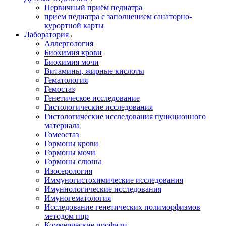
Первичный приём педиатра
прием педиатра с заполнением санаторно-
курортной карты
Лаборатория
Аллергология
Биохимия крови
Биохимия мочи
Витамины, жирные кислоты
Гематология
Гемостаз
Генетическое исследование
Гистологические исследования
Гистологические исследования пункционного
материала
Гомеостаз
Гормоны крови
Гормоны мочи
Гормоны слюны
Изосерология
Иммуногистохимические исследования
Имуннологические исследования
Имуногематология
Исследование генетических полиморфизмов
методом пцр
Коммерческие профили