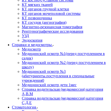
КТ костно-суставной системы
КТ мягких тканей
КТ органов грудной клетки
КТ органов мочеполовой системы
КТ позвоночника
КТ сосудов (ангиография)
Магнитно-резонансная томография
Рентгенографические исследования
УЗД
Эндоскопия
Справки и медосмотры
Медосмотр
Медицинский осмотр №1(перед поступлением в
садик)
Медицинский осмотр №2 (перед поступлением в
школу)
Медицинский осмотр №3
(абитуриенты.поступления в специальные
учреждения0
Медицинский осмотр дети 1мес
Справка водительская (медкомиссия) категория
А,В.М
Справка водительская (медкомиссия) категория
С,Д,Е
Стоматология