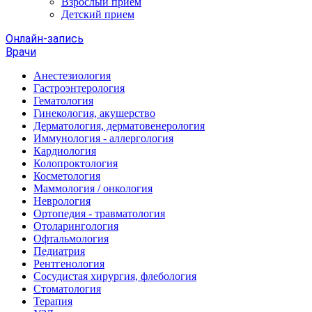
Взрослый прием
Детский прием
Онлайн-запись
Врачи
Анестезиология
Гастроэнтерология
Гематология
Гинекология, акушерство
Дерматология, дерматовенерология
Иммунология - аллергология
Кардиология
Колопроктология
Косметология
Маммология / онкология
Неврология
Ортопедия - травматология
Отоларингология
Офтальмология
Педиатрия
Рентгенология
Сосудистая хирургия, флебология
Стоматология
Терапия