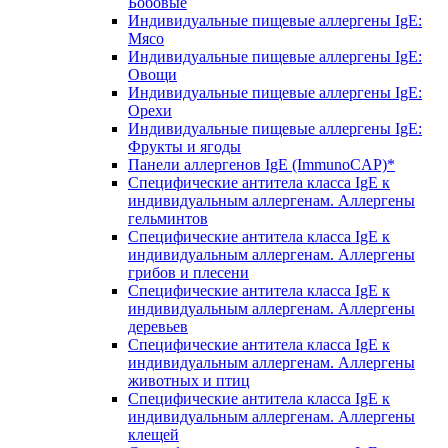
Бобовые
Индивидуальные пищевые аллергены IgE:
Мясо
Индивидуальные пищевые аллергены IgE:
Овощи
Индивидуальные пищевые аллергены IgE:
Орехи
Индивидуальные пищевые аллергены IgE:
Фрукты и ягоды
Панели аллергенов IgE (ImmunoCAP)*
Специфические антитела класса IgE к
индивидуальным аллергенам. Аллергены
гельминтов
Специфические антитела класса IgE к
индивидуальным аллергенам. Аллергены
грибов и плесени
Специфические антитела класса IgE к
индивидуальным аллергенам. Аллергены
деревьев
Специфические антитела класса IgE к
индивидуальным аллергенам. Аллергены
животных и птиц
Специфические антитела класса IgE к
индивидуальным аллергенам. Аллергены
клещей