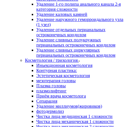
Удаление 1-го полипа анального канала 2-я
категория сложности
Удаление каловых камней
Удаление наружного геморроидального узла
(1 узел)
Удаление отдельных перианальных
остроконечных кондилом
Удаление сливных полукружных
перианальных остроконечных кондилом
Удаление сливных циркулярных
перианальных остроконечных кондилом
Косметология / трихология
Иньекционная косметология
Контурная пластика:
Эстетическая косметология
мезотерапия головы
Плазма головы
плазмолифтинг
Приём врача косметолога
Сепарация
Удаление миллиумов(жировиков)
фотодермолиз
Чистка лица медицинская 1 сложности
Чистка лица механическая 1 сложности
Чистка лица механическая 2 сложности