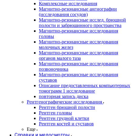
Комплексные исследования
Магнитно-резонансные ангиографии
(исследования сосудов)
Магнитно-резонансные исслед. брюшной
полости и забрюшинного пространства
Магнитно-резонансные исследования
головы
Магнитно-резонансные исследования
молочных желез
Магнитно-резонансные исследования
органов малого таза
Магнитно-резонансные исследования
позвоночника
Магнитно-резонансные исследования
суставов
Описание предоставленных компьютерных
томограмм 1 исследование
повторная запись диска
Рентгенографические исследования
Рентген брюшной полости
Рентген головы
Рентген грудной клетки
Рентген костей и суставов
Еще
Справки и медосмотры