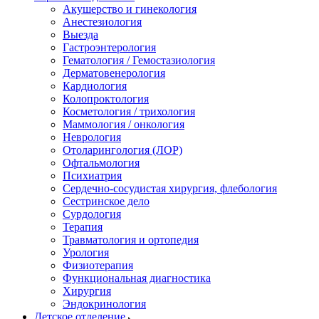
Акушерство и гинекология
Анестезиология
Выезда
Гастроэнтерология
Гематология / Гемостазиология
Дерматовенерология
Кардиология
Колопроктология
Косметология / трихология
Маммология / онкология
Неврология
Отоларингология (ЛОР)
Офтальмология
Психиатрия
Сердечно-сосудистая хирургия, флебология
Сестринское дело
Сурдология
Терапия
Травматология и ортопедия
Урология
Физиотерапия
Функциональная диагностика
Хирургия
Эндокринология
Детское отделение