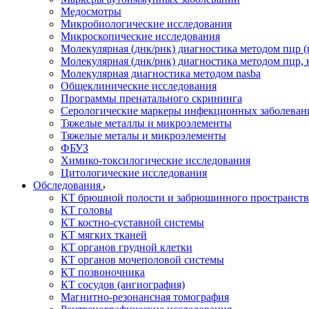
Медосмотры
Микробиологические исследования
Микроскопические исследования
Молекулярная (днк/рнк) диагностика методом пцр (
Молекулярная (днк/рнк) диагностика методом пцр, 
Молекулярная диагностика методом nasba
Общеклинические исследования
Программы пренатального скрининга
Серологические маркеры инфекционных заболеван
Тяжелые металлы и микроэлементы
Тяжелые металы и микроэлементы
ФБУЗ
Химико-токсилогические исследования
Цитологические исследования
Обследования
КТ брюшной полости и забрюшинного пространств
КТ головы
КТ костно-суставной системы
КТ мягких тканей
КТ органов грудной клетки
КТ органов мочеполовой системы
КТ позвоночника
КТ сосудов (ангиография)
Магнитно-резонансная томография