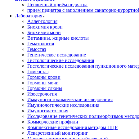
Первичный приём педиатра
прием педиатра с заполнением санаторно-курортно
Лаборатория
Аллергология
Биохимия крови
Биохимия мочи
Витамины, жирные кислоты
Гематология
Гемостаз
Генетическое исследование
Гистологические исследования
Гистологические исследования пункционного мате
Гомеостаз
Гормоны крови
Гормоны мочи
Гормоны слюны
Изосерология
Иммуногистохимические исследования
Имуннологические исследования
Имуногематология
Исследование генетических полиморфизмов метод
Коммерческие профили
Комплексные исследования методом ПЦР
Лекарственный мониторинг
Маркеры аутоиммунных заболеваний