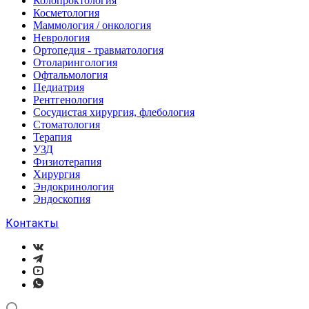
Колопроктология
Косметология
Маммология / онкология
Неврология
Ортопедия - травматология
Отоларингология
Офтальмология
Педиатрия
Рентгенология
Сосудистая хирургия, флебология
Стоматология
Терапия
УЗД
Физиотерапия
Хирургия
Эндокринология
Эндоскопия
Контакты