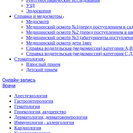
Рентгенографические исследования
УЗД
Эндоскопия
Справки и медосмотры
Медосмотр
Медицинский осмотр №1(перед поступлением в сад
Медицинский осмотр №2 (перед поступлением в шк
Медицинский осмотр №3 (абитуриенты.поступлени
Медицинский осмотр дети 1мес
Справка водительская (медкомиссия) категория А,
Справка водительская (медкомиссия) категория С,Д
Стоматология
Взрослый прием
Детский прием
Онлайн-запись
Врачи
Анестезиология
Гастроэнтерология
Гематология
Гинекология, акушерство
Дерматология, дерматовенерология
Иммунология - аллергология
Кардиология