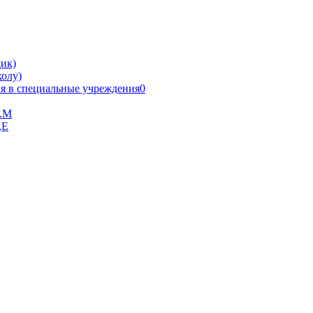
ик)
олу)
я в специальные учреждения0
В.М
,Е