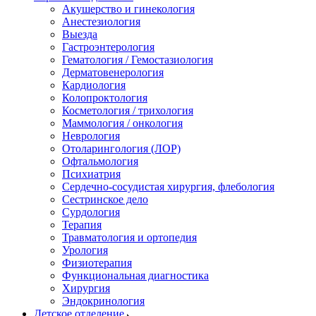
Акушерство и гинекология
Анестезиология
Выезда
Гастроэнтерология
Гематология / Гемостазиология
Дерматовенерология
Кардиология
Колопроктология
Косметология / трихология
Маммология / онкология
Неврология
Отоларингология (ЛОР)
Офтальмология
Психиатрия
Сердечно-сосудистая хирургия, флебология
Сестринское дело
Сурдология
Терапия
Травматология и ортопедия
Урология
Физиотерапия
Функциональная диагностика
Хирургия
Эндокринология
Детское отделение