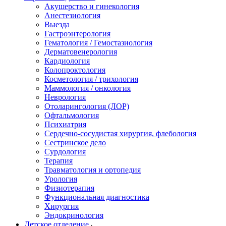
Акушерство и гинекология
Анестезиология
Выезда
Гастроэнтерология
Гематология / Гемостазиология
Дерматовенерология
Кардиология
Колопроктология
Косметология / трихология
Маммология / онкология
Неврология
Отоларингология (ЛОР)
Офтальмология
Психиатрия
Сердечно-сосудистая хирургия, флебология
Сестринское дело
Сурдология
Терапия
Травматология и ортопедия
Урология
Физиотерапия
Функциональная диагностика
Хирургия
Эндокринология
Детское отделение