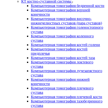
КТ костно-суставной системы
Компьютерная томография бедренной кости
Компьютерная томография верхней
конечности
Компьютерная томография височно-
нижнечелюстных суставов (пара суставов)
Компьютерная томография голеностопного
сустава
Компьютерная томография коленного
сустава
Компьютерная томография костей голени
Компьютерная томография костей
предплечья
Компьютерная томография костей таза
Компьютерная томография локтевого
сустава
Компьютерная томография лучезапястного
сустава
Компьютерная томография нижней
конечности
Компьютерная томография плечевого
сустава
Компьютерная томография плечевой кости
Компьютерная томография тазобедренного
сустава