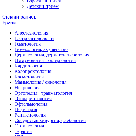
Взрослый прием
Детский прием
Онлайн-запись
Врачи
Анестезиология
Гастроэнтерология
Гематология
Гинекология, акушерство
Дерматология, дерматовенерология
Иммунология - аллергология
Кардиология
Колопроктология
Косметология
Маммология / онкология
Неврология
Ортопедия - травматология
Отоларингология
Офтальмология
Педиатрия
Рентгенология
Сосудистая хирургия, флебология
Стоматология
Терапия