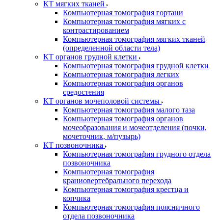
КТ мягких тканей
Компьютерная томография гортани
Компьютерная томография мягких с
контрастированием
Компьютерная томография мягких тканей
(определенной области тела)
КТ органов грудной клетки
Компьютерная томография грудной клетки
Компьютерная томография легких
Компьютерная томография органов
средостения
КТ органов мочеполовой системы
Компьютерная томография малого таза
Компьютерная томография органов
мочеобразования и мочеотделения (почки,
мочеточник, м/пузырь)
КТ позвоночника
Компьютерная томография грудного отдела
позвоночника
Компьютерная томография
краниовертебрального перехода
Компьютерная томография крестца и
копчика
Компьютерная томография поясничного
отдела позвоночника