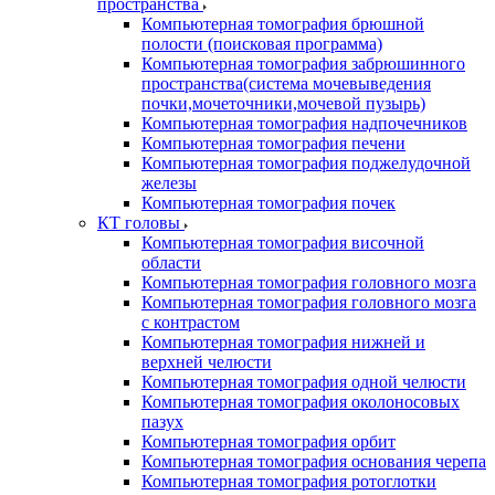
пространства
Компьютерная томография брюшной
полости (поисковая программа)
Компьютерная томография забрюшинного
пространства(система мочевыведения
почки,мочеточники,мочевой пузырь)
Компьютерная томография надпочечников
Компьютерная томография печени
Компьютерная томография поджелудочной
железы
Компьютерная томография почек
КТ головы
Компьютерная томография височной
области
Компьютерная томография головного мозга
Компьютерная томография головного мозга
с контрастом
Компьютерная томография нижней и
верхней челюсти
Компьютерная томография одной челюсти
Компьютерная томография околоносовых
пазух
Компьютерная томография орбит
Компьютерная томография основания черепа
Компьютерная томография ротоглотки