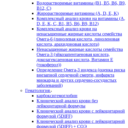
Водорастворимые витамины (B1, B5, B6, В9,
В12, С)
Жирорастворимые витамины (A, D, E, K)
Комплексный анализ крови на витамины (A,
D, E, K, C, B1, B5, B6, В9, B12)
Комплексный анализ крови на
ненасыщенные жирные кислоты семейства
Омега-6 (линолевая кислота, линоленовая
кислота, арахидоновая кислота)
Ненасыщенные жирные кислоты семейства
Омега-3 (эйкозапентаеновая кислота,
докозагексаеновая кислота, Витамин E
(токоферол))
Определение Омега-3 индекса (оценка риска
внезапной сердечной смерти, инфаркта
миокарда и других сердечно-сосудистых
заболеваний)
Гематология
карбоксигемоглобин
Клинический анализ крови без
лейкоцитарной формулы
Клинический анализ крови с лейкоцитарной
формулой (5DIFF)
Клинический анализ крови с лейкоцитарной
формулой (5DIFF) + СОЭ