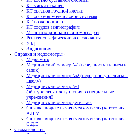
КТ костно-суставной системы
КТ мягких тканей
КТ органов грудной клетки
КТ органов мочеполовой системы
КТ позвоночника
КТ сосудов (ангиография)
Магнитно-резонансная томография
Рентгенографические исследования
УЗД
Эндоскопия
Справки и медосмотры
Медосмотр
Медицинский осмотр №1(перед поступлением в
садик)
Медицинский осмотр №2 (перед поступлением в
школу)
Медицинский осмотр №3
(абитуриенты.поступления в специальные
учреждения0
Медицинский осмотр дети 1мес
Справка водительская (медкомиссия) категория
А,В.М
Справка водительская (медкомиссия) категория
С,Д,Е
Стоматология