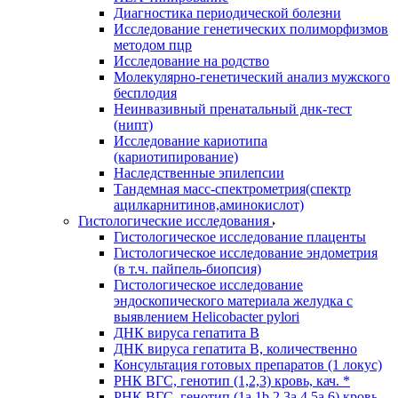
Диагностика периодической болезни
Исследование генетических полиморфизмов
методом пцр
Исследование на родство
Молекулярно-генетический анализ мужского
бесплодия
Неинвазивный пренатальный днк-тест
(нипт)
Исследование кариотипа
(кариотипирование)
Наследственные эпилепсии
Тандемная масс-спектрометрия(спектр
ацилкарнитинов,аминокислот)
Гистологические исследования
Гистологическое исследование плаценты
Гистологическое исследование эндометрия
(в т.ч. пайпель-биопсия)
Гистологическое исследование
эндоскопического материала желудка с
выявлением Helicobacter pylori
ДНК вируса гепатита B
ДНК вируса гепатита B, количественно
Консультация готовых препаратов (1 локус)
РНК ВГC, генотип (1,2,3) кровь, кач. *
РНК ВГC, генотип (1a,1b,2,3a,4,5a,6) кровь,