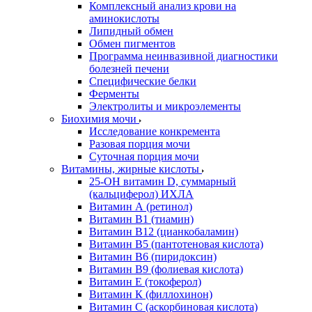
Комплексный анализ крови на
аминокислоты
Липидный обмен
Обмен пигментов
Программа неинвазивной диагностики
болезней печени
Специфические белки
Ферменты
Электролиты и микроэлементы
Биохимия мочи
Исследование конкремента
Разовая порция мочи
Суточная порция мочи
Витамины, жирные кислоты
25-OH витамин D, суммарный
(кальциферол) ИХЛА
Витамин А (ретинол)
Витамин В1 (тиамин)
Витамин В12 (цианкобаламин)
Витамин В5 (пантотеновая кислота)
Витамин В6 (пиридоксин)
Витамин В9 (фолиевая кислота)
Витамин Е (токоферол)
Витамин К (филлохинон)
Витамин С (аскорбиновая кислота)