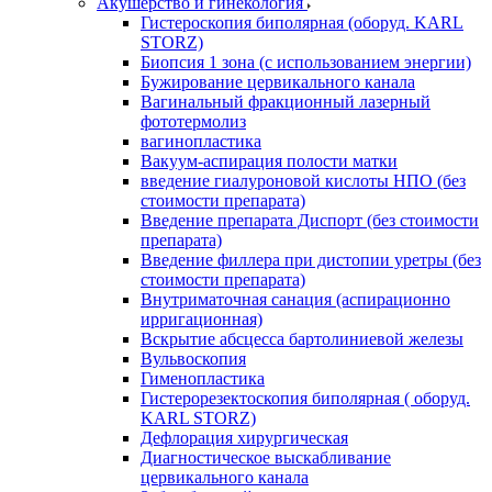
Акушерство и гинекология
Гистероскопия биполярная (оборуд. KARL
STORZ)
Биопсия 1 зона (с использованием энергии)
Бужирование цервикального канала
Вагинальный фракционный лазерный
фототермолиз
вагинопластика
Вакуум-аспирация полости матки
введение гиалуроновой кислоты НПО (без
стоимости препарата)
Введение препарата Диспорт (без стоимости
препарата)
Введение филлера при дистопии уретры (без
стоимости препарата)
Внутриматочная санация (аспирационно
ирригационная)
Вскрытие абсцесса бартолиниевой железы
Вульвоскопия
Гименопластика
Гистерорезектоскопия биполярная ( оборуд.
KARL STORZ)
Дефлорация хирургическая
Диагностическое выскабливание
цервикального канала