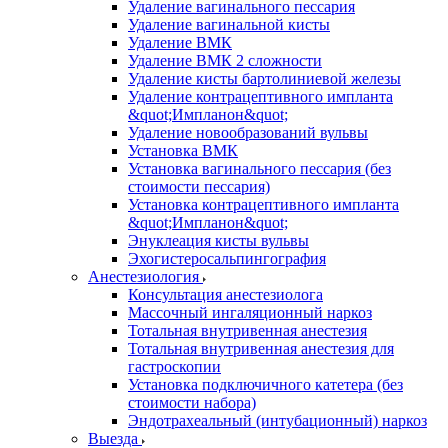
Удаление вагинального пессария
Удаление вагинальной кисты
Удаление ВМК
Удаление ВМК 2 сложности
Удаление кисты бартолиниевой железы
Удаление контрацептивного импланта
&quot;Импланон&quot;
Удаление новообразований вульвы
Установка ВМК
Установка вагинального пессария (без
стоимости пессария)
Установка контрацептивного импланта
&quot;Импланон&quot;
Энуклеация кисты вульвы
Эхогистеросальпингография
Анестезиология
Консультация анестезиолога
Массочный ингаляционный наркоз
Тотальная внутривенная анестезия
Тотальная внутривенная анестезия для
гастроскопии
Установка подключичного катетера (без
стоимости набора)
Эндотрахеальный (интубационный) наркоз
Выезда