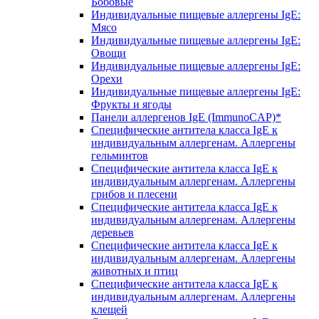
Бобовые
Индивидуальные пищевые аллергены IgE:
Мясо
Индивидуальные пищевые аллергены IgE:
Овощи
Индивидуальные пищевые аллергены IgE:
Орехи
Индивидуальные пищевые аллергены IgE:
Фрукты и ягоды
Панели аллергенов IgE (ImmunoCAP)*
Специфические антитела класса IgE к
индивидуальным аллергенам. Аллергены
гельминтов
Специфические антитела класса IgE к
индивидуальным аллергенам. Аллергены
грибов и плесени
Специфические антитела класса IgE к
индивидуальным аллергенам. Аллергены
деревьев
Специфические антитела класса IgE к
индивидуальным аллергенам. Аллергены
животных и птиц
Специфические антитела класса IgE к
индивидуальным аллергенам. Аллергены
клещей