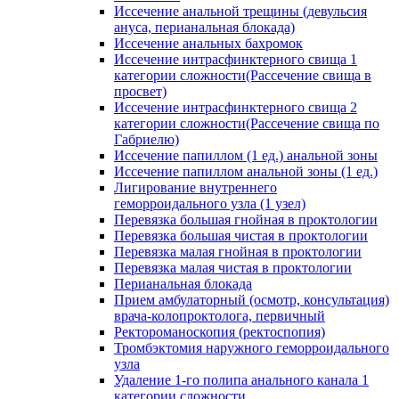
Иссечение анальной трещины (девульсия
ануса, перианальная блокада)
Иссечение анальных бахромок
Иссечение интрасфинктерного свища 1
категории сложности(Рассечение свища в
просвет)
Иссечение интрасфинктерного свища 2
категории сложности(Рассечение свища по
Габриелю)
Иссечение папиллом (1 ед.) анальной зоны
Иссечение папиллом анальной зоны (1 ед.)
Лигирование внутреннего
геморроидального узла (1 узел)
Перевязка большая гнойная в проктологии
Перевязка большая чистая в проктологии
Перевязка малая гнойная в проктологии
Перевязка малая чистая в проктологии
Перианальная блокада
Прием амбулаторный (осмотр, консультация)
врача-колопроктолога, первичный
Ректороманоскопия (ректоспопия)
Тромбэктомия наружного геморроидального
узла
Удаление 1-го полипа анального канала 1
категории сложности