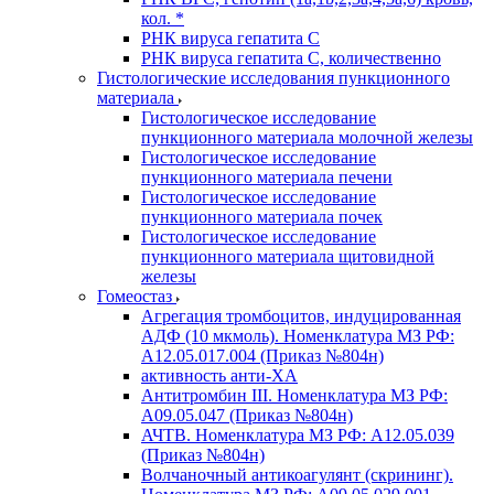
кол. *
РНК вируса гепатита C
РНК вируса гепатита C, количественно
Гистологические исследования пункционного
материала
Гистологическое исследование
пункционного материала молочной железы
Гистологическое исследование
пункционного материала печени
Гистологическое исследование
пункционного материала почек
Гистологическое исследование
пункционного материала щитовидной
железы
Гомеостаз
Агрегация тромбоцитов, индуцированная
АДФ (10 мкмоль). Номенклатура МЗ РФ:
A12.05.017.004 (Приказ №804н)
активность анти-ХА
Антитромбин III. Номенклатура МЗ РФ:
A09.05.047 (Приказ №804н)
АЧТВ. Номенклатура МЗ РФ: A12.05.039
(Приказ №804н)
Волчаночный антикоагулянт (скрининг).