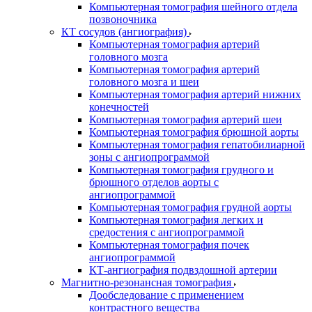
Компьютерная томография шейного отдела
позвоночника
КТ сосудов (ангиография)
Компьютерная томография артерий
головного мозга
Компьютерная томография артерий
головного мозга и шеи
Компьютерная томография артерий нижних
конечностей
Компьютерная томография артерий шеи
Компьютерная томография брюшной аорты
Компьютерная томография гепатобилиарной
зоны с ангиопрограммой
Компьютерная томография грудного и
брюшного отделов аорты с
ангиопрограммой
Компьютерная томография грудной аорты
Компьютерная томография легких и
средостения с ангиопрограммой
Компьютерная томография почек
ангиопрограммой
КТ-ангиография подвздошной артерии
Магнитно-резонансная томография
Дообследование с применением
контрастного вещества