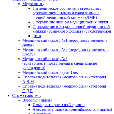
Медосмотр
Гигиеническое обучение и аттестация с
оформлением штампа и голограммы в
личной медицинской книжке (ЛМК)
Оформление личной медицинской книжки
Оформление и выдача личной медицинской
книжки (бумажного формата) с голограммой
фото
Медицинский осмотр №1(перед поступлением в
садик)
Медицинский осмотр №2 (перед поступлением в
школу)
Медицинский осмотр №3
(абитуриенты.поступления в специальные
учреждения0
Медицинский осмотр дети 1мес
Справка водительская (медкомиссия) категория
А,В.М
Справка водительская (медкомиссия) категория
С,Д,Е
Стоматология
Взрослый прием
Иммедиат протез из 3 единиц
Анестезия аппликационная(взрослый приём)
Анестезия