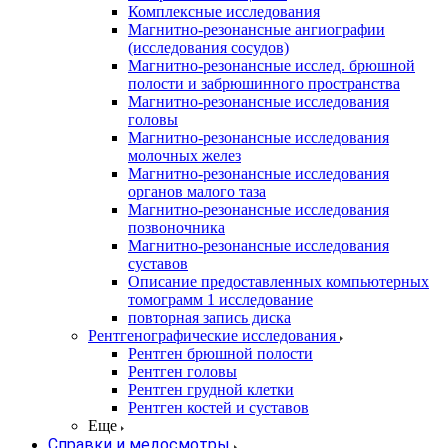
Комплексные исследования
Магнитно-резонансные ангиографии
(исследования сосудов)
Магнитно-резонансные исслед. брюшной
полости и забрюшинного пространства
Магнитно-резонансные исследования
головы
Магнитно-резонансные исследования
молочных желез
Магнитно-резонансные исследования
органов малого таза
Магнитно-резонансные исследования
позвоночника
Магнитно-резонансные исследования
суставов
Описание предоставленных компьютерных
томограмм 1 исследование
повторная запись диска
Рентгенографические исследования
Рентген брюшной полости
Рентген головы
Рентген грудной клетки
Рентген костей и суставов
Еще
Справки и медосмотры