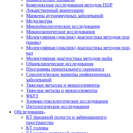
Комплексные исследования методом ПЦР
Лекарственный мониторинг
Маркеры аутоиммунных заболеваний
Медосмотры
Микробиологические исследования
Микроскопические исследования
Молекулярная (днк/рнк) диагностика методом пцр
(кровь)
Молекулярная (днк/рнк) диагностика методом пцр,
кал
Молекулярная диагностика методом nasba
Общеклинические исследования
Программы пренатального скрининга
Серологические маркеры инфекционных
заболеваний
Тяжелые металлы и микроэлементы
Тяжелые металы и микроэлементы
ФБУЗ
Химико-токсилогические исследования
Цитологические исследования
Обследования
КТ брюшной полости и забрюшинного
пространства
КТ головы