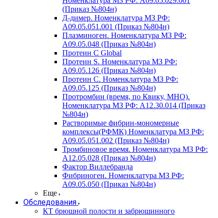
Номенклатура МЗ РФ: A09.05.029.001
(Приказ №804н)
Д-димер. Номенклатура МЗ РФ:
A09.05.051.001 (Приказ №804н)
Плазминоген. Номенклатура МЗ РФ:
A09.05.048 (Приказ №804н)
Протеин C Global
Протеин S. Номенклатура МЗ РФ:
A09.05.126 (Приказ №804н)
Протеин С. Номенклатура МЗ РФ:
A09.05.125 (Приказ №804н)
Протромбин (время, по Квику, МНО).
Номенклатура МЗ РФ: A12.30.014 (Приказ
№804н)
Растворимые фибрин-мономерные
комплексы(РФМК) Номенклатура МЗ РФ:
A09.05.051.002 (Приказ №804н)
Тромбиновое время. Номенклатура МЗ РФ:
A12.05.028 (Приказ №804н)
Фактор Виллебранда
Фибриноген. Номенклатура МЗ РФ:
A09.05.050 (Приказ №804н)
Еще
Обследования
КТ брюшной полости и забрюшинного