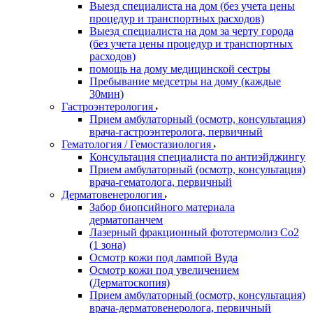
Выезд специалиста на дом (без учета цены
процедур и транспортных расходов)
Выезд специалиста на дом за черту города
(без учета цены процедур и транспортных
расходов)
помощь на дому медицинской сестры
Пребывание медсетры на дому (каждые
30мин)
Гастроэнтерология
Прием амбулаторный (осмотр, консультация)
врача-гастроэнтеролога, первичный
Гематология / Гемостазиология
Консультация специалиста по антиэйджингу
Прием амбулаторный (осмотр, консультация)
врача-гематолога, первичный
Дерматовенерология
Забор биопсийного материала
дерматопанчем
Лазерный фракционный фототермолиз Со2
(1 зона)
Осмотр кожи под лампой Вуда
Осмотр кожи под увеличением
(Дерматоскопия)
Прием амбулаторный (осмотр, консультация)
врача-дерматовенеролога, первичный