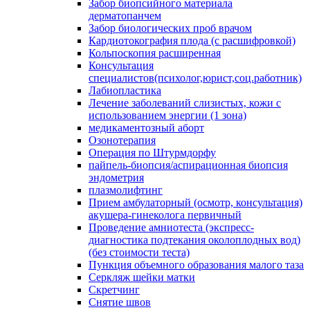
Забор биопсийного материала
дерматопанчем
Забор биологических проб врачом
Кардиотокография плода (с расшифровкой)
Кольпоскопия расширенная
Консультация
специалистов(психолог,юрист,соц.работник)
Лабиопластика
Лечение заболеваний слизистых, кожи с
использованием энергии (1 зона)
медикаментозный аборт
Озонотерапия
Операция по Штурмдорфу
пайпель-биопсия/аспирационная биопсия
эндометрия
плазмолифтинг
Прием амбулаторный (осмотр, консультация)
акушера-гинеколога первичный
Проведение амниотеста (экспресс-
диагностика подтекания околоплодных вод)
(без стоимости теста)
Пункция объемного образования малого таза
Серкляж шейки матки
Скретчинг
Снятие швов