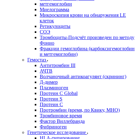
метгемоглобин
Миелограмма
Микроскопия крови на обнаружения LE
клеток
Ретикулоциты
СОЭ
Тромбоциты-Подсчёт произведен по методу
Фонио
Фракции гемоглобина (карбоксигемоглобин
и метгемоглобин)
Гемостаз
Антитромбин III
АЧТВ
Волчаночный антикоагулянт (скрининг)
Д-димер
Плазминоген
Протеин C Global
Протеин S
Протеин С
Протромбин (время, по Квику, МНО)
Тромбиновое время
Фактор Виллебранда
Фибриноген
Генетическое исследование
HLA-типирование