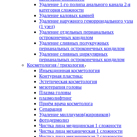
Удаление 1-го полипа анального канала 2-я
категория сложности
Удаление каловых камней
Удаление наружного геморроидального узла
(1 узел)
Удаление отдельных перианальных
остроконечных кондилом
Удаление сливных полукружных
перианальных остроконечных кондилом
Удаление сливных циркулярных
перианальных остроконечных кондилом
Косметология / трихология
Иньекционная косметология
Контурная пластика:
Эстетическая косметология
мезотерапия головы
Плазма головы
плазмолифтинг
Приём врача косметолога
Сепарация
Удаление миллиумов(жировиков)
фотодермолиз
Чистка лица медицинская 1 сложности
Чистка лица механическая 1 сложности
Чистка лица механическая 2 сложности