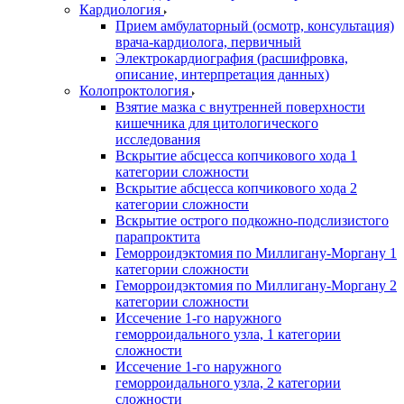
Кардиология
Прием амбулаторный (осмотр, консультация)
врача-кардиолога, первичный
Электрокардиография (расшифровка,
описание, интерпретация данных)
Колопроктология
Взятие мазка с внутренней поверхности
кишечника для цитологического
исследования
Вскрытие абсцесса копчикового хода 1
категории сложности
Вскрытие абсцесса копчикового хода 2
категории сложности
Вскрытие острого подкожно-подслизистого
парапроктита
Геморроидэктомия по Миллигану-Моргану 1
категории сложности
Геморроидэктомия по Миллигану-Моргану 2
категории сложности
Иссечение 1-го наружного
геморроидального узла, 1 категории
сложности
Иссечение 1-го наружного
геморроидального узла, 2 категории
сложности