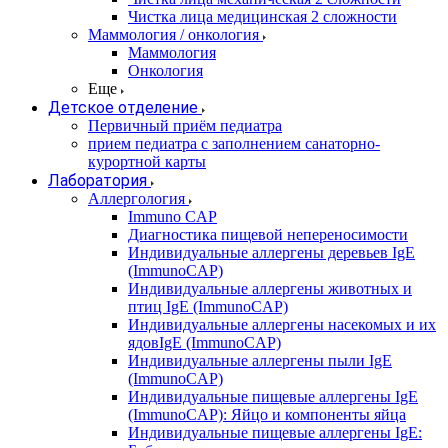
Чистка лица медицинская 2 сложности
Маммология / онкология
Маммология
Онкология
Еще
Детское отделение
Первичный приём педиатра
прием педиатра с заполнением санаторно-
курортной карты
Лаборатория
Аллергология
Immuno CAP
Диагностика пищевой непереносимости
Индивидуальные аллергены деревьев IgE
(ImmunoCAP)
Индивидуальные аллергены животных и
птиц IgE (ImmunoCAP)
Индивидуальные аллергены насекомых и их
ядовIgE (ImmunoCAP)
Индивидуальные аллергены пыли IgE
(ImmunoCAP)
Индивидуальные пищевые аллергены IgE
(ImmunoCAP): Яйцо и компоненты яйца
Индивидуальные пищевые аллергены IgE: