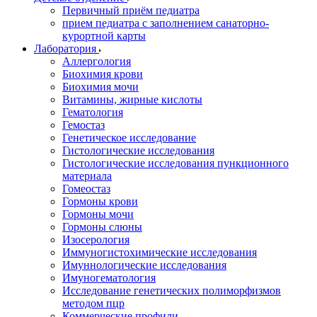
Первичный приём педиатра
прием педиатра с заполнением санаторно-
курортной карты
Лаборатория
Аллергология
Биохимия крови
Биохимия мочи
Витамины, жирные кислоты
Гематология
Гемостаз
Генетическое исследование
Гистологические исследования
Гистологические исследования пункционного
материала
Гомеостаз
Гормоны крови
Гормоны мочи
Гормоны слюны
Изосерология
Иммуногистохимические исследования
Имуннологические исследования
Имуногематология
Исследование генетических полиморфизмов
методом пцр
Коммерческие профили