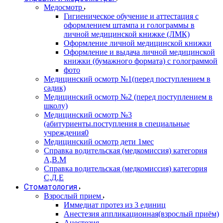
Медосмотр
Гигиеническое обучение и аттестация с
оформлением штампа и голограммы в
личной медицинской книжке (ЛМК)
Оформление личной медицинской книжки
Оформление и выдача личной медицинской
книжки (бумажного формата) с голограммой
фото
Медицинский осмотр №1(перед поступлением в
садик)
Медицинский осмотр №2 (перед поступлением в
школу)
Медицинский осмотр №3
(абитуриенты.поступления в специальные
учреждения0
Медицинский осмотр дети 1мес
Справка водительская (медкомиссия) категория
А,В.М
Справка водительская (медкомиссия) категория
С,Д,Е
Стоматология
Взрослый прием
Иммедиат протез из 3 единиц
Анестезия аппликационная(взрослый приём)
Анестезия