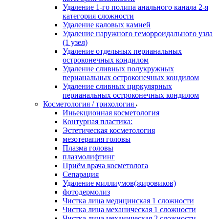
Удаление 1-го полипа анального канала 2-я
категория сложности
Удаление каловых камней
Удаление наружного геморроидального узла
(1 узел)
Удаление отдельных перианальных
остроконечных кондилом
Удаление сливных полукружных
перианальных остроконечных кондилом
Удаление сливных циркулярных
перианальных остроконечных кондилом
Косметология / трихология
Иньекционная косметология
Контурная пластика:
Эстетическая косметология
мезотерапия головы
Плазма головы
плазмолифтинг
Приём врача косметолога
Сепарация
Удаление миллиумов(жировиков)
фотодермолиз
Чистка лица медицинская 1 сложности
Чистка лица механическая 1 сложности
Чистка лица механическая 2 сложности