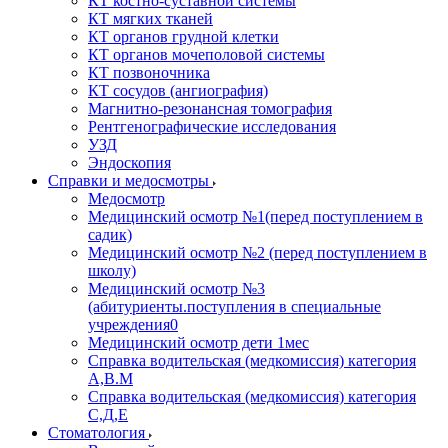
КТ костно-суставной системы
КТ мягких тканей
КТ органов грудной клетки
КТ органов мочеполовой системы
КТ позвоночника
КТ сосудов (ангиография)
Магнитно-резонансная томография
Рентгенографические исследования
УЗД
Эндоскопия
Справки и медосмотры
Медосмотр
Медицинский осмотр №1(перед поступлением в
садик)
Медицинский осмотр №2 (перед поступлением в
школу)
Медицинский осмотр №3
(абитуриенты.поступления в специальные
учреждения0
Медицинский осмотр дети 1мес
Справка водительская (медкомиссия) категория
А,В.М
Справка водительская (медкомиссия) категория
С,Д,Е
Стоматология