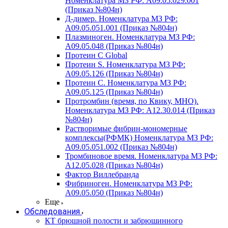
Номенклатура МЗ РФ: A09.05.029.001
(Приказ №804н)
Д-димер. Номенклатура МЗ РФ:
A09.05.051.001 (Приказ №804н)
Плазминоген. Номенклатура МЗ РФ:
A09.05.048 (Приказ №804н)
Протеин C Global
Протеин S. Номенклатура МЗ РФ:
A09.05.126 (Приказ №804н)
Протеин С. Номенклатура МЗ РФ:
A09.05.125 (Приказ №804н)
Протромбин (время, по Квику, МНО).
Номенклатура МЗ РФ: A12.30.014 (Приказ
№804н)
Растворимые фибрин-мономерные
комплексы(РФМК) Номенклатура МЗ РФ:
A09.05.051.002 (Приказ №804н)
Тромбиновое время. Номенклатура МЗ РФ:
A12.05.028 (Приказ №804н)
Фактор Виллебранда
Фибриноген. Номенклатура МЗ РФ:
A09.05.050 (Приказ №804н)
Еще
Обследования
КТ брюшной полости и забрюшинного