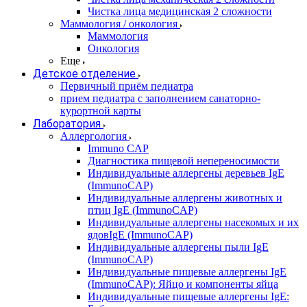
Чистка лица медицинская 2 сложности
Маммология / онкология
Маммология
Онкология
Еще
Детское отделение
Первичный приём педиатра
прием педиатра с заполнением санаторно-
курортной карты
Лаборатория
Аллергология
Immuno CAP
Диагностика пищевой непереносимости
Индивидуальные аллергены деревьев IgE
(ImmunoCAP)
Индивидуальные аллергены животных и
птиц IgE (ImmunoCAP)
Индивидуальные аллергены насекомых и их
ядовIgE (ImmunoCAP)
Индивидуальные аллергены пыли IgE
(ImmunoCAP)
Индивидуальные пищевые аллергены IgE
(ImmunoCAP): Яйцо и компоненты яйца
Индивидуальные пищевые аллергены IgE: