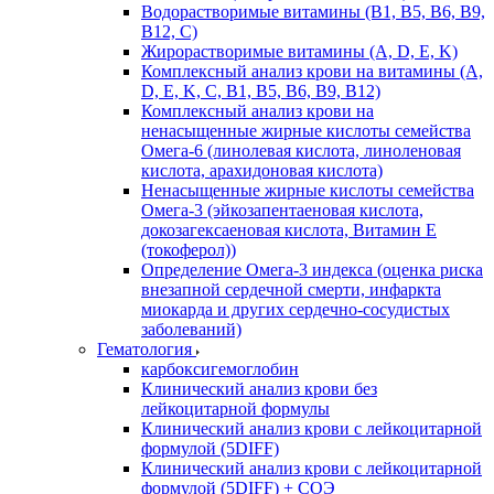
Водорастворимые витамины (B1, B5, B6, В9,
В12, С)
Жирорастворимые витамины (A, D, E, K)
Комплексный анализ крови на витамины (A,
D, E, K, C, B1, B5, B6, В9, B12)
Комплексный анализ крови на
ненасыщенные жирные кислоты семейства
Омега-6 (линолевая кислота, линоленовая
кислота, арахидоновая кислота)
Ненасыщенные жирные кислоты семейства
Омега-3 (эйкозапентаеновая кислота,
докозагексаеновая кислота, Витамин E
(токоферол))
Определение Омега-3 индекса (оценка риска
внезапной сердечной смерти, инфаркта
миокарда и других сердечно-сосудистых
заболеваний)
Гематология
карбоксигемоглобин
Клинический анализ крови без
лейкоцитарной формулы
Клинический анализ крови с лейкоцитарной
формулой (5DIFF)
Клинический анализ крови с лейкоцитарной
формулой (5DIFF) + СОЭ