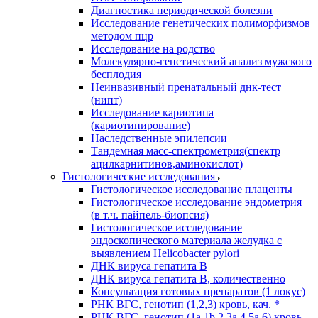
Диагностика периодической болезни
Исследование генетических полиморфизмов
методом пцр
Исследование на родство
Молекулярно-генетический анализ мужского
бесплодия
Неинвазивный пренатальный днк-тест
(нипт)
Исследование кариотипа
(кариотипирование)
Наследственные эпилепсии
Тандемная масс-спектрометрия(спектр
ацилкарнитинов,аминокислот)
Гистологические исследования
Гистологическое исследование плаценты
Гистологическое исследование эндометрия
(в т.ч. пайпель-биопсия)
Гистологическое исследование
эндоскопического материала желудка с
выявлением Helicobacter pylori
ДНК вируса гепатита B
ДНК вируса гепатита B, количественно
Консультация готовых препаратов (1 локус)
РНК ВГC, генотип (1,2,3) кровь, кач. *
РНК ВГC, генотип (1a,1b,2,3a,4,5a,6) кровь,