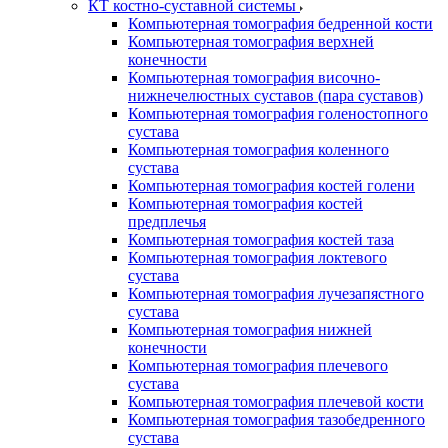
КТ костно-суставной системы
Компьютерная томография бедренной кости
Компьютерная томография верхней
конечности
Компьютерная томография височно-
нижнечелюстных суставов (пара суставов)
Компьютерная томография голеностопного
сустава
Компьютерная томография коленного
сустава
Компьютерная томография костей голени
Компьютерная томография костей
предплечья
Компьютерная томография костей таза
Компьютерная томография локтевого
сустава
Компьютерная томография лучезапястного
сустава
Компьютерная томография нижней
конечности
Компьютерная томография плечевого
сустава
Компьютерная томография плечевой кости
Компьютерная томография тазобедренного
сустава