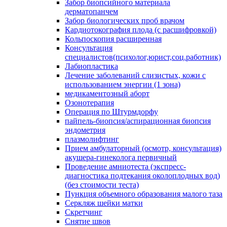
Забор биопсийного материала
дерматопанчем
Забор биологических проб врачом
Кардиотокография плода (с расшифровкой)
Кольпоскопия расширенная
Консультация
специалистов(психолог,юрист,соц.работник)
Лабиопластика
Лечение заболеваний слизистых, кожи с
использованием энергии (1 зона)
медикаментозный аборт
Озонотерапия
Операция по Штурмдорфу
пайпель-биопсия/аспирационная биопсия
эндометрия
плазмолифтинг
Прием амбулаторный (осмотр, консультация)
акушера-гинеколога первичный
Проведение амниотеста (экспресс-
диагностика подтекания околоплодных вод)
(без стоимости теста)
Пункция объемного образования малого таза
Серкляж шейки матки
Скретчинг
Снятие швов