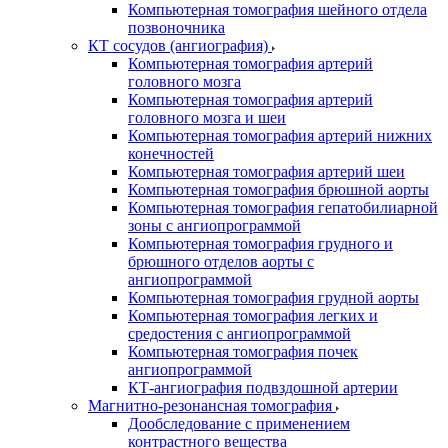
Компьютерная томография шейного отдела
позвоночника
КТ сосудов (ангиография)
Компьютерная томография артерий
головного мозга
Компьютерная томография артерий
головного мозга и шеи
Компьютерная томография артерий нижних
конечностей
Компьютерная томография артерий шеи
Компьютерная томография брюшной аорты
Компьютерная томография гепатобилиарной
зоны с ангиопрограммой
Компьютерная томография грудного и
брюшного отделов аорты с
ангиопрограммой
Компьютерная томография грудной аорты
Компьютерная томография легких и
средостения с ангиопрограммой
Компьютерная томография почек
ангиопрограммой
КТ-ангиография подвздошной артерии
Магнитно-резонансная томография
Дообследование с применением
контрастного вещества