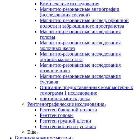
Комплексные исследования
Магнитно-резонансные ангиографии
(исследования сосудов)
Магнитно-резонансные исслед. брюшной
полости и забрюшинного пространства
Магнитно-резонансные исследования
головы
Магнитно-резонансные исследования
молочных желез
Магнитно-резонансные исследования
органов малого таза
Магнитно-резонансные исследования
позвоночника
Магнитно-резонансные исследования
суставов
Описание предоставленных компьютерных
томограмм 1 исследование
повторная запись диска
Рентгенографические исследования
Рентген брюшной полости
Рентген головы
Рентген грудной клетки
Рентген костей и суставов
Еще
Справки и медосмотры