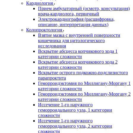
Кардиология
Прием амбулаторный (осмотр, консультация)
врача-кардиолога, первичный
Электрокардиография (расшифровка,
описание, интерпретация данных)
Колопроктология
Взятие мазка с внутренней поверхности
кишечника для цитологического
исследования
Вскрытие абсцесса копчикового хода 1
категории сложности
Вскрытие абсцесса копчикового хода 2
категории сложности
Вскрытие острого подкожно-подслизистого
парапроктита
Геморроидэктомия по Миллигану-Моргану 1
категории сложности
Геморроидэктомия по Миллигану-Моргану 2
категории сложности
Иссечение 1-го наружного
геморроидального узла, 1 категории
сложности
Иссечение 1-го наружного
геморроидального узла, 2 категории
сложности