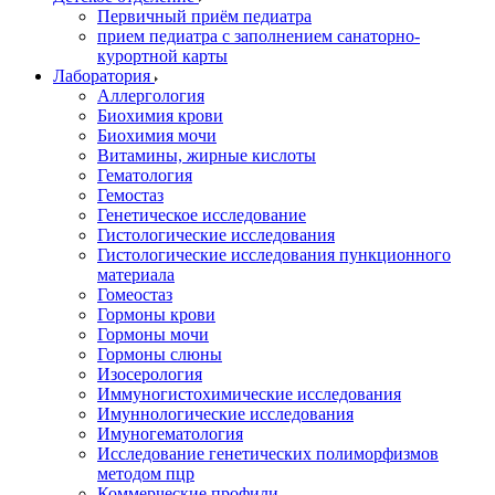
Первичный приём педиатра
прием педиатра с заполнением санаторно-
курортной карты
Лаборатория
Аллергология
Биохимия крови
Биохимия мочи
Витамины, жирные кислоты
Гематология
Гемостаз
Генетическое исследование
Гистологические исследования
Гистологические исследования пункционного
материала
Гомеостаз
Гормоны крови
Гормоны мочи
Гормоны слюны
Изосерология
Иммуногистохимические исследования
Имуннологические исследования
Имуногематология
Исследование генетических полиморфизмов
методом пцр
Коммерческие профили