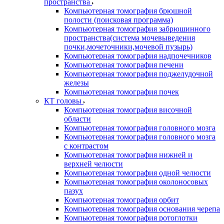
пространства
Компьютерная томография брюшной
полости (поисковая программа)
Компьютерная томография забрюшинного
пространства(система мочевыведения
почки,мочеточники,мочевой пузырь)
Компьютерная томография надпочечников
Компьютерная томография печени
Компьютерная томография поджелудочной
железы
Компьютерная томография почек
КТ головы
Компьютерная томография височной
области
Компьютерная томография головного мозга
Компьютерная томография головного мозга
с контрастом
Компьютерная томография нижней и
верхней челюсти
Компьютерная томография одной челюсти
Компьютерная томография околоносовых
пазух
Компьютерная томография орбит
Компьютерная томография основания черепа
Компьютерная томография ротоглотки