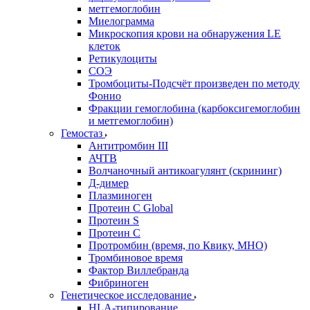
метгемоглобин
Миелограмма
Микроскопия крови на обнаружения LE
клеток
Ретикулоциты
СОЭ
Тромбоциты-Подсчёт произведен по методу
Фонио
Фракции гемоглобина (карбоксигемоглобин
и метгемоглобин)
Гемостаз
Антитромбин III
АЧТВ
Волчаночный антикоагулянт (скрининг)
Д-димер
Плазминоген
Протеин C Global
Протеин S
Протеин С
Протромбин (время, по Квику, МНО)
Тромбиновое время
Фактор Виллебранда
Фибриноген
Генетическое исследование
HLA-типирование