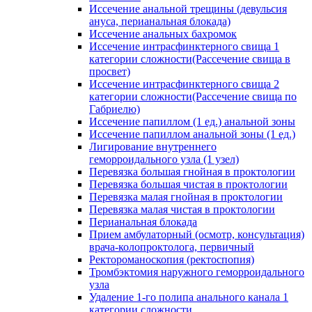
Иссечение анальной трещины (девульсия
ануса, перианальная блокада)
Иссечение анальных бахромок
Иссечение интрасфинктерного свища 1
категории сложности(Рассечение свища в
просвет)
Иссечение интрасфинктерного свища 2
категории сложности(Рассечение свища по
Габриелю)
Иссечение папиллом (1 ед.) анальной зоны
Иссечение папиллом анальной зоны (1 ед.)
Лигирование внутреннего
геморроидального узла (1 узел)
Перевязка большая гнойная в проктологии
Перевязка большая чистая в проктологии
Перевязка малая гнойная в проктологии
Перевязка малая чистая в проктологии
Перианальная блокада
Прием амбулаторный (осмотр, консультация)
врача-колопроктолога, первичный
Ректороманоскопия (ректоспопия)
Тромбэктомия наружного геморроидального
узла
Удаление 1-го полипа анального канала 1
категории сложности