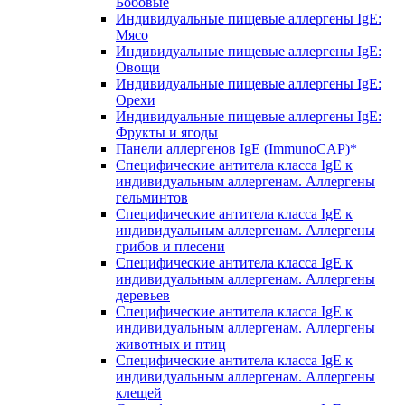
Бобовые
Индивидуальные пищевые аллергены IgE:
Мясо
Индивидуальные пищевые аллергены IgE:
Овощи
Индивидуальные пищевые аллергены IgE:
Орехи
Индивидуальные пищевые аллергены IgE:
Фрукты и ягоды
Панели аллергенов IgE (ImmunoCAP)*
Специфические антитела класса IgE к
индивидуальным аллергенам. Аллергены
гельминтов
Специфические антитела класса IgE к
индивидуальным аллергенам. Аллергены
грибов и плесени
Специфические антитела класса IgE к
индивидуальным аллергенам. Аллергены
деревьев
Специфические антитела класса IgE к
индивидуальным аллергенам. Аллергены
животных и птиц
Специфические антитела класса IgE к
индивидуальным аллергенам. Аллергены
клещей