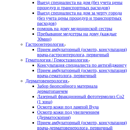
Выезд специалиста на дом (без учета цены
процедур и транспортных расходов)
Выезд специалиста на дом за черту города
(без учета цены процедур и транспортных
расходов)
помощь на дому медицинской сестры
Пребывание медсетры на дому (каждые
30мин)
Гастроэнтерология
Прием амбулаторный (осмотр, консультация)
врача-гастроэнтеролога, первичный
Гематология / Гемостазиология
Консультация специалиста по антиэйджингу
Прием амбулаторный (осмотр, консультация)
врача-гематолога, первичный
Дерматовенерология
Забор биопсийного материала
дерматопанчем
Лазерный фракционный фототермолиз Со2
(1 зона)
Осмотр кожи под лампой Вуда
Осмотр кожи под увеличением
(Дерматоскопия)
Прием амбулаторный (осмотр, консультация)
врача-дерматовенеролога, первичный