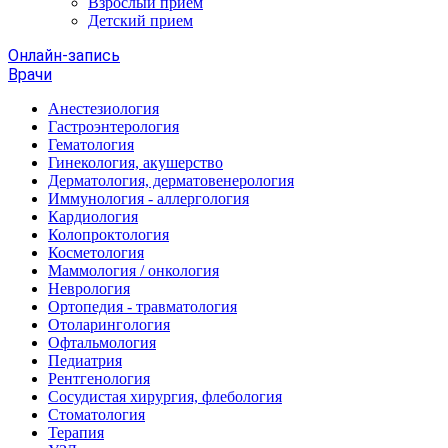
Взрослый прием
Детский прием
Онлайн-запись
Врачи
Анестезиология
Гастроэнтерология
Гематология
Гинекология, акушерство
Дерматология, дерматовенерология
Иммунология - аллергология
Кардиология
Колопроктология
Косметология
Маммология / онкология
Неврология
Ортопедия - травматология
Отоларингология
Офтальмология
Педиатрия
Рентгенология
Сосудистая хирургия, флебология
Стоматология
Терапия