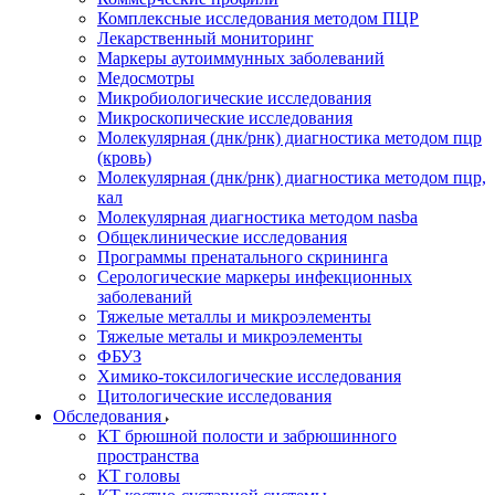
Комплексные исследования методом ПЦР
Лекарственный мониторинг
Маркеры аутоиммунных заболеваний
Медосмотры
Микробиологические исследования
Микроскопические исследования
Молекулярная (днк/рнк) диагностика методом пцр
(кровь)
Молекулярная (днк/рнк) диагностика методом пцр,
кал
Молекулярная диагностика методом nasba
Общеклинические исследования
Программы пренатального скрининга
Серологические маркеры инфекционных
заболеваний
Тяжелые металлы и микроэлементы
Тяжелые металы и микроэлементы
ФБУЗ
Химико-токсилогические исследования
Цитологические исследования
Обследования
КТ брюшной полости и забрюшинного
пространства
КТ головы