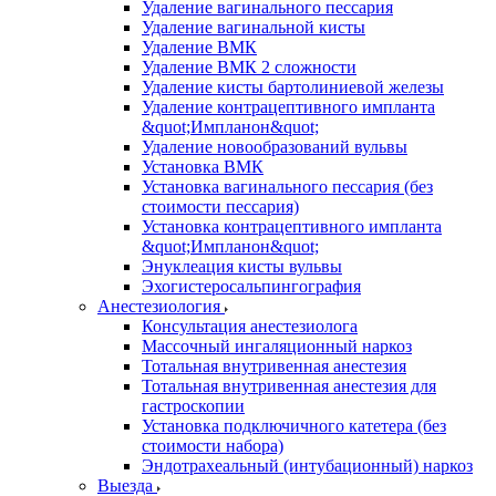
Удаление вагинального пессария
Удаление вагинальной кисты
Удаление ВМК
Удаление ВМК 2 сложности
Удаление кисты бартолиниевой железы
Удаление контрацептивного импланта
&quot;Импланон&quot;
Удаление новообразований вульвы
Установка ВМК
Установка вагинального пессария (без
стоимости пессария)
Установка контрацептивного импланта
&quot;Импланон&quot;
Энуклеация кисты вульвы
Эхогистеросальпингография
Анестезиология
Консультация анестезиолога
Массочный ингаляционный наркоз
Тотальная внутривенная анестезия
Тотальная внутривенная анестезия для
гастроскопии
Установка подключичного катетера (без
стоимости набора)
Эндотрахеальный (интубационный) наркоз
Выезда