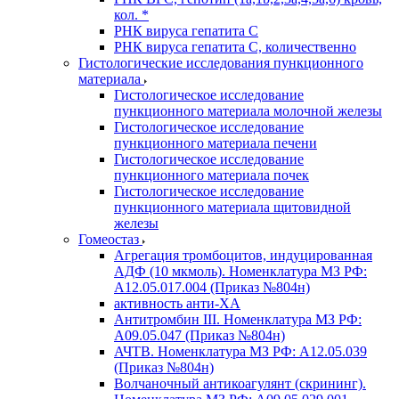
кол. *
РНК вируса гепатита C
РНК вируса гепатита C, количественно
Гистологические исследования пункционного
материала
Гистологическое исследование
пункционного материала молочной железы
Гистологическое исследование
пункционного материала печени
Гистологическое исследование
пункционного материала почек
Гистологическое исследование
пункционного материала щитовидной
железы
Гомеостаз
Агрегация тромбоцитов, индуцированная
АДФ (10 мкмоль). Номенклатура МЗ РФ:
A12.05.017.004 (Приказ №804н)
активность анти-ХА
Антитромбин III. Номенклатура МЗ РФ:
A09.05.047 (Приказ №804н)
АЧТВ. Номенклатура МЗ РФ: A12.05.039
(Приказ №804н)
Волчаночный антикоагулянт (скрининг).