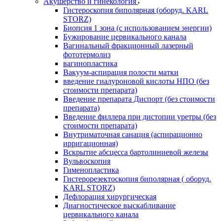
Акушерство и гинекология
Гистероскопия биполярная (оборуд. KARL
STORZ)
Биопсия 1 зона (с использованием энергии)
Бужирование цервикального канала
Вагинальный фракционный лазерный
фототермолиз
вагинопластика
Вакуум-аспирация полости матки
введение гиалуроновой кислоты НПО (без
стоимости препарата)
Введение препарата Диспорт (без стоимости
препарата)
Введение филлера при дистопии уретры (без
стоимости препарата)
Внутриматочная санация (аспирационно
ирригационная)
Вскрытие абсцесса бартолиниевой железы
Вульвоскопия
Гименопластика
Гистерорезектоскопия биполярная ( оборуд.
KARL STORZ)
Дефлорация хирургическая
Диагностическое выскабливание
цервикального канала