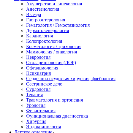
Акушерство и гинекология
Анестезиология
Выезда
Гастроэнтерология
Гематология / Гемостазиология
Дерматовенерология
Кардиология
Колопроктология
Косметология / трихология
Маммология / онкология
Неврология
Отоларингология (ЛОР)
Офтальмология
Психиатрия
Сердечно-сосудистая хирургия, флебология
Сестринское дело
Сурдология
Терапия
Травматология и ортопедия
Урология
Физиотерапия
Функциональная диагностика
Хирургия
Эндокринология
Детское отделение