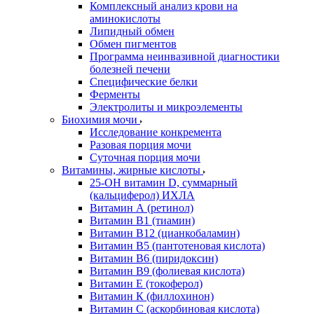
Комплексный анализ крови на
аминокислоты
Липидный обмен
Обмен пигментов
Программа неинвазивной диагностики
болезней печени
Специфические белки
Ферменты
Электролиты и микроэлементы
Биохимия мочи
Исследование конкремента
Разовая порция мочи
Суточная порция мочи
Витамины, жирные кислоты
25-OH витамин D, суммарный
(кальциферол) ИХЛА
Витамин А (ретинол)
Витамин В1 (тиамин)
Витамин В12 (цианкобаламин)
Витамин В5 (пантотеновая кислота)
Витамин В6 (пиридоксин)
Витамин В9 (фолиевая кислота)
Витамин Е (токоферол)
Витамин К (филлохинон)
Витамин С (аскорбиновая кислота)