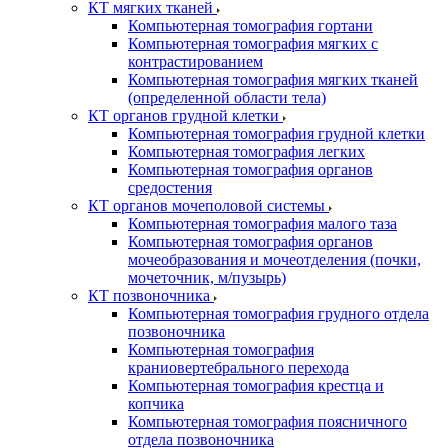
КТ мягких тканей
Компьютерная томография гортани
Компьютерная томография мягких с
контрастированием
Компьютерная томография мягких тканей
(определенной области тела)
КТ органов грудной клетки
Компьютерная томография грудной клетки
Компьютерная томография легких
Компьютерная томография органов
средостения
КТ органов мочеполовой системы
Компьютерная томография малого таза
Компьютерная томография органов
мочеобразования и мочеотделения (почки,
мочеточник, м/пузырь)
КТ позвоночника
Компьютерная томография грудного отдела
позвоночника
Компьютерная томография
краниовертебрального перехода
Компьютерная томография крестца и
копчика
Компьютерная томография поясничного
отдела позвоночника