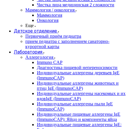
Чистка лица медицинская 2 сложности
Маммология / онкология
Маммология
Онкология
Еще
Детское отделение
Первичный приём педиатра
прием педиатра с заполнением санаторно-
курортной карты
Лаборатория
Аллергология
Immuno CAP
Диагностика пищевой непереносимости
Индивидуальные аллергены деревьев IgE
(ImmunoCAP)
Индивидуальные аллергены животных и
птиц IgE (ImmunoCAP)
Индивидуальные аллергены насекомых и их
ядовIgE (ImmunoCAP)
Индивидуальные аллергены пыли IgE
(ImmunoCAP)
Индивидуальные пищевые аллергены IgE
(ImmunoCAP): Яйцо и компоненты яйца
Индивидуальные пищевые аллергены IgE: