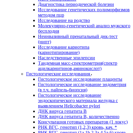
Диагностика периодической болезни
Исследование генетических полиморфизмов
методом пцр
Исследование на родство
Молекулярно-генетический анализ мужского
бесплодия
Неинвазивный пренатальный днк-тест
(нипт)
Исследование кариотипа
(кариотипирование)
Наследственные эпилепсии
Тандемная масс-спектрометрия(спектр
ацилкарнитинов,аминокислот)
Гистологические исследования
Гистологическое исследование плаценты
Гистологическое исследование эндометрия
(в т.ч. пайпель-биопсия)
Гистологическое исследование
эндоскопического материала желудка с
выявлением Helicobacter pylori
ДНК вируса гепатита B
ДНК вируса гепатита B, количественно
Консультация готовых препаратов (1 локус)
РНК ВГC, генотип (1,2,3) кровь, кач. *
РНК ВГC, генотип (1a,1b,2,3a,4,5a,6) кровь,