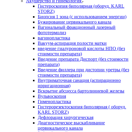
Акушерство и гинекология
Гистероскопия биполярная (оборуд. KARL
STORZ)
Биопсия 1 зона (с использованием энергии)
Бужирование цервикального канала
Вагинальный фракционный лазерный
фототермолиз
вагинопластика
Вакуум-аспирация полости матки
введение гиалуроновой кислоты НПО (без
стоимости препарата)
Введение препарата Диспорт (без стоимости
препарата)
Введение филлера при дистопии уретры (без
стоимости препарата)
Внутриматочная санация (аспирационно
ирригационная)
Вскрытие абсцесса бартолиниевой железы
Вульвоскопия
Гименопластика
Гистерорезектоскопия биполярная ( оборуд.
KARL STORZ)
Дефлорация хирургическая
Диагностическое выскабливание
цервикального канала