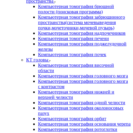
пространства
Компьютерная томография брюшной
полости (поисковая программа)
Компьютерная томография забрюшинного
пространства(система мочевыведения
почки,мочеточники,мочевой пузырь)
Компьютерная томография надпочечников
Компьютерная томография печени
Компьютерная томография поджелудочной
железы
Компьютерная томография почек
КТ головы
Компьютерная томография височной
области
Компьютерная томография головного мозга
Компьютерная томография головного мозга
с контрастом
Компьютерная томография нижней и
верхней челюсти
Компьютерная томография одной челюсти
Компьютерная томография околоносовых
пазух
Компьютерная томография орбит
Компьютерная томография основания черепа
Компьютерная томография ротоглотки