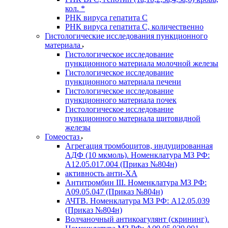
кол. *
РНК вируса гепатита C
РНК вируса гепатита C, количественно
Гистологические исследования пункционного
материала
Гистологическое исследование
пункционного материала молочной железы
Гистологическое исследование
пункционного материала печени
Гистологическое исследование
пункционного материала почек
Гистологическое исследование
пункционного материала щитовидной
железы
Гомеостаз
Агрегация тромбоцитов, индуцированная
АДФ (10 мкмоль). Номенклатура МЗ РФ:
A12.05.017.004 (Приказ №804н)
активность анти-ХА
Антитромбин III. Номенклатура МЗ РФ:
A09.05.047 (Приказ №804н)
АЧТВ. Номенклатура МЗ РФ: A12.05.039
(Приказ №804н)
Волчаночный антикоагулянт (скрининг).