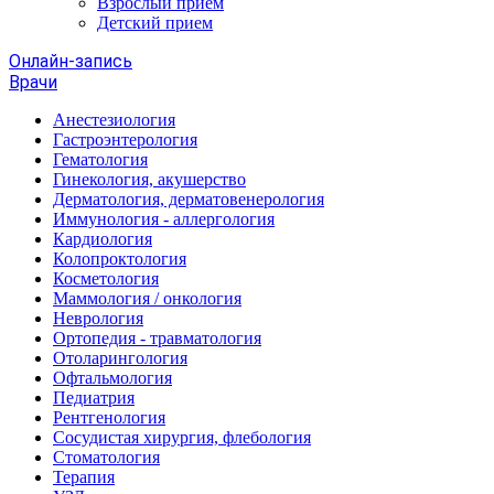
Взрослый прием
Детский прием
Онлайн-запись
Врачи
Анестезиология
Гастроэнтерология
Гематология
Гинекология, акушерство
Дерматология, дерматовенерология
Иммунология - аллергология
Кардиология
Колопроктология
Косметология
Маммология / онкология
Неврология
Ортопедия - травматология
Отоларингология
Офтальмология
Педиатрия
Рентгенология
Сосудистая хирургия, флебология
Стоматология
Терапия