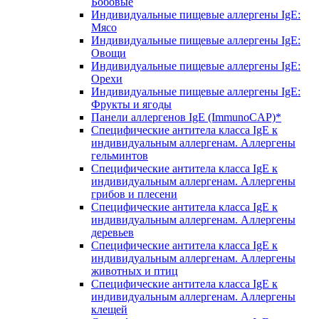
Бобовые
Индивидуальные пищевые аллергены IgE:
Мясо
Индивидуальные пищевые аллергены IgE:
Овощи
Индивидуальные пищевые аллергены IgE:
Орехи
Индивидуальные пищевые аллергены IgE:
Фрукты и ягоды
Панели аллергенов IgE (ImmunoCAP)*
Специфические антитела класса IgE к
индивидуальным аллергенам. Аллергены
гельминтов
Специфические антитела класса IgE к
индивидуальным аллергенам. Аллергены
грибов и плесени
Специфические антитела класса IgE к
индивидуальным аллергенам. Аллергены
деревьев
Специфические антитела класса IgE к
индивидуальным аллергенам. Аллергены
животных и птиц
Специфические антитела класса IgE к
индивидуальным аллергенам. Аллергены
клещей