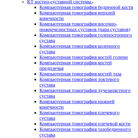
КТ костно-суставной системы
Компьютерная томография бедренной кости
Компьютерная томография верхней
конечности
Компьютерная томография височно-
нижнечелюстных суставов (пара суставов)
Компьютерная томография голеностопного
сустава
Компьютерная томография коленного
сустава
Компьютерная томография костей голени
Компьютерная томография костей
предплечья
Компьютерная томография костей таза
Компьютерная томография локтевого
сустава
Компьютерная томография лучезапястного
сустава
Компьютерная томография нижней
конечности
Компьютерная томография плечевого
сустава
Компьютерная томография плечевой кости
Компьютерная томография тазобедренного
сустава