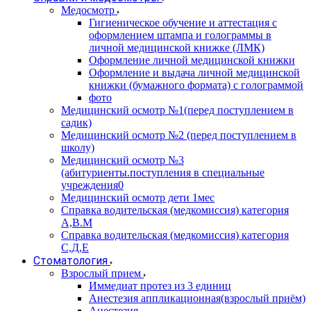
Медосмотр
Гигиеническое обучение и аттестация с
оформлением штампа и голограммы в
личной медицинской книжке (ЛМК)
Оформление личной медицинской книжки
Оформление и выдача личной медицинской
книжки (бумажного формата) с голограммой
фото
Медицинский осмотр №1(перед поступлением в
садик)
Медицинский осмотр №2 (перед поступлением в
школу)
Медицинский осмотр №3
(абитуриенты.поступления в специальные
учреждения0
Медицинский осмотр дети 1мес
Справка водительская (медкомиссия) категория
А,В.М
Справка водительская (медкомиссия) категория
С,Д,Е
Стоматология
Взрослый прием
Иммедиат протез из 3 единиц
Анестезия аппликационная(взрослый приём)
Анестезия