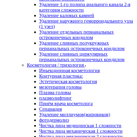
Удаление 1-го полипа анального канала 2-я
категория сложности
Удаление каловых камней
Удаление наружного геморроидального узла
(1 узел)
Удаление отдельных перианальных
остроконечных кондилом
Удаление сливных полукружных
перианальных остроконечных кондилом
Удаление сливных циркулярных
перианальных остроконечных кондилом
Косметология / трихология
Иньекционная косметология
Контурная пластика:
Эстетическая косметология
мезотерапия головы
Плазма головы
плазмолифтинг
Приём врача косметолога
Сепарация
Удаление миллиумов(жировиков)
фотодермолиз
Чистка лица медицинская 1 сложности
Чистка лица механическая 1 сложности
Чистка лица механическая 2 сложности