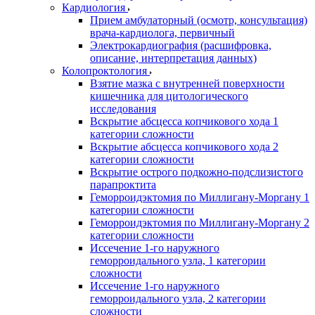
Кардиология
Прием амбулаторный (осмотр, консультация)
врача-кардиолога, первичный
Электрокардиография (расшифровка,
описание, интерпретация данных)
Колопроктология
Взятие мазка с внутренней поверхности
кишечника для цитологического
исследования
Вскрытие абсцесса копчикового хода 1
категории сложности
Вскрытие абсцесса копчикового хода 2
категории сложности
Вскрытие острого подкожно-подслизистого
парапроктита
Геморроидэктомия по Миллигану-Моргану 1
категории сложности
Геморроидэктомия по Миллигану-Моргану 2
категории сложности
Иссечение 1-го наружного
геморроидального узла, 1 категории
сложности
Иссечение 1-го наружного
геморроидального узла, 2 категории
сложности