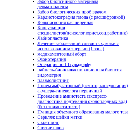
Забор биопсийного материала
дерматопанчем
Забор биологических проб врачом
Кардиотокография плода (с расшифровкой)
Кольпоскопия расширенная
Консультация
специалистов(психолог,юрист,соц.работник)
Лабиопластика
Лечение заболеваний слизистых, кожи с
использованием энергии (1 зона)
медикаментозный аборт
Озонотерапия
Операция по Штурмдорфу
пайпель-биопсия/аспирационная биопсия
эндометрия
плазмолифтинг
Прием амбулаторный (осмотр, консультация)
акушера-гинеколога первичный
Проведение амниотеста (экспресс-
диагностика подтекания околоплодных вод)
(без стоимости теста)
Пункция объемного образования малого таза
Серкляж шейки матки
Скретчинг
Снятие швов