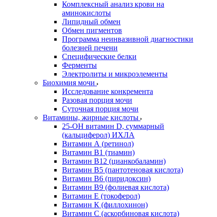
Комплексный анализ крови на
аминокислоты
Липидный обмен
Обмен пигментов
Программа неинвазивной диагностики
болезней печени
Специфические белки
Ферменты
Электролиты и микроэлементы
Биохимия мочи
Исследование конкремента
Разовая порция мочи
Суточная порция мочи
Витамины, жирные кислоты
25-OH витамин D, суммарный
(кальциферол) ИХЛА
Витамин А (ретинол)
Витамин В1 (тиамин)
Витамин В12 (цианкобаламин)
Витамин В5 (пантотеновая кислота)
Витамин В6 (пиридоксин)
Витамин В9 (фолиевая кислота)
Витамин Е (токоферол)
Витамин К (филлохинон)
Витамин С (аскорбиновая кислота)