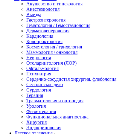
Акушерство и гинекология
Анестезиология
Выезда
Гастроэнтерология
Гематология / Гемостазиология
Дерматовенерология
Кардиология
Колопроктология
Косметология / трихология
Маммология / онкология
Неврология
Отоларингология (ЛОР)
Офтальмология
Психиатрия
Сердечно-сосудистая хирургия, флебология
Сестринское дело
Сурдология
Терапия
Травматология и ортопедия
Урология
Физиотерапия
Функциональная диагностика
Хирургия
Эндокринология
Детское отделение