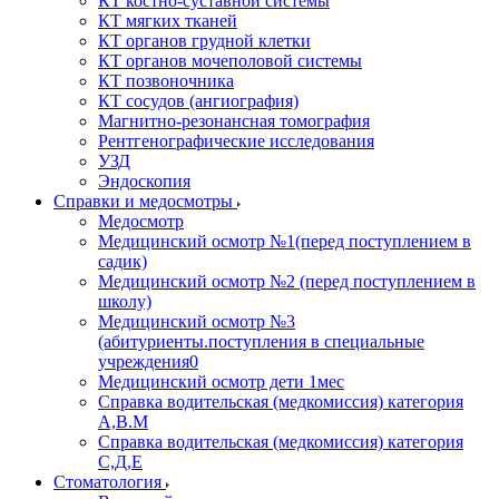
КТ костно-суставной системы
КТ мягких тканей
КТ органов грудной клетки
КТ органов мочеполовой системы
КТ позвоночника
КТ сосудов (ангиография)
Магнитно-резонансная томография
Рентгенографические исследования
УЗД
Эндоскопия
Справки и медосмотры
Медосмотр
Медицинский осмотр №1(перед поступлением в
садик)
Медицинский осмотр №2 (перед поступлением в
школу)
Медицинский осмотр №3
(абитуриенты.поступления в специальные
учреждения0
Медицинский осмотр дети 1мес
Справка водительская (медкомиссия) категория
А,В.М
Справка водительская (медкомиссия) категория
С,Д,Е
Стоматология