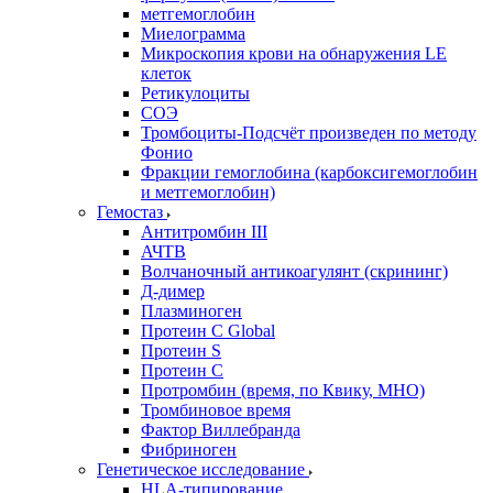
метгемоглобин
Миелограмма
Микроскопия крови на обнаружения LE
клеток
Ретикулоциты
СОЭ
Тромбоциты-Подсчёт произведен по методу
Фонио
Фракции гемоглобина (карбоксигемоглобин
и метгемоглобин)
Гемостаз
Антитромбин III
АЧТВ
Волчаночный антикоагулянт (скрининг)
Д-димер
Плазминоген
Протеин C Global
Протеин S
Протеин С
Протромбин (время, по Квику, МНО)
Тромбиновое время
Фактор Виллебранда
Фибриноген
Генетическое исследование
HLA-типирование