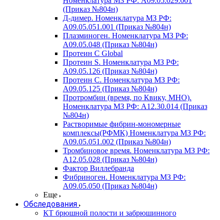
Номенклатура МЗ РФ: A09.05.029.001
(Приказ №804н)
Д-димер. Номенклатура МЗ РФ:
A09.05.051.001 (Приказ №804н)
Плазминоген. Номенклатура МЗ РФ:
A09.05.048 (Приказ №804н)
Протеин C Global
Протеин S. Номенклатура МЗ РФ:
A09.05.126 (Приказ №804н)
Протеин С. Номенклатура МЗ РФ:
A09.05.125 (Приказ №804н)
Протромбин (время, по Квику, МНО).
Номенклатура МЗ РФ: A12.30.014 (Приказ
№804н)
Растворимые фибрин-мономерные
комплексы(РФМК) Номенклатура МЗ РФ:
A09.05.051.002 (Приказ №804н)
Тромбиновое время. Номенклатура МЗ РФ:
A12.05.028 (Приказ №804н)
Фактор Виллебранда
Фибриноген. Номенклатура МЗ РФ:
A09.05.050 (Приказ №804н)
Еще
Обследования
КТ брюшной полости и забрюшинного