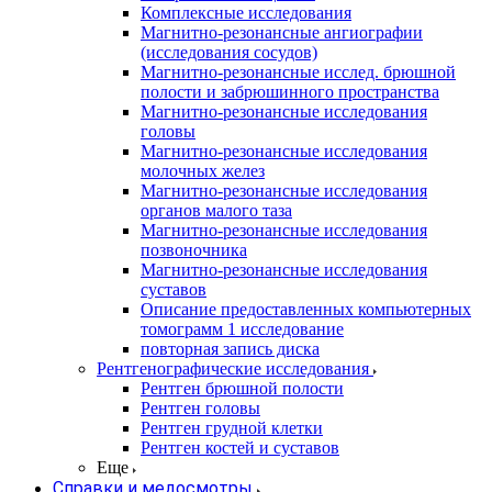
Комплексные исследования
Магнитно-резонансные ангиографии
(исследования сосудов)
Магнитно-резонансные исслед. брюшной
полости и забрюшинного пространства
Магнитно-резонансные исследования
головы
Магнитно-резонансные исследования
молочных желез
Магнитно-резонансные исследования
органов малого таза
Магнитно-резонансные исследования
позвоночника
Магнитно-резонансные исследования
суставов
Описание предоставленных компьютерных
томограмм 1 исследование
повторная запись диска
Рентгенографические исследования
Рентген брюшной полости
Рентген головы
Рентген грудной клетки
Рентген костей и суставов
Еще
Справки и медосмотры