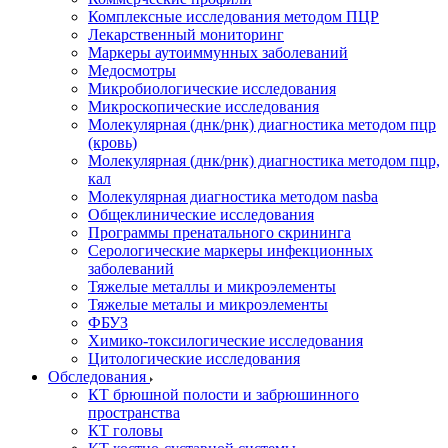
Комплексные исследования методом ПЦР
Лекарственный мониторинг
Маркеры аутоиммунных заболеваний
Медосмотры
Микробиологические исследования
Микроскопические исследования
Молекулярная (днк/рнк) диагностика методом пцр
(кровь)
Молекулярная (днк/рнк) диагностика методом пцр,
кал
Молекулярная диагностика методом nasba
Общеклинические исследования
Программы пренатального скрининга
Серологические маркеры инфекционных
заболеваний
Тяжелые металлы и микроэлементы
Тяжелые металы и микроэлементы
ФБУЗ
Химико-токсилогические исследования
Цитологические исследования
Обследования
КТ брюшной полости и забрюшинного
пространства
КТ головы