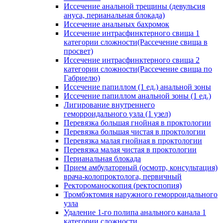
Иссечение анальной трещины (девульсия
ануса, перианальная блокада)
Иссечение анальных бахромок
Иссечение интрасфинктерного свища 1
категории сложности(Рассечение свища в
просвет)
Иссечение интрасфинктерного свища 2
категории сложности(Рассечение свища по
Габриелю)
Иссечение папиллом (1 ед.) анальной зоны
Иссечение папиллом анальной зоны (1 ед.)
Лигирование внутреннего
геморроидального узла (1 узел)
Перевязка большая гнойная в проктологии
Перевязка большая чистая в проктологии
Перевязка малая гнойная в проктологии
Перевязка малая чистая в проктологии
Перианальная блокада
Прием амбулаторный (осмотр, консультация)
врача-колопроктолога, первичный
Ректороманоскопия (ректоспопия)
Тромбэктомия наружного геморроидального
узла
Удаление 1-го полипа анального канала 1
категории сложности