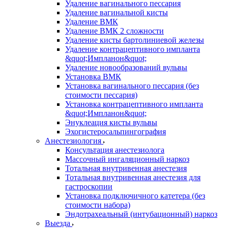
Удаление вагинального пессария
Удаление вагинальной кисты
Удаление ВМК
Удаление ВМК 2 сложности
Удаление кисты бартолиниевой железы
Удаление контрацептивного импланта
&quot;Импланон&quot;
Удаление новообразований вульвы
Установка ВМК
Установка вагинального пессария (без
стоимости пессария)
Установка контрацептивного импланта
&quot;Импланон&quot;
Энуклеация кисты вульвы
Эхогистеросальпингография
Анестезиология
Консультация анестезиолога
Массочный ингаляционный наркоз
Тотальная внутривенная анестезия
Тотальная внутривенная анестезия для
гастроскопии
Установка подключичного катетера (без
стоимости набора)
Эндотрахеальный (интубационный) наркоз
Выезда