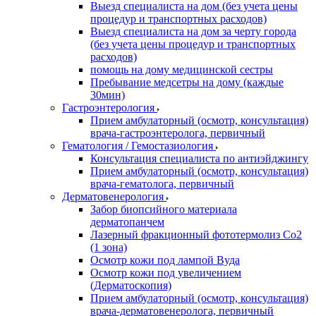
Выезд специалиста на дом (без учета цены
процедур и транспортных расходов)
Выезд специалиста на дом за черту города
(без учета цены процедур и транспортных
расходов)
помощь на дому медицинской сестры
Пребывание медсетры на дому (каждые
30мин)
Гастроэнтерология
Прием амбулаторный (осмотр, консультация)
врача-гастроэнтеролога, первичный
Гематология / Гемостазиология
Консультация специалиста по антиэйджингу
Прием амбулаторный (осмотр, консультация)
врача-гематолога, первичный
Дерматовенерология
Забор биопсийного материала
дерматопанчем
Лазерный фракционный фототермолиз Со2
(1 зона)
Осмотр кожи под лампой Вуда
Осмотр кожи под увеличением
(Дерматоскопия)
Прием амбулаторный (осмотр, консультация)
врача-дерматовенеролога, первичный