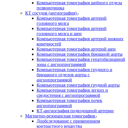
Компьютерная томография шейного отдела
позвоночника
КТ сосудов (ангиография)
Компьютерная томография артерий
головного мозга
Компьютерная томография артерий
головного мозга и шеи
Компьютерная томография артерий нижних
конечностей
Компьютерная томография артерий шеи
Компьютерная томография брюшной аорты
Компьютерная томография гепатобилиарной
зоны с ангиопрограммой
Компьютерная томография грудного и
брюшного отделов аорты с
ангиопрограммой
Компьютерная томография грудной аорты
Компьютерная томография легких и
средостения с ангиопрограммой
Компьютерная томография почек
ангиопрограммой
КТ-ангиография подвздошной артерии
Магнитно-резонансная томография
Дообследование с применением
контрастного вещества