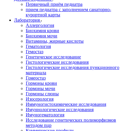
Первичный приём педиатра
прием педиатра с заполнением санаторно-
курортной карты
Лаборатория
Аллергология
Биохимия крови
Биохимия мочи
Витамины, жирные кислоты
Гематология
Гемостаз
Генетическое исследование
Гистологические исследования
Гистологические исследования пункционного
материала
Гомеостаз
Гормоны крови
Гормоны мочи
Гормоны слюны
Изосерология
Иммуногистохимические исследования
Имуннологические исследования
Имуногематология
Исследование генетических полиморфизмов
методом пцр
Коммерческие профили