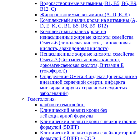
Водорастворимые витамины (B1, B5, B6, В9,
В12, С)
Жирорастворимые витамины (A, D, E, K)
Комплексный анализ крови на витамины (A,
D, E, K, C, B1, B5, B6, В9, B12)
Комплексный анализ крови на
ненасыщенные жирные кислоты семейства
Омега-6 (линолевая кислота, линоленовая
кислота, арахидоновая кислота)
Ненасыщенные жирные кислоты семейства
Омега-3 (эйкозапентаеновая кислота,
докозагексаеновая кислота, Витамин E
(токоферол))
Определение Омега-3 индекса (оценка риска
внезапной сердечной смерти, инфаркта
миокарда и других сердечно-сосудистых
заболеваний)
Гематология
карбоксигемоглобин
Клинический анализ крови без
лейкоцитарной формулы
Клинический анализ крови с лейкоцитарной
формулой (5DIFF)
Клинический анализ крови с лейкоцитарной
формулой (5DIFF) + СОЭ