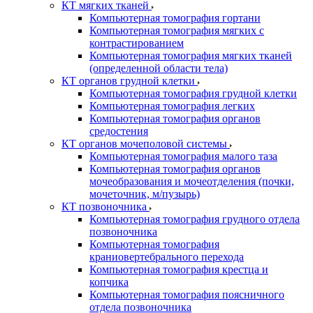
КТ мягких тканей
Компьютерная томография гортани
Компьютерная томография мягких с
контрастированием
Компьютерная томография мягких тканей
(определенной области тела)
КТ органов грудной клетки
Компьютерная томография грудной клетки
Компьютерная томография легких
Компьютерная томография органов
средостения
КТ органов мочеполовой системы
Компьютерная томография малого таза
Компьютерная томография органов
мочеобразования и мочеотделения (почки,
мочеточник, м/пузырь)
КТ позвоночника
Компьютерная томография грудного отдела
позвоночника
Компьютерная томография
краниовертебрального перехода
Компьютерная томография крестца и
копчика
Компьютерная томография поясничного
отдела позвоночника