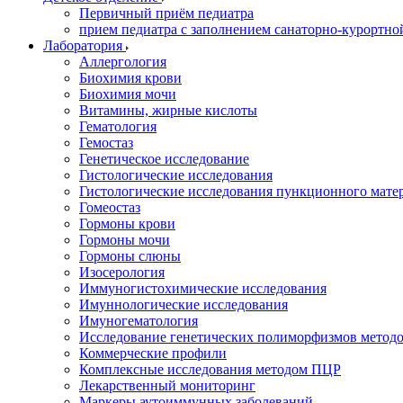
Первичный приём педиатра
прием педиатра с заполнением санаторно-курортно
Лаборатория
Аллергология
Биохимия крови
Биохимия мочи
Витамины, жирные кислоты
Гематология
Гемостаз
Генетическое исследование
Гистологические исследования
Гистологические исследования пункционного мате
Гомеостаз
Гормоны крови
Гормоны мочи
Гормоны слюны
Изосерология
Иммуногистохимические исследования
Имуннологические исследования
Имуногематология
Исследование генетических полиморфизмов метод
Коммерческие профили
Комплексные исследования методом ПЦР
Лекарственный мониторинг
Маркеры аутоиммунных заболеваний