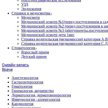
Рентгенографические исследования
УЗД
Эндоскопия
Справки и медосмотры
Медосмотр
Медицинский осмотр №1(перед поступлением в сад
Медицинский осмотр №2 (перед поступлением в шк
Медицинский осмотр №3 (абитуриенты.поступлени
Медицинский осмотр дети 1мес
Справка водительская (медкомиссия) категория А,
Справка водительская (медкомиссия) категория С,Д
Стоматология
Взрослый прием
Детский прием
Онлайн-запись
Врачи
Анестезиология
Гастроэнтерология
Гематология
Гинекология, акушерство
Дерматология, дерматовенерология
Иммунология - аллергология
Кардиология