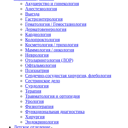
Акушерство и гинекология
Анестезиология
Выезда
Гастроэнтерология
Гематология / Гемостазиология
Дерматовенерология
Кардиология
Колопроктология
Косметология / трихология
Маммология / онкология
Неврология
Отоларингология (ЛОР)
Офтальмология
Психиатрия
Сердечно-сосудистая хирургия, флебология
Сестринское дело
Сурдология
Терапия
Травматология и ортопедия
Урология
Физиотерапия
Функциональная диагностика
Хирургия
Эндокринология
Детское отделение