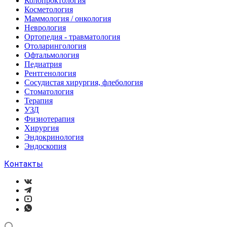
Колопроктология
Косметология
Маммология / онкология
Неврология
Ортопедия - травматология
Отоларингология
Офтальмология
Педиатрия
Рентгенология
Сосудистая хирургия, флебология
Стоматология
Терапия
УЗД
Физиотерапия
Хирургия
Эндокринология
Эндоскопия
Контакты