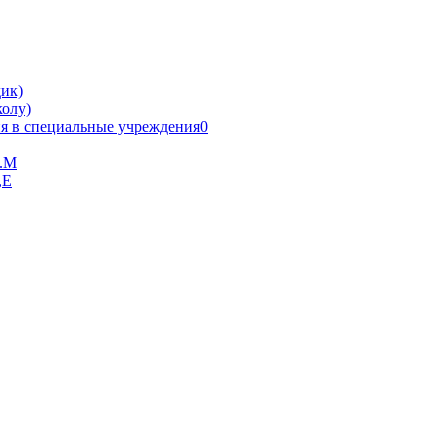
ик)
олу)
я в специальные учреждения0
В.М
,Е