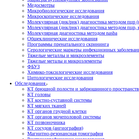
Медосмотры
Микробиологические исследования
Микроскопические исследования
Молекулярная (днк/рнк) диагностика методом пцр (
Молекулярная (днк/рнк) диагностика методом пцр, 
Молекулярная диагностика методом nasba
Общеклинические исследования
Программы пренатального скрининга
Серологические маркеры инфекционных заболеван
Тяжелые металлы и микроэлементы
Тяжелые металы и микроэлементы
ФБУЗ
Химико-токсилогические исследования
Цитологические исследования
Обследования
КТ брюшной полости и забрюшинного пространств
КТ головы
КТ костно-суставной системы
КТ мягких тканей
КТ органов грудной клетки
КТ органов мочеполовой системы
КТ позвоночника
КТ сосудов (ангиография)
Магнитно-резонансная томография