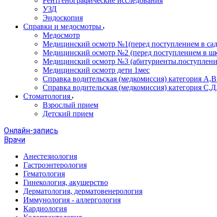
Рентгенографические исследования
УЗД
Эндоскопия
Справки и медосмотры
Медосмотр
Медицинский осмотр №1(перед поступлением в сад
Медицинский осмотр №2 (перед поступлением в шк
Медицинский осмотр №3 (абитуриенты.поступлени
Медицинский осмотр дети 1мес
Справка водительская (медкомиссия) категория А,
Справка водительская (медкомиссия) категория С,Д
Стоматология
Взрослый прием
Детский прием
Онлайн-запись
Врачи
Анестезиология
Гастроэнтерология
Гематология
Гинекология, акушерство
Дерматология, дерматовенерология
Иммунология - аллергология
Кардиология