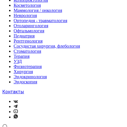
Колопроктология
Косметология
Маммология / онкология
Неврология
Ортопедия - травматология
Отоларингология
Офтальмология
Педиатрия
Рентгенология
Сосудистая хирургия, флебология
Стоматология
Терапия
УЗД
Физиотерапия
Хирургия
Эндокринология
Эндоскопия
Контакты