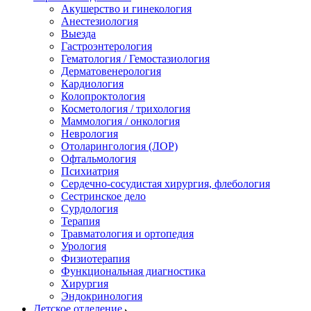
Акушерство и гинекология
Анестезиология
Выезда
Гастроэнтерология
Гематология / Гемостазиология
Дерматовенерология
Кардиология
Колопроктология
Косметология / трихология
Маммология / онкология
Неврология
Отоларингология (ЛОР)
Офтальмология
Психиатрия
Сердечно-сосудистая хирургия, флебология
Сестринское дело
Сурдология
Терапия
Травматология и ортопедия
Урология
Физиотерапия
Функциональная диагностика
Хирургия
Эндокринология
Детское отделение