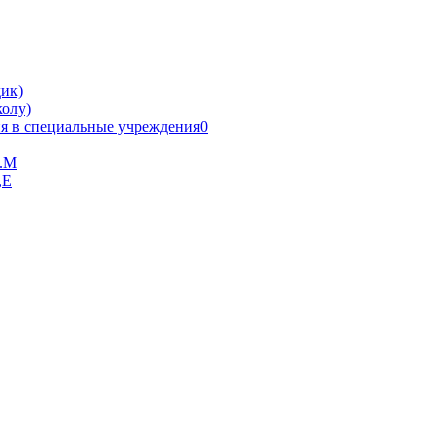
ик)
олу)
я в специальные учреждения0
В.М
,Е