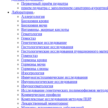
Первичный приём педиатра
прием педиатра с заполнением санаторно-курортно
Лаборатория
Аллергология
Биохимия крови
Биохимия мочи
Витамины, жирные кислоты
Гематология
Гемостаз
Генетическое исследование
Гистологические исследования
Гистологические исследования пункционного мате
Гомеостаз
Гормоны крови
Гормоны мочи
Гормоны слюны
Изосерология
Иммуногистохимические исследования
Имуннологические исследования
Имуногематология
Исследование генетических полиморфизмов метод
Коммерческие профили
Комплексные исследования методом ПЦР
Лекарственный мониторинг
Маркеры аутоиммунных заболеваний