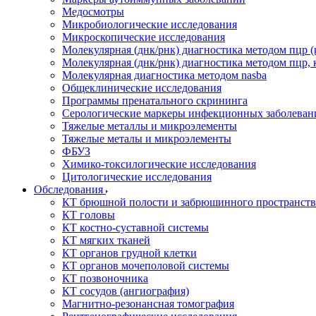
Медосмотры
Микробиологические исследования
Микроскопические исследования
Молекулярная (днк/рнк) диагностика методом пцр (
Молекулярная (днк/рнк) диагностика методом пцр, 
Молекулярная диагностика методом nasba
Общеклинические исследования
Программы пренатального скрининга
Серологические маркеры инфекционных заболеван
Тяжелые металлы и микроэлементы
Тяжелые металы и микроэлементы
ФБУЗ
Химико-токсилогические исследования
Цитологические исследования
Обследования
КТ брюшной полости и забрюшинного пространств
КТ головы
КТ костно-суставной системы
КТ мягких тканей
КТ органов грудной клетки
КТ органов мочеполовой системы
КТ позвоночника
КТ сосудов (ангиография)
Магнитно-резонансная томография